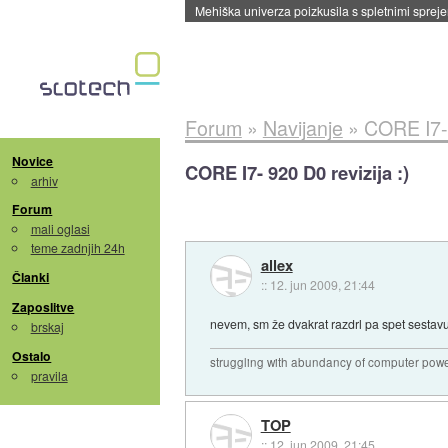
Mehiška univerza poizkusila s spletnimi sprejem
Forum
»
Navijanje
»
CORE I7- 
Novice
CORE I7- 920 D0 revizija :)
arhiv
Forum
mali oglasi
teme zadnjih 24h
allex
Članki
::
12. jun 2009, 21:44
Zaposlitve
nevem, sm že dvakrat razdrl pa spet sestav
brskaj
Ostalo
struggling with abundancy of computer pow
pravila
TOP
::
12. jun 2009, 21:45