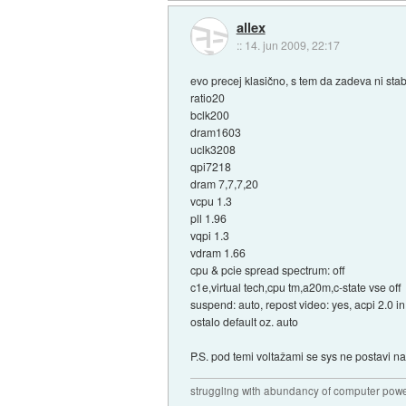
allex
::
14. jun 2009, 22:17
evo precej klasično, s tem da zadeva ni stab
ratio20
bclk200
dram1603
uclk3208
qpi7218
dram 7,7,7,20
vcpu 1.3
pll 1.96
vqpi 1.3
vdram 1.66
cpu & pcie spread spectrum: off
c1e,virtual tech,cpu tm,a20m,c-state vse off
suspend: auto, repost video: yes, acpi 2.0 i
ostalo default oz. auto
P.S. pod temi voltažami se sys ne postavi n
struggling with abundancy of computer pow