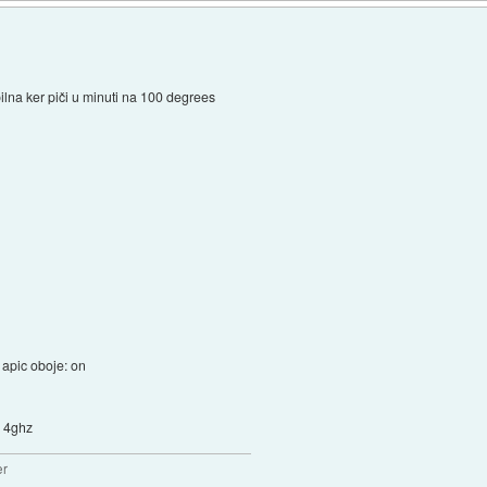
ilna ker piči u minuti na 100 degrees
n apic oboje: on
a 4ghz
er