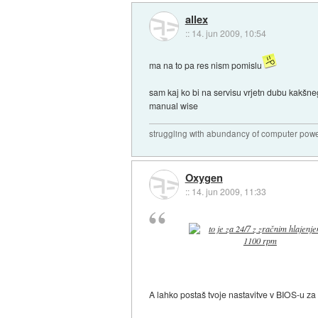
allex
::
14. jun 2009, 10:54
ma na to pa res nism pomislu
sam kaj ko bi na servisu vrjetn dubu kakšneg
manual wise
struggling with abundancy of computer pow
Oxygen
::
14. jun 2009, 11:33
A lahko postaš tvoje nastavitve v BIOS-u z