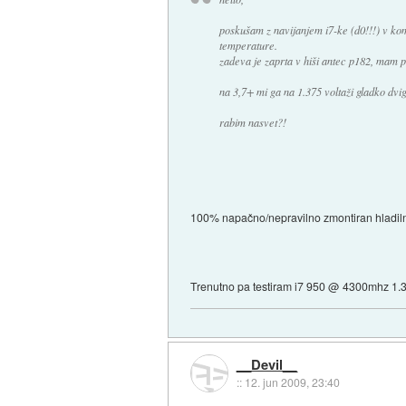
poskušam z navijanjem i7-ke (d0!!!) v ko
temperature.
zadeva je zaprta v hiši antec p182, mam p
na 3,7+ mi ga na 1.375 voltaži gladko dvi
rabim nasvet?!
100% napačno/nepravilno zmontiran hladiln
Trenutno pa testiram i7 950 @ 4300mhz 1.
__Devil__
::
12. jun 2009, 23:40