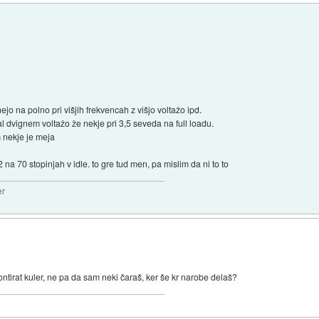
ejo na polno pri višjih frekvencah z višjo voltažo ipd.
l dvignem voltažo že nekje pri 3,5 seveda na full loadu.
m nekje je meja
2 na 70 stopinjah v idle. to gre tud men, pa mislim da ni to to
er
ontirat kuler, ne pa da sam neki čaraš, ker še kr narobe delaš?