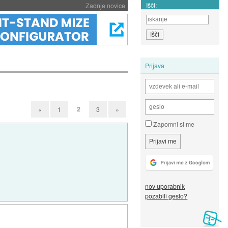
Išči:
Zadnje novice
Prijava
2
«
1
3
»
Zapomni si me
nov uporabnik
pozabili geslo?