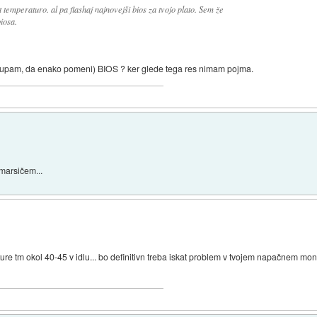
emperaturo. al pa flashaj najnovejši bios za tvojo plato. Sem že
iosa.
 (upam, da enako pomeni) BIOS ? ker glede tega res nimam pojma.
marsičem...
ure tm okol 40-45 v idlu... bo definitivn treba iskat problem v tvojem napačnem mon