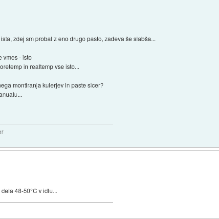
 ista, zdej sm probal z eno drugo pasto, zadeva še slabša...
e vmes - isto
oretemp in realtemp vse isto...
ega montiranja kulerjev in paste sicer?
anualu...
er
dela 48-50°C v idlu...