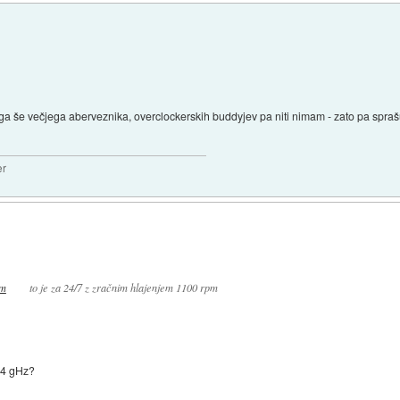
a še večjega aberveznika, overclockerskih buddyjev pa niti nimam - zato pa sprašujem 
er
to je za 24/7 z zračnim hlajenjem 1100 rpm
a 4 gHz?