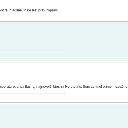
iral hladilnik in ne leži prav.Popravi
peraturo. al pa flashaj najnovejši bios za tvojo plato. Sem že imel primer napačn