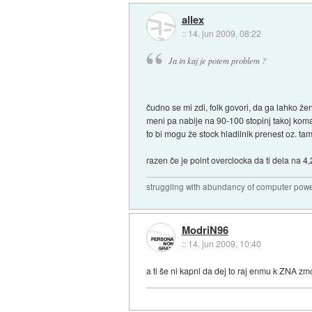
allex
::
14. jun 2009, 08:22
Ja in kaj je potem problem ?
čudno se mi zdi, folk govori, da ga lahko žen
meni pa nabije na 90-100 stopinj takoj koma
to bi mogu že stock hladilnik prenest oz. ta
razen če je point overclocka da ti dela na 4,
struggling with abundancy of computer pow
ModriN96
::
14. jun 2009, 10:40
a ti še ni kapnl da dej to raj enmu k ZNA zm