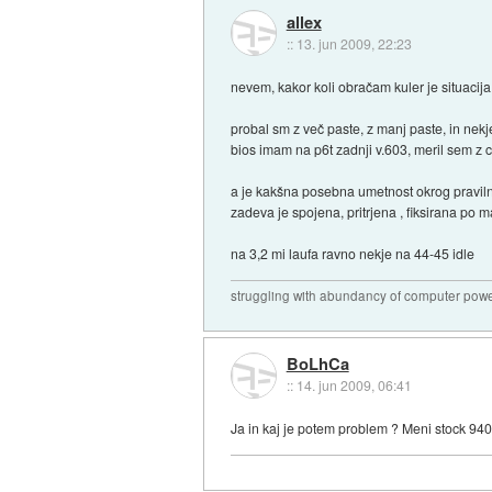
allex
::
13. jun 2009, 22:23
nevem, kakor koli obračam kuler je situacija
probal sm z več paste, z manj paste, in nekj
bios imam na p6t zadnji v.603, meril sem z c
a je kakšna posebna umetnost okrog praviln
zadeva je spojena, pritrjena , fiksirana po m
na 3,2 mi laufa ravno nekje na 44-45 idle
struggling with abundancy of computer pow
BoLhCa
::
14. jun 2009, 06:41
Ja in kaj je potem problem ? Meni stock 940 