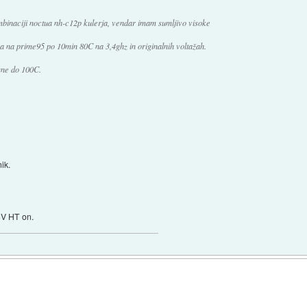
mbinaciji noctua nh-c12p kulerja, vendar imam sumljivo visoke
a na prime95 po 10min 80C na 3,4ghz in originalnih voltažah.
gne do 100C.
ik.
3V HT on.