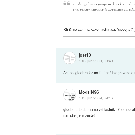
Probat z drugim programčkom kontrolirat t
imel primer napačne temperature zarad b
RES me zanima kako flashat oz. "updejtat"
jest10
::
13. jun 2009, 08:48
Sej kot gledam forum ti nimaš blage veze o 
ModriN96
::
13. jun 2009, 09:16
glede na to da mamo vsi lastniki i7 temperat
nanašenjem paste!