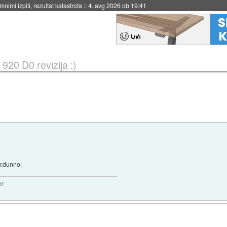
nimi izpiti, rezultat katastrofa
::
4. avg 2026 ob 19:41
920 D0 revizija :)
u:dunno:
er