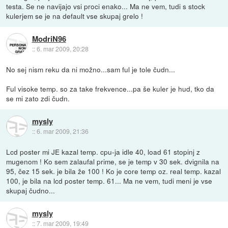
testa. Se ne navijajo vsi proci enako... Ma ne vem, tudi s stock
kulerjem se je na default vse skupaj grelo !
ModriN96
::
6. mar 2009, 20:28
No sej nism reku da ni možno...sam ful je tole čudn...
Ful visoke temp. so za take frekvence...pa še kuler je hud, tko da
se mi zato zdi čudn.
mysly
::
6. mar 2009, 21:36
Lcd poster mi JE kazal temp. cpu-ja idle 40, load 61 stopinj z
mugenom ! Ko sem zalaufal prime, se je temp v 30 sek. dvignila na
95, čez 15 sek. je bila že 100 ! Ko je core temp oz. real temp. kazal
100, je bila na lcd poster temp. 61... Ma ne vem, tudi meni je vse
skupaj čudno...
mysly
::
7. mar 2009, 19:49