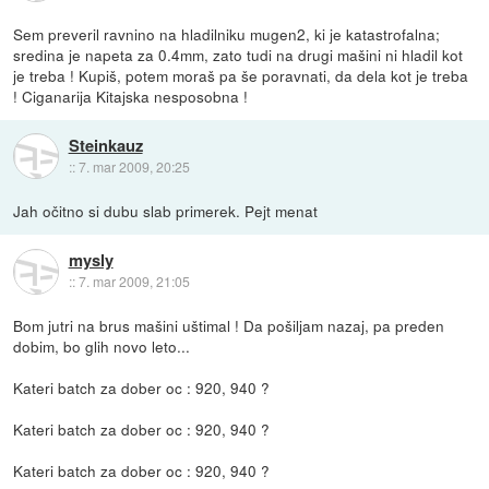
Sem preveril ravnino na hladilniku mugen2, ki je katastrofalna;
sredina je napeta za 0.4mm, zato tudi na drugi mašini ni hladil kot
je treba ! Kupiš, potem moraš pa še poravnati, da dela kot je treba
! Ciganarija Kitajska nesposobna !
Steinkauz
::
7. mar 2009, 20:25
Jah očitno si dubu slab primerek. Pejt menat
mysly
::
7. mar 2009, 21:05
Bom jutri na brus mašini uštimal ! Da pošiljam nazaj, pa preden
dobim, bo glih novo leto...
Kateri batch za dober oc : 920, 940 ?
Kateri batch za dober oc : 920, 940 ?
Kateri batch za dober oc : 920, 940 ?