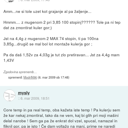
Amm...ne si tole uzet kot grajanje al pa žaljenje...
Hmmm.... z mugenom 2 pri 3,85 100 stopinj?????? Tole pa ni tep
dat za zmontirat kuler gor;)
Jst na 4,4g z mugenom 2 MAX 74 stopin, ti pa 100na
3,85g...drugič se mal bol lot montaže kulerja gor ;
Pa da daš 1,52v za 4,03g je tut zlo pretiravan... Jst za 4,4g mam
1,43V
Zgodovina sprememb…
spremenil:
ModriN96
(
6. mar 2009 ob 17:48
)
mysly
::
6. mar 2009, 18:51
Core temp in pa real temp, oba kažeta iste temp ! Pa kulerju sem
že kar nekaj zmontiral, tako da ne vem, kaj bi glih pri moji mašini
delal narobe ! Sem ga pa že enkrat dol vzel, spucal, namazal in
fliknil gor, pa je isto ! Če dam voltažo na manj, prime ne naredi