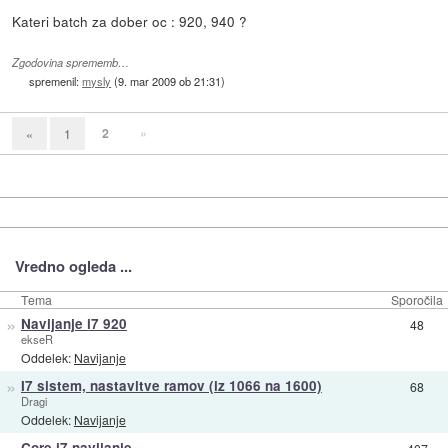
Kateri batch za dober oc : 920, 940 ?
Zgodovina sprememb…
spremenil:
mysly
(
9. mar 2009 ob 21:31
)
2
»
«
1
Vredno ogleda ...
Tema
Sporočila
»
Navijanje i7 920
48
ekseR
Oddelek:
Navijanje
»
I7 sistem, nastavitve ramov (iz 1066 na 1600)
68
Dragi
Oddelek:
Navijanje
»
Core i7 navijanje