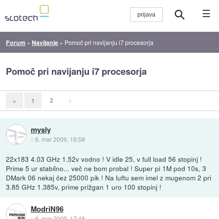
☰
Forum
»
Navijanje
»
Pomoč pri navijanju i7 procesorja
Pomoč pri navijanju i7 procesorja
2
»
«
1
mysly
::
6. mar 2009, 16:58
22x183 4.03 GHz 1.52v vodno ! V idle 25, v full load 56 stopinj !
Prime 5 ur stabilno... več ne bom probal ! Super pi 1M pod 10s, 3
DMark 06 nekaj čez 25000 pik ! Na luftu sem imel z mugenom 2 pri
3.85 GHz 1.385v, prime prižgan 1 uro 100 stopinj !
ModriN96
::
6. mar 2009, 17:48