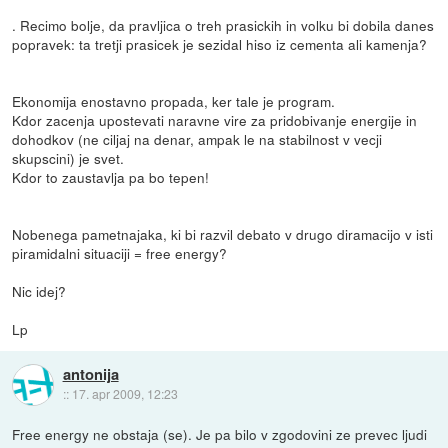
. Recimo bolje, da pravljica o treh prasickih in volku bi dobila danes
popravek: ta tretji prasicek je sezidal hiso iz cementa ali kamenja?
Ekonomija enostavno propada, ker tale je program.
Kdor zacenja upostevati naravne vire za pridobivanje energije in
dohodkov (ne ciljaj na denar, ampak le na stabilnost v vecji
skupscini) je svet.
Kdor to zaustavlja pa bo tepen!
Nobenega pametnajaka, ki bi razvil debato v drugo diramacijo v isti
piramidalni situaciji = free energy?
Nic idej?
Lp
antonija
::
17. apr 2009, 12:23
Free energy ne obstaja (se). Je pa bilo v zgodovini ze prevec ljudi