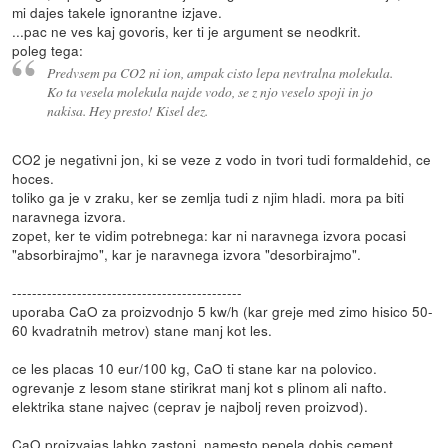
mi dajes takele ignorantne izjave.
...pac ne ves kaj govoris, ker ti je argument se neodkrit.
poleg tega:
Predvsem pa CO2 ni ion, ampak cisto lepa nevtralna molekula.
Ko ta vesela molekula najde vodo, se z njo veselo spoji in jo
nakisa. Hey presto! Kisel dez.
CO2 je negativni jon, ki se veze z vodo in tvori tudi formaldehid, ce
hoces.
toliko ga je v zraku, ker se zemlja tudi z njim hladi. mora pa biti
naravnega izvora.
zopet, ker te vidim potrebnega: kar ni naravnega izvora pocasi
"absorbirajmo", kar je naravnega izvora "desorbirajmo".
----------------------------------------------
uporaba CaO za proizvodnjo 5 kw/h (kar greje med zimo hisico 50-
60 kvadratnih metrov) stane manj kot les.
ce les placas 10 eur/100 kg, CaO ti stane kar na polovico.
ogrevanje z lesom stane stirikrat manj kot s plinom ali nafto.
elektrika stane najvec (ceprav je najbolj reven proizvod).
CaO proizvajas lahko zastonj, namesto pepela dobis cement.