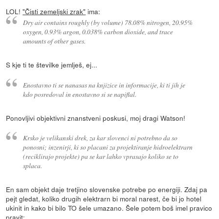
LOL!
"Čisti zemeljski zrak"
ima:
Dry air contains roughly (by volume) 78.08% nitrogen, 20.95%
oxygen, 0.93% argon, 0.038% carbon dioxide, and trace
amounts of other gases.
S kje ti te številke jemlješ, ej...
Enostavno ti se nanasas na knjizice in informacije, ki ti jih je
kdo posredoval in enostavno si se napiflal.
Ponovljivi objektivni znanstveni poskusi, moj dragi Watson!
Krsko je velikanski drek, za kar slovenci ni potrebno da so
ponosni; inzenirji, ki so placani za projektiranje hidroelektrarn
(reciklirajo projekte) pa se kar lahko vprasajo koliko se to
splaca.
En sam objekt daje tretjino slovenske potrebe po energiji. Zdaj pa
pejt gledat, koliko drugih elektrarn bi moral narest, če bi jo hotel
ukinit in kako bi bilo TO šele umazano. Šele potem boš imel pravico
pravit: