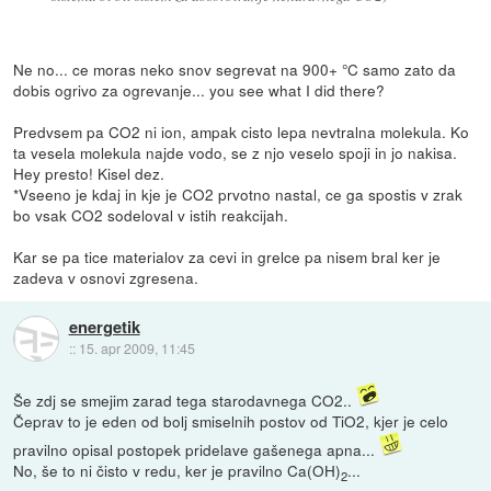
Ne no... ce moras neko snov segrevat na 900+ °C samo zato da
dobis ogrivo za ogrevanje... you see what I did there?
Predvsem pa CO2 ni ion, ampak cisto lepa nevtralna molekula. Ko
ta vesela molekula najde vodo, se z njo veselo spoji in jo nakisa.
Hey presto! Kisel dez.
*Vseeno je kdaj in kje je CO2 prvotno nastal, ce ga spostis v zrak
bo vsak CO2 sodeloval v istih reakcijah.
Kar se pa tice materialov za cevi in grelce pa nisem bral ker je
zadeva v osnovi zgresena.
energetik
::
15. apr 2009, 11:45
Še zdj se smejim zarad tega starodavnega CO2..
Čeprav to je eden od bolj smiselnih postov od TiO2, kjer je celo
pravilno opisal postopek pridelave gašenega apna...
No, še to ni čisto v redu, ker je pravilno Ca(OH)
...
2