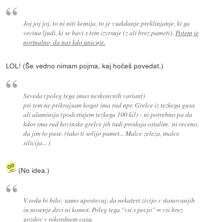
Joj joj joj, to ni niti kemija, to je vsakdanje preklinjanje, ki ga
vecina ljudi, ki se bavi s tem izvrsuje (z ali brez pameti).
Potem je
normalno, da nas kdo unicuje.
LOL! (Še vedno nimam pojma, kaj hočeš povedat.)
Seveda (poleg tega imas neskoncnih variant)
pri tem ne prikrajsam kogar ima rad npr. Grelce iz tezkega gusa
ali aluminija (podcrtujem tezkega 100 kil) - ni potrebno pa da
kdor ima rad kovinske grelce jih tudi prodaja ostalim: ni receno,
da jim to pase. (tako ti solijo pamet... Malce zeleza, malce
silicija... )
(No idea.)
V redu bi bilo; samo upostevaj, da nekateri zivijo v stanovanjih
in nosenje drvi ni komot. Poleg tega "vsi s pecjo" = vsi brez
gozdov v rekordnem casu.