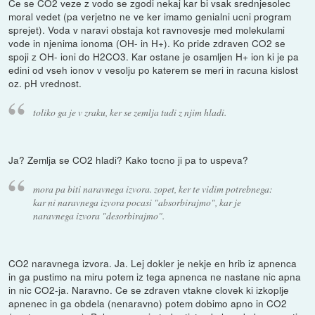
Ce se CO2 veze z vodo se zgodi nekaj kar bi vsak srednjesolec
moral vedet (pa verjetno ne ve ker imamo genialni ucni program
sprejet). Voda v naravi obstaja kot ravnovesje med molekulami
vode in njenima ionoma (OH- in H+). Ko pride zdraven CO2 se
spoji z OH- ioni do H2CO3. Kar ostane je osamljen H+ ion ki je pa
edini od vseh ionov v vesolju po katerem se meri in racuna kislost
oz. pH vrednost.
toliko ga je v zraku, ker se zemlja tudi z njim hladi.
Ja? Zemlja se CO2 hladi? Kako tocno ji pa to uspeva?
mora pa biti naravnega izvora. zopet, ker te vidim potrebnega:
kar ni naravnega izvora pocasi "absorbirajmo", kar je
naravnega izvora "desorbirajmo".
CO2 naravnega izvora. Ja. Lej dokler je nekje en hrib iz apnenca
in ga pustimo na miru potem iz tega apnenca ne nastane nic apna
in nic CO2-ja. Naravno. Ce se zdraven vtakne clovek ki izkoplje
apnenec in ga obdela (nenaravno) potem dobimo apno in CO2