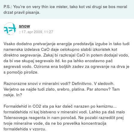
P.S.: You're on very thin ice mister, tako kot vsi drugi se bos moral
drzat pravil pisanja.
snow
::
17. apr 2009, 11:27
Vsako dodatno pretvarjanje energije predstavlja izgube in tako tudi
namenska izdelava CaO daje celokupno slabši izkoristek kot
direktno segrevanje. Zakaj bi razkrajal CaO in potem dodajal vodo,
da bi vse skupaj segrevalo itd. ko pa lahko enostavno pač
segrevaš vodo. Oziroma ena boljših zadev za ogrevanje na drva je
s pomočjo pirolize.
Raznorazne snovi v mineralni vodi? Definitivno. V sledovih.
Verjetno se najde tudi zlato, srebro, platina. Par atomov? Tam
nekje. In?
Formaldehid in CO2 sta pa kar daleč narazen po kemizmu...
formaldehida ni kaj bistveno v mineralni vodi. Lahko pa daš malo
Tolensovega reagenta in nam poročaš. Ne pozabi razredčit prej
tvoje mineralne vode, da ne bo prevelika koncentracija
formaldehida v vzorcu.