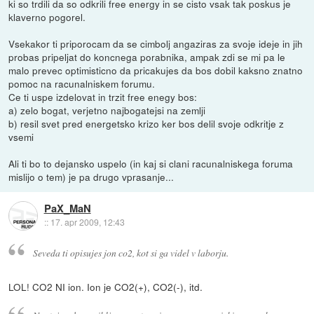
ki so trdili da so odkrili free energy in se cisto vsak tak poskus je
klaverno pogorel.
Vsekakor ti priporocam da se cimbolj angaziras za svoje ideje in jih
probas pripeljat do koncnega porabnika, ampak zdi se mi pa le
malo prevec optimisticno da pricakujes da bos dobil kaksno znatno
pomoc na racunalniskem forumu.
Ce ti uspe izdelovat in trzit free enegy bos:
a) zelo bogat, verjetno najbogatejsi na zemlji
b) resil svet pred energetsko krizo ker bos delil svoje odkritje z
vsemi
Ali ti bo to dejansko uspelo (in kaj si clani racunalniskega foruma
mislijo o tem) je pa drugo vprasanje...
PaX_MaN
::
17. apr 2009, 12:43
Seveda ti opisujes jon co2, kot si ga videl v laborju.
LOL! CO2 NI ion. Ion je CO2(+), CO2(-), itd.