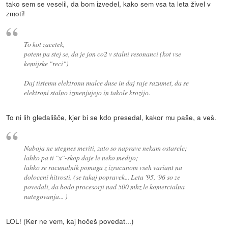
tako sem se veselil, da bom izvedel, kako sem vsa ta leta živel v
zmoti!
To kot zacetek,
potem pa stej se, da je jon co2 v stalni resonanci (kot vse
kemijske "reci")
Daj tistemu elektronu malce duse in daj raje razumet, da se
elektroni stalno izmenjujejo in takole krozijo.
To ni lih gledališče, kjer bi se kdo presedal, kakor mu paše, a veš.
Naboja ne utegnes meriti, zato so naprave nekam ostarele;
lahko pa ti "x"-skop daje le neko medijo;
lahko se racunalnik pomaga z izracunom vseh variant na
doloceni hitrosti. (se tukaj popravek... Leta '95, '96 so ze
povedali, da bodo procesorji nad 500 mhz le komercialna
nategovanja... )
LOL! (Ker ne vem, kaj hočeš povedat...)