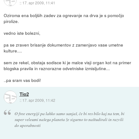
::
17. apr 2009, 11:41
Oziroma ena boljših zadev za ogrevanje na drva je s pomočjo
pirolize.
vedno iste bolezni,
pa se zraven brisanje dokumentov z zamenjavo vase umetne
kulture....
sem ze rekel, obstaja sodisce ki je malce visji organ kot na primer
blogska pravila in raznorazne odvetniske izmisljutine...
..pa sram vas bodi!
Tio2
::
17. apr 2009, 11:42
O free energiji pa lahko samo sanjaš, če bi res bilo kaj na tem, bi
super veleumi našega planeta že sigurno to naštudirali in razvili
do uporabnosti