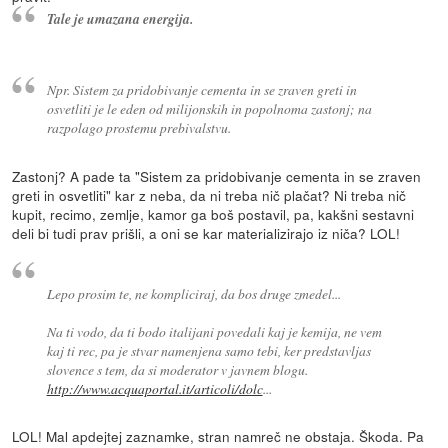
Tale je umazana energija.
Npr. Sistem za pridobivanje cementa in se zraven greti in
osvetliti je le eden od milijonskih in popolnoma zastonj; na
razpolago prostemu prebivalstvu.
Zastonj? A pade ta "Sistem za pridobivanje cementa in se zraven
greti in osvetliti" kar z neba, da ni treba nič plačat? Ni treba nič
kupit, recimo, zemlje, kamor ga boš postavil, pa, kakšni sestavni
deli bi tudi prav prišli, a oni se kar materializirajo iz niča? LOL!
Lepo prosim te, ne kompliciraj, da bos druge zmedel...
Na ti vodo, da ti bodo italijani povedali kaj je kemija, ne vem
kaj ti rec, pa je stvar namenjena samo tebi, ker predstavljas
slovence s tem, da si moderator v javnem blogu.
http://www.acquaportal.it/articoli/dolc
...
LOL! Mal apdejtej zaznamke, stran namreč ne obstaja. Škoda. Pa