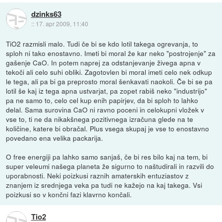
dzinks63
::
17. apr 2009, 11:40
TiO2 razmisli malo. Tudi če bi se kdo lotil takega ogrevanja, to
sploh ni tako enostavno. Imeti bi moral že kar neko "postrojenje" za
gašenje CaO. In potem naprej za odstanjevanje živega apna v
tekoči ali celo suhi obliki. Zagotovlen bi moral imeti celo nek odkup
le tega, ali pa bi ga preprosto moral šenkavati naokoli. Če bi se pa
lotil še kaj iz tega apna ustvarjat, pa zopet rabiš neko "industrijo"
pa ne samo to, celo cel kup enih papirjev, da bi sploh to lahko
delal. Sama surovina CaO ni ravno poceni in celokupni vložek v
vse to, ti ne da nikakšnega pozitivnega izračuna glede na te
količine, katere bi obračal. Plus vsega skupaj je vse to enostavno
povedano ena velika packarija.
O free energiji pa lahko samo sanjaš, če bi res bilo kaj na tem, bi
super veleumi našega planeta že sigurno to naštudirali in razvili do
uporabnosti. Neki poizkusi raznih amaterskih entuziastov z
znanjem iz srednjega veka pa tudi ne kažejo na kaj takega. Vsi
poizkusi so v končni fazi klavrno končali.
Tio2