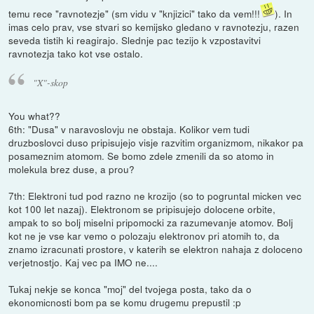
temu rece "ravnotezje" (sm vidu v "knjizici" tako da vem!!!
). In
imas celo prav, vse stvari so kemijsko gledano v ravnotezju, razen
seveda tistih ki reagirajo. Slednje pac tezijo k vzpostavitvi
ravnotezja tako kot vse ostalo.
"X"-skop
You what??
6th: "Dusa" v naravoslovju ne obstaja. Kolikor vem tudi
druzboslovci duso pripisujejo visje razvitim organizmom, nikakor pa
posameznim atomom. Se bomo zdele zmenili da so atomo in
molekula brez duse, a prou?
7th: Elektroni tud pod razno ne krozijo (so to pogruntal micken vec
kot 100 let nazaj). Elektronom se pripisujejo dolocene orbite,
ampak to so bolj miselni pripomocki za razumevanje atomov. Bolj
kot ne je vse kar vemo o polozaju elektronov pri atomih to, da
znamo izracunati prostore, v katerih se elektron nahaja z doloceno
verjetnostjo. Kaj vec pa IMO ne....
Tukaj nekje se konca "moj" del tvojega posta, tako da o
ekonomicnosti bom pa se komu drugemu prepustil :p