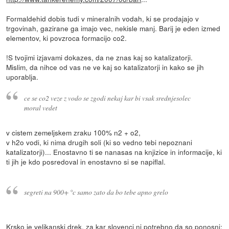
Formaldehid dobis tudi v mineralnih vodah, ki se prodajajo v
trgovinah, gazirane ga imajo vec, nekisle manj. Barij je eden izmed
elementov, ki povzroca formacijo co2.
!S tvojimi izjavami dokazes, da ne znas kaj so katalizatorji.
Mislim, da nihce od vas ne ve kaj so katalizatorji in kako se jih
uporablja.
ce se co2 veze z vodo se zgodi nekaj kar bi vsak srednjesolec
moral vedet
v cistem zemeljskem zraku 100% n2 + o2,
v h2o vodi, ki nima drugih soli (ki so vedno tebi nepoznani
katalizatorji)... Enostavno ti se nanasas na knjizice in informacije, ki
ti jih je kdo posredoval in enostavno si se napiflal.
segreti na 900+ °c samo zato da bo tebe apno grelo
Krsko je velikanski drek, za kar slovenci ni potrebno da so ponosni;