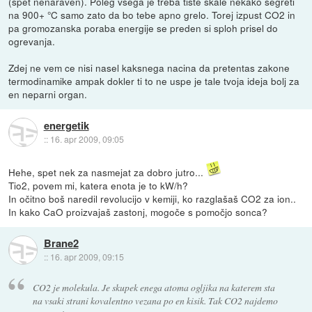
(spet nenaraven). Poleg vsega je treba tiste skale nekako segreti
na 900+ °C samo zato da bo tebe apno grelo. Torej izpust CO2 in
pa gromozanska poraba energije se preden si sploh prisel do
ogrevanja.
Zdej ne vem ce nisi nasel kaksnega nacina da pretentas zakone
termodinamike ampak dokler ti to ne uspe je tale tvoja ideja bolj za
en neparni organ.
energetik
::
16. apr 2009, 09:05
Hehe, spet nek za nasmejat za dobro jutro...
Tio2, povem mi, katera enota je to kW/h?
In očitno boš naredil revolucijo v kemiji, ko razglašaš CO2 za ion..
In kako CaO proizvajaš zastonj, mogoče s pomočjo sonca?
Brane2
::
16. apr 2009, 09:15
CO2 je molekula. Je skupek enega atoma ogljika na katerem sta
na vsaki strani kovalentno vezana po en kisik. Tak CO2 najdemo