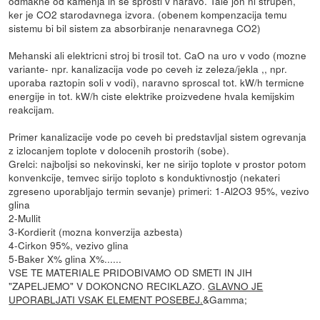
odmakne od kamenja in se sprosti v naravo. Tale jon ni strupen,
ker je CO2 starodavnega izvora. (obenem kompenzacija temu
sistemu bi bil sistem za absorbiranje nenaravnega CO2)
Mehanski ali elektricni stroj bi trosil tot. CaO na uro v vodo (mozne
variante- npr. kanalizacija vode po ceveh iz zeleza/jekla ,, npr.
uporaba raztopin soli v vodi), naravno sproscal tot. kW/h termicne
energije in tot. kW/h ciste elektrike proizvedene hvala kemijskim
reakcijam.
Primer kanalizacije vode po ceveh bi predstavljal sistem ogrevanja
z izlocanjem toplote v dolocenih prostorih (sobe).
Grelci: najboljsi so nekovinski, ker ne sirijo toplote v prostor potom
konvenkcije, temvec sirijo toploto s konduktivnostjo (nekateri
zgreseno uporabljajo termin sevanje) primeri: 1-Al2O3 95%, vezivo
glina
2-Mullit
3-Kordierit (mozna konverzija azbesta)
4-Cirkon 95%, vezivo glina
5-Baker X% glina X%......
VSE TE MATERIALE PRIDOBIVAMO OD SMETI IN JIH
"ZAPELJEMO" V DOKONCNO RECIKLAZO.
GLAVNO JE
UPORABLJATI VSAK ELEMENT POSEBEJ.
&Gamma;