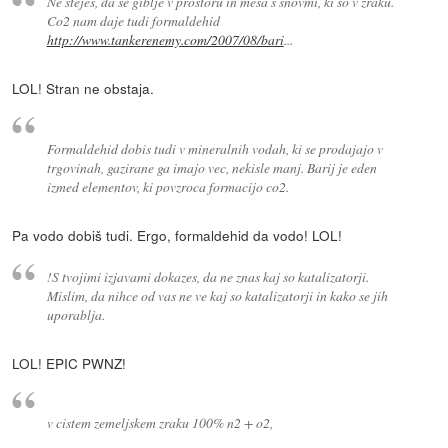
Ne stejes, da se giblje v prostoru in mesa s snovmi, ki so v zraku.
Co2 nam daje tudi formaldehid
http://www.tankerenemy.com/2007/08/bari
...
LOL! Stran ne obstaja.
Formaldehid dobis tudi v mineralnih vodah, ki se prodajajo v
trgovinah, gazirane ga imajo vec, nekisle manj. Barij je eden
izmed elementov, ki povzroca formacijo co2.
Pa vodo dobiš tudi. Ergo, formaldehid da vodo! LOL!
!S tvojimi izjavami dokazes, da ne znas kaj so katalizatorji.
Mislim, da nihce od vas ne ve kaj so katalizatorji in kako se jih
uporablja.
LOL! EPIC PWNZ!
v cistem zemeljskem zraku 100% n2 + o2,