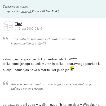
Zgodovina sprememb…
spremenilo:
energetik
(
15. apr 2009 ob 11:49
)
Tio2
::
16. apr 2009, 08:46
Torej lahko ta starodaven CO2 vdihavaš v visokih
koncentracijah in preživiš?
zakaj bi moral ga v vecjih koncentracijah dihat???
toliko zemeljskega spustis v zrak in toliko nenaravnega posrkas iz
okolja - zamenjas novo s starim, ker je boljse
Kar se pa tice materialov za cevi in grelce pa nisem bral ker je
zadeva v osnovi zgresena.
zares,... potegni vodo v tvojih mozganih kot se dela v Weceju, ko