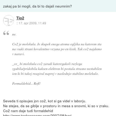
zakaj pa bi mogli, da bi to dajali neumnim?
Tio2
::
17. apr 2009, 11:49
ne.
Co2 je molekula. Je skupek enega atoma ogljika na katerem sta
na vsaki strani kovalentno vezana po en kisik. Tak co2 najdemo
v naravi.
_ce_ bi molekula co2 zaradi kateregakoli razloga
zgubila/pridobila kaksen elektron bi postala strasno nestabilen
ion ki bi takoj reagiral naprej v naslednjo stabilno molekulo.
Formaldehid... Rofl!
Seveda ti opisujes jon co2, kot si ga videl v laborju.
Ne stejes, da se giblje v prostoru in mesa s snovmi, ki so v zraku.
Co2 nam daje tudi formaldehid
http://www.tankerenemy.com/2007/08/bari
...