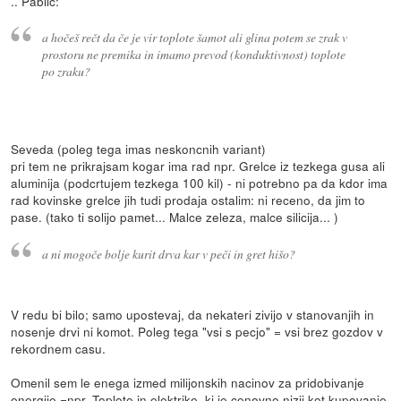
.. Pablic:
a hočeš rečt da če je vir toplote šamot ali glina potem se zrak v
prostoru ne premika in imamo prevod (konduktivnost) toplote
po zraku?
Seveda (poleg tega imas neskoncnih variant)
pri tem ne prikrajsam kogar ima rad npr. Grelce iz tezkega gusa ali
aluminija (podcrtujem tezkega 100 kil) - ni potrebno pa da kdor ima
rad kovinske grelce jih tudi prodaja ostalim: ni receno, da jim to
pase. (tako ti solijo pamet... Malce zeleza, malce silicija... )
a ni mogoče bolje kurit drva kar v peči in gret hišo?
V redu bi bilo; samo upostevaj, da nekateri zivijo v stanovanjih in
nosenje drvi ni komot. Poleg tega "vsi s pecjo" = vsi brez gozdov v
rekordnem casu.
Omenil sem le enega izmed milijonskih nacinov za pridobivanje
energije =npr. Toplote in elektrike, ki je cenovno nizji kot kupovanje