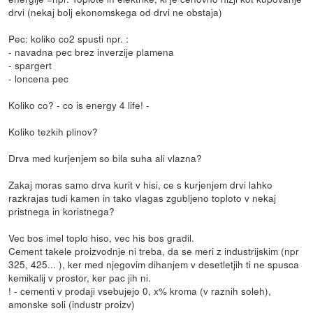
drvi (nekaj bolj ekonomskega od drvi ne obstaja)
Pec: koliko co2 spusti npr. :
- navadna pec brez inverzije plamena
- spargert
- loncena pec
Koliko co? - co is energy 4 life! -
Koliko tezkih plinov?
Drva med kurjenjem so bila suha ali vlazna?
Zakaj moras samo drva kurit v hisi, ce s kurjenjem drvi lahko
razkrajas tudi kamen in tako vlagas zgubljeno toploto v nekaj
pristnega in koristnega?
Vec bos imel toplo hiso, vec his bos gradil.
Cement takele proizvodnje ni treba, da se meri z industrijskim (npr
325, 425... ), ker med njegovim dihanjem v desetletjih ti ne spusca
kemikalij v prostor, ker pac jih ni.
! - cementi v prodaji vsebujejo 0, x% kroma (v raznih soleh),
amonske soli (industr proizv)