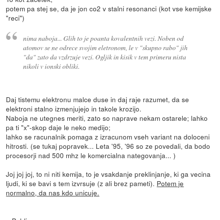
potem pa stej se, da je jon co2 v stalni resonanci (kot vse kemijske
"reci")
nima naboja... Glih to je poanta kovalentnih vezi. Noben od
atomov se ne odrece svojim eletronom, le v "skupno rabo" jih
"da" zato da vzdrzuje vezi. Ogljik in kisik v tem primeru nista
nikoli v ionski obliki.
Daj tistemu elektronu malce duse in daj raje razumet, da se
elektroni stalno izmenjujejo in takole krozijo.
Naboja ne utegnes meriti, zato so naprave nekam ostarele; lahko
pa ti "x"-skop daje le neko medijo;
lahko se racunalnik pomaga z izracunom vseh variant na doloceni
hitrosti. (se tukaj popravek... Leta '95, '96 so ze povedali, da bodo
procesorji nad 500 mhz le komercialna nategovanja... )
Joj joj joj, to ni niti kemija, to je vsakdanje preklinjanje, ki ga vecina
ljudi, ki se bavi s tem izvrsuje (z ali brez pameti).
Potem je
normalno, da nas kdo unicuje.