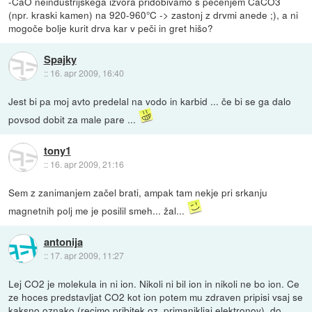
-CaO neindustrijskega izvora pridobivamo s pecenjem CaCO3
(npr. kraski kamen) na 920-960°C -> zastonj z drvmi anede ;), a ni
mogoče bolje kurit drva kar v peči in gret hišo?
Spajky
::
16. apr 2009, 16:40
Jest bi pa moj avto predelal na vodo in karbid ... če bi se ga dalo
povsod dobit za male pare ...
tony1
::
16. apr 2009, 21:16
Sem z zanimanjem začel brati, ampak tam nekje pri srkanju
magnetnih polj me je posilil smeh... žal...
antonija
::
17. apr 2009, 11:27
Lej CO2 je molekula in ni ion. Nikoli ni bil ion in nikoli ne bo ion. Ce
ze hoces predstavljat CO2 kot ion potem mu zdraven pripisi vsaj se
kaksno oznako (recimo pribitek oz. primanjkljaj elektronov), do