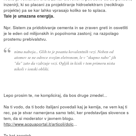
inzenirji, ki so placani za projektiranje hidroelektrarn (reciklirajo
projekte) pa se kar lahko vprasajo koliko se to splaca.
Tale je umazana energija.
Npr. Sistem za pridobivanje cementa in se zraven greti in osvetliti
je le eden od milijonskih in popolnoma zastonj; na razpolago
prostemu prebivalstvu.
nima naboja... Glih to je poanta kovalentnih vezi. Noben od
atomov se ne odrece svojim eletronom, le v "skupno rabo" jih
"da" zato da vzdrzuje vezi. Ogljik in kisik v tem primeru nista
nikoli v ionski obliki.
Lepo prosim te, ne kompliciraj, da bos druge zmedel...
Na ti vodo, da ti bodo italijani povedali kaj je kemija, ne vem kaj ti
rec, pa je stvar namenjena samo tebi, ker predstavljas slovence s
tem, da si moderator v javnem blogu.
http://www.acquaportal.it/articoli/dolc
...
To kot zacetek,