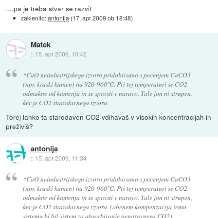
....pa je treba stvar se razvit
zaklenilo:
antonija
(
17. apr 2009 ob 18:48
)
Matek
::
15. apr 2009, 10:42
*CaO neindustrijskega izvora pridobivamo s pecenjem CaCO3
(npr. kraski kamen) na 920-960°C. Pri tej temperaturi se CO2
odmakne od kamenja in se sprosti v naravo. Tale jon ni strupen,
ker je CO2 starodavnega izvora.
Torej lahko ta starodaven CO2 vdihavaš v visokih koncentracijah in
preživiš?
antonija
::
15. apr 2009, 11:34
*CaO neindustrijskega izvora pridobivamo s pecenjem CaCO3
(npr. kraski kamen) na 920-960°C. Pri tej temperaturi se CO2
odmakne od kamenja in se sprosti v naravo. Tale jon ni strupen,
ker je CO2 starodavnega izvora. (obenem kompenzacija temu
sistemu bi bil sistem za absorbiranje nenaravnega CO2)