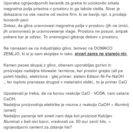
Uporaba ognjeodpornih keramik za grelce bi ucinkovito srkala
magnetna polja prisotna v prostoru in ga takole cistila. Stvar je
dokazana na vse nacine od vecine firm, ki se bavijo npr. s prodajo
loncenih peci.
Dokaz, da glina uravnovesi magnetna polja v prostoru (jih ne iznici,
jih uravnovesi) je uravnovesenje vlage. Prostora ne posusi, ampak
pobere kar je odvec. To onemogoci gibanje delcev v prostoru.
Ne nanasam se na industrijsko glino, temvec na DOMACO
ZEMLJO, ki si jo sam skopljes in tako,
.
stvari zares ne stanejo nic
Kamen peces skupaj z glino, obenem uporabljas gorivo in
proizvajas nadaljne kilowate: termicne, ker prostor grejes (ali pa
poleti hladis), elektricne - glej primer: sistem Edison Ni-Fe-NaOH
,, ter toploto prenasas drugod v materialni obliki,, to je primer CaO
Upostevati je treba, da na koncu reakcije CaO - VODA, nam ostane
CaOH.
Nadaljna proizvodnja elektrike je mozna z reakcijo CaOH + Aluminij
(smeti)
Nadaljno pecenje teh smeti nam daje kot proizvod Kalcijev
Aluminat v beli-sivi barvi, vrednosti ca. 50 eur cent/ kilo. =
ognjeodporni cement za zidanje his?