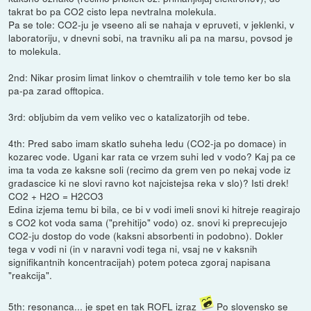
takrat bo pa CO2 cisto lepa nevtralna molekula.
Pa se tole: CO2-ju je vseeno ali se nahaja v epruveti, v jeklenki, v
laboratoriju, v dnevni sobi, na travniku ali pa na marsu, povsod je
to molekula.
2nd: Nikar prosim limat linkov o chemtrailih v tole temo ker bo sla
pa-pa zarad offtopica.
3rd: obljubim da vem veliko vec o katalizatorjih od tebe.
4th: Pred sabo imam skatlo suheha ledu (CO2-ja po domace) in
kozarec vode. Ugani kar rata ce vrzem suhi led v vodo? Kaj pa ce
ima ta voda ze kaksne soli (recimo da grem ven po nekaj vode iz
gradascice ki ne slovi ravno kot najcistejsa reka v slo)? Isti drek!
CO2 + H2O = H2CO3
Edina izjema temu bi bila, ce bi v vodi imeli snovi ki hitreje reagirajo
s CO2 kot voda sama ("prehitijo" vodo) oz. snovi ki preprecujejo
CO2-ju dostop do vode (kaksni absorbenti in podobno). Dokler
tega v vodi ni (in v naravni vodi tega ni, vsaj ne v kaksnih
signifikantnih koncentracijah) potem poteca zgoraj napisana
"reakcija".
5th: resonanca... je spet en tak ROFL izraz
Po slovensko se