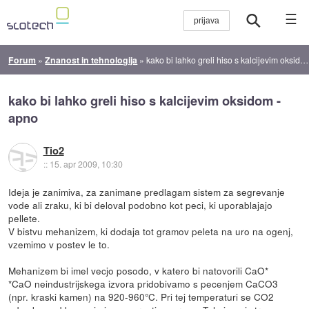
☰
Forum
»
Znanost in tehnologija
»
kako bi lahko greli hiso s kalcijevim oksidom - apno
kako bi lahko greli hiso s kalcijevim oksidom -
apno
Tio2
::
15. apr 2009, 10:30
Ideja je zanimiva, za zanimane predlagam sistem za segrevanje
vode ali zraku, ki bi deloval podobno kot peci, ki uporablajajo
pellete.
V bistvu mehanizem, ki dodaja tot gramov peleta na uro na ogenj,
vzemimo v postev le to.
Mehanizem bi imel vecjo posodo, v katero bi natovorili CaO*
*CaO neindustrijskega izvora pridobivamo s pecenjem CaCO3
(npr. kraski kamen) na 920-960°C. Pri tej temperaturi se CO2