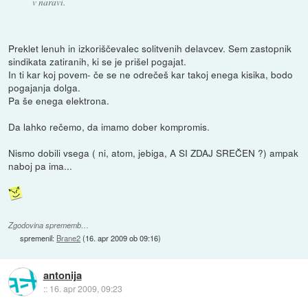
v naravi.
Preklet lenuh in izkoriščevalec solitvenih delavcev. Sem zastopnik
sindikata zatiranih, ki se je prišel pogajat.
In ti kar koj povem- če se ne odrečeš kar takoj enega kisika, bodo
pogajanja dolga.
Pa še enega elektrona.
Da lahko rečemo, da imamo dober kompromis.
Nismo dobili vsega ( ni, atom, jebiga, A SI ZDAJ SREČEN ?) ampak
naboj pa ima...
Zgodovina sprememb…
spremenil:
Brane2
(
16. apr 2009 ob 09:16
)
antonija
::
16. apr 2009, 09:23