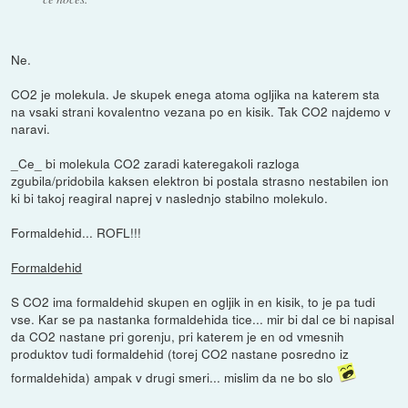
Ne.
CO2 je molekula. Je skupek enega atoma ogljika na katerem sta
na vsaki strani kovalentno vezana po en kisik. Tak CO2 najdemo v
naravi.
_Ce_ bi molekula CO2 zaradi kateregakoli razloga
zgubila/pridobila kaksen elektron bi postala strasno nestabilen ion
ki bi takoj reagiral naprej v naslednjo stabilno molekulo.
Formaldehid... ROFL!!!
Formaldehid
S CO2 ima formaldehid skupen en ogljik in en kisik, to je pa tudi
vse. Kar se pa nastanka formaldehida tice... mir bi dal ce bi napisal
da CO2 nastane pri gorenju, pri katerem je en od vmesnih
produktov tudi formaldehid (torej CO2 nastane posredno iz
formaldehida) ampak v drugi smeri... mislim da ne bo slo