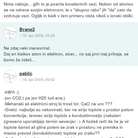
Nima naboja... glih to je poanta kovalentnih vezi. Noben od atomov
se ne odrece svojim eletronom, le v "skupno rabo" jih "da" zato da
vzdrzuje vezi. Ogljik in kisik v tem primeru nista nikoli v ionski obliki.
Brane2
::
16. apr 2009, 09:28
Ne zdaj neki manevrirat.
Daj en kisikov atom in elektron, sicer... no saj prvi maj prihaja, se
bomo že videli...
pablic
::
16. apr 2009, 09:42
-kW/h ;)
-jon CO2:) pa jon H20 tud ane;)
-Mehanski ali elektricni stroj bi trosil tot. CaO na uro ???
-Grelci: najboljsi so nekovinski, ker ne sirijo toplote v prostor potom
konvenkcije, temvec sirijo toploto s konduktivnostjo (nekateri
zgreseno uporabljajo termin sevanje) -> A hočeš rečt da če je vir
toplote šamot ali glina potem se zrak v prostoru ne premika in
imamo prevod (konduktivnost) toplote po zraku??