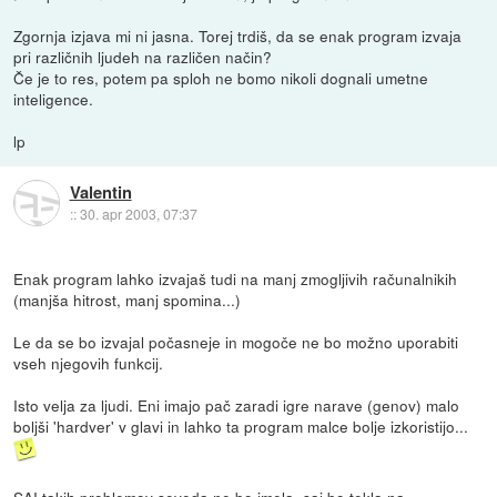
Zgornja izjava mi ni jasna. Torej trdiš, da se enak program izvaja
pri različnih ljudeh na različen način?
Če je to res, potem pa sploh ne bomo nikoli dognali umetne
inteligence.
lp
Valentin
::
30. apr 2003, 07:37
Enak program lahko izvajaš tudi na manj zmogljivih računalnikih
(manjša hitrost, manj spomina...)
Le da se bo izvajal počasneje in mogoče ne bo možno uporabiti
vseh njegovih funkcij.
Isto velja za ljudi. Eni imajo pač zaradi igre narave (genov) malo
boljši 'hardver' v glavi in lahko ta program malce bolje izkoristijo...