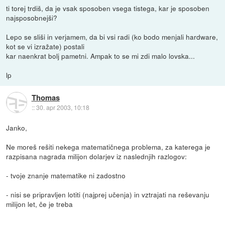
ti torej trdiš, da je vsak sposoben vsega tistega, kar je sposoben
najsposobnejši?
Lepo se sliši in verjamem, da bi vsi radi (ko bodo menjali hardware,
kot se vi izražate) postali
kar naenkrat bolj pametni. Ampak to se mi zdi malo lovska...
lp
Thomas
::
30. apr 2003, 10:18
Janko,
Ne moreš rešiti nekega matematičnega problema, za katerega je
razpisana nagrada milijon dolarjev iz naslednjih razlogov:
- tvoje znanje matematike ni zadostno
- nisi se pripravljen lotiti (najprej učenja) in vztrajati na reševanju
milijon let, če je treba