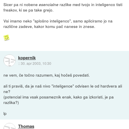
Sicer pa ni nobene
razlike med tvojo in inteligenco tisti
esencialne
freakov, ki se pa take grejo.
Vsi imamo neko "splošno inteligenco", samo apliciramo jo na
različne zadeve, kakor komu pač nanese in znese.
kopernik
::
30. apr 2003, 10:30
ne vem, če točno razumem, kaj hočeš povedati.
ali ti praviš, da je naš nivo "inteligence" odvisen le od hardvera ali
ne?
(potencial ima vsak posameznik enak, kako ga izkoristi, je pa
razlika?)
lp
Thomas