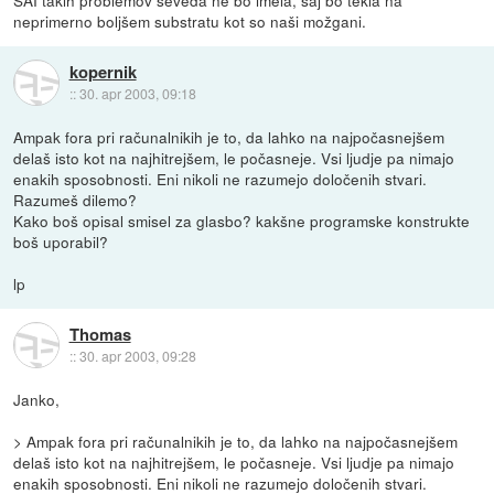
SAI takih problemov seveda ne bo imela, saj bo tekla na
neprimerno boljšem substratu kot so naši možgani.
kopernik
::
30. apr 2003, 09:18
Ampak fora pri računalnikih je to, da lahko na najpočasnejšem
delaš isto kot na najhitrejšem, le počasneje. Vsi ljudje pa nimajo
enakih sposobnosti. Eni nikoli ne razumejo določenih stvari.
Razumeš dilemo?
Kako boš opisal smisel za glasbo? kakšne programske konstrukte
boš uporabil?
lp
Thomas
::
30. apr 2003, 09:28
Janko,
> Ampak fora pri računalnikih je to, da lahko na najpočasnejšem
delaš isto kot na najhitrejšem, le počasneje. Vsi ljudje pa nimajo
enakih sposobnosti. Eni nikoli ne razumejo določenih stvari.