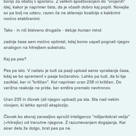
borijo za obstoj v spominu. Z velikim spoštovanjem do "vrojenih"
idej, kakor je naprimer tista, da je včasih dobro kaj popiti. Novejše
so pa bolj na udaru, razen če ne sklenejo koalicije s kakšnimi
močno etabliranimi.
Tako - in nič bistveno drugače - deluje
human mind.
zadnje čase sem močno optimist, kdaj bomo uspeli pognati njegov
analogon na hitrejšem substratu.
Kaj pa pes?
Pes pa isto. V načelu je tudi za pasji upload samo vprašanje časa,
kdaj se bo spremenil v pasje božanstvo. Lahko pa tudi, da bi kje
zaciklal, ker ni "kritičen". Kot naprimer uran 238 ni kritičen. Do
verižne reakcije ne pride, ker emitira premalo nevtronov.
Uran 235 in človek (ali njegov upload) pa sta. Sta nad nekim
nivojem, ki lahko sproži eksplozijo.
Človek bo skoraj zanesljivo sprožil inteligenco "milijardokrat večjo"
(=hitrejšo) od trenutne njegove. Z razumevanjem dogajanja. Kar
sicer dela že dolgo, brat pes pa ne.