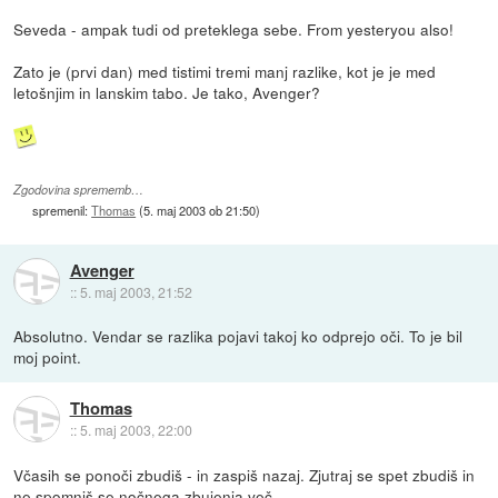
Seveda - ampak tudi od preteklega sebe. From yesteryou also!
Zato je (prvi dan) med tistimi tremi manj razlike, kot je je med
letošnjim in lanskim tabo. Je tako, Avenger?
Zgodovina sprememb…
spremenil:
Thomas
(
5. maj 2003 ob 21:50
)
Avenger
::
5. maj 2003, 21:52
Absolutno. Vendar se razlika pojavi takoj ko odprejo oči. To je bil
moj point.
Thomas
::
5. maj 2003, 22:00
Včasih se ponoči zbudiš - in zaspiš nazaj. Zjutraj se spet zbudiš in
ne spomniš se nočnega zbujenja več.