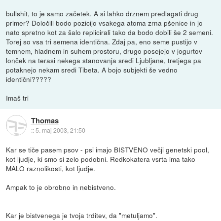
bullshit, to je samo začetek. A si lahko drznem predlagati drug
primer? Določili bodo pozicijo vsakega atoma zrna pšenice in jo
nato spretno kot za šalo replicirali tako da bodo dobili še 2 semeni.
Torej so vsa tri semena identična. Zdaj pa, eno seme pustijo v
temnem, hladnem in suhem prostoru, drugo posejejo v jogurtov
lonček na terasi nekega stanovanja sredi Ljubljane, tretjega pa
potaknejo nekam sredi Tibeta. A bojo subjekti še vedno
identični?????
Imaš tri
Thomas
::
5. maj 2003, 21:50
Kar se tiče pasem psov - psi imajo BISTVENO večji genetski pool,
kot ljudje, ki smo si zelo podobni. Redkokatera vsrta ima tako
MALO raznolikosti, kot ljudje.
Ampak to je obrobno in nebistveno.
Kar je bistvenega je tvoja trditev, da "metuljamo".