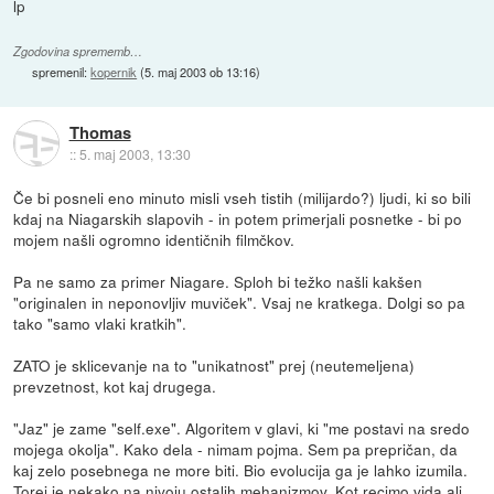
lp
Zgodovina sprememb…
spremenil:
kopernik
(
5. maj 2003 ob 13:16
)
Thomas
::
5. maj 2003, 13:30
Če bi posneli eno minuto misli vseh tistih (milijardo?) ljudi, ki so bili
kdaj na Niagarskih slapovih - in potem primerjali posnetke - bi po
mojem našli ogromno identičnih filmčkov.
Pa ne samo za primer Niagare. Sploh bi težko našli kakšen
"originalen in neponovljiv muviček". Vsaj ne kratkega. Dolgi so pa
tako "samo vlaki kratkih".
ZATO je sklicevanje na to "unikatnost" prej (neutemeljena)
prevzetnost, kot kaj drugega.
"Jaz" je zame "self.exe". Algoritem v glavi, ki "me postavi na sredo
mojega okolja". Kako dela - nimam pojma. Sem pa prepričan, da
kaj zelo posebnega ne more biti. Bio evolucija ga je lahko izumila.
Torej je nekako na nivoju ostalih mehanizmov. Kot recimo vida ali