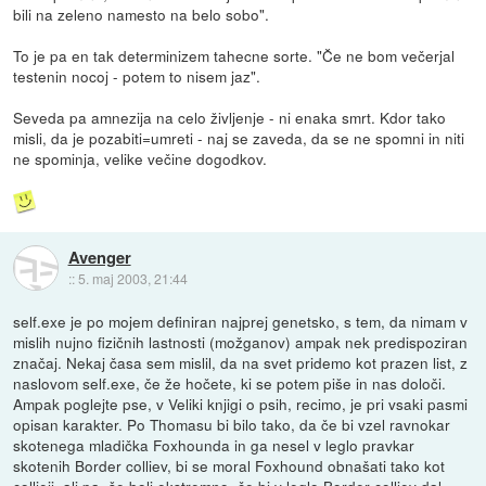
bili na zeleno namesto na belo sobo".
To je pa en tak determinizem tahecne sorte. "Če ne bom večerjal
testenin nocoj - potem to nisem jaz".
Seveda pa amnezija na celo življenje - ni enaka smrt. Kdor tako
misli, da je pozabiti=umreti - naj se zaveda, da se ne spomni in niti
ne spominja, velike večine dogodkov.
Avenger
::
5. maj 2003, 21:44
self.exe je po mojem definiran najprej genetsko, s tem, da nimam v
mislih nujno fizičnih lastnosti (možganov) ampak nek predispoziran
značaj. Nekaj časa sem mislil, da na svet pridemo kot prazen list, z
naslovom self.exe, če že hočete, ki se potem piše in nas določi.
Ampak poglejte pse, v Veliki knjigi o psih, recimo, je pri vsaki pasmi
opisan karakter. Po Thomasu bi bilo tako, da če bi vzel ravnokar
skotenega mladička Foxhounda in ga nesel v leglo pravkar
skotenih Border colliev, bi se moral Foxhound obnašati tako kot