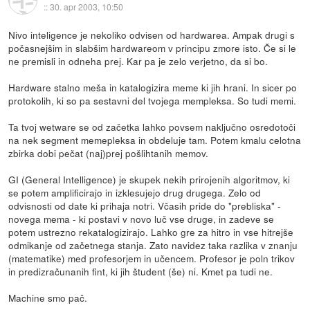
::
30. apr 2003, 10:50
Nivo inteligence je nekoliko odvisen od hardwarea. Ampak drugi s
počasnejšim in slabšim hardwareom v principu zmore isto. Če si le
ne premisli in odneha prej. Kar pa je zelo verjetno, da si bo.
Hardware stalno meša in katalogizira meme ki jih hrani. In sicer po
protokolih, ki so pa sestavni del tvojega mempleksa. So tudi memi.
Ta tvoj wetware se od začetka lahko povsem naključno osredotoči
na nek segment memepleksa in obdeluje tam. Potem kmalu celotna
zbirka dobi pečat (naj)prej pošlihtanih memov.
GI (General Intelligence) je skupek nekih prirojenih algoritmov, ki
se potem amplificirajo in izklesujejo drug drugega. Zelo od
odvisnosti od date ki prihaja notri. Včasih pride do "prebliska" -
novega mema - ki postavi v novo luč vse druge, in zadeve se
potem ustrezno rekatalogizirajo. Lahko gre za hitro in vse hitrejše
odmikanje od začetnega stanja. Zato navidez taka razlika v znanju
(matematike) med profesorjem in učencem. Profesor je poln trikov
in predizračunanih fint, ki jih študent (še) ni. Kmet pa tudi ne.
Machine smo pač.