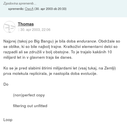
Zgodovina sprememb…
spremenilo:
OwcA
(
30. apr 2003 ob 20:33
)
Thomas
::
30. apr 2003, 22:06
Najprej (takoj po Big Bangu) je bila doba
. Obdržale so
endurance
se oblike, ki so bile najbolj trajne. Kratkoživi elementarni delci so
razpadli ali se združili v bolj obstojne. To je trajalo kakšnih 10
milijard let in v glavnem traja še danes.
Ko se je pred slabimi štirimi milijardami let (vsaj tukaj, na Zemlji)
prva molekula replicirala, je nastopila doba evolucije.
Do
(non)perfect copy
filtering out unfitted
Loop