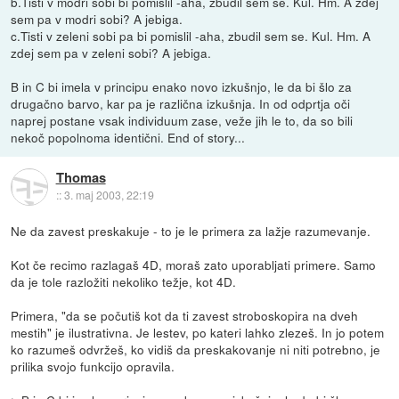
b.Tisti v modri sobi bi pomislil -aha, zbudil sem se. Kul. Hm. A zdej
sem pa v modri sobi? A jebiga.
c.Tisti v zeleni sobi pa bi pomislil -aha, zbudil sem se. Kul. Hm. A
zdej sem pa v zeleni sobi? A jebiga.
B in C bi imela v principu enako novo izkušnjo, le da bi šlo za
drugačno barvo, kar pa je različna izkušnja. In od odprtja oči
naprej postane vsak individuum zase, veže jih le to, da so bili
nekoč popolnoma identični. End of story...
Thomas
::
3. maj 2003, 22:19
Ne da zavest preskakuje - to je le primera za lažje razumevanje.
Kot če recimo razlagaš 4D, moraš zato uporabljati primere. Samo
da je tole razložiti nekoliko težje, kot 4D.
Primera, "da se počutiš kot da ti zavest stroboskopira na dveh
mestih" je ilustrativna. Je lestev, po kateri lahko zlezeš. In jo potem
ko razumeš odvržeš, ko vidiš da preskakovanje ni niti potrebno, je
prilika svojo funkcijo opravila.