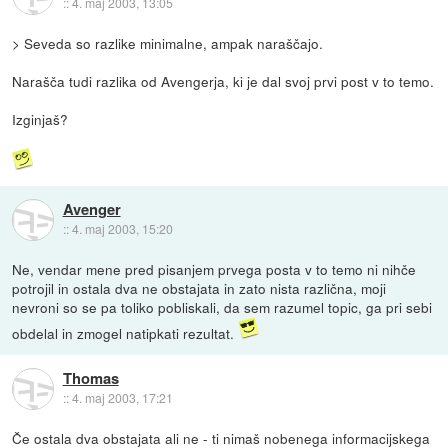
::
4. maj 2003, 13:05
> Seveda so razlike minimalne, ampak naraščajo.
Narašča tudi razlika od Avengerja, ki je dal svoj prvi post v to temo.
Izginjaš?
Avenger
::
4. maj 2003, 15:20
Ne, vendar mene pred pisanjem prvega posta v to temo ni nihče
potrojil in ostala dva ne obstajata in zato nista različna, moji
nevroni so se pa toliko pobliskali, da sem razumel topic, ga pri sebi
obdelal in zmogel natipkati rezultat.
Thomas
::
4. maj 2003, 17:21
Če ostala dva obstajata ali ne - ti nimaš nobenega informacijskega