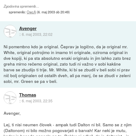
Zgodovina sprememb…
spremenilo:
OwcA
(
6. maj 2003 ob 20:49
)
Avenger
::
6. maj 2003, 22:02
Ni pomembno kdo je original. Čeprav je logično, da je original mr.
White, original potrojimo in imamo tri originale, oziroma original in
dve kopiji, ki pa sta absolutno enaki originalu in jim lahko zato brez
greha mirno rečemo original, zato tudi ni važno v sobi kakšne
barve se zbudijo ti trije. Mr. White, ki bi se zbudil v beli sobi ni prav
nič bolj originalen od ostalih dveh, ali pa manj, če se zbudi v zeleni
sobi, mr. Green se pa v beli.
Thomas
::
6. maj 2003, 22:35
Avenger,
Lej, ti nisi neumen človek - ampak tudi Dalton ni bil. Samo se z njim
(Daltonom) ni bilo možno pogovarjati o barvah! Kar neki je mutu,
kadar je beseda nanesla na to. Dokler ni odkril, da je daltonist - in