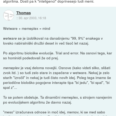
algoritma. Dosti pa k "inteligenci" doprinesejo tudi memi.
Thomas
::
30. apr 2003, 16:18
Wetware + memeplex = mind
se je izoblikoval na današnjemu "99, 9%" enakega v
wetware
lovsko nabiralniški družbi deset in več tisoč let nazaj.
Po algoritmu biološke evolucije. Trial and error. Na osnovi tega, kar
so hominidi podedovali že od prej.
je vsaj deloma novejši. Osnove (kako videti sliko, slišati
memeplex
zvok itd. ) so tudi zelo stare in zapečene v wetware. Nekaj je zelo
starih "izročil" in nekaj je tudi čisto novih idej. Poleg tega imamo še
periodične biološko pogojene interapte tipa "bi jedu", "bi spal", "bi
spal z"...
To se potem obdeluje. Ta dinamični memeplex, s strojem narejenim
po evolucijskem algoritmu že davno nazaj.
"meso" izračunava odnose in moč idej, memov, ki se med sabo