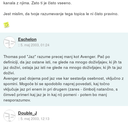
kanala z njima. Zato ti je čisto vseeno.
Jest mislim, da tvoje razumevanje tega topica le ni čisto pravino.
Eschelon
::
5. maj 2003, 01:24
Thomas pod "Jaz" razume precej manj kot Avenger. Pač po
definiciji, da jaz ostane isti, ne glede na mnogo doživljajev, ki jih ta
jaz doživi, ostaja jaz isti ne glede na mnogo doživljajev, ki jih ta jaz
doživi.
Avenger pač dojema pod jaz vse kar sestavlja osebnost, vključno z
spomini. Mogoče bi se spodobilo naprej povedati, kaj točno
vključuje jaz pri enem in pri drugem (zares - čimbolj natančno, s
čimveč primeri kaj jaz je in kaj ni) pomeni - potem bo manj
nesporazumov.
Double_J
::
5. maj 2003, 12:13