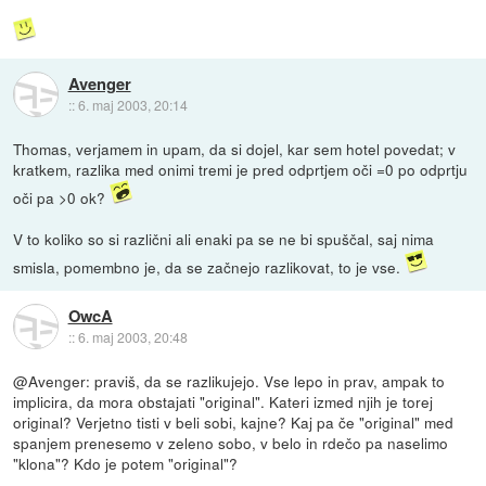
Avenger
::
6. maj 2003, 20:14
Thomas, verjamem in upam, da si dojel, kar sem hotel povedat; v
kratkem, razlika med onimi tremi je pred odprtjem oči =0 po odprtju
oči pa >0 ok?
V to koliko so si različni ali enaki pa se ne bi spuščal, saj nima
smisla, pomembno je, da se začnejo razlikovat, to je vse.
OwcA
::
6. maj 2003, 20:48
@Avenger: praviš, da se razlikujejo. Vse lepo in prav, ampak to
implicira, da mora obstajati "original". Kateri izmed njih je torej
original? Verjetno tisti v beli sobi, kajne? Kaj pa če "original" med
spanjem prenesemo v zeleno sobo, v belo in rdečo pa naselimo
"klona"? Kdo je potem "original"?