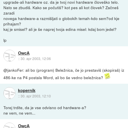
upgrade-ali hardware oz. da je tvoj novi hardware človeško telo.
Nato se zbudiš. Kako se počutiš? kot pes ali kot človek? Začneš
zaradi
novega hardware-a razmišljati o globokih temah-kdo sem?od kje
prihajam?
kaj je smisel? ali je še naprej tvoja edina misel: kdaj bom jedel?
lp
OwcA
::
30. apr 2003, 12:06
@jankoFer: ali bo (program) Beležnica, če jo prestaviš (skopiraš) iz
486-ke na P4 postala Word, ali bo še vedno beležnica?
kopernik
::
30. apr 2003, 12:10
Torej trdite, da je vse odvisno od hardware-a?
ne vem, ne vem...
OwcA