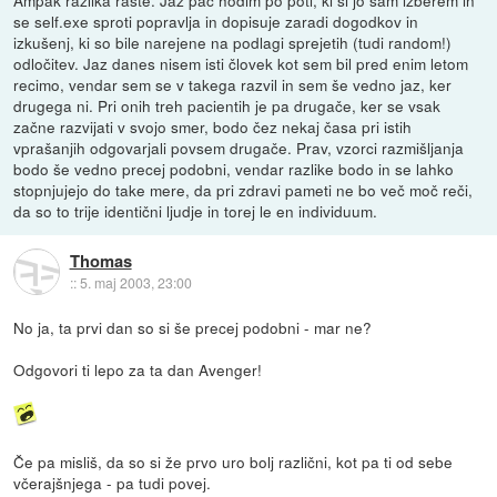
se self.exe sproti popravlja in dopisuje zaradi dogodkov in
izkušenj, ki so bile narejene na podlagi sprejetih (tudi random!)
odločitev. Jaz danes nisem isti človek kot sem bil pred enim letom
recimo, vendar sem se v takega razvil in sem še vedno jaz, ker
drugega ni. Pri onih treh pacientih je pa drugače, ker se vsak
začne razvijati v svojo smer, bodo čez nekaj časa pri istih
vprašanjih odgovarjali povsem drugače. Prav, vzorci razmišljanja
bodo še vedno precej podobni, vendar razlike bodo in se lahko
stopnjujejo do take mere, da pri zdravi pameti ne bo več moč reči,
da so to trije identični ljudje in torej le en individuum.
Thomas
::
5. maj 2003, 23:00
No ja, ta prvi dan so si še precej podobni - mar ne?
Odgovori ti lepo za ta dan Avenger!
Če pa misliš, da so si že prvo uro bolj različni, kot pa ti od sebe
včerajšnjega - pa tudi povej.