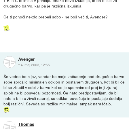
> B in C bi imela v principu enako novo izkušnjo, le da bi šlo za
drugačno barvo, kar pa je različna izkušnja.
Če ti ponoči nekdo prebeli sobo - ne boš več ti, Avenger?
Avenger
::
4. maj 2003, 12:55
Še vedno bom jaz, vendar bo moje začudenje nad drugačno barvo
sobe sprožilo minimalen odklon in postanem drugačen, kot bi bil če
bi se zbudil v sobi z barvo kot se je spomnim od prej in ji zjutraj
sploh ne bi posvečal pozornosti. Če nato predpostavljam, da bi
nato a b in c živeli naprej, se odklon povečuje in postajajo čedalje
bolj različni. Seveda so razlike minimalne, ampak naraščajo.
Thomas