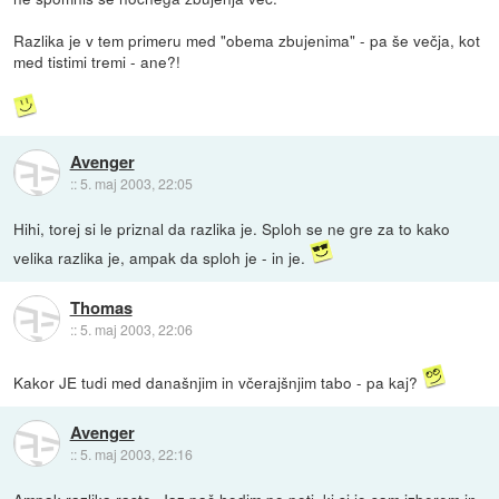
Razlika je v tem primeru med "obema zbujenima" - pa še večja, kot
med tistimi tremi - ane?!
Avenger
::
5. maj 2003, 22:05
Hihi, torej si le priznal da razlika je. Sploh se ne gre za to kako
velika razlika je, ampak da sploh je - in je.
Thomas
::
5. maj 2003, 22:06
Kakor JE tudi med današnjim in včerajšnjim tabo - pa kaj?
Avenger
::
5. maj 2003, 22:16
Ampak razlika raste. Jaz pač hodim po poti, ki si jo sam izberem in