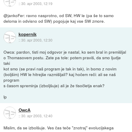
::
30. apr 2003, 12:19
@jankoFer: ravno nasprotno, od SW, HW le (pa še to samo
deloma in odvisno od SW) pogojuje kaj vse SW zmore.
kopernik
::
30. apr 2003, 12:30
Owca: pardon, tisti moj odgovor je nastal, ko sem bral in premišljal
o Thomasovem postu. Zate pa tole: potem praviš, da smo ljudje
taki
kot smo (se pravi naš program je tak in tak), in bomo z novim
(boljšim) HW le hitrejše razmišljali? kaj hočem reči: ali se naš
program
s časom spreminja (izboljšuje) ali je že tisočletja enak?
lp
OwcA
::
30. apr 2003, 12:40
Mislim, da se izbolšuje. Ves čas teče "znotraj" evolucijskega