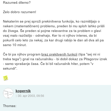
Razumeš dilemo?
Zelo dobro razumem!
Nekaterim se prej sproži prekinitvena funkcija, ko razmišljajo o
nekem (matematičnem) problemu, preden bi mu sploh lahko prišli
do živega. Še preden si pojme relevantne za ta problem v glavi
vsaj malo razčistijo - odnehajo. Ker to ni njihov interes, da bi
pokurili celo leto za nekaj, za kar drugi rabijo le dan ali dva ali pa
samo 10 minut.
Če bi pa njihov program
brez prekitvenih funkcij
(tipa "sej mi ni
treba tega") gnal na računalniku - bi dobil dokaz za Pitagorov izrek
- samo vprašanje časa. Če bi bil računalnik hiter, potem "v
sekundi".
kopernik
::
30. apr 2003, 09:56
Thomas: