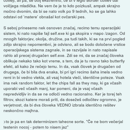
collieji, ali pa, še bolj ekstremno, če bi v leglo Border colliev dal
volčjega mladička. Ne vem če je to kdo poizkusil, ampak skrajno
močno dvomim, da bi se nato volk po 9 tednih, ko se ga lahko
odstavi od 'matere' obnašal kot ovčarski pes.
S seboj prinesemo nek osnoven značaj, recimo temu operacijski
sistem, ki nato napiše fajl self.exe ki ga skopira v mapo /zagon. Od
mnogih faktorjev, okolja, družine, pa tudi takih, ki se na prvi pogled
zdijo skrajno nepomembni, je odvisno, ali se bodo določene vrstice
operacijskega sistema zagnale, in se razvijale in nato napisale
rahlo ali precej drugačen self.exe. Zdi se mi, da se značaj človeka
oblikuje nekako tako kot vreme, s tem, da je tu ravno tako butterfly
efekt, ali kako že rečejo temu. In da, vsak človek je drugačen od
drugega, če bi bila dva enaka, bi pri igri recimo šaha imela vedno
remi in bi vedno vlekla, ali vsaj hotela vleči, identične poteze. Vsak
ima nek random faktor, let the chips fall as they may, ki ga včasih
uporabi več včasih manj, kar pomeni, da je vsaj včasih
nepredvidljiv in da se ne odloči vedno racionalno. Ker je torej teh
filtrov, skozi katere moraš priti, da dosežeš odločitev ogromno, je
verjetnost, da bi dva človeka VEDNO izbrala identično rešitev
neskončno majhna.
>to je pa en tak determinizem tahecne sorte. "Če ne bom večerjal
testenin nocoj - potem to nisem jaz"