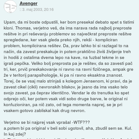
Avenger
::
3. maj 2003, 20:16
Upam, da mi boste odpustili, ker bom presekal debato spet s tistimi
kloni. Thomas, verjetno veš, da ima narava rada najbolj preproste
rešitve in pri reševanju problemov so največkrat preproste rešitve
spregledane, ker vsak gleda preko njih, rekši - kompliciran
problem, komplicirana rešitev. Da, prav lahko bi si razlagal to na
način, da zavest preskakuje in potem praktično živiš življenje treh
in hodiš z ostalima dvema lepo na kave, na fuzbal tekme in se
igraš pepčka. Veliko bolj preprosta pa je rešitev, da so zavesti pač
tri, ker, prvič preskakovanje ni ravno na ravni fizičnega, ampak gre
že v teritorij parapsihologije, ki pa ni ravno eksaktna znanost.
Torej, če se vsaj malo strinjaš s kolegom Jensenom, ki pravi, da je
zavest cikel (cikli) nevronskih bliskov, je jasno da ima vsako telo
svojo zavest, pa čeprav identično. Vendar le do trenutka ko spet
odprejo oči, ker potem vsak vidi sobo druge barve, le original ni
konfuzioniran, pa nič zato, od tega momenta naprej, se je pri
vsakem gotovo zabliskal kak drug nevron.
Verjetno se bi najprej vsak vprašal -WTF???
a.potem bi pa original v beli sobi ugotovil, aha, zbudil sem se. Kul.
In kaj zdej?