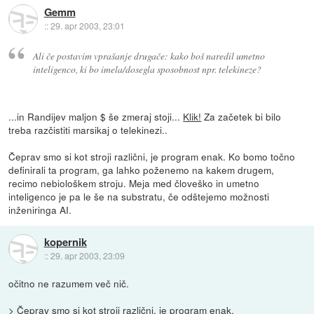
Gemm
::
29. apr 2003, 23:01
Ali če postavim vprašanje drugače: kako boš naredil umetno
inteligenco, ki bo imela/dosegla sposobnost npr. telekineze?
...in Randijev maljon $ še zmeraj stoji...
Klik!
Za začetek bi bilo
treba razčistiti marsikaj o telekinezi..
Čeprav smo si kot stroji različni, je program enak. Ko bomo točno
definirali ta program, ga lahko poženemo na kakem drugem,
recimo nebiološkem stroju. Meja med človeško in umetno
inteligenco je pa le še na substratu, če odštejemo možnosti
inženiringa AI.
kopernik
::
29. apr 2003, 23:09
očitno ne razumem več nič.
> Čeprav smo si kot stroji različni, je program enak.