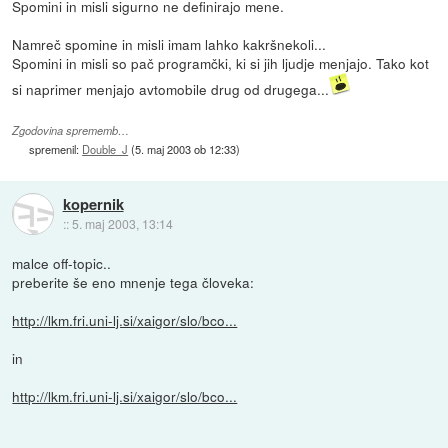
Spomini in misli sigurno ne definirajo mene.
Namreč spomine in misli imam lahko kakršnekoli...
Spomini in misli so pač programčki, ki si jih ljudje menjajo. Tako kot
si naprimer menjajo avtomobile drug od drugega...
Zgodovina sprememb…
spremenil:
Double_J
(
5. maj 2003 ob 12:33
)
kopernik
::
5. maj 2003, 13:14
malce off-topic..
preberite še eno mnenje tega človeka:
http://lkm.fri.uni-lj.si/xaigor/slo/bco...
in
http://lkm.fri.uni-lj.si/xaigor/slo/bco...