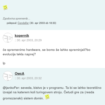
Zgodovina sprememb…
polepsal:
Gandalfar
(
30. apr 2003 ob 18:33
)
kopernik
::
30. apr 2003, 20:29
če spremenimo hardware, se bomo še lahko spreminjali?bo
evolucija tekla naprej?
lp
OwcA
::
30. apr 2003, 20:32
@jankoFer: seveda, bistvo je v programu. Ta bi se lahko teoretično
izvajal na katerem koli turingovem stroju. Četudi gre za (resda
gromozanski) sistem domin.