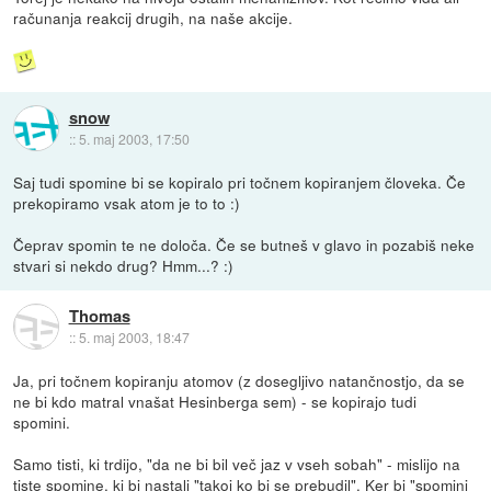
računanja reakcij drugih, na naše akcije.
snow
::
5. maj 2003, 17:50
Saj tudi spomine bi se kopiralo pri točnem kopiranjem človeka. Če
prekopiramo vsak atom je to to :)
Čeprav spomin te ne določa. Če se butneš v glavo in pozabiš neke
stvari si nekdo drug? Hmm...? :)
Thomas
::
5. maj 2003, 18:47
Ja, pri točnem kopiranju atomov (z dosegljivo natančnostjo, da se
ne bi kdo matral vnašat Hesinberga sem) - se kopirajo tudi
spomini.
Samo tisti, ki trdijo, "da ne bi bil več jaz v vseh sobah" - mislijo na
tiste spomine, ki bi nastali "takoj ko bi se prebudil". Ker bi "spomini