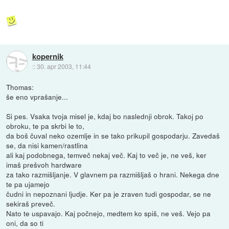
kopernik
::
30. apr 2003, 11:44
Thomas:
še eno vprašanje...
Si pes. Vsaka tvoja misel je, kdaj bo naslednji obrok. Takoj po
obroku, te pa skrbi le to,
da boš čuval neko ozemlje in se tako prikupil gospodarju. Zavedaš
se, da nisi kamen/rastlina
ali kaj podobnega, temveč nekaj več. Kaj to več je, ne veš, ker
imaš prešvoh hardware
za tako razmišljanje. V glavnem pa razmišljaš o hrani. Nekega dne
te pa ujamejo
čudni in nepoznani ljudje. Ker pa je zraven tudi gospodar, se ne
sekiraš preveč.
Nato te uspavajo. Kaj počnejo, medtem ko spiš, ne veš. Vejo pa
oni, da so ti