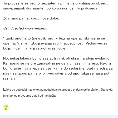
Ta proces je še vedno neznaten v primeri s prvotnim po obsegu
snovi, ampak dominanten po kompleksnosti, ki jo dosega.
Zdaj smo pa na pragu nove dobe.
Self directed improvement.
"Karikirano" je to (nevro)kirurg, ki leži na operacijski mizi in se
operira. V smeri izboljševanja svojih sposobnosti. Vedno več in
boljših idej ima, ki jih sproti uresničuje.
No, nekaj takega bomo zastavili in hkrati ukinili random evolucijo.
Ker nanjo se ne gre zanašati in ne dela v našem interesu. Rekli ji
bomo sicer hvala lepa za vse, kar je do sedaj (nehote) naredila za
nas - zanaprej pa ne bi bili več odvisni od nje. Tukaj se naša pot
razhaja.
Lahko pa pogledaš na to kot na nadaljevanje procesa endurance/evolution. Samo da
inteligenca prevzame vajeti od naključja.