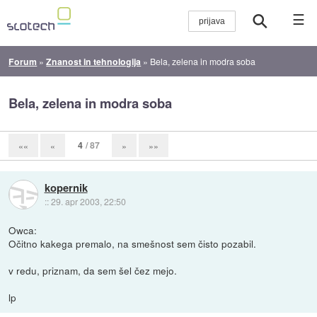
☰
Forum
»
Znanost in tehnologija
»
Bela, zelena in modra soba
Bela, zelena in modra soba
4
/ 87
««
«
»
»»
kopernik
::
29. apr 2003, 22:50
Owca:
Očitno kakega premalo, na smešnost sem čisto pozabil.
v redu, priznam, da sem šel čez mejo.
lp