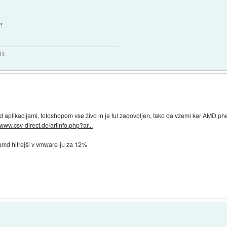
P.
GB
3d aplikacijami, fotoshopom vse živo in je ful zadovoljen, tako da vzemi kar AMD phe
/www.csv-direct.de/artinfo.php?ar...
 amd hitrejši v vmware-ju za 12%