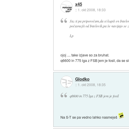
x45
::
1. okt 2008, 18:33
Jaz ti pa priporočam,da si kupiš en Inte
počasnejši od Intelovih,pa še navijajo se z
Lp
ojoj .... take izjave so za bruhat.
q6600 in 775 lga z FSB jem je fosil, da se si
Glodko
::
1. okt 2008, 18:35
q6600 in 775 lga z FSB jem je fosil
Na S-T se pa vedno lahko nasmeješ