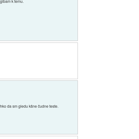
agibam k temu.
lahko da sm gledu kšne čudne teste.