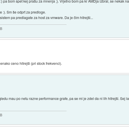
:) pa bom spet kej prašu za mnenja ;). Vrjetno bom pa kr AMDja izbral, se nekak n
 :). Sm še odprt za predloge.
stem pa predlagate za host za vmware. Da je čim hitrejši...
GB
enako ceno hitrejši (pri stock frekvenci).
ledu mau po netu razne performance grafe, pa se mi je zdel da ni lih hitrejši. Sej 
GB