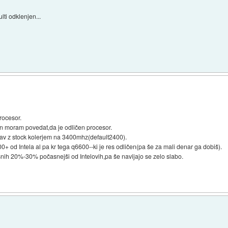
lti odklenjen...
procesor.
n moram povedat,da je odličen procesor.
ežav z stock kolerjem na 3400mhz(default2400).
+ od Intela al pa kr tega q6600--ki je res odličen(pa še za mali denar ga dobiš).
nih 20%-30% počasnejši od Intelovih,pa še navijajo se zelo slabo.