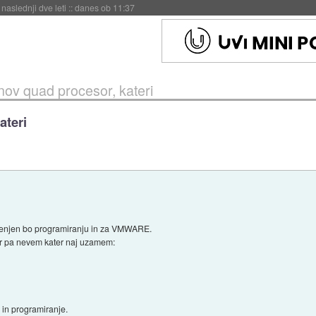
hitela Japonsko
::
danes ob 11:37
ov quad procesor, kateri
ateri
enjen bo programiranju in za VMWARE.
 pa nevem kater naj uzamem:
 in programiranje.