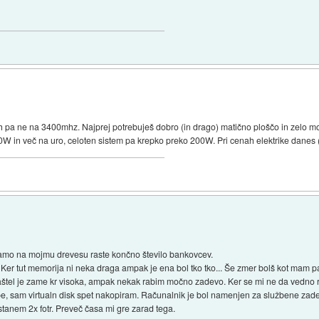
oh pa ne na 3400mhz. Najprej potrebuješ dobro (in drago) matično ploščo in zelo
W in več na uro, celoten sistem pa krepko preko 200W. Pri cenah elektrike danes (in
samo na mojmu drevesu raste končno število bankovcev.
 Ker tut memorija ni neka draga ampak je ena bol tko tko... Še zmer bolš kot mam p
naštel je zame kr visoka, ampak nekak rabim močno zadevo. Ker se mi ne da vedno r
be, sam virtualn disk spet nakopiram. Računalnik je bol namenjen za službene zadeve
tanem 2x fotr. Preveč časa mi gre zarad tega.