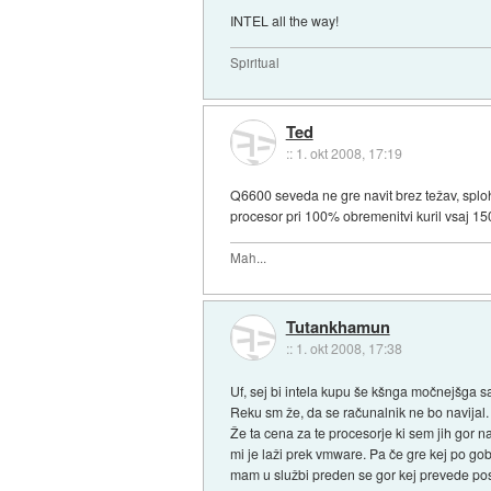
INTEL all the way!
Spiritual
Ted
::
1. okt 2008, 17:19
Q6600 seveda ne gre navit brez težav, spl
procesor pri 100% obremenitvi kuril vsaj 150
Mah...
Tutankhamun
::
1. okt 2008, 17:38
Uf, sej bi intela kupu še kšnga močnejšga 
Reku sm že, da se računalnik ne bo navijal.
Že ta cena za te procesorje ki sem jih gor 
mi je laži prek vmware. Pa če gre kej po go
mam u službi preden se gor kej prevede pos