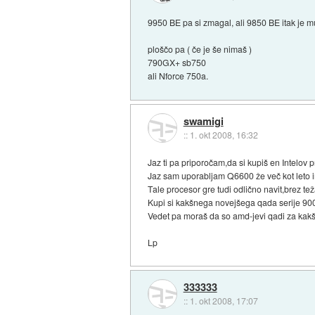
9950 BE pa si zmagal, ali 9850 BE itak je mu
ploščo pa ( če je še nimaš )
790GX+ sb750
ali Nforce 750a.
swamigi
::
1. okt 2008, 16:32
Jaz ti pa priporočam,da si kupiš en Intelov 
Jaz sam uporabljam Q6600 že več kot leto i
Tale procesor gre tudi odlično navit,brez t
Kupi si kakšnega novejšega qada serije 9000
Vedet pa moraš da so amd-jevi qadi za kakš
Lp
333333
::
1. okt 2008, 17:07