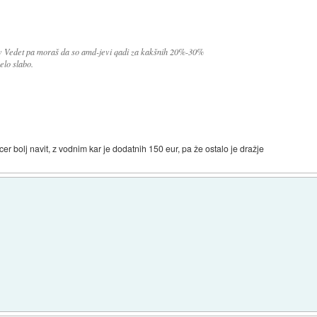
lov Vedet pa moraš da so amd-jevi qadi za kakšnih 20%-30%
elo slabo.
cer bolj navit, z vodnim kar je dodatnih 150 eur, pa že ostalo je dražje