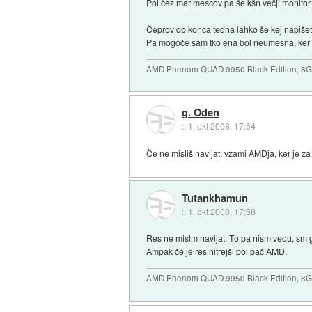
Pol čez mar mescov pa še kšn večji monitor 
Čeprov do konca tedna lahko še kej napišete
Pa mogoče sam tko ena bol neumesna, ker si
AMD Phenom QUAD 9950 Black Edition, 8
g. Oden
::
1. okt 2008, 17:54
Če ne misliš navijat, vzami AMDja, ker je za 
Tutankhamun
::
1. okt 2008, 17:58
Res ne mislm navijat. To pa nism vedu, sm g
Ampak če je res hitrejši pol pač AMD.
AMD Phenom QUAD 9950 Black Edition, 8