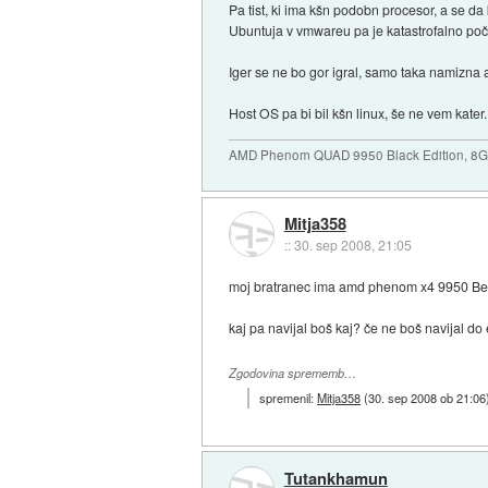
Pa tist, ki ima kšn podobn procesor, a se da
Ubuntuja v vmwareu pa je katastrofalno po
Iger se ne bo gor igral, samo taka namizna a
Host OS pa bi bil kšn linux, še ne vem kater.
AMD Phenom QUAD 9950 Black Edition, 8
Mitja358
::
30. sep 2008, 21:05
moj bratranec ima amd phenom x4 9950 Be i
kaj pa navijal boš kaj? če ne boš navijal 
Zgodovina sprememb…
spremenil:
Mitja358
(
30. sep 2008 ob 21:06
Tutankhamun