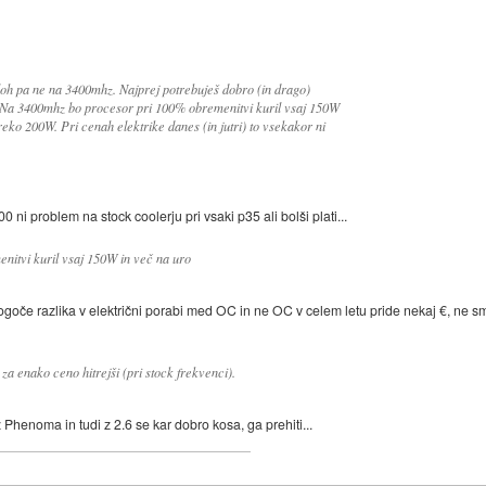
loh pa ne na 3400mhz. Najprej potrebuješ dobro (in drago)
. Na 3400mhz bo procesor pri 100% obremenitvi kuril vsaj 150W
eko 200W. Pri cenah elektrike danes (in jutri) to vsekakor ni
0 ni problem na stock coolerju pri vsaki p35 ali bolši plati...
itvi kuril vsaj 150W in več na uro
Mogoče razlika v električni porabi med OC in ne OC v celem letu pride nekaj €, ne 
za enako ceno hitrejši (pri stock frekvenci).
 Phenoma in tudi z 2.6 se kar dobro kosa, ga prehiti...