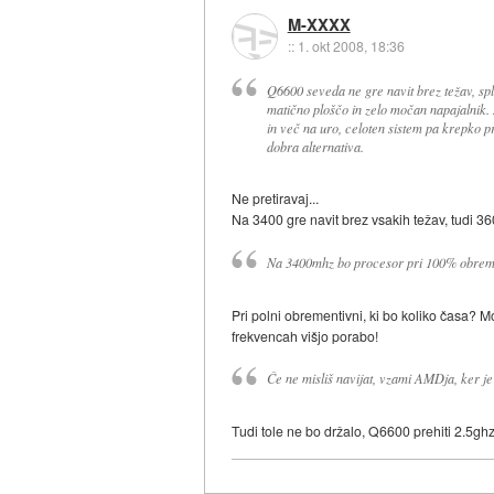
M-XXXX
::
1. okt 2008, 18:36
Q6600 seveda ne gre navit brez težav, sp
matično ploščo in zelo močan napajalnik
in več na uro, celoten sistem pa krepko pr
dobra alternativa.
Ne pretiravaj...
Na 3400 gre navit brez vsakih težav, tudi 360
Na 3400mhz bo procesor pri 100% obremen
Pri polni obrementivni, ki bo koliko časa? 
frekvencah višjo porabo!
Če ne misliš navijat, vzami AMDja, ker je 
Tudi tole ne bo držalo, Q6600 prehiti 2.5ghz