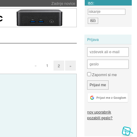
Išči:
Zadnje novice
Prijava
«
1
2
»
Zapomni si me
nov uporabnik
pozabili geslo?