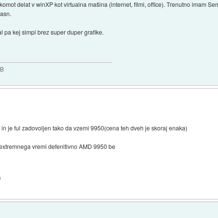
 komot delat v winXP kot virtualna mašina (internet, filmi, office). Trenutno imam 
časn.
l pa kej simpl brez super duper grafike.
GB
n je ful zadovoljen tako da vzemi 9950(cena teh dveh je skoraj enaka)
do extremnega vremi defenitivno AMD 9950 be
)