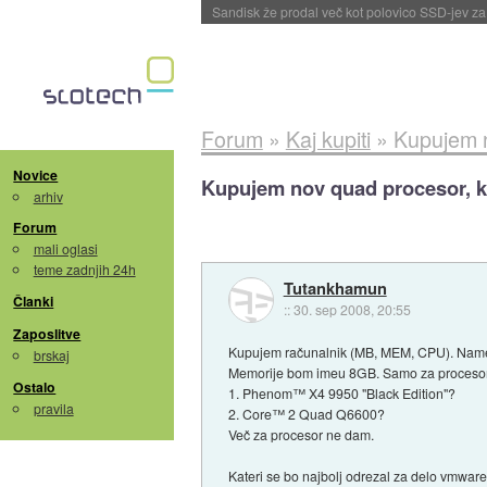
Tajvan in Južna Koreja po izvozu prvikrat pre
Forum
»
Kaj kupiti
»
Kupujem n
Novice
Kupujem nov quad procesor, k
arhiv
Forum
mali oglasi
teme zadnjih 24h
Tutankhamun
Članki
::
30. sep 2008, 20:55
Zaposlitve
Kupujem računalnik (MB, MEM, CPU). Nam
brskaj
Memorije bom imeu 8GB. Samo za procesor
Ostalo
1. Phenom™ X4 9950 "Black Edition"?
pravila
2. Core™ 2 Quad Q6600?
Več za procesor ne dam.
Kateri se bo najbolj odrezal za delo vmware