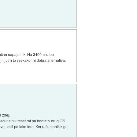
 močan napajalnik. Na 3400mhz bo
 jutri) to vsekakor ni dobra alternativa.
a zdej.
ačunalnik resetirat pa bootat v drug OS
, testi pa take fore. Ker računlanik k ga