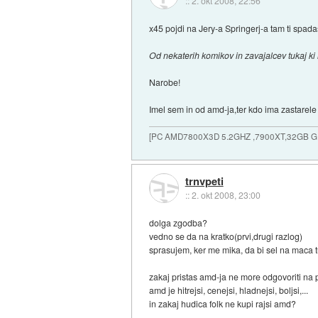
::
2. okt 2008, 22:56
x45 pojdi na Jery-a Springerj-a tam ti spada
Od nekaterih komikov in zavajalcev tukaj ki
Narobe!
Imel sem in od amd-ja,ter kdo ima zastarele
[PC AMD7800X3D 5.2GHZ ,7900XT,32GB 
trnvpeti
::
2. okt 2008, 23:00
dolga zgodba?
vedno se da na kratko(prvi,drugi razlog)
sprasujem, ker me mika, da bi sel na maca t
zakaj pristas amd-ja ne more odgovoriti na 
amd je hitrejsi, cenejsi, hladnejsi, boljsi,...
in zakaj hudica folk ne kupi rajsi amd?