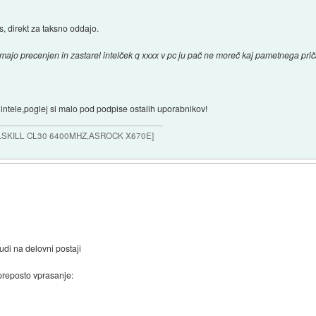
s, direkt za taksno oddajo.
 majo precenjen in zastarel intelček q xxxx v pc ju pač ne moreč kaj pametnega prič
 intele,poglej si malo pod podpise ostalih uporabnikov!
G.SKILL CL30 6400MHZ,ASROCK X670E]
udi na delovni postaji
preposto vprasanje: