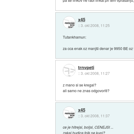
pa se linkov ne rabi linkat pri tem vprasan
x45
::
3. okt 2008, 11:25
Tutankhamun:
za cca enak oz manjši denar je 9950 BE oz 9
trnvpeti
::
3. okt 2008, 11:27
z mano si se kregal?
ali samo ne znas odgovoriti?
x45
::
3. okt 2008, 11:37
ce je hitrejsi, boljsi, CENEJSI ...
zakaj hudica folk ne kupi?