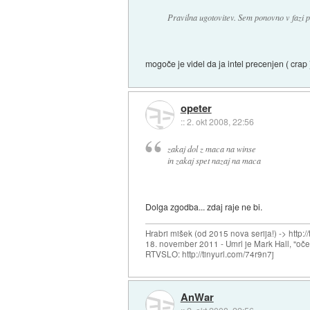
Pravilna ugotovitev. Sem ponovno v fazi
mogoče je videl da ja intel precenjen ( crap 
opeter
::
2. okt 2008, 22:56
zakaj dol z maca na winse
in zakaj spet nazaj na maca
Dolga zgodba... zdaj raje ne bi.
Hrabri mišek (od 2015 nova serija!) -> http:/
18. november 2011 - Umrl je Mark Hall, "oč
RTVSLO: http://tinyurl.com/74r9n7j
AnWar