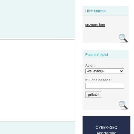
Hitre funkcije
seznam tem
Posebni izpisi
Avtor:
Ključna beseda: