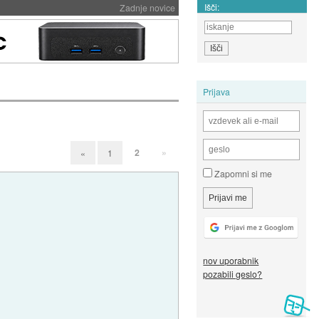
Išči:
Zadnje novice
Prijava
2
»
«
1
Zapomni si me
nov uporabnik
pozabili geslo?