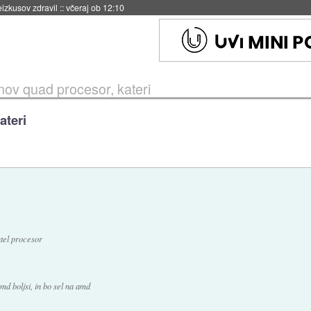
naslednji dve leti
::
včeraj ob 11:37
ov quad procesor, kateri
ateri
ntel procesor
md boljsi, in bo sel na amd