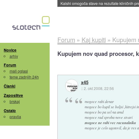
Sandisk že prodal več kot polovico SSD-jev za 
Forum
»
Kaj kupiti
»
Kupujem n
Novice
Kupujem nov quad procesor, k
arhiv
Forum
mali oglasi
teme zadnjih 24h
x45
Članki
::
2. okt 2008, 22:56
Zaposlitve
brskaj
mogoce rabi denar
mogoce bo kupil se boljsi ,hitrejsi i
Ostalo
mogoce bo pa sel na amd
pravila
mogoce rad sproba nove stvari
mogoce ne rabi vec racunalnika
mogoce je celo ugotovil, da je res a