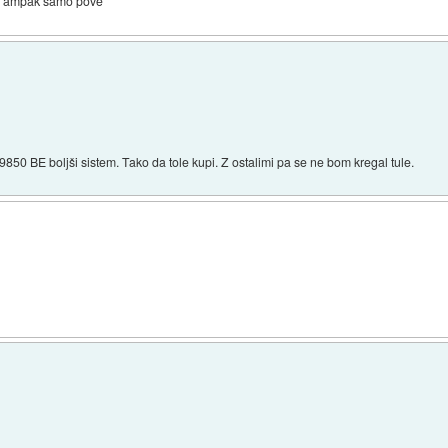
ju, ampak samo pove
850 BE boljši sistem. Tako da tole kupi. Z ostalimi pa se ne bom kregal tule.