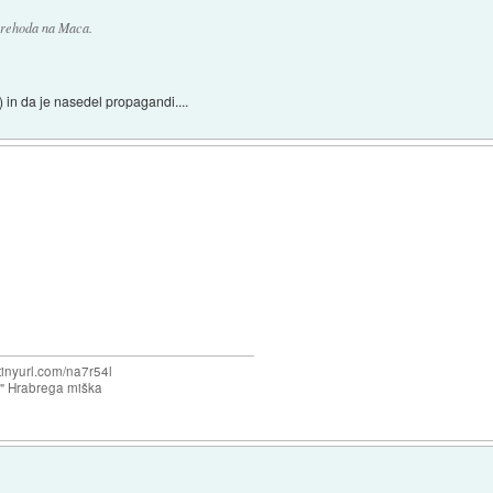
 prehoda na Maca.
) in da je nasedel propagandi....
/tinyurl.com/na7r54l
e" Hrabrega miška