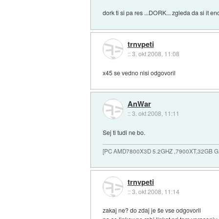
dork ti si pa res ...DORK... zgleda da si it e
trnvpeti
::
3. okt 2008, 11:08
x45 se vedno nisi odgovoril
AnWar
::
3. okt 2008, 11:11
Sej ti tudi ne bo.
[PC AMD7800X3D 5.2GHZ ,7900XT,32GB 
trnvpeti
::
3. okt 2008, 11:14
zakaj ne? do zdaj je še vse odgovoril