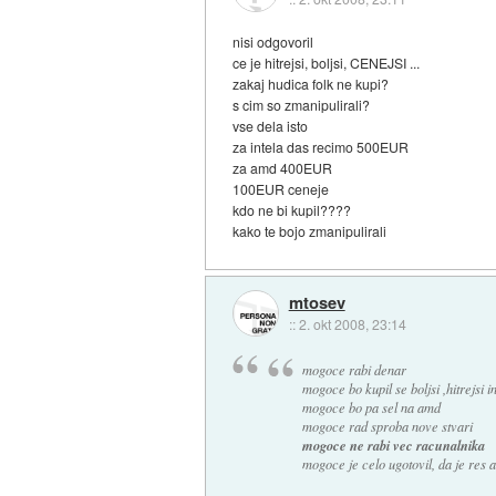
nisi odgovoril
ce je hitrejsi, boljsi, CENEJSI ...
zakaj hudica folk ne kupi?
s cim so zmanipulirali?
vse dela isto
za intela das recimo 500EUR
za amd 400EUR
100EUR ceneje
kdo ne bi kupil????
kako te bojo zmanipulirali
mtosev
::
2. okt 2008, 23:14
mogoce rabi denar
mogoce bo kupil se boljsi ,hitrejsi i
mogoce bo pa sel na amd
mogoce rad sproba nove stvari
mogoce ne rabi vec racunalnika
mogoce je celo ugotovil, da je res a