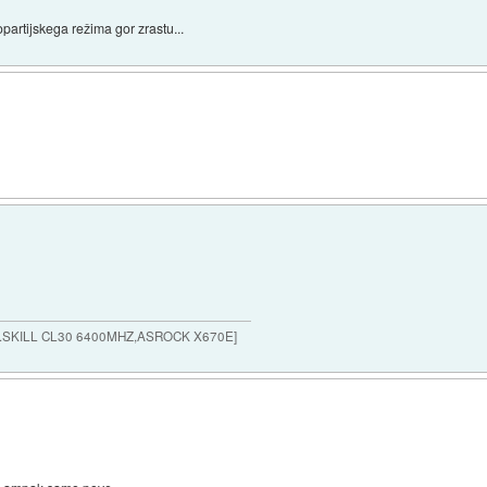
nopartijskega režima gor zrastu...
G.SKILL CL30 6400MHZ,ASROCK X670E]