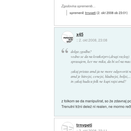
Zgodovina sprememb…
spremenil:
trnvpeti
(
2. okt 2008 ob 23:01
)
x45
::
2. okt 2008, 23:08
dolga zgodba?
vedno se da na kratko(prvi,drugi razlog)
sprasujem, ker me mika, da bi sel na maca
zakaj pristas amd-ja ne more odgovoriti 
amd je hitrejsi, cenejsi, hladnejsi, boljsi,...
in zakaj hudica folk ne kupi rajsi amd?
z folkom se da manipulirat, so že zdavnaj pog
Trenutni tržni delež ni realen, ne mormo re
trnvpeti
::
2. okt 2008, 23:11