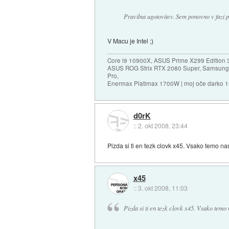
Pravilna ugotovitev. Sem ponovno v fazi
V Macu je Intel ;)
Core i9 10900X, ASUS Prime X299 Edition 
ASUS ROG Strix RTX 2080 Super, Samsung
Pro,
Enermax Platimax 1700W | moj oče darko 
d0rK
::
2. okt 2008, 23:44
Pizda si ti en tezk clovk x45. Vsako temo n
x45
::
3. okt 2008, 11:03
Pizda si ti en tezk clovk x45. Vsako temo