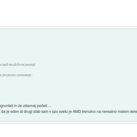
 tudi na delovni postaji
na preposto vprasanje:
runtali in že zdavnaj počeli....
čt da je eden al drugi slab sam v cpu svetu je AMD trenutno na nerealno malem del