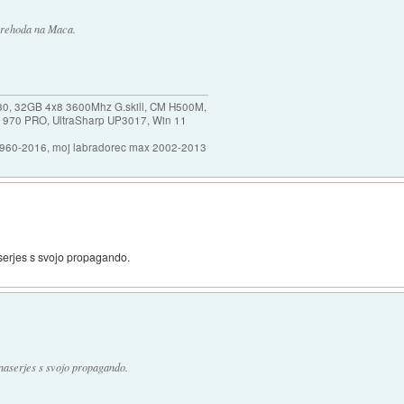
 prehoda na Maca.
30, 32GB 4x8 3600Mhz G.skill, CM H500M,
 970 PRO, UltraSharp UP3017, Win 11
1960-2016, moj labradorec max 2002-2013
aserjes s svojo propagando.
 naserjes s svojo propagando.