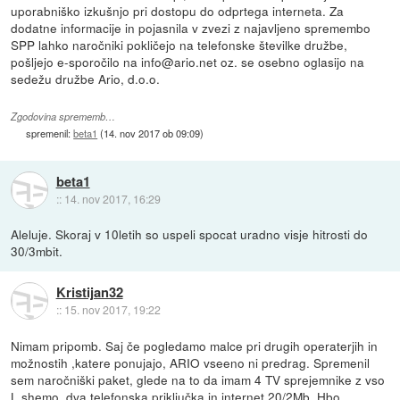
uporabniško izkušnjo pri dostopu do odprtega interneta. Za
dodatne informacije in pojasnila v zvezi z najavljeno spremembo
SPP lahko naročniki pokličejo na telefonske številke družbe,
pošljejo e-sporočilo na info@ario.net oz. se osebno oglasijo na
sedežu družbe Ario, d.o.o.
Zgodovina sprememb…
spremenil:
beta1
(
14. nov 2017 ob 09:09
)
beta1
::
14. nov 2017, 16:29
Aleluje. Skoraj v 10letih so uspeli spocat uradno visje hitrosti do
30/3mbit.
Kristijan32
::
15. nov 2017, 19:22
Nimam pripomb. Saj če pogledamo malce pri drugih operaterjih in
možnostih ,katere ponujajo, ARIO vseeno ni predrag. Spremenil
sem naročniški paket, glede na to da imam 4 TV sprejemnike z vso
L shemo ,dva telefonska priključka in internet 20/2Mb, Hbo