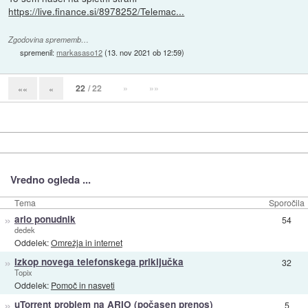
https://live.finance.si/8978252/Telemac...
Zgodovina sprememb…
spremenil:
markasaso12
(
13. nov 2021 ob 12:59
)
22
/ 22
»
»»
««
«
Vredno ogleda ...
Tema
Sporočila
»
ario ponudnik
54
dedek
Oddelek:
Omrežja in internet
»
Izkop novega telefonskega priključka
32
Topix
Oddelek:
Pomoč in nasveti
»
uTorrent problem na ARIO (počasen prenos)
5