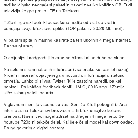
tudi količinsko neomejeni paketi in paketi z veliko količino GB. Tudi
televizija že gre preko LTE na Telekomu.
T-2jevi trgovski potniki pospešeno hodijo od vrat do vrat in
ponujajo svojo brezžično optiko (TOP paketi z 20/20 Mbit net).
Vi pa tam spite in mastno kasirate za teh ubornih 4 mega internet.
Da vas ni sram.
O obljubljeni nadgradnji internetne hitrosti ni ne duha ne sluha!
Na spletni strani nobenih informacij (vse enako kot par let nazaj).
Nikjer ni ničesar objavljenega o novostih, informacijah, statusu
omrežja. Lahko bi si vsaj Twitter (ki je zastojn) naredli, pa kaj
napisali. Pa kakšen feedback dobili. HALO, 2016 smo!!! Zemlja
kliče skisan satelit od aria!
V glavnem meni je vseeno za vas. Sem že 2 leti pobegnil iz Aria
interneta, na Telekomov brezžičen LTE brez omejitve količine
prenosa. Nisem več mogel zdržat na dragem 4 mega netu. Še
Youtube 720p ni tekoče delal. Kaj šele če si mogel kaj downloadad.
Da ne govorim o digital content.