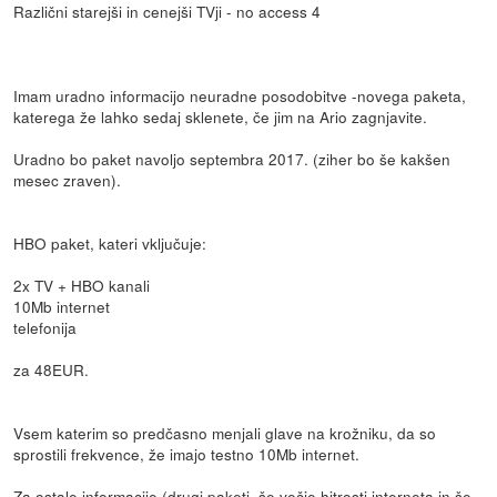
Različni starejši in cenejši TVji - no access 4
Imam uradno informacijo neuradne posodobitve -novega paketa,
katerega že lahko sedaj sklenete, če jim na Ario zagnjavite.
Uradno bo paket navoljo septembra 2017. (ziher bo še kakšen
mesec zraven).
HBO paket, kateri vključuje:
2x TV + HBO kanali
10Mb internet
telefonija
za 48EUR.
Vsem katerim so predčasno menjali glave na krožniku, da so
sprostili frekvence, že imajo testno 10Mb internet.
Za ostale informacije (drugi paketi, še večje hitrosti interneta in še