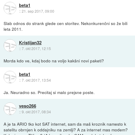
beta1
::
21. sep 2017, 09:00
Slab odnos do strank glede cen storitev. Nekonkurenčni so že bili
leta 2011.
Kristijan32
::
7. okt 2017, 12:15
Morda kdo ve, kdaj bodo na voljo kakšni novi paketi?
beta1
::
7. okt 2017, 13:54
Ja. Neuradno so. Precitaj si malo prejsne poste.
veso266
::
9. okt 2017, 08:34
A je ta ARIO tko kot SAT internet, sam da maš kroznik namesto k
satelitu obrnjen k oddajniku na zemlji? A za internet mas modem?