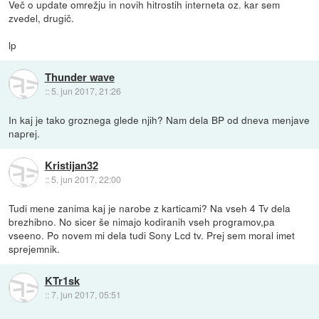
Več o update omrežju in novih hitrostih interneta oz. kar sem
zvedel, drugič.
lp
Thunder wave
::
5. jun 2017, 21:26
In kaj je tako groznega glede njih? Nam dela BP od dneva menjave
naprej.
Kristijan32
::
5. jun 2017, 22:00
Tudi mene zanima kaj je narobe z karticami? Na vseh 4 Tv dela
brezhibno. No sicer še nimajo kodiranih vseh programov,pa
vseeno. Po novem mi dela tudi Sony Lcd tv. Prej sem moral imet
sprejemnik.
KTr1sk
::
7. jun 2017, 05:51