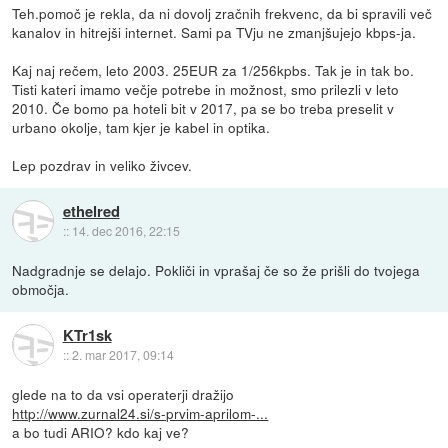
Teh.pomoč je rekla, da ni dovolj zračnih frekvenc, da bi spravili več
kanalov in hitrejši internet. Sami pa TVju ne zmanjšujejo kbps-ja.
Kaj naj rečem, leto 2003. 25EUR za 1/256kpbs. Tak je in tak bo.
Tisti kateri imamo večje potrebe in možnost, smo prilezli v leto
2010. Če bomo pa hoteli bit v 2017, pa se bo treba preselit v
urbano okolje, tam kjer je kabel in optika.
Lep pozdrav in veliko živcev.
ethelred
::
14. dec 2016, 22:15
Nadgradnje se delajo. Pokliči in vprašaj če so že prišli do tvojega
območja.
KTr1sk
::
2. mar 2017, 09:14
glede na to da vsi operaterji dražijo
http://www.zurnal24.si/s-prvim-aprilom-...
a bo tudi ARIO? kdo kaj ve?