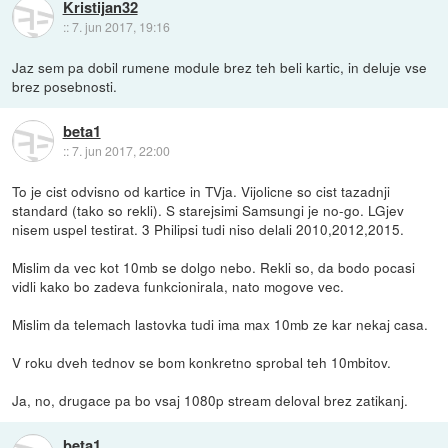
Kristijan32
::
7. jun 2017, 19:16
Jaz sem pa dobil rumene module brez teh beli kartic, in deluje vse
brez posebnosti.
beta1
::
7. jun 2017, 22:00
To je cist odvisno od kartice in TVja. Vijolicne so cist tazadnji
standard (tako so rekli). S starejsimi Samsungi je no-go. LGjev
nisem uspel testirat. 3 Philipsi tudi niso delali 2010,2012,2015.
Mislim da vec kot 10mb se dolgo nebo. Rekli so, da bodo pocasi
vidli kako bo zadeva funkcionirala, nato mogove vec.
Mislim da telemach lastovka tudi ima max 10mb ze kar nekaj casa.
V roku dveh tednov se bom konkretno sprobal teh 10mbitov.
Ja, no, drugace pa bo vsaj 1080p stream deloval brez zatikanj.
beta1