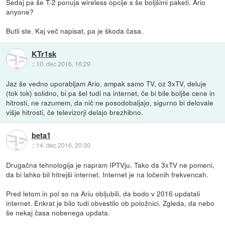
Sedaj pa še T-2 ponuja wireless opcije s še boljšimi paketi. Ario
anyone?
Butli ste. Kaj več napisat, pa je škoda časa.
KTr1sk
::
10. dec 2016, 16:29
Jaz še vedno uporabljam Ario, ampak samo TV, oz 3xTV, deluje
(tok tok) solidno, bi pa šel tudi na internet, če bi bile boljše cene in
hitrosti, ne razumem, da nič ne posodobaljajo, sigurno bi delovale
višje hitrosti, če televizorji delajo brezhibno.
beta1
::
14. dec 2016, 20:30
Drugačna tehnologija je napram IPTVju. Tako da 3xTV ne pomeni,
da bi lahko bil hitrejši internet. Internet je na ločenih frekvencah.
Pred letom in pol so na Ariu obljubili, da bodo v 2016 updatali
internet. Enkrat je bilo tudi obvestilo ob položnici. Zgleda, da nebo
še nekaj časa nobenega updata.