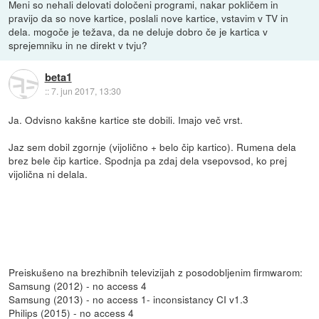
Meni so nehali delovati določeni programi, nakar pokličem in
pravijo da so nove kartice, poslali nove kartice, vstavim v TV in
dela. mogoče je težava, da ne deluje dobro če je kartica v
sprejemniku in ne direkt v tvju?
beta1
::
7. jun 2017, 13:30
Ja. Odvisno kakšne kartice ste dobili. Imajo več vrst.
Jaz sem dobil zgornje (vijolično + belo čip kartico). Rumena dela
brez bele čip kartice. Spodnja pa zdaj dela vsepovsod, ko prej
vijolična ni delala.
Preiskušeno na brezhibnih televizijah z posodobljenim firmwarom:
Samsung (2012) - no access 4
Samsung (2013) - no access 1- inconsistancy CI v1.3
Philips (2015) - no access 4