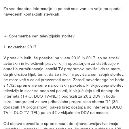
Za vse dodatne informacije in pomoč smo vam na voljo na spodaj
navedenih kontaktnih številkah.
••• Spremembe cen televizijskih storitev
1. november 2017
V preteklih letih, še posebej pa v letu 2016 in 2017, so se stroški
avtorskih in kolektivnih pravic, ki jih operaterjem za distribucijo v
omrežja zaračunavajo lastniki TV programov, povišali do te mere,
da jih družba kljub temu, da še nikoli ni povišala cen svojih storitev,
ne more več v celoti prevzemati nase. Zaradi navedenega se bodo
s 1.12. spremenile cene naročniških paketov, ki vključujejo storitev
televizije in sicer se bodo vsi paketi, ki vključujejo tudi dostop do
interneta (TRIO, DUO TV+NET) podražili za 2€ z DDV in bodo
hkrati nadgrajeni z novo prihajajočo programsko shemo "L" (35+
dodatnih TV programov), paketi brez dostopa do interneta (SOLO
TV in DUO TV+TEL) pa za 4€ z vključenim DDV na mesec.
Od objave obvestila o spremembah do njihove uveljavitve imajo
uporabniki-potrošniki, druge osebe pa, če ravnajo v skladu s 129.