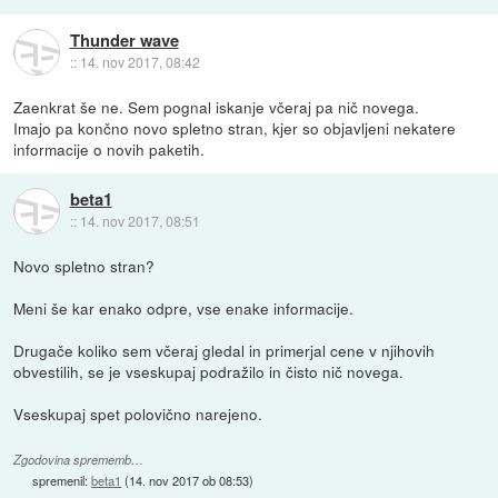
Thunder wave
::
14. nov 2017, 08:42
Zaenkrat še ne. Sem pognal iskanje včeraj pa nič novega.
Imajo pa končno novo spletno stran, kjer so objavljeni nekatere
informacije o novih paketih.
beta1
::
14. nov 2017, 08:51
Novo spletno stran?
Meni še kar enako odpre, vse enake informacije.
Drugače koliko sem včeraj gledal in primerjal cene v njihovih
obvestilih, se je vseskupaj podražilo in čisto nič novega.
Vseskupaj spet polovično narejeno.
Zgodovina sprememb…
spremenil:
beta1
(
14. nov 2017 ob 08:53
)