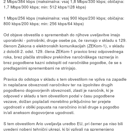
2 Mbps/384 kbps (maksimalna: vsaj 1,8 Mbps/330 kbps; običajna:
1,7 Mbps/300 kbps; min: 512 kbps/128 kbps)
1 Mbps/256 kbps (maksimalna: vsaj 900 kbps/230 kbps; običajna:
800 kbps/200 kbps; min: 256 kbps/64 kbps)
Od objave obvestila o spremembah do njihove uveljavitve imajo
uporabniki - potrošniki, druge osebe pa, če ravnajo v skladu s 129.
členom Zakona o elektronskih komunikacijah (ZEKom-1), v skladu
z določili 2. odst. 129. člena ZEKom-1 pravico brez odpovednega
roka, brez plačila stroškov prekinitve naročniškega razmerja in
brez pogodbene kazni odstopiti od naročniške pogodbe, če se s
predlaganimi spremembami ne strinjajo.
Pravica do odstopa v skladu s tem obvestilom ne vpliva na zapadle
in neplačane obveznosti naročnikov ter na izpolnitev drugih
pogodbeno dogovorjenih obveznosti, zlasti je naročnik, ki je
odpoved v skladu s tem obvestilom podal v času pogodbene
vezave, dolžan poplačati morebitno priključnino ter prejete
ugodnosti v obliki popusta na naročnino in/ali druge s pogodbo
in/ali aneksom dogovorjene ugodnosti.
S tem obvestilom Ario uveljavlja uredbo EU, pri čemer pa niso bili
uvedeni nobeni tehnični ukrepi, ki bi vplivali na spremenjeno