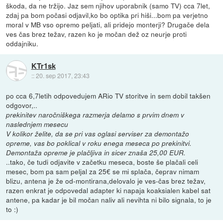
škoda, da ne tržijo. Jaz sem njihov uporabnik (samo TV) cca 7let,
zdaj pa bom počasi odjavil,ko bo optika pri hiši...bom pa verjetno
moral v MB vso opremo peljati, ali pridejo monterji? Drugače dela
ves čas brez težav, razen ko je močan dež oz neurje proti
oddajniku.
KTr1sk
::
20. sep 2017, 23:43
po cca 6,7letih odpovedujem ARio TV storitve in sem dobil takšen
odgovor,..
prekinitev naročniškega razmerja delamo s prvim dnem v
naslednjem mesecu
V kolikor želite, da se pri vas oglasi serviser za demontažo
opreme, vas bo poklical v roku enega meseca po prekinitvi.
Demontaža opreme je plačljiva in sicer znaša 25,00 EUR.
..tako, če tudi odjavite v začetku meseca, boste še plačali celi
mesec, bom pa sam peljal za 25€ se mi splača, čeprav nimam
blizu, antena je že od-montirana,delovalo je ves-čas brez težav,
razen enkrat je odpovedal adapter ki napaja koaksialen kabel sat
antene, pa kadar je bil močan naliv ali nevihta ni bilo signala, to je
to :)