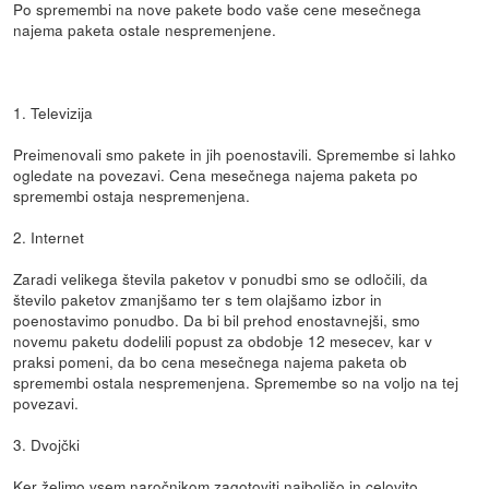
Po spremembi na nove pakete bodo vaše cene mesečnega
najema paketa ostale nespremenjene.
1. Televizija
Preimenovali smo pakete in jih poenostavili. Spremembe si lahko
ogledate na povezavi. Cena mesečnega najema paketa po
spremembi ostaja nespremenjena.
2. Internet
Zaradi velikega števila paketov v ponudbi smo se odločili, da
število paketov zmanjšamo ter s tem olajšamo izbor in
poenostavimo ponudbo. Da bi bil prehod enostavnejši, smo
novemu paketu dodelili popust za obdobje 12 mesecev, kar v
praksi pomeni, da bo cena mesečnega najema paketa ob
spremembi ostala nespremenjena. Spremembe so na voljo na tej
povezavi.
3. Dvojčki
Ker želimo vsem naročnikom zagotoviti najboljšo in celovito