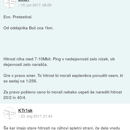
::
15. jun 2017, 08:29
Evo. Pretestiral.
Od oddajnika Boč cca 1km.
Hitrost niha med 7-10Mbit. Ping v nedejavnosti zelo nizek, ob
dejavnosti zelo narašča.
Gre v pravo smer. To hitrost bi morali septembra ponuditi vsem, ki
so sedaj na 1/256.
Za pravo pošteno ceno bi morali nekako uspeti še narediti hitrost
20/2 in 40/4.
KTr1sk
::
23. avg 2017, 21:43
Še kar imajo stare hitrosti na njihovi spletni strani, če dela vredu