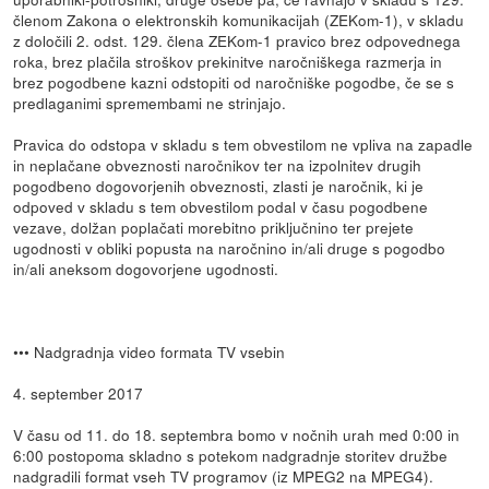
členom Zakona o elektronskih komunikacijah (ZEKom-1), v skladu
z določili 2. odst. 129. člena ZEKom-1 pravico brez odpovednega
roka, brez plačila stroškov prekinitve naročniškega razmerja in
brez pogodbene kazni odstopiti od naročniške pogodbe, če se s
predlaganimi spremembami ne strinjajo.
Pravica do odstopa v skladu s tem obvestilom ne vpliva na zapadle
in neplačane obveznosti naročnikov ter na izpolnitev drugih
pogodbeno dogovorjenih obveznosti, zlasti je naročnik, ki je
odpoved v skladu s tem obvestilom podal v času pogodbene
vezave, dolžan poplačati morebitno priključnino ter prejete
ugodnosti v obliki popusta na naročnino in/ali druge s pogodbo
in/ali aneksom dogovorjene ugodnosti.
••• Nadgradnja video formata TV vsebin
4. september 2017
V času od 11. do 18. septembra bomo v nočnih urah med 0:00 in
6:00 postopoma skladno s potekom nadgradnje storitev družbe
nadgradili format vseh TV programov (iz MPEG2 na MPEG4).