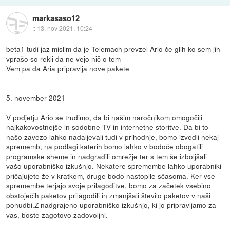
markasaso12
::
13. nov 2021, 10:24
beta1 tudi jaz mislim da je Telemach prevzel Ario če glih ko sem jih
vprašo so rekli da ne vejo nič o tem
Vem pa da Aria pripravlja nove pakete
5. november 2021
V podjetju Ario se trudimo, da bi našim naročnikom omogočili
najkakovostnejše in sodobne TV in internetne storitve. Da bi to
našo zavezo lahko nadaljevali tudi v prihodnje, bomo izvedli nekaj
sprememb, na podlagi katerih bomo lahko v bodoče obogatili
programske sheme in nadgradili omrežje ter s tem še izboljšali
vašo uporabniško izkušnjo. Nekatere spremembe lahko uporabniki
pričajujete že v kratkem, druge bodo nastopile sčasoma. Ker vse
spremembe terjajo svoje prilagoditve, bomo za začetek vsebino
obstoječih paketov prilagodili in zmanjšali število paketov v naši
ponudbi.Z nadgrajeno uporabniško izkušnjo, ki jo pripravljamo za
vas, boste zagotovo zadovoljni.