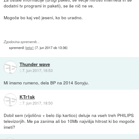
dodatni tv programi in paketi), se še nič ne ve.
Mogoče bo kaj več jeseni, ko bo uradno.
Zgodovina sprememb…
spremenil:
beta1
(
7. jun 2017 ob 13:36
)
Thunder wave
::
7. jun 2017, 16:53
Mi imamo rumeno, dela BP na 2014 Sonyju.
KTr1sk
::
7. jun 2017, 18:50
Dobil sem (vijolično + belo čip kartico) deluje na vseh treh PHILIPS
televizorjih. Me pa zanima ali bo 10Mb najvišja hitrost ki bo mogoče
imeti?