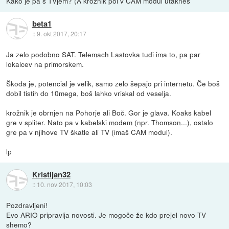
Kako je pa s TVjem? (A kroznik pol v CAM modul utakneš
beta1
::
9. okt 2017, 20:17
Ja zelo podobno SAT. Telemach Lastovka tudi ima to, pa par
lokalcev na primorskem.
Škoda je, potencial je velik, samo zelo šepajo pri internetu. Če boš
dobil tistih do 10mega, boš lahko vriskal od veselja.
krožnik je obrnjen na Pohorje ali Boč. Gor je glava. Koaks kabel
gre v spliter. Nato pa v kabelski modem (npr. Thomson...), ostalo
gre pa v njihove TV škatle ali TV (imaš CAM modul).
lp
Kristijan32
::
10. nov 2017, 10:03
Pozdravljeni!
Evo ARIO pripravlja novosti. Je mogoče že kdo prejel novo TV
shemo?