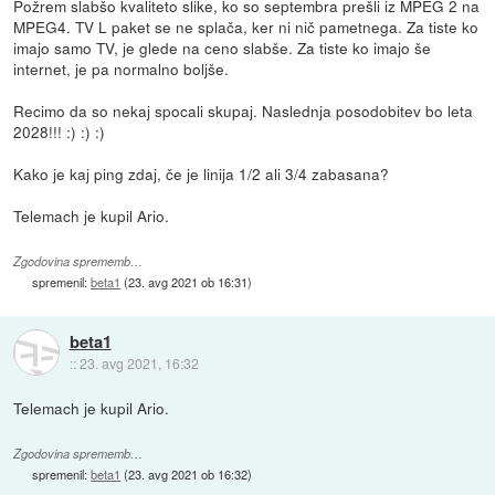
Požrem slabšo kvaliteto slike, ko so septembra prešli iz MPEG 2 na
MPEG4. TV L paket se ne splača, ker ni nič pametnega. Za tiste ko
imajo samo TV, je glede na ceno slabše. Za tiste ko imajo še
internet, je pa normalno boljše.
Recimo da so nekaj spocali skupaj. Naslednja posodobitev bo leta
2028!!! :) :) :)
Kako je kaj ping zdaj, če je linija 1/2 ali 3/4 zabasana?
Telemach je kupil Ario.
Zgodovina sprememb…
spremenil:
beta1
(
23. avg 2021 ob 16:31
)
beta1
::
23. avg 2021, 16:32
Telemach je kupil Ario.
Zgodovina sprememb…
spremenil:
beta1
(
23. avg 2021 ob 16:32
)