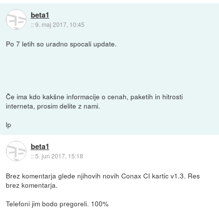
beta1
::
9. maj 2017, 10:45
Po 7 letih so uradno spocali update.
Če ima kdo kakšne informacije o cenah, paketih in hitrosti
interneta, prosim delite z nami.
lp
beta1
::
5. jun 2017, 15:18
Brez komentarja glede njihovih novih Conax CI kartic v1.3. Res
brez komentarja.
Telefoni jim bodo pregoreli. 100%