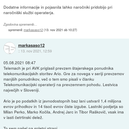
Dodatne informacije in pojasnila lahko naročniki pridobijo pri
naročniški službi operaterja.
Zgodovina sprememb…
spremenil:
markasaso12
(
13. nov 2021 ob 10:27
)
markasaso12
::
13. nov 2021, 12:59
05.08.2021 08:47
Telemach je pri AVK priglasil prevzem štajerskega ponudnika
telekomunikacijskih storitev Ario. Gre za novega v seriji prevzemov
manjših ponudnikov, več o tem smo pisali v članku
Telekomunikacijski operaterji na prevzemnem pohodu. Lestvica
največjih v Sloveniji.
Ario je po podatkih iz javnodostopnih baz lani ustvaril 1,4 milijona
evrov prihodkov in 14 tisoč evrov čiste izgube. Lastniki podjetja so
Milan Perko, Marko Kočila, Andrej Jarc in Tibor Raškovič, vsak ima
v lasti četrtinski delež.
To sem našel na spletni strani