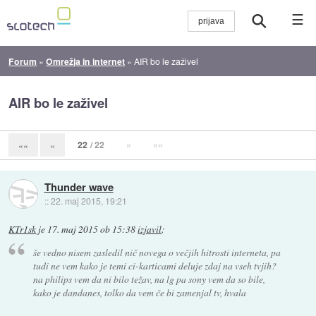
☰
Forum
»
Omrežja in internet
»
AIR bo le zaživel
AIR bo le zaživel
22
/ 22
»
»»
««
«
Thunder wave
::
22. maj 2015, 19:21
KTr1sk
je
17. maj 2015 ob 15:38
izjavil
:
še vedno nisem zasledil nič novega o večjih hitrosti interneta, pa
tudi ne vem kako je temi ci-karticami deluje zdaj na vseh tvjih?
na philips vem da ni bilo težav, na lg pa sony vem da so bile,
kako je dandanes, tolko da vem če bi zamenjal tv, hvala