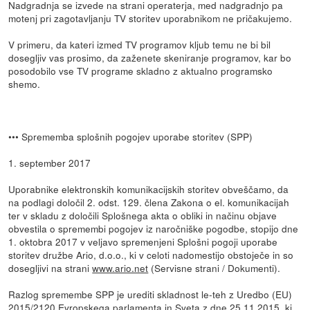
Nadgradnja se izvede na strani operaterja, med nadgradnjo pa
motenj pri zagotavljanju TV storitev uporabnikom ne pričakujemo.
V primeru, da kateri izmed TV programov kljub temu ne bi bil
dosegljiv vas prosimo, da zaženete skeniranje programov, kar bo
posodobilo vse TV programe skladno z aktualno programsko
shemo.
••• Sprememba splošnih pogojev uporabe storitev (SPP)
1. september 2017
Uporabnike elektronskih komunikacijskih storitev obveščamo, da
na podlagi določil 2. odst. 129. člena Zakona o el. komunikacijah
ter v skladu z določili Splošnega akta o obliki in načinu objave
obvestila o spremembi pogojev iz naročniške pogodbe, stopijo dne
1. oktobra 2017 v veljavo spremenjeni Splošni pogoji uporabe
storitev družbe Ario, d.o.o., ki v celoti nadomestijo obstoječe in so
dosegljivi na strani
www.ario.net
(Servisne strani / Dokumenti).
Razlog spremembe SPP je urediti skladnost le-teh z Uredbo (EU)
2015/2120 Evropskega parlamenta in Sveta z dne 25.11.2015, ki