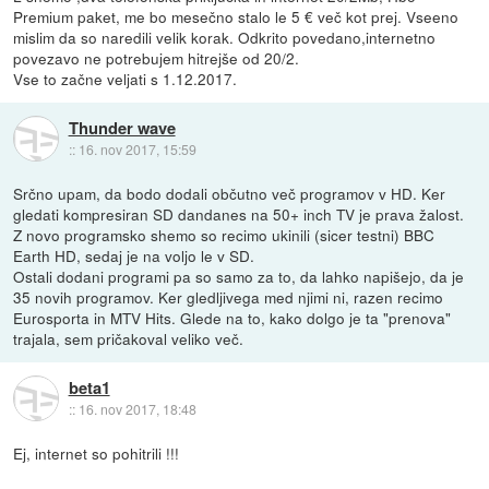
Premium paket, me bo mesečno stalo le 5 € več kot prej. Vseeno
mislim da so naredili velik korak. Odkrito povedano,internetno
povezavo ne potrebujem hitrejše od 20/2.
Vse to začne veljati s 1.12.2017.
Thunder wave
::
16. nov 2017, 15:59
Srčno upam, da bodo dodali občutno več programov v HD. Ker
gledati kompresiran SD dandanes na 50+ inch TV je prava žalost.
Z novo programsko shemo so recimo ukinili (sicer testni) BBC
Earth HD, sedaj je na voljo le v SD.
Ostali dodani programi pa so samo za to, da lahko napišejo, da je
35 novih programov. Ker gledljivega med njimi ni, razen recimo
Eurosporta in MTV Hits. Glede na to, kako dolgo je ta "prenova"
trajala, sem pričakoval veliko več.
beta1
::
16. nov 2017, 18:48
Ej, internet so pohitrili !!!