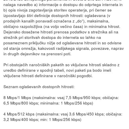
nalaga navedbo a) informacije o dostopu do odprtega interneta in
b) opis nivoja zagotavljanja storitev operaterja, pri čemer se
izpostavljajo štiri definicije dostopnih hitrosti: oglaševana (v
prodajnih kanalih ponavadi označena z „do“), maksimalna,
običajno razpoložljiva (na voljo večino časa) in minimalna hitrost.
Dejansko dosežene hitrosti prenosa podatkov s strežnika ali na
strežnik pri storitvah dostopa do interneta so lahko na
posameznem priključku nižje od oglaševane hitrosti in so odvisne
od stanja omrežja, kakovosti radijskega signala, povezave, naprav
in drugih dejavnikov na prenosni poti.
Pri obstoječih naročniških paketih so vključene hitrosti skladno z
uredbo definirane v spodnji tabeli, novi paketi pa bodo imeli
vključene hitrosti definirane v naročniški pogodbi.
Seznam oglaševanih dostopnih hitrosti:
8 Mbps/1 Mbps (maksimalna: vsaj 7,5 Mbps/950 kbps; običajna:
6,5 Mbps/800 kbps; minimalna: 1 Mbps/256 kbps)
4 Mbps/512 kbps (maksimalna: vsaj 3,6 Mbps/450 kbps; običajna:
3,2 Mbps/400 kbps; min: 1 Mbps/256 kbps)