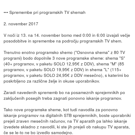
••• Spremembe pri programskih TV shemah
2. november 2017
V noči iz 13. na 14. november bomo med 0:00 in 6:00 izvajali večje
posodobitve in spremembe na področju programskih TV shem.
Trenutno enotno programsko shemo ("Osnovna shema" z 80 TV
programi) bodo dopolnile 3 nove programske sheme: shema "S"
(40+ programov, v paketu SOLO 12,95€ z DDV), shema "M" (85
programov, v paketu SOLO 19,95€ z DDV) in shema "L" (115+
programov, v paketu SOLO 24,95€ z DDV mesečno), s katerimi bo
poskrbljeno za različne želje in okuse uporabnikov.
Zaradi navedenih sprememb bo na posameznih sprejemnikih po
zaključenih posegih treba zagnati ponovno iskanje programov.
Tako nove programske sheme, kot tudi navodila za ponovno
iskanje programov na digitalnih STB sprejemnikih, boste uporabniki
prejeli zraven mesečnih računov, na TV aparatih pa lahko iskanje
izvedete skladno z navodili, ki ste jih prejeli ob nakupu TV aparata,
če se le-to ne bo izvedlo samodejno.