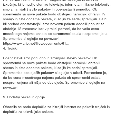
izkušnjo, ki jo nudijo storitve televizije, interneta in fiksne telefonije,
smo zmanjšali število paketov in poenostavili ponudbo. Ob
spremembi na nove pakete bodo obstoječi naročniki ohranili TV
shemo in tiste dodatne pakete, ki so jih že sedaj spremljali. Da bi
bil prehod enostavnejši, smo novemu paketu dodelili popust za
obdobje 12 mesecev, kar v praksi pomeni, da bo vaša cena
mesečnega najema paketa ob spremembi ostala nespremenjena.
Spremembe si oglejte na povezavi.
https://www.ario.net/files/documents/61...
4. Trojčki
Poenostavili smo ponudbo in zmanjšali število paketov. Ob
spremembi na nove pakete bodo obstoječi naročniki ohranili
shemo in tiste dodatne pakete, ki so jih že sedaj spremljali.
Spremembe obstoječih paketov si oglejte v tabeli. Pomembno je,
da bo cena mesečnega najema paketa ob spremembi ostala
nespremenjena ali nižja od obstoječe. Spremembe si oglejte na
povezavi.
5. Dodatni paketi in opcije
Ohranila se bodo doplačila za hitrejši internet na paketih trojček in
doplačila za televizijske pakete.