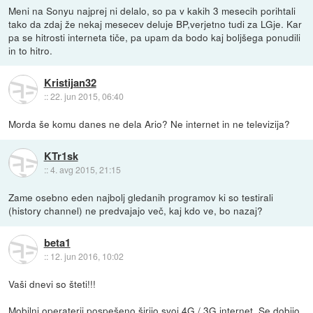
Meni na Sonyu najprej ni delalo, so pa v kakih 3 mesecih porihtali
tako da zdaj že nekaj mesecev deluje BP,verjetno tudi za LGje. Kar
pa se hitrosti interneta tiče, pa upam da bodo kaj boljšega ponudili
in to hitro.
Kristijan32
::
22. jun 2015, 06:40
Morda še komu danes ne dela Ario? Ne internet in ne televizija?
KTr1sk
::
4. avg 2015, 21:15
Zame osebno eden najbolj gledanih programov ki so testirali
(history channel) ne predvajajo več, kaj kdo ve, bo nazaj?
beta1
::
12. jun 2016, 10:02
Vaši dnevi so šteti!!!
Mobilni operaterji pospešeno širijo svoj 4G / 3G internet. Se dobijo