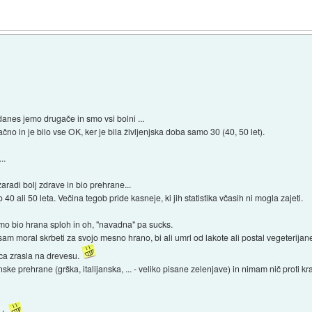
, danes jemo drugače in smo vsi bolni ...
čno in je bilo vse OK, ker je bila življenjska doba samo 30 (40, 50 let).
..
zaradi bolj zdrave in bio prehrane...
40 ali 50 leta. Večina tegob pride kasneje, ki jih statistika včasih ni mogla zajeti.
mo bio hrana sploh in oh, "navadna" pa sucks.
m moral skrbeti za svojo mesno hrano, bi ali umrl od lakote ali postal vegeterijane
brca zrasla na drevesu.
anske prehrane (grška, italijanska, ... - veliko pisane zelenjave) in nimam nič prot