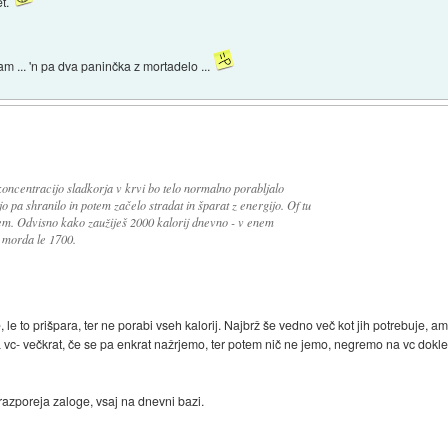
et.
m ... 'n pa dva paninčka z mortadelo ...
koncentracijo sladkorja v krvi bo telo normalno porabljalo
o pa shranilo in potem začelo stradat in šparat z energijo. Of tu
lem. Odvisno kako zaužiješ 2000 kalorij dnevno - v enem
 morda le 1700.
, le to prišpara, ter ne porabi vseh kalorij. Najbrž še vedno več kot jih potrebuje, 
 vc- večkrat, če se pa enkrat nažrjemo, ter potem nič ne jemo, negremo na vc dokle
azporeja zaloge, vsaj na dnevni bazi.