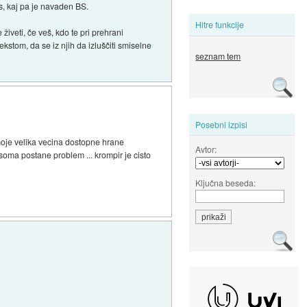
s, kaj pa je navaden BS.
Hitre funkcije
iveti, če veš, kdo te pri prehrani
ekstom, da se iz njih da izluščiti smiselne
seznam tem
Posebni izpisi
moje velika vecina dostopne hrane
Avtor:
soma postane problem ... krompir je cisto
Ključna beseda: