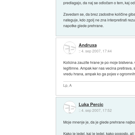
predlagajo, da naj se odločam o tem, kaj o
Zavedam se, da brez zadostne količine gibanj
nateguje, kdo zgolj ne zna interpretirati rez
napotke glede prehrane.
Andruxa
::
4. sep 2007, 17:44
Kolicina zauzite hrane je po moje bistvena.
legitimne. Ampak ker nas vecina pretirava, 
vredu hrana, ampak ko ga pojes v ogromnih 
Lp, A
Luka Percic
::
4. sep 2007, 17:52
Moje mnenje je, da je glede prehrane najbolje
Kako je jedel, kaj je jedel, kako pogosto, ali 