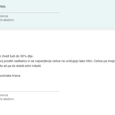
taja.
science
ers wisdom.
o živeti tudi do 30% dlje.
nj prostih radikalov in se najverjtenje celice ne uničujejo tako hitro. Celice pa imaj
o ali pa če dobiš srčni infarkt.
akovinska hrana
science
ers wisdom.