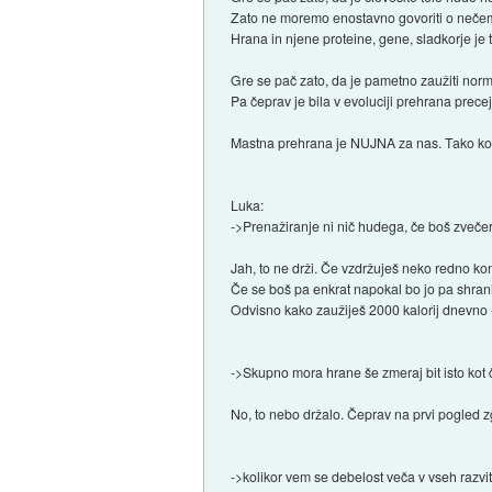
Zato ne moremo enostavno govoriti o nečem, 
Hrana in njene proteine, gene, sladkorje je
Gre se pač zato, da je pametno zaužiti norm
Pa čeprav je bila v evoluciji prehrana precej
Mastna prehrana je NUJNA za nas. Tako kot s
Luka:
->Prenažiranje ni nič hudega, če boš zveče
Jah, to ne drži. Če vzdržuješ neko redno kon
Če se boš pa enkrat napokal bo jo pa shranil
Odvisno kako zaužiješ 2000 kalorij dnevno 
->Skupno mora hrane še zmeraj bit isto kot č
No, to nebo držalo. Čeprav na prvi pogled 
->kolikor vem se debelost veča v vseh razvi