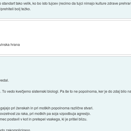
o standart tako velik, ko bo isto tujcev (recimo da tujci nimajo kulture zdrave prehr
/prehiteli bolj težko.
ovinska hrana
vedal.
. To vedo kvečjemo sistemski biologi. Pa še to ne popolnoma, ker je do zdaj bilo n
ogajajo pri ženskah in pri moških popolnoma različne stvari.
ovzetnost za raka, pri moških pa soja vzpodbuja agresijo.
mec postavil v kot in pretepel vsakega, ki je prišel blizu.
hudo zakomplicirano.