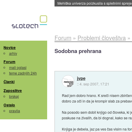
Evropska vesoljska agencija razvija svojo rak
Forum
»
Problemi človeštva
»
Novice
Sodobna prehrana
arhiv
Forum
mali oglasi
teme zadnjih 24h
jype
Članki
::
4. sep 2007, 17:21
Zaposlitve
Rad jem dobro hrano. K sreči nisem zbirčen,
brskaj
dobro za oči in da je krompir slab za prebavo
Ostalo
pravila
Na posodo sem dobil knjigo od človeka, ki je
poskuse na živalih, da bi dognal, kako se ra
Knjiga je debela, jaz pa ves čas visim na 