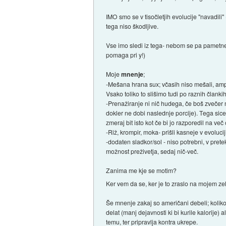
IMO smo se v tisočletjih evolucije "navadili"
tega niso škodljive.
Vse imo sledi iz tega- nebom se pa pametneg
pomaga pri y!)
Moje
mnenje
;
-Mešana hrana sux; včasih niso mešali, ampak
Vsako toliko to slišimo tudi po raznih člank
-Prenažiranje ni nič hudega, če boš zvečer ma
dokler ne dobi naslednje porcije). Tega sic
zmeraj bit isto kot če bi jo razporedil na več
-Riž, krompir, moka- prišli kasneje v evoluc
-dodaten sladkor/sol - niso potrebni, v pretek
možnost preživetja, sedaj nič-več.
Zanima me kje se motim?
Ker vem da se, ker je to zraslo na mojem zel
Še mnenje zakaj so američani debeli; kolikor
delat (manj dejavnosti ki bi kurile kalorije) 
temu, ter pripravlja kontra ukrepe.