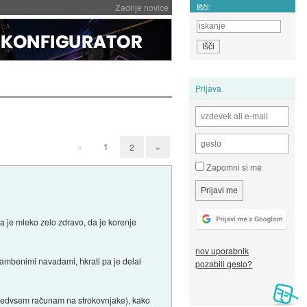
Išči:
Zadnje novice
Prijava
«
1
2
»
Zapomni si me
a je mleko zelo zdravo, da je korenje
nov uporabnik
hrambenimi navadami, hkrati pa je delal
pozabili geslo?
(predvsem računam na strokovnjake), kako