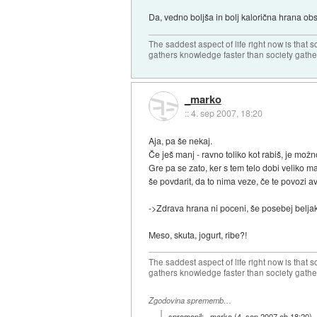
Da, vedno boljša in bolj kalorična hrana obs
The saddest aspect of life right now is that 
gathers knowledge faster than society gath
_marko
::
4. sep 2007, 18:20
Aja, pa še nekaj.
Če ješ manj - ravno toliko kot rabiš, je možn
Gre pa se zato, ker s tem telo dobi veliko ma
še povdarit, da to nima veze, če te povozi avt
->Zdrava hrana ni poceni, še posebej belj
Meso, skuta, jogurt, ribe?!
The saddest aspect of life right now is that 
gathers knowledge faster than society gath
Zgodovina sprememb…
spremenil:
_marko
(
4. sep 2007 ob 18:20
)