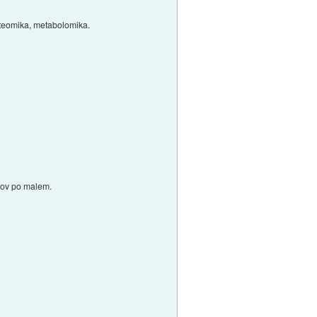
roteomika, metabolomika.
okov po malem.