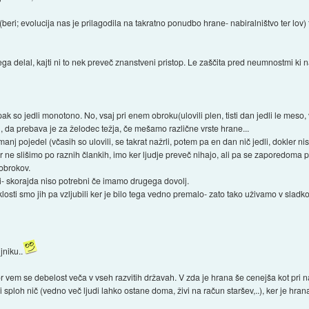
 (beri; evolucija nas je prilagodila na takratno ponudbo hrane- nabiralništvo ter lov
a delal, kajti ni to nek preveč znanstveni pristop. Le zaščita pred neumnostmi ki 
 so jedli monotono. No, vsaj pri enem obroku(ulovili plen, tisti dan jedli le meso, 
ih, da prebava je za želodec težja, če mešamo različne vrste hrane...
nj pojedel (včasih so ulovili, se takrat nažrli, potem pa en dan nič jedli, dokler n
er ne slišimo po raznih člankih, imo ker ljudje preveč nihajo, ali pa se zaporedom
 obrokov.
iji- skorajda niso potrebni če imamo drugega dovolj.
losti smo jih pa vzljubili ker je bilo tega vedno premalo- zato tako uživamo v sladkor
jniku..
 vem se debelost veča v vseh razvitih državah. V zda je hrana še cenejša kot pri na
ali sploh nič (vedno več ljudi lahko ostane doma, živi na račun staršev,..), ker je hra