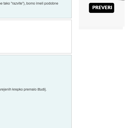
ane tako "razvite"), bomo imeli podobne
arejenih krepko premalo študij.