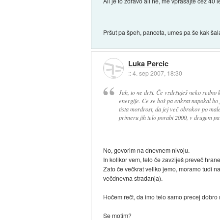
Ali je to zdravo ali ne, me vprašajte čez 40 l
Pršut pa špeh, panceta, umes pa še kak šala
Luka Percic
::
4. sep 2007, 18:30
Jah, to ne drži. Če vzdržuješ neko redno 
energije. Če se boš pa enkrat napokal bo j
tista mordrost, da jej več obrokov po ma
primeru jih telo porabi 2000, v drugem pa
No, govorim na dnevnem nivoju.
In kolikor vem, telo če zavziješ preveč hrane
Zato če večkrat veliko jemo, moramo tudi na
večdnevna stradanja).
Hočem rečt, da imo telo samo precej dobro r
Se motim?