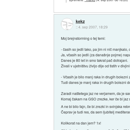
kekz
::
4. sep 2007, 18:29
Moj brejnstorming o tej temi:
- časih so jedli tako, pa jim ni nič manjkalo
Ja, včasih so jedli (za današnje pojme) napa
Danes je 80 let in smo takrat pač dotrajani.
Živali v ujetništvu živijo dlje od tistih v divjini.
- Včasih je bilo manj raka in drugih bolezni 
Tudi danes je manj raka in drugih bolezni do 
Zaradi naštetega jaz ne verjamem, da je sa
Komaj čakam na GSO zrezke, ker če bi jaz sa
A ne bi bilo fajn, če bi zrezki in svinjska re
Čeprav je tudi res, da sem ljubitelj mediter
Kolikorat na dan jem? 1x!