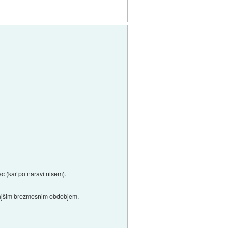
c (kar po naravi nisem).
i krajšim brezmesnim obdobjem.