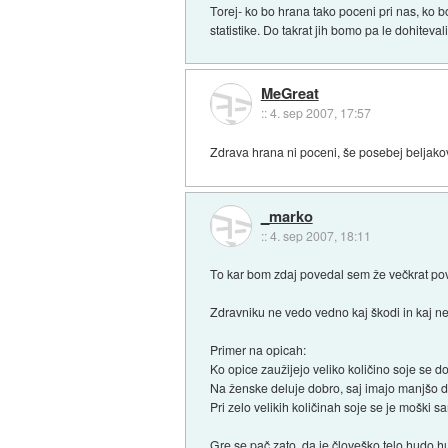
Torej- ko bo hrana tako poceni pri nas, ko b
statistike. Do takrat jih bomo pa le dohitevali
MeGreat
::
4. sep 2007, 17:57
Zdrava hrana ni poceni, še posebej beljak
_marko
::
4. sep 2007, 18:11
To kar bom zdaj povedal sem že večkrat po
Zdravniku ne vedo vedno kaj škodi in kaj ne
Primer na opicah:
Ko opice zaužijejo veliko količino soje se d
Na ženske deluje dobro, saj imajo manjšo d
Pri zelo velikih količinah soje se je moški sa
Gre se pač zato, da je človeško telo hudo 