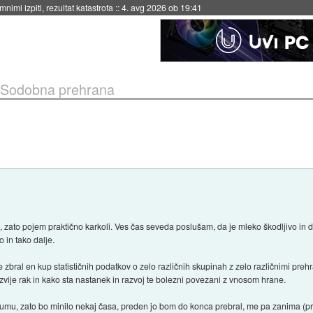
eto za večkratno uporabo
::
4. avg 2026 ob 19:41
Sodobna prehrana
 zato pojem praktično karkoli. Ves čas seveda poslušam, da je mleko škodljivo in d
 in tako dalje.
 zbral en kup statističnih podatkov o zelo različnih skupinah z zelo različnimi pre
zvije rak in kako sta nastanek in razvoj te bolezni povezani z vnosom hrane.
forumu, zato bo minilo nekaj časa, preden jo bom do konca prebral, me pa zanima 