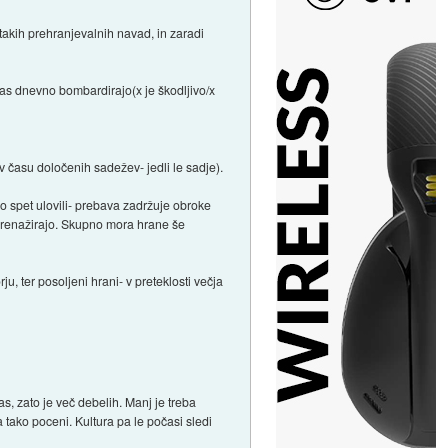
) takih prehranjevalnih navad, in zaradi
nas dnevno bombardirajo(x je škodljivo/x
v času določenih sadežev- jedli le sadje).
iso spet ulovili- prebava zadržuje obroke
a prenažirajo. Skupno mora hrane še
ju, ter posoljeni hrani- v preteklosti večja
s, zato je več debelih. Manj je treba
na tako poceni. Kultura pa le počasi sledi