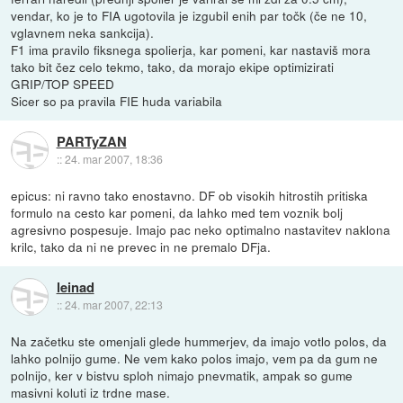
vendar, ko je to FIA ugotovila je izgubil enih par točk (če ne 10,
vglavnem neka sankcija).
F1 ima pravilo fiksnega spolierja, kar pomeni, kar nastaviš mora
tako bit čez celo tekmo, tako, da morajo ekipe optimizirati
GRIP/TOP SPEED
Sicer so pa pravila FIE huda variabila
PARTyZAN
::
24. mar 2007, 18:36
epicus: ni ravno tako enostavno. DF ob visokih hitrostih pritiska
formulo na cesto kar pomeni, da lahko med tem voznik bolj
agresivno pospesuje. Imajo pac neko optimalno nastavitev naklona
krilc, tako da ni ne prevec in ne premalo DFja.
leinad
::
24. mar 2007, 22:13
Na začetku ste omenjali glede hummerjev, da imajo votlo polos, da
lahko polnijo gume. Ne vem kako polos imajo, vem pa da gum ne
polnijo, ker v bistvu sploh nimajo pnevmatik, ampak so gume
masivni koluti iz trdne mase.