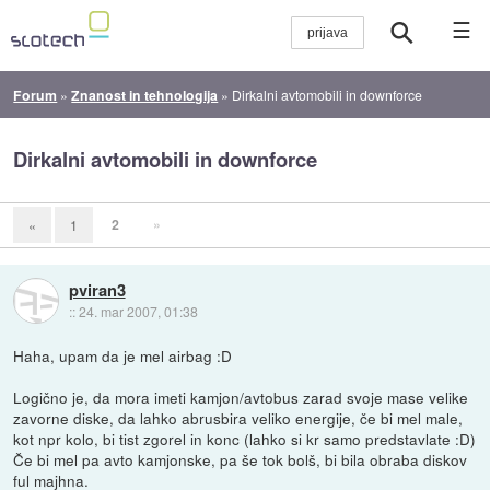
☰
Forum
»
Znanost in tehnologija
»
Dirkalni avtomobili in downforce
Dirkalni avtomobili in downforce
2
»
«
1
pviran3
::
24. mar 2007, 01:38
Haha, upam da je mel airbag :D
Logično je, da mora imeti kamjon/avtobus zarad svoje mase velike
zavorne diske, da lahko abrusbira veliko energije, če bi mel male,
kot npr kolo, bi tist zgorel in konc (lahko si kr samo predstavlate :D)
Če bi mel pa avto kamjonske, pa še tok bolš, bi bila obraba diskov
ful majhna.