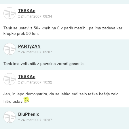
TESKAn
::
24. mar 2007, 08:34
Tank se ustavi z 50+ km/h na 0 v parih metrih...pa ima zadeva kar
krepko prek 50 ton.
PARTyZAN
::
24. mar 2007, 09:07
Tank ima velik stik z povrsino zaradi gosenic.
TESKAn
::
24. mar 2007, 10:32
Jep, in lepo demonstrira, da se lahko tudi zelo težka beštja zelo
hitro ustavi
.
BluPhenix
::
24. mar 2007, 10:37