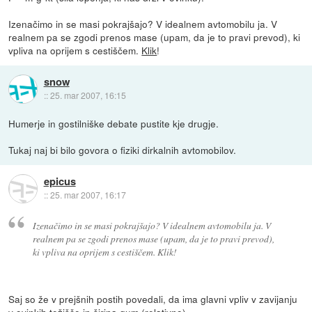
Izenačimo in se masi pokrajšajo? V idealnem avtomobilu ja. V
realnem pa se zgodi prenos mase (upam, da je to pravi prevod), ki
vpliva na oprijem s cestiščem.
Klik
!
snow
::
25. mar 2007, 16:15
Humerje in gostilniške debate pustite kje drugje.
Tukaj naj bi bilo govora o fiziki dirkalnih avtomobilov.
epicus
::
25. mar 2007, 16:17
Izenačimo in se masi pokrajšajo? V idealnem avtomobilu ja. V
realnem pa se zgodi prenos mase (upam, da je to pravi prevod),
ki vpliva na oprijem s cestiščem. Klik!
Saj so že v prejšnih postih povedali, da ima glavni vpliv v zavijanju
v ovinkih težišče in širina gum (relativno)