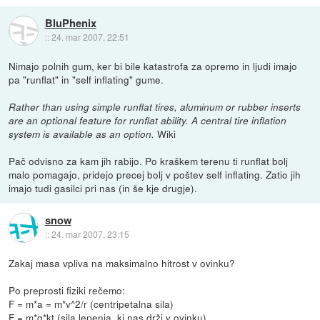
BluPhenix
::
24. mar 2007, 22:51
Nimajo polnih gum, ker bi bile katastrofa za opremo in ljudi imajo
pa "runflat" in "self inflating" gume.
Rather than using simple runflat tires, aluminum or rubber inserts
are an optional feature for runflat ability. A central tire inflation
Wiki
system is available as an option.
Pač odvisno za kam jih rabijo. Po kraškem terenu ti runflat bolj
malo pomagajo, pridejo precej bolj v poštev self inflating. Zatio jih
imajo tudi gasilci pri nas (in še kje drugje).
snow
::
24. mar 2007, 23:15
Zakaj masa vpliva na maksimalno hitrost v ovinku?
Po preprosti fiziki rečemo:
F = m*a = m*v^2/r (centripetalna sila)
F = m*g*kt (sila lepenja, ki nas drži v ovinku).