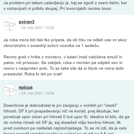
Ja problem pri takem ustavljanju je, kaj se zgodi z vsem tistim, kar
v notranjosti ni pribito skupaj. Pri tovornjakih recimo tovor.
pviran3
::
24. mar 2007, 10:53
Ja roba mora biti itak tko pripeta, da ob trku ne odleti use vn skoz
okno/streho v sosednji avto/v voznika na 1 sedežu.
Recmo greš v hribe z montano, v kateri imaš naložene smuči in
palce, nič privezan. Se zabiješ, roba v montan pa odpleti ven in
ravno v nasproten avto. To so take sile da si človk ne more dobr
prestavlat. Roba kr leti po zrak!
epicus
::
24. mar 2007, 14:09
Downforce je dobrodošel le pri zavijanju v ovinkih pri "visoki"
hitrosti. DF ti pri pospeševanju nič ne koristi, prej škoduje, ker
povečuje upor (sicer pri hitrosti 0 tud upor 0). Idealno bi bilo, da ga
do ovinka nimaš nič DF-ja, saj dosežeš višjo končno hitrost, tik
pred ovinkom pa naštelaš najmočnješega. To se mi zdi, da je celo
ferrari naredil (prednji spoiler je variral se mi zdi za 0.5 cm),