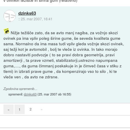
dzinks63
::
25. mar 2007, 16:41
Nižje težišče zato, da se avto manj nagiba, za vožnjo skozi
ovinek pa ima vpliv poleg širine gume, še seveda kvaliteta gume
sama. Normalno da ima masa tudi vpliv gleda vožnje skozi ovinek,
saj težji kot je avtomobil , bolj te vleče iz ovinka. In tako morajo
dobro nastaviti podvozje ( to se pravi dobra geometrija, pravi
amortizerji , ta prave vzmeti, stabilizatorji,ustrezno napumpana
guma,...., da guma čimmanj poskakuje in je čimveč časa v stiku z
tlemi) in izbrati prave gume , da kompenzirajo vso to silo , ki te
vleče ven , da avto ne zdrsne.
Zgodovina sprememb…
spremenil:
dzinks63
(
25. mar 2007 ob 16:55
)
2
»
«
1