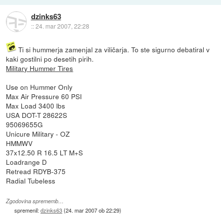
dzinks63
::
24. mar 2007, 22:28
Ti si hummerja zamenjal za viličarja. To ste sigurno debatiral v
kaki gostilni po desetih pirih.
Military Hummer Tires
Use on Hummer Only
Max Air Pressure 60 PSI
Max Load 3400 lbs
USA DOT-T 28622S
95069655G
Unicure Military - OZ
HMMWV
37x12.50 R 16.5 LT M+S
Loadrange D
Retread RDYB-375
Radial Tubeless
Zgodovina sprememb…
spremenil:
dzinks63
(
24. mar 2007 ob 22:29
)