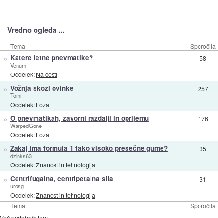
Vredno ogleda ...
Tema
Sporočila
»
Katere letne pnevmatike?
58
Venum
Oddelek:
Na cesti
»
Vožnja skozi ovinke
257
Tomi
Oddelek:
Loža
»
O pnevmatikah, zavorni razdalji in oprijemu
176
WarpedGone
Oddelek:
Loža
»
Zakaj ima formula 1 tako visoko presečne gume?
35
dzinks63
Oddelek:
Znanost in tehnologija
»
Centrifugalna, centripetalna sila
31
urosg
Oddelek:
Znanost in tehnologija
Tema
Sporočila
Več podobnih tem