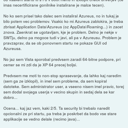
imas necertificirane gonilnike instalirane je malce tecen).
No ko sem prisel tako dalec sem instaliral Azureus, no in tukaj je
bilo potem vec problemov. Vsakic ko mi Azureus zablokira, je treba
zbrisat Application Data\Azureus (oz AppData\Roaming...) in zacet
znova. Zaenkrat se ugotavljam, kje je problem. Delno je nekje v
SWTju, delno pa mogoce tudi v javi, ali pa v Azureusu. Problem je
pravzaprav, da se ob ponovnem startu ne pokaze GUI od
Azureusa.
No jaz sem Vista sporobal predvsem zaradi 64-bitne podpore, pri
cemer se mi zdi da je XP 64 precej boljsi.
Predvsem me moti to non-stop sprasevanje, da lahko kaj naredim
(sem ga ze izklopil), in imel sem probleme, da sem kopiral
datoteke. Sem administrator user, a vseeno nisem imel pravic, torej
sem dodal svojega userja v vecino skupin in sedaj dela se kar
dobro...
Ocena... kaj jaz vem, kaki 2/5. Ta security bi trebalo naredit
opcionalni ze pri startu, pa treba je poskrbet da bodo vse stare
applikacije se vedno delale (recimo java)...