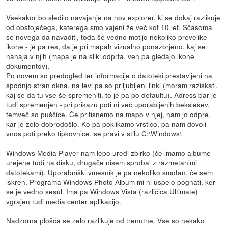
Vsekakor bo sledilo navajanje na nov explorer, ki se dokaj razlikuje
od obstoječega, katerega smo vajeni že več kot 10 let. Sčasoma
se novega da navaditi, toda še vedno motijo nekoliko prevelike
ikone - je pa res, da je pri mapah vizualno ponazorjeno, kaj se
nahaja v njih (mapa je na sliki odprta, ven pa gledajo ikone
dokumentov).
Po novem so predogled ter informacije o datoteki prestavljeni na
spodnjo stran okna, na levi pa so priljubljeni linki (moram raziskati,
kaj se da tu vse še spremeniti, to je pa po defaultu). Adress bar je
tudi spremenjen - pri prikazu poti ni več uporabljenih bekslešev,
temveč so puščice. Če pritisnemo na mapo v njej, nam jo odpre,
kar je zelo dobrodošlo. Ko pa poklikamo vrstico, pa nam dovoli
vnos poti preko tipkovnice, se pravi v stilu C:\Windows\
Windows Media Player nam lepo uredi zbirko (če imamo albume
urejene tudi na disku, drugače nisem sprobal z razmetanimi
datotekami). Uporabniški vmesnik je pa nekoliko smotan, če sem
iskren. Programa Windows Photo Album mi ni uspelo pognati, ker
se je vedno sesul. Ima pa Windows Vista (različica Ultimate)
vgrajen tudi media center aplikacijo.
Nadzorna plošča se zelo razlikuje od trenutne. Vse so nekako