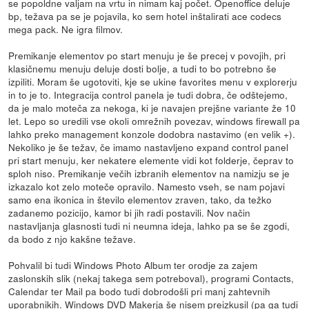
se popoldne valjam na vrtu in nimam kaj počet. Openoffice deluje
bp, težava pa se je pojavila, ko sem hotel inštalirati ace codecs
mega pack. Ne igra filmov.
Premikanje elementov po start menuju je še precej v povojih, pri
klasičnemu menuju deluje dosti bolje, a tudi to bo potrebno še
izpiliti. Moram še ugotoviti, kje se ukine favorites menu v explorerju
in to je to. Integracija control panela je tudi dobra, če odštejemo,
da je malo moteča za nekoga, ki je navajen prejšne variante že 10
let. Lepo so uredili vse okoli omrežnih povezav, windows firewall pa
lahko preko management konzole dodobra nastavimo (en velik +).
Nekoliko je še težav, če imamo nastavljeno expand control panel
pri start menuju, ker nekatere elemente vidi kot folderje, čeprav to
sploh niso. Premikanje večih izbranih elementov na namizju se je
izkazalo kot zelo moteče opravilo. Namesto vseh, se nam pojavi
samo ena ikonica in število elementov zraven, tako, da težko
zadanemo pozicijo, kamor bi jih radi postavili. Nov način
nastavljanja glasnosti tudi ni neumna ideja, lahko pa se še zgodi,
da bodo z njo kakšne težave.
Pohvalil bi tudi Windows Photo Album ter orodje za zajem
zaslonskih slik (nekaj takega sem potreboval), programi Contacts,
Calendar ter Mail pa bodo tudi dobrodošli pri manj zahtevnih
uporabnikih. Windows DVD Makerja še nisem preizkusil (pa ga tudi