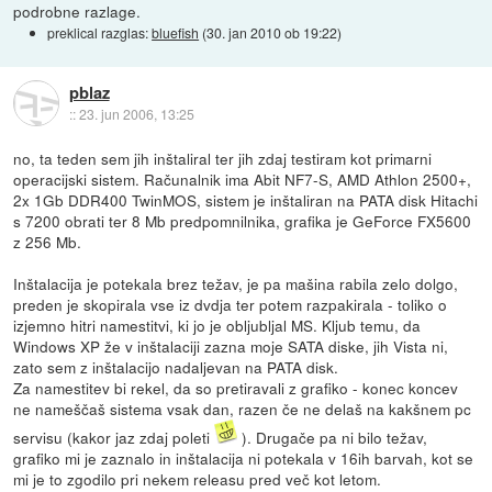
podrobne razlage.
preklical razglas:
bluefish
(
30. jan 2010 ob 19:22
)
pblaz
::
23. jun 2006, 13:25
no, ta teden sem jih inštaliral ter jih zdaj testiram kot primarni
operacijski sistem. Računalnik ima Abit NF7-S, AMD Athlon 2500+,
2x 1Gb DDR400 TwinMOS, sistem je inštaliran na PATA disk Hitachi
s 7200 obrati ter 8 Mb predpomnilnika, grafika je GeForce FX5600
z 256 Mb.
Inštalacija je potekala brez težav, je pa mašina rabila zelo dolgo,
preden je skopirala vse iz dvdja ter potem razpakirala - toliko o
izjemno hitri namestitvi, ki jo je obljubljal MS. Kljub temu, da
Windows XP že v inštalaciji zazna moje SATA diske, jih Vista ni,
zato sem z inštalacijo nadaljevan na PATA disk.
Za namestitev bi rekel, da so pretiravali z grafiko - konec koncev
ne nameščaš sistema vsak dan, razen če ne delaš na kakšnem pc
servisu (kakor jaz zdaj poleti
). Drugače pa ni bilo težav,
grafiko mi je zaznalo in inštalacija ni potekala v 16ih barvah, kot se
mi je to zgodilo pri nekem releasu pred več kot letom.