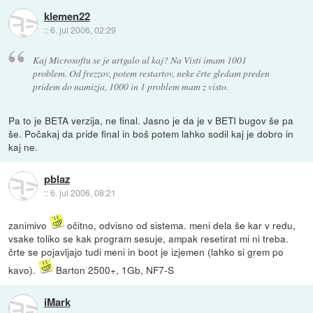
klemen22
::
6. jul 2006, 02:29
Kaj Microsoftu se je urtgalo al kaj? Na Visti imam 1001
problem. Od frezzov, potem restartov, neke črte gledam preden
pridem do namizja, 1000 in 1 problem mam z visto.
Pa to je BETA verzija, ne final. Jasno je da je v BETI bugov še pa
še. Počakaj da pride final in boš potem lahko sodil kaj je dobro in
kaj ne.
pblaz
::
6. jul 2006, 08:21
zanimivo
očitno, odvisno od sistema. meni dela še kar v redu,
vsake toliko se kak program sesuje, ampak resetirat mi ni treba.
črte se pojavljajo tudi meni in boot je izjemen (lahko si grem po
kavo).
Barton 2500+, 1Gb, NF7-S
iMark