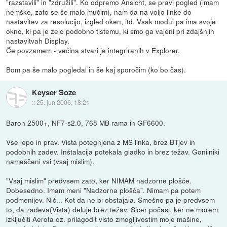
"razstavili" in "združili". Ko odpremo Ansicht, se pravi pogled (imam
nemške, zato se še malo mučim), nam da na voljo linke do
nastavitev za resolucijo, izgled oken, itd. Vsak modul pa ima svoje
okno, ki pa je zelo podobno tistemu, ki smo ga vajeni pri zdajšnjih
nastavitvah Display.
Če povzamem - večina stvari je integriranih v Explorer.
Bom pa še malo pogledal in še kaj sporočim (ko bo čas).
Keyser Soze
::
25. jun 2006, 18:21
Baron 2500+, NF7-s2.0, 768 MB rama in GF6600.
Vse lepo in prav. Vista potegnjena z MS linka, brez BTjev in
podobnih zadev. Inštalacija potekala gladko in brez težav. Gonilniki
nameščeni vsi (vsaj mislim).
"Vsaj mislim" predvsem zato, ker NIMAM nadzorne plošče.
Dobesedno. Imam meni "Nadzorna plošča". Nimam pa potem
podmenijev. Nič... Kot da ne bi obstajala. Smešno pa je predvsem
to, da zadeva(Vista) deluje brez težav. Sicer počasi, ker ne morem
izključiti Aerota oz. prilagodit visto zmogljivostim moje mašine,