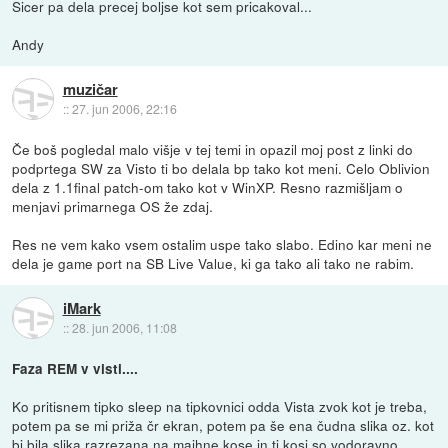
Sicer pa dela precej boljse kot sem pricakoval...
Andy
muzičar
::
27. jun 2006, 22:16
Če boš pogledal malo višje v tej temi in opazil moj post z linki do
podprtega SW za Visto ti bo delala bp tako kot meni. Celo Oblivion
dela z 1.1final patch-om tako kot v WinXP. Resno razmišljam o
menjavi primarnega OS že zdaj.
Res ne vem kako vsem ostalim uspe tako slabo. Edino kar meni ne
dela je game port na SB Live Value, ki ga tako ali tako ne rabim.
iMark
::
28. jun 2006, 11:08
Faza REM v visti....
Ko pritisnem tipko sleep na tipkovnici odda Vista zvok kot je treba,
potem pa se mi priža čr ekran, potem pa še ena čudna slika oz. kot
bi bila slika razrezana na majhne kose in ti kosi so vodoravno