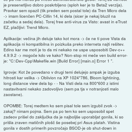
je presenetljivo dobro poskrbljeno (sploh ker je to Beta2 verzija).
Pravkar sem opazil (tik preden sem postal tole) da Tren Micro dela
-> imam licenčen PC-Cillin 14, ki dela (sicer je nekaj bluzil na
začetku a sedaj dela). Torej free anti-virus za Visto: avast in eTrust
EZ, plačljivi: Trend Micro.
Aplikacije: večina jih deluje tako kot mora -> če ne ti pove Vista da
aplikacija ni kompatibilna in poizkuša preko interneta najti rešitev.
Edino kar me moti je to da mi nekako ne uspe usposobiti Dev-c++
4.9.9.2 -> mogoče kdo ve kako? Non-stop mi meče ven build error-
je: "C:\Dev-Cpp\Makefile.win [Build Error] [main.o] Error 1 ".
Igrovje: Kot že povedano v drugi temi delujejo ampak je izguba
hitrosti kar velika -> Oblivion na XP 1024*786, Bloom lightining,
long distance view dela bp - - Na Visti dela na 800*600 z istimi
nastavitvami nekako zadovoljivo (sem pa tja v notranjosti malo
zaostane).
OPOMBE: Torej medtem ko sem pisal tole sem izgubil zvok ->
zakaj? nimam pojma. Sem pa po tem ko sem usposobil spet
zadeov prišel do zaključka da je najboljše uporabljat gonila, ki so
prišla zraven matičnih plošč še posebej pri Asus platah. Vistina
gonila v dostih primerih povzročajo BSOD-je ob shut-down in