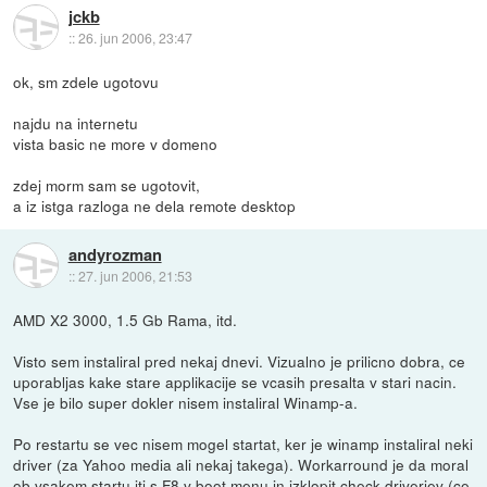
jckb
::
26. jun 2006, 23:47
ok, sm zdele ugotovu
najdu na internetu
vista basic ne more v domeno
zdej morm sam se ugotovit,
a iz istga razloga ne dela remote desktop
andyrozman
::
27. jun 2006, 21:53
AMD X2 3000, 1.5 Gb Rama, itd.
Visto sem instaliral pred nekaj dnevi. Vizualno je prilicno dobra, ce
uporabljas kake stare applikacije se vcasih presalta v stari nacin.
Vse je bilo super dokler nisem instaliral Winamp-a.
Po restartu se vec nisem mogel startat, ker je winamp instaliral neki
driver (za Yahoo media ali nekaj takega). Workarround je da moral
ob vsakem startu iti s F8 v boot menu in izklopit check driverjev (ce