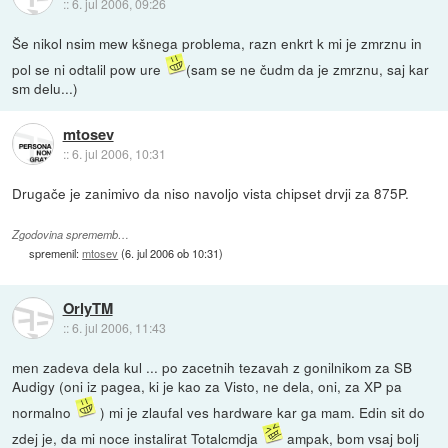
::
6. jul 2006, 09:26
Še nikol nsim mew kšnega problema, razn enkrt k mi je zmrznu in
pol se ni odtalil pow ure
(sam se ne čudm da je zmrznu, saj kar
sm delu...)
mtosev
::
6. jul 2006, 10:31
Drugače je zanimivo da niso navoljo vista chipset drvji za 875P.
Zgodovina sprememb…
spremenil:
mtosev
(
6. jul 2006 ob 10:31
)
OrlyTM
::
6. jul 2006, 11:43
men zadeva dela kul ... po zacetnih tezavah z gonilnikom za SB
Audigy (oni iz pagea, ki je kao za Visto, ne dela, oni, za XP pa
normalno
) mi je zlaufal ves hardware kar ga mam. Edin sit do
zdej je, da mi noce instalirat Totalcmdja
ampak, bom vsaj bolj