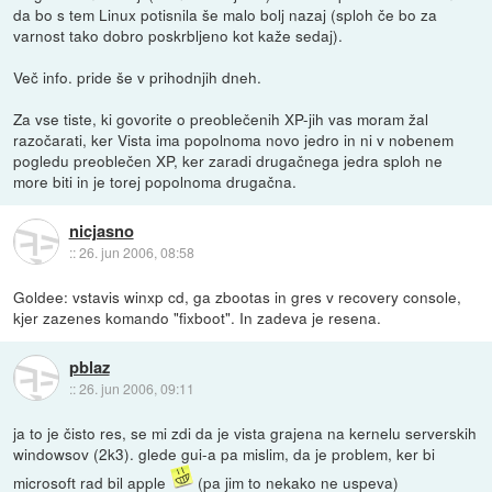
da bo s tem Linux potisnila še malo bolj nazaj (sploh če bo za
varnost tako dobro poskrbljeno kot kaže sedaj).
Več info. pride še v prihodnjih dneh.
Za vse tiste, ki govorite o preoblečenih XP-jih vas moram žal
razočarati, ker Vista ima popolnoma novo jedro in ni v nobenem
pogledu preoblečen XP, ker zaradi drugačnega jedra sploh ne
more biti in je torej popolnoma drugačna.
nicjasno
::
26. jun 2006, 08:58
Goldee: vstavis winxp cd, ga zbootas in gres v recovery console,
kjer zazenes komando "fixboot". In zadeva je resena.
pblaz
::
26. jun 2006, 09:11
ja to je čisto res, se mi zdi da je vista grajena na kernelu serverskih
windowsov (2k3). glede gui-a pa mislim, da je problem, ker bi
microsoft rad bil apple
(pa jim to nekako ne uspeva)