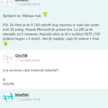
::
7. jul 2006, 08:24
Sprijazni se. Malega maš.
P.S. Za Visto je še 5.743 odprtih bug reportov in vsak dan pride
enih 20 poleg. Ampak Microsoft jih počasi fixa. Le 250 je še
starejših od 2 mesecev. Največji odziv je bil z buildom 5270 (700
javljenh bugov v 2 dneh). Več jih najdejo, majn jih ostane v final.
OrlyTM
::
7. jul 2006, 09:44
a je ze komu ratal totalcmd zalaufat?
lp
OrlyTM
bluefish
::
7. jul 2006, 10:28