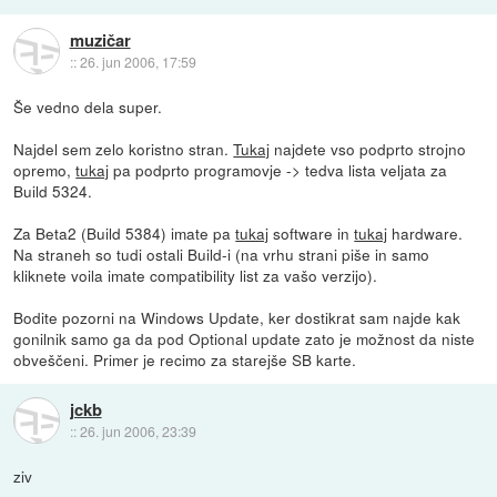
muzičar
::
26. jun 2006, 17:59
Še vedno dela super.
Najdel sem zelo koristno stran.
Tukaj
najdete vso podprto strojno
opremo,
tukaj
pa podprto programovje -> tedva lista veljata za
Build 5324.
Za Beta2 (Build 5384) imate pa
tukaj
software in
tukaj
hardware.
Na straneh so tudi ostali Build-i (na vrhu strani piše in samo
kliknete voila imate compatibility list za vašo verzijo).
Bodite pozorni na Windows Update, ker dostikrat sam najde kak
gonilnik samo ga da pod Optional update zato je možnost da niste
obveščeni. Primer je recimo za starejše SB karte.
jckb
::
26. jun 2006, 23:39
ziv