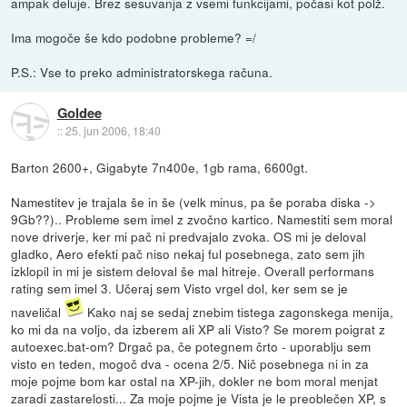
ampak deluje. Brez sesuvanja z vsemi funkcijami, počasi kot polž.
Ima mogoče še kdo podobne probleme? =/
P.S.: Vse to preko administratorskega računa.
Goldee
::
25. jun 2006, 18:40
Barton 2600+, Gigabyte 7n400e, 1gb rama, 6600gt.
Namestitev je trajala še in še (velk minus, pa še poraba diska ->
9Gb??).. Probleme sem imel z zvočno kartico. Namestiti sem moral
nove driverje, ker mi pač ni predvajalo zvoka. OS mi je deloval
gladko, Aero efekti pač niso nekaj ful posebnega, zato sem jih
izklopil in mi je sistem deloval še mal hitreje. Overall performans
rating sem imel 3. Učeraj sem Visto vrgel dol, ker sem se je
naveličal
Kako naj se sedaj znebim tistega zagonskega menija,
ko mi da na voljo, da izberem ali XP ali Visto? Se morem poigrat z
autoexec.bat-om? Drgač pa, če potegnem črto - uporablju sem
visto en teden, mogoč dva - ocena 2/5. Nič posebnega ni in za
moje pojme bom kar ostal na XP-jih, dokler ne bom moral menjat
zaradi zastarelosti... Za moje pojme je Vista je le preoblečen XP, s