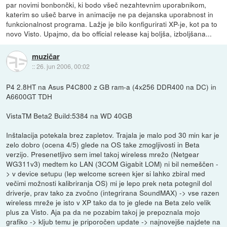
par novimi bonbončki, ki bodo všeč nezahtevnim uporabnikom,
katerim so ušeč barve in animacije ne pa dejanska uporabnost in
funkcionalnost programa. Lažje je bilo konfigurirati XP-je, kot pa to
novo Visto. Upajmo, da bo official release kaj boljša, izboljšana...
muzičar
::
26. jun 2006, 00:02
P4 2.8HT na Asus P4C800 z GB ram-a (4x256 DDR400 na DC) in
A6600GT TDH
VistaTM Beta2 Build:5384 na WD 40GB
Inštalacija potekala brez zapletov. Trajala je malo pod 30 min kar je
zelo dobro (ocena 4/5) glede na OS take zmogljivosti in Beta
verzijo. Presenetljivo sem imel takoj wireless mrežo (Netgear
WG311v3) medtem ko LAN (3COM Gigabit LOM) ni bil nemeščen -
> v device setupu (lep welcome screen kjer si lahko zbiral med
večimi možnosti kalibriranja OS) mi je lepo prek neta potegnil dol
driverje, prav tako za zvočno (integrirana SoundMAX) -> vse razen
wireless mreže je isto v XP tako da to je glede na Beta zelo velik
plus za Visto. Aja pa da ne pozabim takoj je prepoznala mojo
grafiko -> kljub temu je priporočen update -> najnovejše najdete na