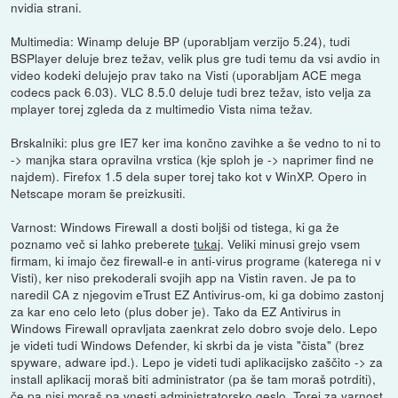
nvidia strani.
Multimedia: Winamp deluje BP (uporabljam verzijo 5.24), tudi
BSPlayer deluje brez težav, velik plus gre tudi temu da vsi avdio in
video kodeki delujejo prav tako na Visti (uporabljam ACE mega
codecs pack 6.03). VLC 8.5.0 deluje tudi brez težav, isto velja za
mplayer torej zgleda da z multimedio Vista nima težav.
Brskalniki: plus gre IE7 ker ima končno zavihke a še vedno to ni to
-> manjka stara opravilna vrstica (kje sploh je -> naprimer find ne
najdem). Firefox 1.5 dela super torej tako kot v WinXP. Opero in
Netscape moram še preizkusiti.
Varnost: Windows Firewall a dosti boljši od tistega, ki ga že
poznamo več si lahko preberete
tukaj
. Veliki minusi grejo vsem
firmam, ki imajo čez firewall-e in anti-virus programe (katerega ni v
Visti), ker niso prekoderali svojih app na Vistin raven. Je pa to
naredil CA z njegovim eTrust EZ Antivirus-om, ki ga dobimo zastonj
za kar eno celo leto (plus dober je). Tako da EZ Antivirus in
Windows Firewall opravljata zaenkrat zelo dobro svoje delo. Lepo
je videti tudi Windows Defender, ki skrbi da je vista "čista" (brez
spyware, adware ipd.). Lepo je videti tudi aplikacijsko zaščito -> za
install aplikacij moraš biti administrator (pa še tam moraš potrditi),
če pa nisi moraš pa vnesti administratorsko geslo. Torej za varnost