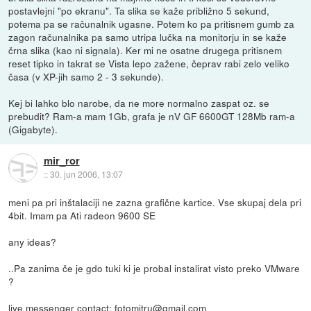
postavlejni "po ekranu". Ta slika se kaže približno 5 sekund,
potema pa se računalnik ugasne. Potem ko pa pritisnem gumb za
zagon računalnika pa samo utripa lučka na monitorju in se kaže
črna slika (kao ni signala). Ker mi ne osatne drugega pritisnem
reset tipko in takrat se Vista lepo zažene, čeprav rabi zelo veliko
časa (v XP-jih samo 2 - 3 sekunde).
Kej bi lahko blo narobe, da ne more normalno zaspat oz. se
prebudit? Ram-a mam 1Gb, grafa je nV GF 6600GT 128Mb ram-a
(Gigabyte).
mir_ror
::
30. jun 2006, 13:07
meni pa pri inštalaciji ne zazna grafične kartice. Vse skupaj dela pri
4bit. Imam pa Ati radeon 9600 SE
any ideas?
..Pa zanima če je gdo tuki ki je probal instalirat visto preko VMware
?
live messenger contact: fotomitru@gmail.com