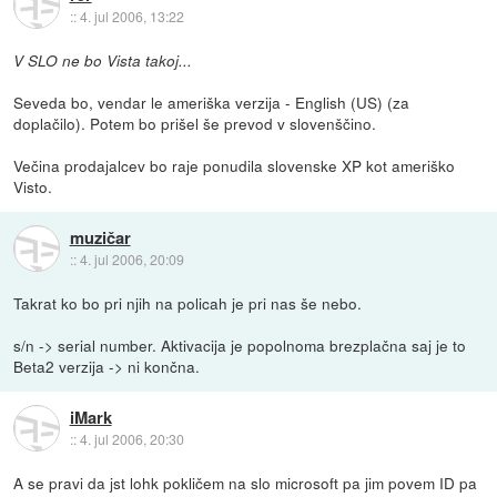
::
4. jul 2006, 13:22
V SLO ne bo Vista takoj...
Seveda bo, vendar le ameriška verzija - English (US) (za
doplačilo). Potem bo prišel še prevod v slovenščino.
Večina prodajalcev bo raje ponudila slovenske XP kot ameriško
Visto.
muzičar
::
4. jul 2006, 20:09
Takrat ko bo pri njih na policah je pri nas še nebo.
s/n -> serial number. Aktivacija je popolnoma brezplačna saj je to
Beta2 verzija -> ni končna.
iMark
::
4. jul 2006, 20:30
A se pravi da jst lohk pokličem na slo microsoft pa jim povem ID pa