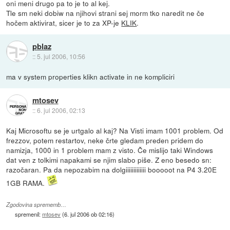
oni meni drugo pa to je to al kej.
Tle sm neki dobiw na njihovi strani sej morm tko naredit ne če
hočem aktivirat, sicer je to za XP-je
KLIK
.
pblaz
::
5. jul 2006, 10:56
ma v system properties klikn activate in ne kompliciri
mtosev
::
6. jul 2006, 02:13
Kaj Microsoftu se je urtgalo al kaj? Na Visti imam 1001 problem. Od
frezzov, potem restartov, neke črte gledam preden pridem do
namizja, 1000 in 1 problem mam z visto. Če mislijo taki Windows
dat ven z tolkimi napakami se njim slabo piše. Z eno besedo sn:
razočaran. Pa da nepozabim na dolgiiiiiiiiiiiii booooot na P4 3.20E
1GB RAMA.
Zgodovina sprememb…
spremenil:
mtosev
(
6. jul 2006 ob 02:16
)