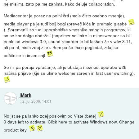
ne mislim), zato pa me zanima, kako deluje collaboration.
Mediacenter je poraz na polni črti (moje čisto osebno mnenje),
media player pa je tudi bolj bogi (preveč kiča in premalo glasbe
). Spremenili so tudi uporabniške vmesnike mnogih programov, ki
so se kar dolgo obdržali (naprimer solitaire in minesweeper so bili
enaki od windows 3.0, sound recorder je bil takšen že v wfw 3.11,
ali pa nt, nism zdej zihr). Bom pa še malo pogledal, zdaj so
počitnice in imam cajt
Se mi pa poraja vprašanje, ali je obstaja možnost uporabe w2k
načina prijave (kje se ukine welcome screen in fast user switching).
iMark
::
2. jul 2006, 14:01
No jst se pa lahko zdej poslovim od Viste (bete)
0 days left to activate. Click here to activate Windows now. Change
product key.