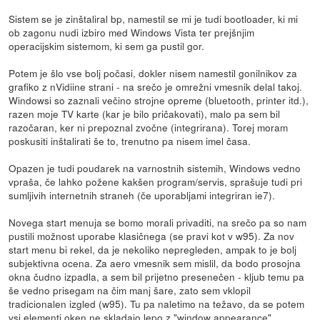
Sistem se je zinštaliral bp, namestil se mi je tudi bootloader, ki mi
ob zagonu nudi izbiro med Windows Vista ter prejšnjim
operacijskim sistemom, ki sem ga pustil gor.
Potem je šlo vse bolj počasi, dokler nisem namestil gonilnikov za
grafiko z nVidiine strani - na srečo je omrežni vmesnik delal takoj.
Windowsi so zaznali večino strojne opreme (bluetooth, printer itd.),
razen moje TV karte (kar je bilo pričakovati), malo pa sem bil
razočaran, ker ni prepoznal zvočne (integrirana). Torej moram
poskusiti inštalirati še to, trenutno pa nisem imel časa.
Opazen je tudi poudarek na varnostnih sistemih, Windows vedno
vpraša, če lahko požene kakšen program/servis, sprašuje tudi pri
sumljivih internetnih straneh (če uporabljami integriran ie7).
Novega start menuja se bomo morali privaditi, na srečo pa so nam
pustili možnost uporabe klasičnega (se pravi kot v w95). Za nov
start menu bi rekel, da je nekoliko nepregleden, ampak to je bolj
subjektivna ocena. Za aero vmesnik sem mislil, da bodo prosojna
okna čudno izpadla, a sem bil prijetno presenečen - kljub temu pa
še vedno prisegam na čim manj šare, zato sem vklopil
tradicionalen izgled (w95). Tu pa naletimo na težavo, da se potem
vsi elementi oken ne skladajo lepo z "window appearance".