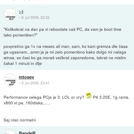
;-)
::
6. jul 2006, 22:32
"Kolikokrat na dan pa vi rebootate vaš PC, da vam je boot time
tako pomemben?"
povprečno ga 1x na mesec ali man, sam, ko kam gremza dle časa
ga ugasnem...amm ja je mi zelo pomembno kako dolgo mi nalaga
winse, so časi ko ga moraš večkrat zaporedoma, takrat ne mislim
čakat 1 minuti in dlje
mtosev
::
6. jul 2006, 23:41
Performance celega PCja je 3. LOL or cry?
P4 3.20E, 1g rama,
x800 xt pe, 160diska,.....
Saj niso normalni
BendeR