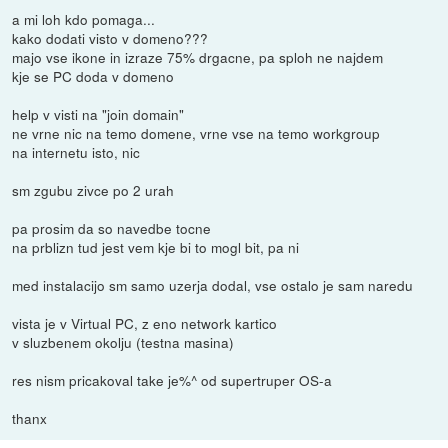
a mi loh kdo pomaga...
kako dodati visto v domeno???
majo vse ikone in izraze 75% drgacne, pa sploh ne najdem
kje se PC doda v domeno
help v visti na "join domain"
ne vrne nic na temo domene, vrne vse na temo workgroup
na internetu isto, nic
sm zgubu zivce po 2 urah
pa prosim da so navedbe tocne
na prblizn tud jest vem kje bi to mogl bit, pa ni
med instalacijo sm samo uzerja dodal, vse ostalo je sam naredu
vista je v Virtual PC, z eno network kartico
v sluzbenem okolju (testna masina)
res nism pricakoval take je%^ od supertruper OS-a
thanx