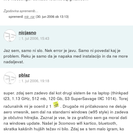
Zgodovina sprememb…
spremenil:
mir_ror
(
30. jun 2006 ob 13:13
)
nicjasno
::
1. jul 2006, 15:43
Jaz sem, samo ni slo. Nek error je javu. Samo ni povedal kaj je
problem. Reku je samo da je napaka med instalacijo in da ne more
nadaljevat.
pblaz
::
1. jul 2006, 19:18
super. zdaj sem zadevo dal kot drugi sistem še na laptop (thinkpad
t23, 1.13 GHz, 512 mb, 120 Gb, S3 SuperSavage IXC 1014). Torej
računalnik mi je ocenil z 1
. Drugače mi pričakovano ne deluje
aero vmesnik, sem dal na standarni windows (w95 style) in zadeva
je občutno hitrejša. Zaznal je vse, le za grafično sem ga moral dati
na windows update. Našel je 3comovo wifi kartico, bluetooth,
skratka kakšnih hujših težav ni bilo. Zdaj se s tem malo igram, ko