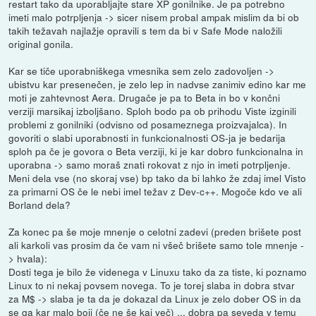
restart tako da uporabljajte stare XP gonilnike. Je pa potrebno
imeti malo potrpljenja -> sicer nisem probal ampak mislim da bi ob
takih težavah najlažje opravili s tem da bi v Safe Mode naložili
original gonila.
Kar se tiče uporabniškega vmesnika sem zelo zadovoljen ->
ubistvu kar presenečen, je zelo lep in nadvse zanimiv edino kar me
moti je zahtevnost Aera. Drugače je pa to Beta in bo v končni
verziji marsikaj izboljšano. Sploh bodo pa ob prihodu Viste izginili
problemi z gonilniki (odvisno od posameznega proizvajalca). In
govoriti o slabi uporabnosti in funkcionalnosti OS-ja je bedarija
sploh pa če je govora o Beta verziji, ki je kar dobro funkcionalna in
uporabna -> samo moraš znati rokovat z njo in imeti potrpljenje.
Meni dela vse (no skoraj vse) bp tako da bi lahko že zdaj imel Visto
za primarni OS če le nebi imel težav z Dev-c++. Mogoče kdo ve ali
Borland dela?
Za konec pa še moje mnenje o celotni zadevi (preden brišete post
ali karkoli vas prosim da če vam ni všeč brišete samo tole mnenje -
> hvala):
Dosti tega je bilo že videnega v Linuxu tako da za tiste, ki poznamo
Linux to ni nekaj povsem novega. To je torej slaba in dobra stvar
za M$ -> slaba je ta da je dokazal da Linux je zelo dober OS in da
se ga kar malo boji (če ne še kaj več) ... dobra pa seveda v temu