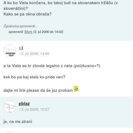
A ko bo Vista končana, bo takoj tudi na slovenskem tržišču (v
slovenščini)?
Kako se pa okna obrača?
Zgodovina sprememb…
spremenil:
iMark
(
2. jul 2006 ob 14:02
)
;-)
::
2. jul 2006, 14:45
a ta Vista se kr zlovda legalno z neta (poizkusno=?)
kok bo pa kaj stala ko pride ven?
dajte mi link please da še jaz probam
pblaz
::
3. jul 2006, 10:27
ja, na ms strani