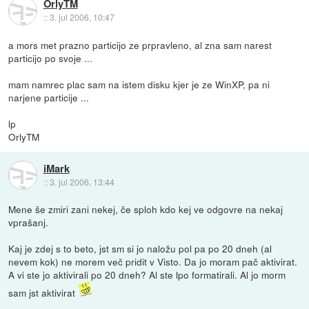
OrlyTM
::
3. jul 2006, 10:47
a mors met prazno particijo ze prpravleno, al zna sam narest
particijo po svoje ...
mam namrec plac sam na istem disku kjer je ze WinXP, pa ni
narjene particije ...
lp
OrlyTM
iMark
::
3. jul 2006, 13:44
Mene še zmiri zani nekej, če sploh kdo kej ve odgovre na nekaj
vprašanj.
Kaj je zdej s to beto, jst sm si jo naložu pol pa po 20 dneh (al
nevem kok) ne morem več pridit v Visto. Da jo moram pač aktivirat.
A vi ste jo aktivirali po 20 dneh? Al ste lpo formatirali. Al jo morm
sam jst aktivirat