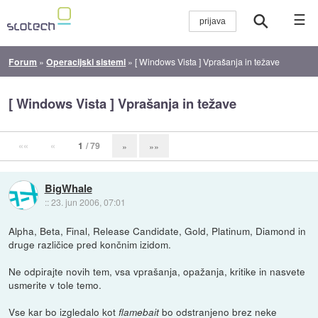
☰
Forum
»
Operacijski sistemi
»
[ Windows Vista ] Vprašanja in težave
[ Windows Vista ] Vprašanja in težave
««
«
1
/ 79
»
»»
BigWhale
::
23. jun 2006, 07:01
Alpha, Beta, Final, Release Candidate, Gold, Platinum, Diamond in
druge različice pred končnim izidom.
Ne odpirajte novih tem, vsa vprašanja, opažanja, kritike in nasvete
usmerite v tole temo.
Vse kar bo izgledalo kot
bo odstranjeno brez neke
flamebait