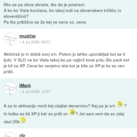
Kko se pa okna obrača, tko da je postrani.
A ko bo Vista končana, bo takoj tudi na slovenskem tržišču (v
slovenščini)?
Pa tko približno se že kej ve ceno oz. cene.
muzičar
::
4. jul 2006, 09:57
Aktiviraš jo in dobiš svoj s/n. Potem jo lahko uporabljaš kot se ti
ljubi. V SLO ne bo Vista takoj bo pa najbrž kmal pršu Slo pack kot
je bil za XP. Cena bo verjetno ista kot je bila za XP-je ko so ven
prišli.
iMark
::
4. jul 2006, 12:57
A za to aktivacijo morš kej olajšat denarnico? Kaj pa je s/n
?
In kolko so bli XP-ji kdr so pršli vn
? Jst sam vem da so zdej
okol 20k
r5r