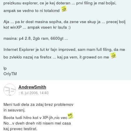
preizkusu explorer, ce je kej doteran ... prvi filing je mal boljsi,
ampak se vedno to ni totalcmd
Aja ... pa kr dost masina sopiha, da zene vse skup ja ... precej bolj
kot winXP ... ampak vseen kr laufa :)
masina: p4 2.8, 2gb ram, 6600gt ...
Internet Explorer je tut kr fajn improved, sam mam full filing, da me
bo zvleklo nazaj na firefox ... kaj pa vem, it growed on me
lp
OrlyTM
AndrewSmith
::
6. jul 2006, 14:40
Meni tudi dela za zdaj brez problemov
in sesuvanj.
Boota tudi hitro kot v XP-jih,nic vec
No...v dveh dneh niti nisem mel casa
kaj prevec testirat.