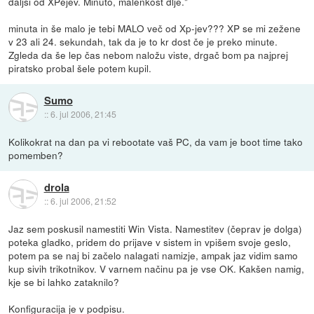
daljši od XPejev. Minuto, malenkost dlje."
minuta in še malo je tebi MALO več od Xp-jev??? XP se mi zežene
v 23 ali 24. sekundah, tak da je to kr dost če je preko minute.
Zgleda da še lep čas nebom naložu viste, drgač bom pa najprej
piratsko probal šele potem kupil.
Sumo
::
6. jul 2006, 21:45
Kolikokrat na dan pa vi rebootate vaš PC, da vam je boot time tako
pomemben?
drola
::
6. jul 2006, 21:52
Jaz sem poskusil namestiti Win Vista. Namestitev (čeprav je dolga)
poteka gladko, pridem do prijave v sistem in vpišem svoje geslo,
potem pa se naj bi začelo nalagati namizje, ampak jaz vidim samo
kup sivih trikotnikov. V varnem načinu pa je vse OK. Kakšen namig,
kje se bi lahko zataknilo?
Konfiguracija je v podpisu.