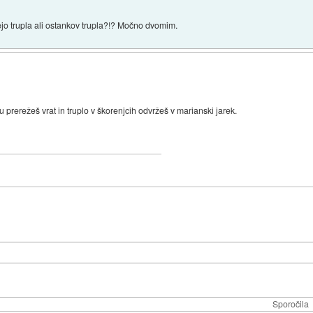
ejo trupla ali ostankov trupla?!? Močno dvomim.
prerežeš vrat in truplo v škorenjcih odvržeš v marianski jarek.
Sporočila