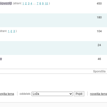
loveniji
(strani:
1
2
3
4
…
7
8
9
10
)
450
180
strani:
1
2
3
)
104
24
do
46
Sporočila
arejša tema
oddelek:
novejša tem