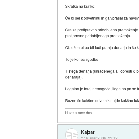
Skratka na kratko:
Če bi šel k odvetniku in ga vprašal za navsvet
Gre za protipravno pridobljeno premoženje i
protipravno pridobljenega premoženja.
Obtožen bi pa bil tudi pranja denarja in še 
To je konec zgodbe.
Tistega denarja (ukradenega ali obresti ki 
denaraja).
Legalno je torej nemogoče, ilegalno pa se ta
Razen če kakšen odvetnik najde kakšno luknj
Have a nice day.
Kajzar
::
16. mar 2006, 23:12