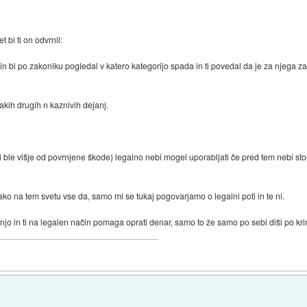
 bi ti on odvrnil:
n bi po zakoniku pogledal v katero kategorijo spada in ti povedal da je za njega 
kakih drugih n kaznivih dejanj.
bi ble višje od povrnjene škode) legalno nebi mogel uporabljati če pred tem nebi st
ko na tem svetu vse da, samo mi se tukaj pogovarjamo o legalni poti in te ni.
o in ti na legalen način pomaga oprati denar, samo to že samo po sebi diši po kri