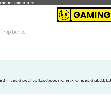
no končana
::
danes ob 06:10
 - rop banke
nisi in ne moreš postati lastnik
plodonosne
stvari (glavnice), ne moreš pridobiti las