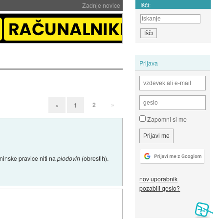
Išči:
Zadnje novice
Prijava
2
»
«
1
Zapomni si me
tninske pravice niti na
plodovih
(obrestih).
nov uporabnik
pozabili geslo?