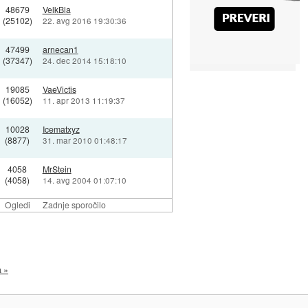
48679
VelkBla
(25102)
22. avg 2016 19:30:36
47499
arnecan1
(37347)
24. dec 2014 15:18:10
19085
VaeVictis
(16052)
11. apr 2013 11:19:37
10028
Icematxyz
(8877)
31. mar 2010 01:48:17
4058
MrStein
(4058)
14. avg 2004 01:07:10
Ogledi
Zadnje sporočilo
a »