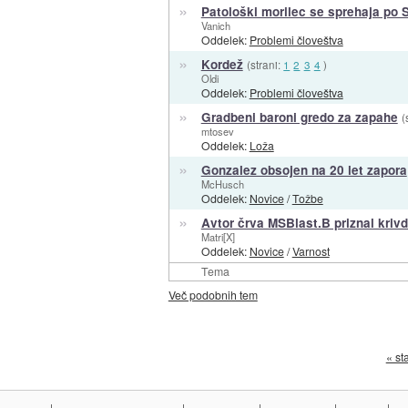
»
Patološki morilec se sprehaja po S
Vanich
Oddelek:
Problemi človeštva
»
Kordež
(strani:
1
2
3
4
)
Oldi
Oddelek:
Problemi človeštva
»
Gradbeni baroni gredo za zapahe
(
mtosev
Oddelek:
Loža
»
Gonzalez obsojen na 20 let zapora
McHusch
Oddelek:
Novice
/
Tožbe
»
Avtor črva MSBlast.B priznal kriv
Matri[X]
Oddelek:
Novice
/
Varnost
Tema
Več podobnih tem
« st