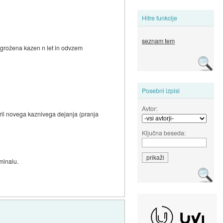
Hitre funkcije
seznam tem
zagrožena kazen n let in odvzem
Posebni izpisi
Avtor:
oril novega kaznivega dejanja (pranja
Ključna beseda:
minalu.