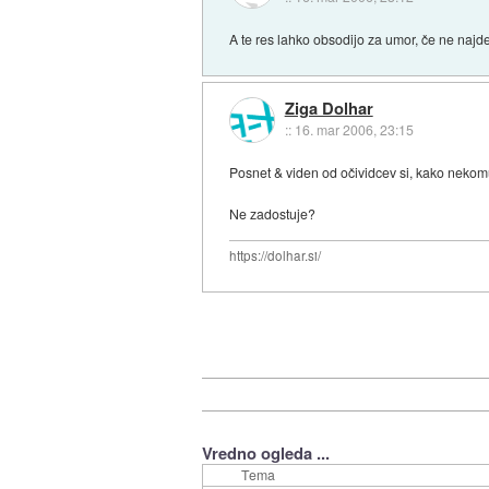
A te res lahko obsodijo za umor, če ne najd
Ziga Dolhar
::
16. mar 2006, 23:15
Posnet & viden od očividcev si, kako nekomu 
Ne zadostuje?
https://dolhar.si/
Vredno ogleda ...
Tema