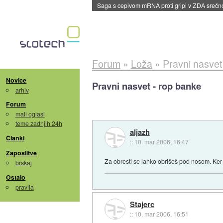
Saga s cepivom mRNA proti gripi v ZDA sreč
Forum
»
Loža
»
Pravni nasvet
Novice
Pravni nasvet - rop banke
arhiv
Forum
mali oglasi
teme zadnjih 24h
aljazh
Članki
::
10. mar 2006, 16:47
Zaposlitve
Za obresti se lahko obrišeš pod nosom. Ker 
brskaj
Ostalo
pravila
Stajerc
::
10. mar 2006, 16:51