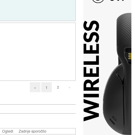
2
»
«
1
Ogledi
Zadnje sporočilo