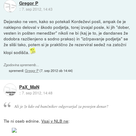
Gregor P
::
7. sep 2012, 14:43
Dejansko ne vem, kako so potekali Kordeževi posli, ampak če je
naklepno deloval v škodo podjetja, torej izvajal posle, ki jih "dober,
vesten in pošten menedžer" nikoli ne bi (kaj je to, je dandanes že
dodobra razčlenjeno s sodno prakso) in "izčrpavanje podjetja" se
že sliši tako, potem si je praktično že rezerviral sedež na zatožni
klopi sodišča.
Zgodovina sprememb…
spremenil:
Gregor P
(
7. sep 2012 ob 14:44
)
PaX_MaN
::
7. sep 2012, 14:48
Ali je že kdo od bančnikov odgovarjal za posojen denar?
Tle ni oseb ednine.
Vsaj v NLB ne
: