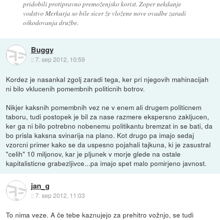
pridobili protipravno premoženjsko korist. Zoper nekdanje
vodstvo Merkurja so bile sicer že vložene nove ovadbe zaradi
oškodovanja družbe.
Buggy
::
7. sep 2012, 10:59
Kordez je nasankal zgolj zaradi tega, ker pri njegovih mahinacijah
ni bilo vklucenih pomembnih politicnih botrov.
Nikjer kaksnih pomembnih vez ne v enem ali drugem politicnem
taboru, tudi postopek je bil za nase razmere ekspersno zakljucen,
ker ga ni bilo potrebno nobenemu politikantu bremzat in se bati, da
bo prisla kaksna svinarija na plano. Kot drugo pa imajo sedaj
vzorcni primer kako se da uspesno pojahali tajkuna, ki je zasustral
"celih" 10 miljonov, kar je pljunek v morje glede na ostale
kapitalisticne grabezljivce...pa imajo spet malo pomirjeno javnost.
jan_g
::
7. sep 2012, 11:03
To nima veze. A če tebe kaznujejo za prehitro vožnjo, se tudi