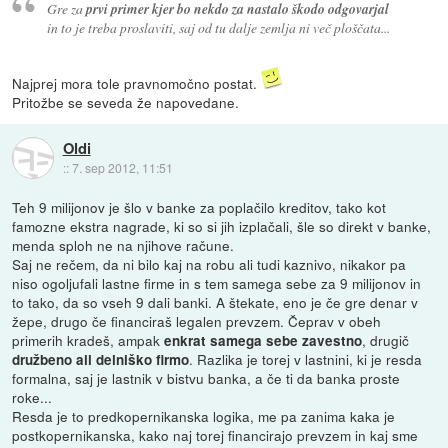
Gre za
prvi primer kjer bo nekdo za nastalo škodo odgovarjal
in to je treba proslaviti, saj od tu dalje zemlja ni več ploščata...
Najprej mora tole pravnomočno postat.
Pritožbe se seveda že napovedane.
Oldi
::
7. sep 2012, 11:51
Teh 9 milijonov je šlo v banke za poplačilo kreditov, tako kot
famozne ekstra nagrade, ki so si jih izplačali, šle so direkt v banke,
menda sploh ne na njihove račune.
Saj ne rečem, da ni bilo kaj na robu ali tudi kaznivo, nikakor pa
niso ogoljufali lastne firme in s tem samega sebe za 9 milijonov in
to tako, da so vseh 9 dali banki. A štekate, eno je če gre denar v
žepe, drugo če financiraš legalen prevzem. Čeprav v obeh
primerih kradeš, ampak
, drugič
enkrat samega sebe zavestno
. Razlika je torej v lastnini, ki je resda
družbeno ali delniško firmo
formalna, saj je lastnik v bistvu banka, a če ti da banka proste
roke...
Resda je to predkopernikanska logika, me pa zanima kaka je
postkopernikanska, kako naj torej financirajo prevzem in kaj sme