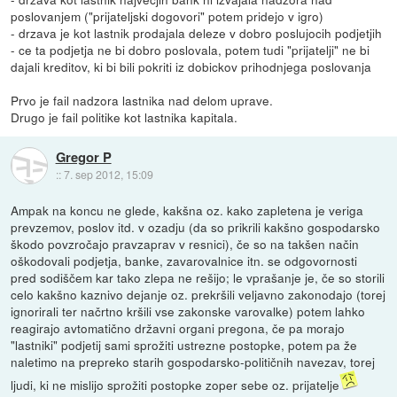
poslovanjem ("prijateljski dogovori" potem pridejo v igro)
- drzava je kot lastnik prodajala deleze v dobro poslujocih podjetjih
- ce ta podjetja ne bi dobro poslovala, potem tudi "prijatelji" ne bi
dajali kreditov, ki bi bili pokriti iz dobickov prihodnjega poslovanja
Prvo je fail nadzora lastnika nad delom uprave.
Drugo je fail politike kot lastnika kapitala.
Gregor P
::
7. sep 2012, 15:09
Ampak na koncu ne glede, kakšna oz. kako zapletena je veriga
prevzemov, poslov itd. v ozadju (da so prikrili kakšno gospodarsko
škodo povzročajo pravzaprav v resnici), če so na takšen način
oškodovali podjetja, banke, zavarovalnice itn. se odgovornosti
pred sodiščem kar tako zlepa ne rešijo; le vprašanje je, če so storili
celo kakšno kaznivo dejanje oz. prekršili veljavno zakonodajo (torej
ignorirali ter načrtno kršili vse zakonske varovalke) potem lahko
reagirajo avtomatično državni organi pregona, če pa morajo
"lastniki" podjetij sami sprožiti ustrezne postopke, potem pa že
naletimo na prepreko starih gospodarsko-političnih navezav, torej
ljudi, ki ne mislijo sprožiti postopke zoper sebe oz. prijatelje