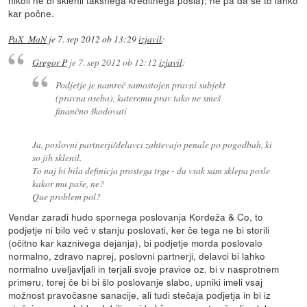
nikoli ne bi sklenil takšnega kreditnega posla); ne pa da se to lahko
kar počne.
PaX_MaN
je
7. sep 2012 ob 13:29
izjavil
:
Gregor P
je
7. sep 2012 ob 12:12
izjavil
:
Podjetje je namreč samostojen pravni subjekt
(pravna oseba), kateremu prav tako ne smeš
finančno škodovati
Ja, poslovni partnerji/delavci zahtevajo penale po pogodbah, ki
so jih sklenil.
To naj bi bila definicja prostega trga - da vsak sam sklepa posle
kakor mu paše, ne?
Que problem pol?
Vendar zaradi hudo spornega poslovanja Kordeža & Co, to
podjetje ni bilo več v stanju poslovati, ker če tega ne bi storili
(očitno kar kaznivega dejanja), bi podjetje morda poslovalo
normalno, zdravo naprej, poslovni partnerji, delavci bi lahko
normalno uveljavljali in terjali svoje pravice oz. bi v nasprotnem
primeru, torej če bi bi šlo poslovanje slabo, upniki imeli vsaj
možnost pravočasne sanacije, ali tudi stečaja podjetja in bi iz