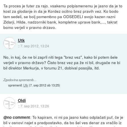
Ta proces je futer za rajo. vsakemu polpismenemu je jasno da je to
kost za glodanje in da je Kordez ocitno brez pravih vez. Ko bodo
tam sedeli, se bolj pomembno pa ODSEDELI svojo kazen razni
Zidarji, Hilde, nadzorniki bank, kompletne uprave bank,..., takrat
bomo verjeli v pravno drzavo.
Utk
::
7. sep 2012, 13:24
No, in kaj, če ne bi zaprli niti tega "brez vez", kako bi potem šele
verjeli v pravno državo? Čisto brez vez pa že ni bil, drugače ne bi
bil direktor Merkurja, v forumu 21, dobival posojila, itd.
Zgodovina sprememb…
spremenil:
Utk
(
7. sep 2012 ob 13:25
)
Oldi
::
7. sep 2012, 13:26
: To kapiram, ni mi pa jasno kako odplačati puf, če je
@no comment
bil v osnovi najet s predpostavko, da bo šel ves denar za vračilo iz