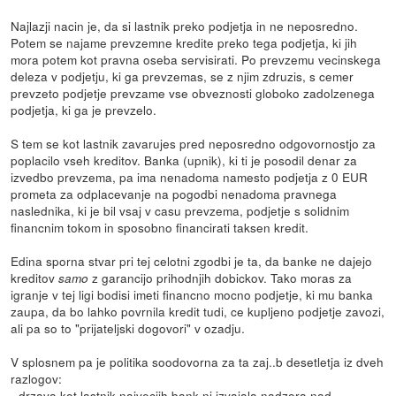
Najlazji nacin je, da si lastnik preko podjetja in ne neposredno.
Potem se najame prevzemne kredite preko tega podjetja, ki jih
mora potem kot pravna oseba servisirati. Po prevzemu vecinskega
deleza v podjetju, ki ga prevzemas, se z njim zdruzis, s cemer
prevzeto podjetje prevzame vse obveznosti globoko zadolzenega
podjetja, ki ga je prevzelo.
S tem se kot lastnik zavarujes pred neposredno odgovornostjo za
poplacilo vseh kreditov. Banka (upnik), ki ti je posodil denar za
izvedbo prevzema, pa ima nenadoma namesto podjetja z 0 EUR
prometa za odplacevanje na pogodbi nenadoma pravnega
naslednika, ki je bil vsaj v casu prevzema, podjetje s solidnim
financnim tokom in sposobno financirati taksen kredit.
Edina sporna stvar pri tej celotni zgodbi je ta, da banke ne dajejo
kreditov
z garancijo prihodnjih dobickov. Tako moras za
samo
igranje v tej ligi bodisi imeti financno mocno podjetje, ki mu banka
zaupa, da bo lahko povrnila kredit tudi, ce kupljeno podjetje zavozi,
ali pa so to "prijateljski dogovori" v ozadju.
V splosnem pa je politika soodovorna za ta zaj..b desetletja iz dveh
razlogov:
- drzava kot lastnik najvecjih bank ni izvajala nadzora nad