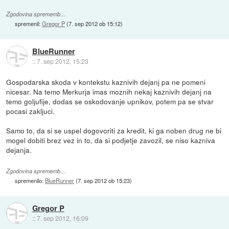
Zgodovina sprememb…
spremenil:
Gregor P
(
7. sep 2012 ob 15:12
)
BlueRunner
::
7. sep 2012, 15:23
Gospodarska skoda v kontekstu kaznivih dejanj pa ne pomeni
nicesar. Na temo Merkurja imas moznih nekaj kaznivih dejanj na
temo goljufije, dodas se oskodovanje upnikov, potem pa se stvar
pocasi zakljuci.
Samo to, da si se uspel dogovoriti za kredit, ki ga noben drug ne bi
mogel dobiti brez vez in to, da si podjetje zavozil, se niso kazniva
dejanja.
Zgodovina sprememb…
spremenilo:
BlueRunner
(
7. sep 2012 ob 15:23
)
Gregor P
::
7. sep 2012, 16:09