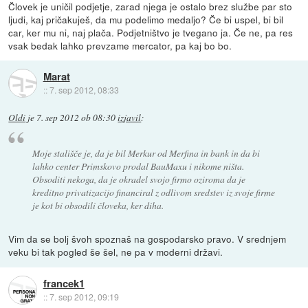
Človek je uničil podjetje, zarad njega je ostalo brez službe par sto
ljudi, kaj pričakuješ, da mu podelimo medaljo? Če bi uspel, bi bil
car, ker mu ni, naj plača. Podjetništvo je tvegano ja. Če ne, pa res
vsak bedak lahko prevzame mercator, pa kaj bo bo.
Marat
::
7. sep 2012, 08:33
Oldi
je
7. sep 2012 ob 08:30
izjavil
:
Moje stališče je, da je bil Merkur od Merfina in bank in da bi
lahko center Primskovo prodal BauMaxu i nikome ništa.
Obsoditi nekoga, da je okradel svojo firmo oziroma da je
kreditno privatizacijo financiral z odlivom sredstev iz svoje firme
je kot bi obsodili človeka, ker diha.
Vim da se bolj švoh spoznaš na gospodarsko pravo. V srednjem
veku bi tak pogled še šel, ne pa v moderni državi.
francek1
::
7. sep 2012, 09:19