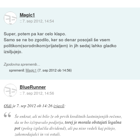
Magic1
::
7. sep 2012, 14:54
Super, potem pa kar celo klapo.
Samo se ne bo zgodilo, ker so denar posojali še vsem
politikom(sorodnikom/prijateljem) in jih sedaj lahko gladko
izsiljujejo.
Zgodovina sprememb…
spremenil:
Magic1
(
7. sep 2012 ob 14:56
)
BlueRunner
::
7. sep 2012, 14:56
Oldi
je
7. sep 2012 ob 14:26
izjavil
:
Še enkrat, ali ni bilo že ob prvih kreditnih lastninjenjih rečeno,
da se bo izčrpavalo podjetja,
torej je morala obstajati legalna
pot
(poleg izplačila dividend), ali pa niso vedeli kaj pišejo,
zakonodajalci in vsi ostali.