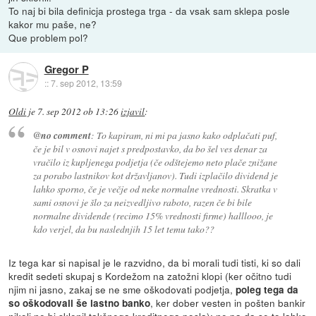
To naj bi bila definicja prostega trga - da vsak sam sklepa posle
kakor mu paše, ne?
Que problem pol?
Gregor P
::
7. sep 2012, 13:59
Oldi
je
7. sep 2012 ob 13:26
izjavil
:
@no comment
: To kapiram, ni mi pa jasno kako odplačati puf,
če je bil v osnovi najet s predpostavko, da bo šel ves denar za
vračilo iz kupljenega podjetja (če odštejemo neto plače znižane
za porabo lastnikov kot državljanov). Tudi izplačilo dividend je
lahko sporno, če je večje od neke normalne vrednosti. Skratka v
sami osnovi je šlo za neizvedljivo raboto, razen če bi bile
normalne dividende (recimo 15% vrednosti firme) halllooo, je
kdo verjel, da bu naslednjih 15 let temu tako??
Iz tega kar si napisal je le razvidno, da bi morali tudi tisti, ki so dali
kredit sedeti skupaj s Kordežom na zatožni klopi (ker očitno tudi
njim ni jasno, zakaj se ne sme oškodovati podjetja,
poleg tega da
, ker dober vesten in pošten bankir
so oškodovali še lastno banko