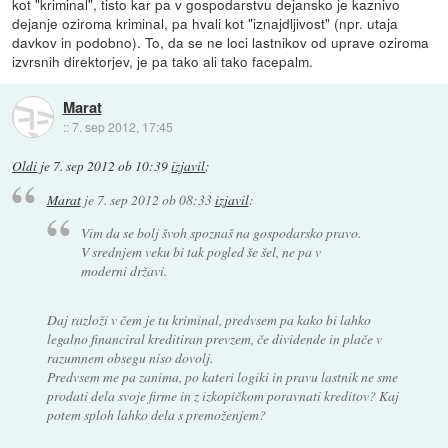
kot "kriminal", tisto kar pa v gospodarstvu dejansko je kaznivo
dejanje oziroma kriminal, pa hvali kot "iznajdljivost" (npr. utaja
davkov in podobno). To, da se ne loci lastnikov od uprave oziroma
izvrsnih direktorjev, je pa tako ali tako facepalm.
Marat
::
7. sep 2012, 17:45
Oldi
je
7. sep 2012 ob 10:39
izjavil
:
Marat
je
7. sep 2012 ob 08:33
izjavil
:
Vim da se bolj švoh spoznaš na gospodarsko pravo.
V srednjem veku bi tak pogled še šel, ne pa v
moderni državi.
Daj razloži v čem je tu kriminal, predvsem pa kako bi lahko
legalno financiral kreditiran prevzem, če dividende in plače v
razumnem obsegu niso dovolj.
Predvsem me pa zanima, po kateri logiki in pravu lastnik ne sme
prodati dela svoje firme in z izkopičkom poravnati kreditov? Kaj
potem sploh lahko dela s premoženjem?