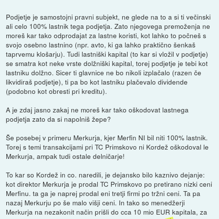
Podjetje je samostojni pravni subjekt, ne glede na to a si ti večinski
ali celo 100% lastnik tega podjetja. Zato njegovega premoženja ne
moreš kar tako odprodajat za lastne koristi, kot lahko to počneš s
svojo osebno lastnino (npr. avto, ki ga lahko praktično šenkaš
taprvemu klošarju). Tudi lastniški kapital (to kar si vložil v podjetje)
se smatra kot neke vrste dolžniški kapital, torej podjetje je tebi kot
lastniku dolžno. Sicer ti glavnice ne bo nikoli izplačalo (razen če
likvidiraš podjetje), ti pa bo kot lastniku plačevalo dividende
(podobno kot obresti pri kreditu).
A je zdaj jasno zakaj ne moreš kar tako oškodovat lastnega
podjetja zato da si napolniš žepe?
Še posebej v primeru Merkurja, kjer Merfin NI bil niti 100% lastnik.
Torej s temi transakcijami pri TC Primskovo ni Kordež oškodoval le
Merkurja, ampak tudi ostale delničarje!
To kar so Kordež in co. naredili, je dejansko bilo kaznivo dejanje:
kot direktor Merkurja je prodal TC Primskovo po pretirano nizki ceni
Merfinu. ta ga je naprej prodal eni tretji firmi po tržni ceni. Ta pa
nazaj Merkurju po še malo višji ceni. In tako so menedžerji
Merkurja na nezakonit način prišli do cca 10 mio EUR kapitala, za