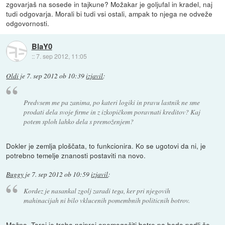
zgovarjaš na sosede in tajkune? Možakar je goljufal in kradel, naj
tudi odgovarja. Morali bi tudi vsi ostali, ampak to njega ne odveže
odgovornosti.
BlaY0
::
7. sep 2012, 11:05
Oldi
je
7. sep 2012 ob 10:39
izjavil
:
Predvsem me pa zanima, po kateri logiki in pravu lastnik ne sme
prodati dela svoje firme in z izkopičkom poravnati kreditov? Kaj
potem sploh lahko dela s premoženjem?
Dokler je zemlja ploščata, to funkcionira. Ko se ugotovi da ni, je
potrebno temelje znanosti postaviti na novo.
Buggy
je
7. sep 2012 ob 10:59
izjavil
:
Kordez je nasankal zgolj zaradi tega, ker pri njegovih
mahinacijah ni bilo vklucenih pomembnih politicnih botrov.
Možno. Torej je treba najprej onemogočiti botre pa bodo padli še