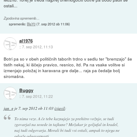
ostali...
Zgodovina sprememb…
spremenilo:
BlaY0
(
7. sep 2012 ob 11:06
)
al1976
::
7. sep 2012, 11:13
Botri pa so v obeh političnih taborih trdno v sedlu ter "bremzajo" še
tistih nekaj, ki iščejo pravico, resnico, itd. Pa na vsake volitve si
izmenjajo položaj in karavana gre dalje... raja pa čedalje bolj
siromašna.
Buggy
::
7. sep 2012, 11:22
jan_g
je
7. sep 2012 ob 11:03
izjavil
:
To nima veze. A če tebe kaznujejo za prehitro vožnjo, se tudi
zgovarjaš na sosede in tajkune? Možakar je goljufal in kradel,
naj tudi odgovarja. Morali bi tudi vsi ostali, ampak to njega ne
odveže odgovornosti.