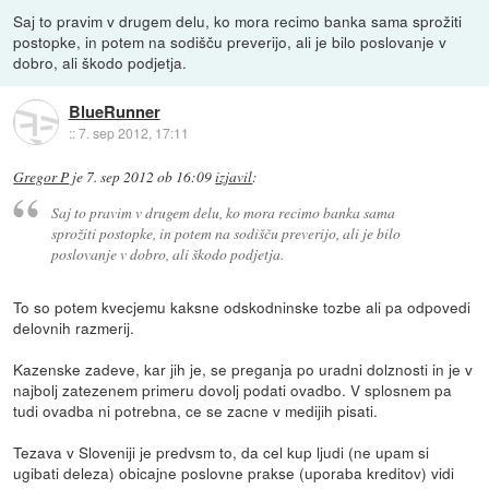
Saj to pravim v drugem delu, ko mora recimo banka sama sprožiti
postopke, in potem na sodišču preverijo, ali je bilo poslovanje v
dobro, ali škodo podjetja.
BlueRunner
::
7. sep 2012, 17:11
Gregor P
je
7. sep 2012 ob 16:09
izjavil
:
Saj to pravim v drugem delu, ko mora recimo banka sama
sprožiti postopke, in potem na sodišču preverijo, ali je bilo
poslovanje v dobro, ali škodo podjetja.
To so potem kvecjemu kaksne odskodninske tozbe ali pa odpovedi
delovnih razmerij.
Kazenske zadeve, kar jih je, se preganja po uradni dolznosti in je v
najbolj zatezenem primeru dovolj podati ovadbo. V splosnem pa
tudi ovadba ni potrebna, ce se zacne v medijih pisati.
Tezava v Sloveniji je predvsm to, da cel kup ljudi (ne upam si
ugibati deleza) obicajne poslovne prakse (uporaba kreditov) vidi