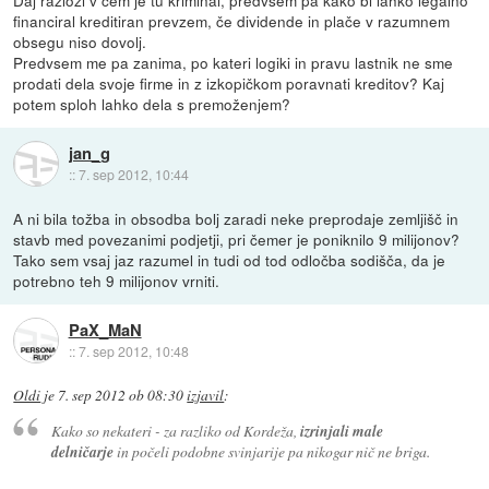
financiral kreditiran prevzem, če dividende in plače v razumnem
obsegu niso dovolj.
Predvsem me pa zanima, po kateri logiki in pravu lastnik ne sme
prodati dela svoje firme in z izkopičkom poravnati kreditov? Kaj
potem sploh lahko dela s premoženjem?
jan_g
::
7. sep 2012, 10:44
A ni bila tožba in obsodba bolj zaradi neke preprodaje zemljišč in
stavb med povezanimi podjetji, pri čemer je poniknilo 9 milijonov?
Tako sem vsaj jaz razumel in tudi od tod odločba sodišča, da je
potrebno teh 9 milijonov vrniti.
PaX_MaN
::
7. sep 2012, 10:48
Oldi
je
7. sep 2012 ob 08:30
izjavil
:
Kako so nekateri - za razliko od Kordeža,
izrinjali male
delničarje
in počeli podobne svinjarije pa nikogar nič ne briga.