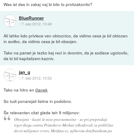
Was ist das in zakaj naj bi bilo to protizakonito?
BlueRunner
::
7. sep 2012, 10:48
Ali lahko kdo privlece ven obtoznico, da vidimo cesa je bil obtozen
in sodbo, da vidimo cesa je bil obsojen.
Tako na pamet je tezko kaj reci in dvomim, da je sodisce ugotovilo,
da bi bil kapitalizem kazniv.
jan_g
::
7. sep 2012, 10:52
Tako na hitro en
članek
So tudi ponarejali listine in podobno.
Še relevanten citat glede teh 9 milijonov:
Obsojeni - kazni še niso pravnomočne - so pri preprodaji
trgovskega centra Primskovo Merkur oškodovali za približno
devet milijonov evrov, Merfinu oz. njihovim družbenikom pa