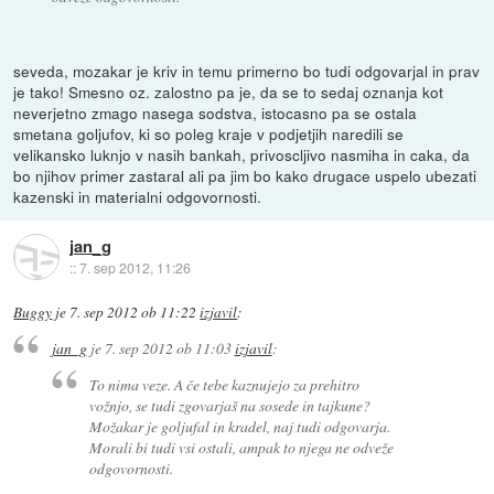
seveda, mozakar je kriv in temu primerno bo tudi odgovarjal in prav
je tako! Smesno oz. zalostno pa je, da se to sedaj oznanja kot
neverjetno zmago nasega sodstva, istocasno pa se ostala
smetana goljufov, ki so poleg kraje v podjetjih naredili se
velikansko luknjo v nasih bankah, privoscljivo nasmiha in caka, da
bo njihov primer zastaral ali pa jim bo kako drugace uspelo ubezati
kazenski in materialni odgovornosti.
jan_g
::
7. sep 2012, 11:26
Buggy
je
7. sep 2012 ob 11:22
izjavil
:
jan_g
je
7. sep 2012 ob 11:03
izjavil
:
To nima veze. A če tebe kaznujejo za prehitro
vožnjo, se tudi zgovarjaš na sosede in tajkune?
Možakar je goljufal in kradel, naj tudi odgovarja.
Morali bi tudi vsi ostali, ampak to njega ne odveže
odgovornosti.