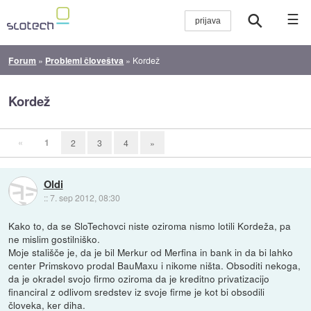
☰
Forum
»
Problemi človeštva
»
Kordež
Kordež
«
1
2
3
4
»
Oldi
::
7. sep 2012, 08:30
Kako to, da se SloTechovci niste oziroma nismo lotili Kordeža, pa
ne mislim gostilniško.
Moje stališče je, da je bil Merkur od Merfina in bank in da bi lahko
center Primskovo prodal BauMaxu i nikome ništa. Obsoditi nekoga,
da je okradel svojo firmo oziroma da je kreditno privatizacijo
financiral z odlivom sredstev iz svoje firme je kot bi obsodili
človeka, ker diha.