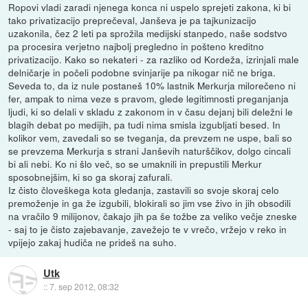
Ropovi vladi zaradi njenega konca ni uspelo sprejeti zakona, ki bi
tako privatizacijo preprečeval, Janševa je pa tajkunizacijo
uzakonila, čez 2 leti pa sprožila medijski stanpedo, naše sodstvo
pa procesira verjetno najbolj pregledno in pošteno kreditno
privatizacijo. Kako so nekateri - za razliko od Kordeža, izrinjali male
delničarje in počeli podobne svinjarije pa nikogar nič ne briga.
Seveda to, da iz nule postaneš 10% lastnik Merkurja milorečeno ni
fer, ampak to nima veze s pravom, glede legitimnosti preganjanja
ljudi, ki so delali v skladu z zakonom in v času dejanj bili deležni le
blagih debat po medijih, pa tudi nima smisla izgubljati besed. In
kolikor vem, zavedali so se tveganja, da prevzem ne uspe, bali so
se prevzema Merkurja s strani Janševih naturščikov, dolgo cincali
bi ali nebi. Ko ni šlo več, so se umaknili in prepustili Merkur
sposobnejšim, ki so ga skoraj zafurali.
Iz čisto človeškega kota gledanja, zastavili so svoje skoraj celo
premoženje in ga že izgubili, blokirali so jim vse živo in jih obsodili
na vračilo 9 milijonov, čakajo jih pa še tožbe za veliko večje zneske
- saj to je čisto zajebavanje, zavežejo te v vrečo, vržejo v reko in
vpijejo zakaj hudiča ne prideš na suho.
Utk
::
7. sep 2012, 08:32