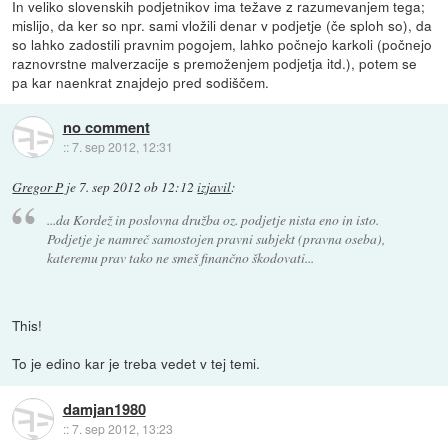
In veliko slovenskih podjetnikov ima težave z razumevanjem tega;
mislijo, da ker so npr. sami vložili denar v podjetje (če sploh so), da
so lahko zadostili pravnim pogojem, lahko počnejo karkoli (počnejo
raznovrstne malverzacije s premoženjem podjetja itd.), potem se
pa kar naenkrat znajdejo pred sodiščem.
no comment
::
7. sep 2012, 12:31
Gregor P
je
7. sep 2012 ob 12:12
izjavil
:
...da Kordež in poslovna družba oz. podjetje nista eno in isto.
Podjetje je namreč samostojen pravni subjekt (pravna oseba),
kateremu prav tako ne smeš finančno škodovati...
This!
To je edino kar je treba vedet v tej temi.
damjan1980
::
7. sep 2012, 13:23