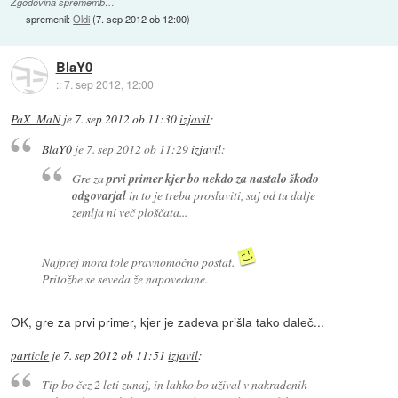
Zgodovina sprememb…
spremenil:
Oldi
(
7. sep 2012 ob 12:00
)
BlaY0
::
7. sep 2012, 12:00
PaX_MaN
je
7. sep 2012 ob 11:30
izjavil
:
BlaY0
je
7. sep 2012 ob 11:29
izjavil
:
Gre za
prvi primer kjer bo nekdo za nastalo škodo
odgovarjal
in to je treba proslaviti, saj od tu dalje
zemlja ni več ploščata...
Najprej mora tole pravnomočno postat.
Pritožbe se seveda že napovedane.
OK, gre za prvi primer, kjer je zadeva prišla tako daleč...
particle
je
7. sep 2012 ob 11:51
izjavil
:
Tip bo čez 2 leti zunaj, in lahko bo užival v nakradenih