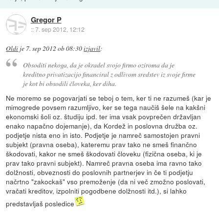
Gregor P
::
7. sep 2012, 12:12
Oldi
je
7. sep 2012 ob 08:30
izjavil
:
Obsoditi nekoga, da je okradel svojo firmo oziroma da je
kreditno privatizacijo financiral z odlivom sredstev iz svoje firme
je kot bi obsodili človeka, ker diha.
Ne moremo se pogovarjati se teboj o tem, ker ti ne razumeš (kar je
mimogrede povsem razumljivo, ker se tega naučiš šele na kakšni
ekonomski šoli oz. študiju ipd. ter ima vsak povprečen državljan
enako napačno dojemanje), da Kordež in poslovna družba oz.
podjetje nista eno in isto. Podjetje je namreč samostojen pravni
subjekt (pravna oseba), kateremu prav tako ne smeš finančno
škodovati, kakor ne smeš škodovati človeku (fizična oseba, ki je
prav tako pravni subjekt). Namreč pravna oseba ima ravno tako
dolžnosti, obveznosti do poslovnih partnerjev in če ti podjetju
načrtno "zakockaš" vso premoženje (da ni več zmožno poslovati,
vračati kreditov, izpolniti pogodbene dolžnosti itd.), si lahko
predstavljaš posledice