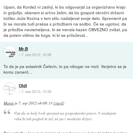
Upam, da Kordež ni zadnji, ki bo odgovarjal za organizirano krajo
in goljufijo. obenem si srčno želim, da bo gospod okrožni državni
tožilec Jože Kozina v tem stilu nadaljeval svoje delo. Spremenit pa
bi se morala tudi praksa s pritožbami na sodbo. Če se ugotovi, da
je pritožba neutemeljena, bi se morala kazen OBVEZNO zvišat, pa
da potem vidimo še koga, ki bi se pritoževal...
Mr.B
::
7. sep 2012, 10:38
To da je pa solastnik Čeferin, to pa nikogar ne moti. Verjetno se je
komu zameril...
Oldi
::
7. sep 2012, 10:39
Marat
je
7. sep 2012 ob 08:33
izjavil
:
Vim da se bolj švoh spoznaš na gospodarsko pravo. V srednjem
veku bi tak pogled še šel, ne pa v moderni državi.
Daj razloži v čem je tu kriminal, predvsem pa kako bi lahko legalno