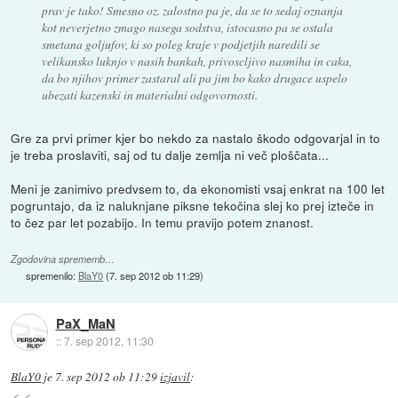
prav je tako! Smesno oz. zalostno pa je, da se to sedaj oznanja
kot neverjetno zmago nasega sodstva, istocasno pa se ostala
smetana goljufov, ki so poleg kraje v podjetjih naredili se
velikansko luknjo v nasih bankah, privoscljivo nasmiha in caka,
da bo njihov primer zastaral ali pa jim bo kako drugace uspelo
ubezati kazenski in materialni odgovornosti.
Gre za prvi primer kjer bo nekdo za nastalo škodo odgovarjal in to
je treba proslaviti, saj od tu dalje zemlja ni več ploščata...
Meni je zanimivo predvsem to, da ekonomisti vsaj enkrat na 100 let
pogruntajo, da iz naluknjane piksne tekočina slej ko prej izteče in
to čez par let pozabijo. In temu pravijo potem znanost.
Zgodovina sprememb…
spremenilo:
BlaY0
(
7. sep 2012 ob 11:29
)
PaX_MaN
::
7. sep 2012, 11:30
BlaY0
je
7. sep 2012 ob 11:29
izjavil
: