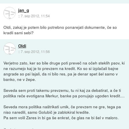
jan_g
::
7. sep 2012, 11:54
Oldi, zakaj je potem bilo potrebno ponarejati dokumente, če so
kradli sami sebi?
Oldi
::
7. sep 2012, 11:56
Verjetno zato, ker so bile druge poti preveč na očeh steklih psov, ki
ne razumejo kaj je to prevzem na kredit. Ko so si izplačali bajne
angrade so psi lajali, da ni bilo res, pa je denar spet šel samo v
banko, ne v žepe.
Seveda sem proti takemu prevzemu, tu ni kaj za debatirat, a če ti
politika reče evotigana Merkur, banke pa ponujajo ugoden kredit....
Seveda mora politika naštrikati umik, če prevzem ne gre, tega pa
niso naredili, samo Golubič je zablokiral kredite.
Pa sem volil Zares in bi ga še enkrat, če glas ne bi šel v maloro.