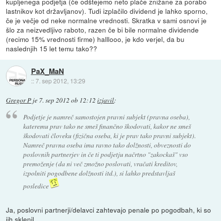
kupljenega podjetja (če odštejemo neto plače znižane za porabo
lastnikov kot državljanov). Tudi izplačilo dividend je lahko sporno,
če je večje od neke normalne vrednosti. Skratka v sami osnovi je
šlo za neizvedljivo raboto, razen če bi bile normalne dividende
(recimo 15% vrednosti firme) halllooo, je kdo verjel, da bu
naslednjih 15 let temu tako??
PaX_MaN
::
7. sep 2012, 13:29
Gregor P
je
7. sep 2012 ob 12:12
izjavil
:
Podjetje je namreč samostojen pravni subjekt (pravna oseba),
kateremu prav tako ne smeš finančno škodovati, kakor ne smeš
škodovati človeku (fizična oseba, ki je prav tako pravni subjekt).
Namreč pravna oseba ima ravno tako dolžnosti, obveznosti do
poslovnih partnerjev in če ti podjetju načrtno "zakockaš" vso
premoženje (da ni več zmožno poslovati, vračati kreditov,
izpolniti pogodbene dolžnosti itd.), si lahko predstavljaš
posledice
Ja, poslovni partnerji/delavci zahtevajo penale po pogodbah, ki so
jih sklenil.