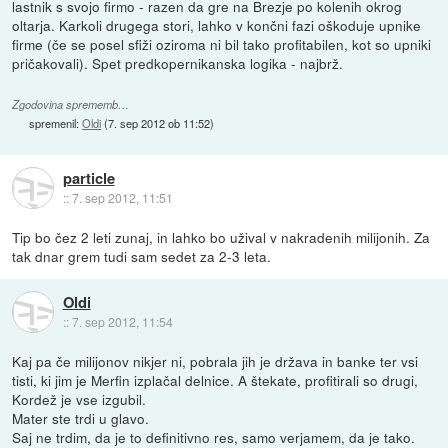
lastnik s svojo firmo - razen da gre na Brezje po kolenih okrog
oltarja. Karkoli drugega stori, lahko v končni fazi oškoduje upnike
firme (če se posel sfiži oziroma ni bil tako profitabilen, kot so upniki
pričakovali). Spet predkopernikanska logika - najbrž.
Zgodovina sprememb…
spremenil:
Oldi
(
7. sep 2012 ob 11:52
)
particle
::
7. sep 2012, 11:51
Tip bo čez 2 leti zunaj, in lahko bo užival v nakradenih milijonih. Za
tak dnar grem tudi sam sedet za 2-3 leta.
Oldi
::
7. sep 2012, 11:54
Kaj pa če milijonov nikjer ni, pobrala jih je država in banke ter vsi
tisti, ki jim je Merfin izplačal delnice. A štekate, profitirali so drugi,
Kordež je vse izgubil.
Mater ste trdi u glavo.
Saj ne trdim, da je to definitivno res, samo verjamem, da je tako.