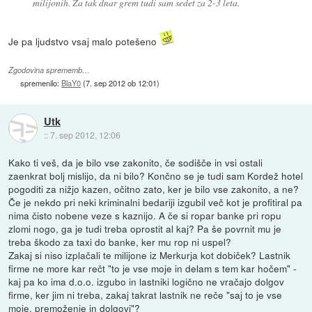
milijonih. Za tak dnar grem tudi sam sedet za 2-3 leta.
Je pa ljudstvo vsaj malo potešeno
Zgodovina sprememb…
spremenilo:
BlaY0
(
7. sep 2012 ob 12:01
)
Utk
::
7. sep 2012, 12:06
Kako ti veš, da je bilo vse zakonito, če sodišče in vsi ostali
zaenkrat bolj mislijo, da ni bilo? Končno se je tudi sam Kordež hotel
pogoditi za nižjo kazen, očitno zato, ker je bilo vse zakonito, a ne?
Če je nekdo pri neki kriminalni bedariji izgubil več kot je profitiral pa
nima čisto nobene veze s kaznijo. A če si ropar banke pri ropu
zlomi nogo, ga je tudi treba oprostit al kaj? Pa še povrnit mu je
treba škodo za taxi do banke, ker mu rop ni uspel?
Zakaj si niso izplačali te milijone iz Merkurja kot dobiček? Lastnik
firme ne more kar rečt "to je vse moje in delam s tem kar hočem" -
kaj pa ko ima d.o.o. izgubo in lastniki logično ne vračajo dolgov
firme, ker jim ni treba, zakaj takrat lastnik ne reče "saj to je vse
moje, premoženje in dolgovi"?