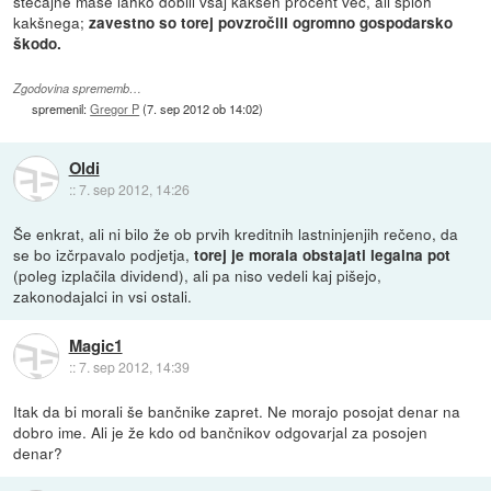
stečajne mase lahko dobili vsaj kakšen procent več, ali sploh
kakšnega;
zavestno so torej povzročili ogromno gospodarsko
škodo.
Zgodovina sprememb…
spremenil:
Gregor P
(
7. sep 2012 ob 14:02
)
Oldi
::
7. sep 2012, 14:26
Še enkrat, ali ni bilo že ob prvih kreditnih lastninjenjih rečeno, da
se bo izčrpavalo podjetja,
torej je morala obstajati legalna pot
(poleg izplačila dividend), ali pa niso vedeli kaj pišejo,
zakonodajalci in vsi ostali.
Magic1
::
7. sep 2012, 14:39
Itak da bi morali še bančnike zapret. Ne morajo posojat denar na
dobro ime. Ali je že kdo od bančnikov odgovarjal za posojen
denar?