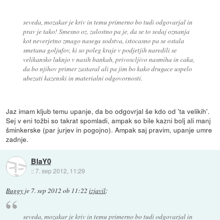
seveda, mozakar je kriv in temu primerno bo tudi odgovarjal in
prav je tako! Smesno oz. zalostno pa je, da se to sedaj oznanja
kot neverjetno zmago nasega sodstva, istocasno pa se ostala
smetana goljufov, ki so poleg kraje v podjetjih naredili se
velikansko luknjo v nasih bankah, privoscljivo nasmiha in caka,
da bo njihov primer zastaral ali pa jim bo kako drugace uspelo
ubezati kazenski in materialni odgovornosti.
Jaz imam kljub temu upanje, da bo odgovrjal še kdo od 'ta velikih'.
Sej v eni tožbi so takrat spomladi, ampak so bile kazni bolj ali manj
šminkerske (par jurjev in pogojno). Ampak saj pravim, upanje umre
zadnje.
BlaY0
::
7. sep 2012, 11:29
Buggy
je
7. sep 2012 ob 11:22
izjavil
:
seveda, mozakar je kriv in temu primerno bo tudi odgovarjal in