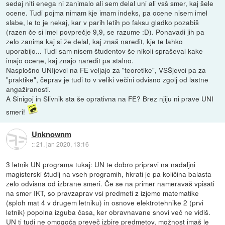
sedaj niti enega ni zanimalo ali sem delal uni ali vsš smer, kaj šele
ocene. Tudi pojma nimam kje imam indeks, pa ocene nisem imel
slabe, le to je nekaj, kar v parih letih po faksu gladko pozabiš
(razen če si imel povprečje 9,9, se razume :D). Ponavadi jih pa
zelo zanima kaj si že delal, kaj znaš naredit, kje te lahko
uporabijo... Tudi sam nisem študentov še nikoli spraševal kake
imajo ocene, kaj znajo naredit pa stalno.
Nasplošno UNIjevci na FE veljajo za "teoretike", VSŠjevci pa za
"praktike", čeprav je tudi to v veliki večini odvisno zgolj od lastne
angažiranosti.
A Sinigoj in Slivnik sta še oprativna na FE? Brez njiju ni prave UNI
smeri!
Unknownm
::
21. jan 2020, 13:16
3 letnik UN programa tukaj: UN te dobro pripravi na nadaljni
magisterski študij na vseh programih, hkrati je pa količina balasta
zelo odvisna od izbrane smeri. Če se na primer nameravaš vpisati
na smer IKT, so pravzaprav vsi predmeti z izjemo matematike
(sploh mat 4 v drugem letniku) in osnove elektrotehnike 2 (prvi
letnik) popolna izguba časa, ker obravnavane snovi več ne vidiš.
UN ti tudi ne omogoča preveč izbire predmetov, možnost imaš le