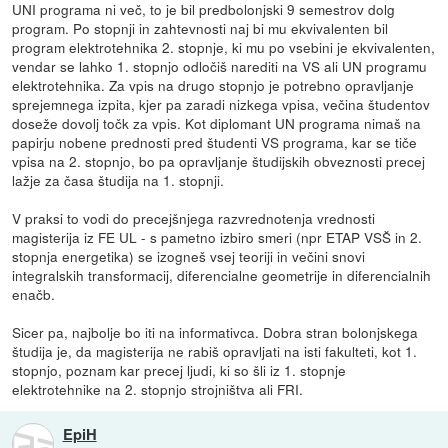
UNI programa ni več, to je bil predbolonjski 9 semestrov dolg
program. Po stopnji in zahtevnosti naj bi mu ekvivalenten bil
program elektrotehnika 2. stopnje, ki mu po vsebini je ekvivalenten,
vendar se lahko 1. stopnjo odločiš narediti na VS ali UN programu
elektrotehnika. Za vpis na drugo stopnjo je potrebno opravljanje
sprejemnega izpita, kjer pa zaradi nizkega vpisa, večina študentov
doseže dovolj točk za vpis. Kot diplomant UN programa nimaš na
papirju nobene prednosti pred študenti VS programa, kar se tiče
vpisa na 2. stopnjo, bo pa opravljanje študijskih obveznosti precej
lažje za časa študija na 1. stopnji.
V praksi to vodi do precejšnjega razvrednotenja vrednosti
magisterija iz FE UL - s pametno izbiro smeri (npr ETAP VSŠ in 2.
stopnja energetika) se izogneš vsej teoriji in večini snovi
integralskih transformacij, diferencialne geometrije in diferencialnih
enačb.
Sicer pa, najbolje bo iti na informativca. Dobra stran bolonjskega
študija je, da magisterija ne rabiš opravljati na isti fakulteti, kot 1.
stopnjo, poznam kar precej ljudi, ki so šli iz 1. stopnje
elektrotehnike na 2. stopnjo strojništva ali FRI.
EpiH