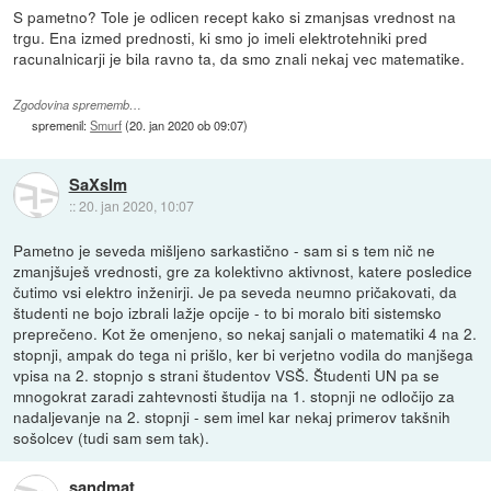
S pametno? Tole je odlicen recept kako si zmanjsas vrednost na
trgu. Ena izmed prednosti, ki smo jo imeli elektrotehniki pred
racunalnicarji je bila ravno ta, da smo znali nekaj vec matematike.
Zgodovina sprememb…
spremenil:
Smurf
(
20. jan 2020 ob 09:07
)
SaXsIm
::
20. jan 2020, 10:07
Pametno je seveda mišljeno sarkastično - sam si s tem nič ne
zmanjšuješ vrednosti, gre za kolektivno aktivnost, katere posledice
čutimo vsi elektro inženirji. Je pa seveda neumno pričakovati, da
študenti ne bojo izbrali lažje opcije - to bi moralo biti sistemsko
preprečeno. Kot že omenjeno, so nekaj sanjali o matematiki 4 na 2.
stopnji, ampak do tega ni prišlo, ker bi verjetno vodila do manjšega
vpisa na 2. stopnjo s strani študentov VSŠ. Študenti UN pa se
mnogokrat zaradi zahtevnosti študija na 1. stopnji ne odločijo za
nadaljevanje na 2. stopnji - sem imel kar nekaj primerov takšnih
sošolcev (tudi sam sem tak).
sandmat