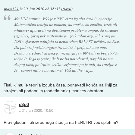
spam321
je
20. jan 2020 ob 18:37
izjavil
:
Ma UNI napram VSŠ je v 90% čista izguba časa in energije.
Matematična teorija ne pomeni, da znaš neko enačbo, izrek ali
whatever uporabiti na določenem problemu ampak da razumeš
(izpelješ) zakaj nek matematični izrek sploh drži, lol. Torej na
UNI v glavnem nabijajo ta nepotreben BALAST prfoksu na čast.
Da pač vsaj nekdo orgazmira ob teh izpeljavah aaa ooo.
Dodana vrednost za nekega inženirja je v 90% ali še bolje 99%
točno 0. Tega inženir nikoli ne bo potreboval, pozabil bo vse
skupaj takoj po izpitu, velika verjetnost pa je tudi, da izpeljave
že v osnovi niti ne bo razumel. VSŠ all the way...
Tisti, ki mu je teorija izguba časa, ponavadi konča na liniji za
strojem ali podobnim (code/lotanje) monkey obratom.
c3p0
::
21. jan 2020, 10:50
Prav gledam, ali izrednega študija na FERI/FRI več sploh ni?