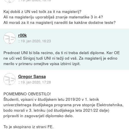
Kaj dobiš z UN več točk za it na magisterij?
Ali na magisteriju uporabljaš znanje matematike 3 in 4?
Ali moraš za it na magisterij narediti še kakšne dodatne teste?
r00k
::
19. jan 2020, 16:23
Prednost UNI bi bila recimo, da ti ni treba delati diplome. Ker OE
ne uči več Sinigoj tudi UNI ni težji od vsš. Za magisterij je edino
merilo v primeru omejitve vpisa izbirni izpit.
Gregor Sansa
::
19. jan 2020, 17:28
POMEMBNO OBVESTILO!
Študenti, vpisani v študijskem letu 2019/20 v 1. letnik
univerzitetnega študijskega programa prve stopnje Elektrotehnika,
bodo morali v 3. letniku (od študijskega leta 2021/22 dalje)
pripraviti in zagovarjati diplomsko delo.
To je skopirano iz strani FE.