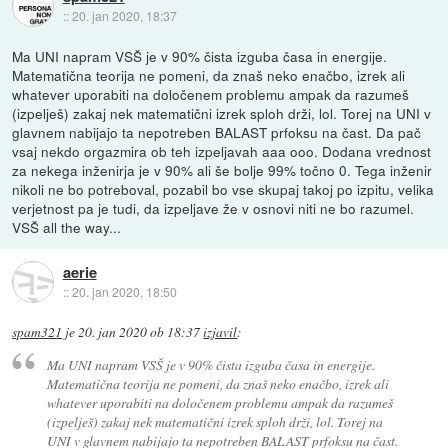
::
20. jan 2020, 18:37
Ma UNI napram VSŠ je v 90% čista izguba časa in energije.
Matematična teorija ne pomeni, da znaš neko enačbo, izrek ali
whatever uporabiti na določenem problemu ampak da razumeš
(izpelješ) zakaj nek matematični izrek sploh drži, lol. Torej na UNI v
glavnem nabijajo ta nepotreben BALAST prfoksu na čast. Da pač
vsaj nekdo orgazmira ob teh izpeljavah aaa ooo. Dodana vrednost
za nekega inženirja je v 90% ali še bolje 99% točno 0. Tega inženir
nikoli ne bo potreboval, pozabil bo vse skupaj takoj po izpitu, velika
verjetnost pa je tudi, da izpeljave že v osnovi niti ne bo razumel.
VSŠ all the way...
aerie
::
20. jan 2020, 18:50
spam321
je
20. jan 2020 ob 18:37
izjavil
:
Ma UNI napram VSŠ je v 90% čista izguba časa in energije.
Matematična teorija ne pomeni, da znaš neko enačbo, izrek ali
whatever uporabiti na določenem problemu ampak da razumeš
(izpelješ) zakaj nek matematični izrek sploh drži, lol. Torej na
UNI v glavnem nabijajo ta nepotreben BALAST prfoksu na čast.