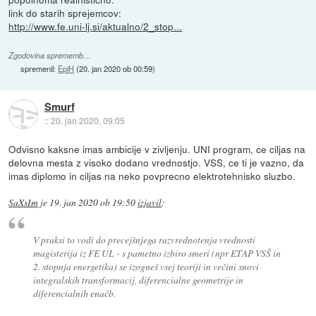
link do starih sprejemcov:
http://www.fe.uni-lj.si/aktualno/2_stop...
Zgodovina sprememb…
spremenil:
EpiH
(
20. jan 2020 ob 00:59
)
Smurf
::
20. jan 2020, 09:05
Odvisno kaksne imas ambicije v zivljenju. UNI program, ce ciljas na
delovna mesta z visoko dodano vrednostjo. VSS, ce ti je vazno, da
imas diplomo in ciljas na neko povprecno elektrotehnisko sluzbo.
SaXsIm
je
19. jan 2020 ob 19:50
izjavil
:
V praksi to vodi do precejšnjega razvrednotenja vrednosti
magisterija iz FE UL - s pametno izbiro smeri (npr ETAP VSŠ in
2. stopnja energetika) se izogneš vsej teoriji in večini snovi
integralskih transformacij, diferencialne geometrije in
diferencialnih enačb.