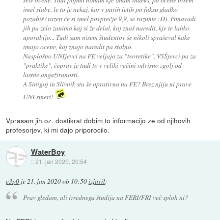
imel slabe, le to je nekaj, kar v parih letih po faksu gladko
pozabiš (razen če si imel povprečje 9,9, se razume :D). Ponavadi
jih pa zelo zanima kaj si že delal, kaj znaš naredit, kje te lahko
uporabijo... Tudi sam nisem študentov še nikoli spraševal kake
imajo ocene, kaj znajo naredit pa stalno.
Nasplošno UNIjevci na FE veljajo za "teoretike", VSŠjevci pa za
"praktike", čeprav je tudi to v veliki večini odvisno zgolj od
lastne angažiranosti.
A Sinigoj in Slivnik sta še oprativna na FE? Brez njiju ni prave
UNI smeri!
Vprasam jih oz. dostikrat dobim to informacijo ze od njihovih
profesorjev, ki mi dajo priporocilo.
WaterBoy
::
21. jan 2020, 20:54
c3p0
je
21. jan 2020 ob 10:50
izjavil
:
Prav gledam, ali izrednega študija na FERI/FRI več sploh ni?