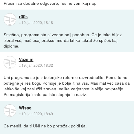
Prosim za dodatne odgovore, res ne vem kaj naj.
r00k
::
19. jan 2020, 18:18
Smešno, programa sta si vedno bolj podobna. Če je tako bi jaz
izbral vsš, maš usaj prakso, morda lahko takrat že spišeš kaj
diplome.
Vazelin
::
19. jan 2020, 18:32
Uni programe se je z bolonjsko reformo razvrednotilo. Komu to ne
potegne je res bogi. Pomoje je bolje it na vsš. Maš mal več časa da
lahko še kaj zaslužiš zraven. Velika verjetnost je višje povprečje.
Po magisteriju imate pa isto stopnjo in naziv.
Wisse
::
19. jan 2020, 18:49
Če meniš, da ti UNI ne bo pretežak pojdi tja.