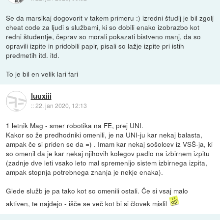
Se da marsikaj dogovorit v takem primeru :) izredni študij je bil zgolj
cheat code za ljudi s službami, ki so dobili enako izobrazbo kot
redni študentje, čeprav so morali pokazati bistveno manj, da so
opravili izpite in pridobili papir, pisali so lažje izpite pri istih
predmetih itd. itd.
To je bil en velik lari fari
luuxiii
::
22. jan 2020, 12:13
1 letnik Mag - smer robotika na FE, prej UNI.
Kakor so že predhodniki omenili, je na UNI-ju kar nekaj balasta,
ampak če si priden se da =) . Imam kar nekaj sošolcev iz VSŠ-ja, ki
so omenil da je kar nekaj njihovih kolegov padlo na izbirnem izpitu
(zadnje dve leti vsako leto mal spremenijo sistem izbirnega izpita,
ampak stopnja potrebnega znanja je nekje enaka).
Glede služb je pa tako kot so omenili ostali. Če si vsaj malo
aktiven, te najdejo - išče se več kot bi si človek mislil