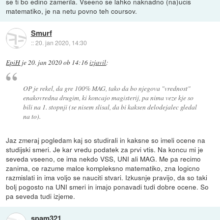
se ti bo edino zamerila. Vseeno se lahko naknadno (na)ucis
matematiko, je na netu povno teh coursov.
Smurf
::
20. jan 2020, 14:30
EpiH
je
20. jan 2020 ob 14:16
izjavil
:
OP je rekel, da gre 100% MAG, tako da bo njegova "vrednost"
enakovredna drugim, ki koncajo magisterij, pa nima veze kje so
bili na 1. stopnji (se nisem slisal, da bi kaksen delodejalec gledal
na to).
Jaz zmeraj pogledam kaj so studirali in kaksne so imeli ocene na
studijski smeri. Je kar vredu podatek za prvi vtis. Na koncu mi je
seveda vseeno, ce ima nekdo VSS, UNI ali MAG. Me pa recimo
zanima, ce razume malce kompleksno matematiko, zna logicno
razmislati in ima voljo se nauciti stvari. Izkusnje pravijo, da so taki
bolj pogosto na UNI smeri in imajo ponavadi tudi dobre ocene. So
pa seveda tudi izjeme.
spam321