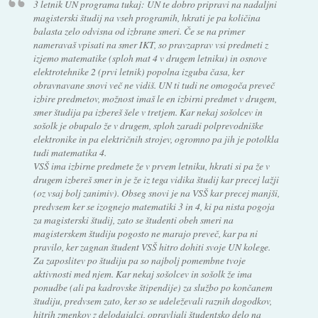
3 letnik UN programa tukaj: UN te dobro pripravi na nadaljni
magisterski študij na vseh programih, hkrati je pa količina
balasta zelo odvisna od izbrane smeri. Če se na primer
nameravaš vpisati na smer IKT, so pravzaprav vsi predmeti z
izjemo matematike (sploh mat 4 v drugem letniku) in osnove
elektrotehnike 2 (prvi letnik) popolna izguba časa, ker
obravnavane snovi več ne vidiš. UN ti tudi ne omogoča preveč
izbire predmetov, možnost imaš le en izbirni predmet v drugem,
smer študija pa izbereš šele v tretjem. Kar nekaj sošolcev in
sošolk je obupalo že v drugem, sploh zaradi polprevodniške
elektronike in pa električnih strojev, ogromno pa jih je potolkla
tudi matematika 4.
VSŠ ima izbirne predmete že v prvem letniku, hkrati si pa že v
drugem izbereš smer in je že iz tega vidika študij kar precej lažji
(oz vsaj bolj zanimiv). Obseg snovi je na VSŠ kar precej manjši,
predvsem ker se izognejo matematiki 3 in 4, ki pa nista pogoja
za magisterski študij, zato se študenti obeh smeri na
magisterskem študiju pogosto ne marajo preveč, kar pa ni
pravilo, ker zagnan študent VSŠ hitro dohiti svoje UN kolege.
Za zaposlitev po študiju pa so najbolj pomembne tvoje
aktivnosti med njem. Kar nekaj sošolcev in sošolk že ima
ponudbe (ali pa kadrovske štipendije) za službo po končanem
študiju, predvsem zato, ker so se udeleževali raznih dogodkov,
hitrih zmenkov z delodajalci, opravljali študentsko delo na