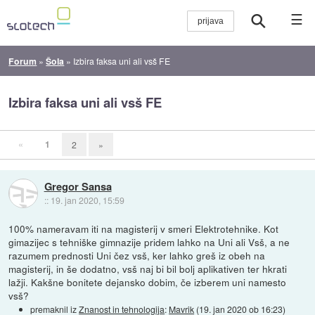
☰
Forum
»
Šola
»
Izbira faksa uni ali vsš FE
Izbira faksa uni ali vsš FE
«
1
2
»
Gregor Sansa
::
19. jan 2020, 15:59
100% nameravam iti na magisterij v smeri Elektrotehnike. Kot
gimazijec s tehniške gimnazije pridem lahko na Uni ali Vsš, a ne
razumem prednosti Uni čez vsš, ker lahko greš iz obeh na
magisterij, in še dodatno, vsš naj bi bil bolj aplikativen ter hkrati
lažji. Kakšne bonitete dejansko dobim, če izberem uni namesto
vsš?
premaknil iz
Znanost in tehnologija
:
Mavrik
(
19. jan 2020 ob 16:23
)