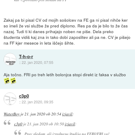
Zakaj pa bi pisal CV od mojih sošolcev na FE ga ni pisal nihče ker
so imeli že vsi službe že pred diplomo. Res pa da je bilo to že čas
nazaj. Tudi ti ki danes prihajajo noben ne piše. Dela preko
študenta vidiš kaj zna in tako dobi zaposlitev ali pa ne. CV je pišejo
na FF kjer mesece in leta iščejo šihte.
T-h-o-r
::
22. jan 2020, 07:55
Aja točno. FRI po treh letih bolonjca stopi direkt iz faksa v službo
c3p0
::
22. jan 2020, 09:35
WaterBoy
je
21. jan 2020 ob 20:54
izjavil
:
c3p0
je
21. jan 2020 ob 10:50
izjavil
:
Prav gledam, ali izrednega študija na FERI/FRI več