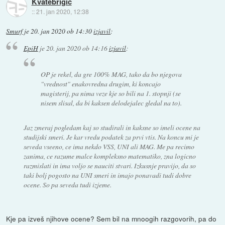
Kvatebrigic
::
21. jan 2020, 12:38
Smurf
je
20. jan 2020 ob 14:30
izjavil
:
EpiH
je
20. jan 2020 ob 14:16
izjavil
:
OP je rekel, da gre 100% MAG, tako da bo njegova
"vrednost" enakovredna drugim, ki koncajo
magisterij, pa nima veze kje so bili na 1. stopnji (se
nisem slisal, da bi kaksen delodejalec gledal na to).
Jaz zmeraj pogledam kaj so studirali in kaksne so imeli ocene na
studijski smeri. Je kar vredu podatek za prvi vtis. Na koncu mi je
seveda vseeno, ce ima nekdo VSS, UNI ali MAG. Me pa recimo
zanima, ce razume malce kompleksno matematiko, zna logicno
razmislati in ima voljo se nauciti stvari. Izkusnje pravijo, da so
taki bolj pogosto na UNI smeri in imajo ponavadi tudi dobre
ocene. So pa seveda tudi izjeme.
Kje pa izveš njihove ocene? Sem bil na mnoogih razgovorih, pa do