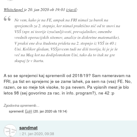
WhiteAngel
je
20. jan 2020 ob 19:01
izjavil
:
Ne vem, kako je na FE, ampak na FRI nimaš za burek na
sprejemcih za 2. stopnjo, ker nimaš praktično nič od te snovi na
VSŠ (npr. ni teorije izračunljivosti, prevajalnikov, omembe
vrednih operacijskih sitemov, analize in diskretne matematike).
V praksi ene dva študenta prideta na 2. stopnjo iz VSŠ in 40 z
Uni. Kolikor gledam, VSŠjevcem tudi ne diši teorija, ki je je še
več na Mag kot na dodiplomskem Uni, tako da to itak ne gre
skupaj že v štartu.
A so se sprejemci kaj spremenili od 2018/19? Sam nameravam na
FRI, pa tist en sprejemc je se zame lahek, pa sem na (vss) FE. No,
razen, ce so meje tok visoke, to pa nevem. Pa vpisnih mest je blo
letos 98 (sej govorimo za rac. in info. program?), ne 42 :p
Zgodovina sprememb…
spremenil:
EpiH
(
20. jan 2020 ob 19:14
)
sandmat
::
21. jan 2020, 09:38