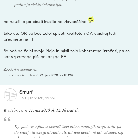
področju elektrotehnike ipd.
ne nauči te pa pisati kvalitetne zlovenščine
tako da, OP, če boš želel spisati kvaliteten CV, obiskuj tudi
predmete na FF
če boš pa želel svoje ideje in misli zelo koherentno izražati, pa se
kar vzporedno piši nekam na FF
Zgodovina sprememb…
spremenilo:
T-h-o-r
(
21. jan 2020 ob 13:23
)
Smurf
::
21. jan 2020, 13:29
Kvatebrigic
je
21. jan 2020 ob 12:38
izjavil
:
Kje pa izveš njihove ocene? Sem bil na mnoogih razgovorih, pa
do sedaj niti enega ni zanimalo ali sem delal uni ali vsš smer, kaj
šele ocene. Tudi pojma nimam kje imam indeks, pa ocene nisem