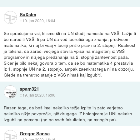
SaXsIm
::
19. jan 2020, 16:04
Se sprašujemo vsi, ki smo šli na UN študij namesto na VSŠ. Lažje ti
bo narediti VSŠ, ti pa UN da več teoretičnega znanja, predvsem
matematike, ki naj bi vsaj v teoriji prišlo prav na 2. stopnji. Realnost
je takšna, da zaradi večjega števila vpisa na magisterij iz VSŠ
programov in nižjega predznanja na 2. stopnji zahtevnost pada.
Sicer je bilo nekaj govora o tem, da se bo matematika 4 prestavila
iz 1. stopnje UN na 2. stopnjo, ampak zaenkrat tega ni na obzorju.
Glede na trenutno stanje z VSŠ nimaš kaj izgubiti.
spam321
::
19. jan 2020, 16:06
Razen tega, da boš imel nekoliko težje izpite in zato verjetno
nekoliko nižje povprečje, nič drugega. Z bolonjcem je UNI nekako
izgubil na pomenu (ne na vseh fakultetah, na mnogih pa).
Gregor Sansa
::
19. jan 2020, 16:16