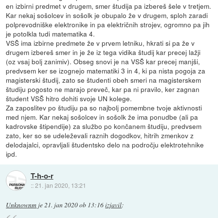
en izbirni predmet v drugem, smer študija pa izbereš šele v tretjem.
Kar nekaj sošolcev in sošolk je obupalo že v drugem, sploh zaradi
polprevodniške elektronike in pa električnih strojev, ogromno pa jih
je potolkla tudi matematika 4.
VSŠ ima izbirne predmete že v prvem letniku, hkrati si pa že v
drugem izbereš smer in je že iz tega vidika študij kar precej lažji
(oz vsaj bolj zanimiv). Obseg snovi je na VSŠ kar precej manjši,
predvsem ker se izognejo matematiki 3 in 4, ki pa nista pogoja za
magisterski študij, zato se študenti obeh smeri na magisterskem
študiju pogosto ne marajo preveč, kar pa ni pravilo, ker zagnan
študent VSŠ hitro dohiti svoje UN kolege.
Za zaposlitev po študiju pa so najbolj pomembne tvoje aktivnosti
med njem. Kar nekaj sošolcev in sošolk že ima ponudbe (ali pa
kadrovske štipendije) za službo po končanem študiju, predvsem
zato, ker so se udeleževali raznih dogodkov, hitrih zmenkov z
delodajalci, opravljali študentsko delo na področju elektrotehnike
ipd.
T-h-o-r
::
21. jan 2020, 13:21
Unknownm
je
21. jan 2020 ob 13:16
izjavil
: