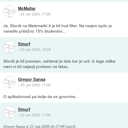
McMallar
::
22. jan 2020, 17:06
Ja, Slivnik na Matematiki 4 je bil hud filter. Na mojem izpitu je
naredilo približno 15% študentov...
Smurf
::
23. jan 2020, 16:28
Slivnik je bil pravicen, zahteval je tisto kar je ucil. Iz tega vidika
meni ni bil najtezji profesor na faksu.
Gregor Sansa
::
23. jan 2020, 17:09
O aplikativnosti pa bolje da ne govorimo...
Smurf
::
23. jan 2020, 17:56
Gregor Sansa
je
23. jan 2020 ob 17:09
izjavil
: