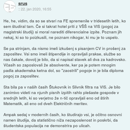
srus
::
22. jan 2020, 16:55
He, he, vidim, da so se stvari na FE spremenile v tridesetih letih, ko
sem študiral tam. Če si takrat hotel priti z VŠŠ na VIS (pogoj za
magistrski študij) si moral narediti diferencialne izpite. Poznam jih
nekaj, ki so to poizkusili, ne poznam nikogar, ki mu je to uspelo.
Se pa strinjam, da nismo imeli izkušenj s pisanjem CV in prošenj za
zaposlitev. Vsi smo imeli štipendije in opravljali prakse, službe so
nas čakale, dovolj je bilo, da si napisal stavek ali dva za kadrovsko.
Včasih so zaposlovali že absolvente, ker pa je potem mnogim
padla akademska ketna dol, so "zaostrili" pogoje in je bila diploma
pogoj za zaposlitev.
Sta bila pa v naših časih Štukovnik in Slivnik filtra na VIS. Je bilo
zanimivo videti na njunih pisnih izpitih rahlo plešaste gospode v
srednjih letih, ki so verjetno že n-tič opravljali eno od štirih
Matematik, ali eno od dveh Električnih meritev.
Ampak sedaj v modernih časih, ko študirajo vsi, je očitno osnovni
namen študija, da statistično niža nezaposlenost in poskrbi, da
študentska populacija ne demonstrira po ulicah.