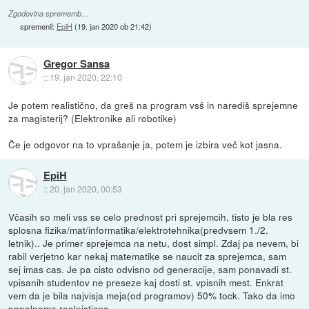
Zgodovina sprememb…
spremenil:
EpiH
(
19. jan 2020 ob 21:42
)
Gregor Sansa
::
19. jan 2020, 22:10
Je potem realistično, da greš na program vsš in narediš sprejemne
za magisterij? (Elektronike ali robotike)
Če je odgovor na to vprašanje ja, potem je izbira več kot jasna.
EpiH
::
20. jan 2020, 00:53
Včasih so meli vss se celo prednost pri sprejemcih, tisto je bla res
splosna fizika/mat/informatika/elektrotehnika(predvsem 1./2.
letnik).. Je primer sprejemca na netu, dost simpl. Zdaj pa nevem, bi
rabil verjetno kar nekaj matematike se naucit za sprejemca, sam
sej imas cas. Je pa cisto odvisno od generacije, sam ponavadi st.
vpisanih studentov ne preseze kaj dosti st. vpisnih mest. Enkrat
vem da je bila najvisja meja(od programov) 50% tock. Tako da imo
popolnoma realnisticno.