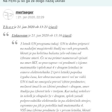
Na FERI-ju so ga že dolgo nazaj ukinali
mertseger
::
21. jan 2020, 22:29
T-h-o-r
je
21. jan 2020 ob 13:21
izjavil
:
Unknownm
je
21. jan 2020 ob 13:16
izjavil
:
3 letnik UN programa tukaj: UN te dobro pripravi
na nadaljni magisterski študij na vseh programih,
hkrati je pa količina balasta zelo odvisna od
izbrane smeri. Če se na primer nameravaš vpisati
na smer IKT, so pravzaprav vsi predmeti z izjemo
matematike (sploh mat 4 v drugem letniku) in
osnove elektrotehnike 2 (prvi letnik) popolna
izguba časa, ker obravnavane snovi več ne vidiš.
UN ti tudi ne omogoča preveč izbire predmetov,
možnost imaš le en izbirni predmet v drugem, smer
študija pa izbereš šele v tretjem. Kar nekaj sošolcev
in sošolk je obupalo že v drugem, sploh zaradi
polprevodniške elektronike in pa električnih strojev,
ogromno pa jih je potolkla tudi matematika 4.
VSŠ ima izbirne predmete že v prvem letniku, hkrati