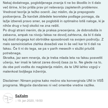
Nekaj dodatnega, poglobljenega znanja ti ne bo škodilo in ti dalo
več širine, ki bo prišla prav pri reševanju zapletenih problemov.
Vrednost teorije je težko ocenit. Jaz mislim, da je prepogosto
podcenjena. Že kanček zbledele teoretske podlage pomaga, da
lažje izbereš pravo smer, se poglobiš in optimalno lotiš naloge, ki je
nihče drug v tvoji okolici ne zna rešiti.
Po drugi strani menim, da je praksa precenjena. Je dobrodošla in
zabavna, ampak na nivoju faksa ne dovolj zahtevna, da bi ti dala
kaj dosti drugega kot obrtniške sposobnosti na svojem področju. Z
malo samoiniciative zlahka dosežeš vse in še več kar bi ti dali na
faksu. Če ti ni do tega, se pa v parih mesecih v službi priučiš
potrebnega.
Skratka, jaz sem mnenja, da je treba mlada leta na faksu posvetiti
učenju, ker imaš le takrat zares dovolj časa za to. Ne glede na to,
da obe poti vodita do magisterija mislim, da te UNI lahko vzgoji v
malenkost boljšega inženirja.
Disclaimer: Nimam pojma kako močno sta konvergirala UNI in VSŠ
programa. Mogoče dandanes ni več omembe vredne razlike.
SaXsIm
::
19. jan 2020, 19:50