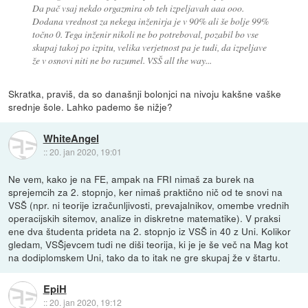
Da pač vsaj nekdo orgazmira ob teh izpeljavah aaa ooo.
Dodana vrednost za nekega inženirja je v 90% ali še bolje 99%
točno 0. Tega inženir nikoli ne bo potreboval, pozabil bo vse
skupaj takoj po izpitu, velika verjetnost pa je tudi, da izpeljave
že v osnovi niti ne bo razumel. VSŠ all the way...
Skratka, praviš, da so današnji bolonjci na nivoju kakšne vaške
srednje šole. Lahko pademo še nižje?
WhiteAngel
::
20. jan 2020, 19:01
Ne vem, kako je na FE, ampak na FRI nimaš za burek na
sprejemcih za 2. stopnjo, ker nimaš praktično nič od te snovi na
VSŠ (npr. ni teorije izračunljivosti, prevajalnikov, omembe vrednih
operacijskih sitemov, analize in diskretne matematike). V praksi
ene dva študenta prideta na 2. stopnjo iz VSŠ in 40 z Uni. Kolikor
gledam, VSŠjevcem tudi ne diši teorija, ki je je še več na Mag kot
na dodiplomskem Uni, tako da to itak ne gre skupaj že v štartu.
EpiH
::
20. jan 2020, 19:12