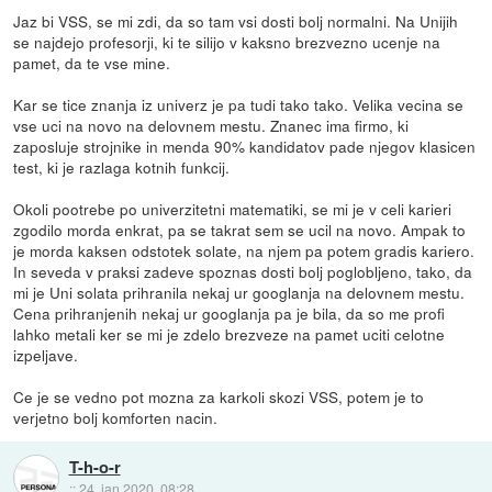
Jaz bi VSS, se mi zdi, da so tam vsi dosti bolj normalni. Na Unijih
se najdejo profesorji, ki te silijo v kaksno brezvezno ucenje na
pamet, da te vse mine.
Kar se tice znanja iz univerz je pa tudi tako tako. Velika vecina se
vse uci na novo na delovnem mestu. Znanec ima firmo, ki
zaposluje strojnike in menda 90% kandidatov pade njegov klasicen
test, ki je razlaga kotnih funkcij.
Okoli pootrebe po univerzitetni matematiki, se mi je v celi karieri
zgodilo morda enkrat, pa se takrat sem se ucil na novo. Ampak to
je morda kaksen odstotek solate, na njem pa potem gradis kariero.
In seveda v praksi zadeve spoznas dosti bolj poglobljeno, tako, da
mi je Uni solata prihranila nekaj ur googlanja na delovnem mestu.
Cena prihranjenih nekaj ur googlanja pa je bila, da so me profi
lahko metali ker se mi je zdelo brezveze na pamet uciti celotne
izpeljave.
Ce je se vedno pot mozna za karkoli skozi VSS, potem je to
verjetno bolj komforten nacin.
T-h-o-r
::
24. jan 2020, 08:28