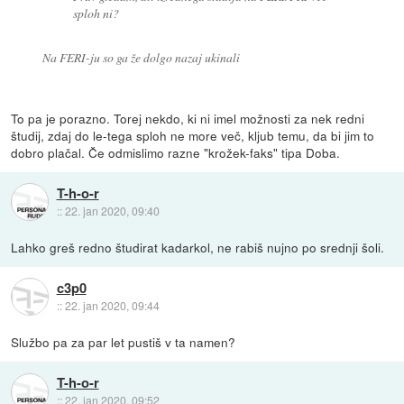
sploh ni?
Na FERI-ju so ga že dolgo nazaj ukinali
To pa je porazno. Torej nekdo, ki ni imel možnosti za nek redni
študij, zdaj do le-tega sploh ne more več, kljub temu, da bi jim to
dobro plačal. Če odmislimo razne "krožek-faks" tipa Doba.
T-h-o-r
::
22. jan 2020, 09:40
Lahko greš redno študirat kadarkol, ne rabiš nujno po srednji šoli.
c3p0
::
22. jan 2020, 09:44
Službo pa za par let pustiš v ta namen?
T-h-o-r
::
22. jan 2020, 09:52