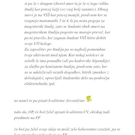
si pa že v drugem izbereš smer in je že iz tega vidika
študij kar precej lažji (oz vsaj bolj zanimiv). Obseg
snovi je na VSŠ kar precej manjši, predvsem ker se
izognejo matematiki 3 in 4, ki pa nista pogoja za
magisterski študij, zato se študenti obeh smeri na
magisterskem študiju pogosto ne marajo preveč, kar
pa ni pravilo, ker zagnan študent VSŠ hitro dohiti
svoje UN kolege.
Za zaposlitev po študiju pa so najbolj pomembne
tvoje aktivnosti med njem. Kar nekaj sošolcev in
sošolk že ima ponudbe (ali pa kadrovske štipendije)
za službo po končanem študiju, predvsem zato, ker
so se udeleževali raznih dogodkov, hitrih zmenkov z
delodajalci, opravljali študentsko delo na področju
elektrotehnike ipd.
ne nauči te pa pisati kvalitetne zlovenščine
tako da, OP, če boš želel spisati kvaliteten CV, obiskuj tudi
predmete na FF
če boš pa želel svoje ideje in misli zelo koherentno izražati, pa se
kar vzporedno piši nekam na FF