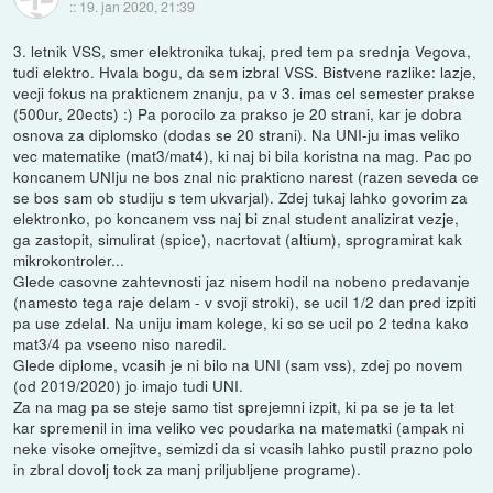
::
19. jan 2020, 21:39
3. letnik VSS, smer elektronika tukaj, pred tem pa srednja Vegova,
tudi elektro. Hvala bogu, da sem izbral VSS. Bistvene razlike: lazje,
vecji fokus na prakticnem znanju, pa v 3. imas cel semester prakse
(500ur, 20ects) :) Pa porocilo za prakso je 20 strani, kar je dobra
osnova za diplomsko (dodas se 20 strani). Na UNI-ju imas veliko
vec matematike (mat3/mat4), ki naj bi bila koristna na mag. Pac po
koncanem UNIju ne bos znal nic prakticno narest (razen seveda ce
se bos sam ob studiju s tem ukvarjal). Zdej tukaj lahko govorim za
elektronko, po koncanem vss naj bi znal student analizirat vezje,
ga zastopit, simulirat (spice), nacrtovat (altium), sprogramirat kak
mikrokontroler...
Glede casovne zahtevnosti jaz nisem hodil na nobeno predavanje
(namesto tega raje delam - v svoji stroki), se ucil 1/2 dan pred izpiti
pa use zdelal. Na uniju imam kolege, ki so se ucil po 2 tedna kako
mat3/4 pa vseeno niso naredil.
Glede diplome, vcasih je ni bilo na UNI (sam vss), zdej po novem
(od 2019/2020) jo imajo tudi UNI.
Za na mag pa se steje samo tist sprejemni izpit, ki pa se je ta let
kar spremenil in ima veliko vec poudarka na matematki (ampak ni
neke visoke omejitve, semizdi da si vcasih lahko pustil prazno polo
in zbral dovolj tock za manj priljubljene programe).