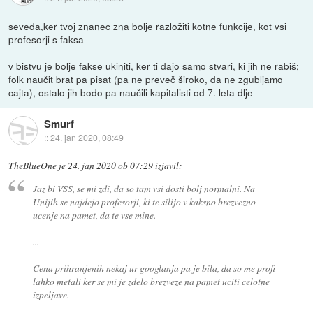
seveda,ker tvoj znanec zna bolje razložiti kotne funkcije, kot vsi
profesorji s faksa
v bistvu je bolje fakse ukiniti, ker ti dajo samo stvari, ki jih ne rabiš;
folk naučit brat pa pisat (pa ne preveč široko, da ne zgubljamo
cajta), ostalo jih bodo pa naučili kapitalisti od 7. leta dlje
Smurf
::
24. jan 2020, 08:49
TheBlueOne
je
24. jan 2020 ob 07:29
izjavil
:
Jaz bi VSS, se mi zdi, da so tam vsi dosti bolj normalni. Na
Unijih se najdejo profesorji, ki te silijo v kaksno brezvezno
ucenje na pamet, da te vse mine.
...
Cena prihranjenih nekaj ur googlanja pa je bila, da so me profi
lahko metali ker se mi je zdelo brezveze na pamet uciti celotne
izpeljave.