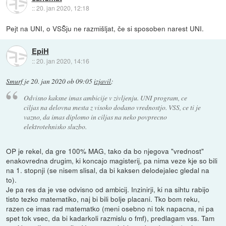
::
20. jan 2020, 12:18
Pejt na UNI, o VSŠju ne razmišljat, če si sposoben narest UNI.
EpiH
::
20. jan 2020, 14:16
Smurf
je
20. jan 2020 ob 09:05
izjavil
:
Odvisno kaksne imas ambicije v zivljenju. UNI program, ce
ciljas na delovna mesta z visoko dodano vrednostjo. VSS, ce ti je
vazno, da imas diplomo in ciljas na neko povprecno
elektrotehnisko sluzbo.
OP je rekel, da gre 100% MAG, tako da bo njegova "vrednost"
enakovredna drugim, ki koncajo magisterij, pa nima veze kje so bili
na 1. stopnji (se nisem slisal, da bi kaksen delodejalec gledal na
to).
Je pa res da je vse odvisno od ambicij. Inzinirji, ki na sihtu rabijo
tisto tezko matematiko, naj bi bili bolje placani. Tko bom reku,
razen ce imas rad matematko (meni osebno ni tok napacna, ni pa
spet tok vsec, da bi kadarkoli razmislu o fmf), predlagam vss. Tam