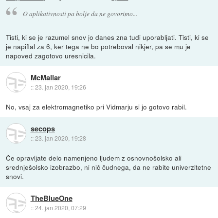
O aplikativnosti pa bolje da ne govorimo...
Tisti, ki se je razumel snov jo danes zna tudi uporabljati. Tisti, ki se
je napiflal za 6, ker tega ne bo potreboval nikjer, pa se mu je
napoved zagotovo uresnicila.
McMallar
::
23. jan 2020, 19:26
No, vsaj za elektromagnetiko pri Vidmarju si jo gotovo rabil.
secops
::
23. jan 2020, 19:28
Če opravljate delo namenjeno ljudem z osnovnošolsko ali
srednješolsko izobrazbo, ni nič čudnega, da ne rabite univerzitetne
snovi.
TheBlueOne
::
24. jan 2020, 07:29