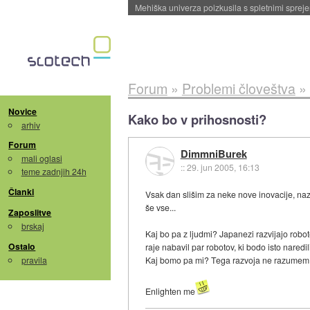
Evropska vesoljska agencija razvija svojo rak
Forum
»
Problemi človeštva
»
Novice
Kako bo v prihosnosti?
arhiv
Forum
DimmniBurek
mali oglasi
::
29. jun 2005, 16:13
teme zadnjih 24h
Članki
Vsak dan slišim za neke nove inovacije, naza
še vse...
Zaposlitve
brskaj
Kaj bo pa z ljudmi? Japanezi razvijajo robo
Ostalo
raje nabavil par robotov, ki bodo isto naredili,
pravila
Kaj bomo pa mi? Tega razvoja ne razumem č
Enlighten me