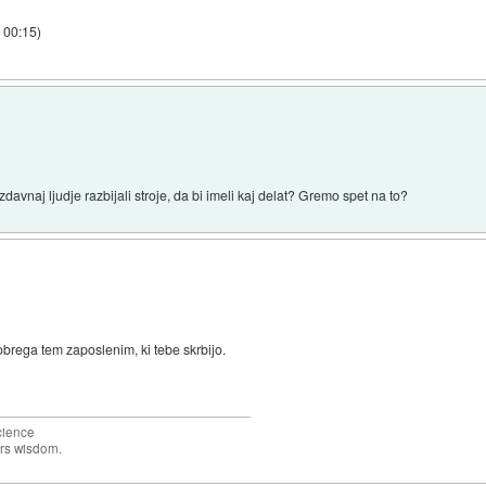
b 00:15
)
e zdavnaj ljudje razbijali stroje, da bi imeli kaj delat? Gremo spet na to?
obrega tem zaposlenim, ki tebe skrbijo.
science
ers wisdom.