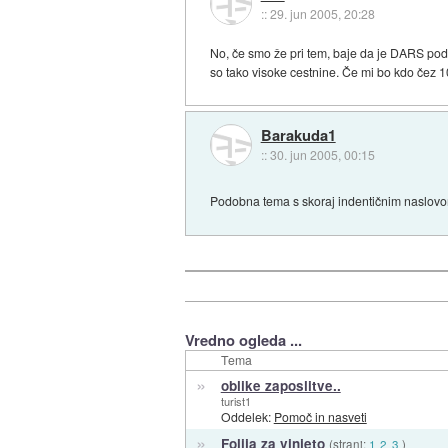
::
29. jun 2005, 20:28
No, če smo že pri tem, baje da je DARS podpi
so tako visoke cestnine. Če mi bo kdo čez 10
Barakuda1
::
30. jun 2005, 00:15
Podobna tema s skoraj indentičnim naslovom
Vredno ogleda ...
Tema
»
oblike zaposlitve..
turist1
Oddelek:
Pomoč in nasveti
»
Folija za vinjeto
(strani:
1
2
3
)