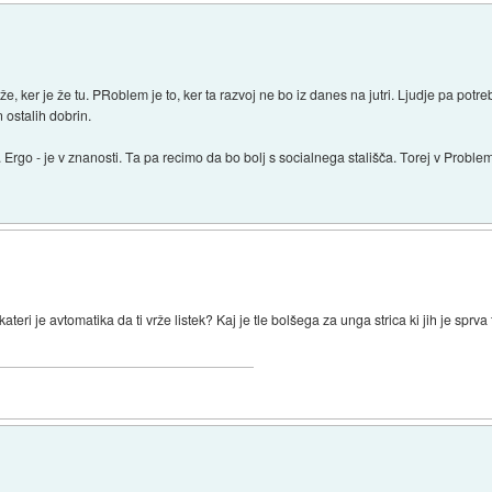
 ker je že tu. PRoblem je to, ker ta razvoj ne bo iz danes na jutri. Ljudje pa potreb
n ostalih dobrin.
a. Ergo - je v znanosti. Ta pa recimo da bo bolj s socialnega stališča. Torej v Problem
teri je avtomatika da ti vrže listek? Kaj je tle bolšega za unga strica ki jih je sprva