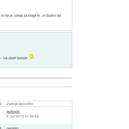
In če je, zakaj za boga to...ni čudno da
e - na obeh koncih
i
Zadnje sporočilo
8
Isotropic
)
4. jun 2012 01:45:56
9
pegaso