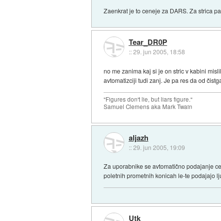
Zaenkrat je to ceneje za DARS. Za strica p
Tear_DR0P
::
29. jun 2005, 18:58
no me zanima kaj si je on stric v kabini mis
avtomatizciji tudi zanj. Je pa res da od čistga 
"Figures don't lie, but liars figure."
Samuel Clemens aka Mark Twain
aljazh
::
29. jun 2005, 19:09
Za uporabnike se avtomatično podajanje cestn
poletnih prometnih konicah le-te podajajo lj
Utk