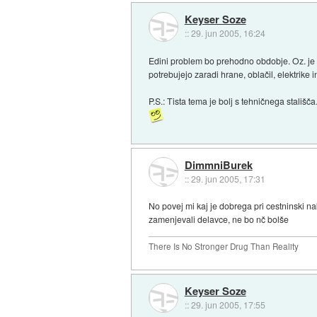
Keyser Soze
::
29. jun 2005, 16:24
Edini problem bo prehodno obdobje. Oz. je že,
potrebujejo zaradi hrane, oblačil, elektrike i
P.S.: Tista tema je bolj s tehničnega stališč
DimmniBurek
::
29. jun 2005, 17:31
No povej mi kaj je dobrega pri cestninski naka
zamenjevali delavce, ne bo nč bolše
There Is No Stronger Drug Than Reality
Keyser Soze
::
29. jun 2005, 17:55