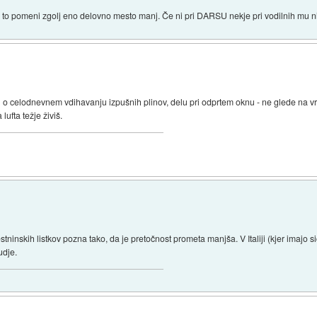
a to pomeni zgolj eno delovno mesto manj. Če ni pri DARSU nekje pri vodilnih mu 
lil o celodnevnem vdihavanju izpušnih plinov, delu pri odprtem oknu - ne glede na v
lufta težje živiš.
inskih listkov pozna tako, da je pretočnost prometa manjša. V Italiji (kjer imajo s
udje.