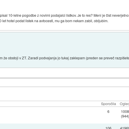
sal 10-letne pogodbe z novimi podajalci listkov. Je to res? Meni je čist neverjetno. 
 let hotel podat listek na avtocesti, mu ga bom nekam zabil, obljubim.
 že obstoji v ZT. Zaradi podvajanja jo tukaj zaklepam (preden se preveč razpišet
Sporočila
Ogled
6
100
(944
106
4196