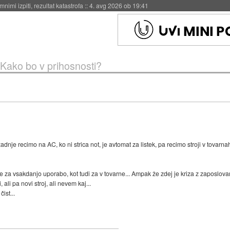
eto za večkratno uporabo
::
4. avg 2026 ob 19:41
Kako bo v prihosnosti?
dnje recimo na AC, ko ni strica not, je avtomat za listek, pa recimo stroji v tovarna
te za vsakdanjo uporabo, kot tudi za v tovarne... Ampak že zdej je kriza z zaposlov
 ali pa novi stroj, ali nevem kaj...
ist...