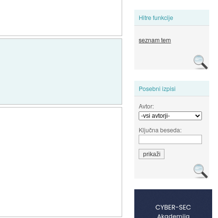
Hitre funkcije
seznam tem
Posebni izpisi
Avtor:
Ključna beseda: