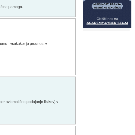
nič ne pomaga.
reme - vsekakor je prednost v
icer avtomatično podajanje listkov) v