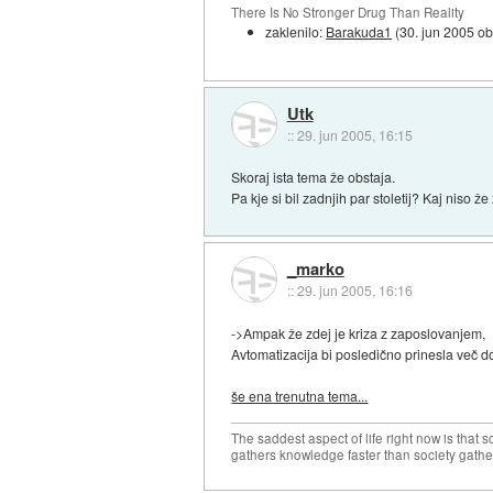
There Is No Stronger Drug Than Reality
zaklenilo:
Barakuda1
(
30. jun 2005 o
Utk
::
29. jun 2005, 16:15
Skoraj ista tema že obstaja.
Pa kje si bil zadnjih par stoletij? Kaj niso ž
_marko
::
29. jun 2005, 16:16
->Ampak že zdej je kriza z zaposlovanjem,
Avtomatizacija bi posledično prinesla več d
še ena trenutna tema...
The saddest aspect of life right now is that 
gathers knowledge faster than society gath