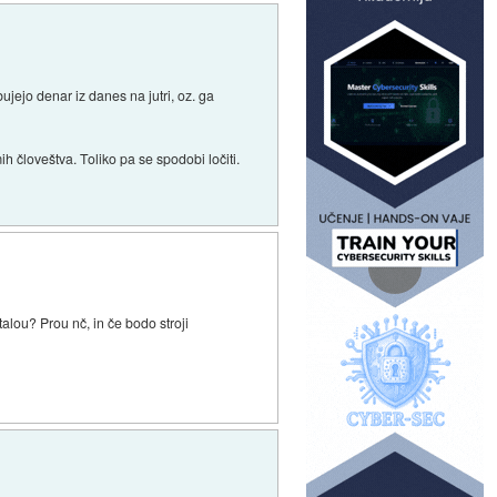
ujejo denar iz danes na jutri, oz. ga
ih človeštva. Toliko pa se spodobi ločiti.
 talou? Prou nč, in če bodo stroji