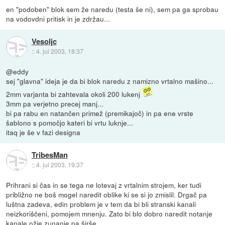
en "podoben" blok sem že naredu (testa še ni), sem pa ga sprobau
na vodovdni pritisk in je zdržau...
Vesoljc
::
4. jul 2003, 18:37
@eddy
sej "glavna" ideja je da bi blok naredu z namizno vrtalno mašino...
2mm varjanta bi zahtevala okoli 200 lukenj
3mm pa verjetno precej manj...
bi pa rabu en natančen primež (premikajoč) in pa ene vrste
šablono s pomočjo kateri bi vrtu luknje...
itaq je še v fazi designa
TribesMan
::
4. jul 2003, 19:37
Prihrani si čas in se tega ne lotevaj z vrtalnim strojem, ker tudi
približno ne boš mogel naredit oblike ki se si jo zmislil. Drgač pa
luštna zadeva, edin problem je v tem da bi bli stranski kanali
neizkoriščeni, pomojem mnenju. Zato bi blo dobro naredit notanje
kanale ožje zunanje pa širše.