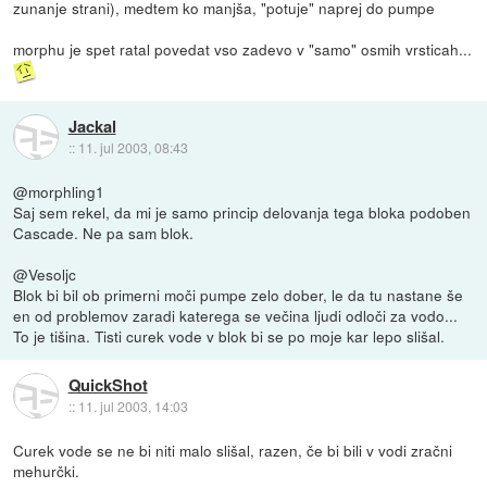
zunanje strani), medtem ko manjša, "potuje" naprej do pumpe
morphu je spet ratal povedat vso zadevo v "samo" osmih vrsticah...
Jackal
::
11. jul 2003, 08:43
@morphling1
Saj sem rekel, da mi je samo princip delovanja tega bloka podoben
Cascade. Ne pa sam blok.
@Vesoljc
Blok bi bil ob primerni moči pumpe zelo dober, le da tu nastane še
en od problemov zaradi katerega se večina ljudi odloči za vodo...
To je tišina. Tisti curek vode v blok bi se po moje kar lepo slišal.
QuickShot
::
11. jul 2003, 14:03
Curek vode se ne bi niti malo slišal, razen, če bi bili v vodi zračni
mehurčki.