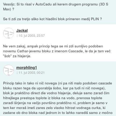
Vesoljc: Si to risal v AutoCadu ali kerem drugem programu (3D S
Max) ?
Se ti zdi za tretjo sliko kot hladilni blok primeren medij PLIN ?
Jackal
::
10. jul 2003, 23:57
Ne vem zakaj, ampak princip tega se mi zdi sumljivo podoben
novemu Cathar-jevemu bloku z imenom Cascade, le da je tam več
"šob" za hlajenje.
morphling1
::
11. jul 2003, 00:21
Princip tako in tako ni nič novega (ni pa niti malo podoben cascade
bloku razen tega da uporablja šobo, kar pa tudi ni nič novega),
blok je praktično direct die vodno hlajenje, deluje samo zarad čim
hitrejšega prestopa toplote iz bloka na vodo, prenosa toplote
zaradi širjenja na večjo površino praktično ni, problem je samo v
tem ker moraš imeti zares zelo visoko hitrost vodnega curka, ki
zadane ob dno bloka nad jedrom in to lahko narediš samo z močno