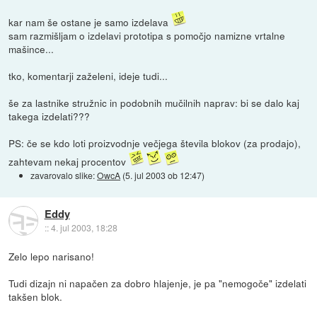
kar nam še ostane je samo izdelava
sam razmišljam o izdelavi prototipa s pomočjo namizne vrtalne
mašince...
tko, komentarji zaželeni, ideje tudi...
še za lastnike stružnic in podobnih mučilnih naprav: bi se dalo kaj
takega izdelati???
PS: če se kdo loti proizvodnje večjega števila blokov (za prodajo),
zahtevam nekaj procentov
zavarovalo slike:
OwcA
(
5. jul 2003 ob 12:47
)
Eddy
::
4. jul 2003, 18:28
Zelo lepo narisano!
Tudi dizajn ni napačen za dobro hlajenje, je pa "nemogoče" izdelati
takšen blok.