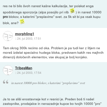
res ne bi bilo švoh narest kašne kalkulacije, ter poiskat enga
spodobnega sponzorja (alpa posojilo pri nlb
) in narest 10000
blokov, s katerimi "preplavimo" svet. za 5k sit bi pa vsak kupu
pro
blok, ane?
morphling1
::
24. jul 2003, 17:51
Tam okrog 300k recimo od oka. Problem je pa tudi ker z litjem ne
moreš izdelat specialno hudega bloka, predvsem kakih res majhnih
dimenzij določenih elementov, vse skupaj je bolj konjsko.
TribesMan
::
24. jul 2003, 17:54
in narest 10000 pro blokov, s katerimi "preplavimo" svet
Ja to se sliši enostavneje kot v resnici je. Preden boš ti našel
zastopnike, prodajalce in nenazadnje kupce bo tvojih 10000 "pro"