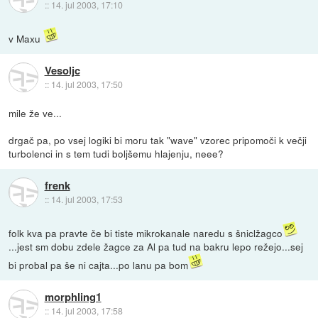
::
14. jul 2003, 17:10
v Maxu
Vesoljc
::
14. jul 2003, 17:50
mile že ve...
drgač pa, po vsej logiki bi moru tak "wave" vzorec pripomoči k večji
turbolenci in s tem tudi boljšemu hlajenju, neee?
frenk
::
14. jul 2003, 17:53
folk kva pa pravte če bi tiste mikrokanale naredu s šniclžagco
...jest sm dobu zdele žagce za Al pa tud na bakru lepo režejo...sej
bi probal pa še ni cajta...po lanu pa bom
morphling1
::
14. jul 2003, 17:58