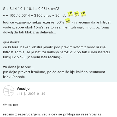
S = 3.14 * 0.1 * 0.1 = 0.0314 cm^2
v = 100 / 0.0314 = 3100 cm/s = 30 m/s
tudi če vzamemo nekaj rezerve (50%
) in rečemo da je hitrost
vode iz šobe okoli 15m/s, se to vsaj meni zdi ogromno... oziroma
dovolj da tak blok zna delavati...
question1:
če bi torej baker "obstreljevali" pod pravim kotom z vodo ki ima
hitrost 15m/s, se je bati za kakšno "erozijo"? bo tak curek naredu
luknju v bloku (v enem letu recimo)?
za dons je to vse...
ps: dejte prevert izračune, pa če sem še kje kakšno neumnost
izjavu/naredu...
Vesoljc
::
11. jul 2003, 01:19
@marjan
recimo z rezervoarjem. večja cev se priklopi na rezervoar (z