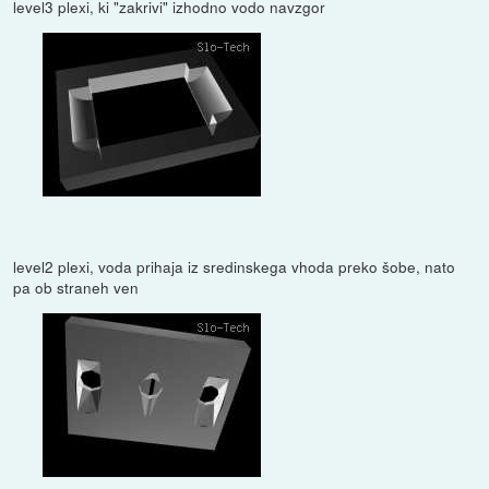
level3 plexi, ki "zakrivi" izhodno vodo navzgor
level2 plexi, voda prihaja iz sredinskega vhoda preko šobe, nato
pa ob straneh ven