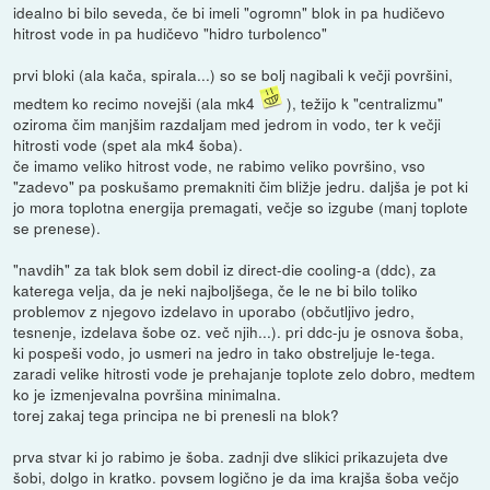
idealno bi bilo seveda, če bi imeli "ogromn" blok in pa hudičevo
hitrost vode in pa hudičevo "hidro turbolenco"
prvi bloki (ala kača, spirala...) so se bolj nagibali k večji površini,
medtem ko recimo novejši (ala mk4
), težijo k "centralizmu"
oziroma čim manjšim razdaljam med jedrom in vodo, ter k večji
hitrosti vode (spet ala mk4 šoba).
če imamo veliko hitrost vode, ne rabimo veliko površino, vso
"zadevo" pa poskušamo premakniti čim bližje jedru. daljša je pot ki
jo mora toplotna energija premagati, večje so izgube (manj toplote
se prenese).
"navdih" za tak blok sem dobil iz direct-die cooling-a (ddc), za
katerega velja, da je neki najboljšega, če le ne bi bilo toliko
problemov z njegovo izdelavo in uporabo (občutljivo jedro,
tesnenje, izdelava šobe oz. več njih...). pri ddc-ju je osnova šoba,
ki pospeši vodo, jo usmeri na jedro in tako obstreljuje le-tega.
zaradi velike hitrosti vode je prehajanje toplote zelo dobro, medtem
ko je izmenjevalna površina minimalna.
torej zakaj tega principa ne bi prenesli na blok?
prva stvar ki jo rabimo je šoba. zadnji dve slikici prikazujeta dve
šobi, dolgo in kratko. povsem logično je da ima krajša šoba večjo