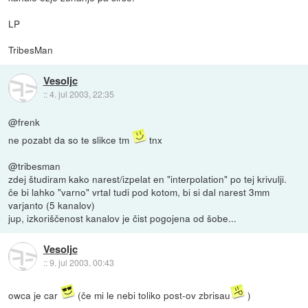
LP
TribesMan
Vesoljc
::
4. jul 2003, 22:35
@frenk
ne pozabt da so te slikce tm
tnx
@tribesman
zdej študiram kako narest/izpelat en "interpolation" po tej krivulji.
če bi lahko "varno" vrtal tudi pod kotom, bi si dal narest 3mm
varjanto (5 kanalov)
jup, izkoriščenost kanalov je čist pogojena od šobe...
Vesoljc
::
9. jul 2003, 00:43
owca je car
(če mi le nebi toliko post-ov zbrisau
)