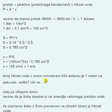
pretok = ploščina (pretočnega kanala/cevi) x hitrost vode
P = S * v
recimo da imamo pretok 360l/h -> 3600 dcl / h -> 1 dcl/sec
1 liter = 1dm^3
1 dcl = 0.1 dm^3 = 100 cm^3
S = PI*r*r
S = 3.14 * 0.5 * 0.5
S = 0.785 cm^2
v = P/S
v = (100cm^3/s) / 0.785 cm^2
v = 125 cm/s = 1 m/s
torej hitrost vode v enem normalnem h2o sistemu je 1 meter na
sekundo. veliko? niti ne...
zdej pa vklopmo šobo:
recimo da je šoba idealna in ne zmanjša celotnega pretoka vode.
če vzamemo šobo z 2mm premerom na izhodni strani je hitrost
vode: