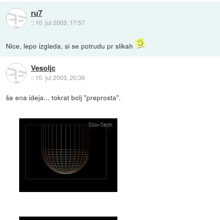
ru7
::
10. jul 2003, 17:57
Nice, lepo izgleda, si se potrudu pr slikah
Vesoljc
::
10. jul 2003, 20:36
še ena ideja... tokrat bolj "preprosta".