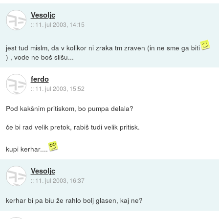
Vesoljc
::
11. jul 2003, 14:15
jest tud mislm, da v kolikor ni zraka tm zraven (in ne sme ga biti
) , vode ne boš slišu...
ferdo
::
11. jul 2003, 15:52
Pod kakšnim pritiskom, bo pumpa delala?
če bi rad velik pretok, rabiš tudi velik pritisk.
kupi kerhar....
Vesoljc
::
11. jul 2003, 16:37
kerhar bi pa biu že rahlo bolj glasen, kaj ne?