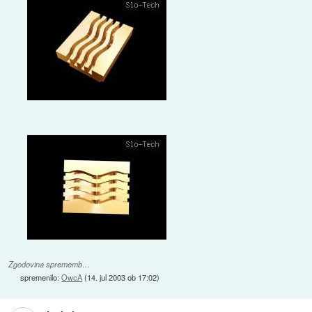
Zgodovina sprememb…
spremenilo:
OwcA
(
14. jul 2003 ob 17:02
)