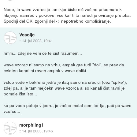
Neee, ta wave vzorec je tam kjer čisto nič več ne pripomore k
hlajenju namreč v pokrovu, vse kar ti to naredi je oviranje pretoka.
Spodnji del OK, zgornji del -> nepotrebno kompliciranje.
Vesoljc
::
14. jul 2003, 19:41
hmm... zdej ne vem če te čist razumem...
wave vzorec ni samo na vrhu, ampak gre tudi "dol", se prav da
celoten kanal ni raven ampak v wave obliki
vstop vode v bakreno jedro je itaq samo na sredici (čez "spike"),
zdej pa, al je tam mejčekn wave vzorca al so kanali čist ravni je
pomoje čist isto...
ko pa voda potuje v jedru, jo začne metat sem ter tja, pač po wave
vzorcu...
morphling1
::
14. jul 2003, 19:46