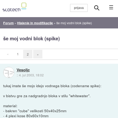
☰
Forum
»
Hlajenje in modifikacije
»
še moj vodni blok (spike)
še moj vodni blok (spike)
«
1
2
»
Vesoljc
::
4. jul 2003, 18:02
tukaj imate še mojo idejo vodnega bloka (codename spike):
v bistvu gre za nadgradnjo bloka v stilu "whitewater".
material:
- bakren "cube" velikosti 50x40x25mm
- 4 plexi kose 80x60x10mm