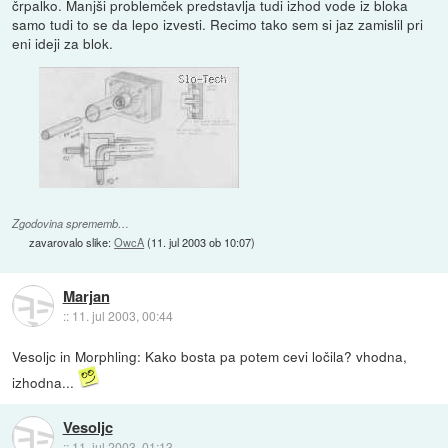
črpalko. Manjši problemček predstavlja tudi izhod vode iz bloka
samo tudi to se da lepo izvesti. Recimo tako sem si jaz zamislil pri
eni ideji za blok.
Zgodovina sprememb…
zavarovalo slike:
OwcA
(
11. jul 2003 ob 10:07
)
Marjan
::
11. jul 2003, 00:44
Vesoljc in Morphling: Kako bosta pa potem cevi ločila? vhodna,
izhodna...
Vesoljc
::
11. jul 2003, 01:13