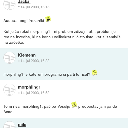
Jackal
::
14. jul 2003, 16:15
Auuuu... bogi frezarčki
Kot je že rekel morphling1 - ni problem zdizajnirat... problem je
realna izvedba, ki na koncu velikokrat ni čisto tisto, kar si zamisliš
na začetku.
Klemenn
::
14. jul 2003, 16:22
morphling1; v katerem programu si pa ti to risal?
morphling1
::
14. jul 2003, 16:52
To ni risal morphling1, pač pa Vesoljc
predpostavljam pa da
Acad.
mile