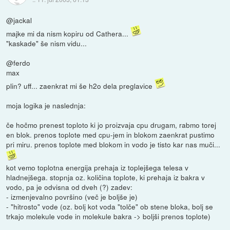
@jackal
majke mi da nism kopiru od Cathera...
"kaskade" še nism vidu...
@ferdo
max
plin? uff... zaenkrat mi še h2o dela preglavice
moja logika je naslednja:
če hočmo prenest toploto ki jo proizvaja cpu drugam, rabmo torej
en blok. prenos toplote med cpu-jem in blokom zaenkrat pustimo
pri miru. prenos toplote med blokom in vodo je tisto kar nas muči...
kot vemo toplotna energija prehaja iz toplejšega telesa v
hladnejšega. stopnja oz. količina toplote, ki prehaja iz bakra v
vodo, pa je odvisna od dveh (?) zadev:
- izmenjevalno površino (več je boljše je)
- "hitrosto" vode (oz. bolj kot voda "tolče" ob stene bloka, bolj se
trkajo molekule vode in molekule bakra -> boljši prenos toplote)