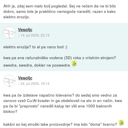
Ahh ja, zdaj sem malo bolj pogledal. Sej ne rečem da ne bi bilo
dobro, samo tole je praktično nemogoče narediti, razen s kako
elektro erozijo.
Vesoljc
::
14. jul 2003, 22:13
elektro erozija? to al pa nano boti :)
kwa pa ena računalniško vodena (3D) roka z vrtalnim strojem?
swedra, swedra, dokler ne poswedra
Vesoljc
::
24. jul 2003, 16:14
kwa pa če izdelave napačno lotevamo? do sedaj smo vedno za
osnovo vzeli Cu/Al kvader in ga obdelovali na sto in en način. kwa
pa če bi "preprosto" naredili kalup ter vlili ene 1000 bakrenih
blokov?
kakšni so kej stroški take proizvodnje? ima kdo "doma" livarno?