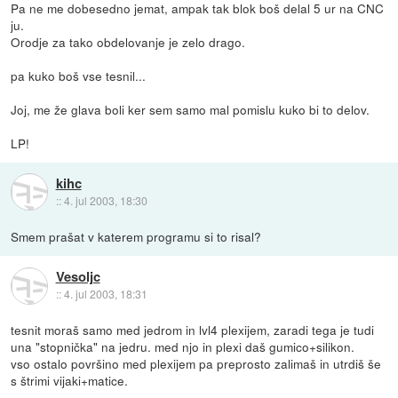
Pa ne me dobesedno jemat, ampak tak blok boš delal 5 ur na CNC
ju.
Orodje za tako obdelovanje je zelo drago.
pa kuko boš vse tesnil...
Joj, me že glava boli ker sem samo mal pomislu kuko bi to delov.
LP!
kihc
::
4. jul 2003, 18:30
Smem prašat v katerem programu si to risal?
Vesoljc
::
4. jul 2003, 18:31
tesnit moraš samo med jedrom in lvl4 plexijem, zaradi tega je tudi
una "stopnička" na jedru. med njo in plexi daš gumico+silikon.
vso ostalo površino med plexijem pa preprosto zalimaš in utrdiš še
s štrimi vijaki+matice.