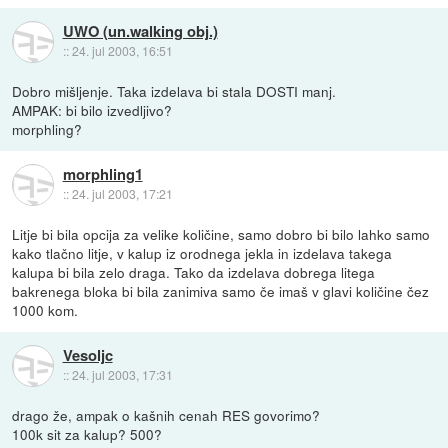
UWO (un.walking obj.)
::
24. jul 2003, 16:51
Dobro mišljenje. Taka izdelava bi stala DOSTI manj.
AMPAK: bi bilo izvedljivo?
morphling?
morphling1
::
24. jul 2003, 17:21
Litje bi bila opcija za velike količine, samo dobro bi bilo lahko samo
kako tlačno litje, v kalup iz orodnega jekla in izdelava takega
kalupa bi bila zelo draga. Tako da izdelava dobrega litega
bakrenega bloka bi bila zanimiva samo če imaš v glavi količine čez
1000 kom.
Vesoljc
::
24. jul 2003, 17:31
drago že, ampak o kašnih cenah RES govorimo?
100k sit za kalup? 500?