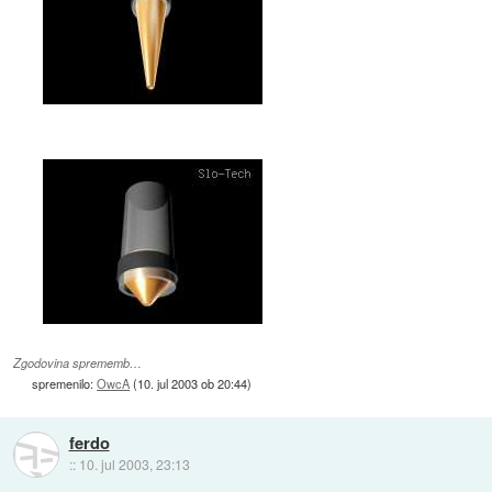
Zgodovina sprememb…
spremenilo:
OwcA
(
10. jul 2003 ob 20:44
)
ferdo
::
10. jul 2003, 23:13