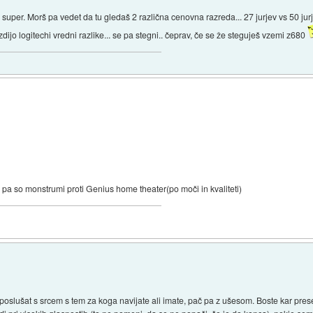
super. Morš pa vedet da tu gledaš 2 različna cenovna razreda... 27 jurjev vs 50 jur
ti zdijo logitechi vredni razlike... se pa stegni.. čeprav, če se že steguješ vzemi z680
 pa so monstrumi proti Genius home theater(po moči in kvaliteti)
e poslušat s srcem s tem za koga navijate ali imate, pač pa z ušesom. Boste kar pre