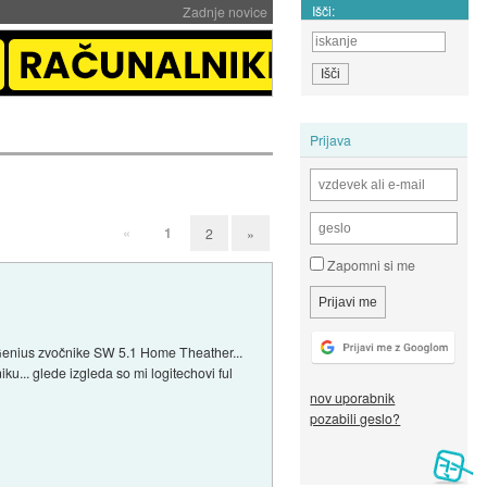
Išči:
Zadnje novice
Prijava
«
1
2
»
Zapomni si me
i Genius zvočnike SW 5.1 Home Theather...
... glede izgleda so mi logitechovi ful
nov uporabnik
pozabili geslo?