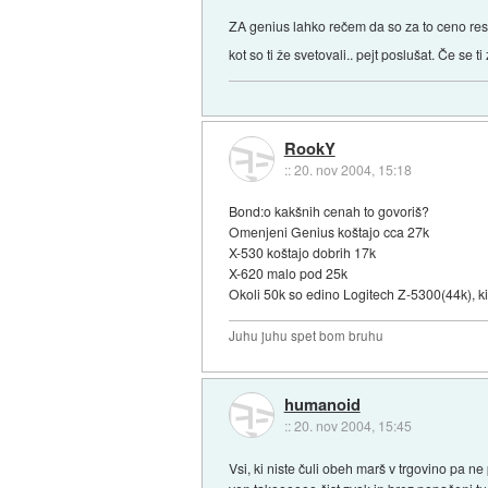
ZA genius lahko rečem da so za to ceno res 
kot so ti že svetovali.. pejt poslušat. Če se 
RookY
::
20. nov 2004, 15:18
Bond:o kakšnih cenah to govoriš?
Omenjeni Genius koštajo cca 27k
X-530 koštajo dobrih 17k
X-620 malo pod 25k
Okoli 50k so edino Logitech Z-5300(44k), ki
Juhu juhu spet bom bruhu
humanoid
::
20. nov 2004, 15:45
Vsi, ki niste čuli obeh marš v trgovino pa n