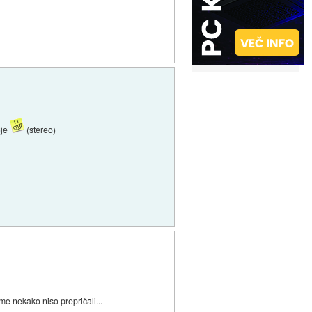
Cje
(stereo)
 me nekako niso prepričali...