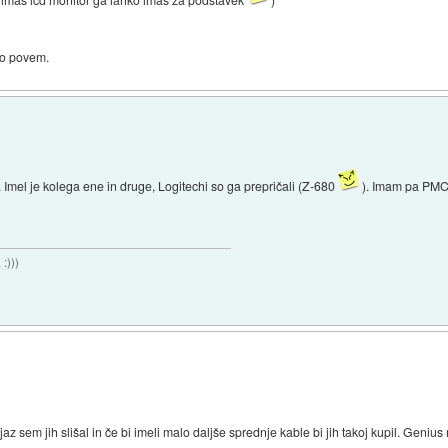
mo povem.
 Imel je kolega ene in druge, Logitechi so ga prepričali (Z-680
). Imam pa PM
:)))
az sem jih slišal in če bi imeli malo daljše sprednje kable bi jih takoj kupil. Genius