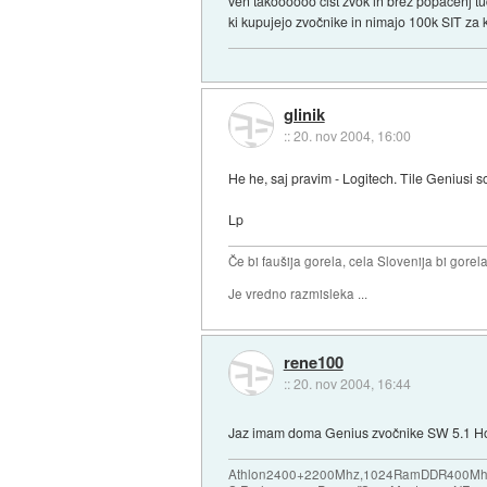
ven takoooooo čist zvok in brez popačenj tud
ki kupujejo zvočnike in nimajo 100k SIT za 
glinik
::
20. nov 2004, 16:00
He he, saj pravim - Logitech. Tile Geniusi so 
Lp
Če bi faušija gorela, cela Slovenija bi gorela 
Je vredno razmisleka ...
rene100
::
20. nov 2004, 16:44
Jaz imam doma Genius zvočnike SW 5.1 Home 
Athlon2400+2200Mhz,1024RamDDR400Mhz