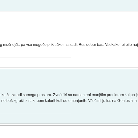
ng močnejši.. pa vse mogoče priklučke ma zadi. Res dober bas. Vsekakor bi bilo najbo
čnike že zaradi samega prostora. Zvočniki so namenjeni manjšim prostorom kot pa j
 ne boš zgrešil z nakupom katerihkoli od omenjenih. Všeč mi je les na Geniusih in