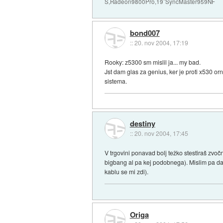
S,Radeon9800Pro,19˝SyncMaster959NF
bond007
::
20. nov 2004, 17:19
Rooky: z5300 sm mislil ja... my bad.
Jst dam glas za genius, ker je proti x530 or
sistema.
destiny
::
20. nov 2004, 17:45
V trgovini ponavad bolj težko stestiraš zvo
bigbang al pa kej podobnega). Mislim pa da
kablu se mi zdi).
Origa