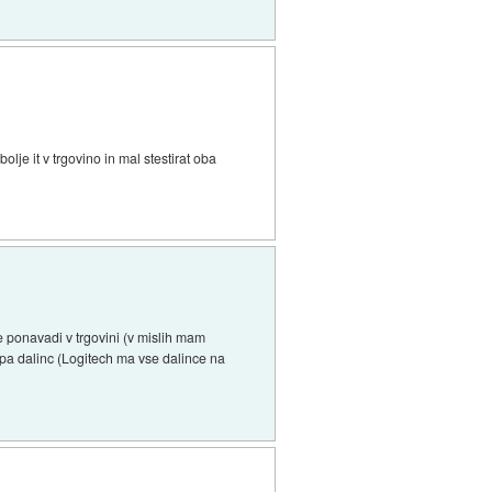
lje it v trgovino in mal stestirat oba
e ponavadi v trgovini (v mislih mam
 pa dalinc (Logitech ma vse dalince na