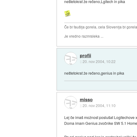
neštetokrat že rečeno,Lgitech in pika
Če bi faušija gorela, cela Slovenija bi gorela 
Je vredno razmisleka ...
profii
::
20. nov 2004, 10:22
neštetokrat že rečeno,genius in pika
misso
::
20. nov 2004, 11:10
Lej če imaš možnost poslušat Logitechove x
Doma imam Genius zvočnike SW 5.1 Home Th
Pa pri genius pazi ker je center bol velik( 