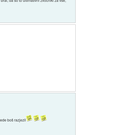
ral, da so to ultimativni zvočniki za vse,
ede boš razjezil