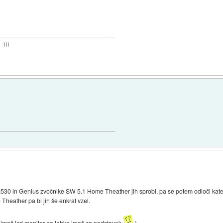
:)))
530 in Genius zvočnike SW 5.1 Home Theather jih sprobi, pa se potem odloči kateri
eather pa bi jih še enkrat vzel.
če imaš lcd monitor ga lahko imaš za podstavek
)