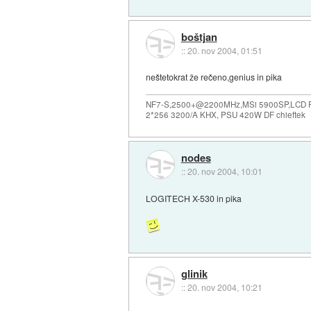
boštjan
::
20. nov 2004, 01:51
neštetokrat že rečeno,genius in pika
NF7-S,2500+@2200MHz,MSi 5900SP,LCD Ph
2*256 3200/A KHX, PSU 420W DF chieftek
nodes
::
20. nov 2004, 10:01
LOGITECH X-530 in pika
glinik
::
20. nov 2004, 10:21