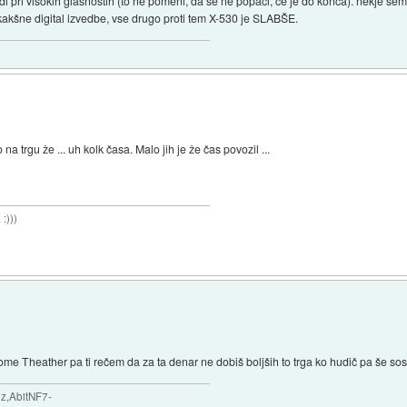
i pri visokih glasnostih (to ne pomeni, da se ne popači, če je do konca). nekje sem b
kakšne digital izvedbe, vse drugo proti tem X-530 je SLABŠE.
na trgu že ... uh kolk časa. Malo jih je že čas povozil ...
:)))
Theather pa ti rečem da za ta denar ne dobiš boljših to trga ko hudič pa še sos
,AbitNF7-