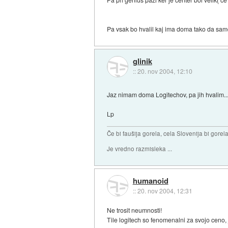
Pa vsak bo hvalil kaj ima doma tako da sa
glinik
::
20. nov 2004, 12:10
Jaz nimam doma Logitechov, pa jih hvalim...
Lp
Če bi faušija gorela, cela Slovenija bi gorela 
Je vredno razmisleka ...
humanoid
::
20. nov 2004, 12:31
Ne trosit neumnosti!
Tile logitech so fenomenalni za svojo ceno, j