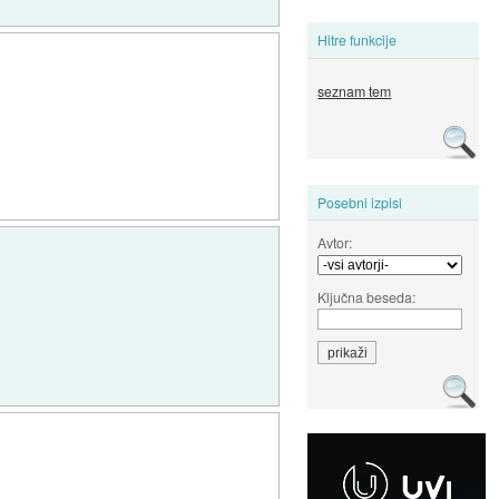
Hitre funkcije
seznam tem
Posebni izpisi
Avtor:
Ključna beseda: