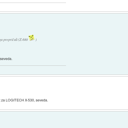
 ga prepričali (Z-680
)
 seveda.
rat za LOGITECH X-530, seveda.