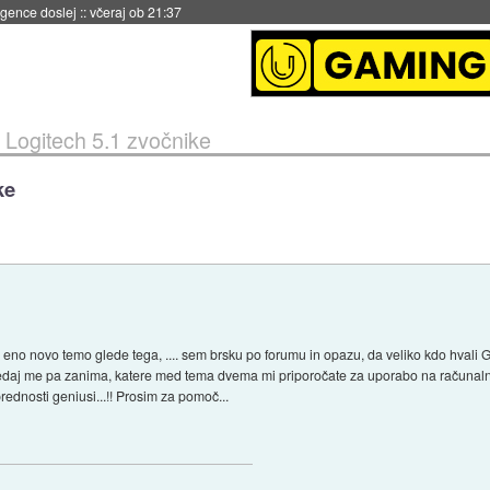
 umetne inteligence
::
včeraj ob 21:23
i Logitech 5.1 zvočnike
ke
e eno novo temo glede tega, .... sem brsku po forumu in opazu, da veliko kdo hval
edaj me pa zanima, katere med tema dvema mi priporočate za uporabo na računalniku
prednosti geniusi...!! Prosim za pomoč...