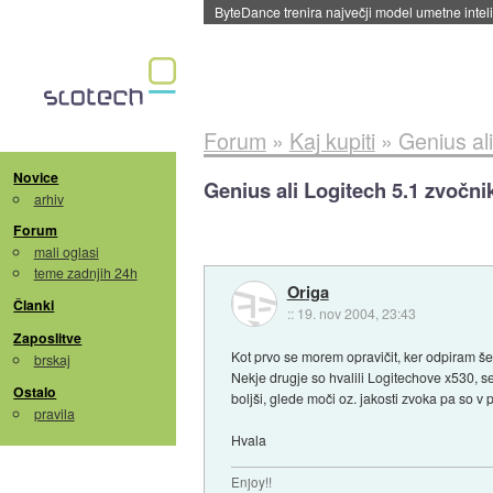
Spletne strani začele streči oglase za agente
Forum
»
Kaj kupiti
»
Genius al
Novice
Genius ali Logitech 5.1 zvočni
arhiv
Forum
mali oglasi
teme zadnjih 24h
Origa
Članki
::
19. nov 2004, 23:43
Zaposlitve
Kot prvo se morem opravičit, ker odpiram š
brskaj
Nekje drugje so hvalili Logitechove x530, s
Ostalo
boljši, glede moči oz. jakosti zvoka pa so v 
pravila
Hvala
Enjoy!!