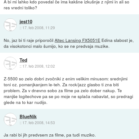
A bi mi lahko kdo povedal če ima kakšne izkušnje z njimi in ali so
res vredni toliko?
jest10
::
17. feb 2008, 11:29
No, jaz bi ti raje priporočil
Altec Lansing FX5051E
Edina slabost je,
da visokotonci malo šumijo, ko se ne predvaja muzike.
Ted
::
17. feb 2008, 12:02
Z-5500 so zelo dobri zvočniki z enim velikim minusom: srednjimi
toni oz. pomanjkanjem le-teh. Za rock/jazz glasbo ti zna biti
problem. Za v dnevno sobo za filme pa zelo dober nakup. Te
manjše logitechove pa se po moje ne splača nabavlat, so predragi
glede na to kar nudijo.
BlueNik
::
17. feb 2008, 14:53
Ja rabi bi jih predvsem za filme, pa tudi muziko.