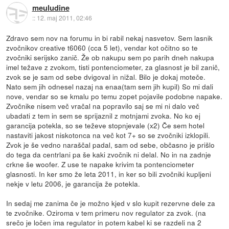
meuludine
::
12. maj 2011, 02:46
Zdravo sem nov na forumu in bi rabil nekaj nasvetov. Sem lasnik
zvočnikov creative t6060 (cca 5 let), vendar kot očitno so te
zvočniki serijsko zanič. Že ob nakupu sem po parih dneh nakupa
imel težave z zvokom, tisti pontenciometer, za glasnost je bil zanič,
zvok se je sam od sebe dvigoval in nižal. Bilo je dokaj moteče.
Nato sem jih odnesel nazaj na enaa(tam sem jih kupil) So mi dali
nove, vendar so se kmalu po temu zopet pojavile podobne napake.
Zvočnike nisem več vračal na popravilo saj se mi ni dalo več
ubadati z tem in sem se sprijaznil z motnjami zvoka. No ko ej
garancija potekla, so se teževe stopnjevale (x2) Če sem hotel
nastaviti jakost niskotonca na več kot 7+ so se zvočniki izklopili.
Zvok je še vedno naraščal padal, sam od sebe, občasno je prišlo
do tega da centrlani pa še kaki zvočnik ni delal. No in na zadnje
crkne še woofer. Z use te napake krivim ta pontenciometer
glasnosti. In ker smo že leta 2011, in ker so bili zvočniki kupljeni
nekje v letu 2006, je garancija že potekla.
In sedaj me zanima če je možno kjed v slo kupit rezervne dele za
te zvočnike. Oziroma v tem primeru nov regulator za zvok. (na
srečo je ločen ima regulator in potem kabel ki se razdeli na 2