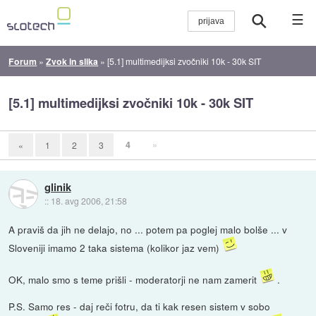
☰
Forum
»
Zvok in slika
»
[5.1] multimedijksi zvočniki 10k - 30k SIT
[5.1] multimedijksi zvočniki 10k - 30k SIT
4
»
«
1
2
3
glinik
::
18. avg 2006, 21:58
A praviš da jih ne delajo, no ... potem pa poglej malo bolše ... v
Sloveniji imamo 2 taka sistema (kolikor jaz vem)
OK, malo smo s teme prišli - moderatorji ne nam zamerit
.
P.S. Samo res - daj reči fotru, da ti kak resen sistem v sobo