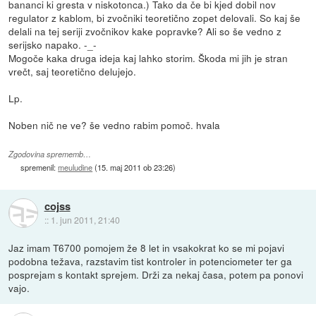
bananci ki gresta v niskotonca.) Tako da če bi kjed dobil nov
regulator z kablom, bi zvočniki teoretično zopet delovali. So kaj še
delali na tej seriji zvočnikov kake popravke? Ali so še vedno z
serijsko napako. -_-
Mogoče kaka druga ideja kaj lahko storim. Škoda mi jih je stran
vrečt, saj teoretično delujejo.
Lp.
Noben nič ne ve? še vedno rabim pomoč. hvala
Zgodovina sprememb…
spremenil:
meuludine
(
15. maj 2011 ob 23:26
)
cojss
::
1. jun 2011, 21:40
Jaz imam T6700 pomojem že 8 let in vsakokrat ko se mi pojavi
podobna težava, razstavim tist kontroler in potenciometer ter ga
posprejam s kontakt sprejem. Drži za nekaj časa, potem pa ponovi
vajo.