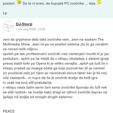
postavi.
Da te ni sram, da kupuješ PC zvočnike ... tsss
Lp
DJ-Storzi
::
19. avg 2006, 15:00
vem da gryphone dela take zvočnike vem...sem na vsakem The
Multimedia Show...stari mi pa ne postavi sistema zto kr ga nerabim
za nevem kolk miljonu
spoloh pa taki profesionalni zvočniki niso namenjeni muziki ki jo jaz
poslušam...sploh pa če misliš da v vklopu obvladajo z sistemi igrajo
precej slabš kokr pa Opera ki je veliko cenejša...sploh pa tudi če v
vklopu prašaš za mojega očeta ga bojo poznali ker jih je namreč
on poučeval celo pri njem so naročevali sonus faber ker je bil moj
oče zastopnik...ni nujno da če je zvočnik dražje da bolš igra
in usak ma svoj still poslušanja
v vklopu neda žalim samo tam samo zvočnike šponajo do fulll nek
se sliši razkoš+ se hvalijo kako dragi so njihovi zvočniki čeprav ne
špilajo nič boljše od mnogih drugih sistemov
PEACE