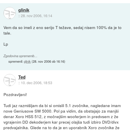
glinik
::
28. nov 2006, 16:14
Vem da so imeli z eno serijo T težave, sedaj nisem 100% da je to
tale.
Lp
Zgodovina sprememb…
spremenil:
glinik
(
28. nov 2006 ob 16:16
)
Ted
::
10. dec 2006, 18:53
Pozdravljeni!
Tudi jaz razmišljam da bi si omislil 5.1 zvočnike, nagledane imam
nove Geniusove SW 5000. Pol pa vidim, da obstajajo za manjši
denar Xoro HSS 512, z močnejšim wooferjem in predvsem z že
vgrajenim DD dekoderjem kar precej olajša tudi izbiro DVD/divx
predvajalnika. Glede na to da je en uporabnik Xoro zvočnike že