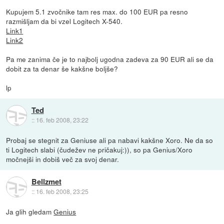
Kupujem 5.1 zvočnike tam res max. do 100 EUR pa resno
razmišljam da bi vzel Logitech X-540.
Link1
Link2
Pa me zanima če je to najbolj ugodna zadeva za 90 EUR ali se da
dobit za ta denar še kakšne boljše?
lp
Ted
::
16. feb 2008, 23:22
Probaj se stegnit za Geniuse ali pa nabavi kakšne Xoro. Ne da so
ti Logitech slabi (čudežev ne pričakuj:)), so pa Genius/Xoro
močnejši in dobiš več za svoj denar.
Bellzmet
::
16. feb 2008, 23:25
Ja glih gledam
Genius