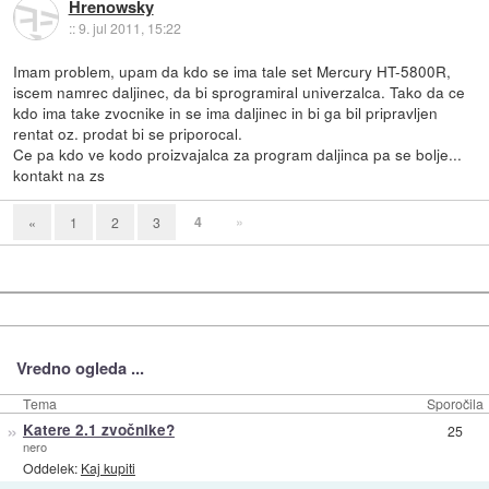
Hrenowsky
::
9. jul 2011, 15:22
Imam problem, upam da kdo se ima tale set Mercury HT-5800R,
iscem namrec daljinec, da bi sprogramiral univerzalca. Tako da ce
kdo ima take zvocnike in se ima daljinec in bi ga bil pripravljen
rentat oz. prodat bi se priporocal.
Ce pa kdo ve kodo proizvajalca za program daljinca pa se bolje...
kontakt na zs
4
»
«
1
2
3
Vredno ogleda ...
Tema
Sporočila
»
Katere 2.1 zvočnike?
25
nero
Oddelek:
Kaj kupiti