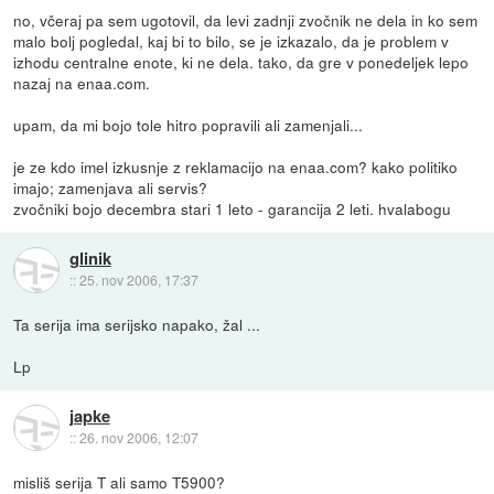
no, včeraj pa sem ugotovil, da levi zadnji zvočnik ne dela in ko sem
malo bolj pogledal, kaj bi to bilo, se je izkazalo, da je problem v
izhodu centralne enote, ki ne dela. tako, da gre v ponedeljek lepo
nazaj na enaa.com.
upam, da mi bojo tole hitro popravili ali zamenjali...
je ze kdo imel izkusnje z reklamacijo na enaa.com? kako politiko
imajo; zamenjava ali servis?
zvočniki bojo decembra stari 1 leto - garancija 2 leti. hvalabogu
glinik
::
25. nov 2006, 17:37
Ta serija ima serijsko napako, žal ...
Lp
japke
::
26. nov 2006, 12:07
misliš serija T ali samo T5900?