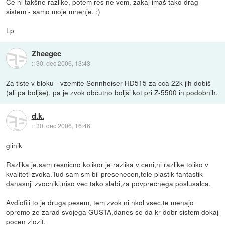
Če ni takšne razlike, potem res ne vem, zakaj imaš tako drag
sistem - samo moje mnenje. ;)
Lp
Zheegec
::
30. dec 2006, 13:43
Za tiste v bloku - vzemite Sennheiser HD515 za cca 22k jih dobiš
(ali pa boljše), pa je zvok občutno boljši kot pri Z-5500 in podobnih.
d.k.
::
30. dec 2006, 16:46
glinik
Razlika je,sam resnicno kolikor je razlika v ceni,ni razlike toliko v
kvaliteti zvoka.Tud sam sm bil presenecen,tele plastik fantastik
danasnji zvocniki,niso vec tako slabi,za povprecnega poslusalca.
Avdiofili to je druga pesem, tem zvok ni nkol vsec,te menajo
opremo ze zarad svojega GUSTA,danes se da kr dobr sistem dokaj
pocen zlozit.