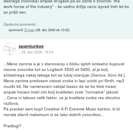
desnega zvočnika) ampak drugače pa so zame ti zvočniki "the
work horse of the industry" - še vedno držijo ceno izpred treh let ko
so prišli ven.
Zgodovina sprememb…
spremenil:
G-man
(
28. dec 2006 ob 10:02
)
spamjunkee
::
28. dec 2006, 18:54
...Mene zanima a je v stanovanju v bloku sploh smiselno kupovat
mocne zvocnike kot so Logitech 5500 ali 5400, al je bolj
smiselnega nekaj takega kot se tukaj ocenjuje (Genius, Xoro itd.).
Mene zanima predvsem cistost zvoka in lepi ucinki pri filmih, mp3
muziki itd. Ne nameravam nabijat basov da se bo blok tresel,
ampak hocem imeti cim bolj kvaliteten zvok "normalne" jakosti.
...Cena ni takooo velik faktor, ce je kvaliteta zvoka res obcutno
razlicna.
Pa pravkar sem kupil Creative X-Fi Extreme Music kartico, ki bi
morala stisnit maksimum iz se tako dobrih zvocnikov...
Predlogi?