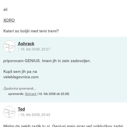
ali
XORO
Kateri so boljši med temi tremi?
Ashrack
::
16. feb 2008, 23:27
priporocam GENIUS. Imam jih in zelo zadovoljen.
Kupil sem jih pa na
veleblagovnica.com
Zgodovina sprememb…
spremenilo:
Ashrack
(
16. feb 2008 ob 23:28
)
Ted
::
16. feb 2008, 23:43
Mislim da nekih razlik tu ni, Geniusi majo sicer več priključkov zadaj