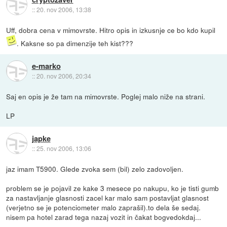
::
20. nov 2006, 13:38
Uff, dobra cena v mimovrste. Hitro opis in izkusnje ce bo kdo kupil
. Kaksne so pa dimenzije teh kist???
e-marko
::
20. nov 2006, 20:34
Saj en opis je že tam na mimovrste. Poglej malo niže na strani.
LP
japke
::
25. nov 2006, 13:06
jaz imam T5900. Glede zvoka sem (bil) zelo zadovoljen.
problem se je pojavil ze kake 3 mesece po nakupu, ko je tisti gumb
za nastavljanje glasnosti zacel kar malo sam postavljat glasnost
(verjetno se je potenciometer malo zaprašil).to dela še sedaj.
nisem pa hotel zarad tega nazaj vozit in čakat bogvedokdaj...