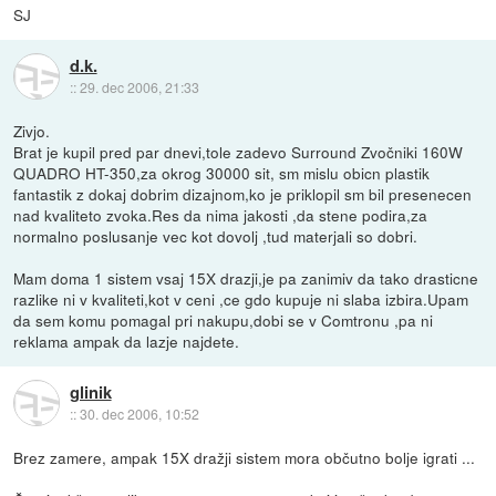
SJ
d.k.
::
29. dec 2006, 21:33
Zivjo.
Brat je kupil pred par dnevi,tole zadevo Surround Zvočniki 160W
QUADRO HT-350,za okrog 30000 sit, sm mislu obicn plastik
fantastik z dokaj dobrim dizajnom,ko je priklopil sm bil presenecen
nad kvaliteto zvoka.Res da nima jakosti ,da stene podira,za
normalno poslusanje vec kot dovolj ,tud materjali so dobri.
Mam doma 1 sistem vsaj 15X drazji,je pa zanimiv da tako drasticne
razlike ni v kvaliteti,kot v ceni ,ce gdo kupuje ni slaba izbira.Upam
da sem komu pomagal pri nakupu,dobi se v Comtronu ,pa ni
reklama ampak da lazje najdete.
glinik
::
30. dec 2006, 10:52
Brez zamere, ampak 15X dražji sistem mora občutno bolje igrati ...