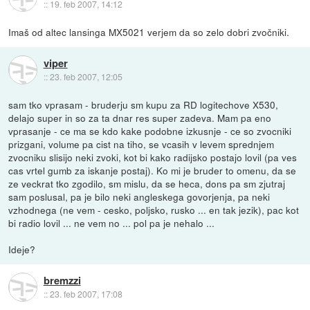
::
19. feb 2007, 14:12
Imaš od altec lansinga MX5021 verjem da so zelo dobri zvočniki.
viper
::
23. feb 2007, 12:05
sam tko vprasam - bruderju sm kupu za RD logitechove X530,
delajo super in so za ta dnar res super zadeva. Mam pa eno
vprasanje - ce ma se kdo kake podobne izkusnje - ce so zvocniki
prizgani, volume pa cist na tiho, se vcasih v levem sprednjem
zvocniku slisijo neki zvoki, kot bi kako radijsko postajo lovil (pa ves
cas vrtel gumb za iskanje postaj). Ko mi je bruder to omenu, da se
ze veckrat tko zgodilo, sm mislu, da se heca, dons pa sm zjutraj
sam poslusal, pa je bilo neki angleskega govorjenja, pa neki
vzhodnega (ne vem - cesko, poljsko, rusko ... en tak jezik), pac kot
bi radio lovil ... ne vem no ... pol pa je nehalo ...
Ideje?
bremzzi
::
23. feb 2007, 17:08