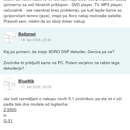
(primerno za več hkratnih priklopov - DVD player, TV, MP3 player,
računalnik - vse naenkrat brez problema), pa tudi lepše barve so
(priporočam temno rjave), imajo pa Xoro nekaj močnejše satelite.
Presodi sam, mislim da so oboji dober nakup.
Bellzmet
::
16. feb 2008, 23:45
Kaj pa pomeni, da imajo XORO DSP dekoder, Genius pa ne?
Zvočnike bi priključil samo na PC. Potem verjetno ne rabim tega
dekoderja?
BlueNik
::
17. feb 2008, 09:59
Jaz tudi razmišljam o nakupu novih 5.1 zvočnikov, pa sta mi v oči
padla tale dva modela od logitecha:
Z-5500
in
G-51