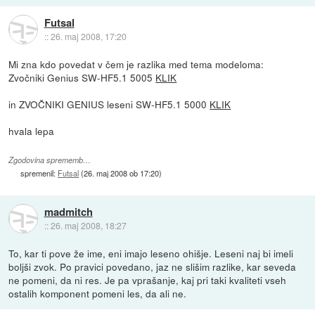
Futsal
::
26. maj 2008, 17:20
Mi zna kdo povedat v čem je razlika med tema modeloma:
Zvočniki Genius SW-HF5.1 5005
KLIK
in ZVOČNIKI GENIUS leseni SW-HF5.1 5000
KLIK
hvala lepa
Zgodovina sprememb…
spremenil:
Futsal
(
26. maj 2008 ob 17:20
)
madmitch
::
26. maj 2008, 18:27
To, kar ti pove že ime, eni imajo leseno ohišje. Leseni naj bi imeli
boljši zvok. Po pravici povedano, jaz ne slišim razlike, kar seveda
ne pomeni, da ni res. Je pa vprašanje, kaj pri taki kvaliteti vseh
ostalih komponent pomeni les, da ali ne.