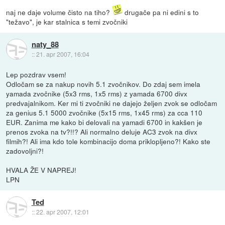
naj ne daje volume čisto na tiho?
drugače pa ni edini s to
"težavo", je kar stalnica s temi zvočniki
naty_88
::
21. apr 2007, 16:04
Lep pozdrav vsem!
Odločam se za nakup novih 5.1 zvočnikov. Do zdaj sem imela
yamada zvočnike (5x3 rms, 1x5 rms) z yamada 6700 divx
predvajalnikom. Ker mi ti zvočniki ne dajejo željen zvok se odločam
za genius 5.1 5000 zvočnike (5x15 rms, 1x45 rms) za cca 110
EUR. Zanima me kako bi delovali na yamadi 6700 in kakšen je
prenos zvoka na tv?!!? Ali normalno deluje AC3 zvok na divx
filmih?! Ali ima kdo tole kombinacijo doma priklopljeno?! Kako ste
zadovoljni?!
HVALA ŽE V NAPREJ!
LPN
Ted
::
22. apr 2007, 12:01