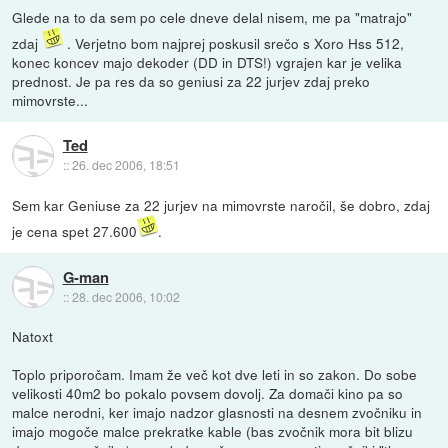
Glede na to da sem po cele dneve delal nisem, me pa "matrajo"
zdaj
. Verjetno bom najprej poskusil srečo s Xoro Hss 512,
konec koncev majo dekoder (DD in DTS!) vgrajen kar je velika
prednost. Je pa res da so geniusi za 22 jurjev zdaj preko
mimovrste...
Ted
::
26. dec 2006, 18:51
Sem kar Geniuse za 22 jurjev na mimovrste naročil, še dobro, zdaj
je cena spet 27.600
.
G-man
::
28. dec 2006, 10:02
Natoxt
Toplo priporočam. Imam že več kot dve leti in so zakon. Do sobe
velikosti 40m2 bo pokalo povsem dovolj. Za domači kino pa so
malce nerodni, ker imajo nadzor glasnosti na desnem zvočniku in
imajo mogoče malce prekratke kable (bas zvočnik mora bit blizu