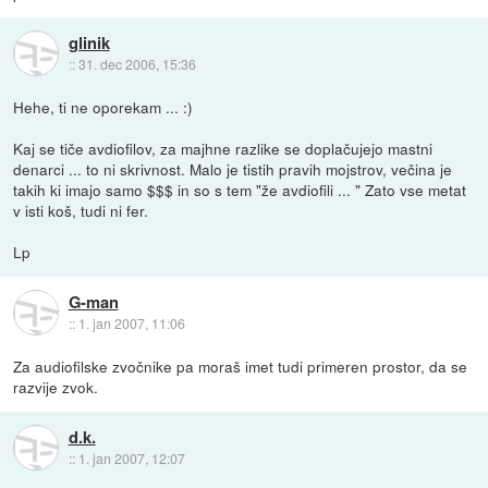
glinik
::
31. dec 2006, 15:36
Hehe, ti ne oporekam ... :)
Kaj se tiče avdiofilov, za majhne razlike se doplačujejo mastni
denarci ... to ni skrivnost. Malo je tistih pravih mojstrov, večina je
takih ki imajo samo $$$ in so s tem "že avdiofili ... " Zato vse metat
v isti koš, tudi ni fer.
Lp
G-man
::
1. jan 2007, 11:06
Za audiofilske zvočnike pa moraš imet tudi primeren prostor, da se
razvije zvok.
d.k.
::
1. jan 2007, 12:07