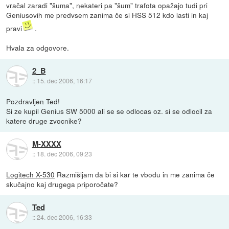
vračal zaradi "šuma", nekateri pa "šum" trafota opažajo tudi pri
Geniusovih me predvsem zanima če si HSS 512 kdo lasti in kaj
pravi
.
Hvala za odgovore.
2_B
::
15. dec 2006, 16:17
Pozdravljen Ted!
Si ze kupil Genius SW 5000 ali se se odlocas oz. si se odlocil za
katere druge zvocnike?
M-XXXX
::
18. dec 2006, 09:23
Logitech X-530
Razmišljam da bi si kar te vbodu in me zanima če
skučajno kaj drugega priporočate?
Ted
::
24. dec 2006, 16:33