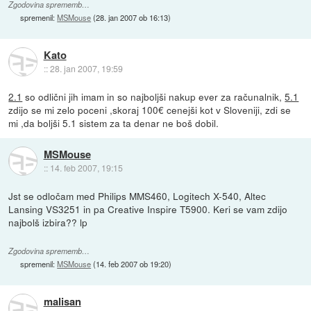
Zgodovina sprememb…
spremenil:
MSMouse
(
28. jan 2007 ob 16:13
)
Kato
::
28. jan 2007, 19:59
2.1
so odlični jih imam in so najboljši nakup ever za računalnik,
5.1
zdijo se mi zelo poceni ,skoraj 100€ cenejši kot v Sloveniji, zdi se
mi ,da boljši 5.1 sistem za ta denar ne boš dobil.
MSMouse
::
14. feb 2007, 19:15
Jst se odločam med Philips MMS460, Logitech X-540, Altec
Lansing VS3251 in pa Creative Inspire T5900. Keri se vam zdijo
najbolš izbira?? lp
Zgodovina sprememb…
spremenil:
MSMouse
(
14. feb 2007 ob 19:20
)
malisan