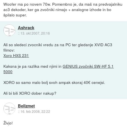
Woofer ma po novem 70w. Pomembno je, da maš na predvajalniku
ac3 dekoder, ker ga zvočniki nimajo + analogne izhode in bo
špilalo super.
Ashrack
::
13. okt 2007, 20:16
Ali so sledeci zvocniki vredu za na PC ter gledanje XVID AC3
filmov:
Xoro HXS 231
Kaksna je pa razlika med njimi in
GENIUS zvočniki SW-HF 5.1
5000
XORO so samo malo bolj svoh ampak skoraj 40€ cenejsi.
Ali bi bili XORO dober nakup?
Bellzmet
::
16. feb 2008, 22:22
Živjo!