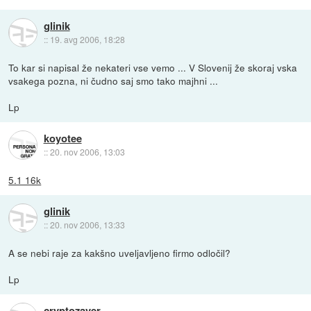
glinik
::
19. avg 2006, 18:28
To kar si napisal že nekateri vse vemo ... V Slovenij že skoraj vska
vsakega pozna, ni čudno saj smo tako majhni ...
Lp
koyotee
::
20. nov 2006, 13:03
5.1 16k
glinik
::
20. nov 2006, 13:33
A se nebi raje za kakšno uveljavljeno firmo odločil?
Lp
cryptozaver