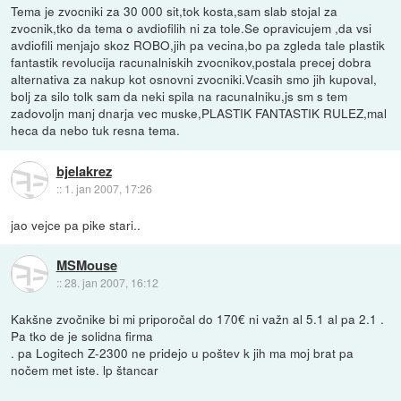
Tema je zvocniki za 30 000 sit,tok kosta,sam slab stojal za
zvocnik,tko da tema o avdiofilih ni za tole.Se opravicujem ,da vsi
avdiofili menjajo skoz ROBO,jih pa vecina,bo pa zgleda tale plastik
fantastik revolucija racunalniskih zvocnikov,postala precej dobra
alternativa za nakup kot osnovni zvocniki.Vcasih smo jih kupoval,
bolj za silo tolk sam da neki spila na racunalniku,js sm s tem
zadovoljn manj dnarja vec muske,PLASTIK FANTASTIK RULEZ,mal
heca da nebo tuk resna tema.
bjelakrez
::
1. jan 2007, 17:26
jao vejce pa pike stari..
MSMouse
::
28. jan 2007, 16:12
Kakšne zvočnike bi mi priporočal do 170€ ni važn al 5.1 al pa 2.1 .
Pa tko de je solidna firma
. pa Logitech Z-2300 ne pridejo u poštev k jih ma moj brat pa
nočem met iste. lp štancar