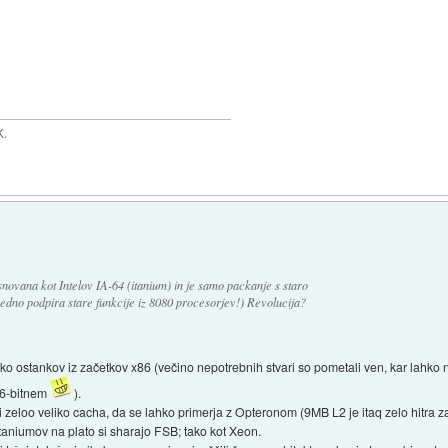
K.
novana kot Intelov IA-64 (itanium) in je samo packanje s staro
 vedno podpira stare funkcije iz 8080 procesorjev!) Revolucija?
o ostankov iz začetkov x86 (večino nepotrebnih stvari so pometali ven, kar lahko 
16-bitnem
).
bi zeloo veliko cacha, da se lahko primerja z Opteronom (9MB L2 je itaq zelo hitra
Itaniumov na plato si sharajo FSB; tako kot Xeon.