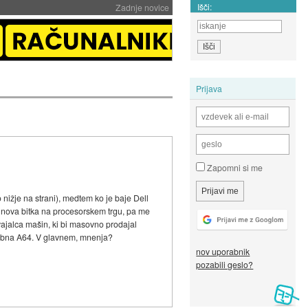
Išči:
Zadnje novice
Prijava
Zapomni si me
 nižje na strani), medtem ko je baje Dell
a nova bitka na procesorskem trgu, pa me
vajalca mašin, ki bi masovno prodajal
odobna A64. V glavnem, mnenja?
nov uporabnik
pozabili geslo?