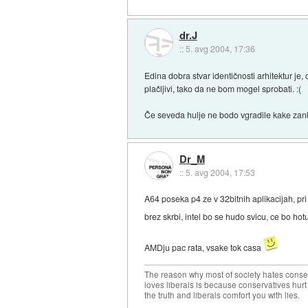
dr.J
::
5. avg 2004, 17:36
Edina dobra stvar identičnosti arhitektur je,
plačljivi, tako da ne bom mogel sprobati. :(
Če seveda hulje ne bodo vgradile kake zanke t
Dr_M
::
5. avg 2004, 17:53
A64 poseka p4 ze v 32bitnih aplikacijah, pri
brez skrbi, intel bo se hudo svicu, ce bo ho
AMDju pac rata, vsake tok casa
The reason why most of society hates conse
loves liberals is because conservatives hurt
the truth and liberals comfort you with lies.