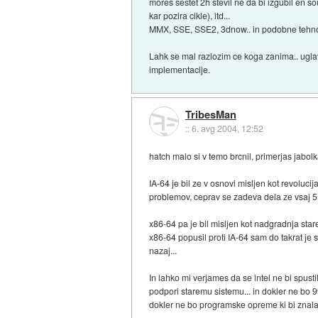
mores sestet 2h stevil ne da bi izgubil en s
kar pozira cikle), itd...
MMX, SSE, SSE2, 3dnow.. in podobne tehnolo
Lahk se mal razlozim ce koga zanima.. ugla
implementacije.
TribesMan
::
6. avg 2004, 12:52
hatch malo si v temo brcnil, primerjas jabolk
IA-64 je bil ze v osnovi misljen kot revoluc
problemov, ceprav se zadeva dela ze vsaj 5 
x86-64 pa je bil misljen kot nadgradnja sta
x86-64 popusil proti IA-64 sam do takrat je
nazaj...
In lahko mi verjames da se intel ne bi spust
podpori staremu sistemu... in dokler ne bo 
dokler ne bo programske opreme ki bi znala