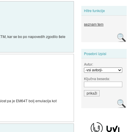
Hitre funkcije
seznam tem
aTM, kar se bo po napovedih zgodilo šele
Posebni izpisi
Avtor:
Ključna beseda:
lost pa je EM64T bolj emulacija kot