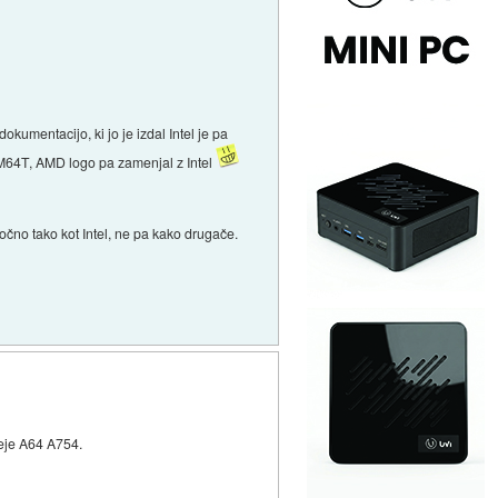
umentacijo, ki jo je izdal Intel je pa
EM64T, AMD logo pa zamenjal z Intel
no tako kot Intel, ne pa kako drugače.
neje A64 A754.