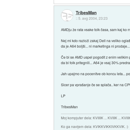
TribesMan
::
5. avg 2004, 23:23
AMDju že rata vsake tolk časa, sam kaj ko m
Nej mi kdo razloži zakaj Dell na veliko ogla
da je A64 boljši... ni marketinga ni prodaje...
Če bi se AMD uspel pogodit z enim velikim pr
da bi folk pritegnili... A64 je vsaj 30% predrag
Jah upajmo na pocenitve ob koncu leta... po
Sicer pa vprašanje če se splača.. ker na CP
LP
TribesMan
Moj kompjuter dela: KVIIIIK ... KVIIIK ... KVIII
Ko ga navijem dela: KVIKKVIKKIVKKVIK. :)