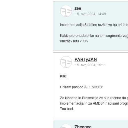
zee
::
5. avg 2004, 14:49
Implementacija 64 bitne razširitve bo pri Int
Kakšne prehude bitke na tem segmentu verje
enkrat v letu 2006.
PARTyZAN
::
5. avg 2004, 15:11
Klik!
Citiram post od ALIEN3001:
Za Nocono in Prescott je že bilo rečeno da
implementacija in za AMD64 napisani progr
Too bad.
Zheegec