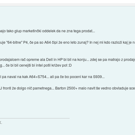
ajo tako glup marketinčki oddelek da ne zna tega prodat...
šuje "64-bitne" P4, če pa so A64 čipi že eno leto zunaj? In nej mi kdo razloži kaj j
odajalcem rač opreme ala Dell in HP bi bil na konju... zdej se pa matrajo z prodajo 
... če bi bil cenejši bi intel potil križev pot :D
l pa naval na kak A64+S754... ali pa če bo poceni kar na S939...
U fronti že dolgo nič pametnega... Barton 2500+ malo navit še vedno obvladuje scen
K.