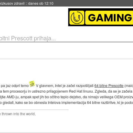
naslednji dve leti
::
danes ob 11:37
bitni Prescott prihaja...
m pa jaz odprl temo
V glavnem, Intel je začel razpošiljati
64 bitne Prescotte
(malo
 na tem procesorju in ustrezno prilagojenem Red Hat linuxu. Zgleda, da se je začel
ljše AMD-ju, ampak spet jih bo očitno teplo dejstvo, da nimajo velikega OEM proiz
 gledati, kako se bo obnesla Intelova implementacija 64 bitne razširitve, ki je p
thrown into the world,