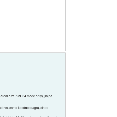
naredijo za AMD64 mode only), jih pa
 zadeva, samo izredno draga), slabo