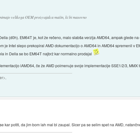
a nimajo velikega OEM proizvajalca mašin, ki bi masovno
lla (d0h). EM64T je, kot že rečeno, malo slabša verzija AMD64, ampak glede na dok
glavnem je Intel slepo prekopiral AMD dokumentacijo o AMD64 in AMD64 spremenil v 
ela in Della se bo EM64T najbrž kar normalno prodajal
mplementacijo iAMD64, če že AMD poimenuje svoje implementacije SSE1/2/3, MMX toč
er>,
 se kar potiti, da jim bom lah mal bl zaupal. Sicer pa se selim spet na AMD, natanč