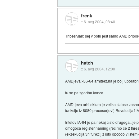
frenk
::
6. avg 2004, 08:40
TribesMan: sej v bofu jest samo AMD pripo
hatch
::
6. avg 2004, 12:00
AMDjeva x86-64 arhitektura je bolj uporabni
tu se pa zgodba konca...
AMD-jeva arhitektura je veliko slabse zasnov
funkcije iz 8080 procesorjev!) Revolucija? 
Intelov IA-64 je pa nekaj cisto drugega.. j
omogoca register naming (recimo ce 2 threa
(ekzekucija 3h funkcij z isto opcodo v istem