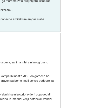
 - ga moramo zato prej najprej skopirat
nkcijami..
i napacne arhitekture ampak slabe
u uspeva, saj ima intel z njim ogromno
 kompatibilnost z x86... dolgorocno bo
4, zraven pa bomo imeli se vso podporo za
orabniki se niso pripravljeni odpovedati
edna in ima tudi vecji potencial, vendar