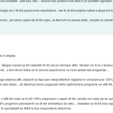
ource podatek - add eax, ebx -- source eax postane tudi dest in je podatek izgubljen
gije so z IA-64 popolnoma nepotrebne.. vse to IA-64 podpira native s skupnimi fu
vnem.. jaz samo upam da IA-64 uspe. Ja Itaniumi so precej slabi.. ampak ne zarad
a in cesplje.
ija. Njegov namen je bil naslediti IA-32 (ali po domace x86). Vendar mu to le z tezav
let... s tem da bo treba za to osnovo popolnoma na novo spisat vse programje...
rega sistema x86, dodanih je itaq sam nekaj 64bitnih registrov in ohranjena je 100%
 se zelo dalec... do takrat pa bomo poganjali rahlo optimizirane programe na x86-6
il v x86-64 vode ce bi bili 100% prepricani v uspeh IA-64, vendar oni vedo da se up
99% progrmov prenesenih na IA-64 arhihekturo bo tako... Vsekakor je IA-64 bolj napr
 to uporabljati bo IA64 le kos neuporabne zeleznine.