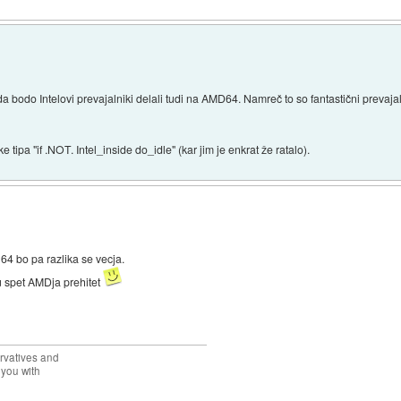
 da bodo Intelovi prevajalniki delali tudi na AMD64. Namreč to so fantastični prevaja
ipa "if .NOT. Intel_inside do_idle" (kar jim je enkrat že ratalo).
 64 bo pa razlika se vecja.
tu spet AMDja prehitet
rvatives and
 you with