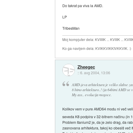
Do takrat pa viva la AMD.
LP
TribesMan
Moj kompjuter dela: KVIIIIK ... KVIIIK ... KVIII
Ko ga navijem dela: KVIKKVIKKIVKKVIK. :)
Zheegec
::
6. avg 2004, 13:06
AMD-jeva arhitektura je veliko slabse zas
8 bitno arhitekturo..! (ja 64bitni AMD se
My ass.. evolucija mogoce.
Kolikov vem v pure AMD64 modu ni več velik
seveda K8 podpira v 32-bitnem načinu (in 
Problem Itanium2 je, da je zelo drag, da ra
zasnovana arhitektura, takoj ko obesiš več 