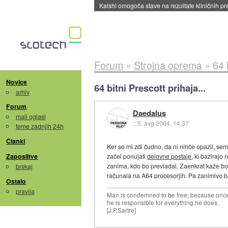
Sandisk že prodal več kot polovico SSD-jev za 
Forum
»
Strojna oprema
»
64 
Novice
64 bitni Prescott prihaja...
arhiv
Forum
Daedalus
mali oglasi
::
5. avg 2004, 14:37
teme zadnjih 24h
Članki
Ker se mi zdi čudno, da ni nihče opazil, se
Zaposlitve
začel ponujati
delovne postaje
, ki bazirajo
zanima, kdo bo prevladal. Zaenkrat kaže bo
brskaj
računala na A64 procesorjih. Pa zanimivo bo
Ostalo
pravila
Man is condemned to be free; because once 
he is responsible for everything he does.
[J.P.Sartre]