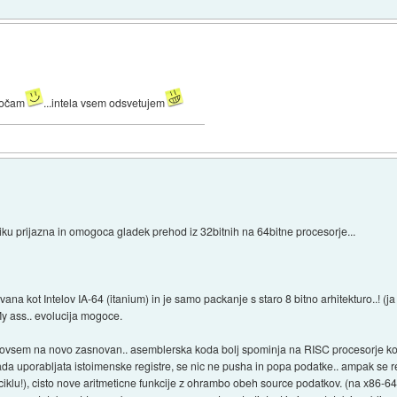
ročam
...intela vsem odsvetujem
ku prijazna in omogoca gladek prehod iz 32bitnih na 64bitne procesorje...
ana kot Intelov IA-64 (itanium) in je samo packanje s staro 8 bitno arhitekturo..! (
My ass.. evolucija mogoce.
e povsem na novo zasnovan.. asemblerska koda bolj spominja na RISC procesorje kot 
da uporabljata istoimenske registre, se nic ne pusha in popa podatke.. ampak se 
 ciklu!), cisto nove aritmeticne funkcije z ohrambo obeh source podatkov. (na x86-6