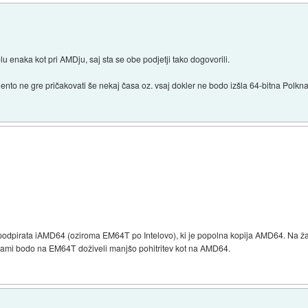
elu enaka kot pri AMDju, saj sta se obe podjetji tako dogovorili.
nto ne gre pričakovati še nekaj časa oz. vsaj dokler ne bodo izšla 64-bitna Polkn
 podpirata iAMD64 (oziroma EM64T po Intelovo), ki je popolna kopija AMD64. Na ža
ami bodo na EM64T doživeli manjšo pohitritev kot na AMD64.