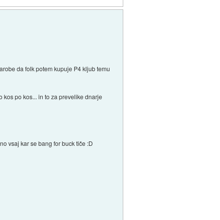
e narobe da folk potem kupuje P4 kljub temu
kos po kos... in to za prevelike dnarje
o vsaj kar se bang for buck tiče :D