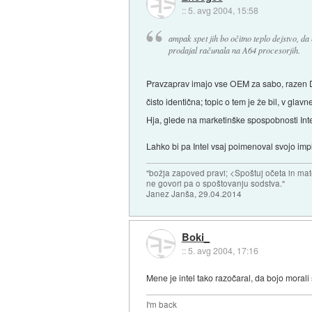
::
5. avg 2004, 15:58
ampak spet jih bo očitno teplo dejstvo, d
prodajal računala na A64 procesorjih.
Pravzaprav imajo vse OEM za sabo, razen De
čisto identična; topic o tem je že bil, v 
Hja, glede na marketinške spospobnosti Int
Lahko bi pa Intel vsaj poimenoval svojo i
"božja zapoved pravi; <Spoštuj očeta in mat
ne govori pa o spoštovanju sodstva."
Janez Janša, 29.04.2014
Boki_
::
5. avg 2004, 17:16
Mene je intel tako razočaral, da bojo morali
I'm back