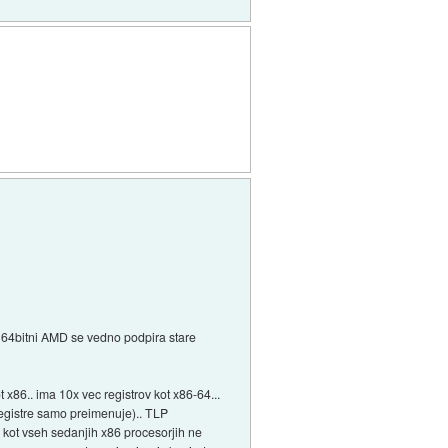
ja 64bitni AMD se vedno podpira stare
x86.. ima 10x vec registrov kot x86-64...
registre samo preimenuje).. TLP
4 kot vseh sedanjih x86 procesorjih ne