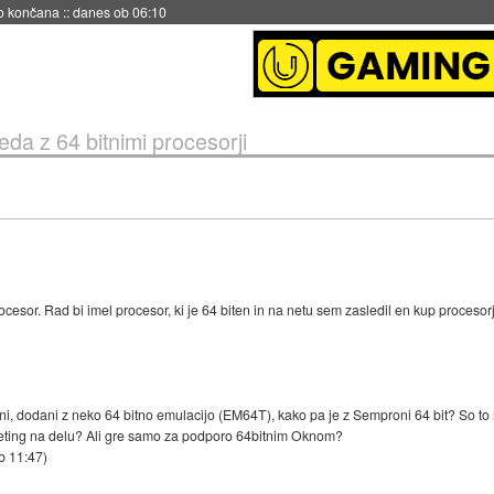
s ob 06:09
da z 64 bitnimi procesorji
sor. Rad bi imel procesor, ki je 64 biten in na netu sem zasledil en kup procesorjev
tni, dodani z neko 64 bitno emulacijo (EM64T), kako pa je z Semproni 64 bit? So to r
keting na delu? Ali gre samo za podporo 64bitnim Oknom?
b 11:47
)