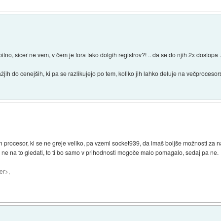
itno, sicer ne vem, v čem je fora tako dolgih registrov?! .. da se do njih 2x dostopa
žjih do cenejših, ki pa se razlikujejo po tem, koliko jih lahko deluje na večprocesors
en procesor, ki se ne greje veliko, pa vzemi socket939, da imaš boljše možnosti za n
ne na to gledati, to ti bo samo v prihodnosti mogoče malo pomagalo, sedaj pa ne.
er>,