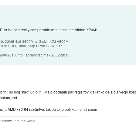
s is not directly comparable with those the Athlon XP/64!
30, 32GB 4x8 3600Mhz G.skill, CM H500M,
 970 PRO, UltraSharp UP3017, Win 11
1960-2016, moj labradorec max 2002-2013
 bitni, so bolj "kao" 64 bitni. Majo dodanih par registrov, da lahko delajo z večjo kol
anium, ipd...
a AMD x86-64 razširitve, tak da to je bolj kot ne isti šmorn.
thrown into the world,