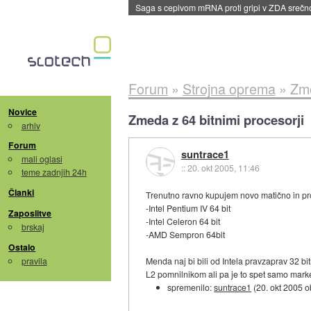
BMW v vozilih začel predvajati reklame
::
dane
Forum
»
Strojna oprema
»
Zme
Novice
Zmeda z 64 bitnimi procesorji
arhiv
Forum
suntrace1
mali oglasi
::
20. okt 2005, 11:46
teme zadnjih 24h
Članki
Trenutno ravno kupujem novo matično in proce
-Intel Pentium IV 64 bit
Zaposlitve
-Intel Celeron 64 bit
brskaj
-AMD Sempron 64bit
Ostalo
pravila
Menda naj bi bili od Intela pravzaprav 32 bi
L2 pomnilnikom ali pa je to spet samo mar
spremenilo:
suntrace1
(
20. okt 2005 o