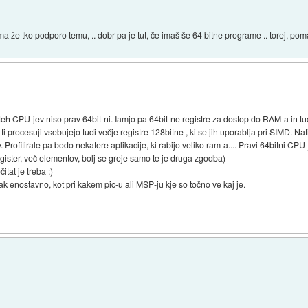
 že tko podporo temu, .. dobr pa je tut, če imaš še 64 bitne programe .. torej, pom
eh CPU-jev niso prav 64bit-ni. Iamjo pa 64bit-ne registre za dostop do RAM-a in tud
ti procesuji vsebujejo tudi večje registre 128bitne , ki se jih uporablja pri SIMD. Nat
 Profitirale pa bodo nekatere aplikacije, ki rabijo veliko ram-a.... Pravi 64bitni CPU
register, več elementov, bolj se greje samo te je druga zgodba)
tat je treba :)
tak enostavno, kot pri kakem pic-u ali MSP-ju kje so točno ve kaj je.