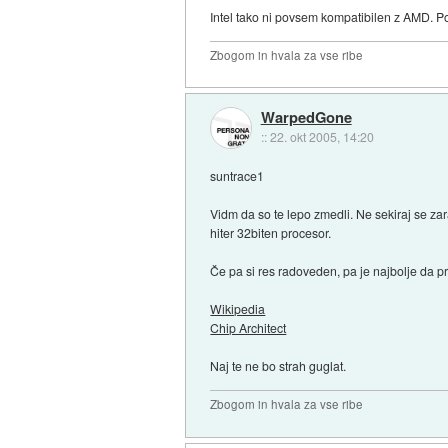
Intel tako ni povsem kompatibilen z AMD. 
Zbogom in hvala za vse ribe
WarpedGone
::
22. okt 2005, 14:20
suntrace1
Vidm da so te lepo zmedli. Ne sekiraj se za
hiter 32biten procesor.
Če pa si res radoveden, pa je najbolje da 
Wikipedia
Chip Architect
Naj te ne bo strah guglat.
Zbogom in hvala za vse ribe