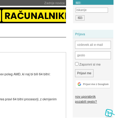
Išči:
Zadnje novice
Prijava
Zapomni si me
 poleg AMD, ki naj bi bili 64 bitni:
nov uporabnik
es pravi 64 bitni procesorji, z okrnjenim
pozabili geslo?