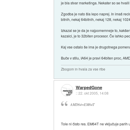
je bla stvar marketinga. Nekater so se hvali
Zgodba je nato šla lepo naprej. In imaš reci
bitnih, nekaj 64bitnih, nekaj 128, nekaj 1024
Izkazal se je da je najpomemneje to, kakše
kazalci, je to 32biten procesor. Če lahko pe
Kaj vse ostalo še ima je drugotnega pomena. 
Buče v stilu, IA64 je pravi 64biten proc, A
Zbogom in hvala za vse ribe
WarpedGone
::
22. okt 2005, 14:08
AMD64=EM64T
Tole ni čisto res. EM64T ne vključuje parih u