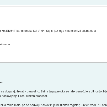
kot EM64T kar ni enako kot IA-64. Saj si jaz tega nisem smizli tak pa če :)
aš na to.
es.
e dogajajo hkrati - paralelno. Širina tega pretoka se lahk označuje z bitnostjo. Nje
no naslavljanje.Ecco, 8 biten procesor.
a rahlo malo, pa so podvojil naslov in je bil 8 biten register, 8 biten vodil, 16 bit