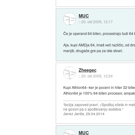
MUC
::
20. okt 2005, 12:17
Če je operand 64 biten, procesirajo tudi 64 b
Aja, kupi AMDja 64, imaš več različic, od dra
manjši, drugače gre pa za iste stvari.
Zheegec
::
20. okt 2005, 12:24
Kupi Athlon64--ker je poceni in hiter 32-bit
Athlon64 je 100% 64-biten procesor, ampak 
"božja zapoved pravi; <Spoštuj očeta in mat
ne govori pa o spoštovanju sodstva."
Janez Janša, 29.04.2014
MUC