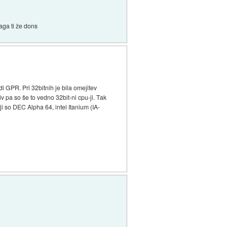
aga ti že dons
i GPR. Pri 32bitnih je bila omejitev
iv pa so še to vedno 32bit-ni cpu-ji. Tak
-ji so DEC Alpha 64, intel Itanium (IA-