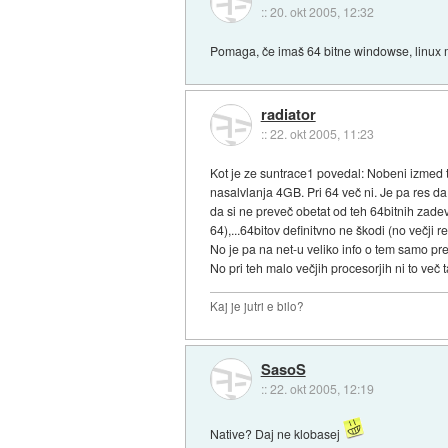
::
20. okt 2005, 12:32
Pomaga, če imaš 64 bitne windowse, linux ma
radiator
::
22. okt 2005, 11:23
Kot je ze suntrace1 povedal: Nobeni izmed t
nasalvlanja 4GB. Pri 64 več ni. Je pa res da 
da si ne preveč obetat od teh 64bitnih zadev.
64),...64bitov definitvno ne škodi (no večji 
No je pa na net-u veliko info o tem samo preči
No pri teh malo večjih procesorjih ni to več 
Kaj je jutri e bilo?
SasoS
::
22. okt 2005, 12:19
Native? Daj ne klobasej