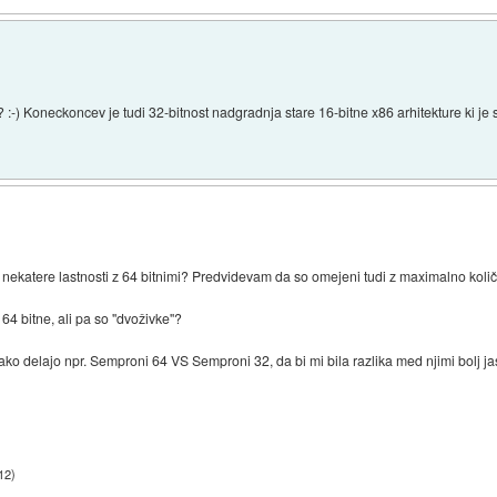
rji? :-) Koneckoncev je tudi 32-bitnost nadgradnja stare 16-bitne x86 arhitekture ki j
si nekatere lastnosti z 64 bitnimi? Predvidevam da so omejeni tudi z maximalno koli
64 bitne, ali pa so ''dvoživke''?
o delajo npr. Semproni 64 VS Semproni 32, da bi mi bila razlika med njimi bolj ja
:12
)