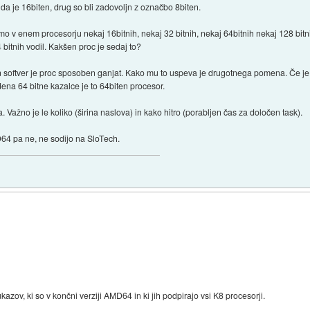
l da je 16biten, drug so bli zadovoljn z označbo 8biten.
mo v enem procesorju nekaj 16bitnih, nekaj 32 bitnih, nekaj 64bitnih nekaj 128 bitni
 bitnih vodil. Kakšen proc je sedaj to?
n softver je proc sposoben ganjat. Kako mu to uspeva je drugotnega pomena. Če je
dena 64 bitne kazalce je to 64biten procesor.
Važno je le koliko (širina naslova) in kako hitro (porabljen čas za določen task).
MD64 pa ne, ne sodijo na SloTech.
kazov, ki so v končni verziji AMD64 in ki jih podpirajo vsi K8 procesorji.