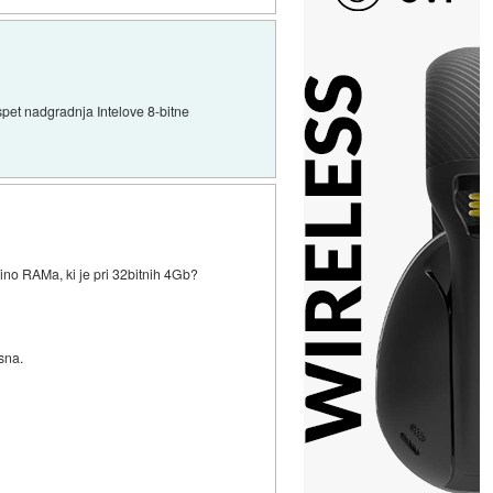
e spet nadgradnja Intelove 8-bitne
čino RAMa, ki je pri 32bitnih 4Gb?
sna.