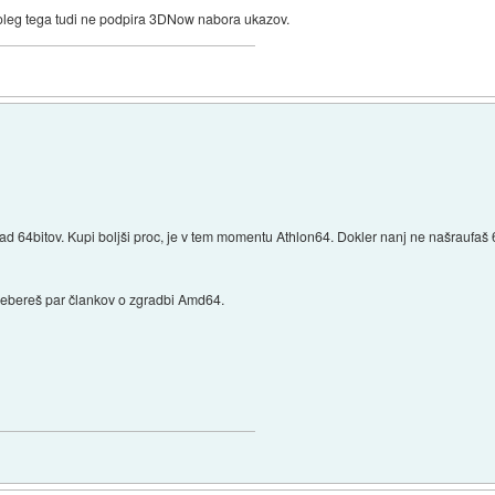
Poleg tega tudi ne podpira 3DNow nabora ukazov.
rad 64bitov. Kupi boljši proc, je v tem momentu Athlon64. Dokler nanj ne našraufaš 
prebereš par člankov o zgradbi Amd64.