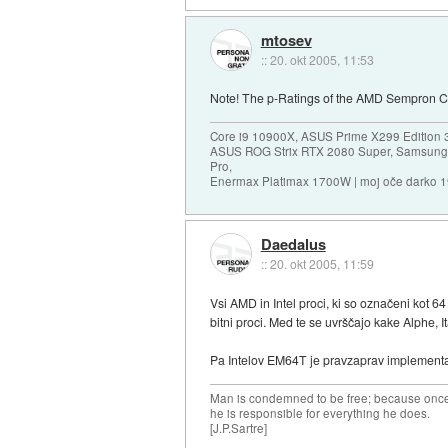
mtosev
::
20. okt 2005, 11:53
Note! The p-Ratings of the AMD Sempron CPU
Core i9 10900X, ASUS Prime X299 Edition 
ASUS ROG Strix RTX 2080 Super, Samsung
Pro,
Enermax Platimax 1700W | moj oče darko 
Daedalus
::
20. okt 2005, 11:59
Vsi AMD in Intel proci, ki so označeni kot 64
bitni proci. Med te se uvrščajo kake Alphe, It
Pa Intelov EM64T je pravzaprav implementacij
Man is condemned to be free; because once 
he is responsible for everything he does.
[J.P.Sartre]