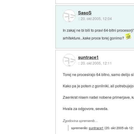
SasoS
::
20. okt 2005, 12:04
In zakaj ne bi bili to pravi 64-bitni proceso
arhitekture...kake proce torej gonimo?
suntrace1
::
20. okt 2005, 12:11
Torej ne procesirajo 64 bitno, samo delijo 
Kako pa je potem z gonilniki, ali potrebujejo 
Zaenkrat nisem našel nobene primerjave, kak
Hvala za odgovore, seveda.
Zgodovina sprememb…
spremenilo:
suntrace1
(
20. okt 2005 ob 12