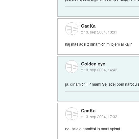
CaqKa
::
13. sep 2004, 13:31
kaj maš adsl z dinamičnim ipjem al kaj?
Golden eye
::
13. sep 2004, 14:43
ja, dinamični IP mam! Sej zdej bom naroču 
CaqKa
::
13. sep 2004, 17:33
no.. tale dinamični ip morš vpisat