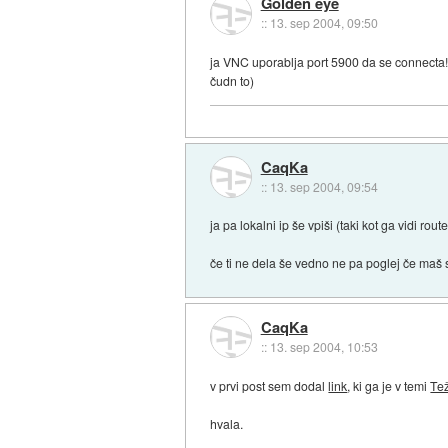
Golden eye
::
13. sep 2004, 09:50
ja VNC uporablja port 5900 da se connecta
čudn to)
CaqKa
::
13. sep 2004, 09:54
ja pa lokalni ip še vpiši (taki kot ga vidi rout
če ti ne dela še vedno ne pa poglej če maš s
CaqKa
::
13. sep 2004, 10:53
v prvi post sem dodal
link
, ki ga je v temi
Tež
hvala.