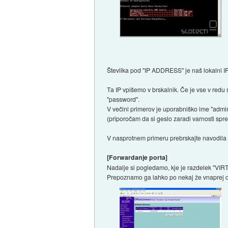
Številka pod "IP ADDRESS" je naš lokalni IP
Ta IP vpišemo v brskalnik. Če je vse v redu 
"password".
V večini primerov je uporabniško ime "admin
(priporočam da si geslo zaradi varnosti spr
V nasprotnem primeru prebrskajte navodila 
[Forwardanje porta]
Nadalje si pogledamo, kje je razdelek "V
Prepoznamo ga lahko po nekaj že vnaprej dol