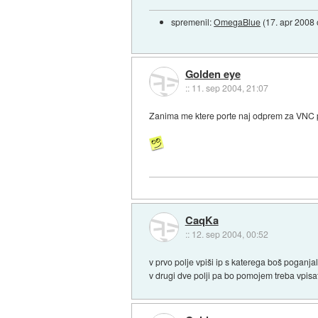
spremenil:
OmegaBlue
(
17. apr 2008
Golden eye
::
11. sep 2004, 21:07
Zanima me ktere porte naj odprem za VNC pr
CaqKa
::
12. sep 2004, 00:52
v prvo polje vpiši ip s katerega boš poganjal 
v drugi dve polji pa bo pomojem treba vpisat