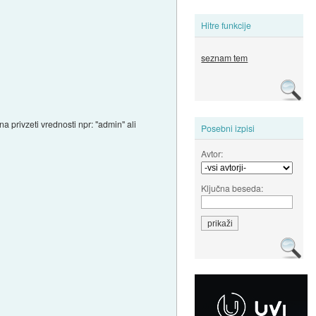
Hitre funkcije
seznam tem
a privzeti vrednosti npr: "admin" ali
Posebni izpisi
Avtor:
Ključna beseda: