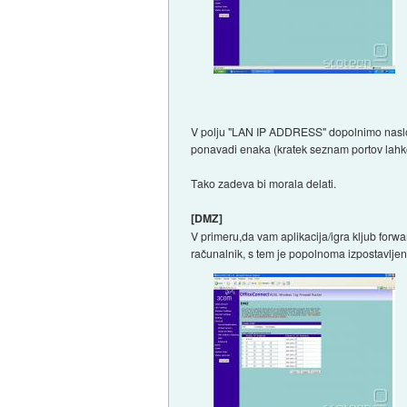
V polju "LAN IP ADDRESS" dopolnimo naslov 
ponavadi enaka (kratek seznam portov lahko
Tako zadeva bi morala delati.
[DMZ]
V primeru,da vam aplikacija/igra kljub forw
računalnik, s tem je popolnoma izpostavlje