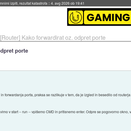
nimi izpiti, rezultat katastrofa
::
4. avg 2026 ob 19:41
[Router] Kako forwardirat oz. odpret porte
odpret porte
a in forwardanja porta, praksa se razlikuje v tem, da je izgled in besedilo od router
avimo v start -- run -- vpišemo CMD in pritisnemo enter. Odpre se pogovorno okn