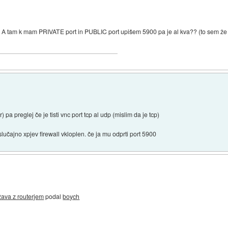
! A tam k mam PRIVATE port in PUBLIC port upišem 5900 pa je al kva?? (to sem že 
er) pa preglej če je tisti vnc port tcp al udp (mislim da je tcp)
lučajno xpjev firewall vkloplen. če ja mu odprti port 5900
ava z routerjem
podal
boych