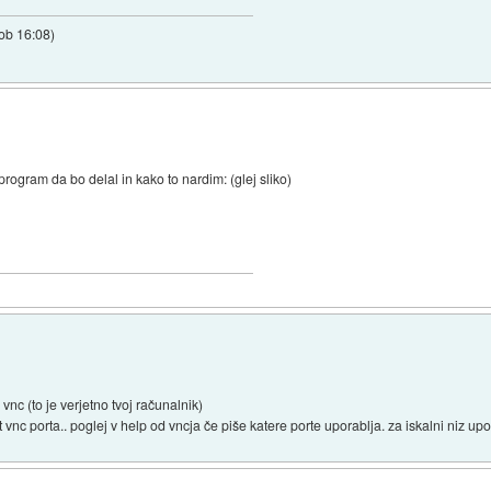
 ob 16:08
)
ogram da bo delal in kako to nardim: (glej sliko)
vnc (to je verjetno tvoj računalnik)
 vnc porta.. poglej v help od vncja če piše katere porte uporablja. za iskalni niz up