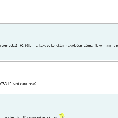
m connectat? 192.168.1... al kako se konektam na določen računalnik ker mam na r
t WAN IP (torej zunanjega)
m pa dinamični IP, če ma kaj veze?! help