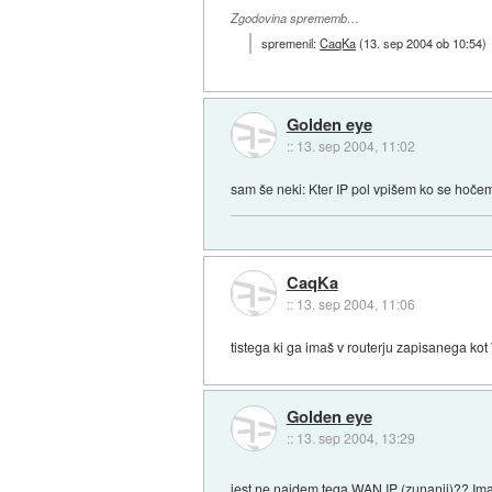
Zgodovina sprememb…
spremenil:
CaqKa
(
13. sep 2004 ob 10:54
)
Golden eye
::
13. sep 2004, 11:02
sam še neki: Kter IP pol vpišem ko se hoče
CaqKa
::
13. sep 2004, 11:06
tistega ki ga imaš v routerju zapisanega ko
Golden eye
::
13. sep 2004, 13:29
jest ne najdem tega WAN IP (zunanji)?? Ima