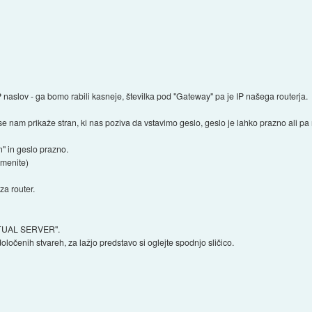
 naslov - ga bomo rabili kasneje, številka pod "Gateway" pa je IP našega routerja.
se nam prikaže stran, ki nas poziva da vstavimo geslo, geslo je lahko prazno ali pa n
" in geslo prazno.
emenite)
za router.
IRTUAL SERVER".
očenih stvareh, za lažjo predstavo si oglejte spodnjo sličico.