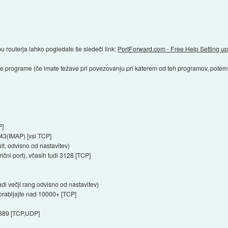
 routerja lahko pogledate še sledeči link:
PortForward.com - Free Help Setting up
ere programe (če imate težave pri povezovanju pri katerem od teh programov, potem
P]
43(IMAP) [vsi TCP]
t, odvisno od nastavitev)
ični port), včasih tudi 3128 [TCP]
i večji rang odvisno od nastavitev)
porabljajte nad 10000+ [TCP]
3389 [TCP,UDP]