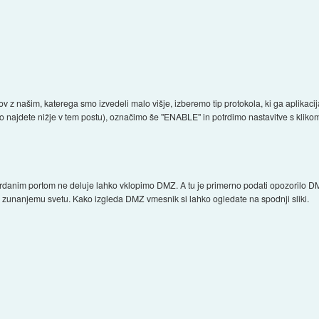
z našim, katerega smo izvedeli malo višje, izberemo tip protokola, ki ga aplikaci
 najdete nižje v tem postu), označimo še "ENABLE" in potrdimo nastavitve s kliko
ardanim portom ne deluje lahko vklopimo DMZ. A tu je primerno podati opozorilo DM
n zunanjemu svetu. Kako izgleda DMZ vmesnik si lahko ogledate na spodnji sliki.