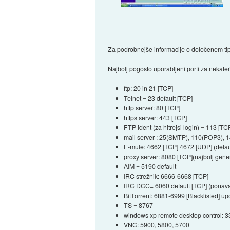
Za podrobnejše informacije o določenem tipu
Najbolj pogosto uporabljeni porti za nekat
ftp: 20 in 21 [TCP]
Telnet = 23 default [TCP]
http server: 80 [TCP]
https server: 443 [TCP]
FTP ident (za hitrejsi login) = 113 [TC
mail server : 25(SMTP), 110(POP3), 1
E-mule: 4662 [TCP] 4672 [UDP] (defaul
proxy server: 8080 [TCP](najbolj gener
AIM = 5190 default
IRC strežnik: 6666-6668 [TCP]
IRC DCC= 6060 default [TCP] (ponavad
BitTorrent: 6881-6999 [Blacklisted] u
TS = 8767
windows xp remote desktop control: 
VNC: 5900, 5800, 5700