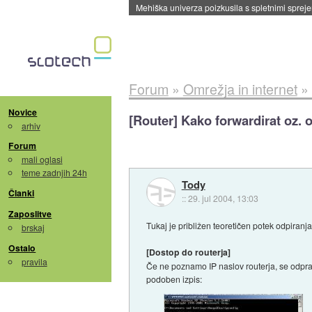
Mehiška univerza poizkusila s spletnimi sprejem
Forum
»
Omrežja in internet
»
Novice
[Router] Kako forwardirat oz. 
arhiv
Forum
mali oglasi
teme zadnjih 24h
Tody
Članki
::
29. jul 2004, 13:03
Zaposlitve
Tukaj je približen teoretičen potek odpiranj
brskaj
Ostalo
[Dostop do routerja]
pravila
Če ne poznamo IP naslov routerja, se odpr
podoben izpis: