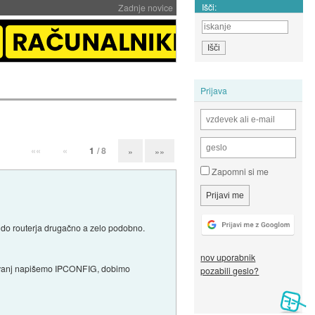
Išči:
Zadnje novice
Prijava
««
«
1
/ 8
»
»»
Zapomni si me
ja do routerja drugačno a zelo podobno.
nov uporabnik
o, vanj napišemo IPCONFIG, dobimo
pozabili geslo?