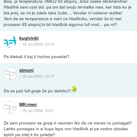
Bios, je temperatura TAKOJ 55 stopinj...brez vsake obremenitve!
Hladilnk sem vzel dol, pa sm dal svojo termalko mes, ker tista ko je
bla prej, se mi je zdela taka čuda.... Vendar ni nobene razlike!
Vem da se temperatura e meri na hladilniku, vendar če bi mel
procesor 65 stopinj bi bil hladilnik sigurno full vroč... pa ni!!!
kuglvinkl
::
19. jun 2004, 13:13
Pa štekaš ti kaj ti hočmo povedat?
simoni
::
19. jun 2004, 13:17
Da se pač full greje že po defoltu!!!
MKrmec
::
19. jun 2004, 13:21
Ze sam procesor se greje k neumen tko da ne mores nc pomagat!!
Lahko pomagas in si kups lepo nov hladilnik al pa vodno ubodes
sploh pa zdej k bo poletje!!