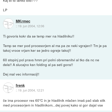
Kaj bi to lahko bilo???
LP
MKrmec
::
19. jun 2004, 12:06
Ti govoris kokr da se temp mer na hladilniku!!
Temp se mer pod procesorjem al ma pa ze neki vgrajen!! Tm je pa
takoj vroce vrjam ker se jedro ogreje takoj!!
60 stopinj pol pravs hmm pri polni obremenitvi al tko da nc ne
dela!! A slucajno ksn folding al pa seti gons!!
Dej mal vec informacij!!
frenk
::
19. jun 2004, 12:21
če ima procesor res 60°C in je hladilnik mlačen imaš pač slab stik
med procesorjem in hladilnikom...dej povej kako si gor dajal vse