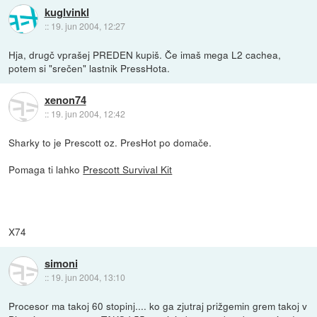
kuglvinkl
::
19. jun 2004, 12:27
Hja, drugč vprašej PREDEN kupiš. Če imaš mega L2 cachea,
potem si "srečen" lastnik PressHota.
xenon74
::
19. jun 2004, 12:42
Sharky to je Prescott oz. PresHot po domače.
Pomaga ti lahko
Prescott Survival Kit
X74
simoni
::
19. jun 2004, 13:10
Procesor ma takoj 60 stopinj.... ko ga zjutraj prižgemin grem takoj v