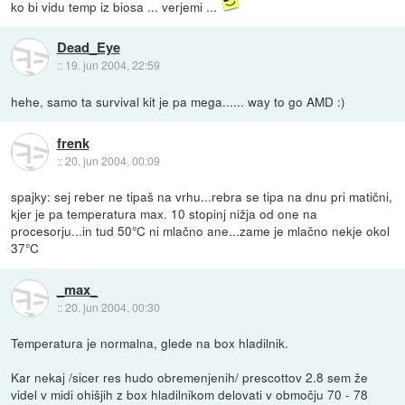
ko bi vidu temp iz biosa ... verjemi ...
Dead_Eye
::
19. jun 2004, 22:59
hehe, samo ta survival kit je pa mega...... way to go AMD :)
frenk
::
20. jun 2004, 00:09
spajky: sej reber ne tipaš na vrhu...rebra se tipa na dnu pri matični,
kjer je pa temperatura max. 10 stopinj nižja od one na
procesorju...in tud 50°C ni mlačno ane...zame je mlačno nekje okol
37°C
_max_
::
20. jun 2004, 00:30
Temperatura je normalna, glede na box hladilnik.
Kar nekaj /sicer res hudo obremenjenih/ prescottov 2.8 sem že
videl v midi ohišjih z box hladilnikom delovati v območju 70 - 78