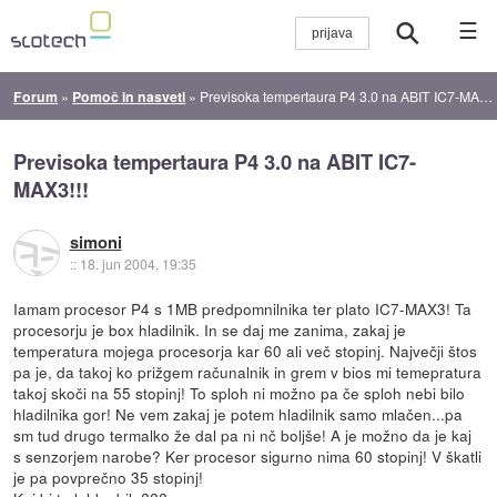
☰
Forum
»
Pomoč in nasveti
»
Previsoka tempertaura P4 3.0 na ABIT IC7-MAX3!!!
Previsoka tempertaura P4 3.0 na ABIT IC7-
MAX3!!!
simoni
::
18. jun 2004, 19:35
Iamam procesor P4 s 1MB predpomnilnika ter plato IC7-MAX3! Ta
procesorju je box hladilnik. In se daj me zanima, zakaj je
temperatura mojega procesorja kar 60 ali več stopinj. Največji štos
pa je, da takoj ko prižgem računalnik in grem v bios mi temepratura
takoj skoči na 55 stopinj! To sploh ni možno pa če sploh nebi bilo
hladilnika gor! Ne vem zakaj je potem hladilnik samo mlačen...pa
sm tud drugo termalko že dal pa ni nč boljše! A je možno da je kaj
s senzorjem narobe? Ker procesor sigurno nima 60 stopinj! V škatli
je pa povprečno 35 stopinj!