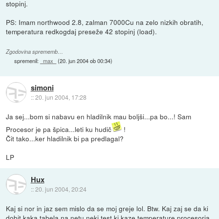
stopinj.
PS: Imam northwood 2.8, zalman 7000Cu na zelo nizkih obratih,
temperatura redkogdaj preseže 42 stopinj (load).
Zgodovina sprememb…
spremenil:
_max_
(
20. jun 2004 ob 00:34
)
simoni
::
20. jun 2004, 17:28
Ja sej...bom si nabavu en hladilnik mau boljši...pa bo...! Sam
Procesor je pa špica...leti ku hudič
!
Čit tako...ker hladilnik bi pa predlagal?
LP
Hux
::
20. jun 2004, 20:24
Kaj si nor in jaz sem mislo da se moj greje lol. Btw. Kaj zaj se da ki
dobit kaka tabela na netu neki test ki kaze temperature procesorja.