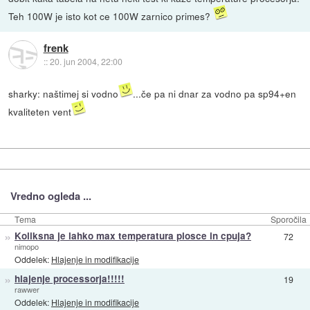
Teh 100W je isto kot ce 100W zarnico primes?
frenk
::
20. jun 2004, 22:00
sharky: naštimej si vodno
...če pa ni dnar za vodno pa sp94+en
kvaliteten vent
Vredno ogleda ...
Tema
Sporočila
»
Koliksna je lahko max temperatura plosce in cpuja?
72
nimopo
Oddelek:
Hlajenje in modifikacije
»
hlajenje processorja!!!!!
19
rawwer
Oddelek:
Hlajenje in modifikacije