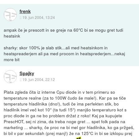
frenk
::
19. jun 2004, 13:24
ampak če je prescott in se greje na 60°C bi se mogu gret tudi
heatsink
sharky: skor 100% je slab stik...ali med heatsinkom in
heatspreaderjem ali pa med procom in heatsprederjem...nekaj
more bit
Spajky
::
19. jun 2004, 22:12
Plata zgleda čita iz interne Cpu diode in v tem primeru so
temperature realne (za to 100W čudo še male!). Kar pa se tiče
temperature hladilnika (dno!), tudi če ima perfekten stik, bo
hladilnik imel več kot 10° (ta tudi 15°) manjšo temperaturo kot s
proc diode in ga ne bo problem držat z roko! Kaj pa kupujete
PrescHOT, sej ni zima, da treba noge gret ... spet folk pada na
marketing ... sharky, če proc ne bi mel gor hladilnika, ko ga pržgeš,
bi bil v par sekundah (prej manj!) že na 125°C in bi se izklopu prej