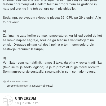
testom obremenjeval z nekim testnim programom za graficno in
nato pol ure nic in v teh pol ure se ni nic shladilo.
Sedaj npr. po svezem vklopu je plosca 32, CPU pa 29 stopinj. A je
to prevec?
A)
Zanima me zato koliko so max temperature, ker bi rad vedel do kot
se lahko najvec segreje, brez da ga hladim z ventilatorjem na
ohisju. Drugace nimam kaj dosti pojma o tem - sem sele prvic
sestavljal racunalnik skupaj.
B)
Ventilator sem na haldilnik namestil tako, da piha v rebra hladilnika
(tako se mi je zdelo logicno), a je to prav? Ali bi ga moral obrniti?
Sem namrec prvic sestavljal racunalnik in sem se malo nevesc.
Zgodovina sprememb…
spremenil:
nimopo
(
3. jun 2007 ob 08:22
)
UNIVERZUM
::
3. jun 2007, 11:15