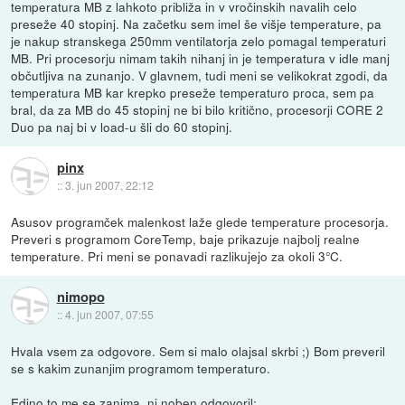
temperatura MB z lahkoto približa in v vročinskih navalih celo
preseže 40 stopinj. Na začetku sem imel še višje temperature, pa
je nakup stranskega 250mm ventilatorja zelo pomagal temperaturi
MB. Pri procesorju nimam takih nihanj in je temperatura v idle manj
občutljiva na zunanjo. V glavnem, tudi meni se velikokrat zgodi, da
temperatura MB kar krepko preseže temperaturo proca, sem pa
bral, da za MB do 45 stopinj ne bi bilo kritično, procesorji CORE 2
Duo pa naj bi v load-u šli do 60 stopinj.
pinx
::
3. jun 2007, 22:12
Asusov programček malenkost laže glede temperature procesorja.
Preveri s programom CoreTemp, baje prikazuje najbolj realne
temperature. Pri meni se ponavadi razlikujejo za okoli 3°C.
nimopo
::
4. jun 2007, 07:55
Hvala vsem za odgovore. Sem si malo olajsal skrbi ;) Bom preveril
se s kakim zunanjim programom temperaturo.
Edino to me se zanima, ni noben odgovoril: