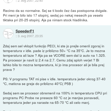
::
2. avg 2007, 22:40
Recimo da so normalne. Sej se ti bodo čez čas postopoma dvigale.
Pri meni je bilo isto 17 stopinj, sedaj po nekaj mesecih pa veselo
tiktaka pri 20-25 stopinj. Aja pa nimam stock hladilnika.
SpeederF1
::
3. avg 2007, 23:35
Zdaj sem sel vklopit funkcijo PECI, ki ste jo prejle omenli zgoraj in
temperatura v idle. pade iz priblizno 50+ °C na 35°C. Je to mozna
temperatura ali laze ? Aja pa se VCORE sem dal iz auto na 1.325.
Pa procesor je navit iz 2.4 na 2.7. Cemu zdaj sploh verjet ? Bi
lahko bila to mozna temperatura, ki jo ima procesor ali je bila prej
prava ?
PS: V programu TAT mi pise v idle. temperatura jeder okrog 37-40
°C, maticna se greje do priblizno 40°C( P5B )
Sedaj sem se procesor obremenil na 100% in temperatura CPU pri
programu PC Probe ne preseze 60 °C oz je manjsa ponavadi,
temperatura jeder pa naraste na 65-70 °C ali celo manj.