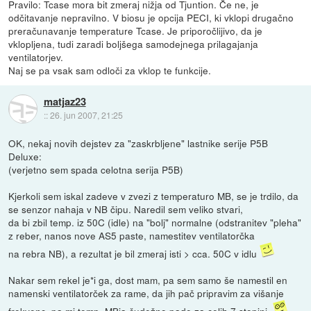
Pravilo: Tcase mora bit zmeraj nižja od Tjuntion. Če ne, je
odčitavanje nepravilno. V biosu je opcija PECI, ki vklopi drugačno
preračunavanje temperature Tcase. Je priporočlijivo, da je
vklopljena, tudi zaradi boljšega samodejnega prilagajanja
ventilatorjev.
Naj se pa vsak sam odloči za vklop te funkcije.
matjaz23
::
26. jun 2007, 21:25
OK, nekaj novih dejstev za "zaskrbljene" lastnike serije P5B
Deluxe:
(verjetno sem spada celotna serija P5B)
Kjerkoli sem iskal zadeve v zvezi z temperaturo MB, se je trdilo, da
se senzor nahaja v NB čipu. Naredil sem veliko stvari,
da bi zbil temp. iz 50C (idle) na "bolj" normalne (odstranitev "pleha"
z reber, nanos nove AS5 paste, namestitev ventilatorčka
na rebra NB), a rezultat je bil zmeraj isti > cca. 50C v idlu
Nakar sem rekel je*i ga, dost mam, pa sem samo še namestil en
namenski ventilatorček za rame, da jih pač pripravim za višanje
frekvenc, pa mi temp. MBja čudežno pade za celih 7 stopinj.