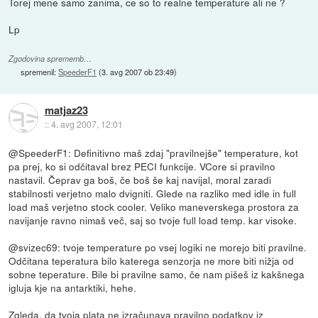
Torej mene samo zanima, ce so to realne temperature ali ne ?
Lp
Zgodovina sprememb…
spremenil:
SpeederF1
(
3. avg 2007 ob 23:49
)
matjaz23
::
4. avg 2007, 12:01
@SpeederF1: Definitivno maš zdaj "pravilnejše" temperature, kot
pa prej, ko si odčitaval brez PECI funkcije. VCore si pravilno
nastavil. Čeprav ga boš, če boš še kaj navijal, moral zaradi
stabilnosti verjetno malo dvigniti. Glede na razliko med idle in full
load maš verjetno stock cooler. Veliko maneverskega prostora za
navijanje ravno nimaš več, saj so tvoje full load temp. kar visoke.
@svizec69: tvoje temperature po vsej logiki ne morejo biti pravilne.
Odčitana teperatura bilo katerega senzorja ne more biti nižja od
sobne teperature. Bile bi pravilne samo, če nam pišeš iz kakšnega
igluja kje na antarktiki, hehe.
Zgleda, da tvoja plata ne izračunava pravilno podatkov iz