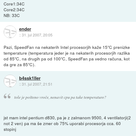
Core1:34C
Core2:34C
NB: 33C
ender
::
31. jul 2007, 20:05
Pazi, SpeedFan na nekaterih Intel procesorjih kaže 15℃ prenizke
temperature (temperatura jeder je na nekaterih procesorjih razlika
od 85℃, na drugih pa od 100℃, SpeedFan pa vedno računa, kot
da gre za 85℃).
b4ssk1ller
::
31. jul 2007, 21:51
tole je pošteno vroče, nenavit cpu pa take temperature?
jst mam intel pentium d830, pa je z zalmanom 9500, 4 ventilatorji(2
not 2 ven) pa ma še zmer ob 75% uporabi procesorja cca. 60
stopinj