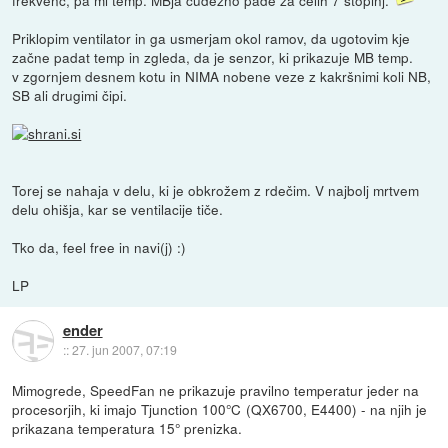
Priklopim ventilator in ga usmerjam okol ramov, da ugotovim kje
začne padat temp in zgleda, da je senzor, ki prikazuje MB temp.
v zgornjem desnem kotu in NIMA nobene veze z kakršnimi koli NB,
SB ali drugimi čipi.
Torej se nahaja v delu, ki je obkrožem z rdečim. V najbolj mrtvem
delu ohišja, kar se ventilacije tiče.
Tko da, feel free in navi(j) :)
LP
ender
::
27. jun 2007, 07:19
Mimogrede, SpeedFan ne prikazuje pravilno temperatur jeder na
procesorjih, ki imajo Tjunction 100℃ (QX6700, E4400) - na njih je
prikazana temperatura 15° prenizka.