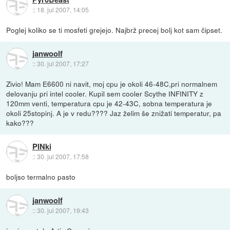
::
18. jul 2007, 14:05
Poglej koliko se ti mosfeti grejejo. Najbrž precej bolj kot sam čipset.
janwoolf
::
30. jul 2007, 17:27
Zivio! Mam E6600 ni navit, moj cpu je okoli 46-48C,pri normalnem
delovanju pri intel cooler. Kupil sem cooler Scythe INFINITY z
120mm venti, temperatura cpu je 42-43C, sobna temperatura je
okoli 25stopinj. A je v redu???? Jaz želim še znižati temperatur, pa
kako???
PINki
::
30. jul 2007, 17:58
boljso termalno pasto
janwoolf
::
30. jul 2007, 19:43