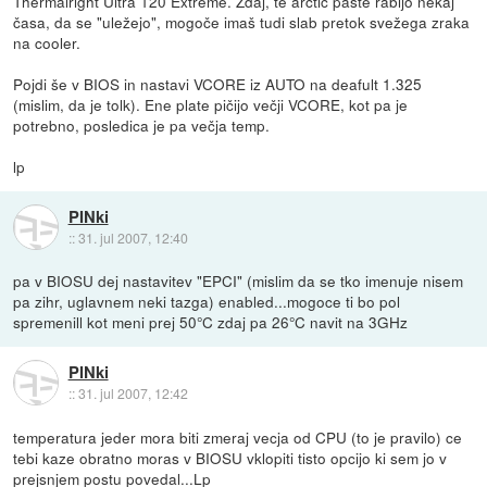
Thermalright Ultra 120 Extreme. Zdaj, te arctic paste rabijo nekaj
časa, da se "uležejo", mogoče imaš tudi slab pretok svežega zraka
na cooler.
Pojdi še v BIOS in nastavi VCORE iz AUTO na deafult 1.325
(mislim, da je tolk). Ene plate pičijo večji VCORE, kot pa je
potrebno, posledica je pa večja temp.
lp
PINki
::
31. jul 2007, 12:40
pa v BIOSU dej nastavitev "EPCI" (mislim da se tko imenuje nisem
pa zihr, uglavnem neki tazga) enabled...mogoce ti bo pol
spremenill kot meni prej 50°C zdaj pa 26°C navit na 3GHz
PINki
::
31. jul 2007, 12:42
temperatura jeder mora biti zmeraj vecja od CPU (to je pravilo) ce
tebi kaze obratno moras v BIOSU vklopiti tisto opcijo ki sem jo v
prejsnjem postu povedal...Lp