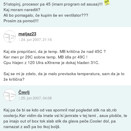
51stopinj, procesor pa 45 (imam program od asusa)!!!
Kaj moram narediti?
Ali bo pomagalo, če kupim še en ventilator???
Prosim za pomoč!!!
matjaz23
::
24. jun 2007, 21:16
Kaj ste prepričani, da je temp. MB kritična že nad 45C ?
Ker men pr 29C sobne temp. MB idla pr 49C !
Cpu hlajen z 120 Ulra eXtreme je dokaj hladen 31C.
Saj se mi je zdelo, da je malo previsoka temperatura, sam da je to
že kritična?
Čmrlj
::
25. jun 2007, 04:08
Kaj pa če bi se kdo od vas spomnil mal pogledat stik na sb,nb
coolerju.Ker vidim da imate vsi ki jamrate v tej temi , asus plošče, te
pa imajo out of box tok slab stik da glava peče.Cooler dol, pa
namazat z as5 pa bo tkoj boljš.