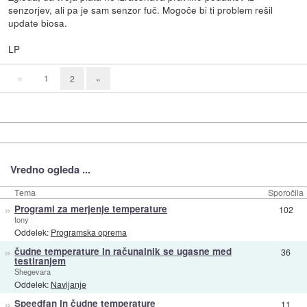
senzorjev, ali pa je sam senzor fuč. Mogoče bi ti problem rešil
update biosa.
LP
«
1
2
»
Vredno ogleda ...
Tema
Sporočila
»
Programi za merjenje temperature
102
tony
Oddelek:
Programska oprema
»
čudne temperature in računalnik se ugasne med
36
testiranjem
Shegevara
Oddelek:
Navijanje
»
Speedfan in čudne temperature
11