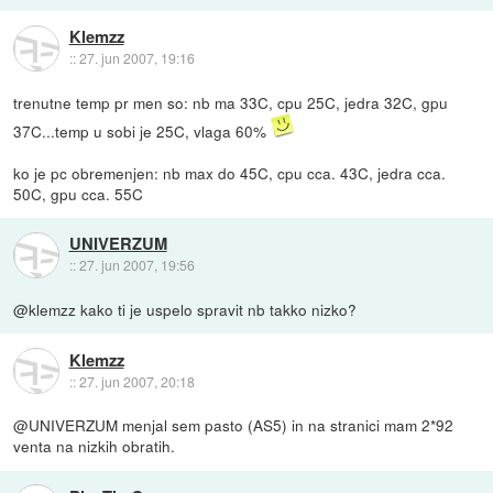
Klemzz
::
27. jun 2007, 19:16
trenutne temp pr men so: nb ma 33C, cpu 25C, jedra 32C, gpu
37C...temp u sobi je 25C, vlaga 60%
ko je pc obremenjen: nb max do 45C, cpu cca. 43C, jedra cca.
50C, gpu cca. 55C
UNIVERZUM
::
27. jun 2007, 19:56
@klemzz kako ti je uspelo spravit nb takko nizko?
Klemzz
::
27. jun 2007, 20:18
@UNIVERZUM menjal sem pasto (AS5) in na stranici mam 2*92
venta na nizkih obratih.