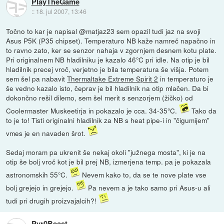
PlayTheGame
::
18. jul 2007, 13:46
Točno to kar je napisal @matjaz23 sem opazil tudi jaz na svoji
Asus P5K (P35 chipset). Temperaturo NB kaže namreč napačno in
to ravno zato, ker se senzor nahaja v zgornjem desnem kotu plate.
Pri originalnem NB hladilniku je kazalo 46°C pri idle. Na otip je bil
hladilnik precej vroč, verjetno je bila temperatura še višja. Potem
sem šel pa nabavit
Thermaltake Extreme Spirit 2
in temperaturo je
še vedno kazalo isto, čeprav je bil hladilnik na otip mlačen. Da bi
dokončno rešil dilemo, sem šel merit s senzorjem (žičko) od
Coolermaster Muskeetirja in pokazalo je cca. 34-35°C.
Tako da
to je to! Tisti originalni hladilnik za NB s heat pipe-i in "čigumijem"
vmes je en navaden šrot.
Sedaj moram pa ukrenit še nekaj okoli "južnega mosta", ki je na
otip še bolj vroč kot je bil prej NB, izmerjena temp. pa je pokazala
astronomskih 55°C.
Nevem kako to, da se te nove plate vse
bolj grejejo in grejejo.
Pa nevem a je tako samo pri Asus-u ali
tudi pri drugih proizvajalcih?!
Pyr0Beast