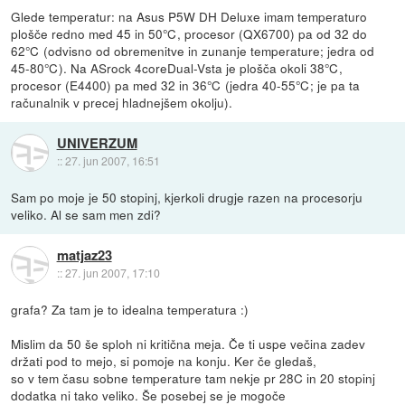
Glede temperatur: na Asus P5W DH Deluxe imam temperaturo
plošče redno med 45 in 50℃, procesor (QX6700) pa od 32 do
62℃ (odvisno od obremenitve in zunanje temperature; jedra od
45-80℃). Na ASrock 4coreDual-Vsta je plošča okoli 38℃,
procesor (E4400) pa med 32 in 36℃ (jedra 40-55℃; je pa ta
računalnik v precej hladnejšem okolju).
UNIVERZUM
::
27. jun 2007, 16:51
Sam po moje je 50 stopinj, kjerkoli drugje razen na procesorju
veliko. Al se sam men zdi?
matjaz23
::
27. jun 2007, 17:10
grafa? Za tam je to idealna temperatura :)
Mislim da 50 še sploh ni kritična meja. Če ti uspe večina zadev
držati pod to mejo, si pomoje na konju. Ker če gledaš,
so v tem času sobne temperature tam nekje pr 28C in 20 stopinj
dodatka ni tako veliko. Še posebej se je mogoče