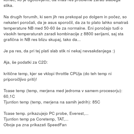
stika.
Na drugih forumih, ki sem jih res prekopal po dolgem in počez, so
nekateri poročali, da je asus sporočil, da za to plato lahko smatraš
temperature NB med 50-60 še za normalne. Eni poročajo tudi o
visokih temperaturah zaradi kombinacije z 8800 serijami, saj sta
grafična in NB res blizu skupaj, tako da...
Je pa res, da pri tej plati slab stik ni nekaj nevsakdanjega :)
Aja, še podatki za C2D:
kritične temp, kjer se vklopi throttle CPUja (do teh temp ni
priporočljivo priti)!
Tcase temp (temp, merjena med jedroma v samem procesorju):
60,1C
Tjuntion temp (temp, merjena na samih jedrih): 85C
Tcase temp. prikazujejo PC probe, Everest,...
Tjuntion temp pa Coretemp, TAT,...
Oboje pa zna prikazati SpeedFan