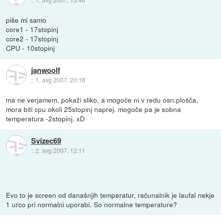
piše mi samo
core1 - 17stopinj
core2 - 17stopinj
CPU - 10stopinj
janwoolf
::
1. avg 2007, 20:18
ma ne verjamem. pokaži sliko, a mogoče ni v redu osn.plošča,
mora biti cpu okoli 25stopinj naprej. mogoče pa je sobna
temperatura -2stopinj. xD
Svizec69
::
2. avg 2007, 12:11
Evo to je screen od današnjih temperatur, računalnik je laufal nekje
1 urco pri normalni uporabi. So normalne temperature?