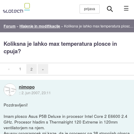
☰
Forum
»
Hlajenje in modifikacije
»
Koliksna je lahko max temperatura plosce in cpuja?
Koliksna je lahko max temperatura plosce in
cpuja?
«
1
2
»
nimopo
::
2. jun 2007, 23:11
Pozdravljeni!
Imam plosco Asus P5B Deluxe in procesor Intel Core 2 E6600 2.4
GHz. Procesor hladim s Thermalright 120 Extreme in 120mm
ventilatorjem na njem.
Asusov programcek mi kaze, da je procesor na 38 stopnijah plosca