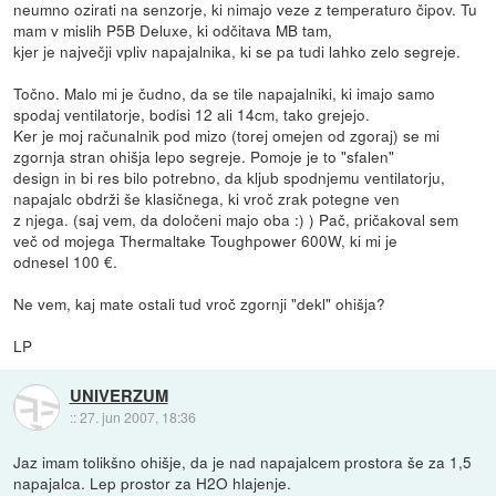
neumno ozirati na senzorje, ki nimajo veze z temperaturo čipov. Tu
mam v mislih P5B Deluxe, ki odčitava MB tam,
kjer je največji vpliv napajalnika, ki se pa tudi lahko zelo segreje.
Točno. Malo mi je čudno, da se tile napajalniki, ki imajo samo
spodaj ventilatorje, bodisi 12 ali 14cm, tako grejejo.
Ker je moj računalnik pod mizo (torej omejen od zgoraj) se mi
zgornja stran ohišja lepo segreje. Pomoje je to "sfalen"
design in bi res bilo potrebno, da kljub spodnjemu ventilatorju,
napajalc obdrži še klasičnega, ki vroč zrak potegne ven
z njega. (saj vem, da določeni majo oba :) ) Pač, pričakoval sem
več od mojega Thermaltake Toughpower 600W, ki mi je
odnesel 100 €.
Ne vem, kaj mate ostali tud vroč zgornji "dekl" ohišja?
LP
UNIVERZUM
::
27. jun 2007, 18:36
Jaz imam tolikšno ohišje, da je nad napajalcem prostora še za 1,5
napajalca. Lep prostor za H2O hlajenje.