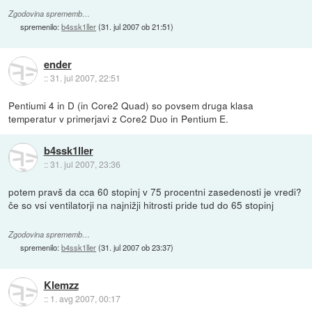
Zgodovina sprememb…
spremenilo:
b4ssk1ller
(
31. jul 2007 ob 21:51
)
ender
::
31. jul 2007, 22:51
Pentiumi 4 in D (in Core2 Quad) so povsem druga klasa
temperatur v primerjavi z Core2 Duo in Pentium E.
b4ssk1ller
::
31. jul 2007, 23:36
potem pravš da cca 60 stopinj v 75 procentni zasedenosti je vredi?
če so vsi ventilatorji na najnižji hitrosti pride tud do 65 stopinj
Zgodovina sprememb…
spremenilo:
b4ssk1ller
(
31. jul 2007 ob 23:37
)
Klemzz
::
1. avg 2007, 00:17