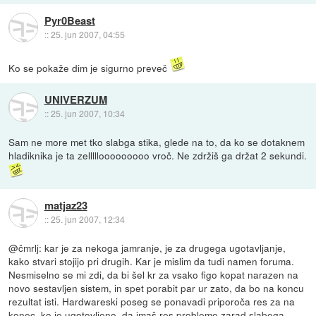
Pyr0Beast
::
25. jun 2007, 04:55
Ko se pokaže dim je sigurno preveč
UNIVERZUM
::
25. jun 2007, 10:34
Sam ne more met tko slabga stika, glede na to, da ko se dotaknem
hladiknika je ta zelllllooooooooo vroč. Ne zdržiš ga držat 2 sekundi.
matjaz23
::
25. jun 2007, 12:34
@čmrlj: kar je za nekoga jamranje, je za drugega ugotavljanje,
kako stvari stojijo pri drugih. Kar je mislim da tudi namen foruma.
Nesmiselno se mi zdi, da bi šel kr za vsako figo kopat narazen na
novo sestavljen sistem, in spet porabit par ur zato, da bo na koncu
rezultat isti. Hardwareski poseg se ponavadi priporoča res za na
konec, ko je ugotovljeno, da imaš res probleme zarad slabega