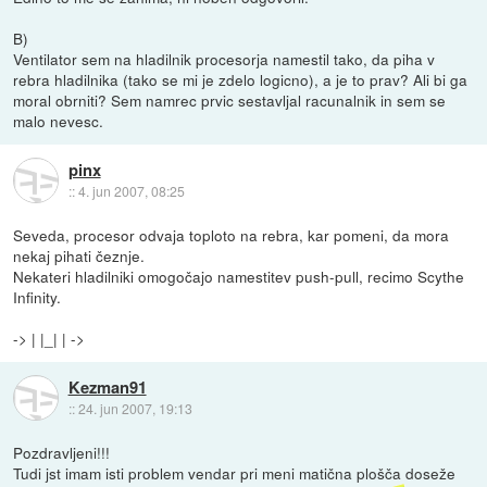
B)
Ventilator sem na hladilnik procesorja namestil tako, da piha v
rebra hladilnika (tako se mi je zdelo logicno), a je to prav? Ali bi ga
moral obrniti? Sem namrec prvic sestavljal racunalnik in sem se
malo nevesc.
pinx
::
4. jun 2007, 08:25
Seveda, procesor odvaja toploto na rebra, kar pomeni, da mora
nekaj pihati čeznje.
Nekateri hladilniki omogočajo namestitev push-pull, recimo Scythe
Infinity.
-> | |_| | ->
Kezman91
::
24. jun 2007, 19:13
Pozdravljeni!!!
Tudi jst imam isti problem vendar pri meni matična plošča doseže