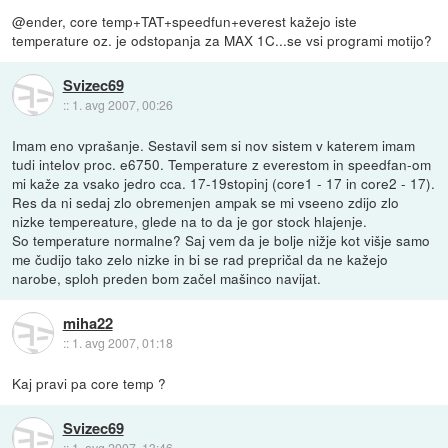
@ender, core temp+TAT+speedfun+everest kažejo iste
temperature oz. je odstopanja za MAX 1C...se vsi programi motijo?
Svizec69
::
1. avg 2007, 00:26
Imam eno vprašanje. Sestavil sem si nov sistem v katerem imam
tudi intelov proc. e6750. Temperature z everestom in speedfan-om
mi kaže za vsako jedro cca. 17-19stopinj (core1 - 17 in core2 - 17).
Res da ni sedaj zlo obremenjen ampak se mi vseeno zdijo zlo
nizke tempereature, glede na to da je gor stock hlajenje.
So temperature normalne? Saj vem da je bolje nižje kot višje samo
me čudijo tako zelo nizke in bi se rad prepričal da ne kažejo
narobe, sploh preden bom začel mašinco navijat.
miha22
::
1. avg 2007, 01:18
Kaj pravi pa core temp ?
Svizec69
::
1. avg 2007, 13:46