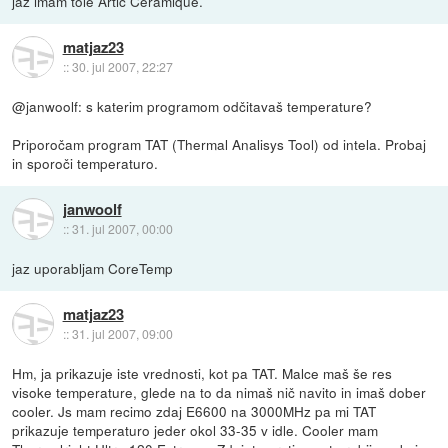
jaz imam tole Artic Ceramique.
matjaz23
::
30. jul 2007, 22:27
@janwoolf: s katerim programom odčitavaš temperature?
Priporočam program TAT (Thermal Analisys Tool) od intela. Probaj
in sporoči temperaturo.
janwoolf
::
31. jul 2007, 00:00
jaz uporabljam CoreTemp
matjaz23
::
31. jul 2007, 09:00
Hm, ja prikazuje iste vrednosti, kot pa TAT. Malce maš še res
visoke temperature, glede na to da nimaš nič navito in imaš dober
cooler. Js mam recimo zdaj E6600 na 3000MHz pa mi TAT
prikazuje temperaturo jeder okol 33-35 v idle. Cooler mam