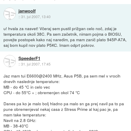
janwoolf
::
31. jul 2007, 13:40
u! hvala za nasvet! Včeraj sem pustil prižgan celo noč, zdaj je
temperatura okoli 38C. Pa sem začetnik, nimam pojma o BIOSU,
povejte postopek kako naj naredim, pa mam zanič plato 945P-A7A,
saj bom kupil nov plato P5KC. Imam odprt pokrov.
SpeederF1
::
31. jul 2007, 17:45
Jaz mam tui E6600@2400 MHz, Asus P5B, pa sem mel v vrocih
dnevih naslednje temperature:
MB - do 45 °C in celo vec
CPU - do 55°C + ; obremenjen okol 74 °C
Danes pa ko je malo bolj hladno pa malo sn ga prej navil pa to pa
pune obremenjeval nekaj casa z Stress Prime al kaj pac je, pa
mam take temperature:
Navit na 2.8 GHz:
MB - 38-40°C