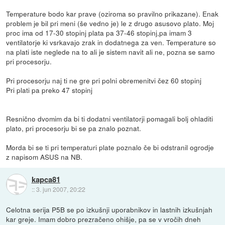
Temperature bodo kar prave (oziroma so pravilno prikazane). Enak
problem je bil pri meni (še vedno je) le z drugo asusovo plato. Moj
proc ima od 17-30 stopinj plata pa 37-46 stopinj,pa imam 3
ventilatorje ki vsrkavajo zrak in dodatnega za ven. Temperature so
na plati iste neglede na to ali je sistem navit ali ne, pozna se samo
pri procesorju.
Pri procesorju naj ti ne gre pri polni obremenitvi čez 60 stopinj
Pri plati pa preko 47 stopinj
Resnično dvomim da bi ti dodatni ventilatorji pomagali bolj ohladiti
plato, pri procesorju bi se pa znalo poznat.
Morda bi se ti pri temperaturi plate poznalo če bi odstranil ogrodje
z napisom ASUS na NB.
kapca81
::
3. jun 2007, 20:22
Celotna serija P5B se po izkušnji uporabnikov in lastnih izkušnjah
kar greje. Imam dobro prezračeno ohišje, pa se v vročih dneh