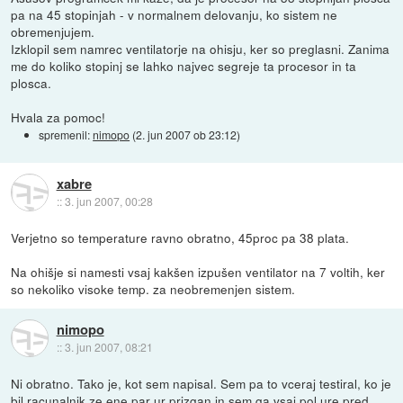
pa na 45 stopinjah - v normalnem delovanju, ko sistem ne
obremenjujem.
Izklopil sem namrec ventilatorje na ohisju, ker so preglasni. Zanima
me do koliko stopinj se lahko najvec segreje ta procesor in ta
plosca.
Hvala za pomoc!
spremenil:
nimopo
(
2. jun 2007 ob 23:12
)
xabre
::
3. jun 2007, 00:28
Verjetno so temperature ravno obratno, 45proc pa 38 plata.
Na ohišje si namesti vsaj kakšen izpušen ventilator na 7 voltih, ker
so nekoliko visoke temp. za neobremenjen sistem.
nimopo
::
3. jun 2007, 08:21
Ni obratno. Tako je, kot sem napisal. Sem pa to vceraj testiral, ko je
bil racunalnik ze ene par ur prizgan in sem ga vsaj pol ure pred