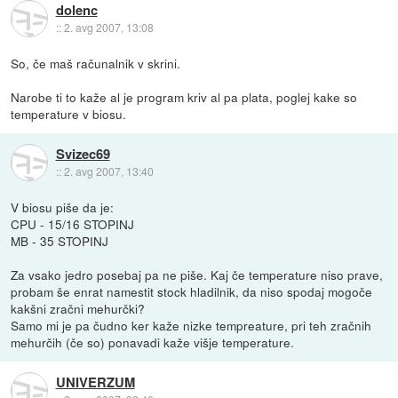
dolenc
::
2. avg 2007, 13:08
So, če maš računalnik v skrini.
Narobe ti to kaže al je program kriv al pa plata, poglej kake so
temperature v biosu.
Svizec69
::
2. avg 2007, 13:40
V biosu piše da je:
CPU - 15/16 STOPINJ
MB - 35 STOPINJ
Za vsako jedro posebaj pa ne piše. Kaj če temperature niso prave,
probam še enrat namestit stock hladilnik, da niso spodaj mogoče
kakšni zračni mehurčki?
Samo mi je pa čudno ker kaže nizke tempreature, pri teh zračnih
mehurčih (če so) ponavadi kaže višje temperature.
UNIVERZUM