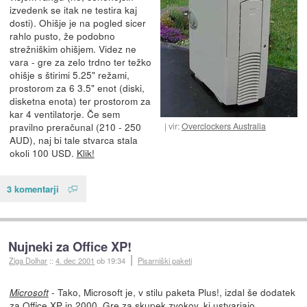
izvedenk se itak ne testira kaj
dosti). Ohišje je na pogled sicer
rahlo pusto, že podobno
strežniškim ohišjem. Videz ne
vara - gre za zelo trdno ter težko
ohišje s štirimi 5.25" režami,
prostorom za 6 3.5" enot (diski,
disketna enota) ter prostorom za
kar 4 ventilatorje. Če sem
pravilno preračunal (210 - 250
vir:
Overclockers Australia
AUD), naj bi tale stvarca stala
okoli 100 USD.
Klik!
3 komentarji
Nujneki za Office XP!
Ziga Dolhar
::
4. dec 2001
ob 19:34
Pisarniški paketi
- Tako, Microsoft je, v stilu paketa Plus!, izdal še dodatek
Microsoft
za Office XP in 2000. Gre za skupek zvokov, ki ustvarjajo