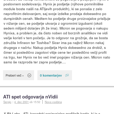
poslovnem sodelovanju. Hynix je podjetje (njihove pomnilniške
module boste našli na ATIjevih produktih), ki se ponaša z zelo
neprofitnim delovanjem, saj svoje izdelke prodaja dobesedno po
dumpinških cenah. Medtem ko podjetje druge proizvajalce prisiljuje
v nižanje cen, se podjetje ukvarja z ogromnimi izgubami (okoli
sedem milijard dolarjev jih že ima). Micron se pogovarja o nakupu
Hynixa, a problem je, da čisto noben od borznih analitikov ne vidi
večje koristi v tem početju. Je to odgovor na grožnje, da se bosta
združila Infineon ter Toshiba? Sicer ima pa najbrž Micron nekaj
drugega v načrtu: Nakup podjetja Hynix dobesedno za drobiž, s
čimer si posledično zagotovi višje cene ter posledično večji profit
na trgu, ker Hynix ne bo več imel pogojev nižanja cen. Micron nato
samo še razproda ter zapre podjetje....
0 komentarjev
Preberi več »
ATI spet odgovarja nVidii
Sergio
::
4. dec 2001
ob 15:52
Nova vsebina
- ATI, kanadski proizvajalec grafičnih kartic, ki je s
X-Bit Labs