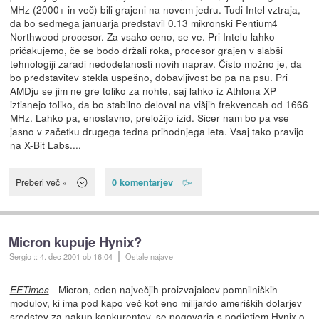
MHz (2000+ in več) bili grajeni na novem jedru. Tudi Intel vztraja,
da bo sedmega januarja predstavil 0.13 mikronski Pentium4
Northwood procesor. Za vsako ceno, se ve. Pri Intelu lahko
pričakujemo, če se bodo držali roka, procesor grajen v slabši
tehnologiji zaradi nedodelanosti novih naprav. Čisto možno je, da
bo predstavitev stekla uspešno, dobavljivost bo pa na psu. Pri
AMDju se jim ne gre toliko za nohte, saj lahko iz Athlona XP
iztisnejo toliko, da bo stabilno deloval na višjih frekvencah od 1666
MHz. Lahko pa, enostavno, preložijo izid. Sicer nam bo pa vse
jasno v začetku drugega tedna prihodnjega leta. Vsaj tako pravijo
na
X-Bit Labs
....
0 komentarjev
Preberi več »
Micron kupuje Hynix?
Sergio
::
4. dec 2001
ob 16:04
Ostale najave
- Micron, eden največjih proizvajalcev pomnilniških
EETimes
modulov, ki ima pod kapo več kot eno milijardo ameriških dolarjev
sredstev za nakup konkurentov, se pogovarja s podjetjem Hynix o