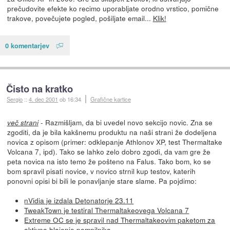
prečudovite efekte ko recimo uporabljate orodno vrstico, pomične
trakove, povečujete pogled, pošiljate email...
Klik!
0 komentarjev
Čisto na kratko
Sergio
::
4. dec 2001
ob 16:34
Grafične kartice
- Razmišljam, da bi uvedel novo sekcijo novic. Zna se
več strani
zgoditi, da je bila kakšnemu produktu na naši strani že dodeljena
novica z opisom (primer: odklepanje Athlonov XP, test Thermaltake
Volcana 7, ipd). Tako se lahko zelo dobro zgodi, da vam gre že
peta novica na isto temo že pošteno na Falus. Tako bom, ko se
bom spravil pisati novice, v novico strnil kup testov, katerih
ponovni opisi bi bili le ponavljanje stare slame. Pa pojdimo:
nVidia je izdala Detonatorje 23.11
TweakTown je testiral Thermaltakeovega Volcana 7
Extreme OC se je spravil nad Thermaltakeovim paketom za
aktivno hlajenje pomnilnika