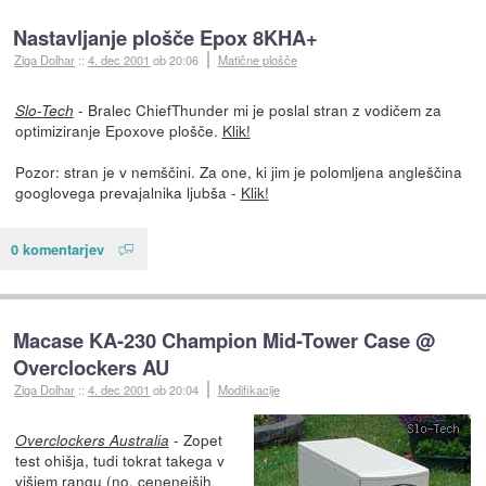
Nastavljanje plošče Epox 8KHA+
Ziga Dolhar
::
4. dec 2001
ob 20:06
Matične plošče
- Bralec ChiefThunder mi je poslal stran z vodičem za
Slo-Tech
optimiziranje Epoxove plošče.
Klik!
Pozor: stran je v nemščini. Za one, ki jim je polomljena angleščina
googlovega prevajalnika ljubša -
Klik!
0 komentarjev
Macase KA-230 Champion Mid-Tower Case @
Overclockers AU
Ziga Dolhar
::
4. dec 2001
ob 20:04
Modifikacije
- Zopet
Overclockers Australia
test ohišja, tudi tokrat takega v
višjem rangu (no, cenenejših