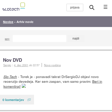
☰
Novice
»
Arhiv novic
Išči:
Nov DVD
Sergio
::
4. dec 2001
ob 22:57
Nova vsebina
- Torek je - ponavadi takrat DrSergioDJ objavi novo
Slo-Tech
recenzijo devedeja. Ker sem zaspan, vam samo pravim:
Beri in
komentiraj!
0 komentarjev