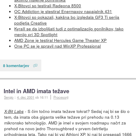
X-Bitovci so testirali Radeona 8500
OC Addiction je stestiral Enermaxov napajalnik 431
X-Bitovci so pokazali, kakšna bo izgledala GF3 Ti serija
podjetja Creative
KyraII se da izboljšati tudi z optimalizacijo gonilnikov, tako
menijo pri 3D Spotlight
AMD Zone je testiral Hercules Game Theater XP
One PC se je spravil nad WinXP Professional
8 komentarjev
Intel in AMD imata težave
Sergio
::
4. dec 2001
ob 16:11
Procesorji
- S čim točno imata težave tokrat? Sedaj naj bi se šlo o
X-Bit Labs
tem, da imata oba giganta velike težave pri prehodu na 0.13
mikronsko tehnologijo. AMD je imel v svojem roadmapu načrt za
prehod na novo jedro Thoroughbred v prvem četrtletju
prihodnjega leta. Tako naj bi vsi Athloni XP, ki naj bi presegali 1666