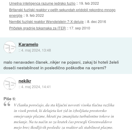
Umetna inteligenca razume jedrsko fuzijo
::
19. feb 2022
Britanski fuzijski reaktor v petih sekundah pridobil rekordno mnogo
energije
::
9. feb 2022
Nemški fuzijski reaktor Wendelstein 7-X deluje
::
8. dec 2016
Pričetek gradnje tokamaka za ITER
::
17. sep 2010
Karamelo
::
4. maj 2024, 13:48
malo nenavaden članek..nikjer ne pojasni, zakaj bi hoteli želeli
doseči nestabilnost in posledično poškodbe na opremi?
nekikr
::
4. maj 2024, 14:41
Piše ti:
V članku poročajo, da sta ključni novosti visoka tlačna razlika
in visok pretok, ki delujeta kot zid in izboljšata prostorsko
omejevanje plazme, hkrati pa zmanjšata turbulentne tokove in
mešanje. Na ta način so za kratek čas presegli Greenwaldovo
mejo brez škodljivih posledic za reaktor ali stabilnost plazme.