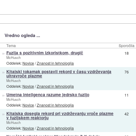
Vredno ogleda ...
Tema
Sporočila
»
Fuzija s pozitivnim izkoristkom, drugič
18
McHusch
Oddelek:
Novice
/
Znanost in tehnologija
»
Kitajski tokamak postavil rekord v času vzdrževanja
76
ultravroče plazme
McHusch
Oddelek:
Novice
/
Znanost in tehnologija
»
Umetna inteligenca razume jedrsko fuzijo
11
McHusch
Oddelek:
Novice
/
Znanost in tehnologija
»
Kitajska dosegla rekord pri vzdrževanju vroče plazme
42
v fuzijskem reaktorju
McHusch
Oddelek:
Novice
/
Znanost in tehnologija