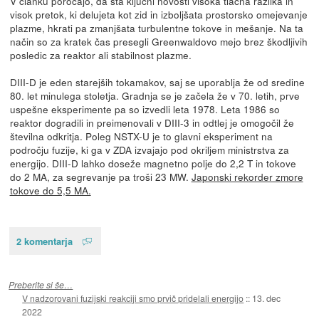
V članku poročajo, da sta ključni novosti visoka tlačna razlika in
visok pretok, ki delujeta kot zid in izboljšata prostorsko omejevanje
plazme, hkrati pa zmanjšata turbulentne tokove in mešanje. Na ta
način so za kratek čas presegli Greenwaldovo mejo brez škodljivih
posledic za reaktor ali stabilnost plazme.
DIII-D je eden starejših tokamakov, saj se uporablja že od sredine
80. let minulega stoletja. Gradnja se je začela že v 70. letih, prve
uspešne eksperimente pa so izvedli leta 1978. Leta 1986 so
reaktor dogradili in preimenovali v DIII-3 in odtlej je omogočil že
številna odkritja. Poleg NSTX-U je to glavni eksperiment na
področju fuzije, ki ga v ZDA izvajajo pod okriljem ministrstva za
energijo. DIII-D lahko doseže magnetno polje do 2,2 T in tokove
do 2 MA, za segrevanje pa troši 23 MW.
Japonski rekorder zmore
tokove do 5,5 MA.
2 komentarja
Preberite si še…
V nadzorovani fuzijski reakciji smo prvič pridelali energijo
::
13. dec
2022