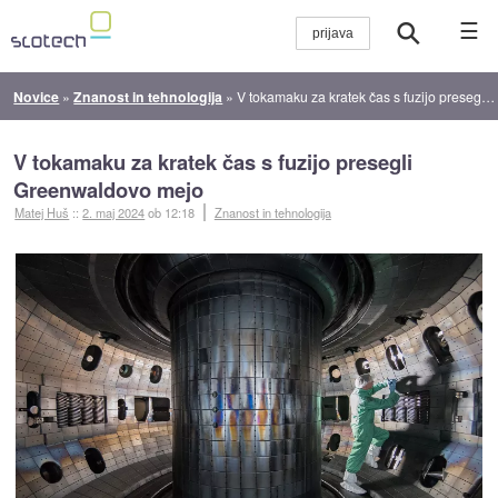
☰
Novice
»
Znanost in tehnologija
»
V tokamaku za kratek čas s fuzijo presegli Greenwaldovo mejo
V tokamaku za kratek čas s fuzijo presegli
Greenwaldovo mejo
Matej Huš
::
2. maj 2024
ob 12:18
Znanost in tehnologija