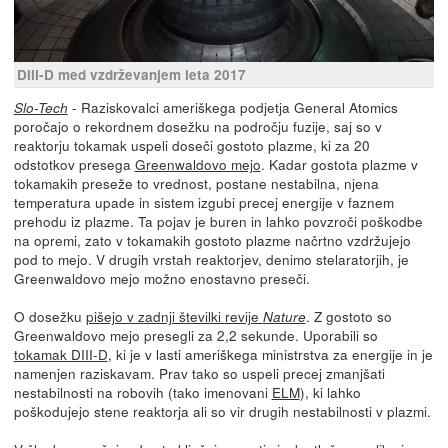
DIII-D med vzdrževanjem leta 2017
- Raziskovalci ameriškega podjetja General Atomics
Slo-Tech
poročajo o rekordnem dosežku na področju fuzije, saj so v
reaktorju tokamak uspeli doseči gostoto plazme, ki za 20
odstotkov presega
Greenwaldovo mejo
. Kadar gostota plazme v
tokamakih preseže to vrednost, postane nestabilna, njena
temperatura upade in sistem izgubi precej energije v faznem
prehodu iz plazme. Ta pojav je buren in lahko povzroči poškodbe
na opremi, zato v tokamakih gostoto plazme načrtno vzdržujejo
pod to mejo. V drugih vrstah reaktorjev, denimo stelaratorjih, je
Greenwaldovo mejo možno enostavno preseči.
O dosežku
pišejo v zadnji številki revije
. Z gostoto so
Nature
Greenwaldovo mejo presegli za 2,2 sekunde. Uporabili so
tokamak DIII-D
, ki je v lasti ameriškega ministrstva za energije in je
namenjen raziskavam. Prav tako so uspeli precej zmanjšati
nestabilnosti na robovih (tako imenovani
ELM
), ki lahko
poškodujejo stene reaktorja ali so vir drugih nestabilnosti v plazmi.