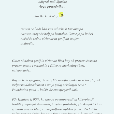
odigral tudi ključno
vlogo posrednika
…
… skor tko ko Kučan
Nevem če hodi kdo sam od sebe h Kučanu po
nasvete, mogoče bolj po kontakte. Gates je pa hočeš
nočeš še vedno vizionar in genij na svojem
področju.
Gates ni noben genij in vizionar. Rich boy ob pravem času na
pravem mestu z vezami in z žilico za marketing (beri:
nategovanje).
Kaj pa tista njegova, da se iz Microsofta umika in se bo zdaj šel
izključno dobrodelnost s svojo (zdaj nekdanjo) ženo?
Foundation pa to ... bulšit. Še ena njegovih laži.
PS: Izhajam iz 90ih, ko smo se opensourcaši in kiberpipaši
trudili z odprtimi standardi, javnimi protokoli, z brskalniki, ki so
govorili proper html, cross-platform aplikacijami... Za toliko
pokvarjenega dreka, kot je ta firma sproducirala, bi moral Gates