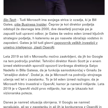
- Tudi Microsoft ima svojega strica iz ozadja, ki je Bill
Slo-Tech
Gates,
piše Business Insider
. Čeprav je kot direktor podjetja
odstopil že davnega leta 2000, dve desetletji pozneje pa je
zapustil tudi upravni odbor, je Gates še vedno eden izmed ključnih
strategov podjetja, h kateremu se po nasvete obračajo vodstvo in
zaposleni. Gates je bil tudi glavni
zagovornik velikih investicij v
umetno inteligenco, zlasti OpenAI
.
Leta 2019 so bili v Microsoftu močno zaskrbljeni, da jih bo Google
na tem področju prehitel. Tehnični direktor Kevin Scott je v enem
izmed elektronskih sporočil opozoril izvršnega direktorja Satyo
Nadello in Billa Gatesa, da je funkcija samodokončaj v Gmailu že
"
". Dodal je, da je Microsoft na področju strojnega
strašljivo dobra
učenja več let v zaostanku. To je bil eden izmed razlogov, da je
Microsoft hitro investiral v OpenAI, kamor je namenil milijarde. Leta
2019 je v OpenAI vložil prvo milijardo, kar se je izkazalo kot
vizionarska poteza.
Danes je namreč situacija obrnjena. V Googlu se namreč
sprašujejo, ali so v zaostanku in ali jih je konkurenca z OpenAI in