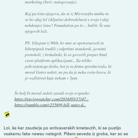
marketing (beri: nategovanje).
Kaj pa tista njegova, da se iz Microsofta umika in
se bo zdaj šel izključno dobrodelnost s svojo (zdaj
nekdanjo) ženo? Foundation pa to ... bulšit. Še ena
njegovih laži.
PS: Izhajam iz 90ih, ko smo se opensourcaši in
kiberpipaši trudili z odprtimi standardi, javnimi
protokoli, z brskalniki, ki so govorili proper html,
cross-platform aplikacijami... Za toliko
pokvarjenega dreka, kot je ta firma sproducirala, bi
moral Gates sedeti, ne pa da je neka sveta krava, ki
jo wallstreet kuje nekam v 3pm.
Še bolj bi moral sedeti zaradi svoje evgenike:
https://envirowatchnz.com/2016/05/17/47...
https://rumble.com/v25569f-bill-gates-d...
Lol, še kar zaudarja po antivaxerskih kmetavzih, ki se pustijo
vsakemu fake newsu nategnit. Pišem seveda iz groba, ker so se