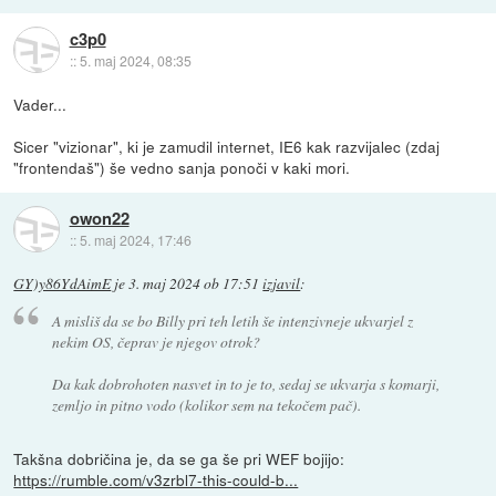
c3p0
::
5. maj 2024, 08:35
Vader...
Sicer "vizionar", ki je zamudil internet, IE6 kak razvijalec (zdaj
"frontendaš") še vedno sanja ponoči v kaki mori.
owon22
::
5. maj 2024, 17:46
GY)y86YdAimE
je
3. maj 2024 ob 17:51
izjavil
:
A misliš da se bo Billy pri teh letih še intenzivneje ukvarjel z
nekim OS, čeprav je njegov otrok?
Da kak dobrohoten nasvet in to je to, sedaj se ukvarja s komarji,
zemljo in pitno vodo (kolikor sem na tekočem pač).
Takšna dobričina je, da se ga še pri WEF bojijo:
https://rumble.com/v3zrbl7-this-could-b...