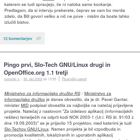
katerem se tudi spraujejo, če ni naloba samo kockanje.
Predlagam, da si intervju preberete, čeprav se vam bo morda
zdelo, da Bill govori veliko a nič ne pove - mislim da boste lahko
izlučili bistvo.
12 komentarjev
Pingo prvi, Slo-Tech GNU/Linux drugi in
OpenOffice.org 1.1 tretji
monster-x
::
30. okt 2003
ob 13:55
Pisarniški paketi
-
Ministrstvo za
Ministrstvo za informacijsko družbo RS
informacijsko družbo
je danes obvestilo, da je dr. Pavel Gantar,
minister
MID
podpisal obvestila za najboljše na natečaj prijavljene
projekte. Natečaj z naslovom "Za izdelavo aplikacij (informacijskih
rešitev) temelječih na odprti kodi NOK 2003-1 (Ur.l. RS št. 91/03 z
dne 19.09.2003)" se je prijavilo 15 projektov, med katerimi je tudi
Slo-Techov GNU/Linux
. Namen projekta je bil vzpodbuda in
promocija kvalitetnih, lokaliziranih in uporabnih aplikacij