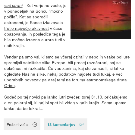
- Kot verjetno veste, je
več strani
v ponedeljek na Soncu "močno
počilo". Kot so sporočili
astronomi, je Sonce izkazovalo
tretjo največjo aktivnost
v času
opazovanja, in posledica tega je
bila močno izraena aurora tudi v
naih krajih.
Vendar pa smo vsi, ki smo se včeraj ozirali v nebo in vsake pol ure
spremljali satelitske slike Evrope, bili precej razočarani, saj se
oblačnost ni razkadila. Če vas zanima, kaj ste zamudili, si lahko
ogledate
Nasine slike
, nekaj podatkov najdete tudi
tukaj
, e več
uporabnih povezav pa v
tej temi
na
forumu astronomskega druta
Orion
.
Sodeč po
tej novici
pa lahko jutri zvečer, torej 31.10, pričakujemo
e en polarni sij, ki naj bi spet bil viden v naih krajih. Samo upamo
lahko, da bo tokrat...
18 komentarjev
Preberi več »