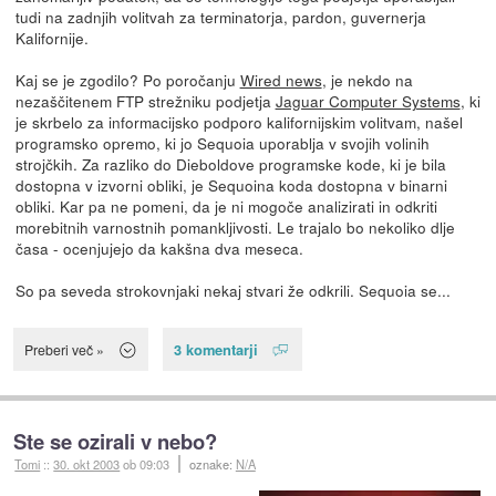
tudi na zadnjih volitvah za terminatorja, pardon, guvernerja
Kalifornije.
Kaj se je zgodilo? Po poročanju
Wired news
, je nekdo na
nezaščitenem FTP strežniku podjetja
Jaguar Computer Systems
, ki
je skrbelo za informacijsko podporo kalifornijskim volitvam, našel
programsko opremo, ki jo Sequoia uporablja v svojih volinih
strojčkih. Za razliko do Dieboldove programske kode, ki je bila
dostopna v izvorni obliki, je Sequoina koda dostopna v binarni
obliki. Kar pa ne pomeni, da je ni mogoče analizirati in odkriti
morebitnih varnostnih pomankljivosti. Le trajalo bo nekoliko dlje
časa - ocenjujejo da kakšna dva meseca.
So pa seveda strokovnjaki nekaj stvari že odkrili. Sequoia se...
3 komentarji
Preberi več »
Ste se ozirali v nebo?
Tomi
::
30. okt 2003
ob 09:03
oznake:
N/A