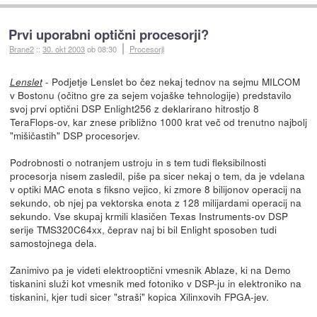
Prvi uporabni optični procesorji?
Brane2
::
30. okt 2003
ob 08:30
Procesorji
- Podjetje Lenslet bo čez nekaj tednov na sejmu MILCOM
Lenslet
v Bostonu (očitno gre za sejem vojaške tehnologije) predstavilo
svoj prvi optični DSP Enlight256 z deklarirano hitrostjo 8
TeraFlops-ov, kar znese približno 1000 krat več od trenutno najbolj
"mišičastih" DSP procesorjev.
Podrobnosti o notranjem ustroju in s tem tudi fleksibilnosti
procesorja nisem zasledil, piše pa sicer nekaj o tem, da je vdelana
v optiki MAC enota s fiksno vejico, ki zmore 8 bilijonov operacij na
sekundo, ob njej pa vektorska enota z 128 milijardami operacij na
sekundo. Vse skupaj krmili klasičen Texas Instruments-ov DSP
serije TMS320C64xx, čeprav naj bi bil Enlight sposoben tudi
samostojnega dela.
Zanimivo pa je videti elektrooptični vmesnik Ablaze, ki na Demo
tiskanini služi kot vmesnik med fotoniko v DSP-ju in elektroniko na
tiskanini, kjer tudi sicer "straši" kopica Xilinxovih FPGA-jev.