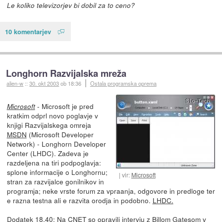
Le koliko televizorjev bi dobil za to ceno?
10 komentarjev
Longhorn Razvijalska mreža
alien-w
::
30. okt 2003
ob 18:36
Ostala programska oprema
- Microsoft je pred
Microsoft
kratkim odprl novo poglavje v
knjigi Razvijalskega omreja
MSDN
(Microsoft Developer
Network) - Longhorn Developer
Center (LHDC). Zadeva je
razdeljena na tiri podpoglavja:
splone informacije o Longhornu;
vir:
Microsoft
stran za razvijalce gonilnikov in
programja; neke vrste forum za vpraanja, odgovore in predloge ter
e razna testna ali e razvita orodja in podobno.
LHDC.
Dodatek 18.40: Na
CNET
so opravili intervju z Billom Gatesom v