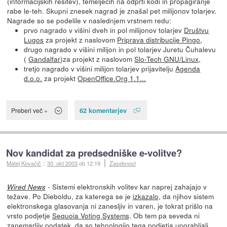
(informacijskih rešitev), temelječih na odprti kodi in propagiranje
rabe le-teh. Skupni znesek nagrad je znašal pet milijonov tolarjev.
Nagrade so se podelile v naslednjem vrstnem redu:
prvo nagrado v višini dveh in pol milijonov tolarjev
Društvu
Lugos
za projekt z naslovom
Priprava distribucije Pingo
,
drugo nagrado v višini milijon in pol tolarjev Juretu Čuhalevu
(
Gandalfar
)za projekt z naslovom
Slo-Tech GNU/Linux
,
tretjo nagrado v višini milijon tolarjev prijavitelju
Agenda
d.o.o.
za projekt
OpenOffice.Org 1.1...
62 komentarjev
Preberi več »
Nov kandidat za predsedniške e-volitve?
Matej Kovačič
::
30. okt 2003
ob 12:19
Zasebnost
- Sistemi elektronskih volitev kar naprej zahajajo v
Wired News
težave. Po Dieboldu, za katerega se je
izkazalo
, da njihov sistem
elektronskega glasovanja ni zanesljiv in varen, je tokrat prišlo na
vrsto podjetje
Sequoia Voting Systems
. Ob tem pa seveda ni
zanemarljiv podatek, da so tehnologijo tega podjetja uporabljali