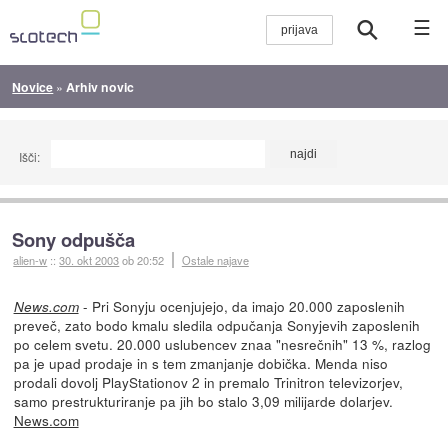
☰
Novice
»
Arhiv novic
Išči:
Sony odpušča
alien-w
::
30. okt 2003
ob 20:52
Ostale najave
- Pri Sonyju ocenjujejo, da imajo 20.000 zaposlenih
News.com
preveč, zato bodo kmalu sledila odpučanja Sonyjevih zaposlenih
po celem svetu. 20.000 uslubencev znaa "nesrečnih" 13 %, razlog
pa je upad prodaje in s tem zmanjanje dobička. Menda niso
prodali dovolj PlayStationov 2 in premalo Trinitron televizorjev,
samo prestrukturiranje pa jih bo stalo 3,09 milijarde dolarjev.
News.com