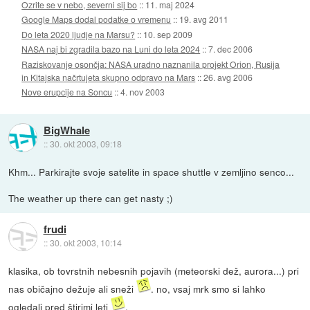
Ozrite se v nebo, severni sij bo
::
11. maj 2024
Google Maps dodal podatke o vremenu
::
19. avg 2011
Do leta 2020 ljudje na Marsu?
::
10. sep 2009
NASA naj bi zgradila bazo na Luni do leta 2024
::
7. dec 2006
Raziskovanje osončja: NASA uradno naznanila projekt Orion, Rusija
in Kitajska načrtujeta skupno odpravo na Mars
::
26. avg 2006
Nove erupcije na Soncu
::
4. nov 2003
BigWhale
::
30. okt 2003, 09:18
Khm... Parkirajte svoje satelite in space shuttle v zemljino senco...
The weather up there can get nasty ;)
frudi
::
30. okt 2003, 10:14
klasika, ob tovrstnih nebesnih pojavih (meteorski dež, aurora...) pri
nas običajno dežuje ali sneži
. no, vsaj mrk smo si lahko
ogledali pred štirimi leti
.