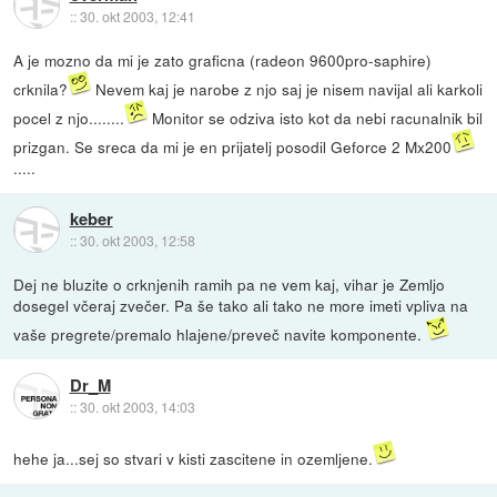
::
30. okt 2003, 12:41
A je mozno da mi je zato graficna (radeon 9600pro-saphire)
crknila?
Nevem kaj je narobe z njo saj je nisem navijal ali karkoli
pocel z njo........
Monitor se odziva isto kot da nebi racunalnik bil
prizgan. Se sreca da mi je en prijatelj posodil Geforce 2 Mx200
.....
keber
::
30. okt 2003, 12:58
Dej ne bluzite o crknjenih ramih pa ne vem kaj, vihar je Zemljo
dosegel včeraj zvečer. Pa še tako ali tako ne more imeti vpliva na
vaše pregrete/premalo hlajene/preveč navite komponente.
Dr_M
::
30. okt 2003, 14:03
hehe ja...sej so stvari v kisti zascitene in ozemljene.