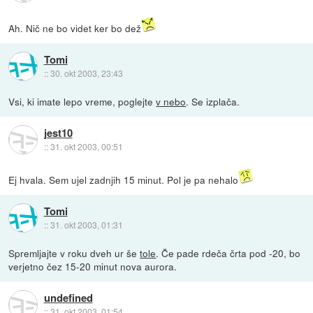
Ah. Nič ne bo videt ker bo dež
Tomi
::
30. okt 2003, 23:43
Vsi, ki imate lepo vreme, poglejte
v nebo
. Se izplača.
jest10
::
31. okt 2003, 00:51
Ej hvala. Sem ujel zadnjih 15 minut. Pol je pa nehalo
Tomi
::
31. okt 2003, 01:31
Spremljajte v roku dveh ur še
tole
. Če pade rdeča črta pod -20, bo
verjetno čez 15-20 minut nova aurora.
undefined
::
31. okt 2003, 01:54