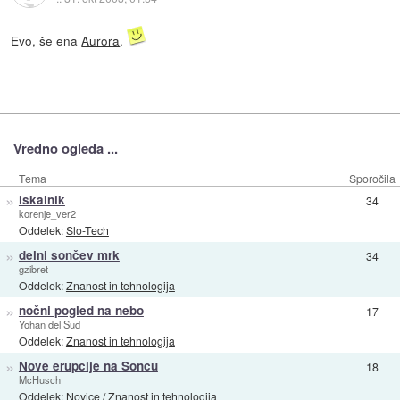
Evo, še ena
Aurora
.
Vredno ogleda ...
Tema
Sporočila
»
iskalnik
34
korenje_ver2
Oddelek:
Slo-Tech
»
delni sončev mrk
34
gzibret
Oddelek:
Znanost in tehnologija
»
nočni pogled na nebo
17
Yohan del Sud
Oddelek:
Znanost in tehnologija
»
Nove erupcije na Soncu
18
McHusch
Oddelek:
Novice
/
Znanost in tehnologija