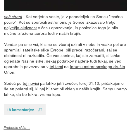
- Kot verjetno veste, je v ponedeljek na Soncu "močno
več strani
počilo". Kot so sporočili astronomi, je Sonce izkazovalo
tretjo
največjo aktivnost
v času opazovanja, in posledica tega je bila
močno izražena aurora tudi v naših krajih.
Vendar pa smo vsi, ki smo se včeraj ozirali v nebo in vsake pol ure
spremljali satelitske slike Evrope, bili precej razočarani, saj se
oblačnost ni razkadila. Če vas zanima, kaj ste zamudili, si lahko
ogledate
Nasine slike
, nekaj podatkov najdete tudi
tukaj
, še več
uporabnih povezav pa v
tej temi
na
forumu astronomskega društa
Orion
.
Sodeč po
tej novici
pa lahko jutri zvečer, torej 31.10, pričakujemo
še en polarni sij, ki naj bi spet bil viden v naših krajih. Samo upamo
lahko, da bo tokrat vreme lepo.
18 komentarjev
Preberite si še…