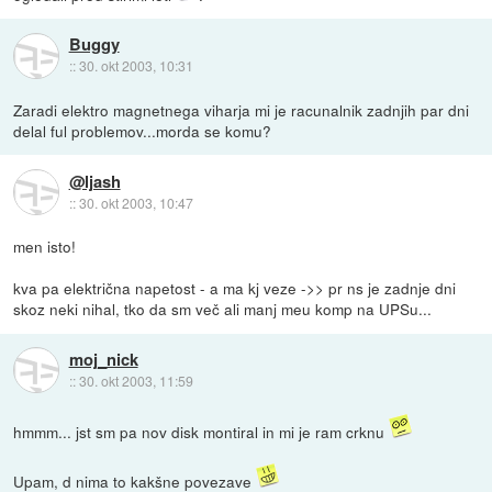
Buggy
::
30. okt 2003, 10:31
Zaradi elektro magnetnega viharja mi je racunalnik zadnjih par dni
delal ful problemov...morda se komu?
@ljash
::
30. okt 2003, 10:47
men isto!
kva pa električna napetost - a ma kj veze ->> pr ns je zadnje dni
skoz neki nihal, tko da sm več ali manj meu komp na UPSu...
moj_nick
::
30. okt 2003, 11:59
hmmm... jst sm pa nov disk montiral in mi je ram crknu
Upam, d nima to kakšne povezave