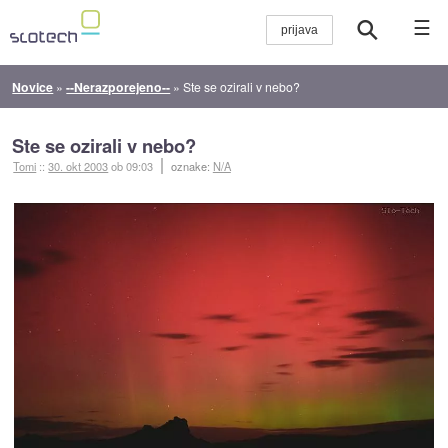
☰
Novice
»
--Nerazporejeno--
»
Ste se ozirali v nebo?
Ste se ozirali v nebo?
Tomi
::
30. okt 2003
ob 09:03
oznake:
N/A