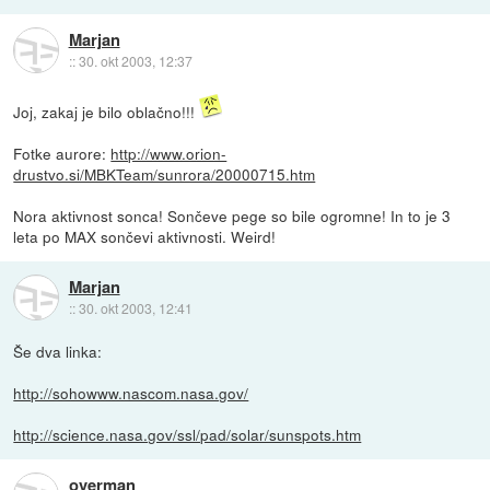
Marjan
::
30. okt 2003, 12:37
Joj, zakaj je bilo oblačno!!!
Fotke aurore:
http://www.orion-
drustvo.si/MBKTeam/sunrora/20000715.htm
Nora aktivnost sonca! Sončeve pege so bile ogromne! In to je 3
leta po MAX sončevi aktivnosti. Weird!
Marjan
::
30. okt 2003, 12:41
Še dva linka:
http://sohowww.nascom.nasa.gov/
http://science.nasa.gov/ssl/pad/solar/sunspots.htm
overman