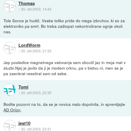
Thomas
::
30. okt 2003, 14:42
Tole Sonce je hudič. Vsake toliko pride do mega izbruhov, ki so za
elektroniko pa smrt. Bo treba zaštopat nekontrolirane ognje okoli
nas.
LordWorm
::
30. okt 2003, 21:33
Jep posledice magnetnega valovanja sem obcutil jaz in moja mat v
sluzbi.Njej je javilo da ji je modem crknu, pa v bistvu ni, men se je
pa zaenkrat resetiral sam od sebe.
Tomi
::
30. okt 2003, 22:35
Bodite pozorni na to, da se je novica malo dopolnila, in spremljajte
AD Orion
.
jest10
::
30. okt 2003, 23:31