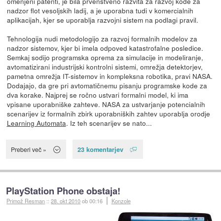
omenjeni patenti, je bila prvenstveno razvita za razvoj kode za
nadzor flot vesoljskih ladij, a je uporabna tudi v komercialnih
aplikacijah, kjer se uporablja razvojni sistem na podlagi pravil.
Tehnologija nudi metodologijo za razvoj formalnih modelov za
nadzor sistemov, kjer bi imela odpoved katastrofalne posledice.
Semkaj sodijo programska oprema za simulacije in modeliranje,
avtomatizirani industrijski kontrolni sistemi, omrežja detektorjev,
pametna omrežja IT-sistemov in kompleksna robotika, pravi NASA.
Dodajajo, da gre pri avtomatičnemu pisanju programske kode za
dva korake. Najprej se ročno ustvari formalni model, ki ima
vpisane uporabniške zahteve. NASA za ustvarjanje potencialnih
scenarijev iz formalnih zbirk uporabniških zahtev uporablja orodje
Learning Automata
. Iz teh scenarijev se nato...
23 komentarjev
Preberi več »
PlayStation Phone obstaja!
Primož Resman
::
28. okt 2010
ob 00:16
Konzole