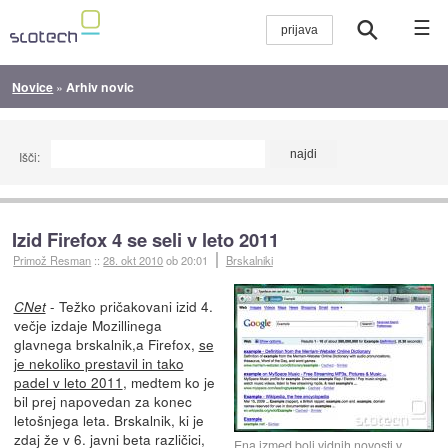
☰
Novice
»
Arhiv novic
Išči:
Izid Firefox 4 se seli v leto 2011
Primož Resman
::
28. okt 2010
ob 20:01
Brskalniki
- Težko pričakovani izid 4.
CNet
večje izdaje Mozillinega
glavnega brskalnik,a Firefox,
se
je nekoliko prestavil in tako
padel v leto 2011
, medtem ko je
bil prej napovedan za konec
letošnjega leta. Brskalnik, ki je
zdaj že v 6. javni beta različici,
Ena izmed bolj vidnih novosti v