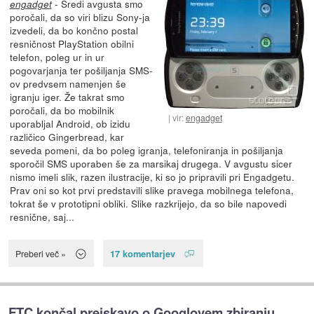
- Sredi avgusta smo
engadget
poročali, da so viri blizu Sony-ja
izvedeli, da bo končno postal
resničnost PlayStation obilni
telefon, poleg ur in ur
pogovarjanja ter pošiljanja SMS-
ov predvsem namenjen še
igranju iger. Že takrat smo
poročali, da bo mobilnik
vir:
engadget
uporabljal Android, ob izidu
različico Gingerbread, kar
seveda pomeni, da bo poleg igranja, telefoniranja in pošiljanja
sporočil SMS uporaben še za marsikaj drugega. V avgustu sicer
nismo imeli slik, razen ilustracije, ki so jo pripravili pri Engadgetu.
Prav oni so kot prvi predstavili slike pravega mobilnega telefona,
tokrat še v prototipni obliki. Slike razkrijejo, da so bile napovedi
resnične, saj...
17 komentarjev
Preberi več »
FTC končal preiskavo o Googlovem zbiranju