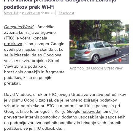
podatkov prek Wi-Fi
Matej Huš
::
28. okt 2010
ob 00:06
Zasebnost
- Ameriška
ComputerWorld
Zvezna komisija za trgovino
(FTC)
je včeraj končala
preiskavo
, ki so jo zoper Google
uvedli po
majskem škandalu
, ko
se je izkazalo, da so Googlova
vozila v okviru projekta Street
View zbirala podatke o
Avtomobil za Google Street View
brezžičnih omrežjih in fragmente
podatkov, ki so se po njih
pretakali.
David Vladeck, direktor FTC-jevega Urada za varstvo potrošnikov
je
v pismu Googlu
zapisal, da je nehoteno zbiranje podatkov
vzbudilo pomisleke pri FTC-ju o notranji politiki in postopkih pri
Googlu, ki so to omogočili. Ker je Google
napovedal
temeljito
prevetritev internih postopkov, dodatno usposabljanje zaposlenih
na področju varstva osebnih podatkov in brisanje vseh zbranih
podatkov, se je FTC odločil, da...