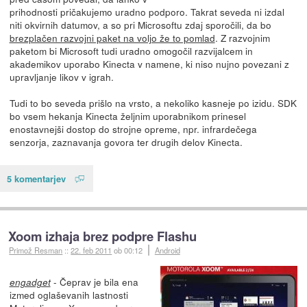
prihodnosti pričakujemo uradno podporo. Takrat seveda ni izdal
niti okvirnih datumov, a so pri Microsoftu zdaj sporočili, da bo
brezplačen razvojni paket na voljo že to pomlad
. Z razvojnim
paketom bi Microsoft tudi uradno omogočil razvijalcem in
akademikov uporabo Kinecta v namene, ki niso nujno povezani z
upravljanje likov v igrah.
Tudi to bo seveda prišlo na vrsto, a nekoliko kasneje po izidu. SDK
bo vsem hekanja Kinecta željnim uporabnikom prinesel
enostavnejši dostop do strojne opreme, npr. infrardečega
senzorja, zaznavanja govora ter drugih delov Kinecta.
5 komentarjev
Xoom izhaja brez podpre Flashu
Primož Resman
::
22. feb 2011
ob 00:12
Android
- Čeprav je bila ena
engadget
izmed oglaševanih lastnosti