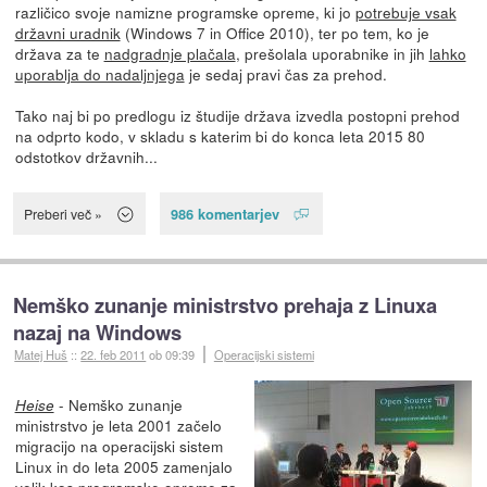
različico svoje namizne programske opreme, ki jo
potrebuje vsak
državni uradnik
(Windows 7 in Office 2010), ter po tem, ko je
država za te
nadgradnje plačala
, prešolala uporabnike in jih
lahko
uporablja do nadaljnjega
je sedaj pravi čas za prehod.
Tako naj bi po predlogu iz študije država izvedla postopni prehod
na odprto kodo, v skladu s katerim bi do konca leta 2015 80
odstotkov državnih...
986 komentarjev
Preberi več »
Nemško zunanje ministrstvo prehaja z Linuxa
nazaj na Windows
Matej Huš
::
22. feb 2011
ob 09:39
Operacijski sistemi
- Nemško zunanje
Heise
ministrstvo je leta 2001 začelo
migracijo na operacijski sistem
Linux in do leta 2005 zamenjalo