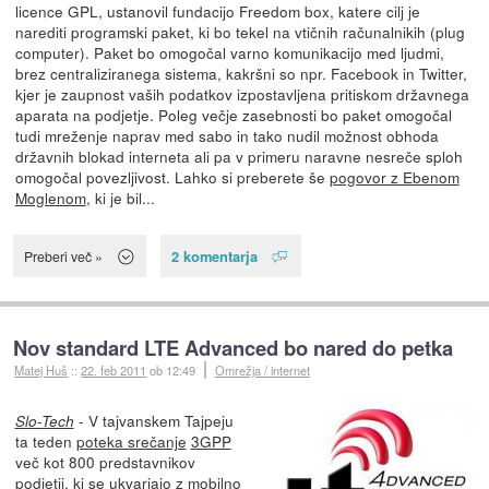
licence GPL, ustanovil fundacijo Freedom box, katere cilj je
narediti programski paket, ki bo tekel na vtičnih računalnikih (plug
computer). Paket bo omogočal varno komunikacijo med ljudmi,
brez centraliziranega sistema, kakršni so npr. Facebook in Twitter,
kjer je zaupnost vaših podatkov izpostavljena pritiskom državnega
aparata na podjetje. Poleg večje zasebnosti bo paket omogočal
tudi mreženje naprav med sabo in tako nudil možnost obhoda
državnih blokad interneta ali pa v primeru naravne nesreče sploh
omogočal povezljivost. Lahko si preberete še
pogovor z Ebenom
Moglenom
, ki je bil...
2 komentarja
Preberi več »
Nov standard LTE Advanced bo nared do petka
Matej Huš
::
22. feb 2011
ob 12:49
Omrežja / internet
- V tajvanskem Tajpeju
Slo-Tech
ta teden
poteka srečanje
3GPP
več kot 800 predstavnikov
podjetij, ki se ukvarjajo z mobilno