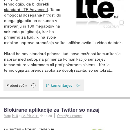
tehnologijo, da bi dorekli
standard LTE Advanced
. Ta bo
omogočal doseganje hitrosti do
enega gigabita na sekundo v
mirovanju in 100 megabitov na
sekundo pri gibanju, kar bo
primerno za ljudi, ki na svoje
mobilne naprave prenašajo velike količine avdio in video datotek.
Hkrati bo nov standard prinesel tudi novo možnost komunikacije
naprav med seboj, na primer za komunikacijo senzorjev
temperature v alarmnem ali protipožarnem sistemu. Ker je
tehnologija za prenos zvoka že dovolj razvita, so se tokrat...
34 komentarjev
Preberi več »
Blokirane aplikacije za Twitter so nazaj
Matej Huš
::
22. feb 2011
ob 11:35
Omrežja / internet
- Prejšnji teden
je
Guardian