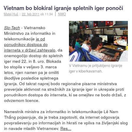
Vietnam bo blokiral igranje spletnih iger ponoči
Matej Huš
::
22. feb 2011
ob 11:34
NWO
- Vietnamsko
Slo-Tech
Ministrstvo za informatiko in
telekomunikacije
je od
ponudnikov dostopa do
interneta v državi zahtevalo
, da
onemogočijo dostop do spletnih
iger med 22. in 8. uro. Blokada
V Vietnamu je priljubljeno igranje
bo stopila v veljavo 3. marca
iger v kiberkavarnah.
letos, njen namen pa je omiliti
škodljive posledice spletnega
igranja. Od takrat naprej bodo regionalne pisarne ministrstva
preverjale aktivnost na strežnikih za igranje iger in ukrepale proti
ponudnikom dostopa do interneta, ki se omejitev ne bodo držali, z
odvzemom licence.
Namestnik ministra za informatiko in telekomunikacije Lê Nam
Thắng pojasnjuje, da je treba zagotoviti, da internet odgovarja
povpraševanju po informacijah in hkrati ne vpliva na življenjski slog
in navade mladih Vietnamcev.
Res...