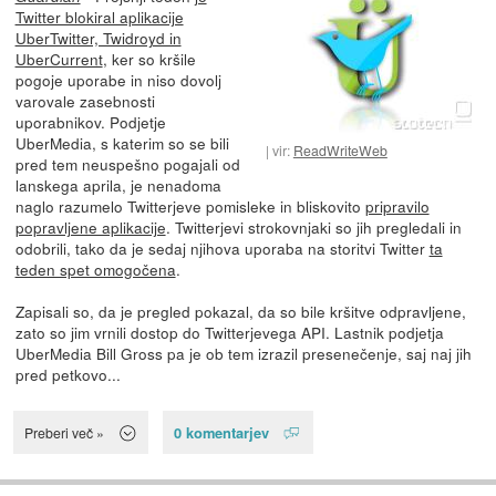
Twitter blokiral aplikacije
UberTwitter, Twidroyd in
UberCurrent
, ker so kršile
pogoje uporabe in niso dovolj
varovale zasebnosti
uporabnikov. Podjetje
UberMedia, s katerim so se bili
vir:
ReadWriteWeb
pred tem neuspešno pogajali od
lanskega aprila, je nenadoma
naglo razumelo Twitterjeve pomisleke in bliskovito
pripravilo
popravljene aplikacije
. Twitterjevi strokovnjaki so jih pregledali in
odobrili, tako da je sedaj njihova uporaba na storitvi Twitter
ta
teden spet omogočena
.
Zapisali so, da je pregled pokazal, da so bile kršitve odpravljene,
zato so jim vrnili dostop do Twitterjevega API. Lastnik podjetja
UberMedia Bill Gross pa je ob tem izrazil presenečenje, saj naj jih
pred petkovo...
0 komentarjev
Preberi več »