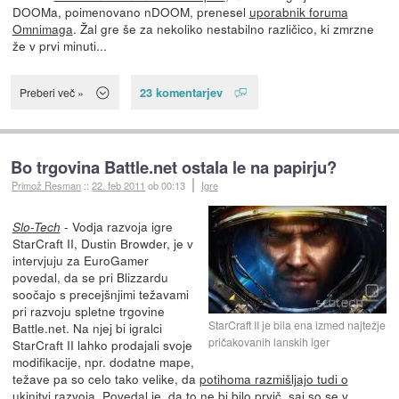
DOOMa, poimenovano nDOOM, prenesel
uporabnik foruma
Omnimaga
. Žal gre še za nekoliko nestabilno različico, ki zmrzne
že v prvi minuti...
23 komentarjev
Preberi več »
Bo trgovina Battle.net ostala le na papirju?
Primož Resman
::
22. feb 2011
ob 00:13
Igre
- Vodja razvoja igre
Slo-Tech
StarCraft II, Dustin Browder, je v
intervjuju za EuroGamer
povedal, da se pri Blizzardu
soočajo s precejšnjimi težavami
pri razvoju spletne trgovine
StarCraft II je bila ena izmed najtežje
Battle.net. Na njej bi igralci
pričakovanih lanskih iger
StarCraft II lahko prodajali svoje
modifikacije, npr. dodatne mape,
težave pa so celo tako velike, da
potihoma razmišljajo tudi o
ukinitvi razvoja
. Povedal je, da to ne bi bilo prvič, saj so se v