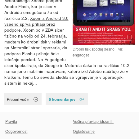
Motorolinega Xooma podpora
Adobe Flash, kar je sicer v
Androidu omogočeno že od
različice 2.2,
Xoom z Android 3.0
vseeno sprva prihaja brez
podpore
. Xoom bo v ZDA sicer
fizično na voljo od 24. februarja,
medtem ko drobni tisk v reklami
na Motorolini strani opozarja, da
Drobni tisk spodaj desno
vir:
podpora Flashu prihaja šele
engadget
letošnjo pomlad. Na Engadgetu
sicer špekulirajo, da Google in Motorola čakata na različico 10.2,
namenjeno mobilnim napravam, katere izid Adobe načrtuje že v
kratkem. Temu bo seveda sledilo še vgrajevanje v operacijski
sistem in nekaj...
5 komentarjev
Preberi več »
Pravila
Večina pravic pridržanih
Odgovornost
Oglaševanje