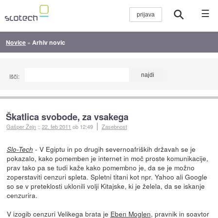
☰
Novice
»
Arhiv novic
Išči:
Škatlica svobode, za vsakega
Gašper Žejn
::
22. feb 2011
ob 12:49
Zasebnost
- V Egiptu in po drugih severnoafriških državah se je
Slo-Tech
pokazalo, kako pomemben je internet in moč proste komunikacije,
prav tako pa se tudi kaže kako pomembno je, da se je možno
zoperstaviti cenzuri spleta. Spletni titani kot npr. Yahoo ali Google
so se v preteklosti uklonili volji Kitajske, ki je želela, da se iskanje
cenzurira.
V izogib cenzuri Velikega brata je
Eben Moglen
, pravnik in soavtor