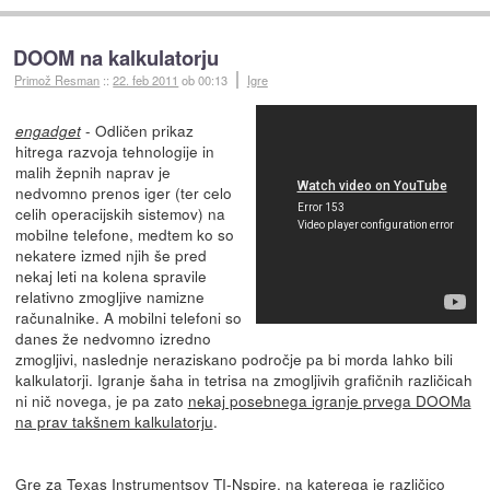
DOOM na kalkulatorju
Primož Resman
::
22. feb 2011
ob 00:13
Igre
- Odličen prikaz
engadget
hitrega razvoja tehnologije in
malih žepnih naprav je
nedvomno prenos iger (ter celo
celih operacijskih sistemov) na
mobilne telefone, medtem ko so
nekatere izmed njih še pred
nekaj leti na kolena spravile
relativno zmogljive namizne
računalnike. A mobilni telefoni so
danes že nedvomno izredno
zmogljivi, naslednje neraziskano področje pa bi morda lahko bili
kalkulatorji. Igranje šaha in tetrisa na zmogljivih grafičnih različicah
ni nič novega, je pa zato
nekaj posebnega igranje prvega DOOMa
na prav takšnem kalkulatorju
.
Gre za
Texas Instrumentsov TI-Nspire
, na katerega je različico