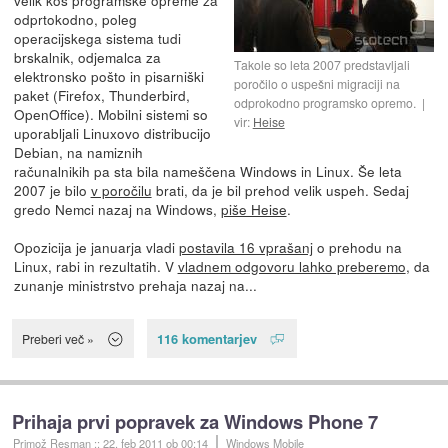
velik kos programske opreme za
odprtokodno, poleg
operacijskega sistema tudi
brskalnik, odjemalca za
Takole so leta 2007 predstavljali
elektronsko pošto in pisarniški
poročilo o uspešni migraciji na
paket (Firefox, Thunderbird,
odprokodno programsko opremo.
OpenOffice). Mobilni sistemi so
vir:
Heise
uporabljali Linuxovo distribucijo
Debian, na namiznih
računalnikih pa sta bila nameščena Windows in Linux. Še leta
2007 je bilo
v poročilu
brati, da je bil prehod velik uspeh. Sedaj
gredo Nemci nazaj na Windows,
piše Heise
.
Opozicija je januarja vladi
postavila 16 vprašanj
o prehodu na
Linux, rabi in rezultatih. V
vladnem odgovoru lahko preberemo
, da
zunanje ministrstvo prehaja nazaj na...
116 komentarjev
Preberi več »
Prihaja prvi popravek za Windows Phone 7
Primož Resman
::
22. feb 2011
ob 00:14
Windows Mobile