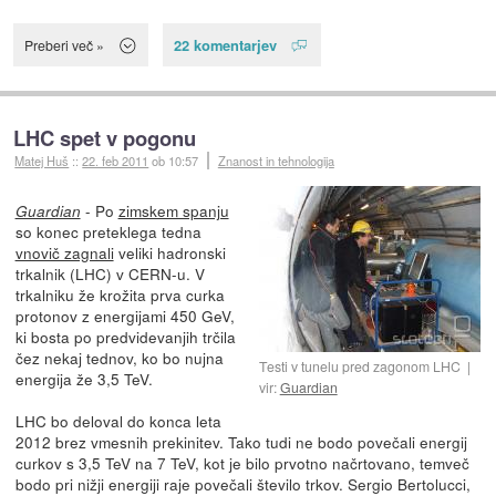
22 komentarjev
Preberi več »
LHC spet v pogonu
Matej Huš
::
22. feb 2011
ob 10:57
Znanost in tehnologija
- Po
zimskem spanju
Guardian
so konec preteklega tedna
vnovič zagnali
veliki hadronski
trkalnik (LHC) v CERN-u. V
trkalniku že krožita prva curka
protonov z energijami 450 GeV,
ki bosta po predvidevanjih trčila
čez nekaj tednov, ko bo nujna
Testi v tunelu pred zagonom LHC
energija že 3,5 TeV.
vir:
Guardian
LHC bo deloval do konca leta
2012 brez vmesnih prekinitev. Tako tudi ne bodo povečali energij
curkov s 3,5 TeV na 7 TeV, kot je bilo prvotno načrtovano, temveč
bodo pri nižji energiji raje povečali število trkov. Sergio Bertolucci,