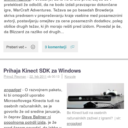
preteklosti že odločili, da ne bodo izdali pravzaprav dokončane
igre, WarCraft Adventures. Težava se po besedah Browderja
skriva predvsem v preprečevanju kraje vsebine med posameznimi
avtorji, postavljanju omejitev za cene posameznih dodatkov, poleg
obilice drugih težav, ki jih morajo rešiti pred izidom. Povedal je še,
da Blizzard za razliko od drugih...
3 komentarji
Preberi več »
Prihaja Kinect SDK za Windows
Primož Resman
::
22. feb 2011
ob 00:13
Konzole
- O razvojnem paketu,
engadget
ki bi omogočil uporabo
Microsoftovega Kinecta tudi na
osebnih računalnikih, se je
govorilo že od sredine januarja,
Bo Kinect tudi na osebnih
in čeprav
Steve Ballmer ni
računalnikih zaživel z igrami?
vir:
popolnoma potrdil izida
, je že
engadget
pred časom povedal, da lahko v