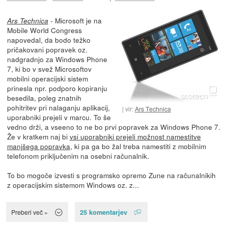
- Microsoft je na
Ars Technica
Mobile World Congress
napovedal, da bodo težko
pričakovani popravek oz.
nadgradnjo za Windows Phone
7, ki bo v svež Microsoftov
mobilni operacijski sistem
prinesla npr. podporo kopiranju
besedila, poleg znatnih
pohitritev pri nalaganju aplikacij,
vir:
Ars Technica
uporabniki prejeli v marcu. To še
vedno drži, a vseeno to ne bo prvi popravek za Windows Phone 7.
Že v kratkem naj bi
vsi uporabniki prejeli možnost namestitve
manjšega popravka
, ki pa ga bo žal treba namestiti z mobilnim
telefonom priključenim na osebni računalnik.
To bo mogoče izvesti s programsko opremo Zune na računalnikih
z operacijskim sistemom Windows oz. z...
25 komentarjev
Preberi več »