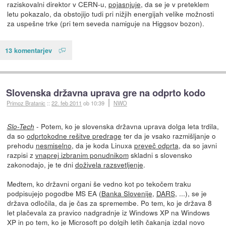
raziskovalni direktor v CERN-u,
pojasnjuje
, da se je v preteklem
letu pokazalo, da obstojijo tudi pri nižjih energijah velike možnosti
za uspešne trke (pri tem seveda namiguje na Higgsov bozon).
13 komentarjev
Slovenska državna uprava gre na odprto kodo
Primoz Bratanic
::
22. feb 2011
ob 10:39
NWO
- Potem, ko je slovenska državna uprava dolga leta trdila,
Slo-Tech
da so
odprtokodne rešitve predrage
ter da je vsako razmišljanje o
prehodu
nesmiselno
, da je koda Linuxa
preveč odprta
, da so javni
razpisi z
vnaprej izbranim ponudnikom
skladni s slovensko
zakonodajo, je te dni
doživela razsvetljenje
.
Medtem, ko državni organi še vedno kot po tekočem traku
podpisujejo pogodbe MS EA (
Banka Slovenije
,
DARS
, ...), se je
država odločila, da je čas za spremembe. Po tem, ko je država 8
let plačevala za pravico nadgradnje iz Windows XP na Windows
XP in po tem, ko je Microsoft po dolgih letih čakanja izdal novo