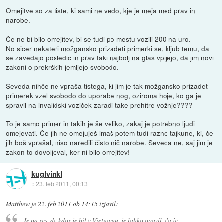
Omejitve so za tiste, ki sami ne vedo, kje je meja med prav in
narobe.
Če ne bi bilo omejitev, bi se tudi po mestu vozili 200 na uro.
No sicer nekateri možgansko prizadeti primerki se, kljub temu, da
se zavedajo posledic in prav taki najbolj na glas vpijejo, da jim novi
zakoni o prekrških jemljejo svobodo.
Seveda nihče ne vpraša tistega, ki jim je tak možgansko prizadet
primerek vzel svobodo do uporabe nog, oziroma hoje, ko ga je
spravil na invalidski voziček zaradi take prehitre vožnje????
To je samo primer in takih je še veliko, zakaj je potrebno ljudi
omejevati. Če jih ne omejuješ imaš potem tudi razne tajkune, ki, če
jih boš vprašal, niso naredili čisto nič narobe. Seveda ne, saj jim je
zakon to dovoljeval, ker ni bilo omejitev!
kuglvinkl
::
23. feb 2011, 00:13
Matthew
je
22. feb 2011 ob 14:15
izjavil
:
Je pa res, da kdor je bil v Vietnamu, je lahko opazil, da je