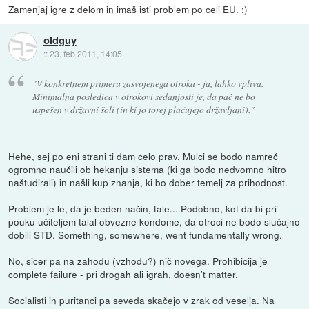
Zamenjaj igre z delom in imaš isti problem po celi EU. :)
oldguy
::
23. feb 2011, 14:05
"V konkretnem primeru zasvojenega otroka - ja, lahko vpliva.
Minimalna posledica v otrokovi sedanjosti je, da pač ne bo
uspešen v državni šoli (in ki jo torej plačujejo državljani)."
Hehe, sej po eni strani ti dam celo prav. Mulci se bodo namreč
ogromno naučili ob hekanju sistema (ki ga bodo nedvomno hitro
naštudirali) in našli kup znanja, ki bo dober temelj za prihodnost.
Problem je le, da je beden način, tale... Podobno, kot da bi pri
pouku učiteljem talal obvezne kondome, da otroci ne bodo slučajno
dobili STD. Something, somewhere, went fundamentally wrong.
No, sicer pa na zahodu (vzhodu?) nič novega. Prohibicija je
complete failure - pri drogah ali igrah, doesn't matter.
Socialisti in puritanci pa seveda skačejo v zrak od veselja. Na