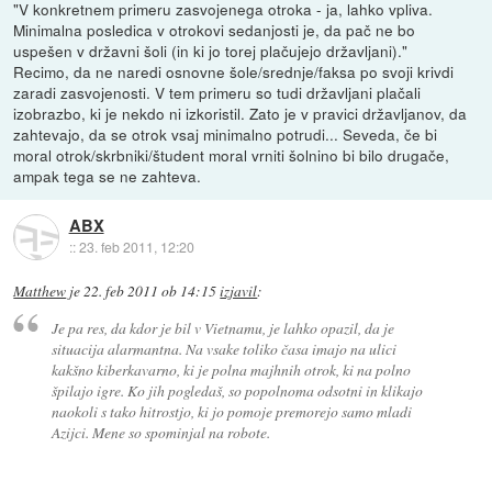
"V konkretnem primeru zasvojenega otroka - ja, lahko vpliva.
Minimalna posledica v otrokovi sedanjosti je, da pač ne bo
uspešen v državni šoli (in ki jo torej plačujejo državljani)."
Recimo, da ne naredi osnovne šole/srednje/faksa po svoji krivdi
zaradi zasvojenosti. V tem primeru so tudi državljani plačali
izobrazbo, ki je nekdo ni izkoristil. Zato je v pravici državljanov, da
zahtevajo, da se otrok vsaj minimalno potrudi... Seveda, če bi
moral otrok/skrbniki/študent moral vrniti šolnino bi bilo drugače,
ampak tega se ne zahteva.
ABX
::
23. feb 2011, 12:20
Matthew
je
22. feb 2011 ob 14:15
izjavil
:
Je pa res, da kdor je bil v Vietnamu, je lahko opazil, da je
situacija alarmantna. Na vsake toliko časa imajo na ulici
kakšno kiberkavarno, ki je polna majhnih otrok, ki na polno
špilajo igre. Ko jih pogledaš, so popolnoma odsotni in klikajo
naokoli s tako hitrostjo, ki jo pomoje premorejo samo mladi
Azijci. Mene so spominjal na robote.