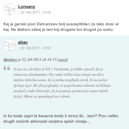
Lonsarg
::
22. feb 2011, 14:44
Kaj je genski pool Vietnamcev bolj susceptibilen za tako stvar al
kaj. Ne štekam zakaj je tam kaj drugače kot drugod po svetu.
ahac
::
22. feb 2011, 14:53
Matthew
je
22. feb 2011 ob 14:15
izjavil
:
Je pa res, da kdor je bil v Vietnamu, je lahko opazil, da je
situacija alarmantna. Na vsake toliko časa imajo na ulici
kakšno kiberkavarno, ki je polna majhnih otrok, ki na polno
špilajo igre. Ko jih pogledaš, so popolnoma odsotni in klikajo
naokoli s tako hitrostjo, ki jo pomoje premorejo samo mladi
Azijci. Mene so spominjal na robote.
In ko bodo zaprl te kavarne bodo ti otroci šli... kam? Prov veliko
drugih možnih aktivnosti verjetno sploh nimajo...