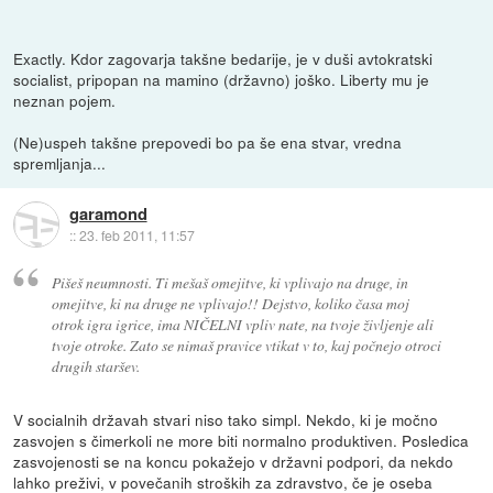
Exactly. Kdor zagovarja takšne bedarije, je v duši avtokratski
socialist, pripopan na mamino (državno) joško. Liberty mu je
neznan pojem.
(Ne)uspeh takšne prepovedi bo pa še ena stvar, vredna
spremljanja...
garamond
::
23. feb 2011, 11:57
Pišeš neumnosti. Ti mešaš omejitve, ki vplivajo na druge, in
omejitve, ki na druge ne vplivajo!! Dejstvo, koliko časa moj
otrok igra igrice, ima NIČELNI vpliv nate, na tvoje življenje ali
tvoje otroke. Zato se nimaš pravice vtikat v to, kaj počnejo otroci
drugih staršev.
V socialnih državah stvari niso tako simpl. Nekdo, ki je močno
zasvojen s čimerkoli ne more biti normalno produktiven. Posledica
zasvojenosti se na koncu pokažejo v državni podpori, da nekdo
lahko preživi, v povečanih stroških za zdravstvo, če je oseba