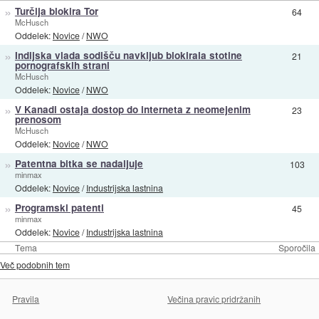
»
Turčija blokira Tor
64
McHusch
Oddelek:
Novice
/
NWO
»
Indijska vlada sodišču navkljub blokirala stotine
21
pornografskih strani
McHusch
Oddelek:
Novice
/
NWO
»
V Kanadi ostaja dostop do interneta z neomejenim
23
prenosom
McHusch
Oddelek:
Novice
/
NWO
»
Patentna bitka se nadaljuje
103
minmax
Oddelek:
Novice
/
Industrijska lastnina
»
Programski patenti
45
minmax
Oddelek:
Novice
/
Industrijska lastnina
Tema
Sporočila
Več podobnih tem
Pravila
Večina pravic pridržanih