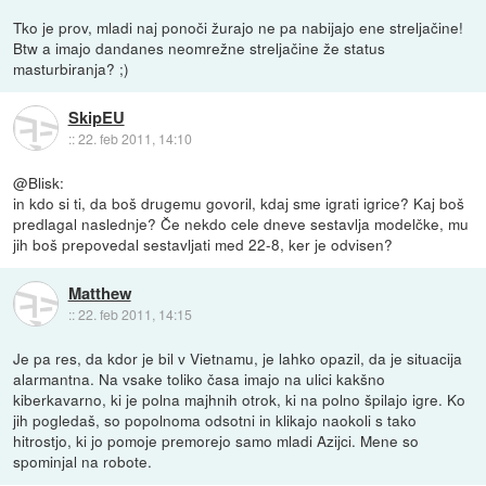
Tko je prov, mladi naj ponoči žurajo ne pa nabijajo ene streljačine!
Btw a imajo dandanes neomrežne streljačine že status
masturbiranja? ;)
SkipEU
::
22. feb 2011, 14:10
@Blisk:
in kdo si ti, da boš drugemu govoril, kdaj sme igrati igrice? Kaj boš
predlagal naslednje? Če nekdo cele dneve sestavlja modelčke, mu
jih boš prepovedal sestavljati med 22-8, ker je odvisen?
Matthew
::
22. feb 2011, 14:15
Je pa res, da kdor je bil v Vietnamu, je lahko opazil, da je situacija
alarmantna. Na vsake toliko časa imajo na ulici kakšno
kiberkavarno, ki je polna majhnih otrok, ki na polno špilajo igre. Ko
jih pogledaš, so popolnoma odsotni in klikajo naokoli s tako
hitrostjo, ki jo pomoje premorejo samo mladi Azijci. Mene so
spominjal na robote.