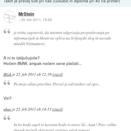
Takih je precej tudi pri nas (Golubić in diploma pri 40 na primer)
MrStein
::
26. feb 2011, 19:48
je treba zagotoviti, da internet odgovarja povpraševanju po
informacijah in hkrati ne vpliva na življenjski slog in navade
mladih Vietnamcev.
A ni to izključujoče?
Hočem BMW, ampak nočem cene plačati...
Blisk
je
22. feb 2011 ob 12:38
izjavil
:
Po moje edino pravilno. Preveč je odvisnikov od iger...
Viri?
ahac
je
22. feb 2011 ob 14:53
izjavil
:
In ko bodo zaprl te kavarne bodo ti otroci šli... kam? Prov veliko
drugih možnih aktivnosti verjetno sploh nimajo...