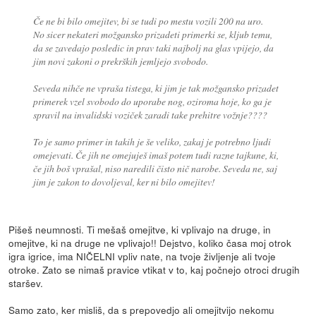
Če ne bi bilo omejitev, bi se tudi po mestu vozili 200 na uro.
No sicer nekateri možgansko prizadeti primerki se, kljub temu,
da se zavedajo posledic in prav taki najbolj na glas vpijejo, da
jim novi zakoni o prekrških jemljejo svobodo.
Seveda nihče ne vpraša tistega, ki jim je tak možgansko prizadet
primerek vzel svobodo do uporabe nog, oziroma hoje, ko ga je
spravil na invalidski voziček zaradi take prehitre vožnje????
To je samo primer in takih je še veliko, zakaj je potrebno ljudi
omejevati. Če jih ne omejuješ imaš potem tudi razne tajkune, ki,
če jih boš vprašal, niso naredili čisto nič narobe. Seveda ne, saj
jim je zakon to dovoljeval, ker ni bilo omejitev!
Pišeš neumnosti. Ti mešaš omejitve, ki vplivajo na druge, in
omejitve, ki na druge ne vplivajo!! Dejstvo, koliko časa moj otrok
igra igrice, ima NIČELNI vpliv nate, na tvoje življenje ali tvoje
otroke. Zato se nimaš pravice vtikat v to, kaj počnejo otroci drugih
staršev.
Samo zato, ker misliš, da s prepovedjo ali omejitvijo nekomu