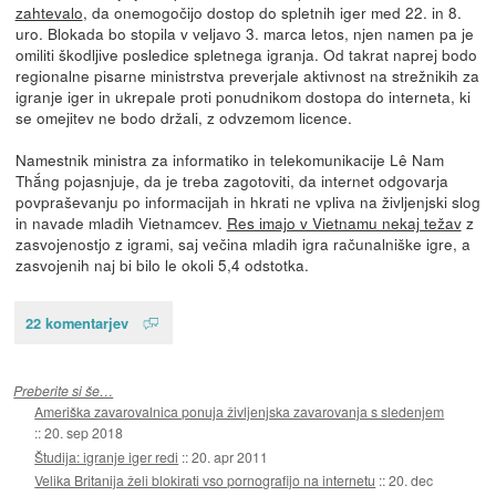
zahtevalo
, da onemogočijo dostop do spletnih iger med 22. in 8.
uro. Blokada bo stopila v veljavo 3. marca letos, njen namen pa je
omiliti škodljive posledice spletnega igranja. Od takrat naprej bodo
regionalne pisarne ministrstva preverjale aktivnost na strežnikih za
igranje iger in ukrepale proti ponudnikom dostopa do interneta, ki
se omejitev ne bodo držali, z odvzemom licence.
Namestnik ministra za informatiko in telekomunikacije Lê Nam
Thắng pojasnjuje, da je treba zagotoviti, da internet odgovarja
povpraševanju po informacijah in hkrati ne vpliva na življenjski slog
in navade mladih Vietnamcev.
Res imajo v Vietnamu nekaj težav
z
zasvojenostjo z igrami, saj večina mladih igra računalniške igre, a
zasvojenih naj bi bilo le okoli 5,4 odstotka.
22 komentarjev
Preberite si še…
Ameriška zavarovalnica ponuja življenjska zavarovanja s sledenjem
::
20. sep 2018
Študija: igranje iger redi
::
20. apr 2011
Velika Britanija želi blokirati vso pornografijo na internetu
::
20. dec