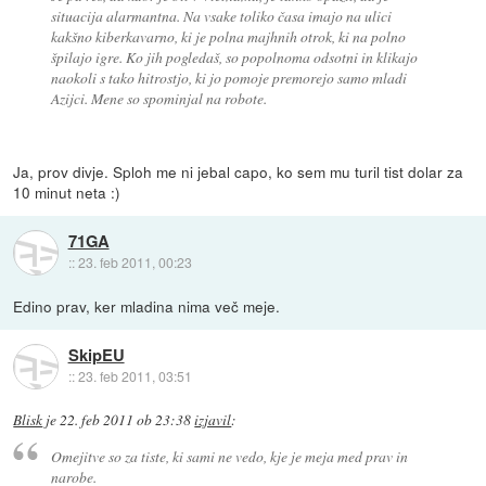
situacija alarmantna. Na vsake toliko časa imajo na ulici
kakšno kiberkavarno, ki je polna majhnih otrok, ki na polno
špilajo igre. Ko jih pogledaš, so popolnoma odsotni in klikajo
naokoli s tako hitrostjo, ki jo pomoje premorejo samo mladi
Azijci. Mene so spominjal na robote.
Ja, prov divje. Sploh me ni jebal capo, ko sem mu turil tist dolar za
10 minut neta :)
71GA
::
23. feb 2011, 00:23
Edino prav, ker mladina nima več meje.
SkipEU
::
23. feb 2011, 03:51
Blisk
je
22. feb 2011 ob 23:38
izjavil
:
Omejitve so za tiste, ki sami ne vedo, kje je meja med prav in
narobe.