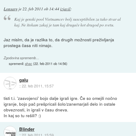
Lonsarg
je
22. feb 2011 ob 14:44
izjavil
:
Kaj je genski pool Vietnamcev bolj susceptibilen za tako stvar al
kaj. Ne štekam zakaj je tam kaj drugače kot drugod po svetu.
Jaz mislm, da je razlika to, da drugih možnosti preživljanja
prostega časa niti nimajo.
Zgodovina sprememb…
spremenil:
ahac
(
22. feb 2011 ob 14:56
)
galu
::
22. feb 2011, 15:57
tisti t.i. 'zasvojenci' bojo dalje igrali igre. Če so omejili nočno
igranje, bojo pač prešpricali šolo/zanemarjali delo in ostale
obveznosti, in igrali v času dneva.
In kaj so tu rešili? :)
Blinder
::
22. feb 2011, 15:59