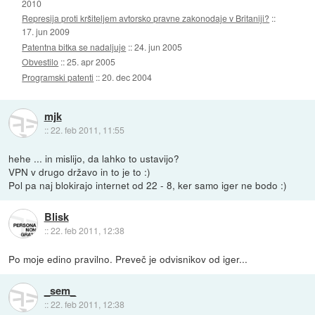
2010
Represija proti kršiteljem avtorsko pravne zakonodaje v Britaniji?
::
17. jun 2009
Patentna bitka se nadaljuje
::
24. jun 2005
Obvestilo
::
25. apr 2005
Programski patenti
::
20. dec 2004
mjk
::
22. feb 2011, 11:55
hehe ... in mislijo, da lahko to ustavijo?
VPN v drugo državo in to je to :)
Pol pa naj blokirajo internet od 22 - 8, ker samo iger ne bodo :)
Blisk
::
22. feb 2011, 12:38
Po moje edino pravilno. Preveč je odvisnikov od iger...
_sem_
::
22. feb 2011, 12:38