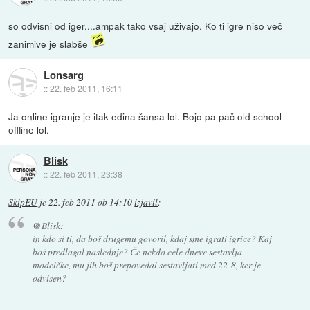
so odvisni od iger....ampak tako vsaj uživajo. Ko ti igre niso več
zanimive je slabše
Lonsarg
::
22. feb 2011, 16:11
Ja online igranje je itak edina šansa lol. Bojo pa pač old school
offline lol.
Blisk
::
22. feb 2011, 23:38
SkipEU
je
22. feb 2011 ob 14:10
izjavil
:
@Blisk:
in kdo si ti, da boš drugemu govoril, kdaj sme igrati igrice? Kaj
boš predlagal naslednje? Če nekdo cele dneve sestavlja
modelčke, mu jih boš prepovedal sestavljati med 22-8, ker je
odvisen?