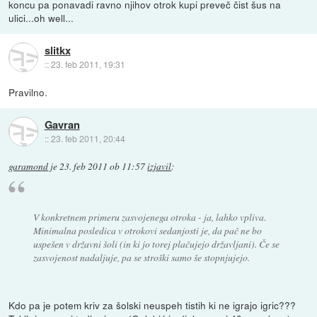
koncu pa ponavadi ravno njihov otrok kupi preveč čist šus na
ulici...oh well...
slitkx
::
23. feb 2011, 19:31
Pravilno.
Gavran
::
23. feb 2011, 20:44
garamond
je
23. feb 2011 ob 11:57
izjavil
:
V konkretnem primeru zasvojenega otroka - ja, lahko vpliva.
Minimalna posledica v otrokovi sedanjosti je, da pač ne bo
uspešen v državni šoli (in ki jo torej plačujejo državljani). Če se
zasvojenost nadaljuje, pa se stroški samo še stopnjujejo.
Kdo pa je potem kriv za šolski neuspeh tistih ki ne igrajo igric???