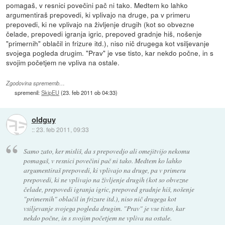
pomagaš, v resnici povečini pač ni tako. Medtem ko lahko
argumentiraš prepovedi, ki vplivajo na druge, pa v primeru
prepovedi, ki ne vplivajo na življenje drugih (kot so obvezne
čelade, prepovedi igranja igric, prepoved gradnje hiš, nošenje
"primernih" oblačil in frizure itd.), niso nič drugega kot vsiljevanje
svojega pogleda drugim. "Prav" je vse tisto, kar nekdo počne, in s
svojim početjem ne vpliva na ostale.
Zgodovina sprememb…
spremenil:
SkipEU
(
23. feb 2011 ob 04:33
)
oldguy
::
23. feb 2011, 09:33
Samo zato, ker misliš, da s prepovedjo ali omejitvijo nekomu
pomagaš, v resnici povečini pač ni tako. Medtem ko lahko
argumentiraš prepovedi, ki vplivajo na druge, pa v primeru
prepovedi, ki ne vplivajo na življenje drugih (kot so obvezne
čelade, prepovedi igranja igric, prepoved gradnje hiš, nošenje
"primernih" oblačil in frizure itd.), niso nič drugega kot
vsiljevanje svojega pogleda drugim. "Prav" je vse tisto, kar
nekdo počne, in s svojim početjem ne vpliva na ostale.