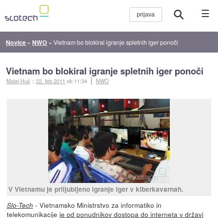
☰
Novice
»
NWO
»
Vietnam bo blokiral igranje spletnih iger ponoči
Vietnam bo blokiral igranje spletnih iger ponoči
Matej Huš
::
22. feb 2011
ob 11:34
NWO
V Vietnamu je priljubljeno igranje iger v kiberkavarnah.
- Vietnamsko Ministrstvo za informatiko in
Slo-Tech
telekomunikacije
je od ponudnikov dostopa do interneta v državi