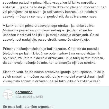
sposobna pa tudi v primankljaju vsega kar bi lahko naredila v
življenju ... glede na to da je dobila državno plačano izobrazbo. Ker
vsi plačujemo za te stvari, je tudi vsem v interesu, da nekdo ni
zasvojen - čeprav se na prvi pogled zdi, da vpliva samo nase.
V konkretnem primeru zasvojenega otroka - ja, lahko vpliva.
Minimalna posledica v otrokovi sedanjosti je, da pač ne bo
uspešen v državni šoli (in ki jo torej plačujejo državljani). Če se
zasvojenost nadaljuje, pa se stroški samo še stopnjujejo.
Primer z nošenjem čelade je bolj nazoren. Če pride do nesreče
(četudi ne po lastni krivdi), se potem zdraviš na osnovi državnih
bolnišnic, za katere plačujejo državljani - in je torej njim v interesu,
da zahtevajo nošenje čelade, ker to zmanjša njihove stroške.
Sicer ne vem, če bo nočna prepoved igranja iger uspešna, in če je
sploh smiselna - hočem pa rečt, da je v moralni pravici drugih ljudi
v vsaj malo socialnih državah, da se tako vtikajo v življenje vseh.
garamond
::
23. feb 2011, 12:18
Še malo bolj natančen argument: