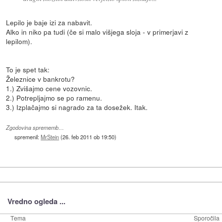
Lepilo je baje izi za nabavit.
Alko in niko pa tudi (če si malo višjega sloja - v primerjavi z
lepilom).
To je spet tak:
Železnice v bankrotu?
1.) Zvišajmo cene vozovnic.
2.) Potrepljajmo se po ramenu.
3.) Izplačajmo si nagrado za ta dosežek. Itak.
Zgodovina sprememb…
spremenil:
MrStein
(
26. feb 2011 ob 19:50
)
Vredno ogleda ...
Tema
Sporočila