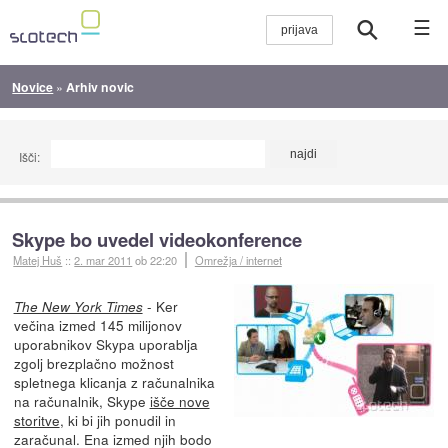
☰
Novice
»
Arhiv novic
Išči:
Skype bo uvedel videokonference
Matej Huš
::
2. mar 2011
ob 22:20
Omrežja / internet
- Ker
The New York Times
večina izmed 145 milijonov
uporabnikov Skypa uporablja
zgolj brezplačno možnost
spletnega klicanja z računalnika
na računalnik, Skype
išče nove
storitve
, ki bi jih ponudil in
zaračunal. Ena izmed njih bodo