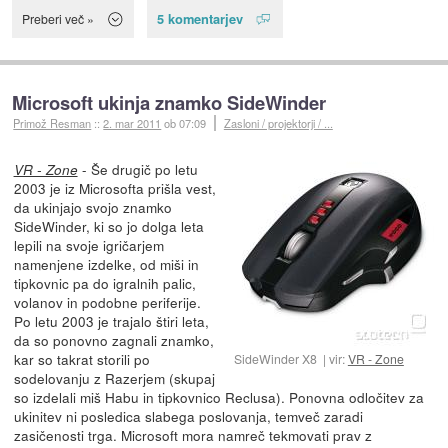
5 komentarjev
Preberi več »
Microsoft ukinja znamko SideWinder
Primož Resman
::
2. mar 2011
ob 07:09
Zasloni / projektorji / ...
- Še drugič po letu
VR - Zone
2003 je iz Microsofta prišla vest,
da ukinjajo svojo znamko
SideWinder, ki so jo dolga leta
lepili na svoje igričarjem
namenjene izdelke, od miši in
tipkovnic pa do igralnih palic,
volanov in podobne periferije.
Po letu 2003 je trajalo štiri leta,
da so ponovno zagnali znamko,
kar so takrat storili po
SideWinder X8
vir:
VR - Zone
sodelovanju z Razerjem (skupaj
so izdelali miš Habu in tipkovnico Reclusa). Ponovna odločitev za
ukinitev ni posledica slabega poslovanja, temveč zaradi
zasičenosti trga. Microsoft mora namreč tekmovati prav z