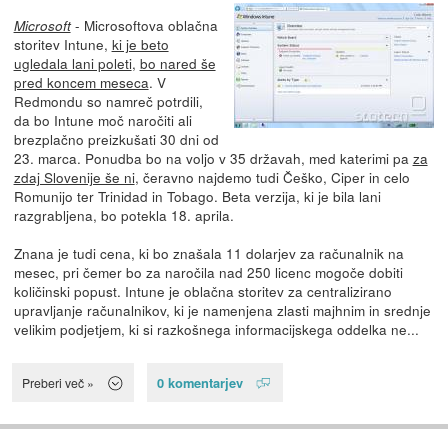
- Microsoftova oblačna
Microsoft
storitev Intune,
ki je beto
ugledala lani poleti
,
bo nared še
pred koncem meseca
. V
Redmondu so namreč potrdili,
da bo Intune moč naročiti ali
brezplačno preizkušati 30 dni od
23. marca. Ponudba bo na voljo v 35 državah, med katerimi pa
za
zdaj Slovenije še ni
, čeravno najdemo tudi Češko, Ciper in celo
Romunijo ter Trinidad in Tobago. Beta verzija, ki je bila lani
razgrabljena, bo potekla 18. aprila.
Znana je tudi cena, ki bo znašala 11 dolarjev za računalnik na
mesec, pri čemer bo za naročila nad 250 licenc mogoče dobiti
količinski popust. Intune je oblačna storitev za centralizirano
upravljanje računalnikov, ki je namenjena zlasti majhnim in srednje
velikim podjetjem, ki si razkošnega informacijskega oddelka ne...
0 komentarjev
Preberi več »