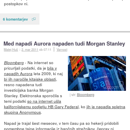
postopkov ni.
6 komentarjev
Med napadi Aurora napaden tudi Morgan Stanley
Matej Huš
::
2. mar 2011
ob 07:11
Varnost
- Na internet so
Bloomberg
pricurljali podatki, da je
bila v
napadih Aurora
leta 2009, ki naj
bi jih naročile kitajske oblasti
,
resno napadena tudi
investicijska banka Morgan
vir:
Bloomberg
Stanley. Elektronska sporočila s
temi podatki
so na internet ušla
kalifornijskemu podjetju HB Gary Federal
, ko
jih je napadla spletna
skupina Anonymous
.
Napad je trajal šest mesecev, v tem času pa so hekerji pridobili
pomembne tajne informacije iz bančnih strežnikov, čeprav ni