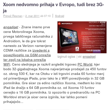
Xoom nedvomno prihaja v Evropo, tudi brez 3G-
ja
Primož Resman
::
2. mar 2011
ob 07:10
Android
- Znane imamo prve
engadget
cene Motorolinega Xooma,
prvega tabličnega računalnika z
Androidom, le da gre tokrat
namesto za Verizon namenjene
CDMA različice za
izvedenki s
povezljivostjo na GSM omrežja
Izginuli oglas
vir:
engadget
ter zgolj na lokalna omrežja
WiFi
. Ceno slednjega je razkril angleški trgovec
PC World
, kjer
bodo 32-gigabajtnega Xooma najverjetneje prodajali za 450 funtov
oz. okrog 530 €, kar na Otoku v isti trgovini znaša 60 funtov manj
od primerljivega iPada, prav tako le z WiFi povezljivostjo in 32 GB
pomnilnika. Gre sicer za edino različico Xooma, medtem ko ima
iPad še dražjo s 64 GB pomnilnika oz. od Xooma 10 funtov
cenejšo s 16 GB pomnilnika. Iz opozorilo o prednaročilu na PC
Worldovi strani je sicer cena izginila, kar lahko pomeni
prihajajočo...