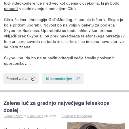
tudi videokonference med več kot dvema človekoma,
ki jih bodo
ponudili
v sodelovanju s podjetjem Citrix.
Citrix že ima tehnologijo GoToMeeting, ki ponuja točno in Skype jo
bo s pridom uporabil. Novost bo na voljo v paketu za podjetja
Skype for Business. Uporabniki se bodo lahko v konferenco
vključili prek Skypa ali pa prek navadnega telefonskega omrežja (v
tem primeru seveda ne bodo imeli slike). Ime in cena nove storitve
še nista znana.
Skype upa, da bo na ta način pritegnil večje število poslovnih
uporabnikov....
10 komentarjev
Preberi več »
Zelena luč za gradnjo največjega teleskopa
doslej
Gorazd Žibret
::
2. mar 2011
ob 20:51
Znanost in tehnologija
- Lokalne oblasti na