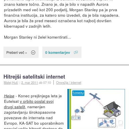
znano katere točno. Znano je, da je bilo v napadih Aurora
prizadetih med več kot 200 podjetij, Morgan Stanley pa je prva
finančna institucija, za katero smo izvedeli, da je bila napadena.
Aurora je bila že pred meseci označena kot najbolj dovršen
kibernapad v zadnjih letih.
Morgan Stanley ni želel komentirati...
0 komentarjev
Preberi več »
Hitrejši satelitski internet
Matej Huš
::
2. mar 2011
ob 07:10
Omrežja / internet
- Konec prejšnjega leta je
Heise
Eutelsat
v orbito poslal svoj
drugi satelit
, namenjen
zagotavljanju širokopasovne
povezave do interneta nad
Evropo. KA-SAT bo uporabnikom
ponujal večje hitrosti dostopa do