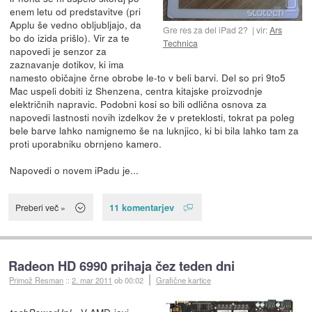
enem letu od predstavitve (pri
Applu še vedno obljubljajo, da
Gre res za del iPad 2?
vir:
Ars
bo do izida prišlo). Vir za te
Technica
napovedi je senzor za
zaznavanje dotikov, ki ima
namesto običajne črne obrobe le-to v beli barvi. Del so pri 9to5
Mac uspeli dobiti iz Shenzena, centra kitajske proizvodnje
električnih napravic. Podobni kosi so bili odlična osnova za
napovedi lastnosti novih izdelkov že v preteklosti, tokrat pa poleg
bele barve lahko namignemo še na luknjico, ki bi bila lahko tam za
proti uporabniku obrnjeno kamero.
Napovedi o novem iPadu je...
11 komentarjev
Preberi več »
Radeon HD 6990 prihaja čez teden dni
Primož Resman
::
2. mar 2011
ob 00:02
Grafične kartice
- V
AMD-jevi