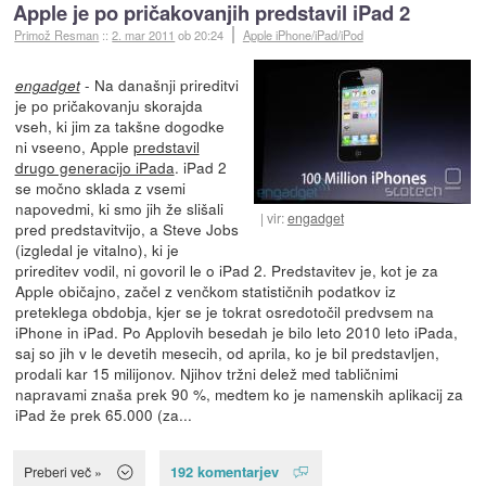
Apple je po pričakovanjih predstavil iPad 2
Primož Resman
::
2. mar 2011
ob 20:24
Apple iPhone/iPad/iPod
- Na današnji prireditvi
engadget
je po pričakovanju skorajda
vseh, ki jim za takšne dogodke
ni vseeno, Apple
predstavil
drugo generacijo iPada
. iPad 2
se močno sklada z vsemi
napovedmi, ki smo jih že slišali
vir:
engadget
pred predstavitvijo, a Steve Jobs
(izgledal je vitalno), ki je
prireditev vodil, ni govoril le o iPad 2. Predstavitev je, kot je za
Apple običajno, začel z venčkom statističnih podatkov iz
preteklega obdobja, kjer se je tokrat osredotočil predvsem na
iPhone in iPad. Po Applovih besedah je bilo leto 2010 leto iPada,
saj so jih v le devetih mesecih, od aprila, ko je bil predstavljen,
prodali kar 15 milijonov. Njihov tržni delež med tabličnimi
napravami znaša prek 90 %, medtem ko je namenskih aplikacij za
iPad že prek 65.000 (za...
192 komentarjev
Preberi več »