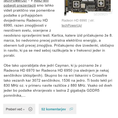
techPowerUp!
pobegli prezentaciji
smo lahko
videli praktično vse pomembne
podatke o prihajajočem
dvojedrnemu Radeonu HD
Radeon HD 6990
vir:
6990, razen zmogljivosti v
techPowerUp!
resničnem svetu, ocenjene z
neodvisno opravljenimi testi. Kartica, katere izid pričakujemo že 8.
marca, bo nedvomno precej potratna električno energijo, a
obenem tudi precej zmogljiva. Pričakujemo dve izvedenki, običajno
in navito, ki pa se med seboj razlikujeta le v frekvenci jeder in
porabi.
Obe tako uporabljata dve jedri Cayman, ki ju poznamo že z
Radeona HD 6970 ter Radeona HD 6950 (na slednjem je nekaj
senčilnikov izklopljenih). Skupno bo na eni tiskanini v Crossfire
tako vezanih kar 3072 senčilnikov, 1536 na jedro. Ti bodo tekli pri
830 MHz oz. v primeru navite različice z 880 MHz. Vsako od dveh
jeder bo podatke shranjevalo v lastna 2 gigabajta GDDR5
pomnilnika,...
52 komentarjev
Preberi več »