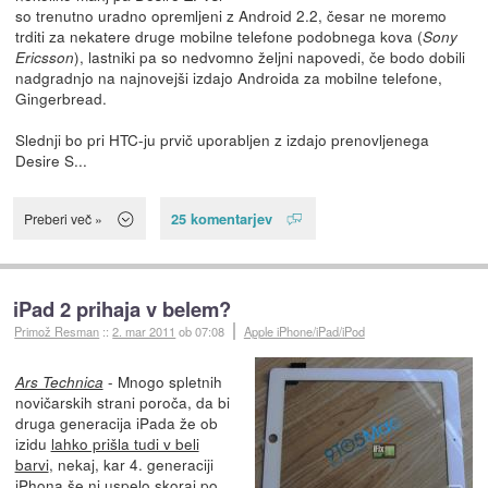
so trenutno uradno opremljeni z Android 2.2, česar ne moremo
trditi za nekatere druge mobilne telefone podobnega kova (
Sony
), lastniki pa so nedvomno željni napovedi, če bodo dobili
Ericsson
nadgradnjo na najnovejši izdajo Androida za mobilne telefone,
Gingerbread.
Slednji bo pri HTC-ju prvič uporabljen z izdajo prenovljenega
Desire S...
25 komentarjev
Preberi več »
iPad 2 prihaja v belem?
Primož Resman
::
2. mar 2011
ob 07:08
Apple iPhone/iPad/iPod
- Mnogo spletnih
Ars Technica
novičarskih strani poroča, da bi
druga generacija iPada že ob
izidu
lahko prišla tudi v beli
barvi
, nekaj, kar 4. generaciji
iPhona še ni uspelo skoraj po