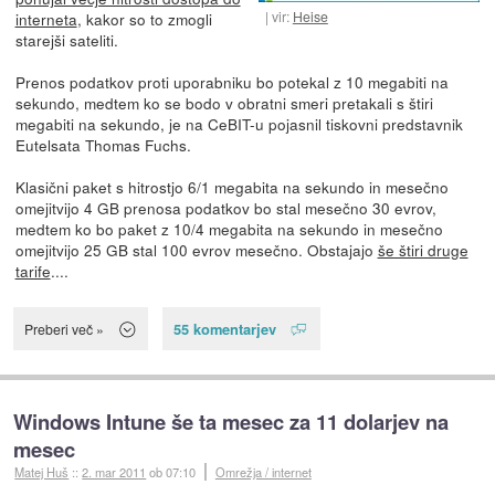
vir:
Heise
interneta
, kakor so to zmogli
starejši sateliti.
Prenos podatkov proti uporabniku bo potekal z 10 megabiti na
sekundo, medtem ko se bodo v obratni smeri pretakali s štiri
megabiti na sekundo, je na CeBIT-u pojasnil tiskovni predstavnik
Eutelsata Thomas Fuchs.
Klasični paket s hitrostjo 6/1 megabita na sekundo in mesečno
omejitvijo 4 GB prenosa podatkov bo stal mesečno 30 evrov,
medtem ko bo paket z 10/4 megabita na sekundo in mesečno
omejitvijo 25 GB stal 100 evrov mesečno. Obstajajo
še štiri druge
tarife
....
55 komentarjev
Preberi več »
Windows Intune še ta mesec za 11 dolarjev na
mesec
Matej Huš
::
2. mar 2011
ob 07:10
Omrežja / internet