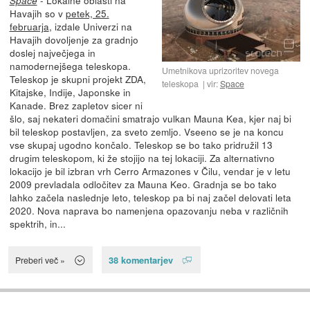
Space
Havajih so v
petek, 25.
februarja
, izdale Univerzi na
Havajih dovoljenje za gradnjo
doslej največjega in
namodernejšega teleskopa.
Umetnikova uprizoritev novega
Teleskop je skupni projekt ZDA,
teleskopa
vir:
Space
Kitajske, Indije, Japonske in
Kanade. Brez zapletov sicer ni
šlo, saj nekateri domačini smatrajo vulkan Mauna Kea, kjer naj bi
bil teleskop postavljen, za sveto zemljo. Vseeno se je na koncu
vse skupaj ugodno končalo. Teleskop se bo tako pridružil 13
drugim teleskopom, ki že stojijo na tej lokaciji. Za alternativno
lokacijo je bil izbran vrh Cerro Armazones v Čilu, vendar je v letu
2009 prevladala odločitev za Mauna Keo. Gradnja se bo tako
lahko začela naslednje leto, teleskop pa bi naj začel delovati leta
2020. Nova naprava bo namenjena opazovanju neba v različnih
spektrih, in...
38 komentarjev
Preberi več »