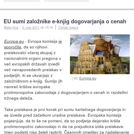
EU sumi založnike e-knjig dogovarjanja o cenah
Matej Huš
::
2. mar 2011
ob 15:16
Ostale najave
- Evropa komisija
je
Europa.eu
sporočila
, da so njihovi
preiskovalci včeraj skupaj z
nacionalnimi organi pregona v
več evropskih državah izvedli
več nenapovedanih preiskav v
podjetjih, ki se ukvarjajo z
vir:
Europa.eu
založništvom e-knjig. Sumijo jih
namreč kršitve evropske
protimonopolne zakonodaje z dogovarjanjem o cenah in razdelitvi
tržnega deleža.
Taka preiskava je prvi korak pri sumu kartelnega dogovarjanja in
se izvede pred začetkom uradne preiskave. Evropska komisija
pojasnjuje, da to še ne pomeni, da so podjetja dejansko kršila
protimonopolno zakonodajo in da ne prejudicira izida preiskave.
Imen podjetij niso želeli razkriti. Časovnih omejitev za nadaljevanje