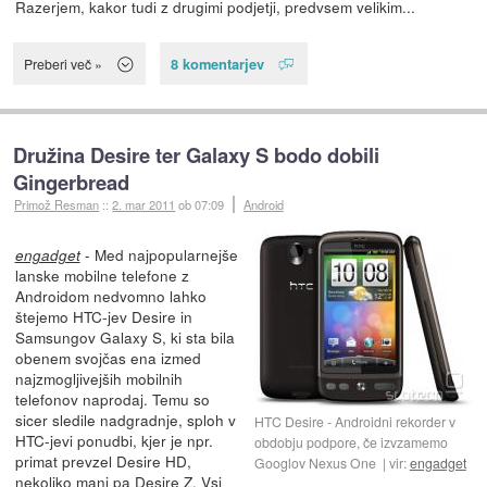
Razerjem, kakor tudi z drugimi podjetji, predvsem velikim...
8 komentarjev
Preberi več »
Družina Desire ter Galaxy S bodo dobili
Gingerbread
Primož Resman
::
2. mar 2011
ob 07:09
Android
- Med najpopularnejše
engadget
lanske mobilne telefone z
Androidom nedvomno lahko
štejemo HTC-jev Desire in
Samsungov Galaxy S, ki sta bila
obenem svojčas ena izmed
najzmogljivejših mobilnih
telefonov naprodaj. Temu so
sicer sledile nadgradnje, sploh v
HTC Desire - Androidni rekorder v
HTC-jevi ponudbi, kjer je npr.
obdobju podpore, če izvzamemo
primat prevzel Desire HD,
Googlov Nexus One
vir:
engadget
nekoliko manj pa Desire Z. Vsi