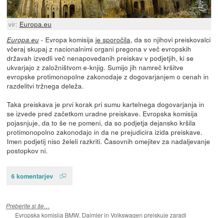
vir:
Europa.eu
- Evropa komisija
je sporočila
, da so njihovi preiskovalci
Europa.eu
včeraj skupaj z nacionalnimi organi pregona v več evropskih
državah izvedli več nenapovedanih preiskav v podjetjih, ki se
ukvarjajo z založništvom e-knjig. Sumijo jih namreč kršitve
evropske protimonopolne zakonodaje z dogovarjanjem o cenah in
razdelitvi tržnega deleža.
Taka preiskava je prvi korak pri sumu kartelnega dogovarjanja in
se izvede pred začetkom uradne preiskave. Evropska komisija
pojasnjuje, da to še ne pomeni, da so podjetja dejansko kršila
protimonopolno zakonodajo in da ne prejudicira izida preiskave.
Imen podjetij niso želeli razkriti. Časovnih omejitev za nadaljevanje
postopkov ni.
6 komentarjev
Preberite si še…
Evropska komisija BMW, Daimler in Volkswagen preiskuje zaradi