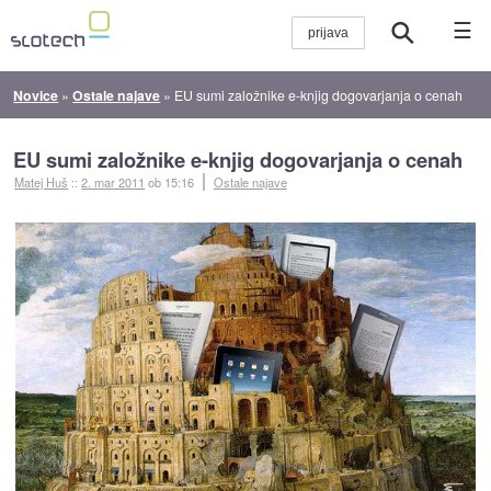
☰
Novice
»
Ostale najave
»
EU sumi založnike e-knjig dogovarjanja o cenah
EU sumi založnike e-knjig dogovarjanja o cenah
Matej Huš
::
2. mar 2011
ob 15:16
Ostale najave