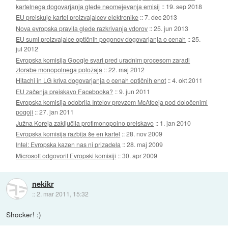
kartelnega dogovarjanja glede neomejevanja emisij
::
19. sep 2018
EU preiskuje kartel proizvajalcev elektronike
::
7. dec 2013
Nova evropska pravila glede razkrivanja vdorov
::
25. jun 2013
EU sumi proizvajalce optičnih pogonov dogovarjanja o cenah
::
25.
jul 2012
Evropska komisija Google svari pred uradnim procesom zaradi
zlorabe monopolnega položaja
::
22. maj 2012
Hitachi in LG kriva dogovarjanja o cenah optičnih enot
::
4. okt 2011
EU začenja preiskavo Facebooka?
::
9. jun 2011
Evropska komisija odobrila Intelov prevzem McAfeeja pod določenimi
pogoji
::
27. jan 2011
Južna Koreja zaključila protimonopolno preiskavo
::
1. jan 2010
Evropska komisija razbija še en kartel
::
28. nov 2009
Intel: Evropska kazen nas ni prizadela
::
28. maj 2009
Microsoft odgovoril Evropski komisiji
::
30. apr 2009
nekikr
::
2. mar 2011, 15:32
Shocker! :)