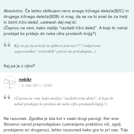
Absolutno. Če lahko oblikujem ceno enega
(B2C) in
tržnega deleža
drugega
(B2B) ni vrag, da se ne bi smel še za tretji
tržnega deleža
in četrti
,
.
tržni delež
uatewah dej mej bi
(Čeprou ne vem, kako mislijo "razdelit tržni delež". A bojo kr nehal
prodajat ko pridejo do neke cifre prodanih knjig?)
Kje so pa tu avtorji in njihove pravice??? (odgovora
zagovornikov "avtorskih" pravic ne pričakujem...)
Kaj pa je z njimi?
nekikr
::
3. mar 2011, 13:20
(Čeprou ne vem, kako mislijo "razdelit tržni delež". A bojo kr
nehal prodajat ko pridejo do neke cifre prodanih knjig?)
Ne razumeš. Zgodba je ista kot v vsaki drugi panogi. Ker smo
Slovenci narod preprodajalcev (ustvarjamo praktično nič, zgolj
prodajamo en drugemu), lahko rauzumeš kako gre to pri nas. Trije