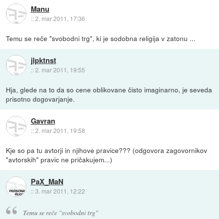
Manu
::
2. mar 2011, 17:36
Temu se reče "svobodni trg", ki je sodobna religija v zatonu ...
jlpktnst
::
2. mar 2011, 19:55
Hja, glede na to da so cene oblikovane čisto imaginarno, je seveda
prisotno dogovarjanje.
Gavran
::
2. mar 2011, 19:58
Kje so pa tu avtorji in njihove pravice??? (odgovora zagovornikov
"avtorskih" pravic ne pričakujem...)
PaX_MaN
::
3. mar 2011, 12:22
Temu se reče "svobodni trg"