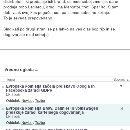
distributerji, ki prodajajo isti brand, se med seboj zmenijo, da en
prodaja robo Leclercu, drugi ima Mercator, tretji Spar itd. S tem
dobi vsak svoj kos pogače, cen pa si med seboj ne zbijajo.
To je seveda prepovedano.
Sindikati po drugi strani se pa lahko na ves glas šopirijo in se
dogovarjajo med seboj :)
Vredno ogleda ...
Tema
Sporočila
»
Evropska komisija začela preiskavo Googla in
7
Facebooka zaradi GDPR
McHusch
Oddelek:
Novice
/
Tožbe
»
Evropska komisija BMW, Daimler in Volkswagen
14
preiskuje zaradi kartelnega dogovarjanja
McHusch
Oddelek:
Novice
/
Tožbe