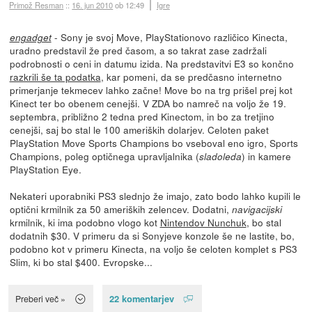
Primož Resman
::
16. jun 2010
ob 12:49
Igre
- Sony je svoj Move, PlayStationovo različico Kinecta,
engadget
uradno predstavil že pred časom, a so takrat zase zadržali
podrobnosti o ceni in datumu izida. Na predstavitvi E3 so končno
razkrili še ta podatka
, kar pomeni, da se predčasno internetno
primerjanje tekmecev lahko začne! Move bo na trg prišel prej kot
Kinect ter bo obenem cenejši. V ZDA bo namreč na voljo že 19.
septembra, približno 2 tedna pred Kinectom, in bo za tretjino
cenejši, saj bo stal le 100 ameriških dolarjev. Celoten paket
PlayStation Move Sports Champions bo vseboval eno igro, Sports
Champions, poleg optičnega upravljalnika (
) in kamere
sladoleda
PlayStation Eye.
Nekateri uporabniki PS3 slednjo že imajo, zato bodo lahko kupili le
optični krmilnik za 50 ameriških zelencev. Dodatni,
navigacijski
krmilnik, ki ima podobno vlogo kot
Nintendov Nunchuk
, bo stal
dodatnih $30. V primeru da si Sonyjeve konzole še ne lastite, bo,
podobno kot v primeru Kinecta, na voljo še celoten komplet s PS3
Slim, ki bo stal $400. Evropske...
22 komentarjev
Preberi več »