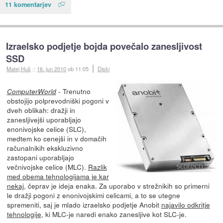
11 komentarjev
Izraelsko podjetje bojda povečalo zanesljivost
SSD
Matej Huš
::
16. jun 2010
ob 11:05
Diski
- Trenutno
ComputerWorld
obstojijo polprevodniški pogoni v
dveh oblikah: dražji in
zanesljivejši uporabljajo
enonivojske celice (SLC),
medtem ko cenejši in v domačih
računalnikih ekskluzivno
zastopani uporabljajo
večnivojske celice (MLC).
Razlik
med obema tehnologijama je kar
nekaj
, čeprav je ideja enaka. Za uporabo v strežnikih so primerni
le dražji pogoni z enonivojskimi celicami, a to se utegne
spremeniti, saj je mlado izraelsko podjetje Anobit
najavilo odkritje
tehnologije
, ki MLC-je naredi enako zanesljive kot SLC-je.