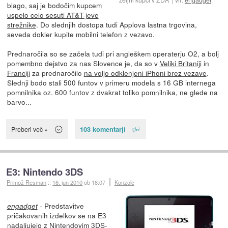
blago, saj je bodočim kupcem
uspelo celo sesuti AT&T-jeve
strežnike
. Do slednjih dostopa tudi Applova lastna trgovina,
seveda dokler kupite mobilni telefon z vezavo.
Prednaročila so se začela tudi pri angleškem operaterju O2, a bolj
pomembno dejstvo za nas Slovence je, da so v
Veliki Britaniji
in
Franciji
za prednaročilo
na voljo odklenjeni iPhoni brez vezave
.
Slednji bodo stali 500 funtov v primeru modela s 16 GB internega
pomnilnika oz. 600 funtov z dvakrat toliko pomnilnika, ne glede na
barvo...
103 komentarji
Preberi več »
E3: Nintendo 3DS
Primož Resman
::
16. jun 2010
ob 18:07
Konzole
- Predstavitve
engadget
pričakovanih izdelkov se na E3
nadaljujejo z
Nintendovim 3DS-