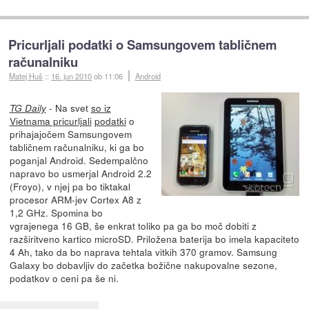
Pricurljali podatki o Samsungovem tabličnem
računalniku
Matej Huš
::
16. jun 2010
ob 11:06
Android
- Na svet
so iz
TG Daily
Vietnama pricurljali
podatki
o
prihajajočem Samsungovem
tabličnem računalniku, ki ga bo
poganjal Android. Sedempalčno
napravo bo usmerjal Android 2.2
(Froyo), v njej pa bo tiktakal
procesor ARM-jev Cortex A8 z
1,2 GHz. Spomina bo
vgrajenega 16 GB, še enkrat toliko pa ga bo moč dobiti z
razširitveno kartico microSD. Priložena baterija bo imela kapaciteto
4 Ah, tako da bo naprava tehtala vitkih 370 gramov. Samsung
Galaxy bo dobavljiv do začetka božične nakupovalne sezone,
podatkov o ceni pa še ni.