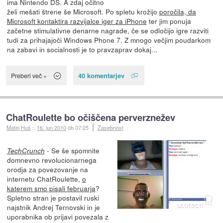
ima Nintendo DS. A zdaj očitno
želi mešati štrene še Microsoft. Po spletu krožijo
poročila, da
Microsoft kontaktira razvijalce iger za iPhone
ter jim ponuja
začetne stimulativne denarne nagrade, če se odločijo igre razviti
tudi za prihajajoči Windows Phone 7. Z mnogo večjim poudarkom
na zabavi in socialnosti je to pravzaprav dokaj...
40 komentarjev
Preberi več »
ChatRoulette bo očiščena perverznežev
Matej Huš
::
16. jun 2010
ob 07:25
Zasebnost
- Se še spomnite
TechCrunch
domnevno revolucionarnega
orodja za povezovanje na
internetu ChatRoulette,
o
katerem smo pisali februarja
?
Spletno stran je postavil ruski
najstnik Andrej Ternovski in je
uporabnika ob prijavi povezala z