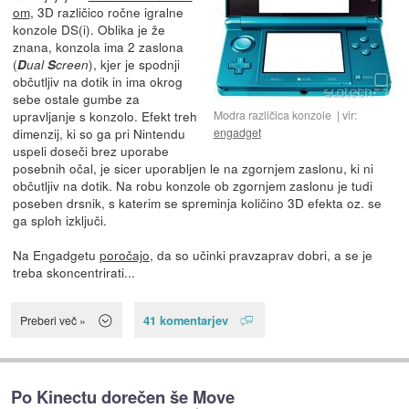
om
, 3D različico ročne igralne
konzole DS(i). Oblika je že
znana, konzola ima 2 zaslona
(
), kjer je spodnji
D
ual
S
creen
občutljiv na dotik in ima okrog
sebe ostale gumbe za
upravljanje s konzolo. Efekt treh
Modra različica konzole
vir:
dimenzij, ki so ga pri Nintendu
engadget
uspeli doseči brez uporabe
posebnih očal, je sicer uporabljen le na zgornjem zaslonu, ki ni
občutljiv na dotik. Na robu konzole ob zgornjem zaslonu je tudi
poseben drsnik, s katerim se spreminja količino 3D efekta oz. se
ga sploh izključi.
Na Engadgetu
poročajo
, da so učinki pravzaprav dobri, a se je
treba skoncentrirati...
41 komentarjev
Preberi več »
Po Kinectu dorečen še Move