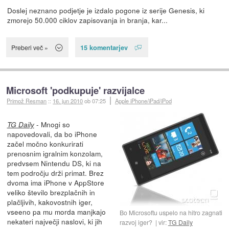
Doslej neznano podjetje je izdalo pogone iz serije Genesis, ki
zmorejo 50.000 ciklov zapisovanja in branja, kar...
15 komentarjev
Preberi več »
Microsoft 'podkupuje' razvijalce
Primož Resman
::
16. jun 2010
ob 07:25
Apple iPhone/iPad/iPod
- Mnogi so
TG Daily
napovedovali, da bo iPhone
začel močno konkurirati
prenosnim igralnim konzolam,
predvsem Nintendu DS, ki na
tem področju drži primat. Brez
dvoma ima iPhone v AppStore
veliko število brezplačnih in
plačljivih, kakovostnih iger,
vseeno pa mu morda manjkajo
Bo Microsoftu uspelo na hitro zagnati
nekateri največji naslovi, ki jih
razvoj iger?
vir:
TG Daily