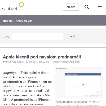
☰
Novice
»
Arhiv novic
Išči:
Apple klecnil pod navalom prednaročil
Primož Resman
::
16. jun 2010
ob 20:04
Apple iPhone/iPad/iPod
- Z včerajšnjim dnem
engadget
so pri Applu omogočili
prednaročila za iPhone 4, kar so
storili z običajno
nadgradnjo
trgovine, v kateri so dodali tudi
včeraj omenjeni prenovljeni Mac
Mini. A prednaročila za iPhone 4
Takšen prizor so pričakali iPhone 4
so očitno nadvse zaželeno
željni kupci v ZDA
vir:
engadget