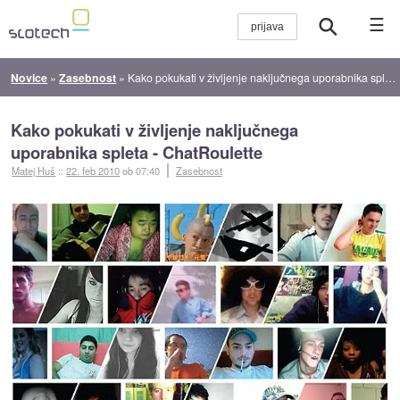
☰
Novice
»
Zasebnost
»
Kako pokukati v življenje naključnega uporabnika spleta - ChatRoulette
Kako pokukati v življenje naključnega
uporabnika spleta - ChatRoulette
Matej Huš
::
22. feb 2010
ob 07:40
Zasebnost