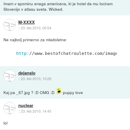
Imam v spominu enega americana, ki je hotel da mu lociram
Slovenijo v atlasu sveta. Wicked.
M-XXXX
::
23. feb 2010, 00:54
Ne najbolj primerno za mladoletne:
http:
/
/www.bestofchatroulette.com/images
/Sc
dejanslo
::
23. feb 2010, 10:26
Kaj pa _67.jpg ? :D OMG :D
puppy love
nuclear
::
23. feb 2010, 14:45
lol