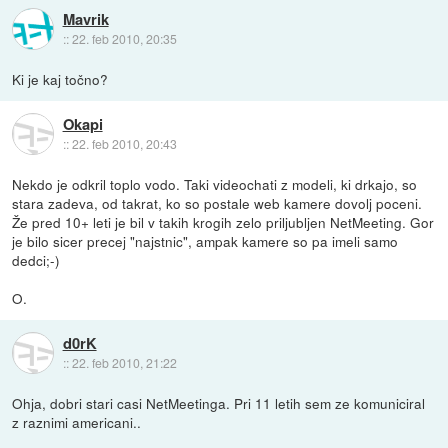
Mavrik
::
22. feb 2010, 20:35
Ki je kaj točno?
Okapi
::
22. feb 2010, 20:43
Nekdo je odkril toplo vodo. Taki videochati z modeli, ki drkajo, so
stara zadeva, od takrat, ko so postale web kamere dovolj poceni.
Že pred 10+ leti je bil v takih krogih zelo priljubljen NetMeeting. Gor
je bilo sicer precej "najstnic", ampak kamere so pa imeli samo
dedci;-)
O.
d0rK
::
22. feb 2010, 21:22
Ohja, dobri stari casi NetMeetinga. Pri 11 letih sem ze komuniciral
z raznimi americani..