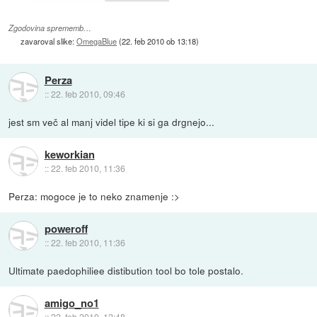
Zgodovina sprememb…
zavaroval slike:
OmegaBlue
(
22. feb 2010 ob 13:18
)
Perza
::
22. feb 2010, 09:46
jest sm več al manj videl tipe ki si ga drgnejo...
keworkian
::
22. feb 2010, 11:36
Perza: mogoce je to neko znamenje :>
poweroff
::
22. feb 2010, 11:36
Ultimate paedophiliee distibution tool bo tole postalo.
amigo_no1
::
22. feb 2010, 12:48