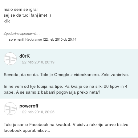
malo sem se igral
sej se da tudi fanj imet :)
klik
Zgodovina sprememb…
spremenil:
Redorange
(
22. feb 2010 ob 20:14
)
d0rK
::
22. feb 2010, 20:19
Seveda, da se da. Tole je Omegle z videokamero. Zelo zanimivo.
In ne vem od kje fobija na tipe. Pa kva je ce na sliki 20 tipov in 4
babe. A se samo z babami pogovarja preko neta?
poweroff
::
22. feb 2010, 20:26
Tole je samo Facebook na kvadrat. V bistvu rakzrije pravo bistvo
facebook uporabnikov...