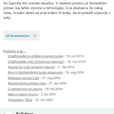
bo izgorela kot zvezda repatica. V vsakem primeru je fantastičen
primer, kaj lahko storimo s tehnologijo, ki je dostopna že nekaj
časa, in kako daleč so pripravljeni iti ljudje, da bi potešili voyeurja v
sebi.
25 komentarjev
Preberite si še…
ChatRoulette bo očiščena perverznežev
::
16. jun 2010
ChatRoulette mob: prihodnost interneta?
::
18. mar 2010
Google bo nudil gigabitni internet
::
11. feb 2010
Bing in WolframAlpha bosta sodelovala
::
24. avg 2009
MySpace prevzel iLike
::
21. avg 2009
WolframAlpha prihaja maja
::
27. apr 2009
Z zatipkanjem do zapora
::
29. feb 2004
Malo o našem forumu
::
2. jan 2001
Prelomljeni TBird
::
16. nov 2000
BaToCarx