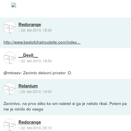
Redorange
::
22. feb 2010, 18:36
http://www.bestofchatroulette.com/index...
__Devil__
::
22. feb 2010, 18:50
@mtosev: Zanimiv delovni prostor :D.
Relanium
::
22. feb 2010, 19:50
Zanimivo, na prvo sliko ko sm naletel si ga je nekdo ribal. Potem pa
me je minilo do vsega
Redorange
::
22. feb 2010, 20:13