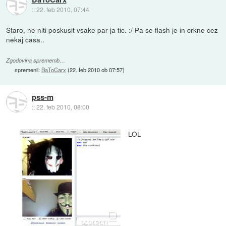
::
22. feb 2010, 07:44
Staro, ne niti poskusit vsake par ja tic. :/ Pa se flash je in crkne cez
nekaj casa..
Zgodovina sprememb…
spremenil:
BaToCarx
(
22. feb 2010 ob 07:57
)
pss-m
::
22. feb 2010, 08:00
LOL