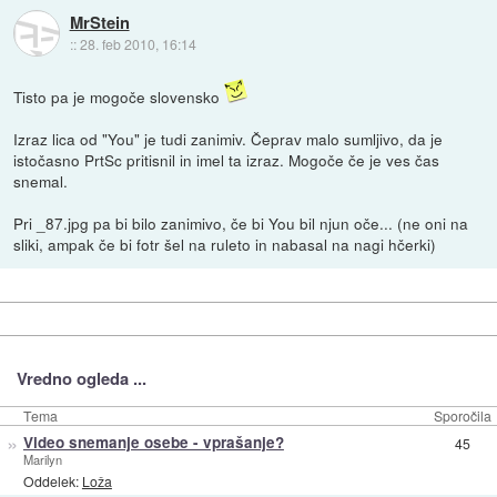
MrStein
::
28. feb 2010, 16:14
Tisto pa je mogoče slovensko
Izraz lica od "You" je tudi zanimiv. Čeprav malo sumljivo, da je
istočasno PrtSc pritisnil in imel ta izraz. Mogoče če je ves čas
snemal.
Pri _87.jpg pa bi bilo zanimivo, če bi You bil njun oče... (ne oni na
sliki, ampak če bi fotr šel na ruleto in nabasal na nagi hčerki)
Vredno ogleda ...
Tema
Sporočila
»
Video snemanje osebe - vprašanje?
45
Marilyn
Oddelek:
Loža