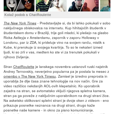
Kolaž podob s ChatRoulette
- Predstavljajte si, da bi lahko pokukali v sobo
The New York Times
naključnega obiskovalca na internetu. Kup hihitajočih študentk v
študentskem domu v Braziliji, trije goli mladci, ki plešejo na glasbo
Ricka Astleyja v Amsterdamu, zapornik v zaporu Holloway v
Londonu, par iz ZDA, ki prideluje vino na svojem ranču, mistik s
Kube, ki prerokuje iz svojega kvartirja. To so le nekateri izmed
ljudi, ki so zrli v vas, medtem ko ste vi za trenutek pokukali v
njihovo življenje.
Stran
ChatRoulette
je lanskega novembra ustanovil ruski najstnik
Andrey Ternovskiy, neverjetno popularna pa je postala ta mesec z
omembo v The New York Timesu
. Zamisel je izredno preprosta in
uporablja že dlje časa znane tehnologije na nov način. Gre za
video različico nekdanjih AOL-ovih klepetalnic. Ko uporabnik
zajadra na stran, se avtomatsko vključi njegova spletna kamera,
stran pa ga poveže z naključnim uporabnikom na drugi strani žice.
Na asketsko oblikovani spletni strani je dvoje oken z videom - eno
prikazuje posnetke neznanca na drugi strani, drugo kaže
posnetke naše kamere - in okno za pisno komuniciranje.