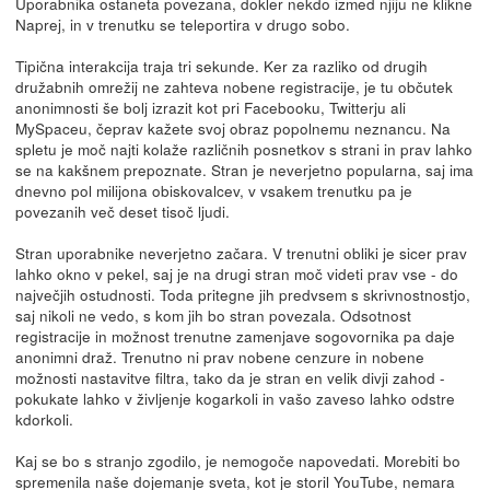
Uporabnika ostaneta povezana, dokler nekdo izmed njiju ne klikne
Naprej, in v trenutku se teleportira v drugo sobo.
Tipična interakcija traja tri sekunde. Ker za razliko od drugih
družabnih omrežij ne zahteva nobene registracije, je tu občutek
anonimnosti še bolj izrazit kot pri Facebooku, Twitterju ali
MySpaceu, čeprav kažete svoj obraz popolnemu neznancu. Na
spletu je moč najti kolaže različnih posnetkov s strani in prav lahko
se na kakšnem prepoznate. Stran je neverjetno popularna, saj ima
dnevno pol milijona obiskovalcev, v vsakem trenutku pa je
povezanih več deset tisoč ljudi.
Stran uporabnike neverjetno začara. V trenutni obliki je sicer prav
lahko okno v pekel, saj je na drugi stran moč videti prav vse - do
največjih ostudnosti. Toda pritegne jih predvsem s skrivnostnostjo,
saj nikoli ne vedo, s kom jih bo stran povezala. Odsotnost
registracije in možnost trenutne zamenjave sogovornika pa daje
anonimni draž. Trenutno ni prav nobene cenzure in nobene
možnosti nastavitve filtra, tako da je stran en velik divji zahod -
pokukate lahko v življenje kogarkoli in vašo zaveso lahko odstre
kdorkoli.
Kaj se bo s stranjo zgodilo, je nemogoče napovedati. Morebiti bo
spremenila naše dojemanje sveta, kot je storil YouTube, nemara