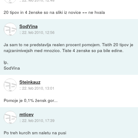
20 tipov in 4 ženske so na sliki iz novice == ne hvala
SodVina
::
22. feb 2010, 12:56
Ja sam to ne predstavlja realen procent pomojem. Tistih 20 tipov je
najzanimivejsih med mnozico. Tiste 4 zenske so pa bile edine.
lp,
SodVina
Steinkauz
::
22. feb 2010, 13:01
Pomoje je 0,1% žensk gor...
mticev
::
22. feb 2010, 17:39
Po treh kurcih sm naletu na pusi