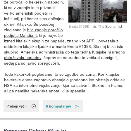
že poročali o hekerskih napadih,
ki so v zadnjih letih prizadeli
veliko ameriških podjetij in
inštitucij, pri čemer smo običajno
okrivili Kitajsko. Še posebej
Enota 61398
vir:
The Economist
zloglasno je
bilo zadnje poročilo
podjetja Mandiant
, ki je največjo
izmed kitajskih skupin za napade, znano kot APT1, povezala z
oddelkom kitajske ljudske armade Enoto 61398. Šlo naj bi za isto
skupino. Ameriška administracija
do tega tedna Kitajske ni uradno
obtoževala napadov
, čeprav so neuradno to večkrat namignili,
sedaj pa so javno spregovorili.
Toda kakorkoli pogledamo, to so zgodbe od zunaj. Ker kitajske
hekerske enote zagotovo obstajajo (podobno kot obstaja oddelek
NSA za internetno vojskovanje, kjer so ustvarili Stuxnet in Flame,
ali pa
nemška hekerska enota
, ki je spesnila...
6 komentarjev
Preberi več »
Samsung Galaxy S4 je tu