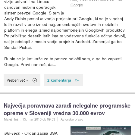
vizijo ustvariti na Linuxu
Google
osnovan mobilni operacijski
sistem prevzel Google. S tem je
Andy Rubin postal
vodja projekta pri Googlu, ki se je v nekaj
le
letih razvil v eno izmed najpomembnejših svetovnih mobilnih
platform in enega izmed najpomembnejših Googlovih produktov.
Po približno desetih letih ima te vodstvene funkcije očitno dovolj,
saj je odstopil z mesta vodje projekta Android. Zamenjal ga bo
Sundar Pichai.
Rubin se je kot kaže za to potezo odločil sam, a ne bo zapustil
Googla. Pravi namreč, da...
2 komentarja
Preberi več »
Največja poravnava zaradi nelegalne programske
opreme v Sloveniji vredna 30.000 evrov
Matej Huš
::
15. mar 2013
ob 09:53
Avtorsko pravo
- Organizacija BSA
Slo-Tech