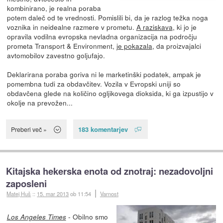
kombinirano, je realna poraba
potem daleč od te vrednosti. Pomislili bi, da je razlog težka noga
voznika in neidealne razmere v prometu.
A raziskava
, ki jo je
opravila vodilna evropska nevladna organizacija na področju
prometa Transport & Environment,
je pokazala
, da proizvajalci
avtomobilov zavestno goljufajo.
Deklarirana poraba goriva ni le marketinški podatek, ampak je
pomembna tudi za obdavčitev. Vozila v Evropski uniji so
obdavčena glede na količino ogljikovega dioksida, ki ga izpustijo v
okolje na prevožen...
183 komentarjev
Preberi več »
Kitajska hekerska enota od znotraj: nezadovoljni
zaposleni
Matej Huš
::
15. mar 2013
ob 11:54
Varnost
- Obilno smo
Los Angeles Times