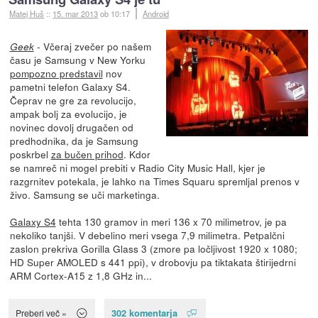
Matej Huš
::
15. mar 2013
ob 10:17
Android
- Včeraj zvečer po našem
Geek
času je Samsung v New Yorku
pompozno predstavil
nov
pametni telefon Galaxy S4.
Čeprav ne gre za revolucijo,
ampak bolj za evolucijo, je
novinec dovolj drugačen od
predhodnika, da je Samsung
poskrbel
za bučen prihod
. Kdor
se namreč ni mogel prebiti v Radio City Music Hall, kjer je
razgrnitev potekala, je lahko na Times Squaru spremljal prenos v
živo. Samsung se uči marketinga.
Galaxy S4
tehta 130 gramov in meri 136 x 70 milimetrov, je pa
nekoliko tanjši. V debelino meri vsega 7,9 milimetra. Petpalčni
zaslon prekriva Gorilla Glass 3 (zmore pa ločljivost 1920 x 1080;
HD Super AMOLED s 441 ppi), v drobovju pa tiktakata štirijedrni
ARM Cortex-A15 z 1,8 GHz in...
302 komentarja
Preberi več »