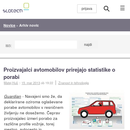
☰
Novice
»
Arhiv novic
Išči:
Proizvajalci avtomobilov prirejajo statistike o
porabi
Matej Huš
::
15. mar 2013
ob 19:22
Znanost in tehnologija
- Navajeni smo že, da
Guardian
deklarirane oziroma oglaševane
porabe avtomobilov v resničnem
življenju ne dosežemo. Čeprav
proizvajalec izmeri porabo za
različne profile vožnje, torej
mestno, avtocesto in