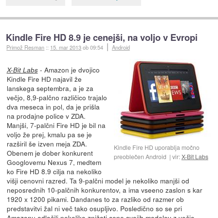
Kindle Fire HD 8.9 je cenejši, na voljo v Evropi
Primož Resman
::
15. mar 2013
ob 09:54
Android
- Amazon je dvojico
X-Bit Labs
Kindle Fire HD najavil že
lanskega septembra, a je za
večjo, 8,9-palčno različico trajalo
dva meseca in pol, da je prišla
na prodajne police v ZDA.
Manjši, 7-palčni Fire HD je bil na
voljo že prej, kmalu pa se je
razširil še izven meja ZDA.
Kindle Fire HD uporablja močno
Obenem je dober konkurent
preoblečen Android
vir:
X-Bit Labs
Googlovemu Nexus 7, medtem
ko Fire HD 8.9 cilja na nekoliko
višji cenovni razred. Ta 9-palčni model je nekoliko manjši od
neposrednih 10-palčnih konkurentov, a ima vseeno zaslon s kar
1920 x 1200 pikami. Dandanes to za razliko od razmer ob
predstavitvi žal ni več tako osupljivo. Posledično so se pri
Amazonu
odločili nekoliko znižati cene
svojih modelov z večjo