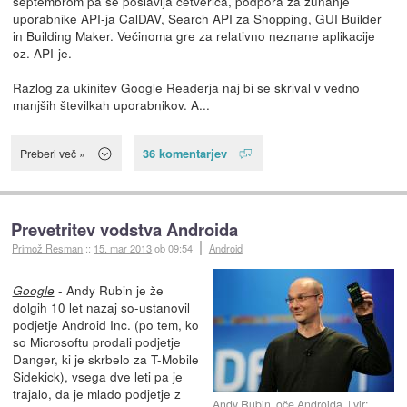
septembrom pa se poslavlja četverica, podpora za zunanje
uporabnike API-ja CalDAV, Search API za Shopping, GUI Builder
in Building Maker. Večinoma gre za relativno neznane aplikacije
oz. API-je.
Razlog za ukinitev Google Readerja naj bi se skrival v vedno
manjših številkah uporabnikov. A...
36 komentarjev
Preberi več »
Prevetritev vodstva Androida
Primož Resman
::
15. mar 2013
ob 09:54
Android
- Andy Rubin je že
Google
dolgih 10 let nazaj so-ustanovil
podjetje Android Inc. (po tem, ko
so Microsoftu prodali podjetje
Danger, ki je skrbelo za T-Mobile
Sidekick), vsega dve leti pa je
trajalo, da je mlado podjetje z
Andy Rubin, oče Androida
vir: