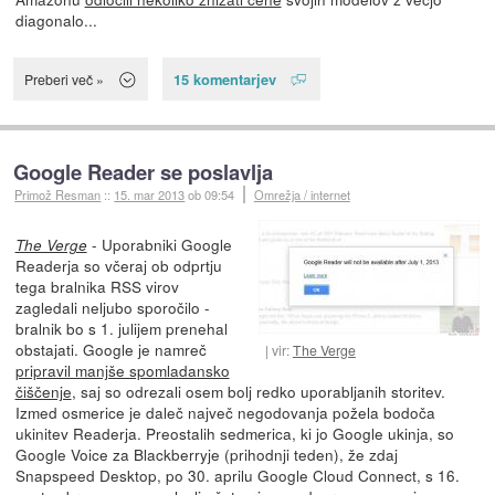
diagonalo...
15 komentarjev
Preberi več »
Google Reader se poslavlja
Primož Resman
::
15. mar 2013
ob 09:54
Omrežja / internet
- Uporabniki Google
The Verge
Readerja so včeraj ob odprtju
tega bralnika RSS virov
zagledali neljubo sporočilo -
bralnik bo s 1. julijem prenehal
obstajati. Google je namreč
vir:
The Verge
pripravil manjše spomladansko
čiščenje
, saj so odrezali osem bolj redko uporabljanih storitev.
Izmed osmerice je daleč največ negodovanja požela bodoča
ukinitev Readerja. Preostalih sedmerica, ki jo Google ukinja, so
Google Voice za Blackberryje (prihodnji teden), že zdaj
Snapspeed Desktop, po 30. aprilu Google Cloud Connect, s 16.