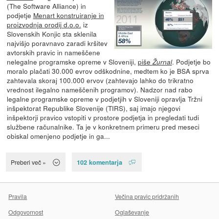
(The Software Alliance) in
podjetje
Menart konstruiranje in
proizvodnja orodij d.o.o.
iz
Slovenskih Konjic sta sklenila
najvišjo poravnavo zaradi kršitev
avtorskih pravic in nameščene
nelegalne programske opreme v Sloveniji,
piše
. Podjetje bo
Žurnal
moralo plačati 30.000 evrov odškodnine, medtem ko je BSA sprva
zahtevala skoraj 100.000 ervov (zahtevajo lahko do trikratno
vrednost ilegalno nameščenih programov). Nadzor nad rabo
legalne programske opreme v podjetjih v Sloveniji opravlja Tržni
inšpektorat Republike Slovenije (TIRS), saj imajo njegovi
inšpektorji pravico vstopiti v prostore podjetja in pregledati tudi
službene računalnike. Ta je v konkretnem primeru pred meseci
obiskal omenjeno podjetje in ga...
102 komentarja
Preberi več »
Pravila
Večina pravic pridržanih
Odgovornost
Oglaševanje