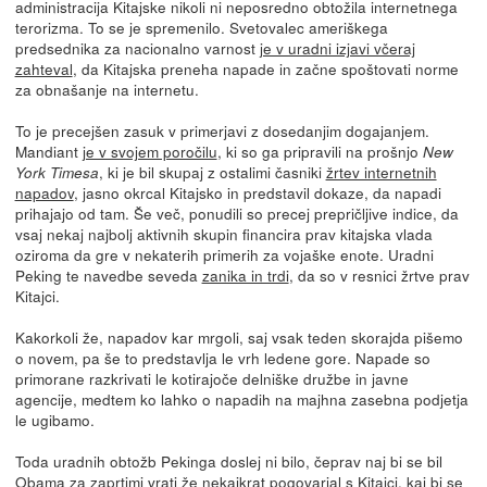
administracija Kitajske nikoli ni neposredno obtožila internetnega
terorizma. To se je spremenilo. Svetovalec ameriškega
predsednika za nacionalno varnost
je v uradni izjavi včeraj
zahteval
, da Kitajska preneha napade in začne spoštovati norme
za obnašanje na internetu.
To je precejšen zasuk v primerjavi z dosedanjim dogajanjem.
Mandiant
je v svojem poročilu
, ki so ga pripravili na prošnjo
New
, ki je bil skupaj z ostalimi časniki
žrtev internetnih
York Timesa
napadov
, jasno okrcal Kitajsko in predstavil dokaze, da napadi
prihajajo od tam. Še več, ponudili so precej prepričljive indice, da
vsaj nekaj najbolj aktivnih skupin financira prav kitajska vlada
oziroma da gre v nekaterih primerih za vojaške enote. Uradni
Peking te navedbe seveda
zanika in trdi
, da so v resnici žrtve prav
Kitajci.
Kakorkoli že, napadov kar mrgoli, saj vsak teden skorajda pišemo
o novem, pa še to predstavlja le vrh ledene gore. Napade so
primorane razkrivati le kotirajoče delniške družbe in javne
agencije, medtem ko lahko o napadih na majhna zasebna podjetja
le ugibamo.
Toda uradnih obtožb Pekinga doslej ni bilo, čeprav naj bi se bil
Obama za zaprtimi vrati že nekajkrat pogovarjal s Kitajci, kaj bi se