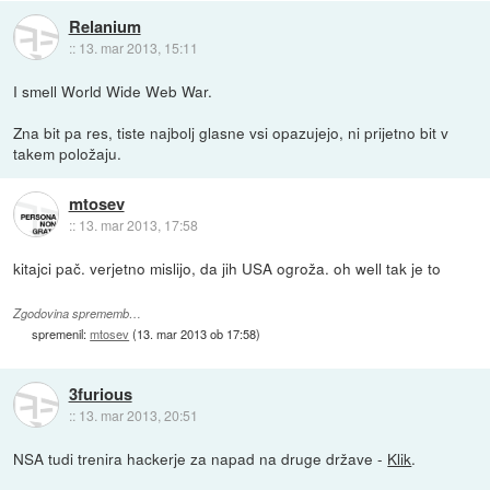
Relanium
::
13. mar 2013, 15:11
I smell World Wide Web War.
Zna bit pa res, tiste najbolj glasne vsi opazujejo, ni prijetno bit v
takem položaju.
mtosev
::
13. mar 2013, 17:58
kitajci pač. verjetno mislijo, da jih USA ogroža. oh well tak je to
Zgodovina sprememb…
spremenil:
mtosev
(
13. mar 2013 ob 17:58
)
3furious
::
13. mar 2013, 20:51
NSA tudi trenira hackerje za napad na druge države -
Klik
.