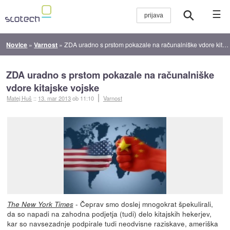
☰
Novice
»
Varnost
»
ZDA uradno s prstom pokazale na računalniške vdore kitajske vojske
ZDA uradno s prstom pokazale na računalniške
vdore kitajske vojske
Matej Huš
::
13. mar 2013
ob 11:10
Varnost
- Čeprav smo doslej mnogokrat špekulirali,
The New York Times
da so napadi na zahodna podjetja (tudi) delo kitajskih hekerjev,
kar so navsezadnje podpirale tudi neodvisne raziskave, ameriška