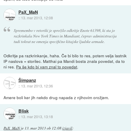
PaX_MaN
::
13. mar 2013, 12:08
Spremembo v retoriki je sprožilo odkritje Enote 61398, ki sta jo
razkrinkala New York Times in Mandiant, čeprav administracija
tudi tokrat ne omenja specifično kitajske ljudske armade.
Odkritje pa razkrinkanje, haha. Če bi bilo to res, potem velja lastnik
IP naslova = storilec. Matthai pa Mandi bosta znala povedat, da to
ni res.
Pa še kdo bi vam znal to povedat
.
Šimpanz
::
13. mar 2013, 12:36
Amere boli ker jih nekdo drug napada z njihovim orožjem.
Blisk
::
13. mar 2013, 13:18
PaX_MaN
je
13. mar 2013 ob 12:08
izjavil
: