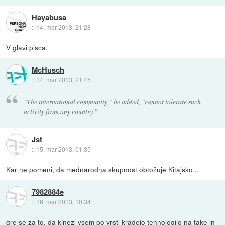
Hayabusa
::
14. mar 2013, 21:28
V glavi pisca.
McHusch
::
14. mar 2013, 21:45
"The international community," he added, "cannot tolerate such
activity from any country."
Jst
::
15. mar 2013, 01:35
Kar ne pomeni, da mednarodna skupnost obtožuje Kitajsko...
7982884e
::
16. mar 2013, 10:34
gre se za to, da kinezi vsem po vrsti kradejo tehnologijo na take in