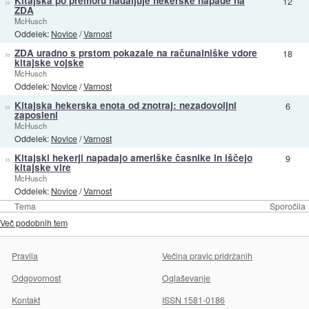
»
Kitajska po premoru nadaljuje hekerske napade na
12
ZDA
McHusch
Oddelek:
Novice
/
Varnost
»
ZDA uradno s prstom pokazale na računalniške vdore
18
kitajske vojske
McHusch
Oddelek:
Novice
/
Varnost
»
Kitajska hekerska enota od znotraj: nezadovoljni
6
zaposleni
McHusch
Oddelek:
Novice
/
Varnost
»
Kitajski hekerji napadajo ameriške časnike in iščejo
9
kitajske vire
McHusch
Oddelek:
Novice
/
Varnost
Tema
Sporočila
Več podobnih tem
Pravila
Večina pravic pridržanih
Odgovornost
Oglaševanje
Kontakt
ISSN 1581-0186