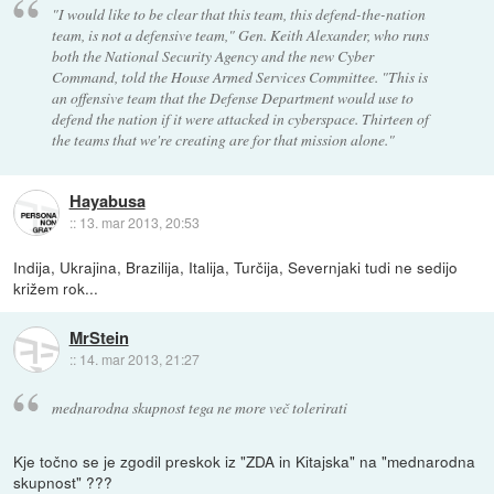
"I would like to be clear that this team, this defend-the-nation
team, is not a defensive team," Gen. Keith Alexander, who runs
both the National Security Agency and the new Cyber
Command, told the House Armed Services Committee. "This is
an offensive team that the Defense Department would use to
defend the nation if it were attacked in cyberspace. Thirteen of
the teams that we're creating are for that mission alone."
Hayabusa
::
13. mar 2013, 20:53
Indija, Ukrajina, Brazilija, Italija, Turčija, Severnjaki tudi ne sedijo
križem rok...
MrStein
::
14. mar 2013, 21:27
mednarodna skupnost tega ne more več tolerirati
Kje točno se je zgodil preskok iz "ZDA in Kitajska" na "mednarodna
skupnost" ???