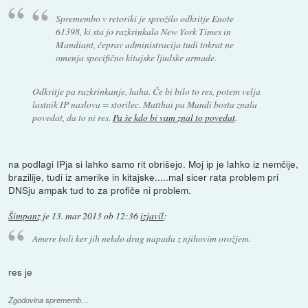
Spremembo v retoriki je sprožilo odkritje Enote
61398, ki sta jo razkrinkala New York Times in
Mandiant, čeprav administracija tudi tokrat ne
omenja specifično kitajske ljudske armade.
Odkritje pa razkrinkanje, haha. Če bi bilo to res, potem velja
lastnik IP naslova = storilec. Matthai pa Mandi bosta znala
povedat, da to ni res.
Pa še kdo bi vam znal to povedat
.
na podlagi IPja si lahko samo rit obrišejo. Moj ip je lahko iz nemčije,
brazilije, tudi iz amerike in kitajske.....mal sicer rata problem pri
DNSju ampak tud to za profiče ni problem.
Šimpanz
je
13. mar 2013 ob 12:36
izjavil
:
Amere boli ker jih nekdo drug napada z njihovim orožjem.
res je
Zgodovina sprememb…