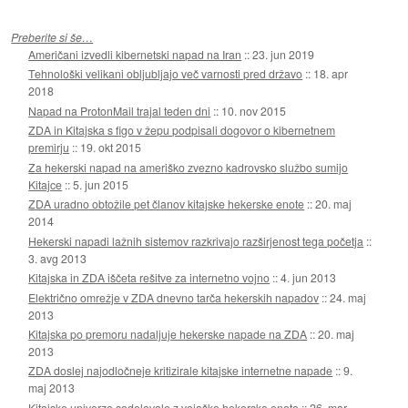
Preberite si še…
Američani izvedli kibernetski napad na Iran
::
23. jun 2019
Tehnološki velikani obljubljajo več varnosti pred državo
::
18. apr
2018
Napad na ProtonMail trajal teden dni
::
10. nov 2015
ZDA in Kitajska s figo v žepu podpisali dogovor o kibernetnem
premirju
::
19. okt 2015
Za hekerski napad na ameriško zvezno kadrovsko službo sumijo
Kitajce
::
5. jun 2015
ZDA uradno obtožile pet članov kitajske hekerske enote
::
20. maj
2014
Hekerski napadi lažnih sistemov razkrivajo razširjenost tega početja
::
3. avg 2013
Kitajska in ZDA iščeta rešitve za internetno vojno
::
4. jun 2013
Električno omrežje v ZDA dnevno tarča hekerskih napadov
::
24. maj
2013
Kitajska po premoru nadaljuje hekerske napade na ZDA
::
20. maj
2013
ZDA doslej najodločneje kritizirale kitajske internetne napade
::
9.
maj 2013
Kitajske univerze sodelovale z vojaško hekersko enoto
::
26. mar