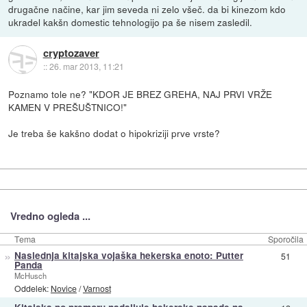
drugačne načine, kar jim seveda ni zelo všeč. da bi kinezom kdo
ukradel kakšn domestic tehnologijo pa še nisem zasledil.
cryptozaver
::
26. mar 2013, 11:21
Poznamo tole ne? "KDOR JE BREZ GREHA, NAJ PRVI VRŽE
KAMEN V PREŠUŠTNICO!"
Je treba še kakšno dodat o hipokriziji prve vrste?
Vredno ogleda ...
Tema
Sporočila
»
Naslednja kitajska vojaška hekerska enoto: Putter
51
Panda
McHusch
Oddelek:
Novice
/
Varnost