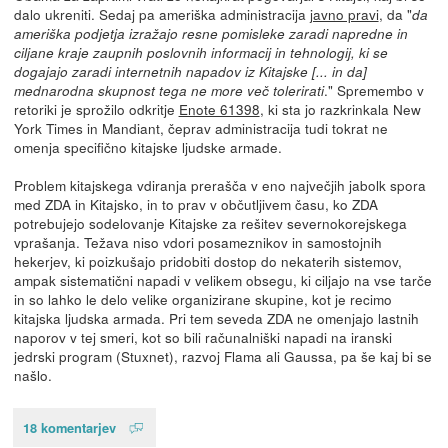
dalo ukreniti. Sedaj pa ameriška administracija
javno pravi
, da "
da
ameriška podjetja izražajo resne pomisleke zaradi napredne in
ciljane kraje zaupnih poslovnih informacij in tehnologij, ki se
dogajajo zaradi internetnih napadov iz Kitajske [... in da]
." Spremembo v
mednarodna skupnost tega ne more več tolerirati
retoriki je sprožilo odkritje
Enote 61398
, ki sta jo razkrinkala New
York Times in Mandiant, čeprav administracija tudi tokrat ne
omenja specifično kitajske ljudske armade.
Problem kitajskega vdiranja prerašča v eno največjih jabolk spora
med ZDA in Kitajsko, in to prav v občutljivem času, ko ZDA
potrebujejo sodelovanje Kitajske za rešitev severnokorejskega
vprašanja. Težava niso vdori posameznikov in samostojnih
hekerjev, ki poizkušajo pridobiti dostop do nekaterih sistemov,
ampak sistematični napadi v velikem obsegu, ki ciljajo na vse tarče
in so lahko le delo velike organizirane skupine, kot je recimo
kitajska ljudska armada. Pri tem seveda ZDA ne omenjajo lastnih
naporov v tej smeri, kot so bili računalniški napadi na iranski
jedrski program (Stuxnet), razvoj Flama ali Gaussa, pa še kaj bi se
našlo.
18 komentarjev