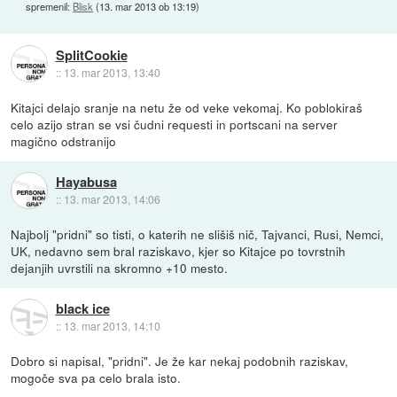
spremenil:
Blisk
(
13. mar 2013 ob 13:19
)
SplitCookie
::
13. mar 2013, 13:40
Kitajci delajo sranje na netu že od veke vekomaj. Ko poblokiraš
celo azijo stran se vsi čudni requesti in portscani na server
magično odstranijo
Hayabusa
::
13. mar 2013, 14:06
Najbolj "pridni" so tisti, o katerih ne slišiš nič, Tajvanci, Rusi, Nemci,
UK, nedavno sem bral raziskavo, kjer so Kitajce po tovrstnih
dejanjih uvrstili na skromno +10 mesto.
black ice
::
13. mar 2013, 14:10
Dobro si napisal, "pridni". Je že kar nekaj podobnih raziskav,
mogoče sva pa celo brala isto.