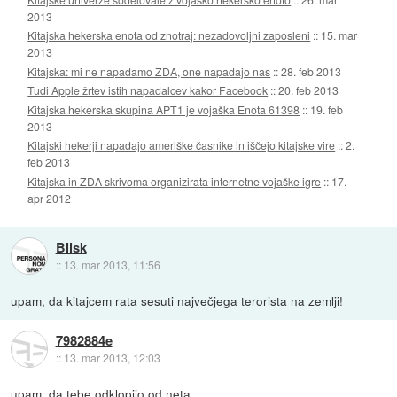
2013
Kitajska hekerska enota od znotraj: nezadovoljni zaposleni
::
15. mar
2013
Kitajska: mi ne napadamo ZDA, one napadajo nas
::
28. feb 2013
Tudi Apple žrtev istih napadalcev kakor Facebook
::
20. feb 2013
Kitajska hekerska skupina APT1 je vojaška Enota 61398
::
19. feb
2013
Kitajski hekerji napadajo ameriške časnike in iščejo kitajske vire
::
2.
feb 2013
Kitajska in ZDA skrivoma organizirata internetne vojaške igre
::
17.
apr 2012
Blisk
::
13. mar 2013, 11:56
upam, da kitajcem rata sesuti največjega terorista na zemlji!
7982884e
::
13. mar 2013, 12:03
upam, da tebe odklopijo od neta