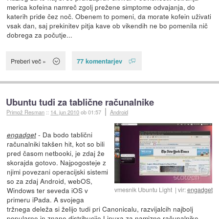
merica kofeina namreč zgolj prežene simptome odvajanja, do
katerih pride čez noč. Obenem to pomeni, da morate kofein uživati
vsak dan, saj prekinitev pitja kave ob vikendih ne bo pomenila nič
dobrega za počutje...
77 komentarjev
Preberi več »
Ubuntu tudi za tablične računalnike
Primož Resman
::
14. jun 2010
ob 01:57
Android
- Da bodo tablični
engadget
računalniki takšen hit, kot so bili
pred časom netbooki, je zdaj že
skorajda gotovo. Najpogosteje z
njimi povezani operacijski sistemi
so za zdaj Android, webOS,
Windows ter seveda iOS v
vmesnik Ubuntu Light
vir:
engadget
primeru iPada. A svojega
tržnega deleža si želijo tudi pri Canonicalu, razvijalcih najbolj
popularne in znane distribucije Linuxa za namizne računalnike,