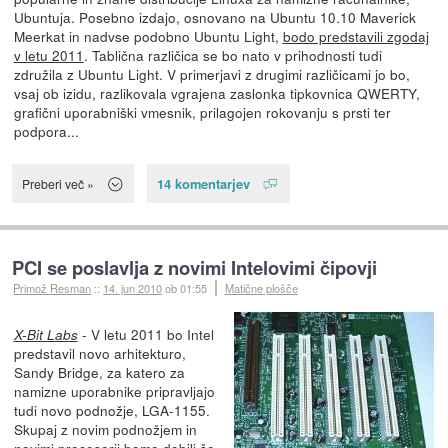
Ubuntuja. Posebno izdajo, osnovano na Ubuntu 10.10 Maverick
Meerkat in nadvse podobno Ubuntu Light,
bodo predstavili zgodaj
v letu 2011
. Tablična različica se bo nato v prihodnosti tudi
združila z Ubuntu Light. V primerjavi z drugimi različicami jo bo,
vsaj ob izidu, razlikovala vgrajena zaslonka tipkovnica QWERTY,
grafični uporabniški vmesnik, prilagojen rokovanju s prsti ter
podpora...
14 komentarjev
Preberi več »
PCI se poslavlja z novimi Intelovimi čipovji
Primož Resman
::
14. jun 2010
ob 01:55
Matične plošče
- V letu 2011 bo Intel
X-Bit Labs
predstavil novo arhitekturo,
Sandy Bridge, za katero za
namizne uporabnike pripravljajo
tudi novo podnožje, LGA-1155.
Skupaj z novim podnožjem in