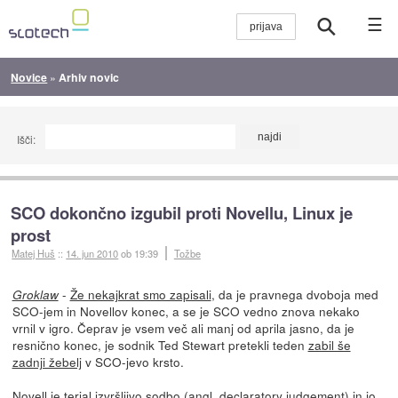
☰
Novice
»
Arhiv novic
Išči:
SCO dokončno izgubil proti Novellu, Linux je
prost
Matej Huš
::
14. jun 2010
ob 19:39
Tožbe
-
Že nekajkrat smo zapisali
, da je pravnega dvoboja med
Groklaw
SCO-jem in Novellov konec, a se je SCO vedno znova nekako
vrnil v igro. Čeprav je vsem več ali manj od aprila jasno, da je
resnično konec, je sodnik Ted Stewart pretekli teden
zabil še
zadnji žebelj
v SCO-jevo krsto.
Novell je terjal izvršljivo sodbo (angl.
declaratory judgement
)
in jo