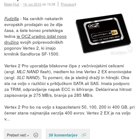
Matej Huš
::
14. jun 2010
ob 19:38
Procesorji
- Na cenikih nekaterih
Fudzilla
evropskih prodajaln so že dlje
časa, a šele konec preteklega
tedna
je OCZ uradno izdal novo
družino
svojih polprevodniških
pogonov Vertex 2, ki imajo
krmilnik Sandforce SF-1500.
Vertex 2 Pro uporablja bliskovne čipe z večnivojskimi celicami
(angl.
), medtem ko ima Vertex 2 EX enonivojske
MLC NAND flash
(angl.
). To pomeni, da je slednji dražji in hitrejši. Oba
SLC NAND
sta na voljo v različici s priključkom SATA ali SAS. Imata podporo
za TRIM, odpravljanje napak ECC in šifriranje. Deklarirana hitrost
zapisovanja je 275 MB/s, branja pa 285 MB/s.
Vertex 2 Pro bo na voljo s kapacitetami 50, 100, 200 in 400 GB, pri
čemer stane najmanjša verzija 400 evrov. Vertex 2 EX je na voljo
v...
39 komentarjev
Preberi več »