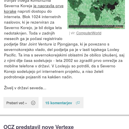
Severna Koreja
je napravila prve
korake
naproti dostopu do
interneta. Blok 1024 internetnih
naslovov, ki je rezerviran za
Severno Korejo, je bil dolga leta
nedotaknjen. Toda v zadnjih
vir:
ComputerWorld
mesecih ga je počasi registriralo
podjetje Star Joint Venture iz Pjongjanga, ki je povezano s
severnokorejsko vlado, del podjetja pa je v lasti tajskega Loxley
Pacific. Ta ima s severnokorejskimi oblastmi že obilico izkušenj, saj
z njimi dlje časa sodelujejo - leta 2002 so zgradili prvo omrežje za
mobilne telefone v državi. V Loxleyju so potrdili, da s Severno
Korejo sodelujejo pri internetnem projektu, a niso želeli
podrobneje pojasniti na kakšen način.
Živelj v državi seveda...
15 komentarjev
Preberi več »
OCZ predstavil nove Vertexe