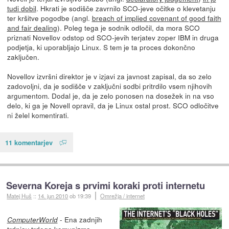
tudi dobil
. Hkrati je sodišče zavrnilo SCO-jeve očitke o klevetanju
ter kršitve pogodbe (angl.
breach of implied covenant of good faith
and fair dealing
). Poleg tega je sodnik odločil, da mora SCO
priznati Novellov odstop od SCO-jevih terjatev zoper IBM in druga
podjetja, ki uporabljajo Linux. S tem je ta proces dokončno
zaključen.
Novellov izvršni direktor je v izjavi za javnost zapisal, da so zelo
zadovoljni, da je sodišče v zaključni sodbi pritrdilo vsem njihovih
argumentom. Dodal je, da je zelo ponosen na dosežek in na vso
delo, ki ga je Novell opravil, da je Linux ostal prost. SCO odločitve
ni želel komentirati.
11 komentarjev
Severna Koreja s prvimi koraki proti internetu
Matej Huš
::
14. jun 2010
ob 19:39
Omrežja / internet
- Ena zadnjih
ComputerWorld
trdnjav trdega komunizma