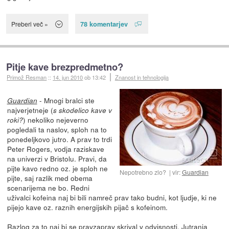
78 komentarjev
Preberi več »
Pitje kave brezpredmetno?
Primož Resman
::
14. jun 2010
ob 13:42
Znanost in tehnologija
- Mnogi bralci ste
Guardian
najverjetneje (
s skodelico kave v
) nekoliko nejeverno
roki?
pogledali ta naslov, sploh na to
ponedeljkovo jutro. A prav to trdi
Peter Rogers, vodja raziskave
na univerzi v Bristolu. Pravi, da
pijte kavo redno oz. je sploh ne
Nepotrebno zlo?
vir:
Guardian
pijte, saj razlik med obema
scenarijema ne bo. Redni
uživalci kofeina naj bi bili namreč prav tako budni, kot ljudje, ki ne
pijejo kave oz. raznih energijskih pijač s kofeinom.
Razlog za to naj bi se pravzaprav skrival v odvisnosti. Jutranja