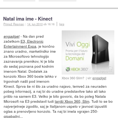
Natal ima ime - Kinect
Primož Resman
::
14. jun 2010
ob 16:16
Igre
- Na dan pred
engadget
začetkom
E3, Electronic
Entertainment Expa
, je končno
znano uradno,
ime
marketinško
za Microsoftovo tehnologijo
zaznavanja premikov, ki je bila
do sedaj poznana pod kodnim
imenom Natal. Dodatek za
konzolo Xbox 360 boste lahko v
Xbox 360 Slim?
vir:
engadget
trgovinah našli pod imenom
Kinect. Sprva še ni šlo za uradno najavo, temveč za neuraden
pobeg informacij, a naj bi do uradne predstavitve tako ali tako
prišlo na samem E3. Veliko je bilo govoric, da bo poleg Natala
Microsoft na E3 predstavil tudi
tanjši Xbox 360, Slim
. Tudi to se bo
najverjetneje zgodilo, saj je Italijanom uspelo v javnost izpustiti
oglas a prenovljeno konzolo. Ta naj bi imela vgrajen 250-
gigabajtni...