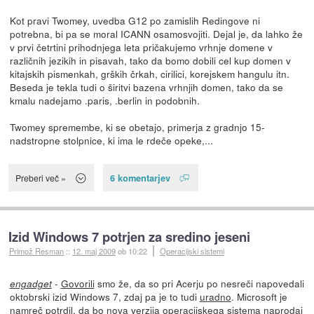
Kot pravi Twomey, uvedba G12 po zamislih Redingove ni
potrebna, bi pa se moral ICANN osamosvojiti. Dejal je, da lahko že
v prvi četrtini prihodnjega leta pričakujemo vrhnje domene v
različnih jezikih in pisavah, tako da bomo dobili cel kup domen v
kitajskih pismenkah, grških črkah, cirilici, korejskem hangulu itn.
Beseda je tekla tudi o širitvi bazena vrhnjih domen, tako da se
kmalu nadejamo .paris, .berlin in podobnih.
Twomey spremembe, ki se obetajo, primerja z gradnjo 15-
nadstropne stolpnice, ki ima le rdeče opeke,...
6 komentarjev
Preberi več »
Izid Windows 7 potrjen za sredino jeseni
Primož Resman
::
12. maj 2009
ob 10:22
Operacijski sistemi
-
Govorili
smo že, da so pri Acerju po nesreči napovedali
engadget
oktobrski izid Windows 7, zdaj pa je to tudi
uradno
. Microsoft je
namreč
potrdil
, da bo nova verzija operacijskega sistema naprodaj