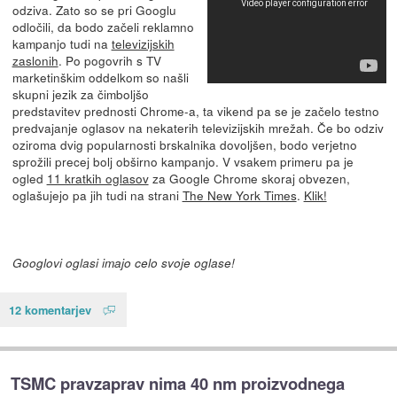
odziva. Zato so se pri Googlu
odločili, da bodo začeli reklamno
kampanjo tudi na
televizijskih
zaslonih
. Po pogovrih s TV
marketinškim oddelkom so našli
skupni jezik za čimboljšo
predstavitev prednosti Chrome-a, ta vikend pa se je začelo testno
predvajanje oglasov na nekaterih televizijskih mrežah. Če bo odziv
oziroma dvig popularnosti brskalnika dovoljšen, bodo verjetno
sprožili precej bolj obširno kampanjo. V vsakem primeru pa je
ogled
11 kratkih oglasov
za Google Chrome skoraj obvezen,
oglašujejo pa jih tudi na strani
The New York Times
.
Klik!
Googlovi oglasi imajo celo svoje oglase!
12 komentarjev
TSMC pravzaprav nima 40 nm proizvodnega