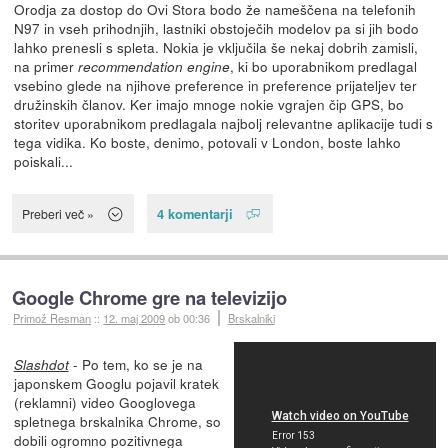
Orodja za dostop do Ovi Stora bodo že nameščena na telefonih
N97 in vseh prihodnjih, lastniki obstoječih modelov pa si jih bodo
lahko prenesli s spleta. Nokia je vključila še nekaj dobrih zamisli,
na primer
, ki bo uporabnikom predlagal
recommendation engine
vsebino glede na njihove preference in preference prijateljev ter
družinskih članov. Ker imajo mnoge nokie vgrajen čip GPS, bo
storitev uporabnikom predlagala najbolj relevantne aplikacije tudi s
tega vidika. Ko boste, denimo, potovali v London, boste lahko
poiskali...
4 komentarji
Preberi več »
Google Chrome gre na televizijo
Primož Resman
::
12. maj 2009
ob 00:36
Brskalniki
- Po tem, ko se je na
Slashdot
japonskem Googlu pojavil kratek
(reklamni) video Googlovega
spletnega brskalnika Chrome, so
dobili ogromno pozitivnega