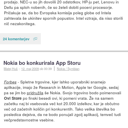
prodajo. NEC-u so jih dovolili 20 odstotkov, HP-ju pet, Lenovu in
Dellu pa sploh nobenih, če so želeli dobiti poceni procesorje.
Pričakuje se, da bo Evropska komisija poleg globe od Intela
zahtevala še ukinitev spornih popustov. Intel vztraja, da niso storili
nič nezakonitega.
24 komentarjev
Nokia bo konkurirala App Storu
Matej Huš
::
12. maj 2009
ob 00:39
Nokia / Symbian
- Spletne trgovine, kjer lahko uporabniki snamejo
Forbes
aplikacije, imajo že Research in Motion, Apple ter Google, sedaj
pa se jim bo
pridružila
še Nokia. Svojo trgovino bodo poimenovali
po finski besedi ovi, ki pomeni vrata. Že na samem
Ovi Store
začetku naj bi vsebovala več kot 20.000 izdelkov, kar je občutno
več od začetnih količin pri konkurentih. Tako velika številka bo
posledica dejstva, da ne bodo ponujali zgolj aplikacij, temveč tudi
večpredstavnostne vsebine.