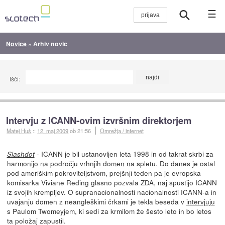
☰
Novice
»
Arhiv novic
Išči:
Intervju z ICANN-ovim izvršnim direktorjem
Matej Huš
::
12. maj 2009
ob 21:56
Omrežja / internet
- ICANN je bil ustanovljen leta 1998 in od takrat skrbi za
Slashdot
harmonijo na področju vrhnjih domen na spletu. Do danes je ostal
pod ameriškim pokroviteljstvom, prejšnji teden pa je evropska
komisarka Viviane Reding glasno pozvala ZDA, naj spustijo ICANN
iz svojih krempljev. O supranacionalnosti nacionalnosti ICANN-a in
uvajanju domen z neangleškimi črkami je tekla beseda v
intervjuju
s Paulom Twomeyjem, ki sedi za krmilom že šesto leto in bo letos
ta položaj zapustil.