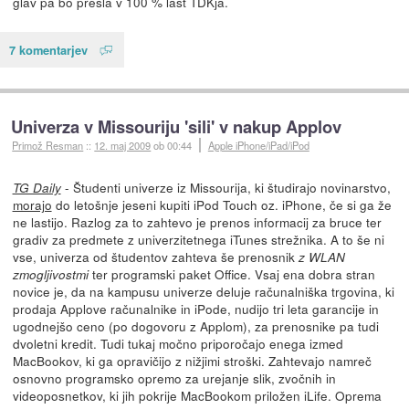
glav pa bo prešla v 100 % last TDKja.
7 komentarjev
Univerza v Missouriju 'sili' v nakup Applov
Primož Resman
::
12. maj 2009
ob 00:44
Apple iPhone/iPad/iPod
- Študenti univerze iz Missourija, ki študirajo novinarstvo,
TG Daily
morajo
do letošnje jeseni kupiti iPod Touch oz. iPhone, če si ga že
ne lastijo. Razlog za to zahtevo je prenos informacij za bruce ter
gradiv za predmete z univerzitetnega iTunes strežnika. A to še ni
vse, univerza od študentov zahteva še prenosnik
z WLAN
ter programski paket Office. Vsaj ena dobra stran
zmogljivostmi
novice je, da na kampusu univerze deluje računalniška trgovina, ki
prodaja Applove računalnike in iPode, nudijo tri leta garancije in
ugodnejšo ceno (po dogovoru z Applom), za prenosnike pa tudi
dvoletni kredit. Tudi tukaj močno priporočajo enega izmed
MacBookov, ki ga opravičijo z nižjimi stroški. Zahtevajo namreč
osnovno programsko opremo za urejanje slik, zvočnih in
videoposnetkov, ki jih pokrije MacBookom priložen iLife. Oprema