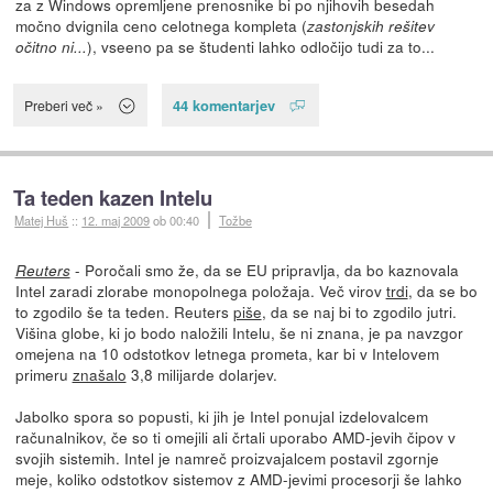
za z Windows opremljene prenosnike bi po njihovih besedah
močno dvignila ceno celotnega kompleta (
zastonjskih rešitev
), vseeno pa se študenti lahko odločijo tudi za to...
očitno ni...
44 komentarjev
Preberi več »
Ta teden kazen Intelu
Matej Huš
::
12. maj 2009
ob 00:40
Tožbe
- Poročali smo že, da se EU pripravlja, da bo kaznovala
Reuters
Intel zaradi zlorabe monopolnega položaja. Več virov
trdi
, da se bo
to zgodilo še ta teden. Reuters
piše
, da se naj bi to zgodilo jutri.
Višina globe, ki jo bodo naložili Intelu, še ni znana, je pa navzgor
omejena na 10 odstotkov letnega prometa, kar bi v Intelovem
primeru
znašalo
3,8 milijarde dolarjev.
Jabolko spora so popusti, ki jih je Intel ponujal izdelovalcem
računalnikov, če so ti omejili ali črtali uporabo AMD-jevih čipov v
svojih sistemih. Intel je namreč proizvajalcem postavil zgornje
meje, koliko odstotkov sistemov z AMD-jevimi procesorji še lahko