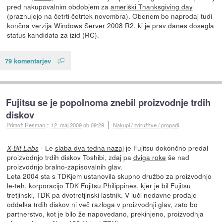
pred nakupovalnim obdobjem za
ameriški Thanksgiving day
(praznujejo na četrti četrtek novembra). Obenem bo naprodaj tudi
končna verzija Windows Server 2008 R2, ki je prav danes dosegla
status kandidata za izid (RC).
79 komentarjev
Fujitsu se je popolnoma znebil proizvodnje trdih
diskov
Primož Resman
::
12. maj 2009
ob 09:29
Nakupi / združitve / propadi
- Le
slaba dva tedna nazaj
je Fujitsu dokončno predal
X-Bit Labs
proizvodnjo trdih diskov Toshibi, zdaj pa
dviga roke
še nad
proizvodnjo bralno-zapisovalnih glav.
Leta 2004 sta s TDKjem ustanovila skupno družbo za proizvodnjo
le-teh, korporacijo TDK Fujitsu Philippines, kjer je bil Fujitsu
tretjinski, TDK pa dvotretjinski lastnik. V luči nedavne prodaje
oddelka trdih diskov ni več razloga v proizvodnji glav, zato bo
partnerstvo, kot je bilo že napovedano, prekinjeno, proizvodnja