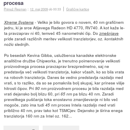
procesa
Primož Resman
::
12. maj 2009
ob 00:33
Grafične kartice
- Veliko je bilo govora o novem, 40 nm grafičnem
Xtreme Systems
jedru, ki je srce Atijevega Radeon HD 4770, RV740. A kot kaže le-
ta pravzaprav ni 40, temveč 45 nanometrski čip. Do
zmešnjave
pride zaradi različnih meritev velikosti tranzistorjev, oz.
kontaktnih
slednjih.
nožic
Po besedah Kevina Gibba, uslužbenca kanadske elektronske
analitične družbe Chipworks, je trenutno poimenovanje velikosti
proizvodnega procesa pravzaprav brezpredmetno, saj ne
predstavlja več velikosti tranzistorja, kakor včasih, ko so bila vrata
na robovih tranzistorja. Danes še vedno predstavlja razdaljo med
vrati, s to razliko, da so se pomaknila bolj skupaj, kar prinese višje
hitrosti čipov. Pri
proizvodnem procesu je bila razdalja med
90 nm
vrati dejansko bolj blizu 60, pri
pa blizu 40 nm. Zaradi
65 nm
prevelikega puščanja toka enostavno zmanjševanje ni bilo več
mogoče, zato ima tudi
proces Intela razdaljo med vrati
45 nm
približno 40 nm, prav tako kot TSMCjev. Dejansko je širina enega
tranzistorja 160 nm za Intel oz. 162...