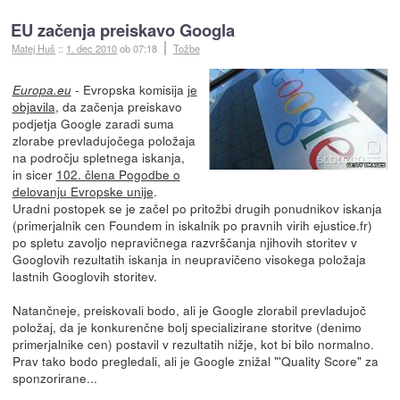
EU začenja preiskavo Googla
Matej Huš
::
1. dec 2010
ob 07:18
Tožbe
- Evropska komisija
je
Europa.eu
objavila
, da začenja preiskavo
podjetja Google zaradi suma
zlorabe prevladujočega položaja
na področju spletnega iskanja,
in sicer
102. člena Pogodbe o
delovanju Evropske unije
.
Uradni postopek se je začel po pritožbi drugih ponudnikov iskanja
(primerjalnik cen Foundem in iskalnik po pravnih virih ejustice.fr)
po spletu zavoljo nepravičnega razvrščanja njihovih storitev v
Googlovih rezultatih iskanja in neupravičeno visokega položaja
lastnih Googlovih storitev.
Natančneje, preiskovali bodo, ali je Google zlorabil prevladujoč
položaj, da je konkurenčne bolj specializirane storitve (denimo
primerjalnike cen) postavil v rezultatih nižje, kot bi bilo normalno.
Prav tako bodo pregledali, ali je Google znižal "'Quality Score" za
sponzorirane...