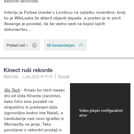
bančnih skrivnosti.
Intervju je Forbes izvedel v Londonu na začetku novembra, torej
ko je WikiLeaks že sklenil objaviti depeše, a preden je to storil.
Assange je povedal, da še vedno sedi na kopici tajnih
dokumentov,...
85 komentarjev
Preberi več »
Kinect ruši rekorde
Matej Huš
::
1. dec 2010
ob 00:22
Konzole
- Kmalu bo minil mesec
Slo-Tech
dni od izida Kinecta (zanimivo,
kako hitro smo pozabili na
simpatično in predvsem laže
izgovorljivo kodno ime Natal), a
navdušenje nad novo igračko iz
Microsofta ne jenja. Tako
poročamo o rekordni prodaji in