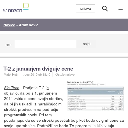
☰
Novice
»
Arhiv novic
Išči:
T-2 z januarjem dviguje cene
Matej Huš
::
1. dec 2010
ob 18:10
Ostale najave
- Podjetje T-2
je
Slo-Tech
objavilo
, da bo s 1. januarjem
2011 zvišalo cene svojih storitev,
da bi jih uskladili z naraščajočimi
stroški, predvsem na področju
programskih novic. Pri tem
poudarjajo, da so se stroški povečali bolj, kot bodo dvignili cene za
svoje uporabnike. Podražili se bodo TV-programi in klici v tuja