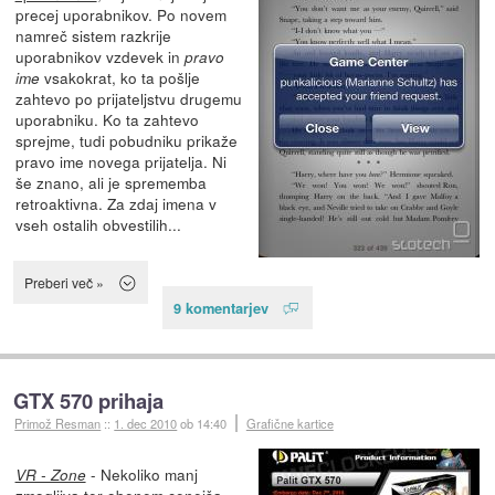
precej uporabnikov. Po novem
namreč sistem razkrije
uporabnikov vzdevek in
pravo
vsakokrat, ko ta pošlje
ime
zahtevo po prijateljstvu drugemu
uporabniku. Ko ta zahtevo
sprejme, tudi pobudniku prikaže
pravo ime novega prijatelja. Ni
še znano, ali je sprememba
retroaktivna. Za zdaj imena v
vseh ostalih obvestilih...
Preberi več »
9 komentarjev
GTX 570 prihaja
Primož Resman
::
1. dec 2010
ob 14:40
Grafične kartice
- Nekoliko manj
VR - Zone