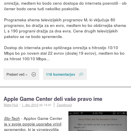
omrežja, medtem ko bodo ceno dostopa do interneta poenotili - ob
čemer bodo cene tudi nekoliko poskočile.
Programska shema televizijskih programov M, ki vključuje 80
programov, bo dražja za en evro, medtem ko bo obširnejša shema
L s 190 programi dražja za dva evra. Cene drugih televizijskih
paketov se ne bodo spremenile.
Dostop do interneta preko optičnega omrežja s hitrostjo 10/10
Mbps bo po novem stal 22 evrov (doslej 19 evrov), medtem ko bo
za hitrost 100/10 Mbps...
118 komentarjev
Preberi več »
Apple Game Center deli vaše pravo ime
Matej Huš
::
1. dec 2010
ob 14:41
Zasebnost
- Applov Game Center
Slo-Tech
je v svoje pogoje uporabe vrinil
spremembo
, ki je vznejevoljila