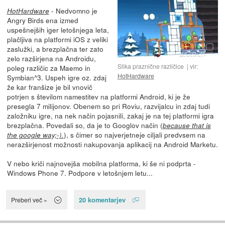
- Nedvomno je
HotHardware
Angry Birds ena izmed
uspešnejših iger letošnjega leta,
plačljiva na platformi iOS z veliki
zaslužki, a brezplačna ter zato
zelo razširjena na Androidu,
Slika praznične različice
vir:
poleg različic za Maemo in
HotHardware
Symbian^3. Uspeh igre oz. zdaj
že kar franšize je bil vnovič
potrjen s številom namestitev na platformi Android, ki je že
presegla 7 milijonov. Obenem so pri Roviu, razvijalcu in zdaj tudi
založniku igre, na nek način pojasnili, zakaj je na tej platformi igra
brezplačna. Povedali so, da je to Googlov način (
because that is
), s čimer so najverjetneje ciljali predvsem na
the google way;-).
nerazširjenost možnosti nakupovanja aplikacij na Android Marketu.
V nebo kriči najnovejša mobilna platforma, ki še ni podprta -
Windows Phone 7. Podpore v letošnjem letu...
20 komentarjev
Preberi več »