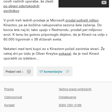
novih načinih uporabe, še zlasti
po objavi odprtokodnih
gonilnikov
.
V prvih treh tednih prodaje je Microsoft
prodal poltretji milijon
Kinectov, pa se božična nakupovalna sezona šele začenja. Do
konca leta naj bi, tako upajo v Redmondu, prodali pet milijonov
enot. K temu bo gotovo pripomoglo dejstvo, da je Kinect na voljo v
60.000 trgovinah v 38 državah sveta.
Nekateri med temi kupci so s Kinectom počeli zanimive stvari. Že
nekaj dni po izidu je Oliver Kreylos
pokazal
, da je moč Kinect
uporabiti za izdelavo...
17 komentarjev
Preberi več »
Pravila
Večina pravic pridržanih
Odgovornost
Oglaševanje
Kontakt
ISSN 1581-0186