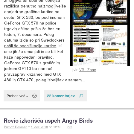
zmogljiva ter obenem cenejša
različica trenutno najzmogljivejše
enojedrne grafične kartice na
svetu, GTX 580, bo pod imenom
GeForce GTX 570 na police
trgovin očitno prišla že čez en
teden, 7. decembra. Poleg
datuma izida so pri
Sweclockers
našli še specifikacije kartice
, ki
smo jih že omenjali in so bili kot
kaže napovedani pravilno.
GeForce GTX 570 z grafičnim
jedrom GF110 bo namreč
vir:
VR - Zone
pravzaprav križanec med GTX
480 in GTX 470, poleg izboljšav v samem...
22 komentarjev
Preberi več »
Rovio izkorišča uspeh Angry Birds
Primož Resman
::
1. dec 2010
ob 12:18
Igre