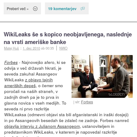
19 komentarjev
Preberi več »
WikiLeaks še s kopico neobjavljenega, naslednje
na vrsti ameriške banke
Matej Huš
::
1. dec 2010
ob 00:35
NWO
- Najnovejšo afero, ki se
Forbes
odvija v več državah hkrati, je
seveda zakuhal Assangeov
WikiLeaks
z objavo tajnih
ameriških depeš
, o čemer smo
poročali na naših straneh, v
zadnjih dneh pa je to prva in
vir:
Forbes
glavna novica v vseh medijih. To
seveda ni prvo razkritje
WikiLeaksa (odmevni objavi sta bili afganistanski in iraški dosjeji)
in po Assangeovih besedah še zdaleč ne zadnje. Forbes namreč
objavlja intervju z Julianom Assangeom
, ustanoviteljem in
predstavnikom WikiLeaks, v katerem je napovedal razkritje