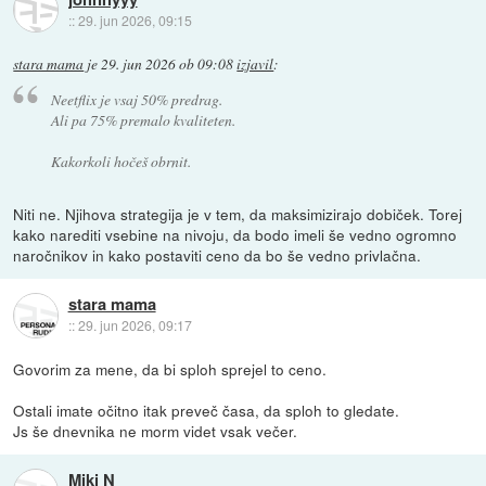
::
29. jun 2026, 09:15
stara mama
je
29. jun 2026 ob 09:08
izjavil
:
Neetflix je vsaj 50% predrag.
Ali pa 75% premalo kvaliteten.
Kakorkoli hočeš obrnit.
Niti ne. Njihova strategija je v tem, da maksimizirajo dobiček. Torej
kako narediti vsebine na nivoju, da bodo imeli še vedno ogromno
naročnikov in kako postaviti ceno da bo še vedno privlačna.
stara mama
::
29. jun 2026, 09:17
Govorim za mene, da bi sploh sprejel to ceno.
Ostali imate očitno itak preveč časa, da sploh to gledate.
Js še dnevnika ne morm videt vsak večer.
Miki N