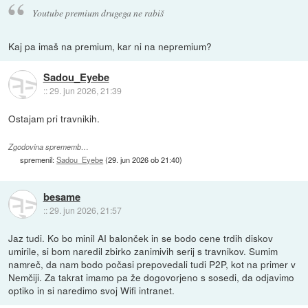
Youtube premium drugega ne rabiš
Kaj pa imaš na premium, kar ni na nepremium?
Sadou_Eyebe
::
29. jun 2026, 21:39
Ostajam pri travnikih.
Zgodovina sprememb…
spremenil:
Sadou_Eyebe
(
29. jun 2026 ob 21:40
)
besame
::
29. jun 2026, 21:57
Jaz tudi. Ko bo minil AI balonček in se bodo cene trdih diskov
umirile, si bom naredil zbirko zanimivih serij s travnikov. Sumim
namreč, da nam bodo počasi prepovedali tudi P2P, kot na primer v
Nemčiji. Za takrat imamo pa že dogovorjeno s sosedi, da odjavimo
optiko in si naredimo svoj Wifi intranet.