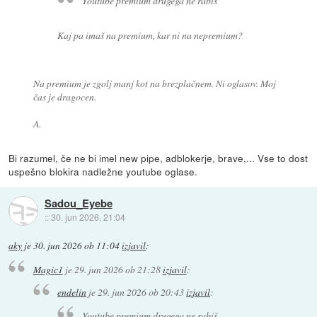
Youtube premium drugega ne rabiš
Kaj pa imaš na premium, kar ni na nepremium?
Na premium je zgolj manj kot na brezplačnem. Ni oglasov. Moj
čas je dragocen.
A.
Bi razumel, če ne bi imel new pipe, adblokerje, brave,... Vse to dost
uspešno blokira nadležne youtube oglase.
Sadou_Eyebe
::
30. jun 2026, 21:04
aky
je
30. jun 2026 ob 11:04
izjavil
:
Magic1
je
29. jun 2026 ob 21:28
izjavil
:
endelin
je
29. jun 2026 ob 20:43
izjavil
:
Youtube premium drugega ne rabiš