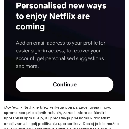
- Netflix je brez velikega pompa
začel uvajati
novo
Slo-Tech
spremembo pri deljenih računih, zaradi katere se številni
uporabniki sprašujejo, ali predstavlja prvi korak k dodatnim
omejitvam ali zgolj profiliranju uporabnikov. Doslej je bilo možno
deljene račune uporabljati z enimi elektronskim naslovom in