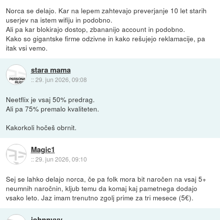
Norca se delajo. Kar na lepem zahtevajo preverjanje 10 let starih
userjev na istem wifiju in podobno.
Ali pa kar blokirajo dostop, zbananijo account in podobno.
Kako so gigantske firme odzivne in kako rešujejo reklamacije, pa
itak vsi vemo.
stara mama
::
29. jun 2026, 09:08
Neetflix je vsaj 50% predrag.
Ali pa 75% premalo kvaliteten.
Kakorkoli hočeš obrnit.
Magic1
::
29. jun 2026, 09:10
Sej se lahko delajo norca, če pa folk mora bit naročen na vsaj 5+
neumnih naročnin, kljub temu da komaj kaj pametnega dodajo
vsako leto. Jaz imam trenutno zgolj prime za tri mesece (5€).
johnnyyy