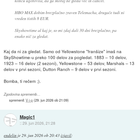
koncu ugotovila, da ga skoraj ne gleda več in cancel.
HBO MAX dobim brezplačno zraven Telemacha, drugače tudi ni
vreden tistih 8 EUR.
Skyshowtime al kaj je, so mi zdaj dali 30 dni brezplačno, pa
enako nič za gledat.
Kaj da ni za gledat. Samo od Yellowstone "franšize" imaš na
SkyShowtime-u preko 100 delov za pogledat. 1883 – 10 delov,
1923 – 16 delov (2 sezoni), Yellowstone – 53 delov, Marshals – 13
delov v prvi sezoni, Dutton Ranch – 9 delov v prvi sezoni.
Bomba, ti rečem ;).
Zgodovina sprememb…
spremenil:
V-i-p
(
29. jun 2026 ob 21:09
)
Magic1
::
29. jun 2026, 21:28
endelin
je
29. jun 2026 ob 20:43
izjavil
: