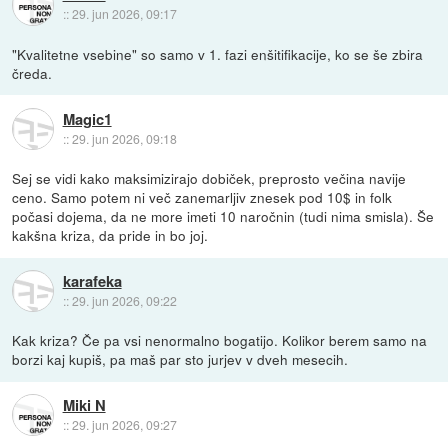
::
29. jun 2026, 09:17
"Kvalitetne vsebine" so samo v 1. fazi enšitifikacije, ko se še zbira
čreda.
Magic1
::
29. jun 2026, 09:18
Sej se vidi kako maksimizirajo dobiček, preprosto večina navije
ceno. Samo potem ni več zanemarljiv znesek pod 10$ in folk
počasi dojema, da ne more imeti 10 naročnin (tudi nima smisla). Še
kakšna kriza, da pride in bo joj.
karafeka
::
29. jun 2026, 09:22
Kak kriza? Če pa vsi nenormalno bogatijo. Kolikor berem samo na
borzi kaj kupiš, pa maš par sto jurjev v dveh mesecih.
Miki N
::
29. jun 2026, 09:27