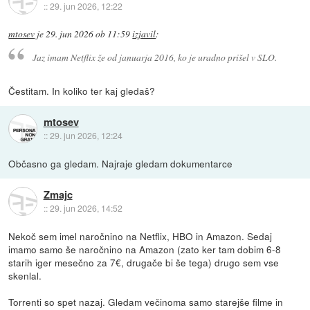
::
29. jun 2026, 12:22
mtosev
je
29. jun 2026 ob 11:59
izjavil
:
Jaz imam Netflix že od januarja 2016, ko je uradno prišel v SLO.
Čestitam. In koliko ter kaj gledaš?
mtosev
::
29. jun 2026, 12:24
Občasno ga gledam. Najraje gledam dokumentarce
Zmajc
::
29. jun 2026, 14:52
Nekoč sem imel naročnino na Netflix, HBO in Amazon. Sedaj
imamo samo še naročnino na Amazon (zato ker tam dobim 6-8
starih iger mesečno za 7€, drugače bi še tega) drugo sem vse
skenlal.
Torrenti so spet nazaj. Gledam večinoma samo starejše filme in