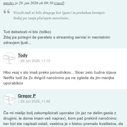
mtošev
je
29. jun 2026 ob 09:30
izjavil
:
Včasih tudi ni bilo drugega kot žganci in prekuhan krompir.
Sedaj pa zanju plačujete naročnine...
Tud debelosti ni blo (toliko)
Zdaj pa potegni še paralelo s streaming servisi in mentalnim
zdravjem ljudi...
Tody
::
29. jun 2026, 11:10
Hbo vsaj v slo imaš preko ponudnikov... Sicer zelo čudna izjava
Netflix tudi že 2x dvignil naročnino pa ne zgleda da jim manjka
uporabikov
Gregor P
::
29. jun 2026, 11:48
Če mi mislijo bolj zakomplicirati uporabo (in jaz ne delim gesla z
drugimi, le doma imam več naprav), bom pač prekinil naročnino;
ker kot ste napisali ostali, vsebina je v bistvu premalo kvalitetna, da