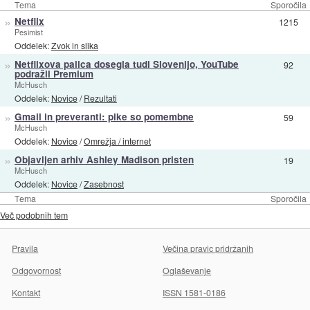
Tema
Sporočila
»
Netflix
1215
Pesimist
Oddelek:
Zvok in slika
»
Netflixova palica dosegla tudi Slovenijo, YouTube
92
podražil Premium
McHusch
Oddelek:
Novice
/
Rezultati
»
Gmail in preveranti: pike so pomembne
59
McHusch
Oddelek:
Novice
/
Omrežja / internet
»
Objavljen arhiv Ashley Madison pristen
19
McHusch
Oddelek:
Novice
/
Zasebnost
Tema
Sporočila
Več podobnih tem
Pravila
Večina pravic pridržanih
Odgovornost
Oglaševanje
Kontakt
ISSN 1581-0186