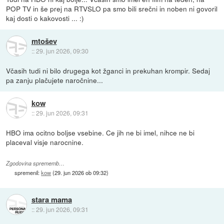
POP TV in še prej na RTVSLO pa smo bili srečni in noben ni govoril
kaj dosti o kakovosti ... :)
mtošev
::
29. jun 2026, 09:30
Včasih tudi ni bilo drugega kot žganci in prekuhan krompir. Sedaj
pa zanju plačujete naročnine...
kow
::
29. jun 2026, 09:31
HBO ima ocitno boljse vsebine. Ce jih ne bi imel, nihce ne bi
placeval visje narocnine.
Zgodovina sprememb…
spremenil:
kow
(
29. jun 2026 ob 09:32
)
stara mama
::
29. jun 2026, 09:31