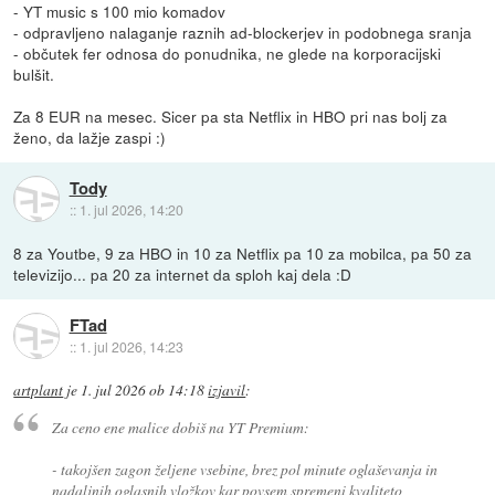
- YT music s 100 mio komadov
- odpravljeno nalaganje raznih ad-blockerjev in podobnega sranja
- občutek fer odnosa do ponudnika, ne glede na korporacijski
bulšit.
Za 8 EUR na mesec. Sicer pa sta Netflix in HBO pri nas bolj za
ženo, da lažje zaspi :)
Tody
::
1. jul 2026, 14:20
8 za Youtbe, 9 za HBO in 10 za Netflix pa 10 za mobilca, pa 50 za
televizijo... pa 20 za internet da sploh kaj dela :D
FTad
::
1. jul 2026, 14:23
artplant
je
1. jul 2026 ob 14:18
izjavil
:
Za ceno ene malice dobiš na YT Premium:
- takojšen zagon željene vsebine, brez pol minute oglaševanja in
nadaljnih oglasnih vložkov kar povsem spremeni kvaliteto