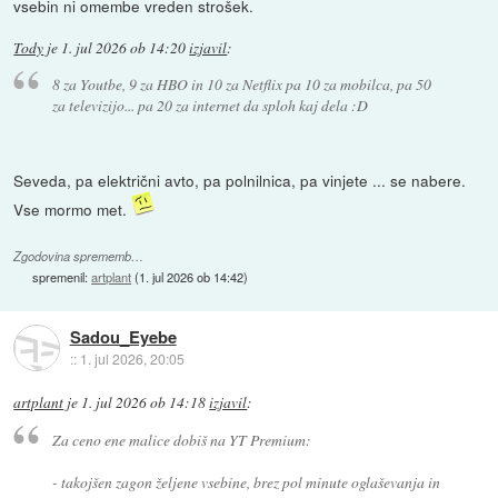
vsebin ni omembe vreden strošek.
Tody
je
1. jul 2026 ob 14:20
izjavil
:
8 za Youtbe, 9 za HBO in 10 za Netflix pa 10 za mobilca, pa 50
za televizijo... pa 20 za internet da sploh kaj dela :D
Seveda, pa električni avto, pa polnilnica, pa vinjete ... se nabere.
Vse mormo met.
Zgodovina sprememb…
spremenil:
artplant
(
1. jul 2026 ob 14:42
)
Sadou_Eyebe
::
1. jul 2026, 20:05
artplant
je
1. jul 2026 ob 14:18
izjavil
:
Za ceno ene malice dobiš na YT Premium:
- takojšen zagon željene vsebine, brez pol minute oglaševanja in