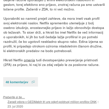
geslom, torej efektivno eno prijavo, znotraj računa pa smo ustvarili
ločene profile. Začenši v ZDA, to ni več možno.
Uporabniki so namreč prejeli zahteve, da mora imeti vsak profil
svoj elektronski naslov. Netflix spremembo utemeljuje z bolj
osebno izkušnjo, enostavnejšo prijavo in lažjo obnovitvijo dostopa
ob težavah. To sicer drži, a hkrati bo imel Netflix še več informacij
o uporabnikih, ki jih bo tudi čedalje lažje profiliral in po potrebi
razdružil, če bo ugotovil neskladno skupno rabo. Edina izjema so
profili, ki pripadajo otrokom oziroma mladoletnim članom družine,
ki elektronskih predalov ne bodo potrebovali.
Hkrati Netflix
omenja
tudi dvostopenjsko preverjanje pristnosti
(2FA) za prijavo, ki naj bi za zdaj veljalo le za poslovne račune.
48 komentarjev
Preberite si še…
Zaradi vdora v GEDMatch tri ure odprt poldrugi milijon profilov DNK
::
23. jul 2020