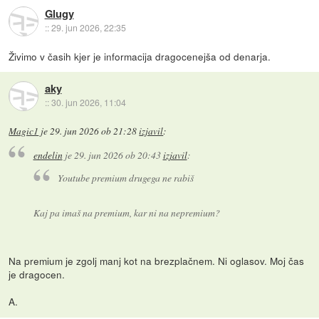
Glugy
::
29. jun 2026, 22:35
Živimo v časih kjer je informacija dragocenejša od denarja.
aky
::
30. jun 2026, 11:04
Magic1
je
29. jun 2026 ob 21:28
izjavil
:
endelin
je
29. jun 2026 ob 20:43
izjavil
:
Youtube premium drugega ne rabiš
Kaj pa imaš na premium, kar ni na nepremium?
Na premium je zgolj manj kot na brezplačnem. Ni oglasov. Moj čas
je dragocen.
A.