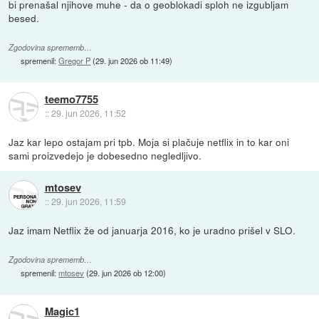
bi prenašal njihove muhe - da o geoblokadi sploh ne izgubljam
besed.
Zgodovina sprememb…
spremenil:
Gregor P
(
29. jun 2026 ob 11:49
)
teemo7755
::
29. jun 2026, 11:52
Jaz kar lepo ostajam pri tpb. Moja si plačuje netflix in to kar oni
sami proizvedejo je dobesedno negledljivo.
mtosev
::
29. jun 2026, 11:59
Jaz imam Netflix že od januarja 2016, ko je uradno prišel v SLO.
Zgodovina sprememb…
spremenil:
mtosev
(
29. jun 2026 ob 12:00
)
Magic1