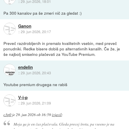
::
29. jun 2026, 18:01
Pa 300 kanalov pa še zmeri nič za gledat :)
Ganon
::
29. jun 2026, 20:17
Preveč razdrobljenih in premalo kvalitetnih vsebin, med preveč
ponudniki. Redke bisere dobiš po alternativnih kanalih. Če že, je
še najbolj smiselno plačevati za YouTube Premium.
endelin
::
29. jun 2026, 20:43
Youtube premium drugega ne rabiš
V-i-p
::
29. jun 2026, 21:09
c3p0
je
29. jun 2026 ob 16:59
izjavil
:
Moja ga je en čas plačevala. Gleda precej
šrota
, pa vseeno je na