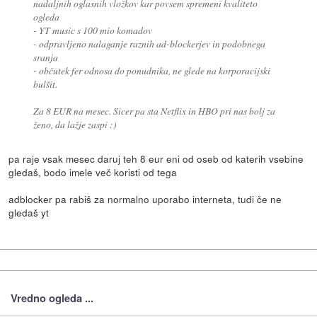
nadaljnih oglasnih vložkov kar povsem spremeni kvaliteto
ogleda
- YT music s 100 mio komadov
- odpravljeno nalaganje raznih ad-blockerjev in podobnega
sranja
- občutek fer odnosa do ponudnika, ne glede na korporacijski
bulšit.
Za 8 EUR na mesec. Sicer pa sta Netflix in HBO pri nas bolj za
ženo, da lažje zaspi :)
pa raje vsak mesec daruj teh 8 eur eni od oseb od katerih vsebine
gledaš, bodo imele več koristi od tega
adblocker pa rabiš za normalno uporabo interneta, tudi če ne
gledaš yt
Vredno ogleda ...