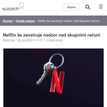
☰
Novice
»
Ostale najave
»
Netflix še zaostruje nadzor nad skupnimi računi
Netflix še zaostruje nadzor nad skupnimi računi
Matej Huš
::
29. jun 2026
ob 07:09
Ostale najave