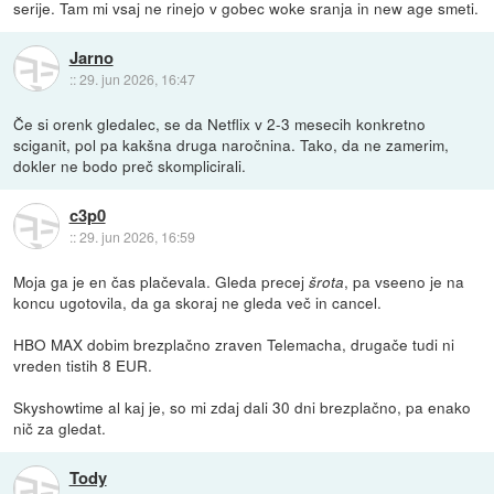
serije. Tam mi vsaj ne rinejo v gobec woke sranja in new age smeti.
Jarno
::
29. jun 2026, 16:47
Če si orenk gledalec, se da Netflix v 2-3 mesecih konkretno
sciganit, pol pa kakšna druga naročnina. Tako, da ne zamerim,
dokler ne bodo preč skomplicirali.
c3p0
::
29. jun 2026, 16:59
Moja ga je en čas plačevala. Gleda precej
, pa vseeno je na
šrota
koncu ugotovila, da ga skoraj ne gleda več in cancel.
HBO MAX dobim brezplačno zraven Telemacha, drugače tudi ni
vreden tistih 8 EUR.
Skyshowtime al kaj je, so mi zdaj dali 30 dni brezplačno, pa enako
nič za gledat.
Tody