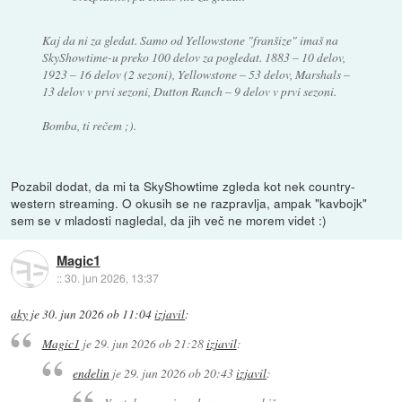
Kaj da ni za gledat. Samo od Yellowstone "franšize" imaš na
SkyShowtime-u preko 100 delov za pogledat. 1883 – 10 delov,
1923 – 16 delov (2 sezoni), Yellowstone – 53 delov, Marshals –
13 delov v prvi sezoni, Dutton Ranch – 9 delov v prvi sezoni.
Bomba, ti rečem ;).
Pozabil dodat, da mi ta SkyShowtime zgleda kot nek country-
western streaming. O okusih se ne razpravlja, ampak "kavbojk"
sem se v mladosti nagledal, da jih več ne morem videt :)
Magic1
::
30. jun 2026, 13:37
aky
je
30. jun 2026 ob 11:04
izjavil
:
Magic1
je
29. jun 2026 ob 21:28
izjavil
:
endelin
je
29. jun 2026 ob 20:43
izjavil
: