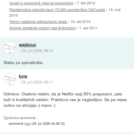
Gmail in preveranti: pike so pomembne
::
7. feb 2019
Raziskovalca objavila bazo 70.000 uporabnikov OkCupida
::
16. maj
2016
Yahoo nadaljuje odpravljanje gesel
::
16. okt 2015
Google zaostruje nadzor nad Androidom
::
1. apr 2011
wajdouc
::
29. jun 2026, 08:10
Slabo za uporabnike.
kow
::
29. jun 2026, 08:11
Odvisno. Osebno mislim, da je Netflix vsaj 50% prepoceni, zato
tudi ni kvalitetnih vsebin. Prakticno vse je negledljivo. Se pa mase
ocitno ne strinjajo z mano :)
Zgodovina sprememb…
spremenil:
kow
(
29. jun 2026 ob 08:12
)