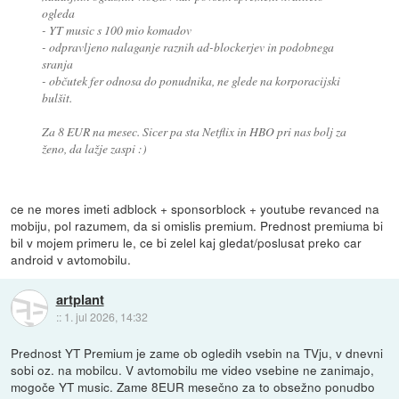
ogleda
- YT music s 100 mio komadov
- odpravljeno nalaganje raznih ad-blockerjev in podobnega
sranja
- občutek fer odnosa do ponudnika, ne glede na korporacijski
bulšit.
Za 8 EUR na mesec. Sicer pa sta Netflix in HBO pri nas bolj za
ženo, da lažje zaspi :)
ce ne mores imeti adblock + sponsorblock + youtube revanced na
mobiju, pol razumem, da si omislis premium. Prednost premiuma bi
bil v mojem primeru le, ce bi zelel kaj gledat/poslusat preko car
android v avtomobilu.
artplant
::
1. jul 2026, 14:32
Prednost YT Premium je zame ob ogledih vsebin na TVju, v dnevni
sobi oz. na mobilcu. V avtomobilu me video vsebine ne zanimajo,
mogoče YT music. Zame 8EUR mesečno za to obsežno ponudbo