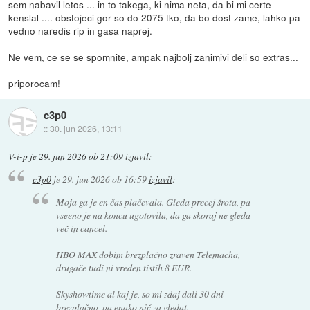
sem nabavil letos ... in to takega, ki nima neta, da bi mi certe
kenslal .... obstojeci gor so do 2075 tko, da bo dost zame, lahko pa
vedno naredis rip in gasa naprej.
Ne vem, ce se se spomnite, ampak najbolj zanimivi deli so extras...
priporocam!
c3p0
::
30. jun 2026, 13:11
V-i-p
je
29. jun 2026 ob 21:09
izjavil
:
c3p0
je
29. jun 2026 ob 16:59
izjavil
:
Moja ga je en čas plačevala. Gleda precej
šrota
, pa
vseeno je na koncu ugotovila, da ga skoraj ne gleda
več in cancel.
HBO MAX dobim brezplačno zraven Telemacha,
drugače tudi ni vreden tistih 8 EUR.
Skyshowtime al kaj je, so mi zdaj dali 30 dni
brezplačno, pa enako nič za gledat.