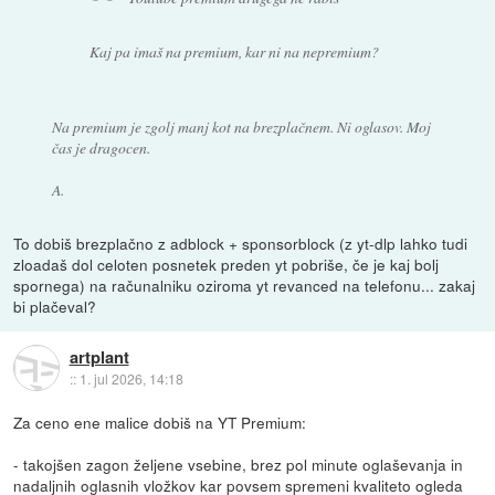
Kaj pa imaš na premium, kar ni na nepremium?
Na premium je zgolj manj kot na brezplačnem. Ni oglasov. Moj
čas je dragocen.
A.
To dobiš brezplačno z adblock + sponsorblock (z yt-dlp lahko tudi
zloadaš dol celoten posnetek preden yt pobriše, če je kaj bolj
spornega) na računalniku oziroma yt revanced na telefonu... zakaj
bi plačeval?
artplant
::
1. jul 2026, 14:18
Za ceno ene malice dobiš na YT Premium:
- takojšen zagon željene vsebine, brez pol minute oglaševanja in
nadaljnih oglasnih vložkov kar povsem spremeni kvaliteto ogleda