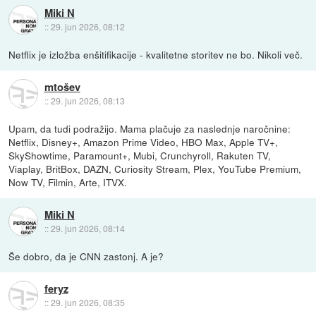
Miki N
::
29. jun 2026, 08:12
Netflix je izložba enšitifikacije - kvalitetne storitev ne bo. Nikoli več.
mtošev
::
29. jun 2026, 08:13
Upam, da tudi podražijo. Mama plačuje za naslednje naročnine:
Netflix, Disney+, Amazon Prime Video, HBO Max, Apple TV+,
SkyShowtime, Paramount+, Mubi, Crunchyroll, Rakuten TV,
Viaplay, BritBox, DAZN, Curiosity Stream, Plex, YouTube Premium,
Now TV, Filmin, Arte, ITVX.
Miki N
::
29. jun 2026, 08:14
Še dobro, da je CNN zastonj. A je?
feryz
::
29. jun 2026, 08:35