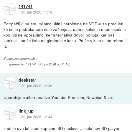
141741
::
30. jun 2026, 11:16
Potrpežljivi pa ste, mi smo ukinil naročnine na VOD-e že pred leti,
ko se je podrekancija šele začenjala, danes kakšnih enomesečnih
kod niti ne uporabimo, ker alternativa dovolj ponuja, kar nas
zanima - pa še tisto ne gledamo v kosu. Pa še v kino ni potrebno iti
:D
Zgodovina sprememb…
spremenilo:
141741
(
30. jun 2026 ob 11:16
)
deskstar
::
30. jun 2026, 12:38
Uporabljam alternanativo Youtube Premium, Newpipe & co.
link_up
::
30. jun 2026, 12:44
zadnje dve leti spet kupujem BD naslove ... celo nov BD player