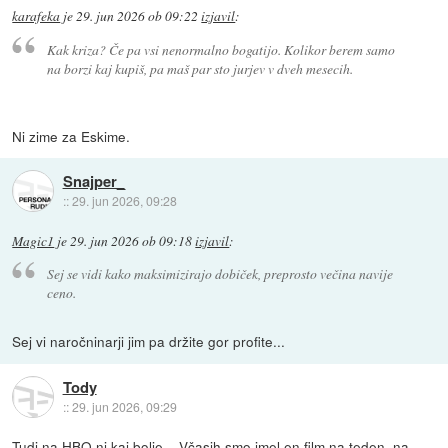
karafeka
je
29. jun 2026 ob 09:22
izjavil
:
Kak kriza? Če pa vsi nenormalno bogatijo. Kolikor berem samo
na borzi kaj kupiš, pa maš par sto jurjev v dveh mesecih.
Ni zime za Eskime.
Snajper_
::
29. jun 2026, 09:28
Magic1
je
29. jun 2026 ob 09:18
izjavil
:
Sej se vidi kako maksimizirajo dobiček, preprosto večina navije
ceno.
Sej vi naročninarji jim pa držite gor profite...
Tody
::
29. jun 2026, 09:29
Tudi na HBO ni kaj bolje... Včasih smo imel en film na teden, na