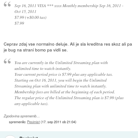
Sep 16, 2011 VISA *** xxxx Monthly membership Sep 16, 2011 -
Oct 15, 2011
$7.99 (+$0.00 tax)
$7.99
Ceprav zdaj vse normalno deluje. Ali je sla kreditna res skoz ali pa
je bug na strani bomo pa vidli se.
You are currently in the Unlimited Streaming plan with
unlimited time to watch instantly.
Your current period price is $7.99 plus any applicable tax.
Starting on Oct 16, 2011, you will begin the Unlimited
Streaming plan with unlimited time to watch instantly.
Membership fees are billed at the beginning of each period.
The regular price of the Unlimited Streaming plan is $7.99 (plus
any applicable tax).
Zgodovina sprememb…
spremenilo:
Pesimist
(
17. sep 2011 ob 21:04
)