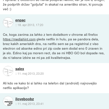
že podprtih držav "goljufal" in skakal na ameriško stran, ki ponuja
več :)
enpac
::
18. apr 2013, 17:20
Ce, koga zanima za lahko z tem dodatkom v chrome ali firefox
https://mediahint.com
gleda netflix in hulu, pa se pandora dela,
brez kakih ameriskih dns, na netflix sem se pa registriral z viso
electron od abanke edino pri zip code sem dodal eno 0 zraven in
je slo. Edino kaj pa morem rect, da se mi HBO GO bol dopade res,
da ni taksne izbire se mi pa zdi kvalitetnejsa.
salex
::
11. maj 2013, 23:20
Ali kdo ve kako bi si lahko na telefon dal (android) najnovejšo
netflix aplikacijo?
iloveboobz
::
11. maj 2013, 23:41