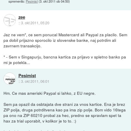
spremenilo:
Pesimist
(
3. okt 2011 ob 04:50
)
zee
::
3. okt 2011, 05:20
Jaz ne vem*, ce sem ponucal Mastercard ali Paypal za placilo. Sem
pa dobil prijazno sporocilo iz slovenske banke, naj potrdim ali
zavrnem transakcijo.
* - Sem v Singapurju, bancna kartica za prijavo v spletno banko pa
mi je potekla...
Pesimist
::
3. okt 2011, 06:01
Hm. Ce mas ameriski Paypal si lahko, z EU negre.
Sem pa opazil da osbtajata dve strani za vnos kartice. Ena je brez
ZIP polja, druga potrditvena kao pa ima zip polje. Bom vido 16tega
pa ono na ZIP 60210 probal za hec, predno se spravlam spet ta
hax za trial uporabit, v kolikor je to to. :)