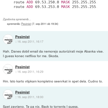
route 
ADD
69.53
.250
.0
MASK
255.255
.255
.0
 $im
route 
ADD
69.53
.253
.0
MASK
255.255
.255
.0
 $i
Zgodovina sprememb…
spremenilo:
Pesimist
(
7. sep 2011 ob 19:34
)
Pesimist
::
16. sep 2011, 16:17
Hah. Danes dobil email da nemorejo autorizirati moje Abanka vise.
I guess konec netflixa for me. Skoda.
Pesimist
::
16. sep 2011, 16:29
Hm. Isto karto vtipkam kompletno seenrkat in spet dela. Cudno to.
Pesimist
::
16. sep 2011, 18:00
Spet zavrjeno. Te pa nix. Back to torrents I guess.