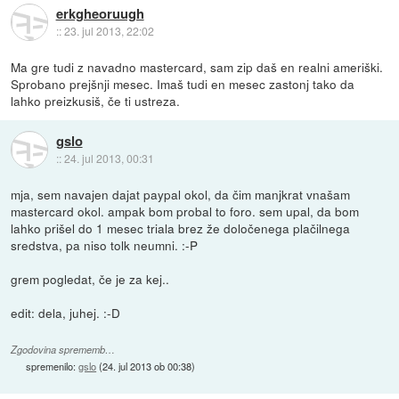
erkgheoruugh
::
23. jul 2013, 22:02
Ma gre tudi z navadno mastercard, sam zip daš en realni ameriški.
Sprobano prejšnji mesec. Imaš tudi en mesec zastonj tako da
lahko preizkusiš, če ti ustreza.
gslo
::
24. jul 2013, 00:31
mja, sem navajen dajat paypal okol, da čim manjkrat vnašam
mastercard okol. ampak bom probal to foro. sem upal, da bom
lahko prišel do 1 mesec triala brez že določenega plačilnega
sredstva, pa niso tolk neumni. :-P
grem pogledat, če je za kej..
edit: dela, juhej. :-D
Zgodovina sprememb…
spremenilo:
gslo
(
24. jul 2013 ob 00:38
)