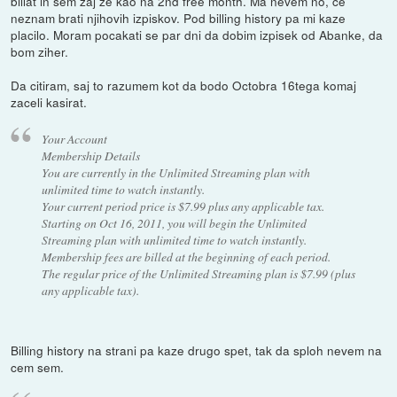
billat in sem zaj ze kao na 2nd free month. Ma nevem no, ce
neznam brati njihovih izpiskov. Pod billing history pa mi kaze
placilo. Moram pocakati se par dni da dobim izpisek od Abanke, da
bom ziher.
Da citiram, saj to razumem kot da bodo Octobra 16tega komaj
zaceli kasirat.
Your Account
Membership Details
You are currently in the Unlimited Streaming plan with
unlimited time to watch instantly.
Your current period price is $7.99 plus any applicable tax.
Starting on Oct 16, 2011, you will begin the Unlimited
Streaming plan with unlimited time to watch instantly.
Membership fees are billed at the beginning of each period.
The regular price of the Unlimited Streaming plan is $7.99 (plus
any applicable tax).
Billing history na strani pa kaze drugo spet, tak da sploh nevem na
cem sem.