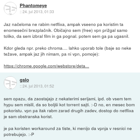
Phantomeye
::
24. jul 2013, 01:33
Jaz načeloma ne rabim netflixa, ampak vseeno pa koristim ta
enomesečni brezplačnik. Običajno sem (free) vpn prižgal samo
toliko, da sem izbral film in ga pognal. potem sem ga pa ugasnil.
Kdor gleda npr. preko chroma.... lahko uporab tole (baje so neke
težave, ampak jaz jih nimam, pa ni vpn, pomoje):
https://chrome.google.com/webstore/deta...
gslo
::
24. jul 2013, 01:52
sem opazu, da zaostajajo z nekaterimi serijami, ipd. ob vsem tem
hypu sem mislil, da so boljši kot torrent sajti. :-D no, en mesec bom
pokoristu. vpn pa itak rabm zarad drugih zadev, dostop do netflixa
je sam obstranska korist.
je pa koristen workaround za tiste, ki menijo da vpnja v resnici ne
potrebujejo. :-P