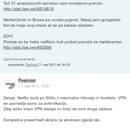
Teh 21 amazoonovih serverov sem enostavno preruto.
http://stat.ripe.net/AS14618
MediaCenter in Boxee pa noceta pognati. Nekaj sem spregledal.
Kot da imajo svoj check ali se pa kaksen dodaten.
EDIT:
Pomoje se bo treba netflixov hub probat prerutat za mediacenter.
http://stat.ripe.net/AS2906
Zgodovina sprememb…
spremenilo:
Pesimist
(
7. sep 2011 ob 19:13
)
Pesimist
::
7. sep 2011, 19:21
Deluje. Netflix laufa po SiOlu z maximalno hitrostjo in kvaliteto. VPN
se uporablja samo za avtentikacijo.
Zdaj lahko imam VPN always on brez da moti druge zadeve.
Kompletna powerhsell skripta za windows zgleda tak.