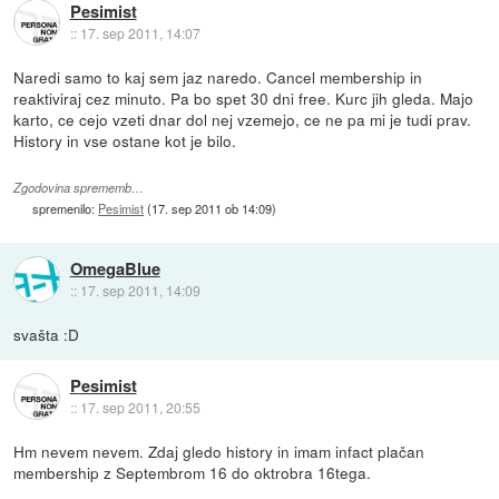
Pesimist
::
17. sep 2011, 14:07
Naredi samo to kaj sem jaz naredo. Cancel membership in
reaktiviraj cez minuto. Pa bo spet 30 dni free. Kurc jih gleda. Majo
karto, ce cejo vzeti dnar dol nej vzemejo, ce ne pa mi je tudi prav.
History in vse ostane kot je bilo.
Zgodovina sprememb…
spremenilo:
Pesimist
(
17. sep 2011 ob 14:09
)
OmegaBlue
::
17. sep 2011, 14:09
svašta :D
Pesimist
::
17. sep 2011, 20:55
Hm nevem nevem. Zdaj gledo history in imam infact plačan
membership z Septembrom 16 do oktrobra 16tega.