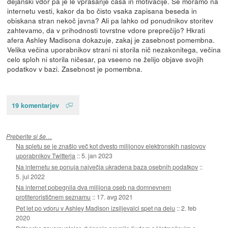
dejanski vdor pa je le vprašanje časa in motivacije. Se moramo na
internetu vesti, kakor da bo čisto vsaka zapisana beseda in
obiskana stran nekoč javna? Ali pa lahko od ponudnikov storitev
zahtevamo, da v prihodnosti tovrstne vdore preprečijo? Hkrati
afera Ashley Madisona dokazuje, zakaj je zasebnost pomembna.
Velika večina uporabnikov strani ni storila nič nezakonitega, večina
celo sploh ni storila ničesar, pa vseeno ne želijo objave svojih
podatkov v bazi. Zasebnost je pomembna.
19 komentarjev
Preberite si še…
Na spletu se je znašlo več kot dvesto milijonov elektronskih naslovov
uporabnikov Twitterja
::
5. jan 2023
Na internetu se ponuja največja ukradena baza osebnih podatkov
::
5. jul 2022
Na internet pobegnila dva milijona oseb na domnevnem
protiterorističnem seznamu
::
17. avg 2021
Pet let po vdoru v Ashley Madison izsiljevalci spet na delu
::
2. feb
2020