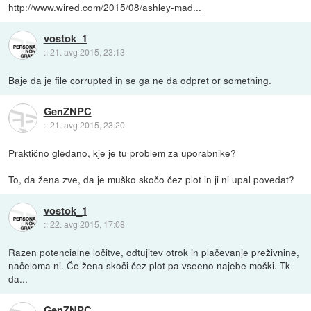
http://www.wired.com/2015/08/ashley-mad...
vostok_1
::
21. avg 2015, 23:13
Baje da je file corrupted in se ga ne da odpret or something.
GenZNPC
::
21. avg 2015, 23:20
Praktično gledano, kje je tu problem za uporabnike?
To, da žena zve, da je muško skočo čez plot in ji ni upal povedat?
vostok_1
::
22. avg 2015, 17:08
Razen potencialne ločitve, odtujitev otrok in plačevanje preživnine,
načeloma ni. Če žena skoči čez plot pa vseeno najebe moški. Tk
da...
GenZNPC