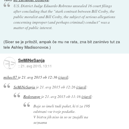
U.S. District Judge Eduardo Robreno unsealed 16 court filings
after concluding that the "stark contrast between Bill Cosby, the
public moralist and Bill Cosby, the subject of serious allegations
concerning improper (and perhaps criminal) conduct" was a
matter of public interest.
(Sicer se je pritožil, ampak če mu ne rata, zna bit zanimivo tut za
tele Ashley Madisonovce.)
SeMiNeSanja
::
21. avg 2015, 13:11
mihec87
je
21. avg 2015 ob 12:36
izjavil
:
SeMiNeSanja
je
21. avg 2015 ob 12:26
izjavil
:
Redorange
je
21. avg 2015 ob 11:16
izjavil
:
Baje so imeli tudi paket, ki ti za 19$
odstrani vse tvoje podatke.
V bistvu jih niso in so se znajdli na
seznamu