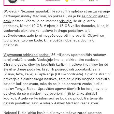
- Neznani napadalci, ki so vdrli v spletno stran za varanje
Slo-Tech
partnerjev Ashley Madison, so pokazali, da je bil
že prvi objavljeni
arhiv
pristen. Včeraj je na internet
pricurljal
še drugi arhiv
podatkov, ki meri 19 GB. V njem je 13 GB velika datoteka, ki naj bi
vsebovala elektronske naslove in druge podatkov, a je
poškodovana, zato je ni mogoče odpreti in preveriti. Objavili
so
tudi precej izvorne kode
, ki ne pušča nobenega dvoma o
pristnosti.
V prvotnem arhivu so podatki
36 milijonov uporabniških računov,
torej praktično vseh. Vsebujejo imena, elektronske naslove,
šifrirano geslo, številke kreditnih kartic in naslove imetnikov ter še
številne druge podatke, ki so jih posredovali uporabniki sami
(višina, teža, želje) ali aplikacija (GPS-koordinate). Spletna stran ni
preverjala elektronskega naslova, zato se je bilo mogoče prijaviti s
katerim koli naslovom, tako da se je na seznamu znašel tudi e-
naslov Tonyja Blaira. Upravičen ugovor številnih bo torej ravno to
dejstvo, da so e-naslovi nepreverjeni in jih je lahko zlorabil
kdorkoli. A zelo veliko informacij se bo dalo pridobiti s temeljito
ostalih podatkov, zato je vdor v Ashley Madison resna stvar.
Nekateri ljudje lahko imajo tudi pravne težave zaradi uporabe