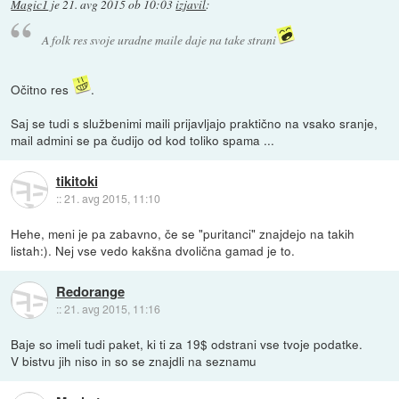
Magic1
je
21. avg 2015 ob 10:03
izjavil
:
A folk res svoje uradne maile daje na take strani
Očitno res
.
Saj se tudi s službenimi maili prijavljajo praktično na vsako sranje,
mail admini se pa čudijo od kod toliko spama ...
tikitoki
::
21. avg 2015, 11:10
Hehe, meni je pa zabavno, če se "puritanci" znajdejo na takih
listah:). Nej vse vedo kakšna dvolična gamad je to.
Redorange
::
21. avg 2015, 11:16
Baje so imeli tudi paket, ki ti za 19$ odstrani vse tvoje podatke.
V bistvu jih niso in so se znajdli na seznamu