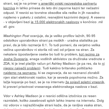
strani, saj je na primer
v ameriški vojski nezvestoba partnerju
kazniva
in lahko prinese do leto dni zaporne kazni ter nečastni
odpust. V resnici so tovrstne obsodbe sila redke in jih navadno
najdemo v paketu z ostalimi, resnejšimi kaznivimi dejanji. A vseeno
- v objavljeni bazi
je 15.000 elektronskih naslovov
s končnico .mil
ali .gov.
ocenjuje, da je veliko profilov lažnih, 90-95
Washington Post
odstotkov uporabnikov strani pa moških - uradna statistika pa
pravi, da je bilo razmerje 6:1. To tudi pomeni, da verjetno velika
večina uporabnikov ni storila nič več od prijave na stran. Za
nekatere izpostavljene osebe bo tudi to problem,
kot recimo za
Josha Duggarja
, enega vodilnih aktivistov za družinske vrednote v
ZDA, ki je imel plačljiv račun pri Ashley Madison (je pa res, da to
ni
njegov največji problem
). Tudi kakšno britansko političarko
najdemo na seznamu
, ki se zagovarja, da so neznanci zlorabili
njen stari elektronski naslov, kar je seveda popolnoma možno. Za
lažje kopanje po bazi, se je na internetu
že pojavil spletni vmesnik
,
ki preveri prisotnost vnesenega elektronskega naslova v bazi.
Vdor v Ashley Madison je v resnici odlična iztočnica za resen
razmislek, koliko zasebnosti sploh lahko imamo na internetu. Dolg
niz vdorov v najrazličnejše strani kaže, da je ranljiva vsaka stran,