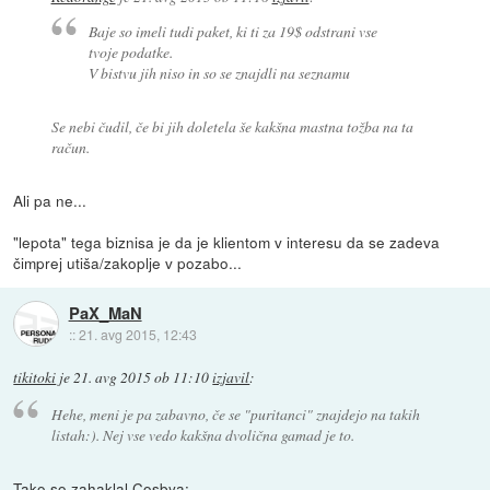
Baje so imeli tudi paket, ki ti za 19$ odstrani vse
tvoje podatke.
V bistvu jih niso in so se znajdli na seznamu
Se nebi čudil, če bi jih doletela še kakšna mastna tožba na ta
račun.
Ali pa ne...
"lepota" tega biznisa je da je klientom v interesu da se zadeva
čimprej utiša/zakoplje v pozabo...
PaX_MaN
::
21. avg 2015, 12:43
tikitoki
je
21. avg 2015 ob 11:10
izjavil
:
Hehe, meni je pa zabavno, če se "puritanci" znajdejo na takih
listah:). Nej vse vedo kakšna dvolična gamad je to.
Tako
so zahaklal Cosbya
: