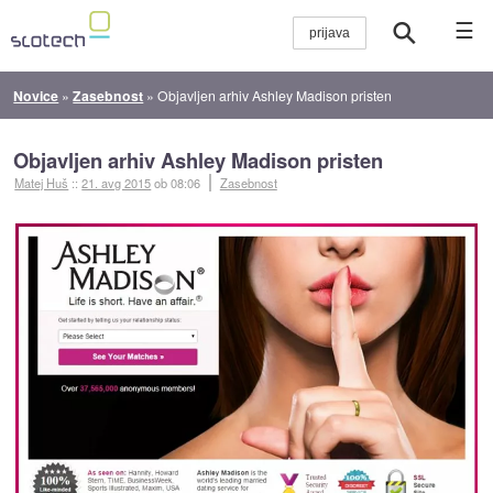
☰
Novice
»
Zasebnost
»
Objavljen arhiv Ashley Madison pristen
Objavljen arhiv Ashley Madison pristen
Matej Huš
::
21. avg 2015
ob 08:06
Zasebnost