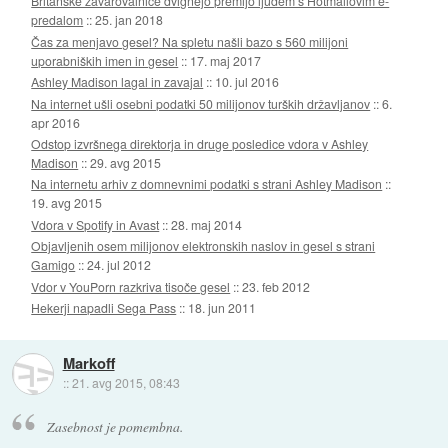
Britanske zavarovalnice dvignejo premijo ljudem s Hotmailovim e-
predalom
::
25. jan 2018
Čas za menjavo gesel? Na spletu našli bazo s 560 milijoni
uporabniških imen in gesel
::
17. maj 2017
Ashley Madison lagal in zavajal
::
10. jul 2016
Na internet ušli osebni podatki 50 milijonov turških državljanov
::
6.
apr 2016
Odstop izvršnega direktorja in druge posledice vdora v Ashley
Madison
::
29. avg 2015
Na internetu arhiv z domnevnimi podatki s strani Ashley Madison
::
19. avg 2015
Vdora v Spotify in Avast
::
28. maj 2014
Objavljenih osem milijonov elektronskih naslov in gesel s strani
Gamigo
::
24. jul 2012
Vdor v YouPorn razkriva tisoče gesel
::
23. feb 2012
Hekerji napadli Sega Pass
::
18. jun 2011
Markoff
::
21. avg 2015, 08:43
Zasebnost je pomembna.