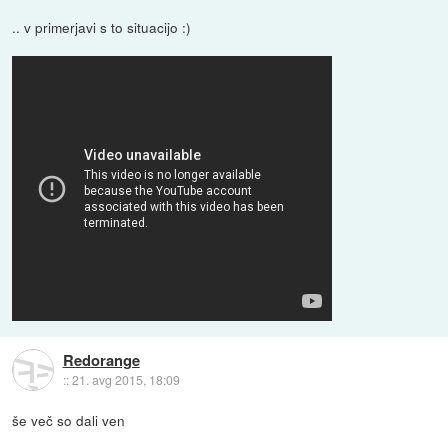
.. v primerjavi s to situacijo :)
Redorange
::
21. avg 2015, 18:09
še več so dali ven