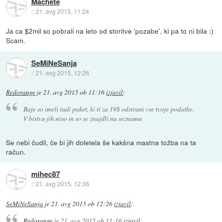
Machete
::
21. avg 2015, 11:24
Ja ca $2mil so pobrali na leto od storitve 'pozabe', ki pa to ni bila :)
Scam.
SeMiNeSanja
::
21. avg 2015, 12:26
Redorange
je
21. avg 2015 ob 11:16
izjavil
:
Baje so imeli tudi paket, ki ti za 19$ odstrani vse tvoje podatke.
V bistvu jih niso in so se znajdli na seznamu
Se nebi čudil, če bi jih doletela še kakšna mastna tožba na ta
račun.
mihec87
::
21. avg 2015, 12:36
SeMiNeSanja
je
21. avg 2015 ob 12:26
izjavil
:
Redorange
je
21. avg 2015 ob 11:16
izjavil
: