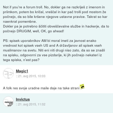
Not if you're a forum troll. No, dokler ga ne razkriješ z imenom in
priimkom, potem bo kričal, vreščal in kar pač trolli pod mostom že
počnejo, da so bile kršene njegove ustavne pravice. Takrat so kar
naenkrat pomembne.
Dokler pa je potrebno ščititi obveščevalne službe in hackerje, da to
počnejo DRUGIM, well, OK, go ahead!
PS: spisek uporabnikov AM bi moral imeti za javnost enako
vrednost kot spisek vseh US and A državljanov ali spisek vseh
muslimanov na svetu. Niti eni niti drugi niso zato, da so se znašli
na spisku, odgovorni za vse pizdarije, ki jih počnejo nekateri iz
tega spiska, n'est pas?
Magic1
::
21. avg 2015, 10:03
A folk res svoje uradne maile daje na take strani
Invictus
::
21. avg 2015, 11:02