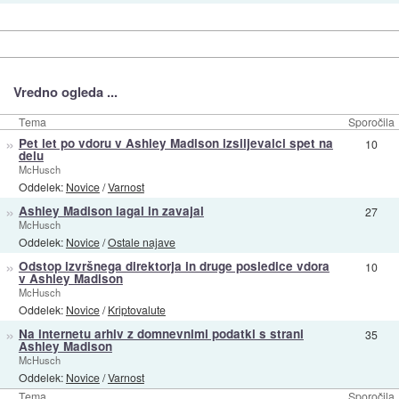
Vredno ogleda ...
Tema
Sporočila
»
Pet let po vdoru v Ashley Madison izsiljevalci spet na
10
delu
McHusch
Oddelek:
Novice
/
Varnost
»
Ashley Madison lagal in zavajal
27
McHusch
Oddelek:
Novice
/
Ostale najave
»
Odstop izvršnega direktorja in druge posledice vdora
10
v Ashley Madison
McHusch
Oddelek:
Novice
/
Kriptovalute
»
Na internetu arhiv z domnevnimi podatki s strani
35
Ashley Madison
McHusch
Oddelek:
Novice
/
Varnost
Tema
Sporočila