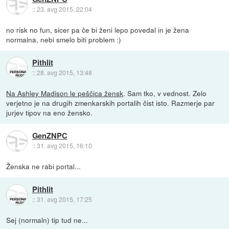
::
23. avg 2015, 22:04
no risk no fun, sicer pa če bi ženi lepo povedal in je žena
normalna, nebi smelo biti problem :)
Pithlit
::
28. avg 2015, 13:48
Na Ashley Madison le peščica žensk
. Sam tko, v vednost. Zelo
verjetno je na drugih zmenkarskih portalih čist isto. Razmerje par
jurjev tipov na eno žensko.
GenZNPC
::
31. avg 2015, 16:10
Ženska ne rabi portal...
Pithlit
::
31. avg 2015, 17:25
Sej (normaln) tip tud ne...