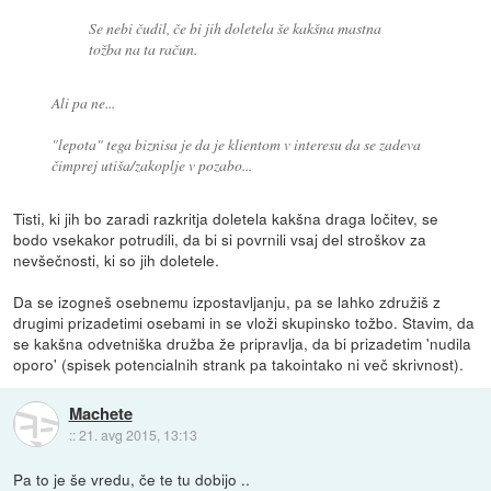
Se nebi čudil, če bi jih doletela še kakšna mastna
tožba na ta račun.
Ali pa ne...
"lepota" tega biznisa je da je klientom v interesu da se zadeva
čimprej utiša/zakoplje v pozabo...
Tisti, ki jih bo zaradi razkritja doletela kakšna draga ločitev, se
bodo vsekakor potrudili, da bi si povrnili vsaj del stroškov za
nevšečnosti, ki so jih doletele.
Da se izogneš osebnemu izpostavljanju, pa se lahko združiš z
drugimi prizadetimi osebami in se vloži skupinsko tožbo. Stavim, da
se kakšna odvetniška družba že pripravlja, da bi prizadetim 'nudila
oporo' (spisek potencialnih strank pa takointako ni več skrivnost).
Machete
::
21. avg 2015, 13:13
Pa to je še vredu, če te tu dobijo ..