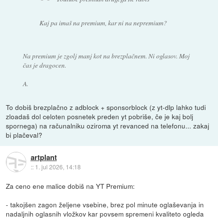
Kaj pa imaš na premium, kar ni na nepremium?
Na premium je zgolj manj kot na brezplačnem. Ni oglasov. Moj
čas je dragocen.
A.
To dobiš brezplačno z adblock + sponsorblock (z yt-dlp lahko tudi
zloadaš dol celoten posnetek preden yt pobriše, če je kaj bolj
spornega) na računalniku oziroma yt revanced na telefonu... zakaj
bi plačeval?
artplant
::
1. jul 2026, 14:18
Za ceno ene malice dobiš na YT Premium:
- takojšen zagon željene vsebine, brez pol minute oglaševanja in
nadaljnih oglasnih vložkov kar povsem spremeni kvaliteto ogleda