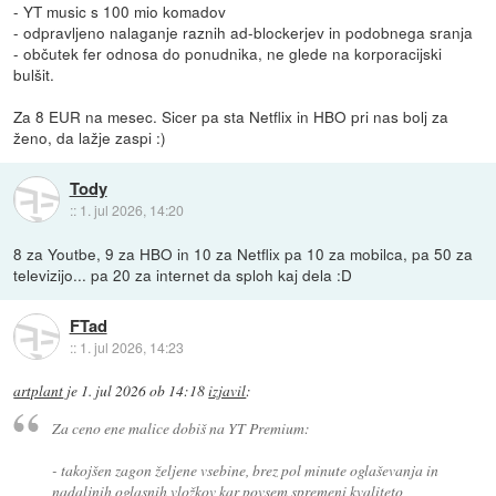
- YT music s 100 mio komadov
- odpravljeno nalaganje raznih ad-blockerjev in podobnega sranja
- občutek fer odnosa do ponudnika, ne glede na korporacijski
bulšit.
Za 8 EUR na mesec. Sicer pa sta Netflix in HBO pri nas bolj za
ženo, da lažje zaspi :)
Tody
::
1. jul 2026, 14:20
8 za Youtbe, 9 za HBO in 10 za Netflix pa 10 za mobilca, pa 50 za
televizijo... pa 20 za internet da sploh kaj dela :D
FTad
::
1. jul 2026, 14:23
artplant
je
1. jul 2026 ob 14:18
izjavil
:
Za ceno ene malice dobiš na YT Premium:
- takojšen zagon željene vsebine, brez pol minute oglaševanja in
nadaljnih oglasnih vložkov kar povsem spremeni kvaliteto