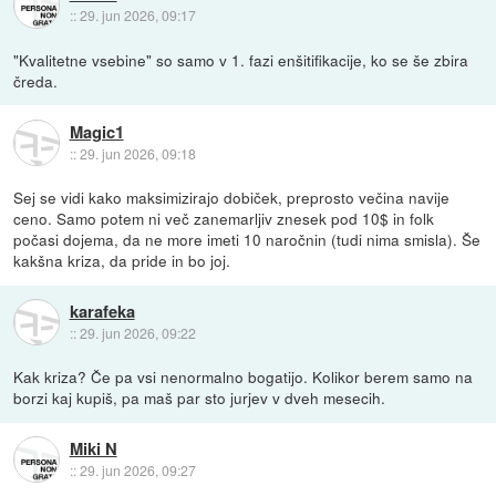
::
29. jun 2026, 09:17
"Kvalitetne vsebine" so samo v 1. fazi enšitifikacije, ko se še zbira
čreda.
Magic1
::
29. jun 2026, 09:18
Sej se vidi kako maksimizirajo dobiček, preprosto večina navije
ceno. Samo potem ni več zanemarljiv znesek pod 10$ in folk
počasi dojema, da ne more imeti 10 naročnin (tudi nima smisla). Še
kakšna kriza, da pride in bo joj.
karafeka
::
29. jun 2026, 09:22
Kak kriza? Če pa vsi nenormalno bogatijo. Kolikor berem samo na
borzi kaj kupiš, pa maš par sto jurjev v dveh mesecih.
Miki N
::
29. jun 2026, 09:27