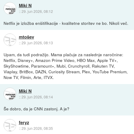
Miki N
::
29. jun 2026, 08:12
Netflix je izložba enšitifikacije - kvalitetne storitev ne bo. Nikoli več.
mtošev
::
29. jun 2026, 08:13
Upam, da tudi podražijo. Mama plačuje za naslednje naročnine:
Netflix, Disney+, Amazon Prime Video, HBO Max, Apple TV+,
SkyShowtime, Paramount+, Mubi, Crunchyroll, Rakuten TV,
Viaplay, BritBox, DAZN, Curiosity Stream, Plex, YouTube Premium,
Now TV, Filmin, Arte, ITVX.
Miki N
::
29. jun 2026, 08:14
Še dobro, da je CNN zastonj. A je?
feryz
::
29. jun 2026, 08:35