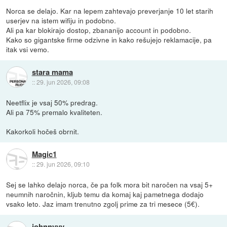
Norca se delajo. Kar na lepem zahtevajo preverjanje 10 let starih
userjev na istem wifiju in podobno.
Ali pa kar blokirajo dostop, zbananijo account in podobno.
Kako so gigantske firme odzivne in kako rešujejo reklamacije, pa
itak vsi vemo.
stara mama
::
29. jun 2026, 09:08
Neetflix je vsaj 50% predrag.
Ali pa 75% premalo kvaliteten.
Kakorkoli hočeš obrnit.
Magic1
::
29. jun 2026, 09:10
Sej se lahko delajo norca, če pa folk mora bit naročen na vsaj 5+
neumnih naročnin, kljub temu da komaj kaj pametnega dodajo
vsako leto. Jaz imam trenutno zgolj prime za tri mesece (5€).
johnnyyy