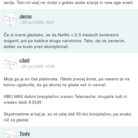
serije. Tam mi vsaj ne rinejo v gobec woke sranja in new age smeti.
Jarno
::
29. jun 2026, 16:47
Če si orenk gledalec, se da Netflix v 2-3 mesecih konkretno
sciganit, pol pa kakšna druga naročnina. Tako, da ne zamerim,
dokler ne bodo preč skomplicirali.
c3p0
::
29. jun 2026, 16:59
Moja ga je en čas plačevala. Gleda precej
, pa vseeno je na
šrota
koncu ugotovila, da ga skoraj ne gleda več in cancel.
HBO MAX dobim brezplačno zraven Telemacha, drugače tudi ni
vreden tistih 8 EUR.
Skyshowtime al kaj je, so mi zdaj dali 30 dni brezplačno, pa enako
nič za gledat.
Tody