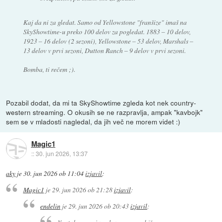
Kaj da ni za gledat. Samo od Yellowstone "franšize" imaš na
SkyShowtime-u preko 100 delov za pogledat. 1883 – 10 delov,
1923 – 16 delov (2 sezoni), Yellowstone – 53 delov, Marshals –
13 delov v prvi sezoni, Dutton Ranch – 9 delov v prvi sezoni.
Bomba, ti rečem ;).
Pozabil dodat, da mi ta SkyShowtime zgleda kot nek country-
western streaming. O okusih se ne razpravlja, ampak "kavbojk"
sem se v mladosti nagledal, da jih več ne morem videt :)
Magic1
::
30. jun 2026, 13:37
aky
je
30. jun 2026 ob 11:04
izjavil
:
Magic1
je
29. jun 2026 ob 21:28
izjavil
:
endelin
je
29. jun 2026 ob 20:43
izjavil
: