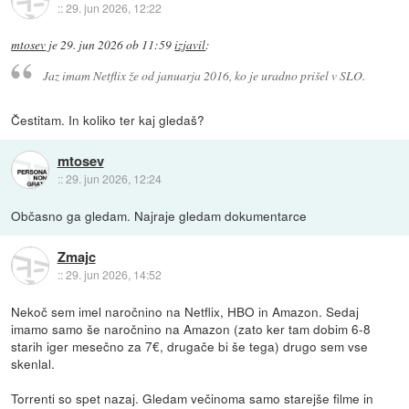
::
29. jun 2026, 12:22
mtosev
je
29. jun 2026 ob 11:59
izjavil
:
Jaz imam Netflix že od januarja 2016, ko je uradno prišel v SLO.
Čestitam. In koliko ter kaj gledaš?
mtosev
::
29. jun 2026, 12:24
Občasno ga gledam. Najraje gledam dokumentarce
Zmajc
::
29. jun 2026, 14:52
Nekoč sem imel naročnino na Netflix, HBO in Amazon. Sedaj
imamo samo še naročnino na Amazon (zato ker tam dobim 6-8
starih iger mesečno za 7€, drugače bi še tega) drugo sem vse
skenlal.
Torrenti so spet nazaj. Gledam večinoma samo starejše filme in