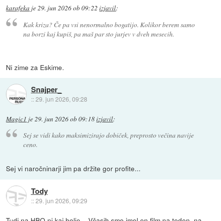
karafeka
je
29. jun 2026 ob 09:22
izjavil
:
Kak kriza? Če pa vsi nenormalno bogatijo. Kolikor berem samo
na borzi kaj kupiš, pa maš par sto jurjev v dveh mesecih.
Ni zime za Eskime.
Snajper_
::
29. jun 2026, 09:28
Magic1
je
29. jun 2026 ob 09:18
izjavil
:
Sej se vidi kako maksimizirajo dobiček, preprosto večina navije
ceno.
Sej vi naročninarji jim pa držite gor profite...
Tody
::
29. jun 2026, 09:29
Tudi na HBO ni kaj bolje... Včasih smo imel en film na teden, na