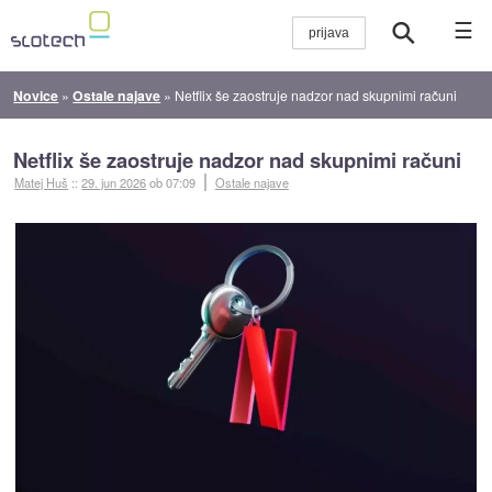
☰
Novice
»
Ostale najave
»
Netflix še zaostruje nadzor nad skupnimi računi
Netflix še zaostruje nadzor nad skupnimi računi
Matej Huš
::
29. jun 2026
ob 07:09
Ostale najave