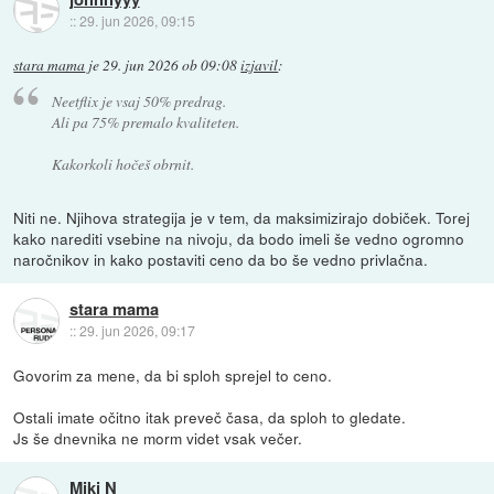
::
29. jun 2026, 09:15
stara mama
je
29. jun 2026 ob 09:08
izjavil
:
Neetflix je vsaj 50% predrag.
Ali pa 75% premalo kvaliteten.
Kakorkoli hočeš obrnit.
Niti ne. Njihova strategija je v tem, da maksimizirajo dobiček. Torej
kako narediti vsebine na nivoju, da bodo imeli še vedno ogromno
naročnikov in kako postaviti ceno da bo še vedno privlačna.
stara mama
::
29. jun 2026, 09:17
Govorim za mene, da bi sploh sprejel to ceno.
Ostali imate očitno itak preveč časa, da sploh to gledate.
Js še dnevnika ne morm videt vsak večer.
Miki N