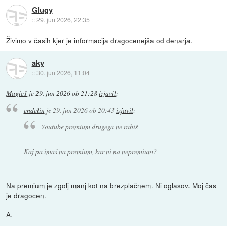
Glugy
::
29. jun 2026, 22:35
Živimo v časih kjer je informacija dragocenejša od denarja.
aky
::
30. jun 2026, 11:04
Magic1
je
29. jun 2026 ob 21:28
izjavil
:
endelin
je
29. jun 2026 ob 20:43
izjavil
:
Youtube premium drugega ne rabiš
Kaj pa imaš na premium, kar ni na nepremium?
Na premium je zgolj manj kot na brezplačnem. Ni oglasov. Moj čas
je dragocen.
A.