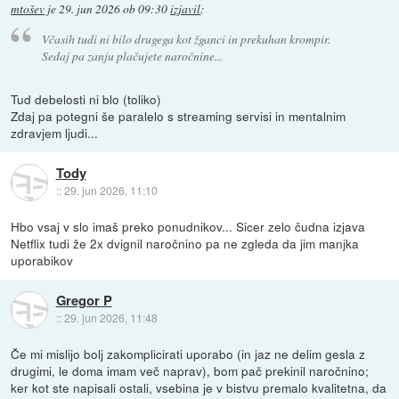
mtošev
je
29. jun 2026 ob 09:30
izjavil
:
Včasih tudi ni bilo drugega kot žganci in prekuhan krompir.
Sedaj pa zanju plačujete naročnine...
Tud debelosti ni blo (toliko)
Zdaj pa potegni še paralelo s streaming servisi in mentalnim
zdravjem ljudi...
Tody
::
29. jun 2026, 11:10
Hbo vsaj v slo imaš preko ponudnikov... Sicer zelo čudna izjava
Netflix tudi že 2x dvignil naročnino pa ne zgleda da jim manjka
uporabikov
Gregor P
::
29. jun 2026, 11:48
Če mi mislijo bolj zakomplicirati uporabo (in jaz ne delim gesla z
drugimi, le doma imam več naprav), bom pač prekinil naročnino;
ker kot ste napisali ostali, vsebina je v bistvu premalo kvalitetna, da