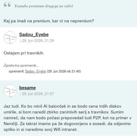
Youtube premium drugega ne rabiš
Kaj pa imaš na premium, kar ni na nepremium?
Sadou_Eyebe
::
29. jun 2026, 21:39
Ostajam pri travnikih.
Zgodovina sprememb…
spremenil:
Sadou_Eyebe
(
29. jun 2026 ob 21:40
)
besame
::
29. jun 2026, 21:57
Jaz tudi. Ko bo minil AI balonček in se bodo cene trdih diskov
umirile, si bom naredil zbirko zanimivih serij s travnikov. Sumim
namreč, da nam bodo počasi prepovedali tudi P2P, kot na primer v
Nemčiji. Za takrat imamo pa že dogovorjeno s sosedi, da odjavimo
optiko in si naredimo svoj Wifi intranet.