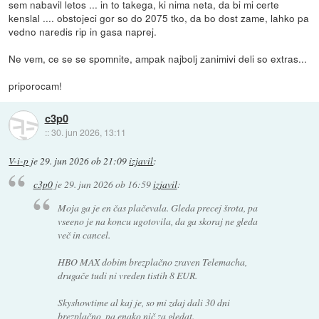
sem nabavil letos ... in to takega, ki nima neta, da bi mi certe
kenslal .... obstojeci gor so do 2075 tko, da bo dost zame, lahko pa
vedno naredis rip in gasa naprej.
Ne vem, ce se se spomnite, ampak najbolj zanimivi deli so extras...
priporocam!
c3p0
::
30. jun 2026, 13:11
V-i-p
je
29. jun 2026 ob 21:09
izjavil
:
c3p0
je
29. jun 2026 ob 16:59
izjavil
:
Moja ga je en čas plačevala. Gleda precej
šrota
, pa
vseeno je na koncu ugotovila, da ga skoraj ne gleda
več in cancel.
HBO MAX dobim brezplačno zraven Telemacha,
drugače tudi ni vreden tistih 8 EUR.
Skyshowtime al kaj je, so mi zdaj dali 30 dni
brezplačno, pa enako nič za gledat.