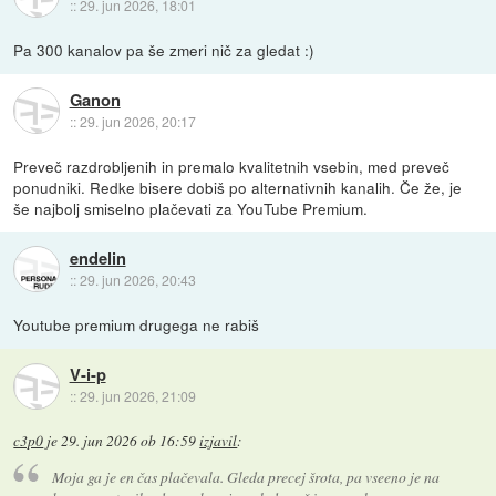
::
29. jun 2026, 18:01
Pa 300 kanalov pa še zmeri nič za gledat :)
Ganon
::
29. jun 2026, 20:17
Preveč razdrobljenih in premalo kvalitetnih vsebin, med preveč
ponudniki. Redke bisere dobiš po alternativnih kanalih. Če že, je
še najbolj smiselno plačevati za YouTube Premium.
endelin
::
29. jun 2026, 20:43
Youtube premium drugega ne rabiš
V-i-p
::
29. jun 2026, 21:09
c3p0
je
29. jun 2026 ob 16:59
izjavil
:
Moja ga je en čas plačevala. Gleda precej
šrota
, pa vseeno je na