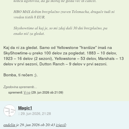
koncu ugotovila, da ga skoraj ne gleda več in cancel.
HBO MAX dobim brezplačno zraven Telemacha, drugače tudi ni
vreden tistih 8 EUR.
Skyshowtime al kaj je, so mi zdaj dali 30 dni brezplačno, pa
enako nič za gledat.
Kaj da ni za gledat. Samo od Yellowstone "franšize" imaš na
SkyShowtime-u preko 100 delov za pogledat. 1883 – 10 delov,
1923 – 16 delov (2 sezoni), Yellowstone – 53 delov, Marshals – 13
delov v prvi sezoni, Dutton Ranch – 9 delov v prvi sezoni.
Bomba, ti rečem ;).
Zgodovina sprememb…
spremenil:
V-i-p
(
29. jun 2026 ob 21:09
)
Magic1
::
29. jun 2026, 21:28
endelin
je
29. jun 2026 ob 20:43
izjavil
: