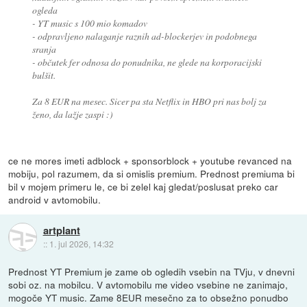
ogleda
- YT music s 100 mio komadov
- odpravljeno nalaganje raznih ad-blockerjev in podobnega
sranja
- občutek fer odnosa do ponudnika, ne glede na korporacijski
bulšit.
Za 8 EUR na mesec. Sicer pa sta Netflix in HBO pri nas bolj za
ženo, da lažje zaspi :)
ce ne mores imeti adblock + sponsorblock + youtube revanced na
mobiju, pol razumem, da si omislis premium. Prednost premiuma bi
bil v mojem primeru le, ce bi zelel kaj gledat/poslusat preko car
android v avtomobilu.
artplant
::
1. jul 2026, 14:32
Prednost YT Premium je zame ob ogledih vsebin na TVju, v dnevni
sobi oz. na mobilcu. V avtomobilu me video vsebine ne zanimajo,
mogoče YT music. Zame 8EUR mesečno za to obsežno ponudbo