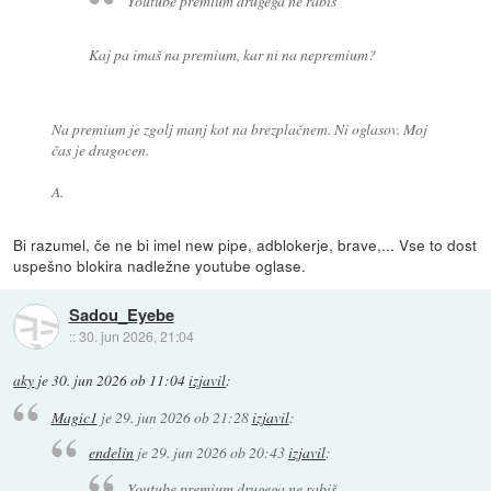
Youtube premium drugega ne rabiš
Kaj pa imaš na premium, kar ni na nepremium?
Na premium je zgolj manj kot na brezplačnem. Ni oglasov. Moj
čas je dragocen.
A.
Bi razumel, če ne bi imel new pipe, adblokerje, brave,... Vse to dost
uspešno blokira nadležne youtube oglase.
Sadou_Eyebe
::
30. jun 2026, 21:04
aky
je
30. jun 2026 ob 11:04
izjavil
:
Magic1
je
29. jun 2026 ob 21:28
izjavil
:
endelin
je
29. jun 2026 ob 20:43
izjavil
:
Youtube premium drugega ne rabiš