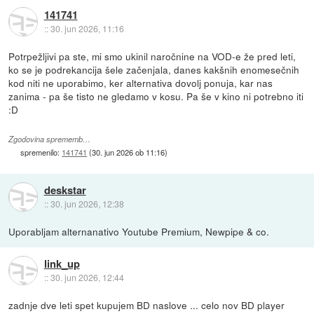
141741
::
30. jun 2026, 11:16
Potrpežljivi pa ste, mi smo ukinil naročnine na VOD-e že pred leti,
ko se je podrekancija šele začenjala, danes kakšnih enomesečnih
kod niti ne uporabimo, ker alternativa dovolj ponuja, kar nas
zanima - pa še tisto ne gledamo v kosu. Pa še v kino ni potrebno iti
:D
Zgodovina sprememb…
spremenilo:
141741
(
30. jun 2026 ob 11:16
)
deskstar
::
30. jun 2026, 12:38
Uporabljam alternanativo Youtube Premium, Newpipe & co.
link_up
::
30. jun 2026, 12:44
zadnje dve leti spet kupujem BD naslove ... celo nov BD player