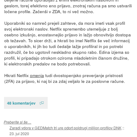
geslom, torej efektivno eno prijavo, znotraj računa pa smo ustvarili
ločene profile. Začenši v ZDA, to ni več možno.
Uporabniki so namreč prejeli zahteve, da mora imeti vsak profil
svoj elektronski naslov. Netflix spremembo utemeljuje z bolj
osebno izkušnjo, enostavnejšo prijavo in lažjo obnovitvijo dostopa
ob težavah. To sicer drži, a hkrati bo imel Netflix še več informacij
o uporabnikih, ki jih bo tudi čedalje lažje profiliral in po potrebi
razdružil, če bo ugotovil neskladno skupno rabo. Edina izjema so
profili, ki pripadajo otrokom oziroma mladoletnim članom družine,
ki elektronskih predalov ne bodo potrebovali.
Hkrati Netflix
omenja
tudi dvostopenjsko preverjanje pristnosti
(2FA) za prijavo, ki naj bi za zdaj veljalo le za poslovne račune.
48 komentarjev
Preberite si še…
Zaradi vdora v GEDMatch tri ure odprt poldrugi milijon profilov DNK
::
23. jul 2020