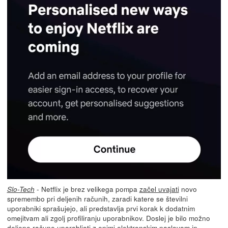
- Netflix je brez velikega pompa
začel uvajati
novo
Slo-Tech
spremembo pri deljenih računih, zaradi katere se številni
uporabniki sprašujejo, ali predstavlja prvi korak k dodatnim
omejitvam ali zgolj profiliranju uporabnikov. Doslej je bilo možno
deljene račune uporabljati z enimi elektronskim naslovom in