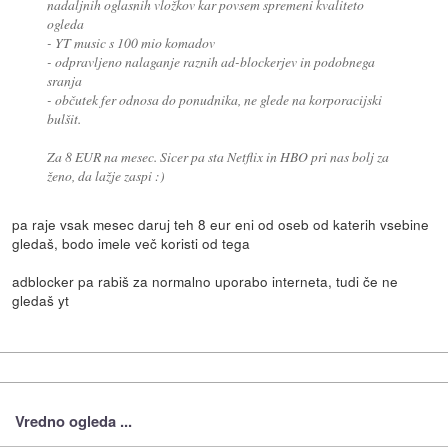
nadaljnih oglasnih vložkov kar povsem spremeni kvaliteto
ogleda
- YT music s 100 mio komadov
- odpravljeno nalaganje raznih ad-blockerjev in podobnega
sranja
- občutek fer odnosa do ponudnika, ne glede na korporacijski
bulšit.
Za 8 EUR na mesec. Sicer pa sta Netflix in HBO pri nas bolj za
ženo, da lažje zaspi :)
pa raje vsak mesec daruj teh 8 eur eni od oseb od katerih vsebine
gledaš, bodo imele več koristi od tega
adblocker pa rabiš za normalno uporabo interneta, tudi če ne
gledaš yt
Vredno ogleda ...