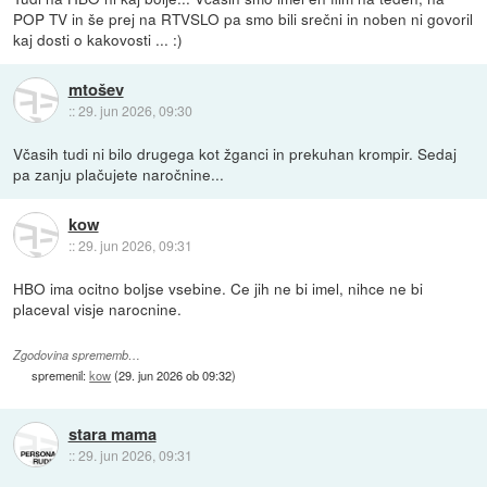
POP TV in še prej na RTVSLO pa smo bili srečni in noben ni govoril
kaj dosti o kakovosti ... :)
mtošev
::
29. jun 2026, 09:30
Včasih tudi ni bilo drugega kot žganci in prekuhan krompir. Sedaj
pa zanju plačujete naročnine...
kow
::
29. jun 2026, 09:31
HBO ima ocitno boljse vsebine. Ce jih ne bi imel, nihce ne bi
placeval visje narocnine.
Zgodovina sprememb…
spremenil:
kow
(
29. jun 2026 ob 09:32
)
stara mama
::
29. jun 2026, 09:31