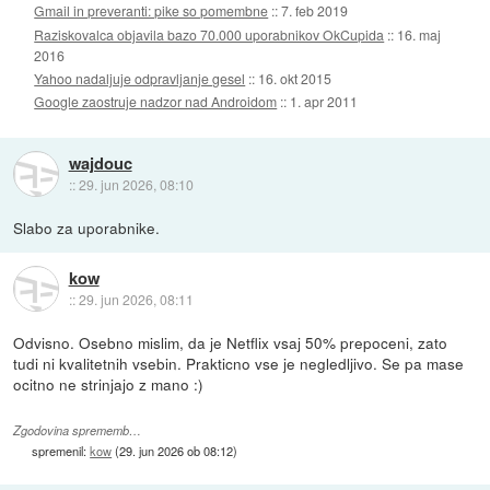
Gmail in preveranti: pike so pomembne
::
7. feb 2019
Raziskovalca objavila bazo 70.000 uporabnikov OkCupida
::
16. maj
2016
Yahoo nadaljuje odpravljanje gesel
::
16. okt 2015
Google zaostruje nadzor nad Androidom
::
1. apr 2011
wajdouc
::
29. jun 2026, 08:10
Slabo za uporabnike.
kow
::
29. jun 2026, 08:11
Odvisno. Osebno mislim, da je Netflix vsaj 50% prepoceni, zato
tudi ni kvalitetnih vsebin. Prakticno vse je negledljivo. Se pa mase
ocitno ne strinjajo z mano :)
Zgodovina sprememb…
spremenil:
kow
(
29. jun 2026 ob 08:12
)