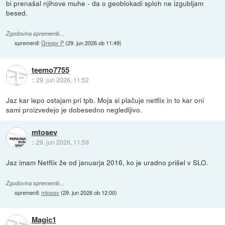
bi prenašal njihove muhe - da o geoblokadi sploh ne izgubljam
besed.
Zgodovina sprememb…
spremenil:
Gregor P
(
29. jun 2026 ob 11:49
)
teemo7755
::
29. jun 2026, 11:52
Jaz kar lepo ostajam pri tpb. Moja si plačuje netflix in to kar oni
sami proizvedejo je dobesedno negledljivo.
mtosev
::
29. jun 2026, 11:59
Jaz imam Netflix že od januarja 2016, ko je uradno prišel v SLO.
Zgodovina sprememb…
spremenil:
mtosev
(
29. jun 2026 ob 12:00
)
Magic1