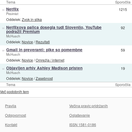
Tema
Sporočila
»
Netflix
1215
Pesimist
Oddelek:
Zvok in slika
»
Netflixova palica dosegla tudi Slovenijo, YouTube
92
podražil Premium
McHusch
Oddelek:
Novice
/
Rezultati
»
Gmail in preveranti: pike so pomembne
59
McHusch
Oddelek:
Novice
/
Omrežja / internet
»
Objavljen arhiv Ashley Madison pristen
19
McHusch
Oddelek:
Novice
/
Zasebnost
Tema
Sporočila
Več podobnih tem
Pravila
Večina pravic pridržanih
Odgovornost
Oglaševanje
Kontakt
ISSN 1581-0186