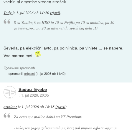
vsebin ni omembe vreden strošek.
Tody
je
1. jul 2026 ob 14:20
izjavil
:
8 za Youtbe, 9 za HBO in 10 za Netflix pa 10 za mobilca, pa 50
za televizijo... pa 20 za internet da sploh kaj dela :D
Seveda, pa električni avto, pa polnilnica, pa vinjete ... se nabere.
Vse mormo met.
Zgodovina sprememb…
spremenil:
artplant
(
1. jul 2026 ob 14:42
)
Sadou_Eyebe
::
1. jul 2026, 20:05
artplant
je
1. jul 2026 ob 14:18
izjavil
:
Za ceno ene malice dobiš na YT Premium:
- takojšen zagon željene vsebine, brez pol minute oglaševanja in