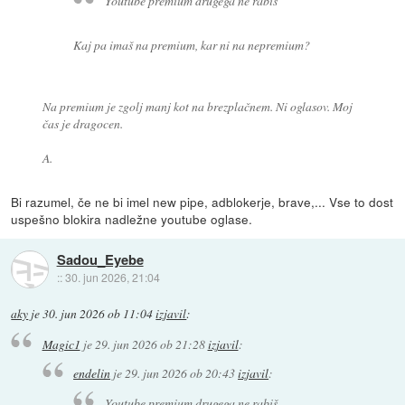
Youtube premium drugega ne rabiš
Kaj pa imaš na premium, kar ni na nepremium?
Na premium je zgolj manj kot na brezplačnem. Ni oglasov. Moj
čas je dragocen.
A.
Bi razumel, če ne bi imel new pipe, adblokerje, brave,... Vse to dost
uspešno blokira nadležne youtube oglase.
Sadou_Eyebe
::
30. jun 2026, 21:04
aky
je
30. jun 2026 ob 11:04
izjavil
:
Magic1
je
29. jun 2026 ob 21:28
izjavil
:
endelin
je
29. jun 2026 ob 20:43
izjavil
:
Youtube premium drugega ne rabiš