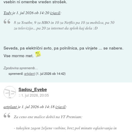
vsebin ni omembe vreden strošek.
Tody
je
1. jul 2026 ob 14:20
izjavil
:
8 za Youtbe, 9 za HBO in 10 za Netflix pa 10 za mobilca, pa 50
za televizijo... pa 20 za internet da sploh kaj dela :D
Seveda, pa električni avto, pa polnilnica, pa vinjete ... se nabere.
Vse mormo met.
Zgodovina sprememb…
spremenil:
artplant
(
1. jul 2026 ob 14:42
)
Sadou_Eyebe
::
1. jul 2026, 20:05
artplant
je
1. jul 2026 ob 14:18
izjavil
:
Za ceno ene malice dobiš na YT Premium:
- takojšen zagon željene vsebine, brez pol minute oglaševanja in