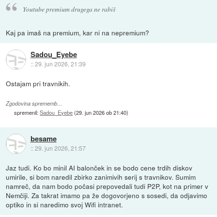
Youtube premium drugega ne rabiš
Kaj pa imaš na premium, kar ni na nepremium?
Sadou_Eyebe
::
29. jun 2026, 21:39
Ostajam pri travnikih.
Zgodovina sprememb…
spremenil:
Sadou_Eyebe
(
29. jun 2026 ob 21:40
)
besame
::
29. jun 2026, 21:57
Jaz tudi. Ko bo minil AI balonček in se bodo cene trdih diskov
umirile, si bom naredil zbirko zanimivih serij s travnikov. Sumim
namreč, da nam bodo počasi prepovedali tudi P2P, kot na primer v
Nemčiji. Za takrat imamo pa že dogovorjeno s sosedi, da odjavimo
optiko in si naredimo svoj Wifi intranet.