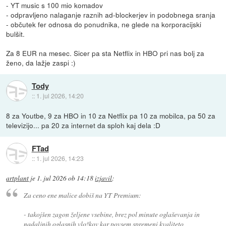
- YT music s 100 mio komadov
- odpravljeno nalaganje raznih ad-blockerjev in podobnega sranja
- občutek fer odnosa do ponudnika, ne glede na korporacijski
bulšit.
Za 8 EUR na mesec. Sicer pa sta Netflix in HBO pri nas bolj za
ženo, da lažje zaspi :)
Tody
::
1. jul 2026, 14:20
8 za Youtbe, 9 za HBO in 10 za Netflix pa 10 za mobilca, pa 50 za
televizijo... pa 20 za internet da sploh kaj dela :D
FTad
::
1. jul 2026, 14:23
artplant
je
1. jul 2026 ob 14:18
izjavil
:
Za ceno ene malice dobiš na YT Premium:
- takojšen zagon željene vsebine, brez pol minute oglaševanja in
nadaljnih oglasnih vložkov kar povsem spremeni kvaliteto