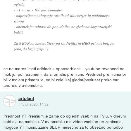
ogleda
- YT music s 100 mio komadov
- odpravljeno nalaganje raznih ad-blockerjev in podobnega
sranja
- občutek fer odnosa do ponudnika, ne glede na korporacijski
bulšit.
Za 8 EUR na mesec. Sicer pa sta Netflix in HBO pri nas bolj za
ženo, da lažje zaspi :)
ce ne mores imeti adblock + sponsorblock + youtube revanced na
mobiju, pol razumem, da si omislis premium. Prednost premiuma bi
bil v mojem primeru le, ce bi zelel kaj gledat/poslusat preko car
android v avtomobilu.
artplant
::
1. jul 2026, 14:32
Prednost YT Premium je zame ob ogledih vsebin na TVju, v dnevni
sobi oz. na mobilcu. V avtomobilu me video vsebine ne zanimajo,
mogoče YT music. Zame 8EUR mesečno za to obsežno ponudbo