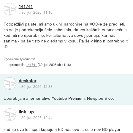
141741
::
30. jun 2026, 11:16
Potrpežljivi pa ste, mi smo ukinil naročnine na VOD-e že pred leti,
ko se je podrekancija šele začenjala, danes kakšnih enomesečnih
kod niti ne uporabimo, ker alternativa dovolj ponuja, kar nas
zanima - pa še tisto ne gledamo v kosu. Pa še v kino ni potrebno iti
:D
Zgodovina sprememb…
spremenilo:
141741
(
30. jun 2026 ob 11:16
)
deskstar
::
30. jun 2026, 12:38
Uporabljam alternanativo Youtube Premium, Newpipe & co.
link_up
::
30. jun 2026, 12:44
zadnje dve leti spet kupujem BD naslove ... celo nov BD player