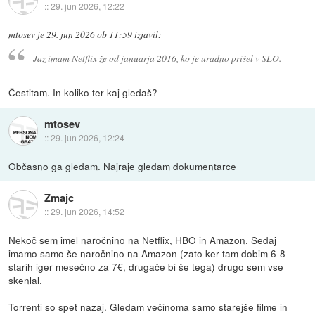
::
29. jun 2026, 12:22
mtosev
je
29. jun 2026 ob 11:59
izjavil
:
Jaz imam Netflix že od januarja 2016, ko je uradno prišel v SLO.
Čestitam. In koliko ter kaj gledaš?
mtosev
::
29. jun 2026, 12:24
Občasno ga gledam. Najraje gledam dokumentarce
Zmajc
::
29. jun 2026, 14:52
Nekoč sem imel naročnino na Netflix, HBO in Amazon. Sedaj
imamo samo še naročnino na Amazon (zato ker tam dobim 6-8
starih iger mesečno za 7€, drugače bi še tega) drugo sem vse
skenlal.
Torrenti so spet nazaj. Gledam večinoma samo starejše filme in