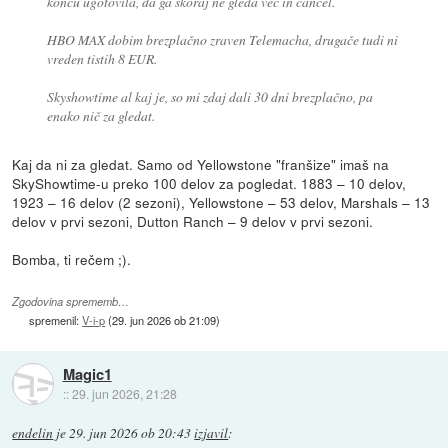
koncu ugotovila, da ga skoraj ne gleda več in cancel.
HBO MAX dobim brezplačno zraven Telemacha, drugače tudi ni
vreden tistih 8 EUR.
Skyshowtime al kaj je, so mi zdaj dali 30 dni brezplačno, pa
enako nič za gledat.
Kaj da ni za gledat. Samo od Yellowstone "franšize" imaš na
SkyShowtime-u preko 100 delov za pogledat. 1883 – 10 delov,
1923 – 16 delov (2 sezoni), Yellowstone – 53 delov, Marshals – 13
delov v prvi sezoni, Dutton Ranch – 9 delov v prvi sezoni.
Bomba, ti rečem ;).
Zgodovina sprememb…
spremenil:
V-i-p
(
29. jun 2026 ob 21:09
)
Magic1
::
29. jun 2026, 21:28
endelin
je
29. jun 2026 ob 20:43
izjavil
: