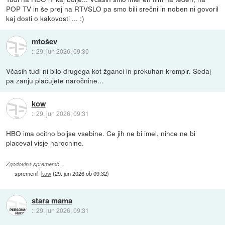
POP TV in še prej na RTVSLO pa smo bili srečni in noben ni govoril
kaj dosti o kakovosti ... :)
mtošev
::
29. jun 2026, 09:30
Včasih tudi ni bilo drugega kot žganci in prekuhan krompir. Sedaj
pa zanju plačujete naročnine...
kow
::
29. jun 2026, 09:31
HBO ima ocitno boljse vsebine. Ce jih ne bi imel, nihce ne bi
placeval visje narocnine.
Zgodovina sprememb…
spremenil:
kow
(
29. jun 2026 ob 09:32
)
stara mama
::
29. jun 2026, 09:31