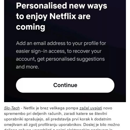
- Netflix je brez velikega pompa
začel uvajati
novo
Slo-Tech
spremembo pri deljenih računih, zaradi katere se številni
uporabniki sprašujejo, ali predstavlja prvi korak k dodatnim
omejitvam ali zgolj profiliranju uporabnikov. Doslej je bilo možno
deljene račune uporabljati z enimi elektronskim naslovom in