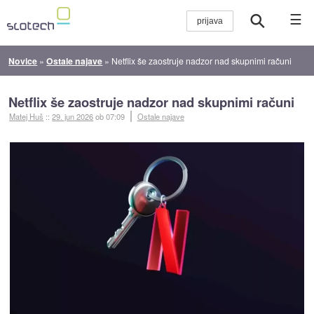
☰
Novice
»
Ostale najave
»
Netflix še zaostruje nadzor nad skupnimi računi
Netflix še zaostruje nadzor nad skupnimi računi
Matej Huš
::
29. jun 2026
ob 07:09
Ostale najave