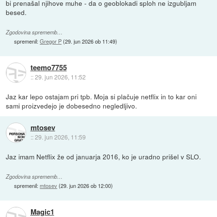
bi prenašal njihove muhe - da o geoblokadi sploh ne izgubljam
besed.
Zgodovina sprememb…
spremenil:
Gregor P
(
29. jun 2026 ob 11:49
)
teemo7755
::
29. jun 2026, 11:52
Jaz kar lepo ostajam pri tpb. Moja si plačuje netflix in to kar oni
sami proizvedejo je dobesedno negledljivo.
mtosev
::
29. jun 2026, 11:59
Jaz imam Netflix že od januarja 2016, ko je uradno prišel v SLO.
Zgodovina sprememb…
spremenil:
mtosev
(
29. jun 2026 ob 12:00
)
Magic1