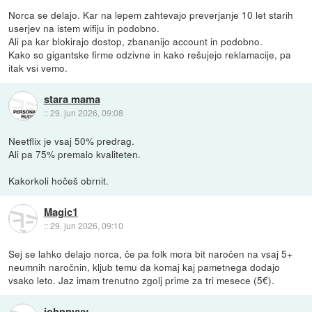
Norca se delajo. Kar na lepem zahtevajo preverjanje 10 let starih
userjev na istem wifiju in podobno.
Ali pa kar blokirajo dostop, zbananijo account in podobno.
Kako so gigantske firme odzivne in kako rešujejo reklamacije, pa
itak vsi vemo.
stara mama
::
29. jun 2026, 09:08
Neetflix je vsaj 50% predrag.
Ali pa 75% premalo kvaliteten.
Kakorkoli hočeš obrnit.
Magic1
::
29. jun 2026, 09:10
Sej se lahko delajo norca, če pa folk mora bit naročen na vsaj 5+
neumnih naročnin, kljub temu da komaj kaj pametnega dodajo
vsako leto. Jaz imam trenutno zgolj prime za tri mesece (5€).
johnnyyy