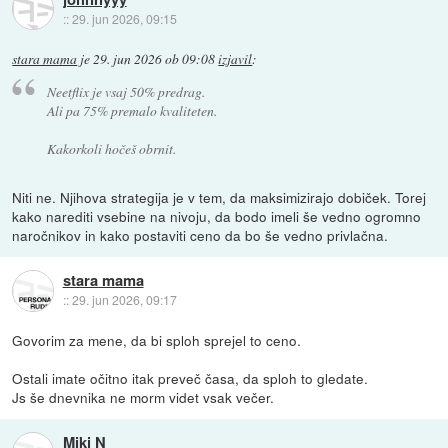
::
29. jun 2026, 09:15
stara mama
je
29. jun 2026 ob 09:08
izjavil
:
Neetflix je vsaj 50% predrag.
Ali pa 75% premalo kvaliteten.
Kakorkoli hočeš obrnit.
Niti ne. Njihova strategija je v tem, da maksimizirajo dobiček. Torej
kako narediti vsebine na nivoju, da bodo imeli še vedno ogromno
naročnikov in kako postaviti ceno da bo še vedno privlačna.
stara mama
::
29. jun 2026, 09:17
Govorim za mene, da bi sploh sprejel to ceno.
Ostali imate očitno itak preveč časa, da sploh to gledate.
Js še dnevnika ne morm videt vsak večer.
Miki N