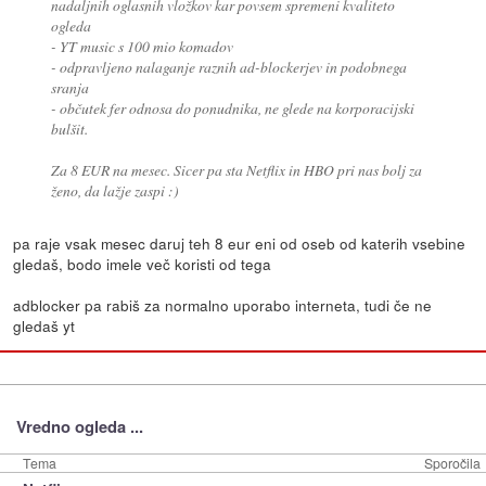
nadaljnih oglasnih vložkov kar povsem spremeni kvaliteto
ogleda
- YT music s 100 mio komadov
- odpravljeno nalaganje raznih ad-blockerjev in podobnega
sranja
- občutek fer odnosa do ponudnika, ne glede na korporacijski
bulšit.
Za 8 EUR na mesec. Sicer pa sta Netflix in HBO pri nas bolj za
ženo, da lažje zaspi :)
pa raje vsak mesec daruj teh 8 eur eni od oseb od katerih vsebine
gledaš, bodo imele več koristi od tega
adblocker pa rabiš za normalno uporabo interneta, tudi če ne
gledaš yt
Vredno ogleda ...
Tema
Sporočila