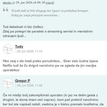
mtošev
je
29. jun 2026 ob 09:30
izjavil
:
Včasih tudi ni bilo drugega kot žganci in prekuhan krompir.
Sedaj pa zanju plačujete naročnine...
Tud debelosti ni blo (toliko)
Zdaj pa potegni še paralelo s streaming servisi in mentalnim
zdravjem ljudi...
Tody
::
29. jun 2026, 11:10
Hbo vsaj v slo imaš preko ponudnikov... Sicer zelo čudna izjava
Netflix tudi že 2x dvignil naročnino pa ne zgleda da jim manjka
uporabikov
Gregor P
::
29. jun 2026, 11:48
Če mi mislijo bolj zakomplicirati uporabo (in jaz ne delim gesla z
drugimi, le doma imam več naprav), bom pač prekinil naročnino;
ker kot ste napisali ostali, vsebina je v bistvu premalo kvalitetna, da