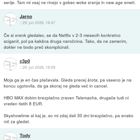
serije. Tam mi vsaj ne rinejo v gobec woke sranja in new age smeti.
Jarno
::
29. jun 2026, 16:47
Če si orenk gledalec, se da Netflix v 2-3 mesecih konkretno
sciganit, pol pa kakšna druga naročnina. Tako, da ne zamerim,
dokler ne bodo preč skomplicirali.
c3p0
::
29. jun 2026, 16:59
Moja ga je en čas plačevala. Gleda precej
, pa vseeno je na
šrota
koncu ugotovila, da ga skoraj ne gleda več in cancel.
HBO MAX dobim brezplačno zraven Telemacha, drugače tudi ni
vreden tistih 8 EUR.
Skyshowtime al kaj je, so mi zdaj dali 30 dni brezplačno, pa enako
nič za gledat.
Tody