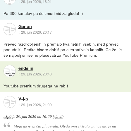
::
29. jun 2026, 18:01
Pa 300 kanalov pa še zmeri nič za gledat :)
Ganon
::
29. jun 2026, 20:17
Preveč razdrobljenih in premalo kvalitetnih vsebin, med preveč
ponudniki. Redke bisere dobiš po alternativnih kanalih. Če že, je
še najbolj smiselno plačevati za YouTube Premium.
endelin
::
29. jun 2026, 20:43
Youtube premium drugega ne rabiš
V-i-p
::
29. jun 2026, 21:09
c3p0
je
29. jun 2026 ob 16:59
izjavil
:
Moja ga je en čas plačevala. Gleda precej
šrota
, pa vseeno je na