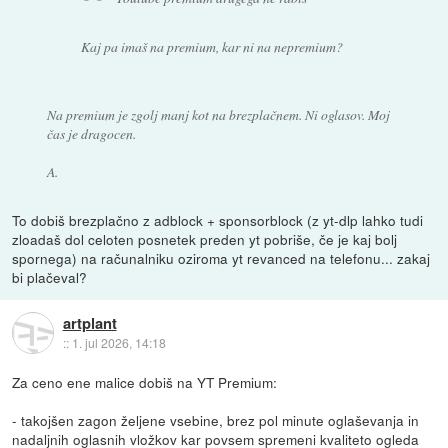
Kaj pa imaš na premium, kar ni na nepremium?
Na premium je zgolj manj kot na brezplačnem. Ni oglasov. Moj
čas je dragocen.
A.
To dobiš brezplačno z adblock + sponsorblock (z yt-dlp lahko tudi
zloadaš dol celoten posnetek preden yt pobriše, če je kaj bolj
spornega) na računalniku oziroma yt revanced na telefonu... zakaj
bi plačeval?
artplant
::
1. jul 2026, 14:18
Za ceno ene malice dobiš na YT Premium:
- takojšen zagon željene vsebine, brez pol minute oglaševanja in
nadaljnih oglasnih vložkov kar povsem spremeni kvaliteto ogleda