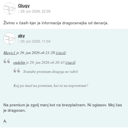
Glugy
::
29. jun 2026, 22:35
Živimo v časih kjer je informacija dragocenejša od denarja.
aky
::
30. jun 2026, 11:04
Magic1
je
29. jun 2026 ob 21:28
izjavil
:
endelin
je
29. jun 2026 ob 20:43
izjavil
:
Youtube premium drugega ne rabiš
Kaj pa imaš na premium, kar ni na nepremium?
Na premium je zgolj manj kot na brezplačnem. Ni oglasov. Moj čas
je dragocen.
A.