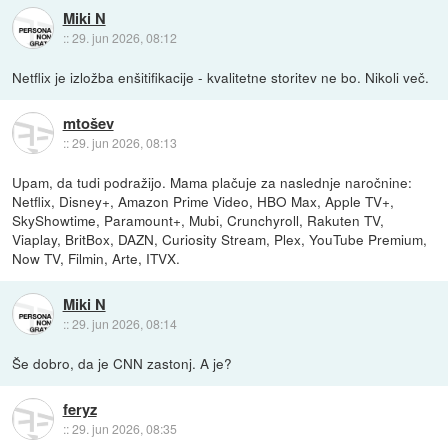
Miki N
::
29. jun 2026, 08:12
Netflix je izložba enšitifikacije - kvalitetne storitev ne bo. Nikoli več.
mtošev
::
29. jun 2026, 08:13
Upam, da tudi podražijo. Mama plačuje za naslednje naročnine:
Netflix, Disney+, Amazon Prime Video, HBO Max, Apple TV+,
SkyShowtime, Paramount+, Mubi, Crunchyroll, Rakuten TV,
Viaplay, BritBox, DAZN, Curiosity Stream, Plex, YouTube Premium,
Now TV, Filmin, Arte, ITVX.
Miki N
::
29. jun 2026, 08:14
Še dobro, da je CNN zastonj. A je?
feryz
::
29. jun 2026, 08:35