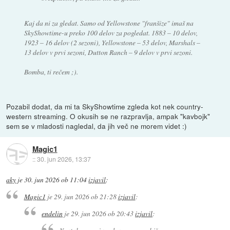
Kaj da ni za gledat. Samo od Yellowstone "franšize" imaš na
SkyShowtime-u preko 100 delov za pogledat. 1883 – 10 delov,
1923 – 16 delov (2 sezoni), Yellowstone – 53 delov, Marshals –
13 delov v prvi sezoni, Dutton Ranch – 9 delov v prvi sezoni.
Bomba, ti rečem ;).
Pozabil dodat, da mi ta SkyShowtime zgleda kot nek country-
western streaming. O okusih se ne razpravlja, ampak "kavbojk"
sem se v mladosti nagledal, da jih več ne morem videt :)
Magic1
::
30. jun 2026, 13:37
aky
je
30. jun 2026 ob 11:04
izjavil
:
Magic1
je
29. jun 2026 ob 21:28
izjavil
:
endelin
je
29. jun 2026 ob 20:43
izjavil
: