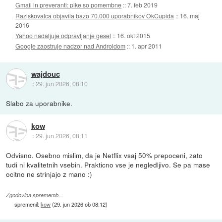
Gmail in preveranti: pike so pomembne
::
7. feb 2019
Raziskovalca objavila bazo 70.000 uporabnikov OkCupida
::
16. maj
2016
Yahoo nadaljuje odpravljanje gesel
::
16. okt 2015
Google zaostruje nadzor nad Androidom
::
1. apr 2011
wajdouc
::
29. jun 2026, 08:10
Slabo za uporabnike.
kow
::
29. jun 2026, 08:11
Odvisno. Osebno mislim, da je Netflix vsaj 50% prepoceni, zato
tudi ni kvalitetnih vsebin. Prakticno vse je negledljivo. Se pa mase
ocitno ne strinjajo z mano :)
Zgodovina sprememb…
spremenil:
kow
(
29. jun 2026 ob 08:12
)