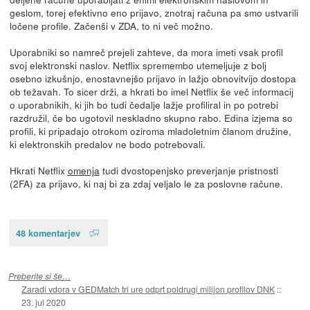
geslom, torej efektivno eno prijavo, znotraj računa pa smo ustvarili
ločene profile. Začenši v ZDA, to ni več možno.
Uporabniki so namreč prejeli zahteve, da mora imeti vsak profil
svoj elektronski naslov. Netflix spremembo utemeljuje z bolj
osebno izkušnjo, enostavnejšo prijavo in lažjo obnovitvijo dostopa
ob težavah. To sicer drži, a hkrati bo imel Netflix še več informacij
o uporabnikih, ki jih bo tudi čedalje lažje profiliral in po potrebi
razdružil, če bo ugotovil neskladno skupno rabo. Edina izjema so
profili, ki pripadajo otrokom oziroma mladoletnim članom družine,
ki elektronskih predalov ne bodo potrebovali.
Hkrati Netflix
omenja
tudi dvostopenjsko preverjanje pristnosti
(2FA) za prijavo, ki naj bi za zdaj veljalo le za poslovne račune.
48 komentarjev
Preberite si še…
Zaradi vdora v GEDMatch tri ure odprt poldrugi milijon profilov DNK
::
23. jul 2020