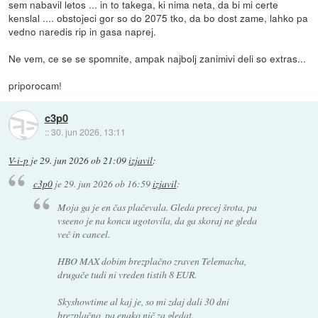
sem nabavil letos ... in to takega, ki nima neta, da bi mi certe
kenslal .... obstojeci gor so do 2075 tko, da bo dost zame, lahko pa
vedno naredis rip in gasa naprej.
Ne vem, ce se se spomnite, ampak najbolj zanimivi deli so extras...
priporocam!
c3p0
::
30. jun 2026, 13:11
V-i-p
je
29. jun 2026 ob 21:09
izjavil
:
c3p0
je
29. jun 2026 ob 16:59
izjavil
:
Moja ga je en čas plačevala. Gleda precej
šrota
, pa
vseeno je na koncu ugotovila, da ga skoraj ne gleda
več in cancel.
HBO MAX dobim brezplačno zraven Telemacha,
drugače tudi ni vreden tistih 8 EUR.
Skyshowtime al kaj je, so mi zdaj dali 30 dni
brezplačno, pa enako nič za gledat.