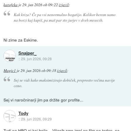
karafeka
je
29. jun 2026 ob 09:22
izjavil
:
Kak kriza? Če pa vsi nenormalno bogatijo. Kolikor berem samo
na borzi kaj kupiš, pa maš par sto jurjev v dveh mesecih.
Ni zime za Eskime.
Snajper_
::
29. jun 2026, 09:28
Magic1
je
29. jun 2026 ob 09:18
izjavil
:
Sej se vidi kako maksimizirajo dobiček, preprosto večina navije
ceno.
Sej vi naročninarji jim pa držite gor profite...
Tody
::
29. jun 2026, 09:29
Tudi na HBO ni kaj bolje... Včasih smo imel en film na teden, na