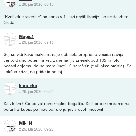
::
29. jun 2026, 09:17
"Kvalitetne vsebine" so samo v 1. fazi enšitifikacije, ko se še zbira
čreda.
Magic1
::
29. jun 2026, 09:18
Sej se vidi kako maksimizirajo dobiček, preprosto večina navije
ceno. Samo potem ni več zanemarljiv znesek pod 10$ in folk
počasi dojema, da ne more imeti 10 naročnin (tudi nima smisla). Še
kakšna kriza, da pride in bo joj.
karafeka
::
29. jun 2026, 09:22
Kak kriza? Če pa vsi nenormalno bogatijo. Kolikor berem samo na
borzi kaj kupiš, pa maš par sto jurjev v dveh mesecih.
Miki N
::
29. jun 2026, 09:27