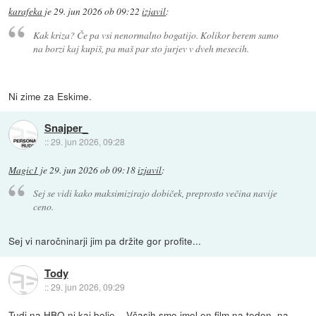
karafeka
je
29. jun 2026 ob 09:22
izjavil
:
Kak kriza? Če pa vsi nenormalno bogatijo. Kolikor berem samo
na borzi kaj kupiš, pa maš par sto jurjev v dveh mesecih.
Ni zime za Eskime.
Snajper_
::
29. jun 2026, 09:28
Magic1
je
29. jun 2026 ob 09:18
izjavil
:
Sej se vidi kako maksimizirajo dobiček, preprosto večina navije
ceno.
Sej vi naročninarji jim pa držite gor profite...
Tody
::
29. jun 2026, 09:29
Tudi na HBO ni kaj bolje... Včasih smo imel en film na teden, na