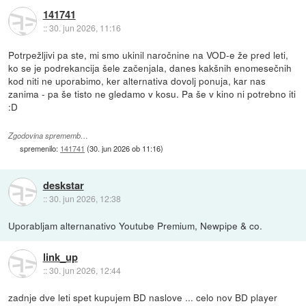
141741
::
30. jun 2026, 11:16
Potrpežljivi pa ste, mi smo ukinil naročnine na VOD-e že pred leti,
ko se je podrekancija šele začenjala, danes kakšnih enomesečnih
kod niti ne uporabimo, ker alternativa dovolj ponuja, kar nas
zanima - pa še tisto ne gledamo v kosu. Pa še v kino ni potrebno iti
:D
Zgodovina sprememb…
spremenilo:
141741
(
30. jun 2026 ob 11:16
)
deskstar
::
30. jun 2026, 12:38
Uporabljam alternanativo Youtube Premium, Newpipe & co.
link_up
::
30. jun 2026, 12:44
zadnje dve leti spet kupujem BD naslove ... celo nov BD player