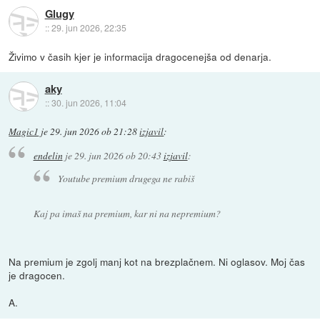
Glugy
::
29. jun 2026, 22:35
Živimo v časih kjer je informacija dragocenejša od denarja.
aky
::
30. jun 2026, 11:04
Magic1
je
29. jun 2026 ob 21:28
izjavil
:
endelin
je
29. jun 2026 ob 20:43
izjavil
:
Youtube premium drugega ne rabiš
Kaj pa imaš na premium, kar ni na nepremium?
Na premium je zgolj manj kot na brezplačnem. Ni oglasov. Moj čas
je dragocen.
A.