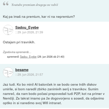
Youtube premium drugega ne rabiš
Kaj pa imaš na premium, kar ni na nepremium?
Sadou_Eyebe
::
29. jun 2026, 21:39
Ostajam pri travnikih.
Zgodovina sprememb…
spremenil:
Sadou_Eyebe
(
29. jun 2026 ob 21:40
)
besame
::
29. jun 2026, 21:57
Jaz tudi. Ko bo minil AI balonček in se bodo cene trdih diskov
umirile, si bom naredil zbirko zanimivih serij s travnikov. Sumim
namreč, da nam bodo počasi prepovedali tudi P2P, kot na primer v
Nemčiji. Za takrat imamo pa že dogovorjeno s sosedi, da odjavimo
optiko in si naredimo svoj Wifi intranet.