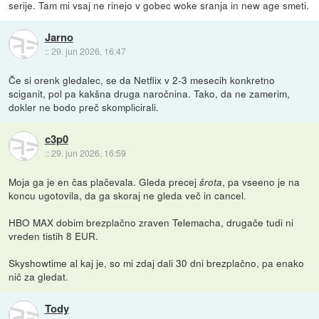
serije. Tam mi vsaj ne rinejo v gobec woke sranja in new age smeti.
Jarno
::
29. jun 2026, 16:47
Če si orenk gledalec, se da Netflix v 2-3 mesecih konkretno
sciganit, pol pa kakšna druga naročnina. Tako, da ne zamerim,
dokler ne bodo preč skomplicirali.
c3p0
::
29. jun 2026, 16:59
Moja ga je en čas plačevala. Gleda precej
, pa vseeno je na
šrota
koncu ugotovila, da ga skoraj ne gleda več in cancel.
HBO MAX dobim brezplačno zraven Telemacha, drugače tudi ni
vreden tistih 8 EUR.
Skyshowtime al kaj je, so mi zdaj dali 30 dni brezplačno, pa enako
nič za gledat.
Tody