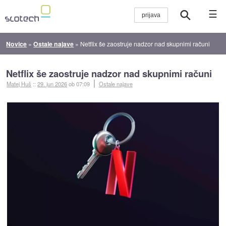
☰
Novice
»
Ostale najave
»
Netflix še zaostruje nadzor nad skupnimi računi
Netflix še zaostruje nadzor nad skupnimi računi
Matej Huš
::
29. jun 2026
ob 07:09
Ostale najave