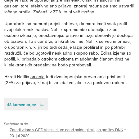
geslom, torej efektivno eno prijavo, znotraj računa pa smo ustvarili
ločene profile. Začenši v ZDA, to ni več možno.
Uporabniki so namreč prejeli zahteve, da mora imeti vsak profil
svoj elektronski naslov. Netflix spremembo utemeljuje z bolj
osebno izkušnjo, enostavnejšo prijavo in lažjo obnovitvijo dostopa
ob težavah. To sicer drži, a hkrati bo imel Netflix še več informacij
o uporabnikih, ki jih bo tudi čedalje lažje profiliral in po potrebi
razdružil, če bo ugotovil neskladno skupno rabo. Edina izjema so
profili, ki pripadajo otrokom oziroma mladoletnim članom družine,
ki elektronskih predalov ne bodo potrebovali.
Hkrati Netflix
omenja
tudi dvostopenjsko preverjanje pristnosti
(2FA) za prijavo, ki naj bi za zdaj veljalo le za poslovne račune.
48 komentarjev
Preberite si še…
Zaradi vdora v GEDMatch tri ure odprt poldrugi milijon profilov DNK
::
23. jul 2020