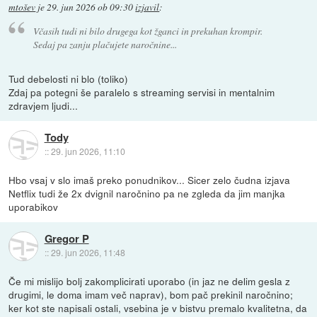
mtošev
je
29. jun 2026 ob 09:30
izjavil
:
Včasih tudi ni bilo drugega kot žganci in prekuhan krompir.
Sedaj pa zanju plačujete naročnine...
Tud debelosti ni blo (toliko)
Zdaj pa potegni še paralelo s streaming servisi in mentalnim
zdravjem ljudi...
Tody
::
29. jun 2026, 11:10
Hbo vsaj v slo imaš preko ponudnikov... Sicer zelo čudna izjava
Netflix tudi že 2x dvignil naročnino pa ne zgleda da jim manjka
uporabikov
Gregor P
::
29. jun 2026, 11:48
Če mi mislijo bolj zakomplicirati uporabo (in jaz ne delim gesla z
drugimi, le doma imam več naprav), bom pač prekinil naročnino;
ker kot ste napisali ostali, vsebina je v bistvu premalo kvalitetna, da