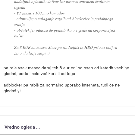
nadaljnih oglasnih vložkov kar povsem spremeni kvaliteto
ogleda
- YT music s 100 mio komadov
- odpravljeno nalaganje raznih ad-blockerjev in podobnega
sranja
- občutek fer odnosa do ponudnika, ne glede na korporacijski
bulšit.
Za 8 EUR na mesec. Sicer pa sta Netflix in HBO pri nas bolj za
ženo, da lažje zaspi :)
pa raje vsak mesec daruj teh 8 eur eni od oseb od katerih vsebine
gledaš, bodo imele več koristi od tega
adblocker pa rabiš za normalno uporabo interneta, tudi če ne
gledaš yt
Vredno ogleda ...