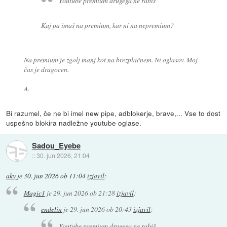
Youtube premium drugega ne rabiš
Kaj pa imaš na premium, kar ni na nepremium?
Na premium je zgolj manj kot na brezplačnem. Ni oglasov. Moj
čas je dragocen.
A.
Bi razumel, če ne bi imel new pipe, adblokerje, brave,... Vse to dost
uspešno blokira nadležne youtube oglase.
Sadou_Eyebe
::
30. jun 2026, 21:04
aky
je
30. jun 2026 ob 11:04
izjavil
:
Magic1
je
29. jun 2026 ob 21:28
izjavil
:
endelin
je
29. jun 2026 ob 20:43
izjavil
:
Youtube premium drugega ne rabiš