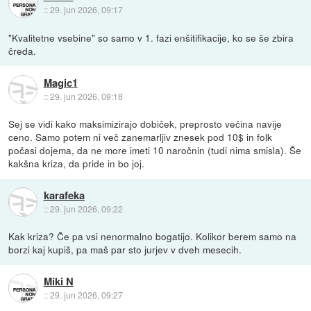
::
29. jun 2026, 09:17
"Kvalitetne vsebine" so samo v 1. fazi enšitifikacije, ko se še zbira
čreda.
Magic1
::
29. jun 2026, 09:18
Sej se vidi kako maksimizirajo dobiček, preprosto večina navije
ceno. Samo potem ni več zanemarljiv znesek pod 10$ in folk
počasi dojema, da ne more imeti 10 naročnin (tudi nima smisla). Še
kakšna kriza, da pride in bo joj.
karafeka
::
29. jun 2026, 09:22
Kak kriza? Če pa vsi nenormalno bogatijo. Kolikor berem samo na
borzi kaj kupiš, pa maš par sto jurjev v dveh mesecih.
Miki N
::
29. jun 2026, 09:27