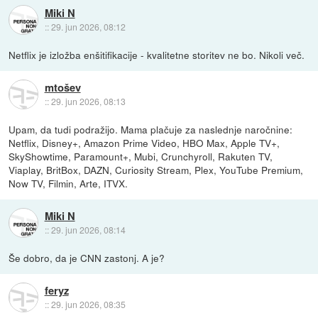
Miki N
::
29. jun 2026, 08:12
Netflix je izložba enšitifikacije - kvalitetne storitev ne bo. Nikoli več.
mtošev
::
29. jun 2026, 08:13
Upam, da tudi podražijo. Mama plačuje za naslednje naročnine:
Netflix, Disney+, Amazon Prime Video, HBO Max, Apple TV+,
SkyShowtime, Paramount+, Mubi, Crunchyroll, Rakuten TV,
Viaplay, BritBox, DAZN, Curiosity Stream, Plex, YouTube Premium,
Now TV, Filmin, Arte, ITVX.
Miki N
::
29. jun 2026, 08:14
Še dobro, da je CNN zastonj. A je?
feryz
::
29. jun 2026, 08:35