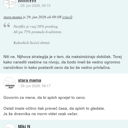
::
29. jun 2026, 09:15
stara mama
je
29. jun 2026 ob 09:08
izjavil
:
Neetflix je vsaj 50% predrag.
Ali pa 75% premalo kvaliteten.
Kakorkoli hočeš obrnit.
Niti ne. Njihova strategija je v tem, da maksimizirajo dobiček. Torej
kako narediti vsebine na nivoju, da bodo imeli še vedno ogromno
naročnikov in kako postaviti ceno da bo še vedno privlačna.
stara mama
::
29. jun 2026, 09:17
Govorim za mene, da bi sploh sprejel to ceno.
Ostali imate očitno itak preveč časa, da sploh to gledate.
Js še dnevnika ne morm videt vsak večer.
Miki N