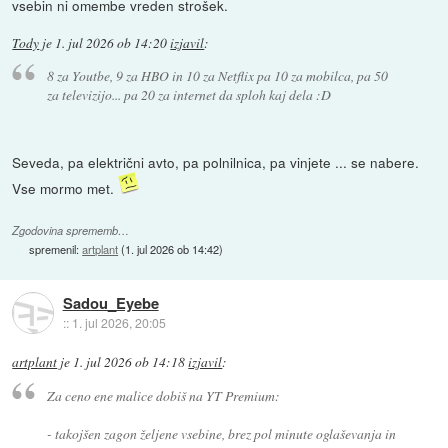
vsebin ni omembe vreden strošek.
Tody
je
1. jul 2026 ob 14:20
izjavil
:
8 za Youtbe, 9 za HBO in 10 za Netflix pa 10 za mobilca, pa 50
za televizijo... pa 20 za internet da sploh kaj dela :D
Seveda, pa električni avto, pa polnilnica, pa vinjete ... se nabere.
Vse mormo met.
Zgodovina sprememb…
spremenil:
artplant
(
1. jul 2026 ob 14:42
)
Sadou_Eyebe
::
1. jul 2026, 20:05
artplant
je
1. jul 2026 ob 14:18
izjavil
:
Za ceno ene malice dobiš na YT Premium:
- takojšen zagon željene vsebine, brez pol minute oglaševanja in