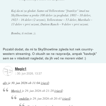
Kaj da ni za gledat. Samo od Yellowstone "franšize" imaš na
SkyShowtime-u preko 100 delov za pogledat. 1883 – 10 delov,
1923 – 16 delov (2 sezoni), Yellowstone – 53 delov, Marshals –
13 delov v prvi sezoni, Dutton Ranch – 9 delov v prvi sezoni.
Bomba, ti rečem ;).
Pozabil dodat, da mi ta SkyShowtime zgleda kot nek country-
western streaming. O okusih se ne razpravlja, ampak "kavbojk"
sem se v mladosti nagledal, da jih več ne morem videt :)
Magic1
::
30. jun 2026, 13:37
aky
je
30. jun 2026 ob 11:04
izjavil
:
Magic1
je
29. jun 2026 ob 21:28
izjavil
:
endelin
je
29. jun 2026 ob 20:43
izjavil
: