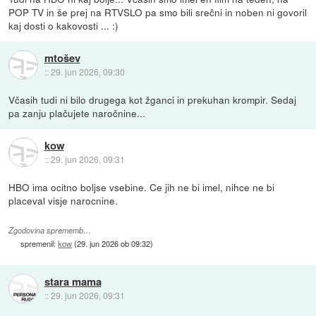
POP TV in še prej na RTVSLO pa smo bili srečni in noben ni govoril
kaj dosti o kakovosti ... :)
mtošev
::
29. jun 2026, 09:30
Včasih tudi ni bilo drugega kot žganci in prekuhan krompir. Sedaj
pa zanju plačujete naročnine...
kow
::
29. jun 2026, 09:31
HBO ima ocitno boljse vsebine. Ce jih ne bi imel, nihce ne bi
placeval visje narocnine.
Zgodovina sprememb…
spremenil:
kow
(
29. jun 2026 ob 09:32
)
stara mama
::
29. jun 2026, 09:31