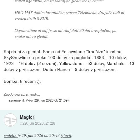
koncu ugotovila, da ga skoraj ne gleda več in cancel.
HBO MAX dobim brezplačno zraven Telemacha, drugače tudi ni
vreden tistih 8 EUR.
Skyshowtime al kaj je, so mi zdaj dali 30 dni brezplačno, pa
enako nič za gledat.
Kaj da ni za gledat. Samo od Yellowstone "franšize" imaš na
SkyShowtime-u preko 100 delov za pogledat. 1883 – 10 delov,
1923 – 16 delov (2 sezoni), Yellowstone – 53 delov, Marshals – 13
delov v prvi sezoni, Dutton Ranch – 9 delov v prvi sezoni.
Bomba, ti rečem ;).
Zgodovina sprememb…
spremenil:
V-i-p
(
29. jun 2026 ob 21:09
)
Magic1
::
29. jun 2026, 21:28
endelin
je
29. jun 2026 ob 20:43
izjavil
: