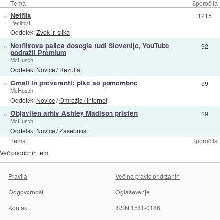
Tema
Sporočila
»
Netflix
1215
Pesimist
Oddelek:
Zvok in slika
»
Netflixova palica dosegla tudi Slovenijo, YouTube
92
podražil Premium
McHusch
Oddelek:
Novice
/
Rezultati
»
Gmail in preveranti: pike so pomembne
59
McHusch
Oddelek:
Novice
/
Omrežja / internet
»
Objavljen arhiv Ashley Madison pristen
19
McHusch
Oddelek:
Novice
/
Zasebnost
Tema
Sporočila
Več podobnih tem
Pravila
Večina pravic pridržanih
Odgovornost
Oglaševanje
Kontakt
ISSN 1581-0186