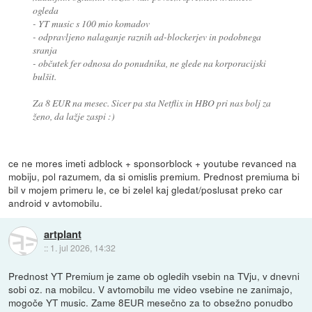
ogleda
- YT music s 100 mio komadov
- odpravljeno nalaganje raznih ad-blockerjev in podobnega
sranja
- občutek fer odnosa do ponudnika, ne glede na korporacijski
bulšit.
Za 8 EUR na mesec. Sicer pa sta Netflix in HBO pri nas bolj za
ženo, da lažje zaspi :)
ce ne mores imeti adblock + sponsorblock + youtube revanced na
mobiju, pol razumem, da si omislis premium. Prednost premiuma bi
bil v mojem primeru le, ce bi zelel kaj gledat/poslusat preko car
android v avtomobilu.
artplant
::
1. jul 2026, 14:32
Prednost YT Premium je zame ob ogledih vsebin na TVju, v dnevni
sobi oz. na mobilcu. V avtomobilu me video vsebine ne zanimajo,
mogoče YT music. Zame 8EUR mesečno za to obsežno ponudbo