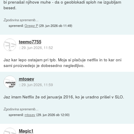
bi prenašal njihove muhe - da o geoblokadi sploh ne izgubljam
besed.
Zgodovina sprememb…
spremenil:
Gregor P
(
29. jun 2026 ob 11:49
)
teemo7755
::
29. jun 2026, 11:52
Jaz kar lepo ostajam pri tpb. Moja si plačuje netflix in to kar oni
sami proizvedejo je dobesedno negledljivo.
mtosev
::
29. jun 2026, 11:59
Jaz imam Netflix že od januarja 2016, ko je uradno prišel v SLO.
Zgodovina sprememb…
spremenil:
mtosev
(
29. jun 2026 ob 12:00
)
Magic1