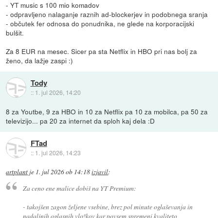
- YT music s 100 mio komadov
- odpravljeno nalaganje raznih ad-blockerjev in podobnega sranja
- občutek fer odnosa do ponudnika, ne glede na korporacijski
bulšit.
Za 8 EUR na mesec. Sicer pa sta Netflix in HBO pri nas bolj za
ženo, da lažje zaspi :)
Tody
::
1. jul 2026, 14:20
8 za Youtbe, 9 za HBO in 10 za Netflix pa 10 za mobilca, pa 50 za
televizijo... pa 20 za internet da sploh kaj dela :D
FTad
::
1. jul 2026, 14:23
artplant
je
1. jul 2026 ob 14:18
izjavil
:
Za ceno ene malice dobiš na YT Premium:
- takojšen zagon željene vsebine, brez pol minute oglaševanja in
nadaljnih oglasnih vložkov kar povsem spremeni kvaliteto