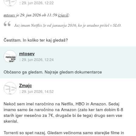
::
29. jun 2026, 12:22
mtosev
je
29. jun 2026 ob 11:59
izjavil
:
Jaz imam Netflix že od januarja 2016, ko je uradno prišel v SLO.
Čestitam. In koliko ter kaj gledaš?
mtosev
::
29. jun 2026, 12:24
Občasno ga gledam. Najraje gledam dokumentarce
Zmajc
::
29. jun 2026, 14:52
Nekoč sem imel naročnino na Netflix, HBO in Amazon. Sedaj
imamo samo še naročnino na Amazon (zato ker tam dobim 6-8
starih iger mesečno za 7€, drugače bi še tega) drugo sem vse
skenlal.
Torrenti so spet nazaj. Gledam večinoma samo starejše filme in