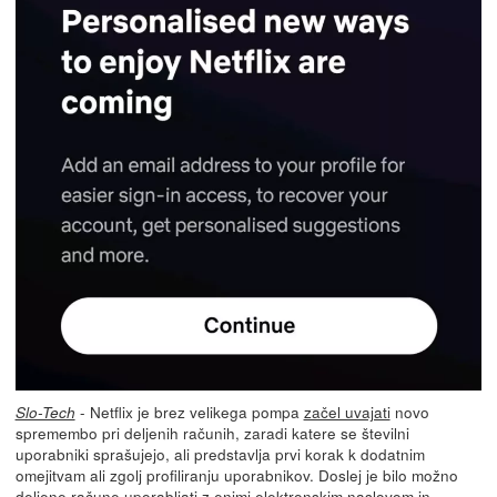
- Netflix je brez velikega pompa
začel uvajati
novo
Slo-Tech
spremembo pri deljenih računih, zaradi katere se številni
uporabniki sprašujejo, ali predstavlja prvi korak k dodatnim
omejitvam ali zgolj profiliranju uporabnikov. Doslej je bilo možno
deljene račune uporabljati z enimi elektronskim naslovom in