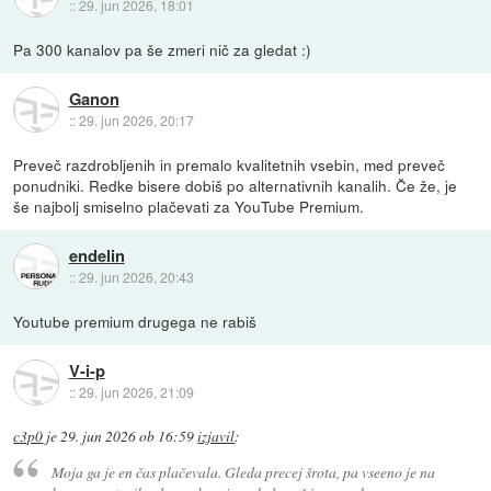
::
29. jun 2026, 18:01
Pa 300 kanalov pa še zmeri nič za gledat :)
Ganon
::
29. jun 2026, 20:17
Preveč razdrobljenih in premalo kvalitetnih vsebin, med preveč
ponudniki. Redke bisere dobiš po alternativnih kanalih. Če že, je
še najbolj smiselno plačevati za YouTube Premium.
endelin
::
29. jun 2026, 20:43
Youtube premium drugega ne rabiš
V-i-p
::
29. jun 2026, 21:09
c3p0
je
29. jun 2026 ob 16:59
izjavil
:
Moja ga je en čas plačevala. Gleda precej
šrota
, pa vseeno je na