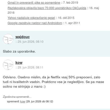
Gmail in preveranti: pike so pomembne
::
7. feb 2019
Raziskovalca objavila bazo 70.000 uporabnikov OkCupida
::
16. maj
2016
Yahoo nadaljuje odpravljanje gesel
::
16. okt 2015
Google zaostruje nadzor nad Androidom
::
1. apr 2011
wajdouc
::
29. jun 2026, 08:10
Slabo za uporabnike.
kow
::
29. jun 2026, 08:11
Odvisno. Osebno mislim, da je Netflix vsaj 50% prepoceni, zato
tudi ni kvalitetnih vsebin. Prakticno vse je negledljivo. Se pa mase
ocitno ne strinjajo z mano :)
Zgodovina sprememb…
spremenil:
kow
(
29. jun 2026 ob 08:12
)