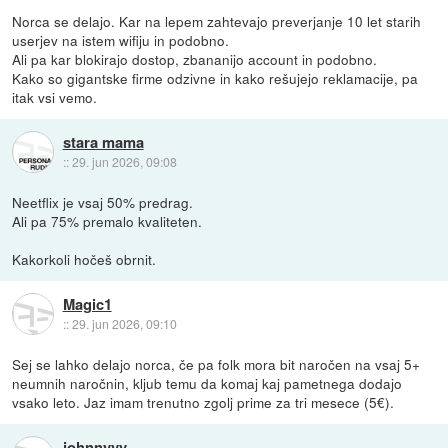
Norca se delajo. Kar na lepem zahtevajo preverjanje 10 let starih
userjev na istem wifiju in podobno.
Ali pa kar blokirajo dostop, zbananijo account in podobno.
Kako so gigantske firme odzivne in kako rešujejo reklamacije, pa
itak vsi vemo.
stara mama
::
29. jun 2026, 09:08
Neetflix je vsaj 50% predrag.
Ali pa 75% premalo kvaliteten.
Kakorkoli hočeš obrnit.
Magic1
::
29. jun 2026, 09:10
Sej se lahko delajo norca, če pa folk mora bit naročen na vsaj 5+
neumnih naročnin, kljub temu da komaj kaj pametnega dodajo
vsako leto. Jaz imam trenutno zgolj prime za tri mesece (5€).
johnnyyy