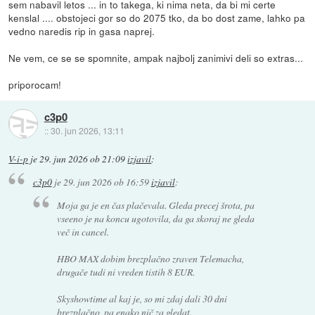
sem nabavil letos ... in to takega, ki nima neta, da bi mi certe
kenslal .... obstojeci gor so do 2075 tko, da bo dost zame, lahko pa
vedno naredis rip in gasa naprej.
Ne vem, ce se se spomnite, ampak najbolj zanimivi deli so extras...
priporocam!
c3p0
::
30. jun 2026, 13:11
V-i-p
je
29. jun 2026 ob 21:09
izjavil
:
c3p0
je
29. jun 2026 ob 16:59
izjavil
:
Moja ga je en čas plačevala. Gleda precej
šrota
, pa
vseeno je na koncu ugotovila, da ga skoraj ne gleda
več in cancel.
HBO MAX dobim brezplačno zraven Telemacha,
drugače tudi ni vreden tistih 8 EUR.
Skyshowtime al kaj je, so mi zdaj dali 30 dni
brezplačno, pa enako nič za gledat.