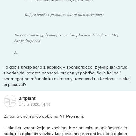
Kaj pa imaš na premium, kar ni na nepremium?
Na premium je zgolj manj kot na brezplačnem. Ni oglasov. Moj
čas je dragocen.
A.
To dobiš brezplačno z adblock + sponsorblock (z yt-dlp lahko tudi
zloadaš dol celoten posnetek preden yt pobriše, če je kaj bolj
spornega) na računalniku oziroma yt revanced na telefonu... zakaj
bi plačeval?
artplant
::
1. jul 2026, 14:18
Za ceno ene malice dobiš na YT Premium:
- takojšen zagon željene vsebine, brez pol minute oglaševanja in
nadaljnih oglasnih vložkov kar povsem spremeni kvaliteto ogleda