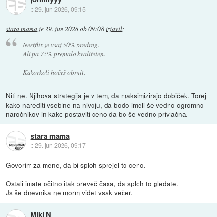
::
29. jun 2026, 09:15
stara mama
je
29. jun 2026 ob 09:08
izjavil
:
Neetflix je vsaj 50% predrag.
Ali pa 75% premalo kvaliteten.
Kakorkoli hočeš obrnit.
Niti ne. Njihova strategija je v tem, da maksimizirajo dobiček. Torej
kako narediti vsebine na nivoju, da bodo imeli še vedno ogromno
naročnikov in kako postaviti ceno da bo še vedno privlačna.
stara mama
::
29. jun 2026, 09:17
Govorim za mene, da bi sploh sprejel to ceno.
Ostali imate očitno itak preveč časa, da sploh to gledate.
Js še dnevnika ne morm videt vsak večer.
Miki N