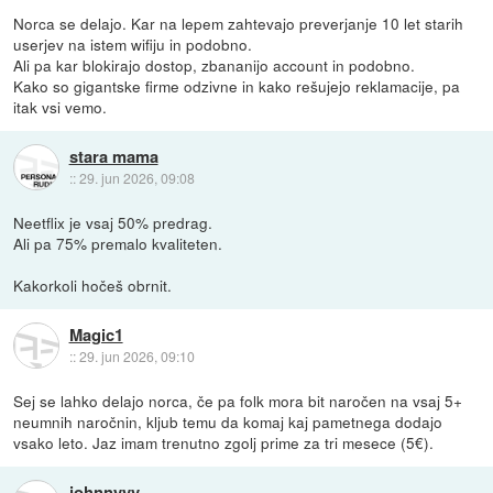
Norca se delajo. Kar na lepem zahtevajo preverjanje 10 let starih
userjev na istem wifiju in podobno.
Ali pa kar blokirajo dostop, zbananijo account in podobno.
Kako so gigantske firme odzivne in kako rešujejo reklamacije, pa
itak vsi vemo.
stara mama
::
29. jun 2026, 09:08
Neetflix je vsaj 50% predrag.
Ali pa 75% premalo kvaliteten.
Kakorkoli hočeš obrnit.
Magic1
::
29. jun 2026, 09:10
Sej se lahko delajo norca, če pa folk mora bit naročen na vsaj 5+
neumnih naročnin, kljub temu da komaj kaj pametnega dodajo
vsako leto. Jaz imam trenutno zgolj prime za tri mesece (5€).
johnnyyy