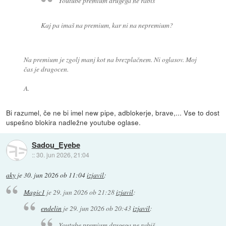
Youtube premium drugega ne rabiš
Kaj pa imaš na premium, kar ni na nepremium?
Na premium je zgolj manj kot na brezplačnem. Ni oglasov. Moj
čas je dragocen.
A.
Bi razumel, če ne bi imel new pipe, adblokerje, brave,... Vse to dost
uspešno blokira nadležne youtube oglase.
Sadou_Eyebe
::
30. jun 2026, 21:04
aky
je
30. jun 2026 ob 11:04
izjavil
:
Magic1
je
29. jun 2026 ob 21:28
izjavil
:
endelin
je
29. jun 2026 ob 20:43
izjavil
:
Youtube premium drugega ne rabiš