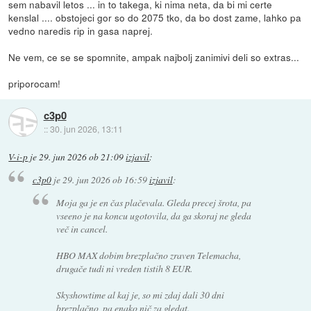
sem nabavil letos ... in to takega, ki nima neta, da bi mi certe
kenslal .... obstojeci gor so do 2075 tko, da bo dost zame, lahko pa
vedno naredis rip in gasa naprej.
Ne vem, ce se se spomnite, ampak najbolj zanimivi deli so extras...
priporocam!
c3p0
::
30. jun 2026, 13:11
V-i-p
je
29. jun 2026 ob 21:09
izjavil
:
c3p0
je
29. jun 2026 ob 16:59
izjavil
:
Moja ga je en čas plačevala. Gleda precej
šrota
, pa
vseeno je na koncu ugotovila, da ga skoraj ne gleda
več in cancel.
HBO MAX dobim brezplačno zraven Telemacha,
drugače tudi ni vreden tistih 8 EUR.
Skyshowtime al kaj je, so mi zdaj dali 30 dni
brezplačno, pa enako nič za gledat.