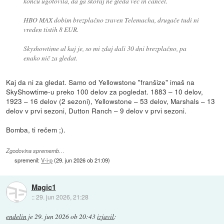
koncu ugotovila, da ga skoraj ne gleda več in cancel.
HBO MAX dobim brezplačno zraven Telemacha, drugače tudi ni
vreden tistih 8 EUR.
Skyshowtime al kaj je, so mi zdaj dali 30 dni brezplačno, pa
enako nič za gledat.
Kaj da ni za gledat. Samo od Yellowstone "franšize" imaš na
SkyShowtime-u preko 100 delov za pogledat. 1883 – 10 delov,
1923 – 16 delov (2 sezoni), Yellowstone – 53 delov, Marshals – 13
delov v prvi sezoni, Dutton Ranch – 9 delov v prvi sezoni.
Bomba, ti rečem ;).
Zgodovina sprememb…
spremenil:
V-i-p
(
29. jun 2026 ob 21:09
)
Magic1
::
29. jun 2026, 21:28
endelin
je
29. jun 2026 ob 20:43
izjavil
: