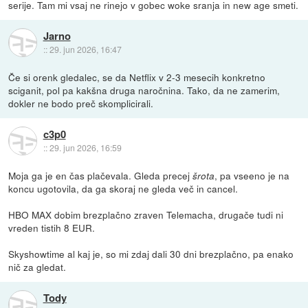
serije. Tam mi vsaj ne rinejo v gobec woke sranja in new age smeti.
Jarno
::
29. jun 2026, 16:47
Če si orenk gledalec, se da Netflix v 2-3 mesecih konkretno
sciganit, pol pa kakšna druga naročnina. Tako, da ne zamerim,
dokler ne bodo preč skomplicirali.
c3p0
::
29. jun 2026, 16:59
Moja ga je en čas plačevala. Gleda precej
, pa vseeno je na
šrota
koncu ugotovila, da ga skoraj ne gleda več in cancel.
HBO MAX dobim brezplačno zraven Telemacha, drugače tudi ni
vreden tistih 8 EUR.
Skyshowtime al kaj je, so mi zdaj dali 30 dni brezplačno, pa enako
nič za gledat.
Tody