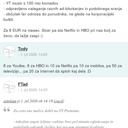
- YT music s 100 mio komadov
- odpravljeno nalaganje raznih ad-blockerjev in podobnega sranja
- občutek fer odnosa do ponudnika, ne glede na korporacijski
bulšit.
Za 8 EUR na mesec. Sicer pa sta Netflix in HBO pri nas bolj za
ženo, da lažje zaspi :)
Tody
::
1. jul 2026, 14:20
8 za Youtbe, 9 za HBO in 10 za Netflix pa 10 za mobilca, pa 50 za
televizijo... pa 20 za internet da sploh kaj dela :D
FTad
::
1. jul 2026, 14:23
artplant
je
1. jul 2026 ob 14:18
izjavil
:
Za ceno ene malice dobiš na YT Premium:
- takojšen zagon željene vsebine, brez pol minute oglaševanja in
nadaljnih oglasnih vložkov kar povsem spremeni kvaliteto