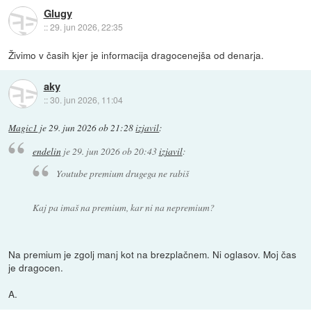
Glugy
::
29. jun 2026, 22:35
Živimo v časih kjer je informacija dragocenejša od denarja.
aky
::
30. jun 2026, 11:04
Magic1
je
29. jun 2026 ob 21:28
izjavil
:
endelin
je
29. jun 2026 ob 20:43
izjavil
:
Youtube premium drugega ne rabiš
Kaj pa imaš na premium, kar ni na nepremium?
Na premium je zgolj manj kot na brezplačnem. Ni oglasov. Moj čas
je dragocen.
A.