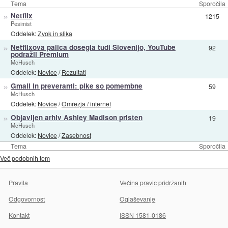
Tema
Sporočila
»
Netflix
1215
Pesimist
Oddelek:
Zvok in slika
»
Netflixova palica dosegla tudi Slovenijo, YouTube
92
podražil Premium
McHusch
Oddelek:
Novice
/
Rezultati
»
Gmail in preveranti: pike so pomembne
59
McHusch
Oddelek:
Novice
/
Omrežja / internet
»
Objavljen arhiv Ashley Madison pristen
19
McHusch
Oddelek:
Novice
/
Zasebnost
Tema
Sporočila
Več podobnih tem
Pravila
Večina pravic pridržanih
Odgovornost
Oglaševanje
Kontakt
ISSN 1581-0186