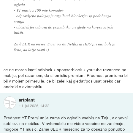
ogleda
- YT music s 100 mio komadov
- odpravljeno nalaganje raznih ad-blockerjev in podobnega
sranja
- občutek fer odnosa do ponudnika, ne glede na korporacijski
bulšit.
Za 8 EUR na mesec. Sicer pa sta Netflix in HBO pri nas bolj za
ženo, da lažje zaspi :)
ce ne mores imeti adblock + sponsorblock + youtube revanced na
mobiju, pol razumem, da si omislis premium. Prednost premiuma bi
bil v mojem primeru le, ce bi zelel kaj gledat/poslusat preko car
android v avtomobilu.
artplant
::
1. jul 2026, 14:32
Prednost YT Premium je zame ob ogledih vsebin na TVju, v dnevni
sobi oz. na mobilcu. V avtomobilu me video vsebine ne zanimajo,
mogoče YT music. Zame 8EUR mesečno za to obsežno ponudbo