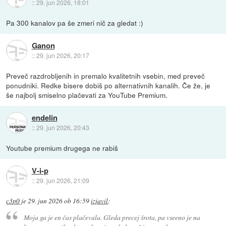
::
29. jun 2026, 18:01
Pa 300 kanalov pa še zmeri nič za gledat :)
Ganon
::
29. jun 2026, 20:17
Preveč razdrobljenih in premalo kvalitetnih vsebin, med preveč
ponudniki. Redke bisere dobiš po alternativnih kanalih. Če že, je
še najbolj smiselno plačevati za YouTube Premium.
endelin
::
29. jun 2026, 20:43
Youtube premium drugega ne rabiš
V-i-p
::
29. jun 2026, 21:09
c3p0
je
29. jun 2026 ob 16:59
izjavil
:
Moja ga je en čas plačevala. Gleda precej
šrota
, pa vseeno je na