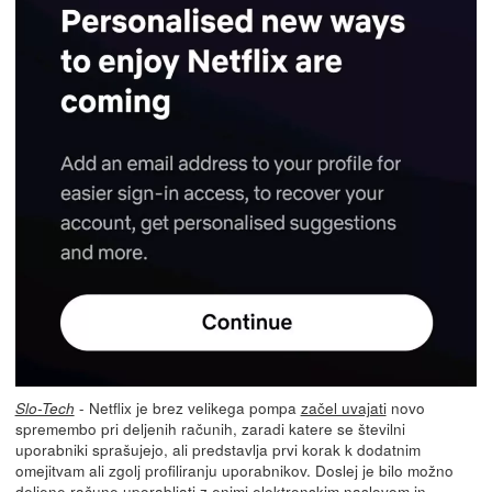
- Netflix je brez velikega pompa
začel uvajati
novo
Slo-Tech
spremembo pri deljenih računih, zaradi katere se številni
uporabniki sprašujejo, ali predstavlja prvi korak k dodatnim
omejitvam ali zgolj profiliranju uporabnikov. Doslej je bilo možno
deljene račune uporabljati z enimi elektronskim naslovom in