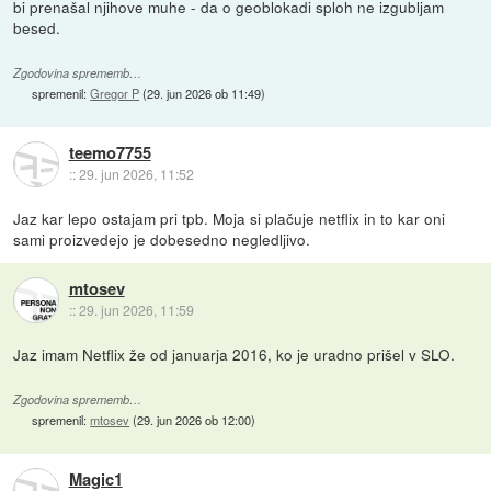
bi prenašal njihove muhe - da o geoblokadi sploh ne izgubljam
besed.
Zgodovina sprememb…
spremenil:
Gregor P
(
29. jun 2026 ob 11:49
)
teemo7755
::
29. jun 2026, 11:52
Jaz kar lepo ostajam pri tpb. Moja si plačuje netflix in to kar oni
sami proizvedejo je dobesedno negledljivo.
mtosev
::
29. jun 2026, 11:59
Jaz imam Netflix že od januarja 2016, ko je uradno prišel v SLO.
Zgodovina sprememb…
spremenil:
mtosev
(
29. jun 2026 ob 12:00
)
Magic1