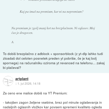
Kaj pa imaš na premium, kar ni na nepremium?
Na premium je zgolj manj kot na brezplačnem. Ni oglasov. Moj
čas je dragocen.
A.
To dobiš brezplačno z adblock + sponsorblock (z yt-dlp lahko tudi
zloadaš dol celoten posnetek preden yt pobriše, če je kaj bolj
spornega) na računalniku oziroma yt revanced na telefonu... zakaj
bi plačeval?
artplant
::
1. jul 2026, 14:18
Za ceno ene malice dobiš na YT Premium:
- takojšen zagon željene vsebine, brez pol minute oglaševanja in
nadaljnih oglasnih vložkov kar povsem spremeni kvaliteto ogleda