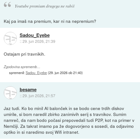
Youtube premium drugega ne rabiš
Kaj pa imaš na premium, kar ni na nepremium?
Sadou_Eyebe
::
29. jun 2026, 21:39
Ostajam pri travnikih.
Zgodovina sprememb…
spremenil:
Sadou_Eyebe
(
29. jun 2026 ob 21:40
)
besame
::
29. jun 2026, 21:57
Jaz tudi. Ko bo minil AI balonček in se bodo cene trdih diskov
umirile, si bom naredil zbirko zanimivih serij s travnikov. Sumim
namreč, da nam bodo počasi prepovedali tudi P2P, kot na primer v
Nemčiji. Za takrat imamo pa že dogovorjeno s sosedi, da odjavimo
optiko in si naredimo svoj Wifi intranet.