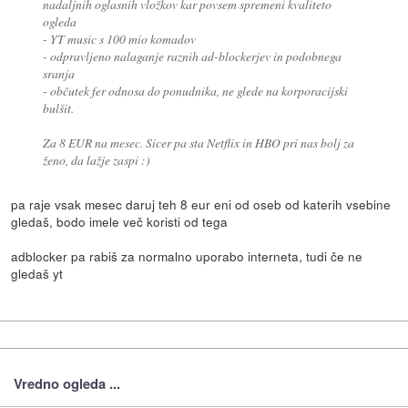
nadaljnih oglasnih vložkov kar povsem spremeni kvaliteto
ogleda
- YT music s 100 mio komadov
- odpravljeno nalaganje raznih ad-blockerjev in podobnega
sranja
- občutek fer odnosa do ponudnika, ne glede na korporacijski
bulšit.
Za 8 EUR na mesec. Sicer pa sta Netflix in HBO pri nas bolj za
ženo, da lažje zaspi :)
pa raje vsak mesec daruj teh 8 eur eni od oseb od katerih vsebine
gledaš, bodo imele več koristi od tega
adblocker pa rabiš za normalno uporabo interneta, tudi če ne
gledaš yt
Vredno ogleda ...