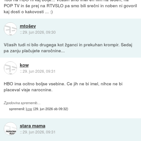
POP TV in še prej na RTVSLO pa smo bili srečni in noben ni govoril
kaj dosti o kakovosti ... :)
mtošev
::
29. jun 2026, 09:30
Včasih tudi ni bilo drugega kot žganci in prekuhan krompir. Sedaj
pa zanju plačujete naročnine...
kow
::
29. jun 2026, 09:31
HBO ima ocitno boljse vsebine. Ce jih ne bi imel, nihce ne bi
placeval visje narocnine.
Zgodovina sprememb…
spremenil:
kow
(
29. jun 2026 ob 09:32
)
stara mama
::
29. jun 2026, 09:31