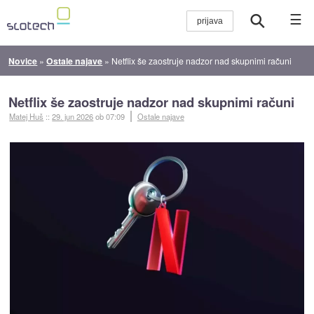
☰
Novice
»
Ostale najave
»
Netflix še zaostruje nadzor nad skupnimi računi
Netflix še zaostruje nadzor nad skupnimi računi
Matej Huš
::
29. jun 2026
ob 07:09
Ostale najave