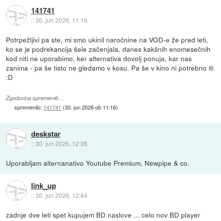
141741
::
30. jun 2026, 11:16
Potrpežljivi pa ste, mi smo ukinil naročnine na VOD-e že pred leti,
ko se je podrekancija šele začenjala, danes kakšnih enomesečnih
kod niti ne uporabimo, ker alternativa dovolj ponuja, kar nas
zanima - pa še tisto ne gledamo v kosu. Pa še v kino ni potrebno iti
:D
Zgodovina sprememb…
spremenilo:
141741
(
30. jun 2026 ob 11:16
)
deskstar
::
30. jun 2026, 12:38
Uporabljam alternanativo Youtube Premium, Newpipe & co.
link_up
::
30. jun 2026, 12:44
zadnje dve leti spet kupujem BD naslove ... celo nov BD player