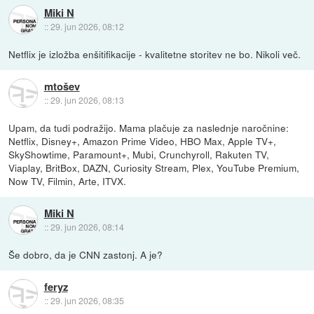
Miki N
::
29. jun 2026, 08:12
Netflix je izložba enšitifikacije - kvalitetne storitev ne bo. Nikoli več.
mtošev
::
29. jun 2026, 08:13
Upam, da tudi podražijo. Mama plačuje za naslednje naročnine:
Netflix, Disney+, Amazon Prime Video, HBO Max, Apple TV+,
SkyShowtime, Paramount+, Mubi, Crunchyroll, Rakuten TV,
Viaplay, BritBox, DAZN, Curiosity Stream, Plex, YouTube Premium,
Now TV, Filmin, Arte, ITVX.
Miki N
::
29. jun 2026, 08:14
Še dobro, da je CNN zastonj. A je?
feryz
::
29. jun 2026, 08:35