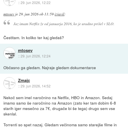
::
29. jun 2026, 12:22
mtosev
je
29. jun 2026 ob 11:59
izjavil
:
Jaz imam Netflix že od januarja 2016, ko je uradno prišel v SLO.
Čestitam. In koliko ter kaj gledaš?
mtosev
::
29. jun 2026, 12:24
Občasno ga gledam. Najraje gledam dokumentarce
Zmajc
::
29. jun 2026, 14:52
Nekoč sem imel naročnino na Netflix, HBO in Amazon. Sedaj
imamo samo še naročnino na Amazon (zato ker tam dobim 6-8
starih iger mesečno za 7€, drugače bi še tega) drugo sem vse
skenlal.
Torrenti so spet nazaj. Gledam večinoma samo starejše filme in