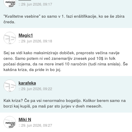
::
29. jun 2026, 09:17
"Kvalitetne vsebine" so samo v 1. fazi enšitifikacije, ko se še zbira
čreda.
Magic1
::
29. jun 2026, 09:18
Sej se vidi kako maksimizirajo dobiček, preprosto večina navije
ceno. Samo potem ni več zanemarljiv znesek pod 10$ in folk
počasi dojema, da ne more imeti 10 naročnin (tudi nima smisla). Še
kakšna kriza, da pride in bo joj.
karafeka
::
29. jun 2026, 09:22
Kak kriza? Če pa vsi nenormalno bogatijo. Kolikor berem samo na
borzi kaj kupiš, pa maš par sto jurjev v dveh mesecih.
Miki N
::
29. jun 2026, 09:27