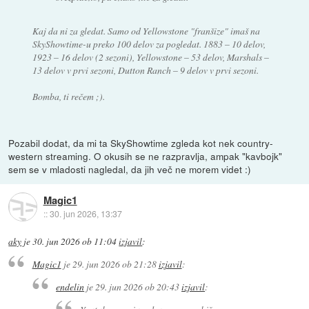
Kaj da ni za gledat. Samo od Yellowstone "franšize" imaš na
SkyShowtime-u preko 100 delov za pogledat. 1883 – 10 delov,
1923 – 16 delov (2 sezoni), Yellowstone – 53 delov, Marshals –
13 delov v prvi sezoni, Dutton Ranch – 9 delov v prvi sezoni.
Bomba, ti rečem ;).
Pozabil dodat, da mi ta SkyShowtime zgleda kot nek country-
western streaming. O okusih se ne razpravlja, ampak "kavbojk"
sem se v mladosti nagledal, da jih več ne morem videt :)
Magic1
::
30. jun 2026, 13:37
aky
je
30. jun 2026 ob 11:04
izjavil
:
Magic1
je
29. jun 2026 ob 21:28
izjavil
:
endelin
je
29. jun 2026 ob 20:43
izjavil
: