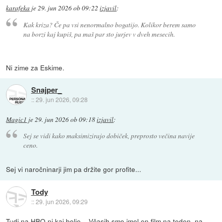
karafeka
je
29. jun 2026 ob 09:22
izjavil
:
Kak kriza? Če pa vsi nenormalno bogatijo. Kolikor berem samo
na borzi kaj kupiš, pa maš par sto jurjev v dveh mesecih.
Ni zime za Eskime.
Snajper_
::
29. jun 2026, 09:28
Magic1
je
29. jun 2026 ob 09:18
izjavil
:
Sej se vidi kako maksimizirajo dobiček, preprosto večina navije
ceno.
Sej vi naročninarji jim pa držite gor profite...
Tody
::
29. jun 2026, 09:29
Tudi na HBO ni kaj bolje... Včasih smo imel en film na teden, na