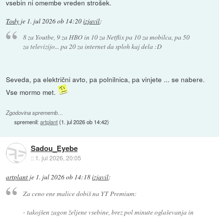
vsebin ni omembe vreden strošek.
Tody
je
1. jul 2026 ob 14:20
izjavil
:
8 za Youtbe, 9 za HBO in 10 za Netflix pa 10 za mobilca, pa 50
za televizijo... pa 20 za internet da sploh kaj dela :D
Seveda, pa električni avto, pa polnilnica, pa vinjete ... se nabere.
Vse mormo met.
Zgodovina sprememb…
spremenil:
artplant
(
1. jul 2026 ob 14:42
)
Sadou_Eyebe
::
1. jul 2026, 20:05
artplant
je
1. jul 2026 ob 14:18
izjavil
:
Za ceno ene malice dobiš na YT Premium:
- takojšen zagon željene vsebine, brez pol minute oglaševanja in