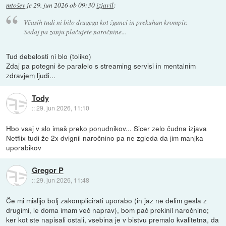
mtošev
je
29. jun 2026 ob 09:30
izjavil
:
Včasih tudi ni bilo drugega kot žganci in prekuhan krompir.
Sedaj pa zanju plačujete naročnine...
Tud debelosti ni blo (toliko)
Zdaj pa potegni še paralelo s streaming servisi in mentalnim
zdravjem ljudi...
Tody
::
29. jun 2026, 11:10
Hbo vsaj v slo imaš preko ponudnikov... Sicer zelo čudna izjava
Netflix tudi že 2x dvignil naročnino pa ne zgleda da jim manjka
uporabikov
Gregor P
::
29. jun 2026, 11:48
Če mi mislijo bolj zakomplicirati uporabo (in jaz ne delim gesla z
drugimi, le doma imam več naprav), bom pač prekinil naročnino;
ker kot ste napisali ostali, vsebina je v bistvu premalo kvalitetna, da