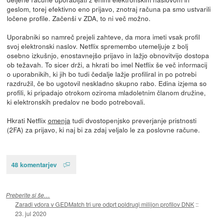
geslom, torej efektivno eno prijavo, znotraj računa pa smo ustvarili
ločene profile. Začenši v ZDA, to ni več možno.
Uporabniki so namreč prejeli zahteve, da mora imeti vsak profil
svoj elektronski naslov. Netflix spremembo utemeljuje z bolj
osebno izkušnjo, enostavnejšo prijavo in lažjo obnovitvijo dostopa
ob težavah. To sicer drži, a hkrati bo imel Netflix še več informacij
o uporabnikih, ki jih bo tudi čedalje lažje profiliral in po potrebi
razdružil, če bo ugotovil neskladno skupno rabo. Edina izjema so
profili, ki pripadajo otrokom oziroma mladoletnim članom družine,
ki elektronskih predalov ne bodo potrebovali.
Hkrati Netflix
omenja
tudi dvostopenjsko preverjanje pristnosti
(2FA) za prijavo, ki naj bi za zdaj veljalo le za poslovne račune.
48 komentarjev
Preberite si še…
Zaradi vdora v GEDMatch tri ure odprt poldrugi milijon profilov DNK
::
23. jul 2020