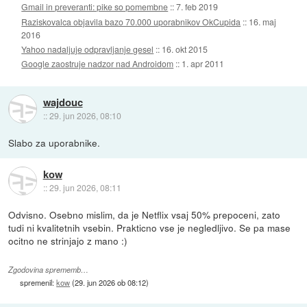
Gmail in preveranti: pike so pomembne
::
7. feb 2019
Raziskovalca objavila bazo 70.000 uporabnikov OkCupida
::
16. maj
2016
Yahoo nadaljuje odpravljanje gesel
::
16. okt 2015
Google zaostruje nadzor nad Androidom
::
1. apr 2011
wajdouc
::
29. jun 2026, 08:10
Slabo za uporabnike.
kow
::
29. jun 2026, 08:11
Odvisno. Osebno mislim, da je Netflix vsaj 50% prepoceni, zato
tudi ni kvalitetnih vsebin. Prakticno vse je negledljivo. Se pa mase
ocitno ne strinjajo z mano :)
Zgodovina sprememb…
spremenil:
kow
(
29. jun 2026 ob 08:12
)