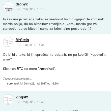
dronyx
::
22. maj 2017, 15:18
In kakšna je razlaga zakaj se vrednost tako dviguje? Se kriminalci
morda bojijo, da bo bitcoinov zmanjkalo (vem...morda gre za
stereotip, da so bitcoini samo za kriminalne posle dobri)?
MrStein
::
22. maj 2017, 16:38
Če bi bilo tako, bi jih sproščali (prodajali), ne pa kopičili (kupovali),
a ne?
Sicer pa BTC ne more "zmanjkati".
Zgodovina sprememb…
spremenil:
MrStein
(
22. maj 2017 ob 16:38
)
kingsix
::
22. maj 2017, 16:45