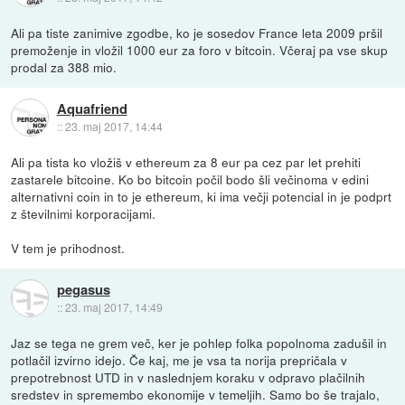
Ali pa tiste zanimive zgodbe, ko je sosedov France leta 2009 pršil
premoženje in vložil 1000 eur za foro v bitcoin. Včeraj pa vse skup
prodal za 388 mio.
Aquafriend
::
23. maj 2017, 14:44
Ali pa tista ko vložiš v ethereum za 8 eur pa cez par let prehiti
zastarele bitcoine. Ko bo bitcoin počil bodo šli večinoma v edini
alternativni coin in to je ethereum, ki ima večji potencial in je podprt
z številnimi korporacijami.
V tem je prihodnost.
pegasus
::
23. maj 2017, 14:49
Jaz se tega ne grem več, ker je pohlep folka popolnoma zadušil in
potlačil izvirno idejo. Če kaj, me je vsa ta norija prepričala v
prepotrebnost UTD in v naslednjem koraku v odpravo plačilnih
sredstev in spremembo ekonomije v temeljih. Samo bo še trajalo,