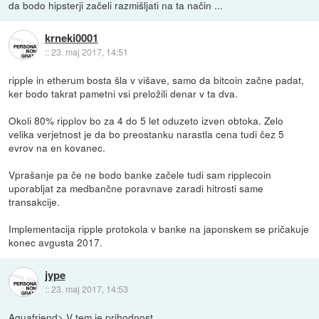
da bodo hipsterji začeli razmišljati na ta način ...
krneki0001
::
23. maj 2017, 14:51
ripple in etherum bosta šla v višave, samo da bitcoin začne padat,
ker bodo takrat pametni vsi preložili denar v ta dva.
Okoli 80% ripplov bo za 4 do 5 let oduzeto izven obtoka. Zelo
velika verjetnost je da bo preostanku narastla cena tudi čez 5
evrov na en kovanec.
Vprašanje pa če ne bodo banke začele tudi sam ripplecoin
uporabljat za medbančne poravnave zaradi hitrosti same
transakcije.
Implementacija ripple protokola v banke na japonskem se pričakuje
konec avgusta 2017.
jype
::
23. maj 2017, 14:53
Aquafriend> V tem je prihodnost.