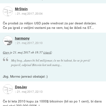
MrStein
::
21. maj 2017, 20:04
Če prodaš za milijon USD pade vrednost za par deset dolarjev.
Če pa igraš z večjimi vsotami pa ne vem, kaj še iščeš na ST...
harmony
::
21. maj 2017, 20:10
Grey
je
21. maj 2017 ob 18:57
izjavil
:
Moj bog...danes bi bil milijonar, če ne bi takrat, ko se je prvič
pojavil, odpisal Bitcoin kot nek nateg...
Jbg. Mormo jamraci obstajat :)
DeeJay
::
21. maj 2017, 22:13
Če bi leta 2010 kupu za 1000$ bitcoinov (bli so po 1 cent), bi dans
mel okol 200.000.000$ ;)