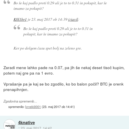
Bo še kaj padlo proti 0.29 ali je to to 0.31 in pokupit, kar še
imamo za pokupit?
K0l1br1
je
23. maj 2017 ob 14:39
izjavil
:
Bo še kaj padlo proti 0.29 ali je to to 0.31 in
pokupit, kar še imamo za pokupit?
Ker po dolgem času spet bolj na zeleno gre.
Zaradi mene lahko pade na 0.07, pa jih še nekaj deset tisoč kupim,
potem naj gre pa na 1 evro.
Vprašanje pa je kaj se bo zgodilo, ko bo balon počil? BTC je orenk
prenapihnjen.
Zgodovina sprememb…
spremenilo:
krneki0001
(
23. maj 2017 ob 14:41
)
4knative
::
23. maj 2017, 14:42