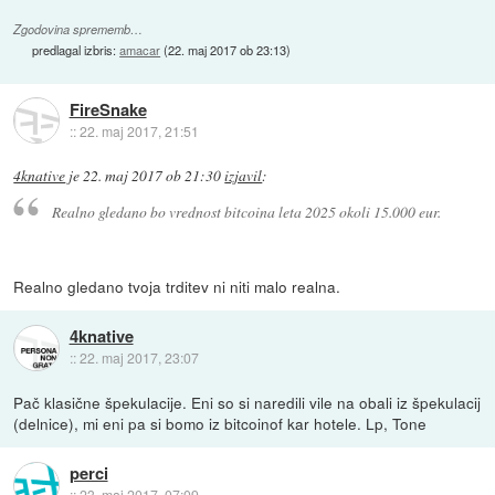
Zgodovina sprememb…
predlagal izbris:
amacar
(
22. maj 2017 ob 23:13
)
FireSnake
::
22. maj 2017, 21:51
4knative
je
22. maj 2017 ob 21:30
izjavil
:
Realno gledano bo vrednost bitcoina leta 2025 okoli 15.000 eur.
Realno gledano tvoja trditev ni niti malo realna.
4knative
::
22. maj 2017, 23:07
Pač klasične špekulacije. Eni so si naredili vile na obali iz špekulacij
(delnice), mi eni pa si bomo iz bitcoinof kar hotele. Lp, Tone
perci
::
23. maj 2017, 07:09