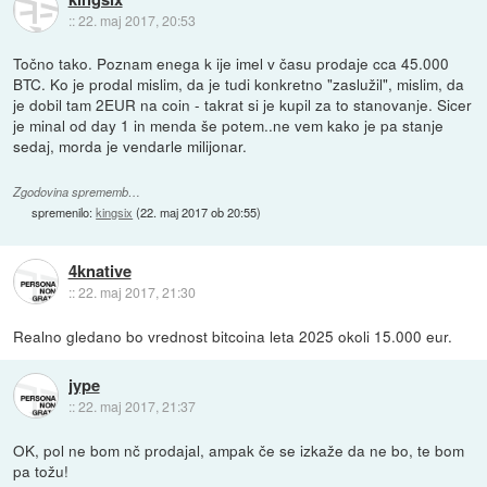
::
22. maj 2017, 20:53
Točno tako. Poznam enega k ije imel v času prodaje cca 45.000
BTC. Ko je prodal mislim, da je tudi konkretno "zaslužil", mislim, da
je dobil tam 2EUR na coin - takrat si je kupil za to stanovanje. Sicer
je minal od day 1 in menda še potem..ne vem kako je pa stanje
sedaj, morda je vendarle milijonar.
Zgodovina sprememb…
spremenilo:
kingsix
(
22. maj 2017 ob 20:55
)
4knative
::
22. maj 2017, 21:30
Realno gledano bo vrednost bitcoina leta 2025 okoli 15.000 eur.
jype
::
22. maj 2017, 21:37
OK, pol ne bom nč prodajal, ampak če se izkaže da ne bo, te bom
pa tožu!