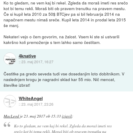
Ko to gledam, ne vem kaj bi rekel. Zgleda da moraš imeti res srečo
kot bi temu rekli. Moraš biti ob pravem trenutku na pravem mestu.
Če si kupil leta 2010 za 50$ BTCjev pa si bil februarja 2014 na
napačnem mestu nimaš sreče. Kupil leta 2014 in prodal leta 2015
še manj.
Nekateri vejo o čem govorim, na žalost. Vsem ki ste si ustvarili
kakršno koli premoženje s tem lahko samo čestitam.
4knative
::
23. maj 2017, 16:27
Čestitke pa gredo seveda tudi vse dosedanjim loto dobitnikom. V
naslednjem krogu je nagradni sklad kar 55 mio. Nič mencat,
številke izbrat!
WhiteAngel
::
23. maj 2017, 23:26
MacLeod
je
23. maj 2017 ob 15:33
izjavil
:
Ko to gledam, ne vem kaj bi rekel. Zgleda da moraš imeti res
srečo kot bi temu rekli. Moraš biti ob pravem trenutku na