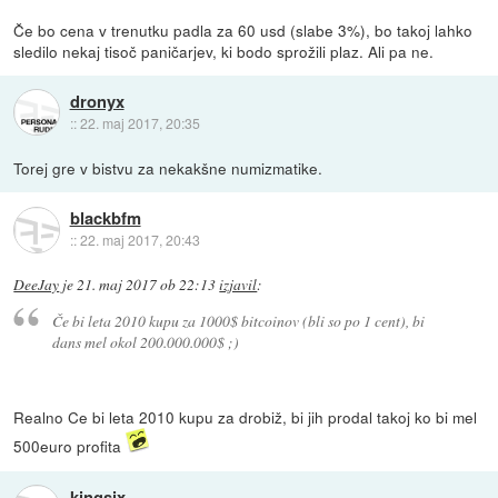
Če bo cena v trenutku padla za 60 usd (slabe 3%), bo takoj lahko
sledilo nekaj tisoč paničarjev, ki bodo sprožili plaz. Ali pa ne.
dronyx
::
22. maj 2017, 20:35
Torej gre v bistvu za nekakšne numizmatike.
blackbfm
::
22. maj 2017, 20:43
DeeJay
je
21. maj 2017 ob 22:13
izjavil
:
Če bi leta 2010 kupu za 1000$ bitcoinov (bli so po 1 cent), bi
dans mel okol 200.000.000$ ;)
Realno Ce bi leta 2010 kupu za drobiž, bi jih prodal takoj ko bi mel
500euro profita
kingsix