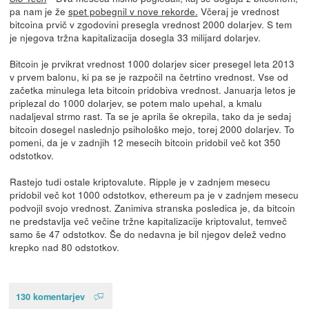
pa nam je že
spet pobegnil v nove rekorde.
Včeraj je vrednost
bitcoina prvič v zgodovini presegla vrednost 2000 dolarjev. S tem
je njegova tržna kapitalizacija dosegla 33 milijard dolarjev.
Bitcoin je prvikrat vrednost 1000 dolarjev sicer presegel leta 2013
v prvem balonu, ki pa se je razpočil na četrtino vrednost. Vse od
začetka minulega leta bitcoin pridobiva vrednost. Januarja letos je
priplezal do 1000 dolarjev, se potem malo upehal, a kmalu
nadaljeval strmo rast. Ta se je aprila še okrepila, tako da je sedaj
bitcoin dosegel naslednjo psihološko mejo, torej 2000 dolarjev. To
pomeni, da je v zadnjih 12 mesecih bitcoin pridobil več kot 350
odstotkov.
Rastejo tudi ostale kriptovalute. Ripple je v zadnjem mesecu
pridobil več kot 1000 odstotkov, ethereum pa je v zadnjem mesecu
podvojil svojo vrednost. Zanimiva stranska posledica je, da bitcoin
ne predstavlja več večine tržne kapitalizacije kriptovalut, temveč
samo še 47 odstotkov. Še do nedavna je bil njegov delež vedno
krepko nad 80 odstotkov.
130 komentarjev