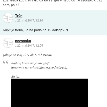
Zdaj treba kupit. Pravijo da bo šel gor v nebo do 10 tisočakov. Jaz
sem, pa ti?
Tr0n
::
22. maj 2017, 12:16
Kupit je treba, ko bo pado na 10 dolarjev. :)
neznanko
::
22. maj 2017, 12:55
galu
je
22. maj 2017 ob 11:48
izjavil
:
Najbolj hecen mi je tale graf:
https://www.worldcoinindex.com/coin/eth...
Ah ja...