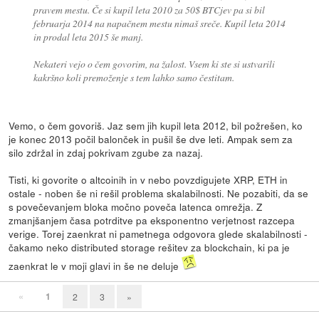
pravem mestu. Če si kupil leta 2010 za 50$ BTCjev pa si bil
februarja 2014 na napačnem mestu nimaš sreče. Kupil leta 2014
in prodal leta 2015 še manj.
Nekateri vejo o čem govorim, na žalost. Vsem ki ste si ustvarili
kakršno koli premoženje s tem lahko samo čestitam.
Vemo, o čem govoriš. Jaz sem jih kupil leta 2012, bil požrešen, ko
je konec 2013 počil balonček in pušil še dve leti. Ampak sem za
silo zdržal in zdaj pokrivam zgube za nazaj.
Tisti, ki govorite o altcoinih in v nebo povzdigujete XRP, ETH in
ostale - noben še ni rešil problema skalabilnosti. Ne pozabiti, da se
s povečevanjem bloka močno poveča latenca omrežja. Z
zmanjšanjem časa potrditve pa eksponentno verjetnost razcepa
verige. Torej zaenkrat ni pametnega odgovora glede skalabilnosti -
čakamo neko distributed storage rešitev za blockchain, ki pa je
zaenkrat le v moji glavi in še ne deluje
«
1
2
3
»