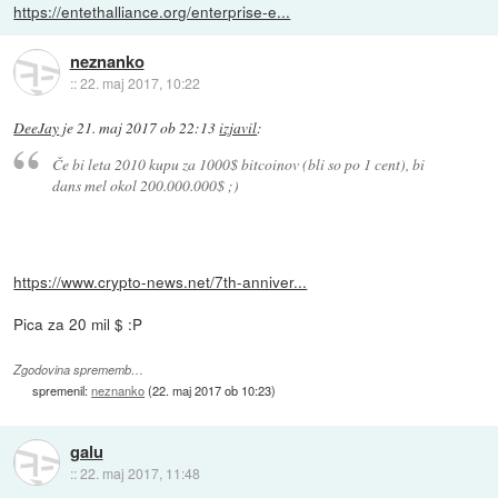
https://entethalliance.org/enterprise-e...
neznanko
::
22. maj 2017, 10:22
DeeJay
je
21. maj 2017 ob 22:13
izjavil
:
Če bi leta 2010 kupu za 1000$ bitcoinov (bli so po 1 cent), bi
dans mel okol 200.000.000$ ;)
https://www.crypto-news.net/7th-anniver...
Pica za 20 mil $ :P
Zgodovina sprememb…
spremenil:
neznanko
(
22. maj 2017 ob 10:23
)
galu
::
22. maj 2017, 11:48