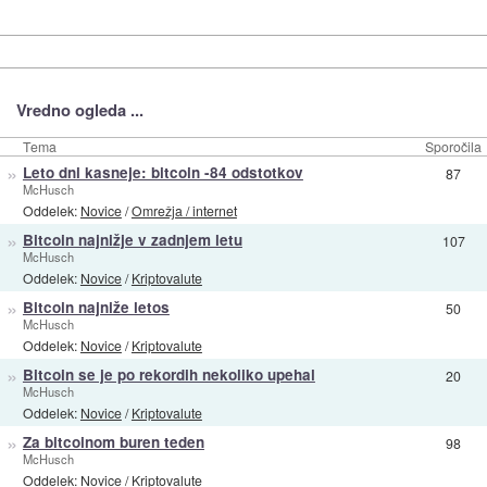
Vredno ogleda ...
Tema
Sporočila
»
Leto dni kasneje: bitcoin -84 odstotkov
87
McHusch
Oddelek:
Novice
/
Omrežja / internet
»
Bitcoin najnižje v zadnjem letu
107
McHusch
Oddelek:
Novice
/
Kriptovalute
»
Bitcoin najniže letos
50
McHusch
Oddelek:
Novice
/
Kriptovalute
»
Bitcoin se je po rekordih nekoliko upehal
20
McHusch
Oddelek:
Novice
/
Kriptovalute
»
Za bitcoinom buren teden
98
McHusch
Oddelek:
Novice
/
Kriptovalute