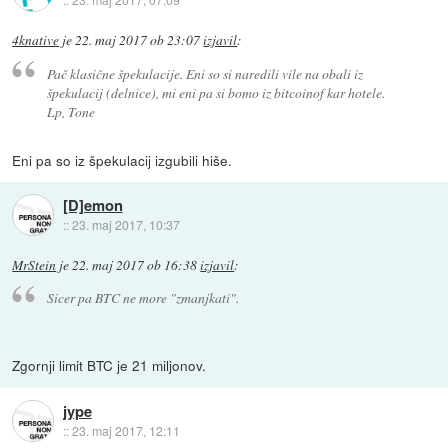
4knative
je
22. maj 2017 ob 23:07
izjavil
:
Pač klasične špekulacije. Eni so si naredili vile na obali iz
špekulacij (delnice), mi eni pa si bomo iz bitcoinof kar hotele.
Lp, Tone
Eni pa so iz špekulacij izgubili hiše.
[D]emon
::
23. maj 2017, 10:37
MrStein
je
22. maj 2017 ob 16:38
izjavil
:
Sicer pa BTC ne more "zmanjkati".
Zgornji limit BTC je 21 miljonov.
jype
::
23. maj 2017, 12:11