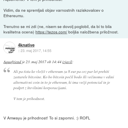
Vidim, da ne spremljaš objav varnostnih raziskovalcev o
Ethereumu.
Trenutno se mi zdi (ne, nisem se dovolj poglobil, da bi to bila
kvalitetna ocena)
https://tezos.com/
boljša naložbena priložnost.
4knative
::
23. maj 2017, 14:55
Aquafriend
je
23. maj 2017 ob 14:44
izjavil
:
Ali pa tista ko vložiš v ethereum za 8 eur pa cez par let prehiti
zastarele bitcoine. Ko bo bitcoin počil bodo šli večinoma v edini
alternativni coin in to je ethereum, ki ima večji potencial in je
podprt z številnimi korporacijami.
V tem je prihodnost.
V Amwayu je prihodnost! To si zapomni. :) ROFL