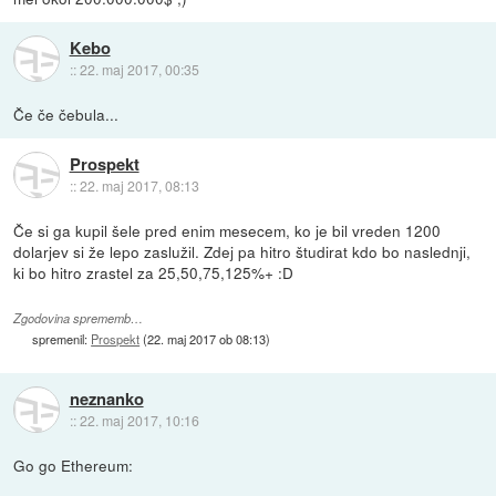
Kebo
::
22. maj 2017, 00:35
Če če čebula...
Prospekt
::
22. maj 2017, 08:13
Če si ga kupil šele pred enim mesecem, ko je bil vreden 1200
dolarjev si že lepo zaslužil. Zdej pa hitro študirat kdo bo naslednji,
ki bo hitro zrastel za 25,50,75,125%+ :D
Zgodovina sprememb…
spremenil:
Prospekt
(
22. maj 2017 ob 08:13
)
neznanko
::
22. maj 2017, 10:16
Go go Ethereum: