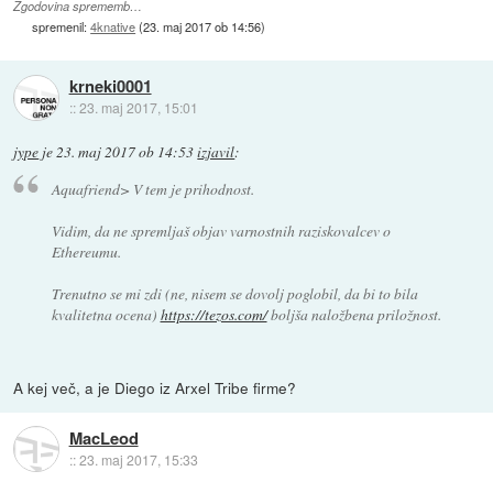
Zgodovina sprememb…
spremenil:
4knative
(
23. maj 2017 ob 14:56
)
krneki0001
::
23. maj 2017, 15:01
jype
je
23. maj 2017 ob 14:53
izjavil
:
Aquafriend> V tem je prihodnost.
Vidim, da ne spremljaš objav varnostnih raziskovalcev o
Ethereumu.
Trenutno se mi zdi (ne, nisem se dovolj poglobil, da bi to bila
kvalitetna ocena)
https://tezos.com/
boljša naložbena priložnost.
A kej več, a je Diego iz Arxel Tribe firme?
MacLeod
::
23. maj 2017, 15:33