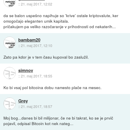
::
21. maj 2017, 12:02
da se balon uspešno napihuje so 'krive' ostale kriptovalute, ker
omogočajo eleganten umik kapitala.
pričakujem pa veliko razočaranje v prihodnosti od nekaterih...
bambam20
::
21. maj 2017, 12:10
Zato pa kdor je v tem času kupoval bo zaslužil.
simnov
::
21. maj 2017, 18:55
Ko bi vsaj pol bitcoina dobu namesto plače na mesec.
Grey
::
21. maj 2017, 18:57
Moj bog...danes bi bil milijonar, če ne bi takrat, ko se je prvič
pojavil, odpisal Bitcoin kot nek nateg...