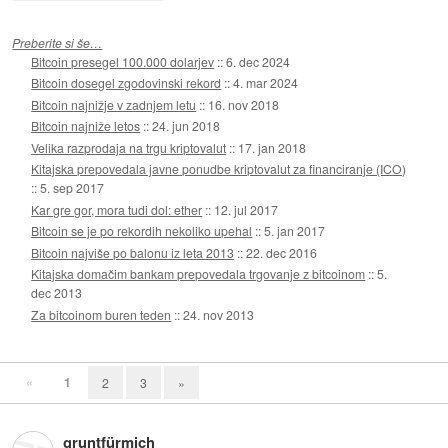
Preberite si še…
Bitcoin presegel 100.000 dolarjev
::
6. dec 2024
Bitcoin dosegel zgodovinski rekord
::
4. mar 2024
Bitcoin najnižje v zadnjem letu
::
16. nov 2018
Bitcoin najniže letos
::
24. jun 2018
Velika razprodaja na trgu kriptovalut
::
17. jan 2018
Kitajska prepovedala javne ponudbe kriptovalut za financiranje (ICO)
::
5. sep 2017
Kar gre gor, mora tudi dol: ether
::
12. jul 2017
Bitcoin se je po rekordih nekoliko upehal
::
5. jan 2017
Bitcoin najviše po balonu iz leta 2013
::
22. dec 2016
Kitajska domačim bankam prepovedala trgovanje z bitcoinom
::
5.
dec 2013
Za bitcoinom buren teden
::
24. nov 2013
«
1
2
3
»
gruntfürmich