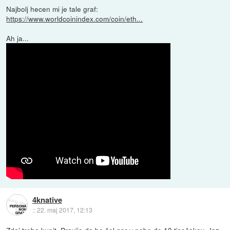
Najbolj hecen mi je tale graf:
https://www.worldcoinindex.com/coin/eth...
Ah ja...
4knative
::
22. maj 2017, 12:13