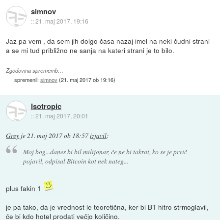
simnov
::
21. maj 2017, 19:16
Jaz pa vem , da sem jih dolgo časa nazaj imel na neki čudni strani
a se mi tud približno ne sanja na kateri strani je to bilo.
Zgodovina sprememb…
spremenil:
simnov
(
21. maj 2017 ob 19:16
)
Isotropic
::
21. maj 2017, 20:01
Grey
je
21. maj 2017 ob 18:57
izjavil
:
Moj bog...danes bi bil milijonar, če ne bi takrat, ko se je prvič
pojavil, odpisal Bitcoin kot nek nateg...
plus fakin 1
je pa tako, da je vrednost le teoretična, ker bi BT hitro strmoglavil,
če bi kdo hotel prodati večjo količino.