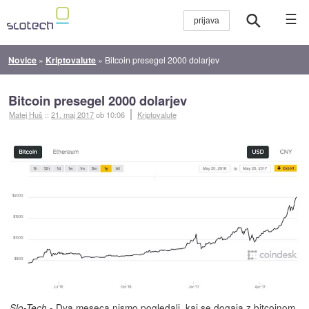
☰
Novice
»
Kriptovalute
»
Bitcoin presegel 2000 dolarjev
Bitcoin presegel 2000 dolarjev
Matej Huš
::
21. maj 2017
ob 10:06
Kriptovalute
- Dva meseca nismo pogledali, kaj se dogaja z bitcoinom,
Slo-Tech