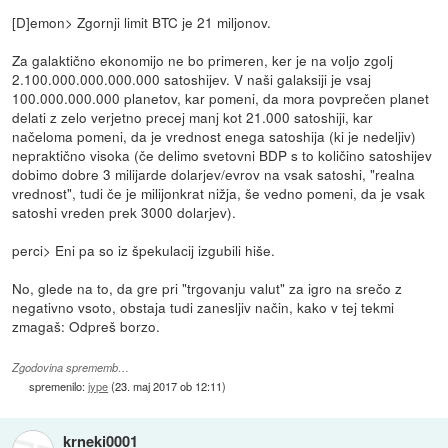
[D]emon> Zgornji limit BTC je 21 miljonov.
Za galaktično ekonomijo ne bo primeren, ker je na voljo zgolj
2.100.000.000.000.000 satoshijev. V naši galaksiji je vsaj
100.000.000.000 planetov, kar pomeni, da mora povprečen planet
delati z zelo verjetno precej manj kot 21.000 satoshiji, kar
načeloma pomeni, da je vrednost enega satoshija (ki je nedeljiv)
nepraktično visoka (če delimo svetovni BDP s to količino satoshijev
dobimo dobre 3 milijarde dolarjev/evrov na vsak satoshi, "realna
vrednost", tudi če je milijonkrat nižja, še vedno pomeni, da je vsak
satoshi vreden prek 3000 dolarjev).
perci> Eni pa so iz špekulacij izgubili hiše.
No, glede na to, da gre pri "trgovanju valut" za igro na srečo z
negativno vsoto, obstaja tudi zanesljiv način, kako v tej tekmi
zmagaš: Odpreš borzo.
Zgodovina sprememb…
spremenilo:
jype
(
23. maj 2017 ob 12:11
)
krneki0001