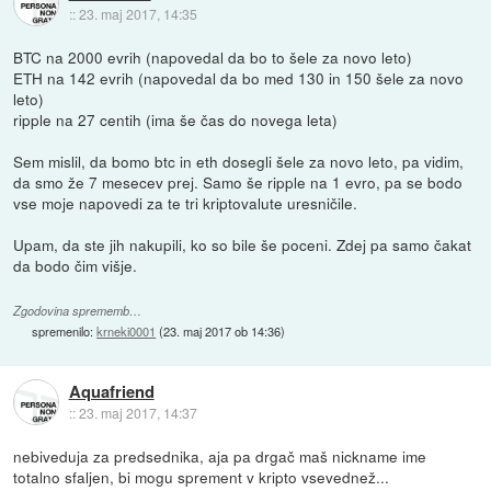
::
23. maj 2017, 14:35
BTC na 2000 evrih (napovedal da bo to šele za novo leto)
ETH na 142 evrih (napovedal da bo med 130 in 150 šele za novo
leto)
ripple na 27 centih (ima še čas do novega leta)
Sem mislil, da bomo btc in eth dosegli šele za novo leto, pa vidim,
da smo že 7 mesecev prej. Samo še ripple na 1 evro, pa se bodo
vse moje napovedi za te tri kriptovalute uresničile.
Upam, da ste jih nakupili, ko so bile še poceni. Zdej pa samo čakat
da bodo čim višje.
Zgodovina sprememb…
spremenilo:
krneki0001
(
23. maj 2017 ob 14:36
)
Aquafriend
::
23. maj 2017, 14:37
nebiveduja za predsednika, aja pa drgač maš nickname ime
totalno sfaljen, bi mogu sprement v kripto vsevednež...