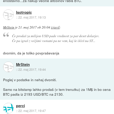
enostavno...za nakup večine altcoinov rabiš BTC.
Isotropic
::
22. maj 2017, 19:13
MrStein
je
21. maj 2017 ob 20:04
izjavil
:
Če prodaš za milijon USD pade vrednost za par deset dolarjev.
Če pa igraš z večjimi vsotami pa ne vem, kaj še iščeš na ST...
dvomim, da je toliko povpraševanja
MrStein
::
22. maj 2017, 19:44
Poglej v podatke in nehaj dvomiti.
Samo na bitstamp lahko prodaš (v tem trenutku) za 1M$ in bo cena
BTC padla iz 2193 USD/BTC na 2130.
perci
::
22. maj 2017, 19:47