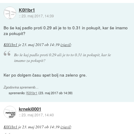
K0l1br1
::
23. maj 2017, 14:39
Bo še kaj padlo proti 0.29 ali je to to 0.31 in pokupit, kar še imamo
za pokupit?
K0l1br1
je
23. maj 2017 ob 14:39
izjavil
:
Bo še kaj padlo proti 0.29 ali je to to 0.31 in pokupit, kar še
imamo za pokupit?
Ker po dolgem času spet bolj na zeleno gre.
Zgodovina sprememb…
spremenilo:
K0l1br1
(
23. maj 2017 ob 14:39
)
krneki0001
::
23. maj 2017, 14:40
K0l1br1
je
23. maj 2017 ob 14:39
izjavil
: