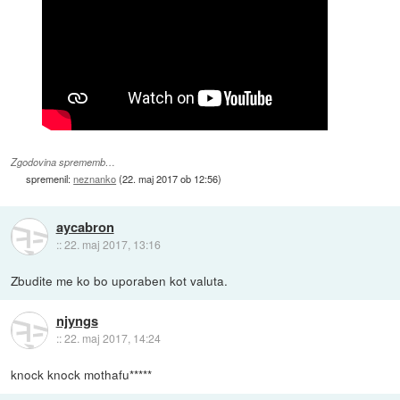
Zgodovina sprememb…
spremenil:
neznanko
(
22. maj 2017 ob 12:56
)
aycabron
::
22. maj 2017, 13:16
Zbudite me ko bo uporaben kot valuta.
njyngs
::
22. maj 2017, 14:24
knock knock mothafu*****