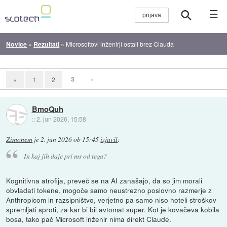
☰
Novice
»
Rezultati
»
Microsoftovi inženirji ostali brez Clauda
3
»
«
1
2
BmoQuh
::
2. jun 2026, 15:58
Zimonem
je
2. jun 2026 ob 15:45
izjavil
:
In kaj jih daje pri ms od tega?
Kognitivna atrofija, preveč se na AI zanašajo, da so jim morali
obvladati tokene, mogoče samo neustrezno poslovno razmerje z
Anthropicom in razsipništvo, verjetno pa samo niso hoteli stroškov
spremljati sproti, za kar bi bil avtomat super. Kot je kovačeva kobila
bosa, tako pač Microsoft inženir nima direkt Claude.