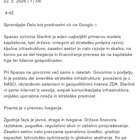
22. 5. 2026 | 17:06
4:42
Spremljajte Delo kot prednostni vir na Googlu->
Spacex oziroma Starlink je eden najboljših primerov modela
kapitalizma, kjer država, omogoči ali strateško podpira razvoj
ključne infrastrukture, zasebni sektor jo nato razvije in skalira, na
koncu pa se del tveganja in financiranja prenese še na kapitalske
trge ter bilance gospodinjstev.
Pri Spacex ne govorimo več samo o raketah. Govorimo o podjetju,
ki je postalo del ameriške strateške infrastrukture: povezano je z
NASO, obrambnim sistemom in geopolitičnimi interesi ZDA. Starlink
ni samo internet iz vesolja, ampak komunikacijska infrastruktura,
vojaško uporabna mreža in strateška prednost.
Poanta je v prenosu tveganja.
Zgodnja faza je javna, draga in tvegana. Država financira
raziskave, pogodbe, regulativni okvir in začetno povpraševanje.
Zasebni sektor nato prevzame operativno izvedbo, gradnjo
kapacitet, tehnološko optimizacijo in globalno skaliranje. Ko pa