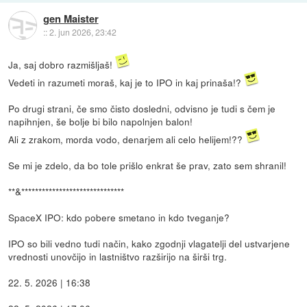
gen Maister
::
2. jun 2026, 23:42
Ja, saj dobro razmišljaš!
Vedeti in razumeti moraš, kaj je to IPO in kaj prinaša!?
Po drugi strani, če smo čisto dosledni, odvisno je tudi s čem je
napihnjen, še bolje bi bilo napolnjen balon!
Ali z zrakom, morda vodo, denarjem ali celo helijem!??
Se mi je zdelo, da bo tole prišlo enkrat še prav, zato sem shranil!
**&******************************
SpaceX IPO: kdo pobere smetano in kdo tveganje?
IPO so bili vedno tudi način, kako zgodnji vlagatelji del ustvarjene
vrednosti unovčijo in lastništvo razširijo na širši trg.
22. 5. 2026 | 16:38