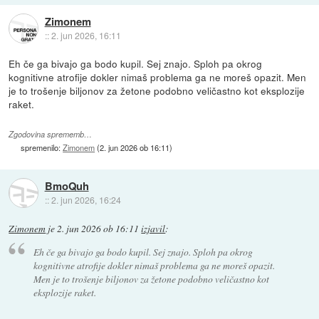
Zimonem
::
2. jun 2026, 16:11
Eh če ga bivajo ga bodo kupil. Sej znajo. Sploh pa okrog
kognitivne atrofije dokler nimaš problema ga ne moreš opazit. Men
je to trošenje biljonov za žetone podobno veličastno kot eksplozije
raket.
Zgodovina sprememb…
spremenilo:
Zimonem
(
2. jun 2026 ob 16:11
)
BmoQuh
::
2. jun 2026, 16:24
Zimonem
je
2. jun 2026 ob 16:11
izjavil
:
Eh če ga bivajo ga bodo kupil. Sej znajo. Sploh pa okrog
kognitivne atrofije dokler nimaš problema ga ne moreš opazit.
Men je to trošenje biljonov za žetone podobno veličastno kot
eksplozije raket.