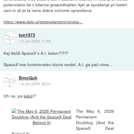
potencialno še v bilance gospodinjstev, kjer je vprašanje pri kateri
ceni in ali je ta cena dobra oziroma upravičena.
https://www.delo.si/gospodarstvo/novice...
bm1973
::
3. jun 2026, 11:56
Kaj tlačiš SpaceX v A.I. balon?!?!?
SpaceX ima funkcionalen biznis model, A.I. ga pač nima...
BmoQuh
::
6. jun 2026, 08:31
Oh ne, pa
kako
!?
The May 6, 2026
Permanent
Doubling (And the
SpaceX Deal
Behind It)