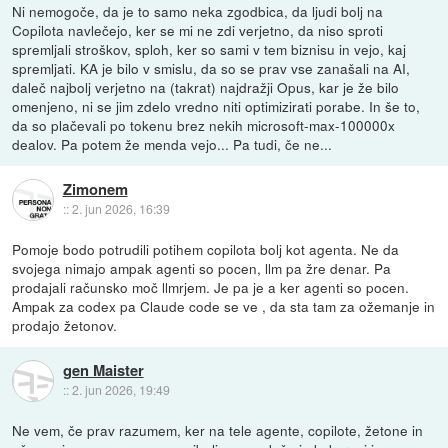
Ni nemogoče, da je to samo neka zgodbica, da ljudi bolj na
Copilota navlečejo, ker se mi ne zdi verjetno, da niso sproti
spremljali stroškov, sploh, ker so sami v tem biznisu in vejo, kaj
spremljati. KA je bilo v smislu, da so se prav vse zanašali na AI,
daleč najbolj verjetno na (takrat) najdražji Opus, kar je že bilo
omenjeno, ni se jim zdelo vredno niti optimizirati porabe. In še to,
da so plačevali po tokenu brez nekih microsoft-max-100000x
dealov. Pa potem že menda vejo... Pa tudi, če ne...
Zimonem
::
2. jun 2026, 16:39
Pomoje bodo potrudili potihem copilota bolj kot agenta. Ne da
svojega nimajo ampak agenti so pocen, llm pa žre denar. Pa
prodajali računsko moč llmrjem. Je pa je a ker agenti so pocen.
Ampak za codex pa Claude code se ve , da sta tam za ožemanje in
prodajo žetonov.
gen Maister
::
2. jun 2026, 19:49
Ne vem, če prav razumem, ker na tele agente, copilote, žetone in