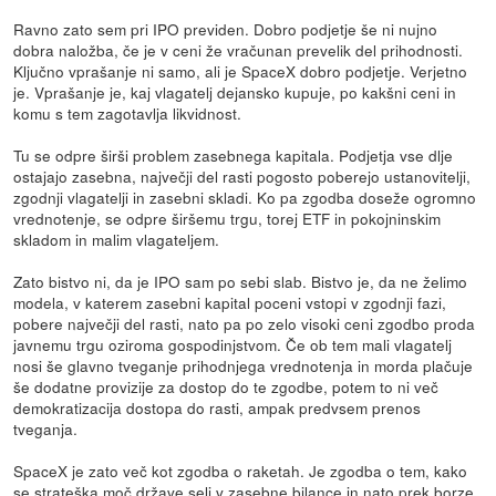
Ravno zato sem pri IPO previden. Dobro podjetje še ni nujno
dobra naložba, če je v ceni že vračunan prevelik del prihodnosti.
Ključno vprašanje ni samo, ali je SpaceX dobro podjetje. Verjetno
je. Vprašanje je, kaj vlagatelj dejansko kupuje, po kakšni ceni in
komu s tem zagotavlja likvidnost.
Tu se odpre širši problem zasebnega kapitala. Podjetja vse dlje
ostajajo zasebna, največji del rasti pogosto poberejo ustanovitelji,
zgodnji vlagatelji in zasebni skladi. Ko pa zgodba doseže ogromno
vrednotenje, se odpre širšemu trgu, torej ETF in pokojninskim
skladom in malim vlagateljem.
Zato bistvo ni, da je IPO sam po sebi slab. Bistvo je, da ne želimo
modela, v katerem zasebni kapital poceni vstopi v zgodnji fazi,
pobere največji del rasti, nato pa po zelo visoki ceni zgodbo proda
javnemu trgu oziroma gospodinjstvom. Če ob tem mali vlagatelj
nosi še glavno tveganje prihodnjega vrednotenja in morda plačuje
še dodatne provizije za dostop do te zgodbe, potem to ni več
demokratizacija dostopa do rasti, ampak predvsem prenos
tveganja.
SpaceX je zato več kot zgodba o raketah. Je zgodba o tem, kako
se strateška moč države seli v zasebne bilance in nato prek borze