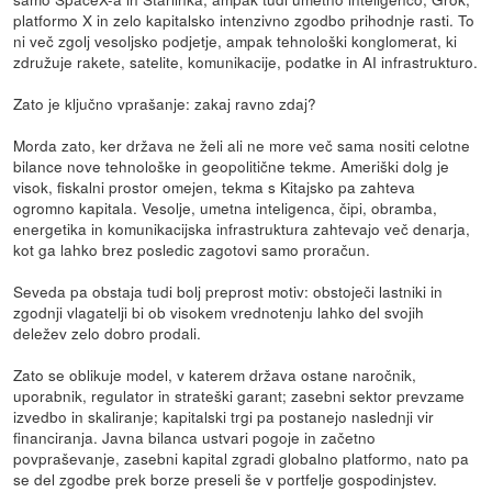
platformo X in zelo kapitalsko intenzivno zgodbo prihodnje rasti. To
ni več zgolj vesoljsko podjetje, ampak tehnološki konglomerat, ki
združuje rakete, satelite, komunikacije, podatke in AI infrastrukturo.
Zato je ključno vprašanje: zakaj ravno zdaj?
Morda zato, ker država ne želi ali ne more več sama nositi celotne
bilance nove tehnološke in geopolitične tekme. Ameriški dolg je
visok, fiskalni prostor omejen, tekma s Kitajsko pa zahteva
ogromno kapitala. Vesolje, umetna inteligenca, čipi, obramba,
energetika in komunikacijska infrastruktura zahtevajo več denarja,
kot ga lahko brez posledic zagotovi samo proračun.
Seveda pa obstaja tudi bolj preprost motiv: obstoječi lastniki in
zgodnji vlagatelji bi ob visokem vrednotenju lahko del svojih
deležev zelo dobro prodali.
Zato se oblikuje model, v katerem država ostane naročnik,
uporabnik, regulator in strateški garant; zasebni sektor prevzame
izvedbo in skaliranje; kapitalski trgi pa postanejo naslednji vir
financiranja. Javna bilanca ustvari pogoje in začetno
povpraševanje, zasebni kapital zgradi globalno platformo, nato pa
se del zgodbe prek borze preseli še v portfelje gospodinjstev.