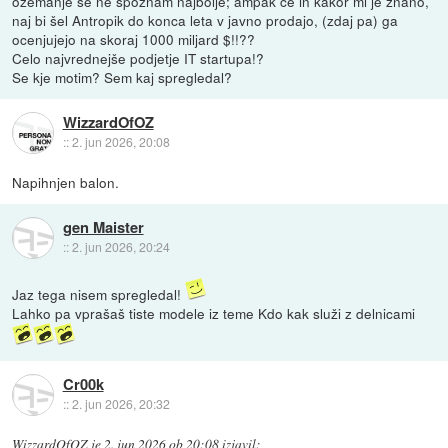
ožemanje se ne spoznam najbolje; ampak če in kakor mi je znano,
naj bi šel Antropik do konca leta v javno prodajo, (zdaj pa) ga
ocenjujejo na skoraj 1000 miljard $!!??
Celo najvrednejše podjetje IT startupa!?
Se kje motim? Sem kaj spregledal?
WizzardOfOZ
::
2. jun 2026, 20:08
Napihnjen balon.
gen Maister
::
2. jun 2026, 20:24
Jaz tega nisem spregledal!
Lahko pa vprašaš tiste modele iz teme Kdo kak služi z delnicami
Cr00k
::
2. jun 2026, 20:32
WizzardOfOZ
je
2. jun 2026 ob 20:08
izjavil
: