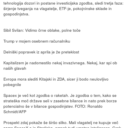
tehnologija dozori in postane investicijska zgodba, sledi tretja faza:
širjenje tveganja na vlagatelje, ETF-je, pokojninske sklade in
gospodinjstva.
Sibil Svilan: Vidimo črne oblake, polne toče
Trump v mojem osebnem računalniku
Delniški popravek iz aprila je že preteklost
Kapitalizem je nadomestilo nekaj invazivnega. Nekaj, kar spi ob
naših glavah
Evropa mora slediti Kitajski in ZDA, sicer ji bodo neulovljivo
pobegnile
Spacex je več kot zgodba o raketah. Je zgodba o tem, kako se
strateška moč države seli v zasebne bilance in nato prek borze
potencialno še v bilance gospodinjstev. FOTO: Ronaldo
Schmidt/AFP
Prospekt zdaj pokaže še širšo sliko. Mali vlagatelj ne kupuje več
samo SpaceX-a in Starlinka, ampak tudi umetno inteligenco, Grok,