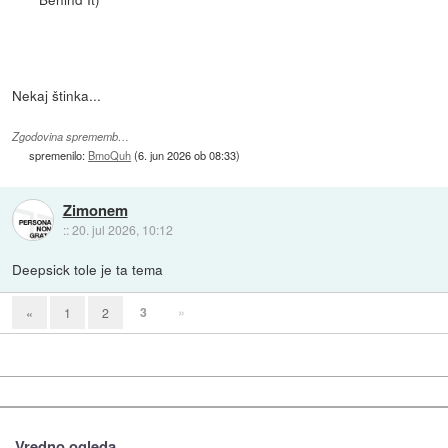
Nekaj štinka...
Zgodovina sprememb…
spremenilo:
BmoQuh
(
6. jun 2026 ob 08:33
)
Zimonem
::
20. jul 2026, 10:12
Deepsick tole je ta tema
3
»
«
1
2
Vredno ogleda ...