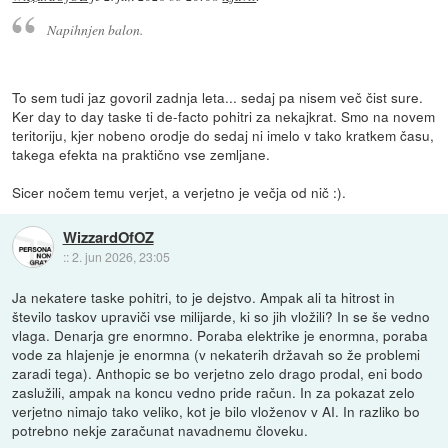
Napihnjen balon.
To sem tudi jaz govoril zadnja leta... sedaj pa nisem več čist sure.
Ker day to day taske ti de-facto pohitri za nekajkrat. Smo na novem
teritoriju, kjer nobeno orodje do sedaj ni imelo v tako kratkem času,
takega efekta na praktično vse zemljane.
Sicer nočem temu verjet, a verjetno je večja od nič :).
WizzardOfOZ
::
2. jun 2026, 23:05
Ja nekatere taske pohitri, to je dejstvo. Ampak ali ta hitrost in
število taskov upraviči vse milijarde, ki so jih vložili? In se še vedno
vlaga. Denarja gre enormno. Poraba elektrike je enormna, poraba
vode za hlajenje je enormna (v nekaterih državah so že problemi
zaradi tega). Anthopic se bo verjetno zelo drago prodal, eni bodo
zaslužili, ampak na koncu vedno pride račun. In za pokazat zelo
verjetno nimajo tako veliko, kot je bilo vloženov v AI. In razliko bo
potrebno nekje zaračunat navadnemu človeku.