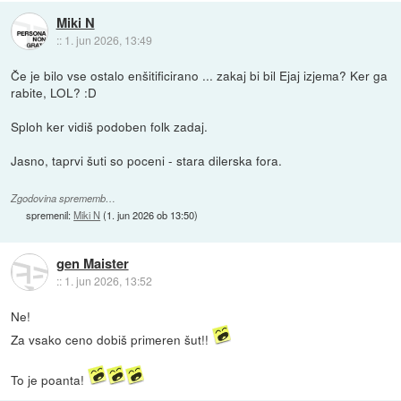
Miki N
::
1. jun 2026, 13:49
Če je bilo vse ostalo enšitificirano ... zakaj bi bil Ejaj izjema? Ker ga
rabite, LOL? :D
Sploh ker vidiš podoben folk zadaj.
Jasno, taprvi šuti so poceni - stara dilerska fora.
Zgodovina sprememb…
spremenil:
Miki N
(
1. jun 2026 ob 13:50
)
gen Maister
::
1. jun 2026, 13:52
Ne!
Za vsako ceno dobiš primeren šut!!
To je poanta!