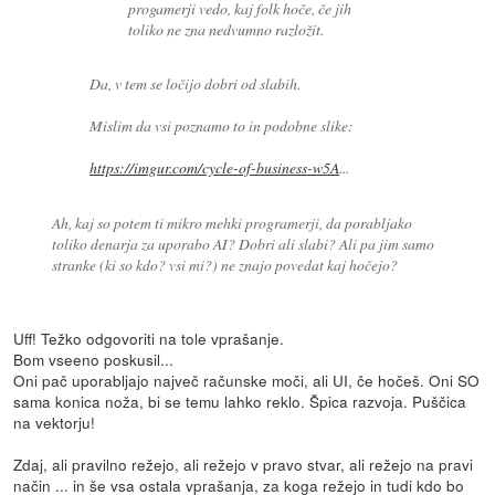
progamerji vedo, kaj folk hoče, če jih
toliko ne zna nedvumno razložit.
Da, v tem se ločijo dobri od slabih.
Mislim da vsi poznamo to in podobne slike:
https://imgur.com/cycle-of-business-w5A
...
Ah, kaj so potem ti mikro mehki programerji, da porabljako
toliko denarja za uporabo AI? Dobri ali slabi? Ali pa jim samo
stranke (ki so kdo? vsi mi?) ne znajo povedat kaj hočejo?
Uff! Težko odgovoriti na tole vprašanje.
Bom vseeno poskusil...
Oni pač uporabljajo največ računske moči, ali UI, če hočeš. Oni SO
sama konica noža, bi se temu lahko reklo. Špica razvoja. Puščica
na vektorju!
Zdaj, ali pravilno režejo, ali režejo v pravo stvar, ali režejo na pravi
način ... in še vsa ostala vprašanja, za koga režejo in tudi kdo bo