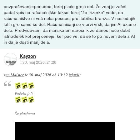
povpraševanje:ponudba, torej plače grejo dol. Že zdaj je začel
padat vpis na računalniške fakse, torej "že frizerke" vedo, da
računalništvo ni več neka posebej profitabilna branža. V naslednjih
letih gre samo še dol. Računalničarji so v prvi vrsti, da jim AI uzame
delo. Predvidevam, da marsikateri naročnik že danes hoče dobit
isti izdelek kot prej ceneje, ker pač ve, da se to po novem dela z AI
in da je dosti manj dela.
Kayzon
::
30. maj 2026, 21:26
gen Maister
je
30. maj 2026 ob 10:32
izjavil
:
Počelo je!!
Še glazbena