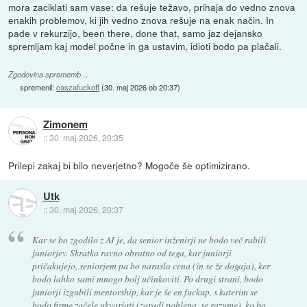
mora zaciklati sam vase: da rešuje težavo, prihaja do vedno znova
enakih problemov, ki jih vedno znova rešuje na enak način. In
pade v rekurzijo, been there, done that, samo jaz dejansko
spremljam kaj model počne in ga ustavim, idioti bodo pa plačali.
Zgodovina sprememb…
spremenil:
caszafuckoff
(
30. maj 2026 ob 20:37
)
Zimonem
::
30. maj 2026, 20:35
Prilepi zakaj bi bilo neverjetno? Mogoče še optimizirano.
Utk
::
30. maj 2026, 20:37
Kar se bo zgodilo z AI je, da senior inženirji ne bodo več rabili
juniorjev. Skratka ravno obratno od tega, kar juniorji
pričakujejo, seniorjem pa bo narasla cena (in se že dogaja), ker
bodo lahko sami mnogo bolj učinkoviti. Po drugi strani, bodo
juniorji izgubili mentorship, kar je še en fuckup, s katerim se
bodo firme začele ukvarjati (zaradi pohlepa, se razume), ko bo