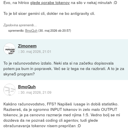
Evo, na hitrico
glede porabe tokenov
na silo v nekaj minutah :D
To je bil sicer gemini cli, dokler ne bo antigravity cli.
Zgodovina sprememb…
spremenilo:
BmoQuh
(
30. maj 2026 ob 20:57
)
Zimonem
::
30. maj 2026, 21:01
To je računovodstvo izdalo. Neki sta si na začetku dopisovala
potem pa bum in popravek. Več se iz tega ne da razbrati. A to je za
skyne5 program?
BmoQuh
::
30. maj 2026, 21:09
Kakšno računovodstvo, FFS? Napišeš /usage in dobiš statistiko.
Razbereš, da je ogromno INPUT tokenov in zelo malo OUTPUT
tokenov, je pa cenovno razmerje med njima 1:5. Vedno bolj se mi
dozdeva da ne poznaš coding cli agentov, tudi glede
obračunavanja tokenov nisem prepričan :D