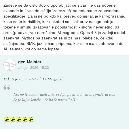
Zadeve se da čisto dobro uporabljati, če stvari ne daš nobene
svobode in ji vso domišljijo 'zamrzneš' na enforcane zapovedane
specifikacije. Da si ne bo kdo kaj preveč domišljal, je kar vprašanje,
kako so to koristili in, ker nekateri so imeli prav nalogo nabijati
tokene v smislu izkazovanje popularnosti - skoraj neverjetno, da
brez (predvidljive) naročnine. Mimogrede, Opus 4.8 je zadnji model
zaenkrat, Mythos pa zaenkrat še ni za nas, plebejce, če kdaj
slučajno bo. BMK, jaz nimam pripomb, ker sem manj zahtevene do
AI, še manj kot do same lopate.
gen Maister
::
1. jun 2026, 15:33
Miki N
je
1. jun 2026 ob 13:55
izjavil
:
No, no te bomo videli ... ko boš pa po ulici taval in spraševal folk
če je kaj tokenčkov, če bo še poceni! :D