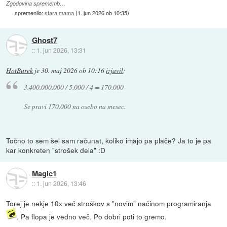
Zgodovina sprememb…
spremenilo:
stara mama
(
1. jun 2026 ob 10:35
)
Ghost7
::
1. jun 2026, 13:31
HotBurek
je
30. maj 2026 ob 10:16
izjavil
:
3.400.000.000 / 5.000 / 4 = 170.000
Se pravi 170.000 na osebo na mesec.
Točno to sem šel sam računat, koliko imajo pa plače? Ja to je pa
kar konkreten "strošek dela" :D
Magic1
::
1. jun 2026, 13:46
Torej je nekje 10x več stroškov s "novim" načinom programiranja
. Pa flopa je vedno več. Po dobri poti to gremo.