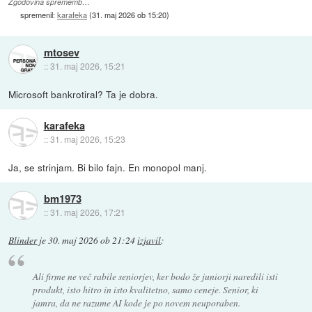
Zgodovina sprememb…
spremenil:
karafeka
(
31. maj 2026 ob 15:20
)
mtosev
::
31. maj 2026, 15:21
Microsoft bankrotiral? Ta je dobra.
karafeka
::
31. maj 2026, 15:23
Ja, se strinjam. Bi bilo fajn. En monopol manj.
bm1973
::
31. maj 2026, 17:21
Blinder
je
30. maj 2026 ob 21:24
izjavil
:
Ali firme ne več rabile seniorjev, ker bodo že juniorji naredili isti
produkt, isto hitro in isto kvalitetno, samo ceneje. Senior, ki
jamra, da ne razume AI kode je po novem neuporaben.