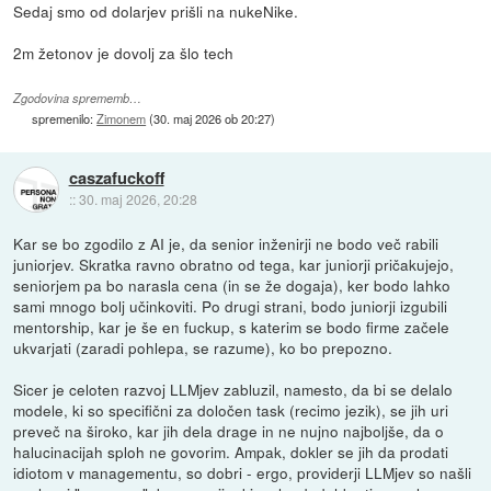
Sedaj smo od dolarjev prišli na nukeNike.
2m žetonov je dovolj za šlo tech
Zgodovina sprememb…
spremenilo:
Zimonem
(
30. maj 2026 ob 20:27
)
caszafuckoff
::
30. maj 2026, 20:28
Kar se bo zgodilo z AI je, da senior inženirji ne bodo več rabili
juniorjev. Skratka ravno obratno od tega, kar juniorji pričakujejo,
seniorjem pa bo narasla cena (in se že dogaja), ker bodo lahko
sami mnogo bolj učinkoviti. Po drugi strani, bodo juniorji izgubili
mentorship, kar je še en fuckup, s katerim se bodo firme začele
ukvarjati (zaradi pohlepa, se razume), ko bo prepozno.
Sicer je celoten razvoj LLMjev zabluzil, namesto, da bi se delalo
modele, ki so specifični za določen task (recimo jezik), se jih uri
preveč na široko, kar jih dela drage in ne nujno najboljše, da o
halucinacijah sploh ne govorim. Ampak, dokler se jih da prodati
idiotom v managementu, so dobri - ergo, providerji LLMjev so našli