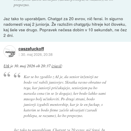
prepozno.
Jaz tako to uporabljam. Chatgpt za 20 evrov, nič fensi. In sigurno
nadomesti vsaj 2 juniorja. Že razložim chatgptju hitreje kot človeku,
kaj šele vse drugo. Popravek nečesa dobim v 10 sekundah, ne čez
2 dni.
caszafuckoff
::
30. maj 2026, 20:38
Utk
je
30. maj 2026 ob 20:37
izjavil
:
Kar se bo zgodilo z AI je, da senior inženirji ne
bodo več rabili juniorjev. Skratka ravno obratno od
tega, kar juniorji pričakujejo, seniorjem pa bo
narasla cena (in se že dogaja), ker bodo lahko sami
mnogo bolj učinkoviti. Po drugi strani, bodo
juniorji izgubili mentorship, kar je še en fuckup, s
katerim se bodo firme začele ukvarjati (zaradi
pohlepa, se razume), ko bo prepozno.
Jaz tako to uporabljam. Chatgpt za 20 evrov, nič fensi. In