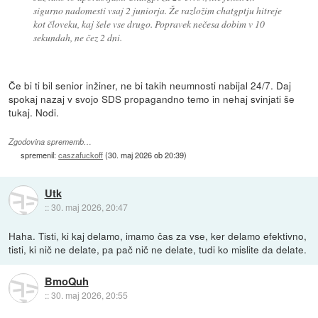
sigurno nadomesti vsaj 2 juniorja. Že razložim chatgptju hitreje
kot človeku, kaj šele vse drugo. Popravek nečesa dobim v 10
sekundah, ne čez 2 dni.
Če bi ti bil senior inžiner, ne bi takih neumnosti nabijal 24/7. Daj
spokaj nazaj v svojo SDS propagandno temo in nehaj svinjati še
tukaj. Nodi.
Zgodovina sprememb…
spremenil:
caszafuckoff
(
30. maj 2026 ob 20:39
)
Utk
::
30. maj 2026, 20:47
Haha. Tisti, ki kaj delamo, imamo čas za vse, ker delamo efektivno,
tisti, ki nič ne delate, pa pač nič ne delate, tudi ko mislite da delate.
BmoQuh
::
30. maj 2026, 20:55