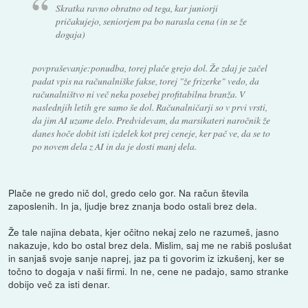
Skratka ravno obratno od tega, kar juniorji
pričakujejo, seniorjem pa bo narasla cena (in se že
dogaja)
povpraševanje:ponudba, torej plače grejo dol. Že zdaj je začel
padat vpis na računalniške fakse, torej "že frizerke" vedo, da
računalništvo ni več neka posebej profitabilna branža. V
naslednjih letih gre samo še dol. Računalničarji so v prvi vrsti,
da jim AI uzame delo. Predvidevam, da marsikateri naročnik že
danes hoče dobit isti izdelek kot prej ceneje, ker pač ve, da se to
po novem dela z AI in da je dosti manj dela.
Plače ne gredo nič dol, gredo celo gor. Na račun števila
zaposlenih. In ja, ljudje brez znanja bodo ostali brez dela.
Že tale najina debata, kjer očitno nekaj zelo ne razumeš, jasno
nakazuje, kdo bo ostal brez dela. Mislim, saj me ne rabiš poslušat
in sanjaš svoje sanje naprej, jaz pa ti govorim iz izkušenj, ker se
točno to dogaja v naši firmi. In ne, cene ne padajo, samo stranke
dobijo več za isti denar.