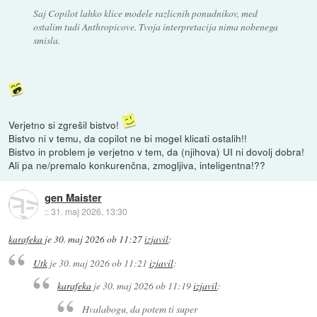
Saj Copilot lahko klice modele razlicnih ponudnikov, med
ostalim tudi Anthropicove. Tvoja interpretacija nima nobenega
smisla.
Verjetno si zgrešil bistvo!
Bistvo ni v temu, da copilot ne bi mogel klicati ostalih!!
Bistvo in problem je verjetno v tem, da (njihova) UI ni dovolj dobra!
Ali pa ne/premalo konkurenčna, zmogljiva, inteligentna!??
gen Maister
::
31. maj 2026, 13:30
karafeka
je
30. maj 2026 ob 11:27
izjavil
:
Utk
je
30. maj 2026 ob 11:21
izjavil
:
karafeka
je
30. maj 2026 ob 11:19
izjavil
:
Hvalabogu, da potem ti super