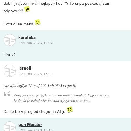
dobil (največji in/ali najlepši) kos!?? To si pa poskušaj sam
odgovoriti!
Potrudi se malo!
karafeka
::
31. maj 2026, 13:39
Linux?
jernejl
::
31. maj 2026, 15:02
caszafuckoff
je
31. maj 2026 ob 08:34
izjavil
:
Zdaj mi pa razloži, kako bo en junior pregledal zgenerirano
kodo, ki je nekaj nivojev nad njegovim znanjem.
Dal jo bo v pregled drugemu AI-ju
gen Maister
::
31. maj 2026, 15:15