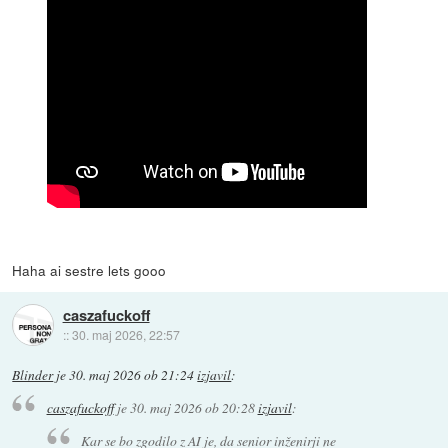
Haha ai sestre lets gooo
caszafuckoff
::
30. maj 2026, 22:57
Blinder
je
30. maj 2026 ob 21:24
izjavil
:
caszafuckoff
je
30. maj 2026 ob 20:28
izjavil
:
Kar se bo zgodilo z AI je, da senior inženirji ne