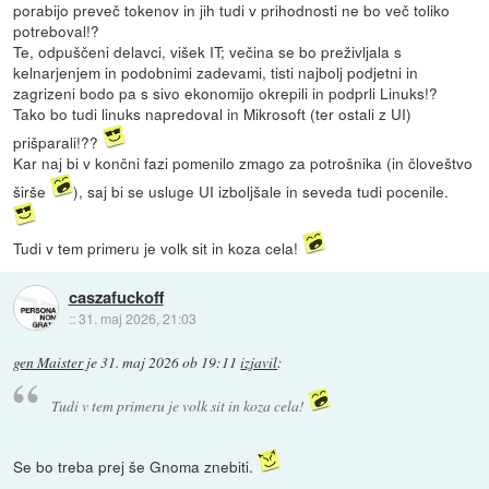
porabijo preveč tokenov in jih tudi v prihodnosti ne bo več toliko
potreboval!?
Te, odpuščeni delavci, višek IT; večina se bo preživljala s
kelnarjenjem in podobnimi zadevami, tisti najbolj podjetni in
zagrizeni bodo pa s sivo ekonomijo okrepili in podprli Linuks!?
Tako bo tudi linuks napredoval in Mikrosoft (ter ostali z UI)
prišparali!??
Kar naj bi v končni fazi pomenilo zmago za potrošnika (in človeštvo
širše
), saj bi se usluge UI izboljšale in seveda tudi pocenile.
Tudi v tem primeru je volk sit in koza cela!
caszafuckoff
::
31. maj 2026, 21:03
gen Maister
je
31. maj 2026 ob 19:11
izjavil
:
Tudi v tem primeru je volk sit in koza cela!
Se bo treba prej še Gnoma znebiti.