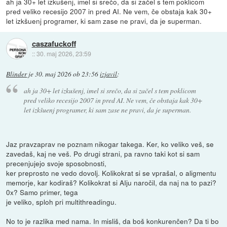
ah ja 30+ let izkušenj, imel si srečo, da si začel s tem poklicom
pred veliko recesijo 2007 in pred AI. Ne vem, če obstaja kak 30+
let izkšuenj programer, ki sam zase ne pravi, da je superman.
caszafuckoff
::
30. maj 2026, 23:59
Blinder
je
30. maj 2026 ob 23:56
izjavil
:
ah ja 30+ let izkušenj, imel si srečo, da si začel s tem poklicom
pred veliko recesijo 2007 in pred AI. Ne vem, če obstaja kak 30+
let izkšuenj programer, ki sam zase ne pravi, da je superman.
Jaz pravzaprav ne poznam nikogar takega. Ker, ko veliko veš, se
zavedaš, kaj ne veš. Po drugi strani, pa ravno taki kot si sam
precenjujejo svoje sposobnosti,
ker preprosto ne vedo dovolj. Kolikokrat si se vprašal, o aligmentu
memorje, kar kodiraš? Kolikokrat si AIju naročil, da naj na to pazi?
0x? Samo primer, tega
je veliko, sploh pri multithreadingu.
No to je razlika med nama. In misliš, da boš konkurenčen? Da ti bo