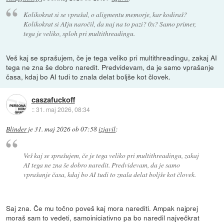
Kolikokrat si se vprašal, o aligmentu memorje, kar kodiraš?
Kolikokrat si AIju naročil, da naj na to pazi? 0x? Samo primer,
tega je veliko, sploh pri multithreadingu.
Veš kaj se sprašujem, če je tega veliko pri multithreadingu, zakaj AI
tega ne zna še dobro naredit. Predvidevam, da je samo vprašanje
časa, kdaj bo AI tudi to znala delat boljše kot človek.
caszafuckoff
::
31. maj 2026, 08:34
Blinder
je
31. maj 2026 ob 07:58
izjavil
:
Veš kaj se sprašujem, če je tega veliko pri multithreadingu, zakaj
AI tega ne zna še dobro naredit. Predvidevam, da je samo
vprašanje časa, kdaj bo AI tudi to znala delat boljše kot človek.
Saj zna. Če mu točno poveš kaj mora narediti. Ampak najprej
moraš sam to vedeti, samoiniciativno pa bo naredil največkrat