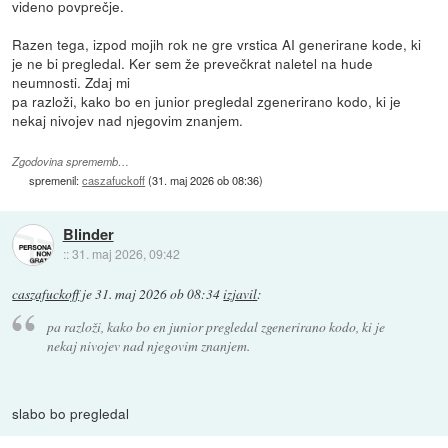
videno povprečje.
Razen tega, izpod mojih rok ne gre vrstica AI generirane kode, ki
je ne bi pregledal. Ker sem že prevečkrat naletel na hude
neumnosti. Zdaj mi
pa razloži, kako bo en junior pregledal zgenerirano kodo, ki je
nekaj nivojev nad njegovim znanjem.
Zgodovina sprememb…
spremenil:
caszafuckoff
(
31. maj 2026 ob 08:36
)
Blinder
::
31. maj 2026, 09:42
caszafuckoff
je
31. maj 2026 ob 08:34
izjavil
:
pa razloži, kako bo en junior pregledal zgenerirano kodo, ki je
nekaj nivojev nad njegovim znanjem.
slabo bo pregledal