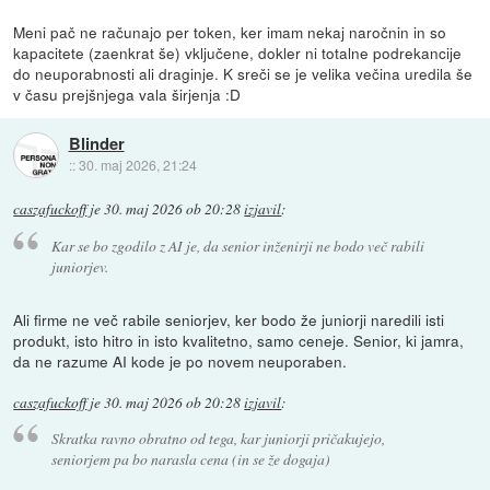
Meni pač ne računajo per token, ker imam nekaj naročnin in so
kapacitete (zaenkrat še) vključene, dokler ni totalne podrekancije
do neuporabnosti ali draginje. K sreči se je velika večina uredila še
v času prejšnjega vala širjenja :D
Blinder
::
30. maj 2026, 21:24
caszafuckoff
je
30. maj 2026 ob 20:28
izjavil
:
Kar se bo zgodilo z AI je, da senior inženirji ne bodo več rabili
juniorjev.
Ali firme ne več rabile seniorjev, ker bodo že juniorji naredili isti
produkt, isto hitro in isto kvalitetno, samo ceneje. Senior, ki jamra,
da ne razume AI kode je po novem neuporaben.
caszafuckoff
je
30. maj 2026 ob 20:28
izjavil
:
Skratka ravno obratno od tega, kar juniorji pričakujejo,
seniorjem pa bo narasla cena (in se že dogaja)