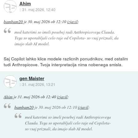
Ahim
::
31. maj 2026, 12:40
bambam20
je
30. maj 2026 ob 12:10
izjavil
:
med katerimi so imeli posebej radi Anthropicovega Clauda.
Tega so uporabljali celo raje od Copilota- so vsaj priznali, da
imajo slab AI model.
Saj Copilot lahko klice modele razlicnih ponudnikov, med ostalim
tudi Anthropicove. Tvoja interpretacija nima nobenega smisla.
gen Maister
::
31. maj 2026, 13:21
Ahim
je
31. maj 2026 ob 12:40
izjavil
:
bambam20
je
30. maj 2026 ob 12:10
izjavil
:
med katerimi so imeli posebej radi Anthropicovega
Clauda. Tega so uporabljali celo raje od Copilota-
so vsaj priznali, da imajo slab AI model.