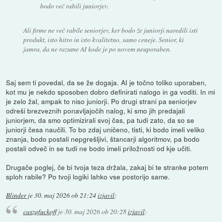
bodo več rabili juniorjev.
Ali firme ne več rabile seniorjev, ker bodo že juniorji naredili isti
produkt, isto hitro in isto kvalitetno, samo ceneje. Senior, ki
jamra, da ne razume AI kode je po novem neuporaben.
Saj sem ti povedal, da se že dogaja. AI je točno toliko uporaben,
kot mu je nekdo sposoben dobro definirati nalogo in ga voditi. In mi
je zelo žal, ampak to niso juniorji. Po drugi strani pa seniorjev
odreši brezveznih ponavljajočih nalog, ki smo jih predajali
juniorjem, da smo optimizirali svoj čas, pa tudi zato, da so se
juniorji česa naučili. To bo zdaj uničeno, tisti, ki bodo imeli veliko
znanja, bodo postali nepgrešljivi, štancarji algoritmov, pa bodo
postali odveč in se tudi ne bodo imeli priložnosti od kje učiti.
Drugače poglej, če bi tvoja teza držala, zakaj bi te stranke potem
sploh rabile? Po tvoji logiki lahko vse postorijo same.
Blinder
je
30. maj 2026 ob 21:24
izjavil
:
caszafuckoff
je
30. maj 2026 ob 20:28
izjavil
: