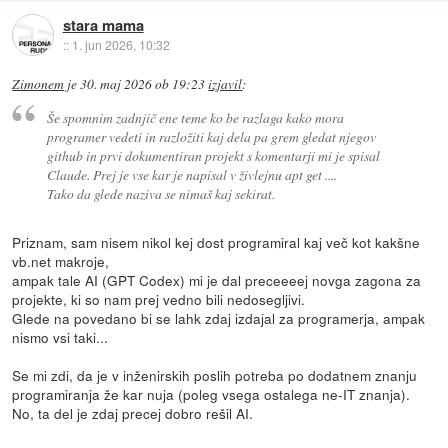
stara mama
::
1. jun 2026, 10:32
Zimonem
je
30. maj 2026 ob 19:23
izjavil
:
Še spomnim zadnjič ene teme ko be razlaga kako mora
programer vedeti in razložiti kaj dela pa grem gledat njegov
github in prvi dokumentiran projekt s komentarji mi je spisal
Claude. Prej je vse kar je napisal v živlejnu apt get ....
Tako da glede naziva se nimaš kaj sekirat.
Priznam, sam nisem nikol kej dost programiral kaj več kot kakšne
vb.net makroje,
ampak tale AI (GPT Codex) mi je dal preceeeej novga zagona za
projekte, ki so nam prej vedno bili nedosegljivi.
Glede na povedano bi se lahk zdaj izdajal za programerja, ampak
nismo vsi taki...
Se mi zdi, da je v inženirskih poslih potreba po dodatnem znanju
programiranja že kar nuja (poleg vsega ostalega ne-IT znanja).
No, ta del je zdaj precej dobro rešil AI.