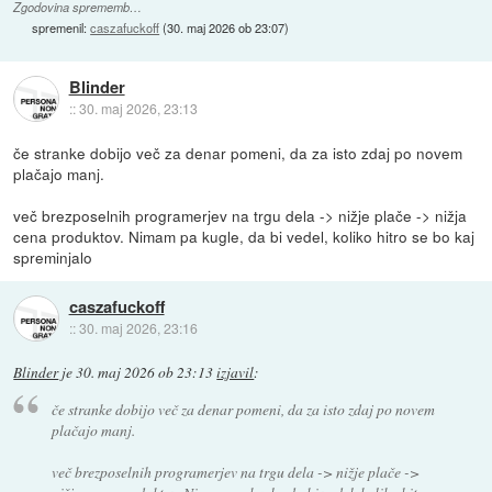
Zgodovina sprememb…
spremenil:
caszafuckoff
(
30. maj 2026 ob 23:07
)
Blinder
::
30. maj 2026, 23:13
če stranke dobijo več za denar pomeni, da za isto zdaj po novem
plačajo manj.
več brezposelnih programerjev na trgu dela -> nižje plače -> nižja
cena produktov. Nimam pa kugle, da bi vedel, koliko hitro se bo kaj
spreminjalo
caszafuckoff
::
30. maj 2026, 23:16
Blinder
je
30. maj 2026 ob 23:13
izjavil
:
če stranke dobijo več za denar pomeni, da za isto zdaj po novem
plačajo manj.
več brezposelnih programerjev na trgu dela -> nižje plače ->