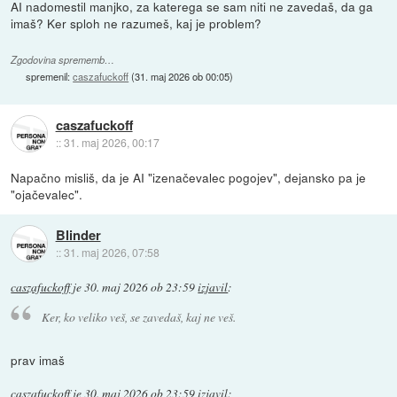
AI nadomestil manjko, za katerega se sam niti ne zavedaš, da ga
imaš? Ker sploh ne razumeš, kaj je problem?
Zgodovina sprememb…
spremenil:
caszafuckoff
(
31. maj 2026 ob 00:05
)
caszafuckoff
::
31. maj 2026, 00:17
Napačno misliš, da je AI "izenačevalec pogojev", dejansko pa je
"ojačevalec".
Blinder
::
31. maj 2026, 07:58
caszafuckoff
je
30. maj 2026 ob 23:59
izjavil
:
Ker, ko veliko veš, se zavedaš, kaj ne veš.
prav imaš
caszafuckoff
je
30. maj 2026 ob 23:59
izjavil
: