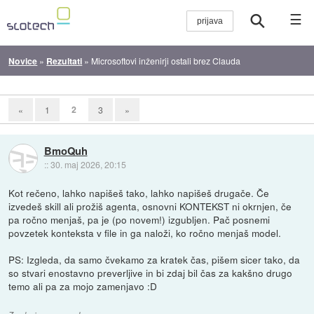
☰
Novice
»
Rezultati
»
Microsoftovi inženirji ostali brez Clauda
2
«
1
3
»
BmoQuh
::
30. maj 2026, 20:15
Kot rečeno, lahko napišeš tako, lahko napišeš drugače. Če
izvedeš skill ali prožiš agenta, osnovni KONTEKST ni okrnjen, če
pa ročno menjaš, pa je (po novem!) izgubljen. Pač posnemi
povzetek konteksta v file in ga naloži, ko ročno menjaš model.
PS: Izgleda, da samo čvekamo za kratek čas, pišem sicer tako, da
so stvari enostavno preverljive in bi zdaj bil čas za kakšno drugo
temo ali pa za mojo zamenjavo :D