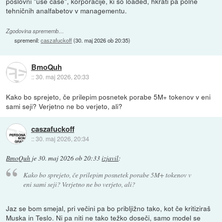
poslovni "use case", korporacije, ki so loaded, hkrati pa polne
tehničnih analfabetov v managementu.
Zgodovina sprememb…
spremenil:
caszafuckoff
(
30. maj 2026 ob 20:35
)
BmoQuh
::
30. maj 2026, 20:33
Kako bo sprejeto, če prilepim posnetek porabe 5M+ tokenov v eni
sami seji? Verjetno ne bo verjeto, ali?
caszafuckoff
::
30. maj 2026, 20:34
BmoQuh
je
30. maj 2026 ob 20:33
izjavil
:
Kako bo sprejeto, če prilepim posnetek porabe 5M+ tokenov v
eni sami seji? Verjetno ne bo verjeto, ali?
Jaz se bom smejal, pri večini pa bo pribljižno tako, kot če kritiziraš
Muska in Teslo. Ni pa niti ne tako težko doseči, samo model se