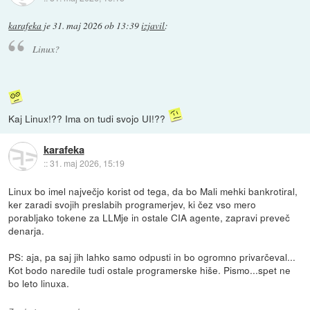
karafeka
je
31. maj 2026 ob 13:39
izjavil
:
Linux?
Kaj Linux!?? Ima on tudi svojo UI!??
karafeka
::
31. maj 2026, 15:19
Linux bo imel največjo korist od tega, da bo Mali mehki bankrotiral,
ker zaradi svojih preslabih programerjev, ki čez vso mero
porabljako tokene za LLMje in ostale CIA agente, zapravi preveč
denarja.
PS: aja, pa saj jih lahko samo odpusti in bo ogromno privarčeval...
Kot bodo naredile tudi ostale programerske hiše. Pismo...spet ne
bo leto linuxa.