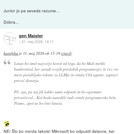
Junior jo pa seveda razume...
Dobra...
gen Maister
::
31. maj 2026, 19:11
karafeka
je
31. maj 2026 ob 15:19
izjavil
:
Linux bo imel največjo korist od tega, da bo Mali mehki
bankrotiral, ker zaradi svojih preslabih programerjev, ki čez vso
mero porabljako tokene za LLMje in ostale CIA agente, zapravi
preveč denarja.
PS: aja, pa saj jih lahko samo odpusti in bo ogromno
privarčeval... Kot bodo naredile tudi ostale programerske hiše.
Pismo...spet ne bo leto linuxa.
NE! Šlo bo morda takole! Mikrosoft bo odpustil delavce, ker