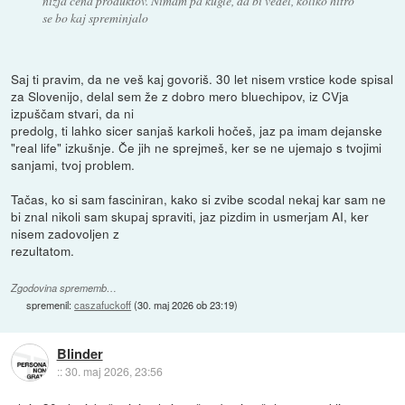
nižja cena produktov. Nimam pa kugle, da bi vedel, koliko hitro
se bo kaj spreminjalo
Saj ti pravim, da ne veš kaj govoriš. 30 let nisem vrstice kode spisal
za Slovenijo, delal sem že z dobro mero bluechipov, iz CVja
izpuščam stvari, da ni
predolg, ti lahko sicer sanjaš karkoli hočeš, jaz pa imam dejanske
"real life" izkušnje. Če jih ne sprejmeš, ker se ne ujemajo s tvojimi
sanjami, tvoj problem.
Tačas, ko si sam fasciniran, kako si zvibe scodal nekaj kar sam ne
bi znal nikoli sam skupaj spraviti, jaz pizdim in usmerjam AI, ker
nisem zadovoljen z
rezultatom.
Zgodovina sprememb…
spremenil:
caszafuckoff
(
30. maj 2026 ob 23:19
)
Blinder
::
30. maj 2026, 23:56