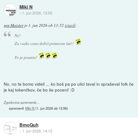
Miki N
::
1. jun 2026, 13:55
gen Maister
je
1. jun 2026 ob 13:52
izjavil
:
Ne!
Za vsako ceno dobiš primeren šut!!
To je poanta!
No, no te bomo videli ... ko boš pa po ulici taval in spraševal folk če
je kaj tokenčkov, če bo še poceni! :D
Zgodovina sprememb…
spremenil:
Miki N
(
1. jun 2026 ob 13:56
)
BmoQuh
::
1. jun 2026, 14:12