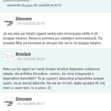
Zgodovina sprememb…
spremenilo:
BmoQuh
(
30. maj 2026 ob 20:15
)
Zimonem
::
30. maj 2026, 20:19
Ja sej zato pa lokalni agenti sedaj celo shranjujejo skille in jih
izvajajo lokalno. Nobene potrebe po oddaljeni avtomatizaciji. Če
izvedeš Mcp pa kontekst je okrnjen ker se to ne dogaja lokalno.
BmoQuh
::
30. maj 2026, 20:25
Kako pa bo agent pri vstaji strojev lansiral dejanske nuklearne
rakete, da anihilira človeštvo, recimo, če nima integracije z
dejanskimi izstrelišči? To je (upam!) absurdna prispodoba ampak
upam, da je dovolj slikovita. Ne da se mi več, dajte vprašat AI, kaj
meni o vsem tem. In o piscu :D
Zimonem
::
30. maj 2026, 20:27