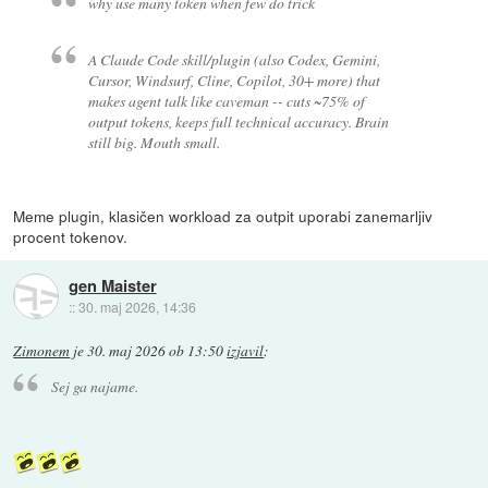
why use many token when few do trick
A Claude Code skill/plugin (also Codex, Gemini,
Cursor, Windsurf, Cline, Copilot, 30+ more) that
makes agent talk like caveman -- cuts ~75% of
output tokens, keeps full technical accuracy. Brain
still big. Mouth small.
Meme plugin, klasičen workload za outpit uporabi zanemarljiv
procent tokenov.
gen Maister
::
30. maj 2026, 14:36
Zimonem
je
30. maj 2026 ob 13:50
izjavil
:
Sej ga najame.