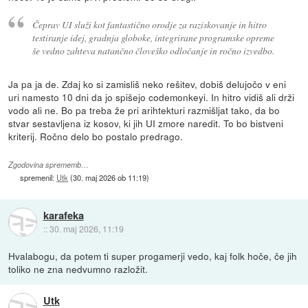
Čeprav UI služi kot fantastično orodje za raziskovanje in hitro
testiranje idej, gradnja globoke, integrirane programske opreme
še vedno zahteva natančno človeško odločanje in ročno izvedbo.
Ja pa ja de. Zdaj ko si zamisliš neko rešitev, dobiš delujočo v eni
uri namesto 10 dni da jo spišejo codemonkeyi. In hitro vidiš ali drži
vodo ali ne. Bo pa treba že pri arihtekturi razmišljat tako, da bo
stvar sestavljena iz kosov, ki jih UI zmore naredit. To bo bistveni
kriterij. Ročno delo bo postalo predrago.
Zgodovina sprememb…
spremenil:
Utk
(
30. maj 2026 ob 11:19
)
karafeka
::
30. maj 2026, 11:19
Hvalabogu, da potem ti super progamerji vedo, kaj folk hoče, če jih
toliko ne zna nedvumno razložit.
Utk