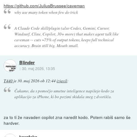
https://github.com/JuliusBrussee/caveman
why use many token when few do trick
A Claude Code skill/plugin (also Codex, Gemini, Cursor,
Windsurf, Cline, Copilot, 30+ more) that makes agent talk like
caveman -- cuts ~75% of output tokens, keeps full technical
accuracy. Brain still big. Mouth small.
Blinder
::
30. maj 2026, 13:35
T440
je
30. maj 2026 ob 12:44
izjavil
:
Čakamo, da s pomočjo umetne inteligence napišejo kodo za
aplikacijo za iPhone, ki bo pozimi skidala sneg z dvorišča.
za to ti že navaden copilot zna naredit kodo. Potem rabiš samo še
hardver.
karafeka