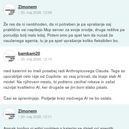
Zimonem
::
30. maj 2026, 12:09
Že res da ni neobhoden, da ni potreben je pa vprašanje saj
praktično vsi napišejo Mcp server za svoje orodje, druge rešitve pa
ponudijo bolj malo kdaj. Potem smo pa spet tam da nucaš že
naučenega agenta, tu je pa spet vprašanje koliko fleksibilen bo.
bambam20
::
30. maj 2026, 12:10
med katerimi so imeli posebej radi Anthropicovega Clauda. Tega so
uporabljali celo raje od Copilota- so vsaj priznali, da imajo slab AI
model. Na njihovem mestu, bi pošteno zavihal rokave in začel
razvijat kvaltietno AI, ker drugače se jim bom slabo pisalo.
Časi se spreminjajo. Podjetje brez močnega AI ne bo ostalo.
Zimonem
::
30. maj 2026, 12:11
Ampak tooling ni edini problem s katerim se daješ pri agentih.