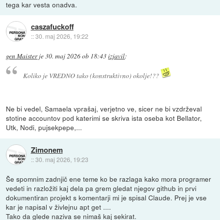
tega kar vesta onadva.
caszafuckoff
::
30. maj 2026, 19:22
gen Maister
je
30. maj 2026 ob 18:43
izjavil
:
Koliko je VREDNO tako (konstruktivno) okolje!??
Ne bi vedel, Samaela vprašaj, verjetno ve, sicer ne bi vzdrževal
stotine accountov pod katerimi se skriva ista oseba kot Bellator,
Utk, Nodi, pujsekpepe,...
Zimonem
::
30. maj 2026, 19:23
Še spomnim zadnjič ene teme ko be razlaga kako mora programer
vedeti in razložiti kaj dela pa grem gledat njegov github in prvi
dokumentiran projekt s komentarji mi je spisal Claude. Prej je vse
kar je napisal v živlejnu apt get ....
Tako da glede naziva se nimaš kaj sekirat.