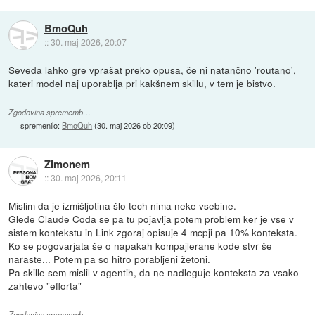
BmoQuh
::
30. maj 2026, 20:07
Seveda lahko gre vprašat preko opusa, če ni natančno 'routano',
kateri model naj uporablja pri kakšnem skillu, v tem je bistvo.
Zgodovina sprememb…
spremenilo:
BmoQuh
(
30. maj 2026 ob 20:09
)
Zimonem
::
30. maj 2026, 20:11
Mislim da je izmišljotina šlo tech nima neke vsebine.
Glede Claude Coda se pa tu pojavlja potem problem ker je vse v
sistem kontekstu in Link zgoraj opisuje 4 mcpji pa 10% konteksta.
Ko se pogovarjata še o napakah kompajlerane kode stvr še
naraste... Potem pa so hitro porabljeni žetoni.
Pa skille sem mislil v agentih, da ne nadleguje konteksta za vsako
zahtevo "efforta"
Zgodovina sprememb…