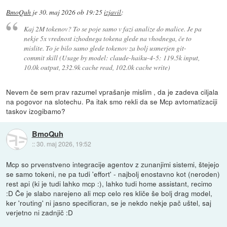
BmoQuh
je
30. maj 2026 ob 19:25
izjavil
:
Kaj 2M tokenov? To se poje samo v fazi analize do malice. Je pa
nekje 5x vrednost izhodnega tokena glede na vhodnega, če to
mislite. To je bilo samo glede tokenov za bolj usmerjen git-
commit skill (Usage by model: claude-haiku-4-5: 119.5k input,
10.0k output, 232.9k cache read, 102.0k cache write)
Nevem če sem prav razumel vprašanje mislim , da je zadeva ciljala
na pogovor na slotechu. Pa itak smo rekli da se Mcp avtomatizaciji
taskov izogibamo?
BmoQuh
::
30. maj 2026, 19:52
Mcp so prvenstveno integracije agentov z zunanjimi sistemi, štejejo
se samo tokeni, ne pa tudi 'effort' - najbolj enostavno kot (neroden)
rest api (ki je tudi lahko mcp :), lahko tudi home assistant, recimo
:D Če je slabo narejeno ali mcp celo res kliče še bolj drag model,
ker 'routing' ni jasno specificran, se je nekdo nekje pač uštel, saj
verjetno ni zadnjič :D