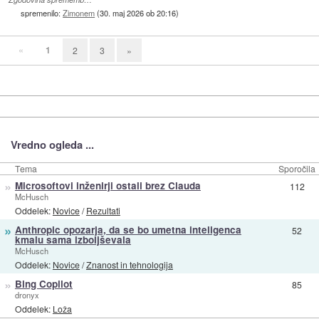
spremenilo:
Zimonem
(
30. maj 2026 ob 20:16
)
«
1
2
3
»
Vredno ogleda ...
Tema
Sporočila
»
Microsoftovi inženirji ostali brez Clauda
112
McHusch
Oddelek:
Novice
/
Rezultati
»
Anthropic opozarja, da se bo umetna inteligenca
52
kmalu sama izboljševala
McHusch
Oddelek:
Novice
/
Znanost in tehnologija
»
Bing Copilot
85
dronyx
Oddelek:
Loža