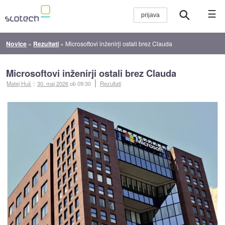
☰
Novice
»
Rezultati
»
Microsoftovi inženirji ostali brez Clauda
Microsoftovi inženirji ostali brez Clauda
Matej Huš
::
30. maj 2026
ob 09:30
Rezultati