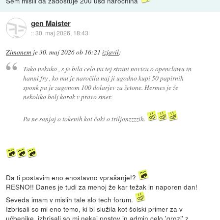
Sem mislil da zadostuje 200 usd narocnina
gen Maister
::
30. maj 2026, 18:43
Zimonem
je
30. maj 2026 ob 16:21
izjavil
:
Tako nekako , s je bila celo na tej strani novica o openclawu in
hanni fry , ko mu je naročila naj ji ugodno kupi 50 papirnih
sponk pa je zagonom 100 dolarjev za žetone. Hermes je že
nekoliko bolj korak v pravo smer.
Pa ne sanjaj o tokenih kot čaki o triljonzzzzih.
Da ti postavim eno enostavno vprašanje!?
RESNO!! Danes je tudi za menoj že kar težak in naporen dan!
Seveda imam v mislih tale slo tech forum.
Izbrisali so mi eno temo, ki bi služila kot šolski primer za v
učbenike, izbrisali so mi nekaj postov in admin celo 'grozi' z