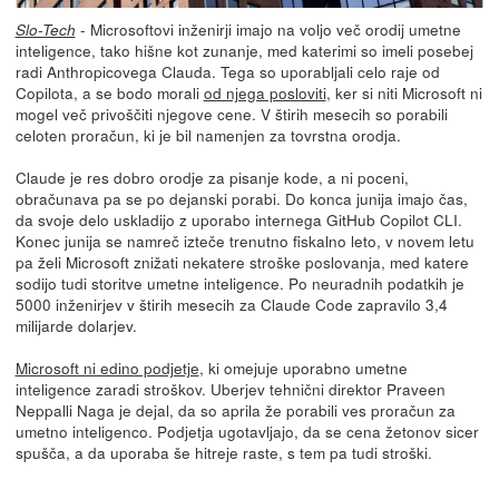
- Microsoftovi inženirji imajo na voljo več orodij umetne
Slo-Tech
inteligence, tako hišne kot zunanje, med katerimi so imeli posebej
radi Anthropicovega Clauda. Tega so uporabljali celo raje od
Copilota, a se bodo morali
od njega posloviti
, ker si niti Microsoft ni
mogel več privoščiti njegove cene. V štirih mesecih so porabili
celoten proračun, ki je bil namenjen za tovrstna orodja.
Claude je res dobro orodje za pisanje kode, a ni poceni,
obračunava pa se po dejanski porabi. Do konca junija imajo čas,
da svoje delo uskladijo z uporabo internega GitHub Copilot CLI.
Konec junija se namreč izteče trenutno fiskalno leto, v novem letu
pa želi Microsoft znižati nekatere stroške poslovanja, med katere
sodijo tudi storitve umetne inteligence. Po neuradnih podatkih je
5000 inženirjev v štirih mesecih za Claude Code zapravilo 3,4
milijarde dolarjev.
Microsoft ni edino podjetje
, ki omejuje uporabno umetne
inteligence zaradi stroškov. Uberjev tehnični direktor Praveen
Neppalli Naga je dejal, da so aprila že porabili ves proračun za
umetno inteligenco. Podjetja ugotavljajo, da se cena žetonov sicer
spušča, a da uporaba še hitreje raste, s tem pa tudi stroški.