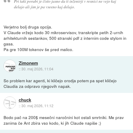
Pri taki porabi je čisto jasno da ti inženirji v resnici ne vejo kaj
delajo ali jim je pa vseeno kaj delajo.
Verjetno bolj druga opcija.
V Claude vržejo kodo 30 mikroservisov, transkripte petih 2-urnih
arhitekturnih sestankov, 500 stranski pdf z internim code stylom in
gasa.
Pa gre 100M tokenov še pred malico.
Zimonem
::
30. maj 2026, 11:04
So problem kar agenti, ki kličejo orodja potem pa spet kličejo
Claudia za odpravo njegovih napak.
chuck
::
30. maj 2026, 11:12
Bodo pač na 200$ mesečni naročnini kot ostali smrtniki. Me prav
zanima če Ant zbira vso kodo, ki jih Claude napiše ;)