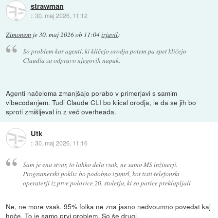
strawman
::
30. maj 2026, 11:12
Zimonem
je
30. maj 2026 ob 11:04
izjavil
:
So problem kar agenti, ki kličejo orodja potem pa spet kličejo
Claudia za odpravo njegovih napak.
Agenti načeloma zmanjšajo porabo v primerjavi s samim
vibecodanjem. Tudi Claude CLI bo klical orodja, le da se jih bo
sproti zmišljeval in z več overheada.
Utk
::
30. maj 2026, 11:16
Sam je ena stvar, to lahko dela vsak, ne samo MS inžinerji.
Programerski poklic bo podobno izumrl, kot tisti telefonski
operaterji iz prve polovice 20. stoletja, ki so parice preklapljali
Ne, ne more vsak. 95% folka ne zna jasno nedvoumno povedat kaj
hoče. To je samo prvi problem. So še drugi.