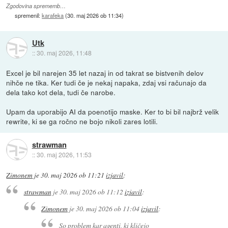
Zgodovina sprememb…
spremenil:
karafeka
(
30. maj 2026 ob 11:34
)
Utk
::
30. maj 2026, 11:48
Excel je bil narejen 35 let nazaj in od takrat se bistvenih delov
nihče ne tika. Ker tudi če je nekaj napaka, zdaj vsi računajo da
dela tako kot dela, tudi če narobe.
Upam da uporabijo AI da poenotijo maske. Ker to bi bil najbrž velik
rewrite, ki se ga ročno ne bojo nikoli zares lotili.
strawman
::
30. maj 2026, 11:53
Zimonem
je
30. maj 2026 ob 11:21
izjavil
:
strawman
je
30. maj 2026 ob 11:12
izjavil
:
Zimonem
je
30. maj 2026 ob 11:04
izjavil
:
So problem kar agenti, ki kličejo