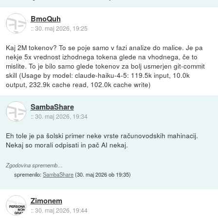
BmoQuh
::
30. maj 2026, 19:25
Kaj 2M tokenov? To se poje samo v fazi analize do malice. Je pa
nekje 5x vrednost izhodnega tokena glede na vhodnega, če to
mislite. To je bilo samo glede tokenov za bolj usmerjen git-commit
skill (Usage by model: claude-haiku-4-5: 119.5k input, 10.0k
output, 232.9k cache read, 102.0k cache write)
SambaShare
::
30. maj 2026, 19:34
Eh tole je pa šolski primer neke vrste računovodskih mahinacij.
Nekaj so morali odpisati in pač AI nekaj.
Zgodovina sprememb…
spremenilo:
SambaShare
(
30. maj 2026 ob 19:35
)
Zimonem
::
30. maj 2026, 19:44