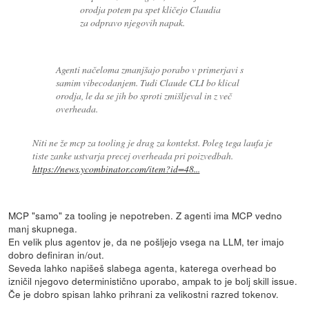
orodja potem pa spet kličejo Claudia
za odpravo njegovih napak.
Agenti načeloma zmanjšajo porabo v primerjavi s
samim vibecodanjem. Tudi Claude CLI bo klical
orodja, le da se jih bo sproti zmišljeval in z več
overheada.
Niti ne že mcp za tooling je drag za kontekst. Poleg tega laufa je
tiste zanke ustvarja precej overheada pri poizvedbah.
https://news.ycombinator.com/item?id=48...
MCP "samo" za tooling je nepotreben. Z agenti ima MCP vedno
manj skupnega.
En velik plus agentov je, da ne pošljejo vsega na LLM, ter imajo
dobro definiran in/out.
Seveda lahko napišeš slabega agenta, katerega overhead bo
izničil njegovo deterministično uporabo, ampak to je bolj skill issue.
Če je dobro spisan lahko prihrani za velikostni razred tokenov.