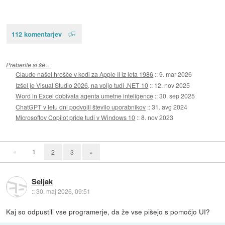
112 komentarjev
Preberite si še…
Claude našel hrošče v kodi za Apple II iz leta 1986
::
9. mar 2026
Izšel je Visual Studio 2026, na voljo tudi .NET 10
::
12. nov 2025
Word in Excel dobivata agenta umetne inteligence
::
30. sep 2025
ChatGPT v letu dni podvojil število uporabnikov
::
31. avg 2024
Microsoftov Copilot pride tudi v Windows 10
::
8. nov 2023
«
1
2
3
»
Seljak
::
30. maj 2026, 09:51
Kaj so odpustili vse programerje, da že vse pišejo s pomočjo UI?