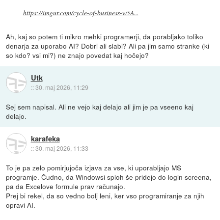
https://imgur.com/cycle-of-business-w5A...
Ah, kaj so potem ti mikro mehki programerji, da porabljako toliko
denarja za uporabo AI? Dobri ali slabi? Ali pa jim samo stranke (ki
so kdo? vsi mi?) ne znajo povedat kaj hočejo?
Utk
::
30. maj 2026, 11:29
Sej sem napisal. Ali ne vejo kaj delajo ali jim je pa vseeno kaj
delajo.
karafeka
::
30. maj 2026, 11:33
To je pa zelo pomirjujoča izjava za vse, ki uporabljajo MS
programje. Čudno, da Windowsi sploh še pridejo do login screena,
pa da Excelove formule prav računajo.
Prej bi rekel, da so vedno bolj leni, ker vso programiranje za njih
opravi AI.