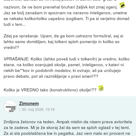
nazivom, če ne bom prenehal bruhari žaljivk kot zmaj ogenj.
Jaz se bolj zanašam in spoznam na naravno inteligenco, umetne
se nekako kolikortoliko uspešno izogibam. Ti pa si verjetno domač
tudi v tem...
Zdaj pa vprašanje. Upam, da ga bom ustrezno formuliral, saj si
lahko samo domišljam, kaj tolkeni sploh pomenijo in koliko so
vredni!?
VPRAŠANJE: Koliko (lahko poveš tudi v tolkenih) je vredno, koliko
stane, na koliko ocenjuješ okolje, pamet, inteligenco, v kateri ni
nekih be**kov in podobnih modelov, ki ovirajo, ali pa uničujejo
pravo debato, pot ali razmišljanje v pravi smeri!??
Koliko je VREDNO tako (konstruktivno) okolje!??
Zimonem
::
30. maj 2026, 19:18
2miljona žetonov na teden. Ampak mislim da nisem prava avtoriteta
za te zadeve. Mi je že skoraj žal da sem se sploh oglasil v tej temi.
Za ai sta pooblaščena bw in pegatka. Jaz vem malo en procent ne