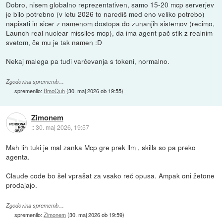
Dobro, nisem globalno reprezentativen, samo 15-20 mcp serverjev
je bilo potrebno (v letu 2026 to narediš med eno veliko potrebo)
napisati in sicer z namenom dostopa do zunanjih sistemov (recimo,
Launch real nuclear missiles mcp), da ima agent pač stik z realnim
svetom, če mu je tak namen :D
Nekaj malega pa tudi varčevanja s tokeni, normalno.
Zgodovina sprememb…
spremenilo:
BmoQuh
(
30. maj 2026 ob 19:55
)
Zimonem
::
30. maj 2026, 19:57
Mah lih tuki je mal zanka Mcp gre prek llm , skills so pa preko
agenta.
Claude code bo šel vprašat za vsako reč opusa. Ampak oni žetone
prodajajo.
Zgodovina sprememb…
spremenilo:
Zimonem
(
30. maj 2026 ob 19:59
)