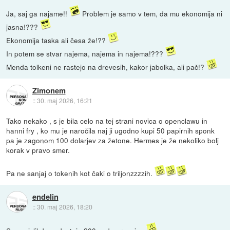
Ja, saj ga najame!!
Problem je samo v tem, da mu ekonomija ni
jasna!???
Ekonomija taska ali česa že!??
In potem se stvar najema, najema in najema!???
Menda tolkeni ne rastejo na drevesih, kakor jabolka, ali pač!?
Zimonem
::
30. maj 2026, 16:21
Tako nekako , s je bila celo na tej strani novica o openclawu in
hanni fry , ko mu je naročila naj ji ugodno kupi 50 papirnih sponk
pa je zagonom 100 dolarjev za žetone. Hermes je že nekoliko bolj
korak v pravo smer.
Pa ne sanjaj o tokenih kot čaki o triljonzzzzih.
endelin
::
30. maj 2026, 18:20