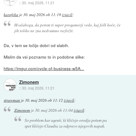
::
30. maj 2026, 11:21
karafeka
je
30. maj 2026 ob 11:19
izjavil
:
Hvalabogu, da potem ti super progamerji vedo, kaj folk hoče, če
jih toliko ne zna nedvumno razložit.
Da, v tem se ločijo dobri od slabih.
Mislim da vsi poznamo to in podobne slike:
https://imgur.com/cycle-of-business-w5A...
Zimonem
::
30. maj 2026, 11:21
strawman
je
30. maj 2026 ob 11:12
izjavil
:
Zimonem
je
30. maj 2026 ob 11:04
izjavil
:
So problem kar agenti, ki kličejo orodja potem pa
spet kličejo Claudia za odpravo njegovih napak.