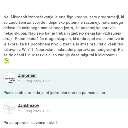
Ne. Microsoft izobraževanje je eno figo vredno, zato programerji, ki
so zadolženi za svoj del, dejansko potem ne razumejo natančnega
delovanja celtonega monolitnega jedra, še posebej ko spravijo
nekaj skupaj. Napišejo kar je treba in zjebejo nekaj kar vzdržujejo
drugi. Potem dodaš še drugo skupino, ki doda spet svoje zadeve in
je skoraj že na podobnem nivoju znanja in imaš rezultat o vseh teh
težavah z Win11. Neprestani naknadni popravki po nadgradnji. Pa
še določeni Linux razvijalci so zadnje čase migriral k Microsoftu.
Zimonem
::
30. maj 2026, 12:53
Pustimo ob strani da je nt jedro hibridno ne pa monolitno.
JanBrezov
::
30. maj 2026, 13:30
Pa so uporabili caveman skill?