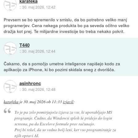
karafeka
::
30. maj 2026, 12:42
Prevsem se bo spremenilo v smislu, da bo potrebno veliko manj
programerjev. Cena nekega produkta bo pa seveda očitno veliko
dražja kot prej. Te milijardne investicije bo treba nekako pokrit.
T440
::
30. maj 2026, 12:44
Čakamo, da s pomočjo umetne inteligence napišejo kodo za
aplikacijo za iPhone, ki bo pozimi skidala sneg z dvorišča.
asinhronc
::
30. maj 2026, 12:48
karafeka
je
30. maj 2026 ob 11:33
izjavil
:
To je pa zelo pomirjujoča izjava za vse, ki uporabljajo MS
programje. Čudno, da Windowsi sploh še pridejo do login
screena, pa da Excelove formule prav računajo.
Prej bi rekel, da so vedno bolj leni, ker vso programiranje za
njih opravi AI.