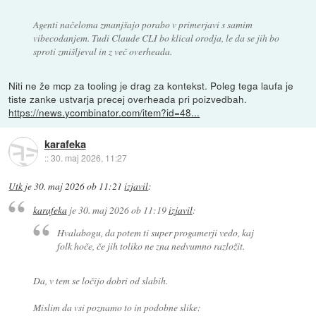
Agenti načeloma zmanjšajo porabo v primerjavi s samim
vibecodanjem. Tudi Claude CLI bo klical orodja, le da se jih bo
sproti zmišljeval in z več overheada.
Niti ne že mcp za tooling je drag za kontekst. Poleg tega laufa je
tiste zanke ustvarja precej overheada pri poizvedbah.
https://news.ycombinator.com/item?id=48...
karafeka
::
30. maj 2026, 11:27
Utk
je
30. maj 2026 ob 11:21
izjavil
:
karafeka
je
30. maj 2026 ob 11:19
izjavil
:
Hvalabogu, da potem ti super progamerji vedo, kaj
folk hoče, če jih toliko ne zna nedvumno razložit.
Da, v tem se ločijo dobri od slabih.
Mislim da vsi poznamo to in podobne slike: