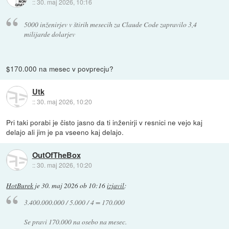
::
30. maj 2026, 10:16
5000 inženirjev v štirih mesecih za Claude Code zapravilo 3,4
milijarde dolarjev
$170.000 na mesec v povprecju?
Utk
::
30. maj 2026, 10:20
Pri taki porabi je čisto jasno da ti inženirji v resnici ne vejo kaj
delajo ali jim je pa vseeno kaj delajo.
OutOfTheBox
::
30. maj 2026, 10:20
HotBurek
je
30. maj 2026 ob 10:16
izjavil
:
3.400.000.000 / 5.000 / 4 = 170.000
Se pravi 170.000 na osebo na mesec.