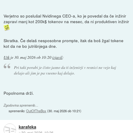
Verjetno so poslušal Nvidinega CEO-a, ko je povedal da če inžinir
zapravi manj kot 200k$ tokenov na mesec, da ni produktiven inžinir
Skratka. Če delaš nesposobne prompte, itak da boš žgal tokene
kot da ne bo jutrišnjega dne.
Utk
je
30. maj 2026 ob 10:20
izjavil
:
Pri taki porabi je čisto jasno da ti inženirji v resnici ne vejo kaj
delajo ali jim je pa vseeno kaj delajo.
Popolnoma drži.
Zgodovina sprememb…
spremenilo:
OutOfTheBox
(
30. maj 2026 ob 10:21
)
karafeka
::
30. maj 2026, 10:26