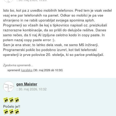
Isto bo, kot pa z uvedbo mobilnih telefonov. Pred tem je vsak vedel
vsaj ene par telefonskih na pamet. Odkar so mobilci je pa vse
shranjeno in ne rabiš uporabljat svojega spomima sploh.
Programerji so včasih še kaj s tipkovnico napisali oz. preizkušali
raznorazne kombinacije, da so prišli do delujoče rešitve. Danes
samo rečes, da ti naj AI izpljune celotno kodo in copy paste. In
potem nazaj copy paste error :).
Sam je ena stvar, to lahko dela vsak, ne samo MS inžinerji.
Programerski poklic bo podobno izumrl, kot tisti telefonski
operaterji iz prve polovice 20. stoletja, ki so parice preklapljali.
Zgodovina sprememb…
spremenil:
karafeka
(
30. maj 2026 ob 10:30
)
gen Maister
::
30. maj 2026, 10:32
Počelo je!!