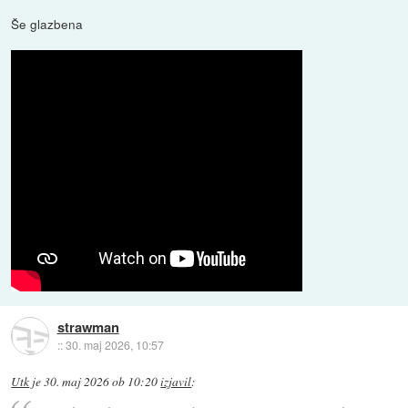
Še glazbena
strawman
::
30. maj 2026, 10:57
Utk
je
30. maj 2026 ob 10:20
izjavil
: