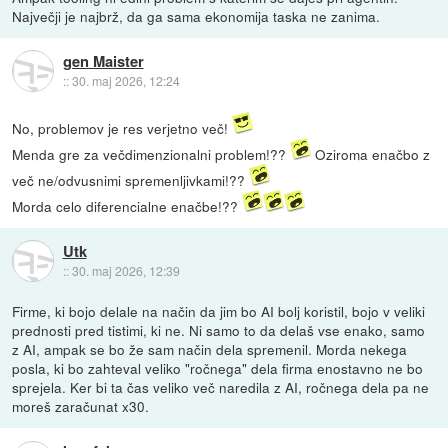
Največji je najbrž, da ga sama ekonomija taska ne zanima.
gen Maister
::
30. maj 2026, 12:24
No, problemov je res verjetno več!
Menda gre za večdimenzionalni problem!??
Oziroma enačbo z
več ne/odvusnimi spremenljivkami!??
Morda celo diferencialne enačbe!??
Utk
::
30. maj 2026, 12:39
Firme, ki bojo delale na način da jim bo AI bolj koristil, bojo v veliki
prednosti pred tistimi, ki ne. Ni samo to da delaš vse enako, samo
z AI, ampak se bo že sam način dela spremenil. Morda nekega
posla, ki bo zahteval veliko "ročnega" dela firma enostavno ne bo
sprejela. Ker bi ta čas veliko več naredila z AI, ročnega dela pa ne
moreš zaračunat x30.