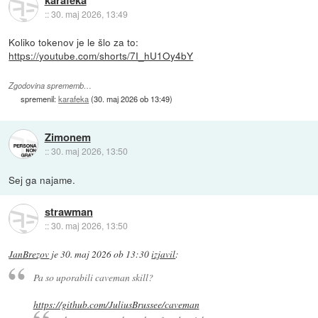
::
30. maj 2026, 13:49
Koliko tokenov je le šlo za to:
https://youtube.com/shorts/7I_hU1Oy4bY
Zgodovina sprememb…
spremenil:
karafeka
(
30. maj 2026 ob 13:49
)
Zimonem
::
30. maj 2026, 13:50
Sej ga najame.
strawman
::
30. maj 2026, 13:50
JanBrezov
je
30. maj 2026 ob 13:30
izjavil
:
Pa so uporabili caveman skill?
https://github.com/JuliusBrussee/caveman